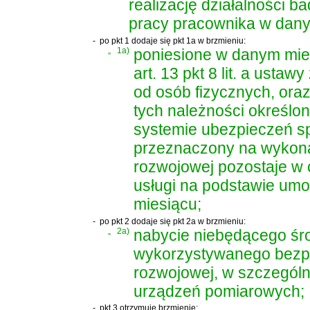
realizację działalności 
pracy pracownika w dany
-
po pkt 1 dodaje się pkt 1a w brzmieniu:
„
1a)
poniesione w danym mies
art. 13 pkt 8 lit. a usta
od osób fizycznych
, ora
tych należności określo
systemie ubezpieczeń s
przeznaczony na wykonan
rozwojowej pozostaje w
usługi na podstawie um
miesiącu;
-
po pkt 2 dodaje się pkt 2a w brzmieniu:
„
2a)
nabycie niebędącego śro
wykorzystywanego bezpo
rozwojowej, w szczególn
urządzeń pomiarowych;
-
pkt 3 otrzymuje brzmienie: