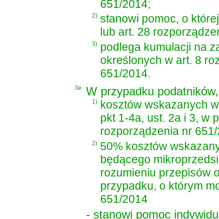
651/2014;
2)
stanowi pomoc, o które
lub art. 28 rozporządze
3)
podlega kumulacji na 
określonych w art. 8 ro
651/2014.
3e.
W przypadku podatników, 
1)
kosztów wskazanych w 
pkt 1-4a, ust. 2a i 3, w 
rozporządzenia nr 651/
2)
50% kosztów wskazanyc
będącego mikroprzedsię
rozumieniu przepisów o
przypadku, o którym mowa
651/2014
- stanowi pomoc indywidua