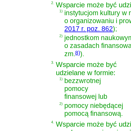
2.
Wsparcie może być udzi
1)
instytucjom kultury w
o organizowaniu i prow
2017 r. poz. 862
)
;
2)
jednostkom naukowy
o zasadach finansowa
8)
zm.
)
.
3.
Wsparcie może być
udzielane w formie:
1)
bezzwrotnej
pomocy
finansowej lub
2)
pomocy niebędącej
pomocą finansową.
4.
Wsparcie może być udzi