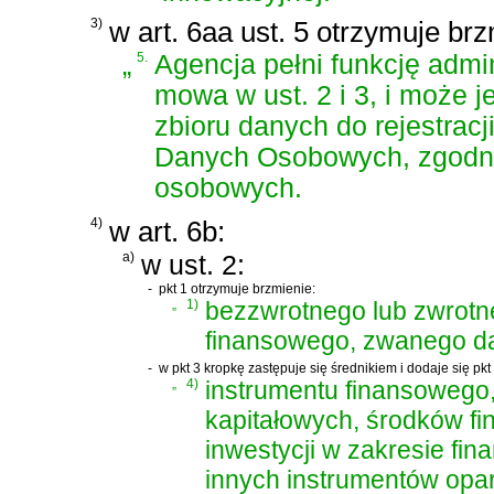
3)
w art. 6aa ust. 5 otrzymuje brz
„
5.
Agencja pełni funkcję admi
mowa w ust. 2 i 3, i może 
zbioru danych do rejestrac
Danych Osobowych, zgodni
osobowych.
4)
w art. 6b:
a)
w ust. 2:
-
pkt 1 otrzymuje brzmienie:
„
1)
bezzwrotnego lub zwrotn
finansowego, zwanego da
-
w pkt 3 kropkę zastępuje się średnikiem i dodaje się pkt
„
4)
instrumentu finansowego,
kapitałowych, środków f
inwestycji w zakresie fi
innych instrumentów opar