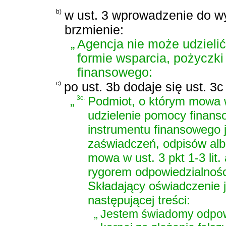
b)
w ust. 3 wprowadzenie do wy
brzmienie:
„
Agencja nie może udzieli
formie wsparcia, pożyczki
finansowego:
c)
po ust. 3b dodaje się ust. 3
„
3c.
Podmiot, o którym mowa w 
udzielenie pomocy finanso
instrumentu finansowego 
zaświadczeń, odpisów alb
mowa w ust. 3 pkt 1-3 lit.
rygorem odpowiedzialnośc
Składający oświadczenie 
następującej treści:
„
Jestem świadomy odpow