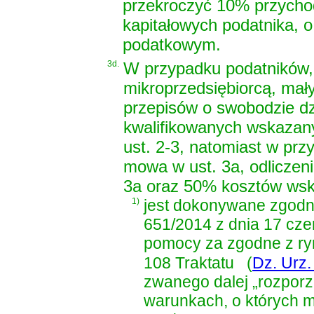
przekroczyć 10% przycho
kapitałowych podatnika, 
podatkowym.
3d.
W przypadku podatników,
mikroprzedsiębiorcą, mał
przepisów o swobodzie dz
kwalifikowanych wskazan
ust. 2-3, natomiast w prz
mowa w ust. 3a, odliczen
3a oraz 50% kosztów wskaz
1)
jest dokonywane zgodn
651/2014 z dnia 17 cze
pomocy za zgodne z ry
108 Traktatu
(
Dz. Urz.
zwanego dalej „rozporz
warunkach, o których mo