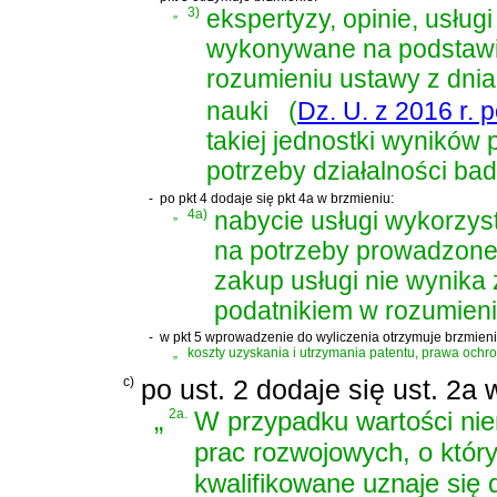
„
3)
ekspertyzy, opinie, usług
wykonywane na podstawi
rozumieniu
ustawy z dnia
nauki
(
Dz. U. z 2016 r. 
takiej jednostki wynikó
potrzeby działalności b
-
po pkt 4 dodaje się pkt 4a w brzmieniu:
„
4a)
nabycie usługi wykorzy
na potrzeby prowadzonej
zakup usługi nie wynik
podatnikiem w rozumieniu 
-
w pkt 5 wprowadzenie do wyliczenia otrzymuje brzmieni
„
koszty uzyskania i utrzymania patentu, prawa ochr
c)
po ust. 2 dodaje się ust. 2a 
„
2a.
W przypadku wartości nie
prac rozwojowych, o który
kwalifikowane uznaje się 