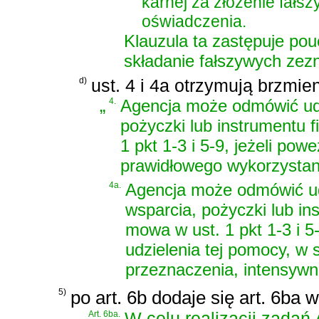
karnej za złożenie fałs
oświadczenia.
Klauzula ta zastępuje pou
składanie fałszywych zez
d)
ust. 4 i 4a otrzymują brzmien
„
4.
Agencja może odmówić udz
pożyczki lub instrumentu
1 pkt 1-3 i 5-9, jeżeli po
prawidłowego wykorzystan
4a.
Agencja może odmówić ud
wsparcia, pożyczki lub i
mowa w ust. 1 pkt 1-3 i 5-
udzielenia tej pomocy, w
przeznaczenia, intensywn
5)
po art. 6b dodaje się art. 6ba 
„
Art. 6ba.
W celu realizacji zadań