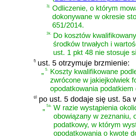
3j.
Odliczenie, o którym mowa
dokonywane w okresie sto
651/2014.
3k.
Do kosztów kwalifikowany
środków trwałych i wartoś
ust. 1 pkt 48 nie stosuje s
f)
ust. 5 otrzymuje brzmienie:
„
5.
Koszty kwalifikowane podleg
zwrócone w jakiejkolwiek f
opodatkowania podatkiem
g)
po ust. 5 dodaje się ust. 5a 
„
5a.
W razie wystąpienia okoli
obowiązany w zeznaniu, o
podatkowy, w którym wyst
opodatkowania o kwotę do