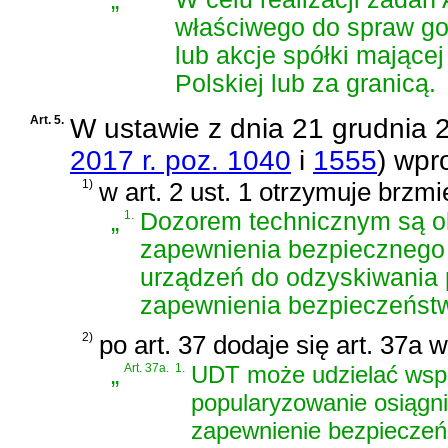
właściwego do spraw gos
lub akcje spółki mającej
Polskiej lub za granicą.
Art. 5.
W
ustawie z dnia 21 grudnia 
2017 r. poz. 1040
i
1555
)
wpro
1)
w art. 2 ust. 1 otrzymuje brzmi
„
1.
Dozorem technicznym są ok
zapewnienia bezpiecznego 
urządzeń do odzyskiwania p
zapewnienia bezpieczeństw
2)
po art. 37 dodaje się art. 37a 
„
Art. 37a.
1.
UDT może udzielać wspa
popularyzowanie osiągni
zapewnienie bezpieczeń