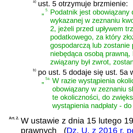
a)
ust. 5 otrzymuje brzmienie:
„
5.
Podatnik jest obowiązany 
wykazanej w zeznaniu kwot
2, jeżeli przed upływem tr
podatkowego, za który złoż
gospodarczą lub zostanie 
niebędąca osobą prawną, kt
związany był zwrot, zostan
b)
po ust. 5 dodaje się ust. 5a 
„
5a.
W razie wystąpienia okoli
obowiązany w zeznaniu s
te okoliczności, do zwięk
wystąpienia nadpłaty - do 
Art. 2.
W
ustawie z dnia 15 lutego 
prawnych
(
Dz. U. z 2016 r. 