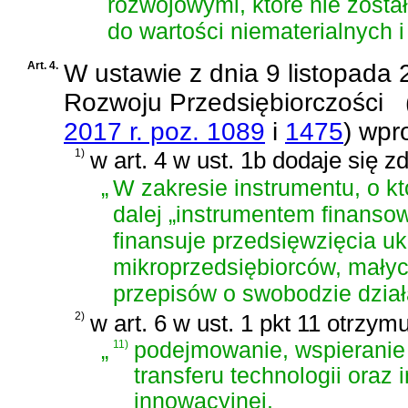
rozwojowymi, które nie został
do wartości niematerialnych 
Art. 4.
W
ustawie z dnia 9 listopada 
Rozwoju Przedsiębiorczości
2017 r. poz. 1089
i
1475
)
wpro
1)
w art. 4 w ust. 1b dodaje się z
„
W zakresie instrumentu, o 
dalej „instrumentem finanso
finansuje przedsięwzięcia u
mikroprzedsiębiorców, małyc
przepisów o swobodzie dział
2)
w art. 6 w ust. 1 pkt 11 otrzym
„
11)
podejmowanie, wspieranie 
transferu technologii oraz 
innowacyjnej.