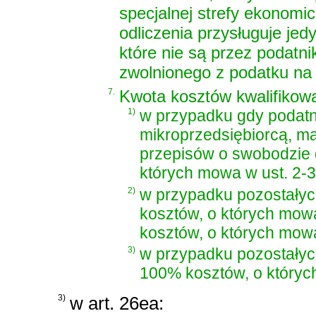
specjalnej strefy ekonomi
odliczenia przysługuje jed
które nie są przez podatn
zwolnionego z podatku na
7.
Kwota kosztów kwalifikow
1)
w przypadku gdy podatni
mikroprzedsiębiorcą, ma
przepisów o swobodzie 
których mowa w ust. 2-3
2)
w przypadku pozostałyc
kosztów, o których mowa
kosztów, o których mowa 
3)
w przypadku pozostałyc
100% kosztów, o któryc
3)
w art. 26ea: