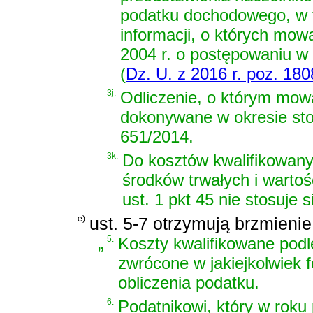
podatku dochodowego, w t
informacji, o których mo
2004 r. o postępowaniu w
(
Dz. U. z 2016 r. poz. 180
3j.
Odliczenie, o którym mowa
dokonywane w okresie sto
651/2014.
3k.
Do kosztów kwalifikowany
środków trwałych i wartoś
ust. 1 pkt 45 nie stosuje s
e)
ust. 5-7 otrzymują brzmienie
„
5.
Koszty kwalifikowane podle
zwrócone w jakiejkolwiek f
obliczenia podatku.
6.
Podatnikowi, który w roku