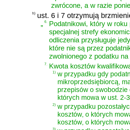
zwrócone, a w razie ponies
h)
ust. 6 i 7 otrzymują brzmieni
„
6.
Podatnikowi, który w roku
specjalnej strefy ekonomi
odliczenia przysługuje jed
które nie są przez podatn
zwolnionego z podatku na
7.
Kwota kosztów kwalifikow
1)
w przypadku gdy podatni
mikroprzedsiębiorcą, ma
przepisów o swobodzie 
których mowa w ust. 2-3
2)
w przypadku pozostałyc
kosztów, o których mowa 
kosztów, o których mowa 
3)