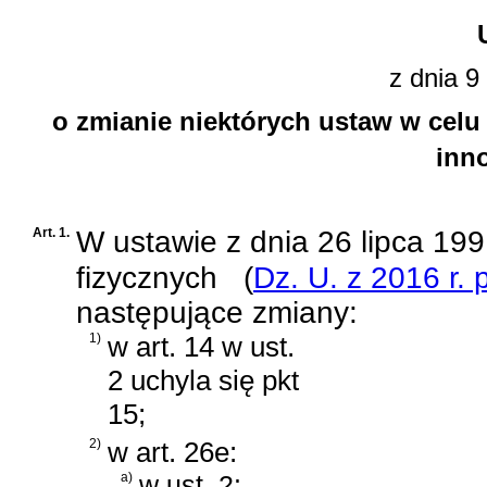
z dnia 9
o zmianie niektórych ustaw w celu
inn
Art. 1.
W
ustawie z dnia 26 lipca 1
fizycznych
(
Dz. U. z 2016 r.
następujące zmiany:
1)
w art. 14 w ust.
2 uchyla się pkt
15;
2)
w art. 26e:
a)
w ust. 2: