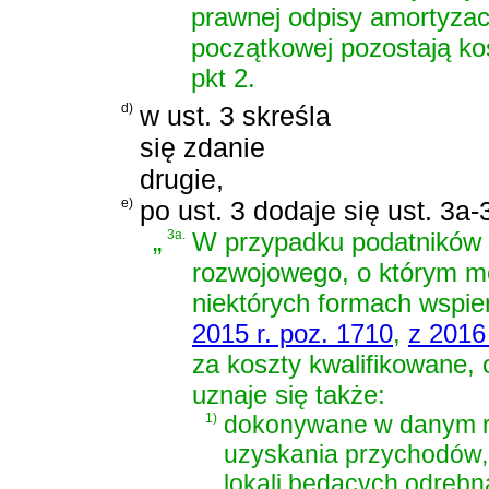
prawnej odpisy amortyzacyj
początkowej pozostają kos
pkt 2.
d)
w ust. 3 skreśla
się zdanie
drugie,
e)
po ust. 3 dodaje się ust. 3a
„
3a.
W przypadku podatników 
rozwojowego, o którym 
niektórych formach wspier
2015 r. poz. 1710
,
z 2016
za koszty kwalifikowane,
uznaje się także:
1)
dokonywane w danym r
uzyskania przychodów,
lokali będących odręb