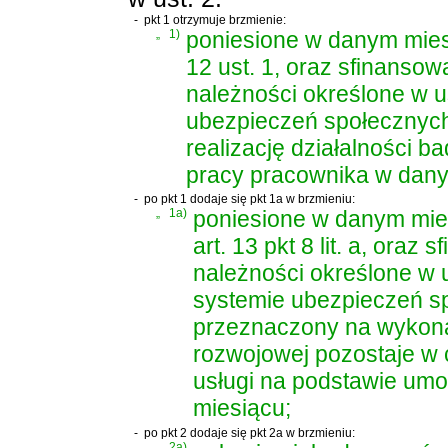
-
pkt 1 otrzymuje brzmienie:
„
1)
poniesione w danym miesi
12 ust. 1, oraz sfinansowa
należności określone w
u
ubezpieczeń społecznyc
realizację działalności 
pracy pracownika w dany
-
po pkt 1 dodaje się pkt 1a w brzmieniu:
„
1a)
poniesione w danym mies
art. 13 pkt 8 lit. a, oraz
należności określone w
systemie ubezpieczeń s
przeznaczony na wykonan
rozwojowej pozostaje w
usługi na podstawie um
miesiącu;
-
po pkt 2 dodaje się pkt 2a w brzmieniu:
„
2a)