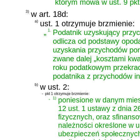
którym mowa w ust. 9 pkt
3)
w art. 18d:
a)
ust. 1 otrzymuje brzmienie:
„
1.
Podatnik uzyskujący przyc
odlicza od podstawy opodat
uzyskania przychodów pon
zwane dalej „kosztami kwa
roku podatkowym przekra
podatnika z przychodów in
b)
w ust. 2:
-
pkt 1 otrzymuje brzmienie:
„
1)
poniesione w danym mies
12 ust. 1 ustawy z dnia 
fizycznych
, oraz sfinanso
należności określone w
u
ubezpieczeń społecznyc