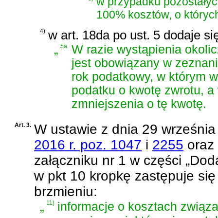
w przypadku pozostałyc
100% kosztów, o któryc
4)
w art. 18da po ust. 5 dodaje si
„
5a.
W razie wystąpienia okolic
jest obowiązany w zeznani
rok podatkowy, w którym wy
podatku o kwotę zwrotu, a 
zmniejszenia o tę kwotę.
Art. 3.
W
ustawie z dnia 29 września
2016 r. poz. 1047
i
2255
oraz
załączniku nr 1 w części „Doda
w pkt 10 kropkę zastępuje się 
brzmieniu:
„
11)
informacje o kosztach związ