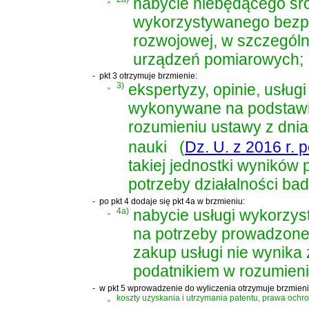
nabycie niebędącego śro
wykorzystywanego bezpo
rozwojowej, w szczególn
urządzeń pomiarowych;
-
pkt 3 otrzymuje brzmienie:
„
3)
ekspertyzy, opinie, usług
wykonywane na podstawi
rozumieniu
ustawy z dnia
nauki
(
Dz. U. z 2016 r. 
takiej jednostki wynikó
potrzeby działalności b
-
po pkt 4 dodaje się pkt 4a w brzmieniu:
„
4a)
nabycie usługi wykorzy
na potrzeby prowadzonej
zakup usługi nie wynik
podatnikiem w rozumieniu
-
w pkt 5 wprowadzenie do wyliczenia otrzymuje brzmieni
„
koszty uzyskania i utrzymania patentu, prawa ochr