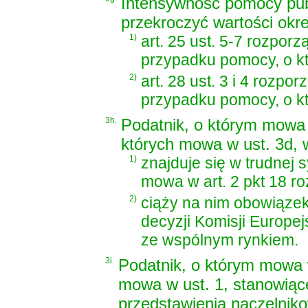
Intensywność pomocy pub
przekroczyć wartości okr
1)
art. 25 ust. 5-7 rozpor
przypadku pomocy, o kt
2)
art. 28 ust. 3 i 4 rozpo
przypadku pomocy, o kt
3h.
Podatnik, o którym mowa 
których mowa w ust. 3d, 
1)
znajduje się w trudnej s
mowa w art. 2 pkt 18 r
2)
ciąży na nim obowiąze
decyzji Komisji Europe
ze wspólnym rynkiem.
3i.
Podatnik, o którym mowa w
mowa w ust. 1, stanowiąc
przedstawienia naczelni