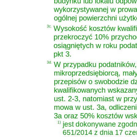
budynku lub lokalu odpow
wykorzystywanej w prowa
ogólnej powierzchni użytk
3c.
Wysokość kosztów kwalifi
przekroczyć 10% przycho
osiągniętych w roku podat
pkt 3.
3d.
W przypadku podatników,
mikroprzedsiębiorcą, mał
przepisów o swobodzie dz
kwalifikowanych wskazan
ust. 2-3, natomiast w prz
mowa w ust. 3a, odliczen
3a oraz 50% kosztów wskaz
1)
jest dokonywane zgodn
651/2014 z dnia 17 cze