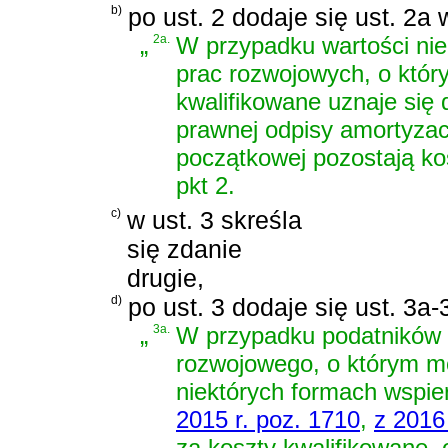
b)
po ust. 2 dodaje się ust. 2a 
„
2a.
W przypadku wartości nie
prac rozwojowych, o który
kwalifikowane uznaje się 
prawnej odpisy amortyzacyj
początkowej pozostają kos
pkt 2.
c)
w ust. 3 skreśla
się zdanie
drugie,
d)
po ust. 3 dodaje się ust. 3a
„
3a.
W przypadku podatników 
rozwojowego, o którym 
niektórych formach wspier
2015 r. poz. 1710
,
z 2016
za koszty kwalifikowane,