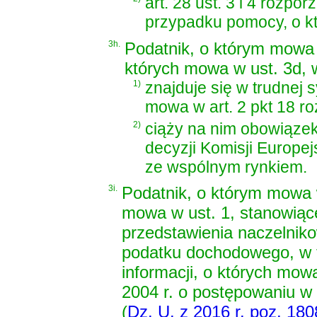
art. 28 ust. 3 i 4 rozpo
przypadku pomocy, o kt
3h.
Podatnik, o którym mowa 
których mowa w ust. 3d, 
1)
znajduje się w trudnej s
mowa w art. 2 pkt 18 r
2)
ciąży na nim obowiąze
decyzji Komisji Europe
ze wspólnym rynkiem.
3i.
Podatnik, o którym mowa w
mowa w ust. 1, stanowiąc
przedstawienia naczelni
podatku dochodowego, w t
informacji, o których mo
2004 r. o postępowaniu w
(
Dz. U. z 2016 r. poz. 180