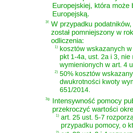
Europejskiej, która może
Europejską.
3f.
W przypadku podatników, 
został pomniejszony w ro
odliczenia:
1)
kosztów wskazanych w 
pkt 1-4a, ust. 2a i 3, 
wymienionych w art. 4 us
2)
50% kosztów wskazanych
dwukrotności kwoty wymie
651/2014.
3g.
Intensywność pomocy pub
przekroczyć wartości okr
1)
art. 25 ust. 5-7 rozpor
przypadku pomocy, o kt
2)