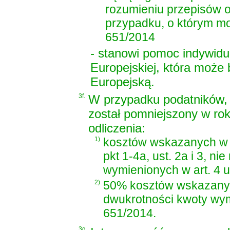
rozumieniu przepisów o
przypadku, o którym mowa
651/2014
- stanowi pomoc indywidua
Europejskiej, która może
Europejską.
3f.
W przypadku podatników, 
został pomniejszony w ro
odliczenia:
1)
kosztów wskazanych w 
pkt 1-4a, ust. 2a i 3, 
wymienionych w art. 4 us
2)
50% kosztów wskazanych
dwukrotności kwoty wymie
651/2014.
3g.