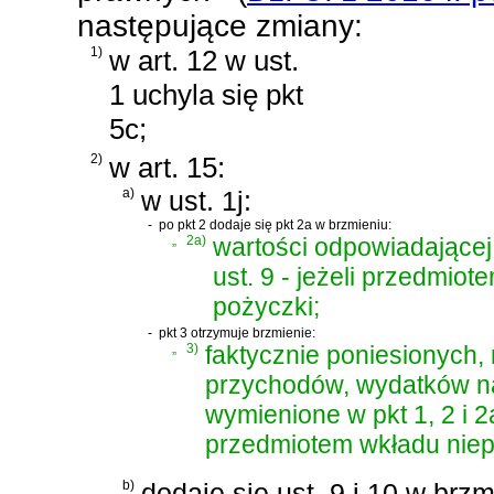
następujące zmiany:
1)
w art. 12 w ust.
1 uchyla się pkt
5c;
2)
w art. 15:
a)
w ust. 1j:
-
po pkt 2 dodaje się pkt 2a w brzmieniu:
„
2a)
wartości odpowiadającej
ust. 9 - jeżeli przedmiote
pożyczki;
-
pkt 3 otrzymuje brzmienie:
„
3)
faktycznie poniesionych,
przychodów, wydatków na
wymienione w pkt 1, 2 i 2
przedmiotem wkładu niepi
b)
dodaje się ust. 9 i 10 w brzm