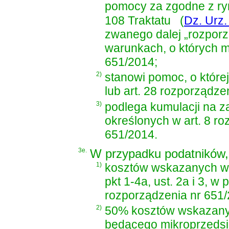
pomocy za zgodne z ry
108 Traktatu
(
Dz. Urz.
zwanego dalej „rozporz
warunkach, o których mo
651/2014;
2)
stanowi pomoc, o które
lub art. 28 rozporządze
3)
podlega kumulacji na 
określonych w art. 8 ro
651/2014.
3e.
W przypadku podatników, 
1)
kosztów wskazanych w 
pkt 1-4a, ust. 2a i 3, w 
rozporządzenia nr 651/
2)
50% kosztów wskazanyc
będącego mikroprzedsię