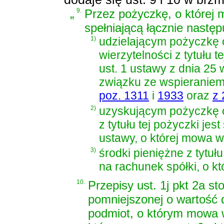
„
9.
Przez pożyczkę, o której 
spełniającą łącznie następ
1)
udzielającym pożyczkę 
wierzytelności z tytułu 
ust. 1 ustawy z dnia 25
związku ze wspieraniem
poz. 1311
i
1933
oraz
z 
2)
uzyskującym pożyczkę or
z tytułu tej pożyczki jes
ustawy, o której mowa w 
3)
środki pieniężne z tytuł
na rachunek spółki, o kt
10.
Przepisy ust. 1j pkt 2a st
pomniejszonej o wartość 
podmiot, o którym mowa w