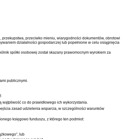
, przekupstwa, przeciwko mieniu, wiarygodności dokumentów, obrotowi
waniem działalności gospodarczej lub popełnione w celu osiągnięcia
spólnik spółki osobowej został skazany prawomocnym wyrokiem za
ami publicznymi.
ę.
ą wątpliwość co do prawidłowego ich wykorzystania.
obejścia zasad udzielenia wsparcia, w szczególności warunków
ionego księgowo funduszu, z którego ten podmiot:
ążkowego”, lub