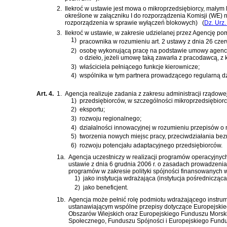
2.
Ilekroć w ustawie jest mowa o mikroprzedsiębiorcy, małym
określone w załączniku I do
rozporządzenia Komisji (WE) n
rozporządzenia w sprawie wyłączeń blokowych)
(
Dz. Urz.
3.
Ilekroć w ustawie, w zakresie udzielanej przez Agencję po
1)
pracownika w rozumieniu
art. 2 ustawy z dnia 26 cze
2)
osobę wykonującą pracę na podstawie umowy agencyj
o dzieło, jeżeli umowę taką zawarła z pracodawcą, z 
3)
właściciela pełniącego funkcje kierownicze;
4)
wspólnika w tym partnera prowadzącego regularną dzi
Art. 4.
1.
Agencja realizuje zadania z zakresu administracji rządowe
1)
przedsiębiorców, w szczególności mikroprzedsiębiorc
2)
eksportu;
3)
rozwoju regionalnego;
4)
działalności innowacyjnej w rozumieniu przepisów o 
5)
tworzenia nowych miejsc pracy, przeciwdziałania bez
6)
rozwoju potencjału adaptacyjnego przedsiębiorców.
1a.
Agencja uczestniczy w realizacji programów operacyjnyc
ustawie z dnia 6 grudnia 2006 r. o zasadach prowadzenia 
programów w zakresie polityki spójności finansowanych
1)
jako instytucja wdrażająca (instytucja pośrednicząc
2)
jako beneficjent.
1b.
Agencja może pełnić rolę podmiotu wdrażającego instrum
ustanawiającym wspólne przepisy dotyczące Europejski
Obszarów Wiejskich oraz Europejskiego Funduszu Morsk
Społecznego, Funduszu Spójności i Europejskiego Fund