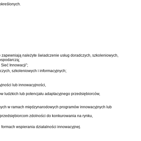
określonych.
e zapewniają należyte świadczenie usług doradczych, szkoleniowych,
ospodarczą;
Sieć Innowacji”;
czych, szkoleniowych i informacyjnych;
jności lub innowacyjności,
w ludzkich lub potencjału adaptacyjnego przedsiębiorców,
owanych w ramach międzynarodowych programów innowacyjnych lub
 przedsiębiorcom zdolności do konkurowania na rynku,
 formach wspierania działalności innowacyjnej.