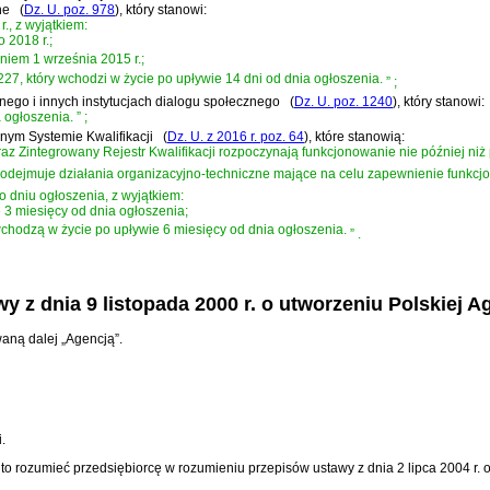
ne
(
Dz. U. poz. 978
)
, który stanowi:
., z wyjątkiem:
o 2018 r.;
dniem 1 września 2015 r.;
 227, który wchodzi w życie po upływie 14 dni od dnia ogłoszenia.
”
;
znego i innych instytucjach dialogu społecznego
(
Dz. U. poz. 1240
)
, który stanowi:
 ogłoszenia.
”
;
wanym Systemie Kwalifikacji
(
Dz. U. z 2016 r. poz. 64
)
, które stanowią:
az Zintegrowany Rejestr Kwalifikacji rozpoczynają funkcjonowanie nie później niż 
odejmuje działania organizacyjno-techniczne mające na celu zapewnienie funkcjo
 dniu ogłoszenia, z wyjątkiem:
e 3 miesięcy od dnia ogłoszenia;
tóre wchodzą w życie po upływie 6 miesięcy od dnia ogłoszenia.
”
.
y z dnia 9 listopada 2000 r. o utworzeniu Polskiej 
aną dalej „Agencją”.
.
z to rozumieć przedsiębiorcę w rozumieniu przepisów
ustawy z dnia 2 lipca 2004 r.