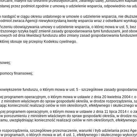
biorcami, małymi lub średnimi przedsiębiorcami, zwanego dalej „funduszem kapit
ystanej przez podmiot zgodnie z umową o udzielenie wsparcia, odpowiednio na udzi
 nastąpić w ciągu okresu ustalonego w umowie o udzielenie wsparcia, nie dłuższeg
u podmiot zwraca Agencji niewykorzystaną kwotę wsparcia wraz z odsetkami wynik
akończeniu obowiązywania umowy o udzielenie wsparcia, o której mowa w ust. 5, be
yższonego ryzyka bądź zmienił zasady gospodarowania tymi funduszami, jest obo
atkowych od dnia likwidacji funduszu albo zmiany zasad gospodarowania fundusze
tórej stosuje się przepisy
Kodeksu cywilnego
.
sowej;
 pomocy finansowej;
powiększenie funduszu, o którym mowa w ust. 5 - szczegółowe zasady gospodaro
ającej programem operacyjnym, o którym mowa w
ustawie z dnia 20 kwietnia 2004 r
 z ministrem właściwym do spraw gospodarki określa, w drodze rozporządzenia, sz
c konieczność realizacji celów w nim określonych, efektywnego i skutecznego wyk
zającej programem operacyjnym, o którym mowa w
ustawie z dnia 11 lipca 2014 r. o 
, w porozumieniu z ministrem właściwym do spraw gospodarki określa, w drodze ro
amu, uwzględniając konieczność realizacji celów w nim określonych, efektywnego
ze rozporządzenia, szczegółowe przeznaczenie, warunki i tryb udzielania przez A
w programach, o których mowa w art. 4 ust. 1, efektywnego i skutecznego wykorzyst