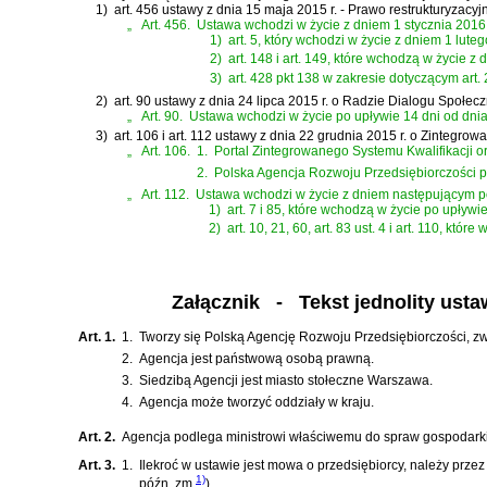
1)
art. 456 ustawy z dnia 15 maja 2015 r. - Prawo restrukturyzacyj
„
Art. 456.
Ustawa wchodzi w życie z dniem 1 stycznia 2016 r
1)
art. 5, który wchodzi w życie z dniem 1 luteg
2)
art. 148 i art. 149, które wchodzą w życie z 
3)
art. 428 pkt 138 w zakresie dotyczącym art.
2)
art. 90 ustawy z dnia 24 lipca 2015 r. o Radzie Dialogu Społec
„
Art. 90.
Ustawa wchodzi w życie po upływie 14 dni od dnia
3)
art. 106 i art. 112 ustawy z dnia 22 grudnia 2015 r. o Zintegro
„
Art. 106.
1.
Portal Zintegrowanego Systemu Kwalifikacji or
2.
Polska Agencja Rozwoju Przedsiębiorczości p
„
Art. 112.
Ustawa wchodzi w życie z dniem następującym po
1)
art. 7 i 85, które wchodzą w życie po upływi
2)
art. 10, 21, 60, art. 83 ust. 4 i art. 110, k
Załącznik
- Tekst jednolity ustaw
Art. 1.
1.
Tworzy się Polską Agencję Rozwoju Przedsiębiorczości, zw
2.
Agencja jest państwową osobą prawną.
3.
Siedzibą Agencji jest miasto stołeczne Warszawa.
4.
Agencja może tworzyć oddziały w kraju.
Art. 2.
Agencja podlega ministrowi właściwemu do spraw gospodarki
Art. 3.
1.
Ilekroć w ustawie jest mowa o przedsiębiorcy, należy prze
1)
późn. zm.
)
.