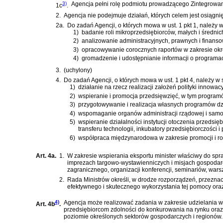
3)
Agencja pełni rolę podmiotu prowadzącego Zintegrowany
1c
.
2.
Agencja nie podejmuje działań, których celem jest osiągnię
2a.
Do zadań Agencji, o których mowa w ust. 1 pkt 1, należy 
1)
badanie roli mikroprzedsiębiorców, małych i średni
2)
analizowanie administracyjnych, prawnych i finanso
3)
opracowywanie corocznych raportów w zakresie okreś
4)
gromadzenie i udostępnianie informacji o program
3.
(uchylony)
4.
Do zadań Agencji, o których mowa w ust. 1 pkt 4, należy w 
1)
działanie na rzecz realizacji założeń polityki innowac
2)
wspieranie i promocja przedsięwzięć, w tym programó
3)
przygotowywanie i realizacja własnych programów dz
4)
wspomaganie organów administracji rządowej i samor
5)
wspieranie działalności instytucji otoczenia przedsię
transferu technologii, inkubatory przedsiębiorczości i
6)
współpraca międzynarodowa w zakresie promocji i ro
Art. 4a.
1.
W zakresie wspierania eksportu minister właściwy do sp
imprezach targowo-wystawienniczych i misjach gospodarcz
zagranicznego, organizacji konferencji, seminariów, war
2.
Rada Ministrów określi, w drodze rozporządzeń, przeznac
efektywnego i skutecznego wykorzystania tej pomocy oraz 
4)
Agencja może realizować zadania w zakresie udzielania w
Art. 4b
.
przedsiębiorcom zdolności do konkurowania na rynku or
poziomie określonych sektorów gospodarczych i regionów.