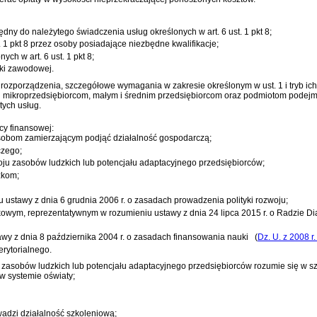
dny do należytego świadczenia usług określonych w art. 6 ust. 1 pkt 8;
. 1 pkt 8 przez osoby posiadające niezbędne kwalifikacje;
ch w art. 6 ust. 1 pkt 8;
yki zawodowej.
 rozporządzenia, szczegółowe wymagania w zakresie określonym w ust. 1 i tryb ich 
ch mikroprzedsiębiorcom, małym i średnim przedsiębiorcom oraz podmiotom podej
tych usług.
cy finansowej:
sobom zamierzającym podjąć działalność gospodarczą;
czego;
oju zasobów ludzkich lub potencjału adaptacyjnego przedsiębiorców;
zkom;
iu
ustawy z dnia 6 grudnia 2006 r. o zasadach prowadzenia polityki rozwoju
;
kowym, reprezentatywnym w rozumieniu
ustawy z dnia 24 lipca 2015 r. o Radzie D
tawy z dnia 8 października 2004 r. o zasadach finansowania nauki
(
Dz. U. z 2008 r
rytorialnego.
u zasobów ludzkich lub potencjału adaptacyjnego przedsiębiorców rozumie się w s
w systemie oświaty;
wadzi działalność szkoleniową;