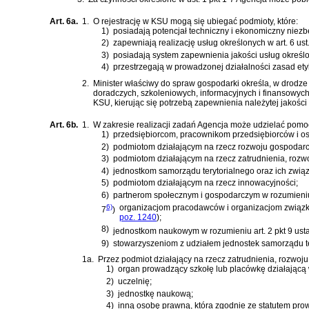
Art. 6a.
1.
O rejestrację w KSU mogą się ubiegać podmioty, które:
1)
posiadają potencjał techniczny i ekonomiczny niezbę
2)
zapewniają realizację usług określonych w art. 6 ust
3)
posiadają system zapewnienia jakości usług określony
4)
przestrzegają w prowadzonej działalności zasad et
2.
Minister właściwy do spraw gospodarki określa, w drodze
doradczych, szkoleniowych, informacyjnych i finansowy
KSU, kierując się potrzebą zapewnienia należytej jakości 
Art. 6b.
1.
W zakresie realizacji zadań Agencja może udzielać pomo
1)
przedsiębiorcom, pracownikom przedsiębiorców i o
2)
podmiotom działającym na rzecz rozwoju gospodar
3)
podmiotom działającym na rzecz zatrudnienia, rozw
4)
jednostkom samorządu terytorialnego oraz ich zwią
5)
podmiotom działającym na rzecz innowacyjności;
6)
partnerom społecznym i gospodarczym w rozumien
6)
organizacjom pracodawców i organizacjom związ
7
)
poz. 1240
)
;
8)
jednostkom naukowym w rozumieniu art. 2
pkt 9 us
9)
stowarzyszeniom z udziałem jednostek samorządu te
1a.
Przez podmiot działający na rzecz zatrudnienia, rozwoj
1)
organ prowadzący szkołę lub placówkę działającą 
2)
uczelnię;
3)
jednostkę naukową;
4)
inną osobę prawną, która zgodnie ze statutem pro