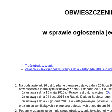
OBWIESZCZENI
w sprawie ogłoszenia je
Treść obwieszczenia
Załącznik - Tekst jednolity ustawy z dnia 9 listopada 2000 r. o 
1.
Na podstawie
art. 16 ust. 1 zdanie pierwsze ustawy z dnia 20 lipca
obwieszczenia jednolity tekst
ustawy z dnia 9 listopada 2000 r. o ut
1)
ustawą z dnia 15 maja 2015 r. - Prawo restrukturyzacyjne
(
Dz.
2)
ustawą z dnia 24 lipca 2015 r. o Radzie Dialogu Społecznego i
3)
ustawą z dnia 22 grudnia 2015 r. o Zintegrowanym Systemie Kwa
oraz zmian wynikających z przepisów ogłoszonych przed dniem 26 l
2.
Podany w załączniku do niniejszego obwieszczenia tekst jednolity u