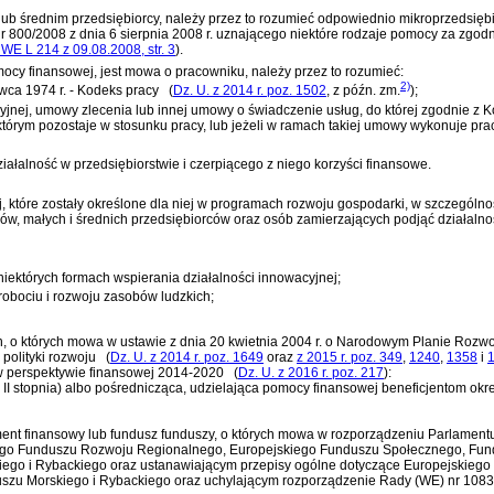
 lub średnim przedsiębiorcy, należy przez to rozumieć odpowiednio mikroprzedsięb
r 800/2008 z dnia 6 sierpnia 2008 r. uznającego niektóre rodzaje pomocy za zgod
 WE L 214 z 09.08.2008, str. 3
)
.
mocy finansowej, jest mowa o pracowniku, należy przez to rozumieć:
2)
rwca 1974 r. - Kodeks pracy
(
Dz. U. z 2014 r. poz. 1502
, z późn. zm.
)
;
nej, umowy zlecenia lub innej umowy o świadczenie usług, do której zgodnie z
K
którym pozostaje w stosunku pracy, lub jeżeli w ramach takiej umowy wykonuje pra
ałalność w przedsiębiorstwie i czerpiącego z niego korzyści finansowe.
j, które zostały określone dla niej w programach rozwoju gospodarki, w szczególno
ów, małych i średnich przedsiębiorców oraz osób zamierzających podjąć działaln
niektórych formach wspierania działalności innowacyjnej;
robociu i rozwoju zasobów ludzkich;
h, o których mowa w
ustawie z dnia 20 kwietnia 2004 r. o Narodowym Planie Rozw
polityki rozwoju
(
Dz. U. z 2014 r. poz. 1649
oraz
z 2015 r. poz. 349
,
1240
,
1358
i
 w perspektywie finansowej 2014-2020
(
Dz. U. z 2016 r. poz. 217
)
:
a II stopnia) albo pośrednicząca, udzielająca pomocy finansowej beneficjentom okreś
ent finansowy lub fundusz funduszy, o których mowa w
rozporządzeniu Parlamentu
ego Funduszu Rozwoju Regionalnego, Europejskiego Funduszu Społecznego, Fun
iego i Rybackiego oraz ustanawiającym przepisy ogólne dotyczące Europejskie
uszu Morskiego i Rybackiego oraz uchylającym rozporządzenie Rady (WE) nr 108