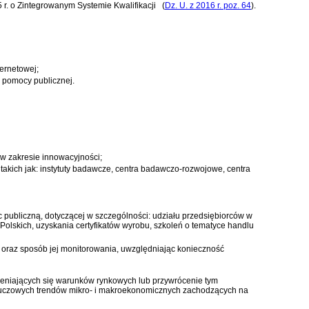
5 r. o Zintegrowanym Systemie Kwalifikacji
(
Dz. U. z 2016 r. poz. 64
)
.
ernetowej;
 pomocy publicznej.
w zakresie innowacyjności;
, takich jak: instytuty badawcze, centra badawczo-rozwojowe, centra
publiczną, dotyczącej w szczególności: udziału przedsiębiorców w
olskich, uzyskania certyfikatów wyrobu, szkoleń o tematyce handlu
ia oraz sposób jej monitorowania, uwzględniając konieczność
ieniających się warunków rynkowych lub przywrócenie tym
luczowych trendów mikro- i makroekonomicznych zachodzących na