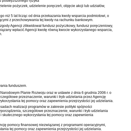
ału podwyższonego ryzyka”
elenie pożyczek, udzielenie poręczeń, objęcie akcji lub udziałów,
o niż 5 lat licząc od dnia przekazania kwoty wsparcia podmiotowi, o
ającymi z przechowywania tej kwoty na rachunku bankowym.
z zgody Agencji zlikwidował fundusz pożyczkowy, fundusz poręczeniowy,
wiązany wpłacić Agencji kwotę równą kwocie wykorzystanego wsparcia,
m.
wania funduszem.
. o Narodowym Planie Rozwoju
oraz w
ustawie z dnia 6 grudnia 2006 r. o
czegółowe przeznaczenie, warunki i tryb udzielania przez Agencję
orzystania tej pomocy oraz zapewnienia przejrzystości jej udzielania.
zasadach realizacji programów w zakresie polityki spójności
zporządzenia, szczegółowe przeznaczenie, warunki i tryb udzielania
 i skutecznego wykorzystania tej pomocy oraz zapewnienia
gencję pomocy finansowej niezwiązanej z programami operacyjnymi,
ania tej pomocy oraz zapewnienia przejrzystości jej udzielania.