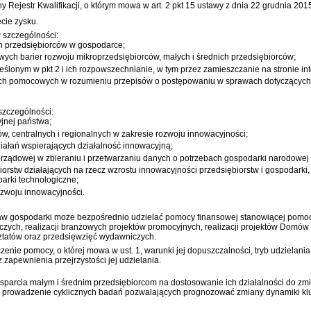
 Rejestr Kwalifikacji, o którym mowa w
art. 2 pkt 15 ustawy z dnia 22 grudnia 201
cie zysku.
w szczególności:
ch przedsiębiorców w gospodarce;
wych barier rozwoju mikroprzedsiębiorców, małych i średnich przedsiębiorców;
lonym w pkt 2 i ich rozpowszechnianie, w tym przez zamieszczanie na stronie int
ach pomocowych w rozumieniu przepisów o postępowaniu w sprawach dotyczących
szczególności:
yjnej państwa;
w, centralnych i regionalnych w zakresie rozwoju innowacyjności;
iałań wspierających działalność innowacyjną;
ządowej w zbieraniu i przetwarzaniu danych o potrzebach gospodarki narodowej 
biorstw działających na rzecz wzrostu innowacyjności przedsiębiorstw i gospodarki
 parki technologiczne;
zwoju innowacyjności.
raw gospodarki może bezpośrednio udzielać pomocy finansowej stanowiącej pomoc 
ych, realizacji branżowych projektów promocyjnych, realizacji projektów Domów P
sztatów oraz przedsięwzięć wydawniczych.
zenie pomocy, o której mowa w ust. 1, warunki jej dopuszczalności, tryb udzielan
zapewnienia przejrzystości jej udzielania.
sparcia małym i średnim przedsiębiorcom na dostosowanie ich działalności do zm
az prowadzenie cyklicznych badań pozwalających prognozować zmiany dynamiki k