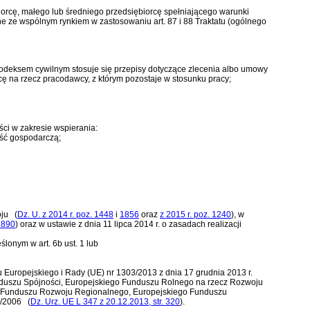
iorcę, małego lub średniego przedsiębiorcę spełniającego warunki
ne ze wspólnym rynkiem w zastosowaniu art. 87 i 88 Traktatu (ogólnego
odeksem cywilnym
stosuje się przepisy dotyczące zlecenia albo umowy
cę na rzecz pracodawcy, z którym pozostaje w stosunku pracy;
ści w zakresie wspierania:
ość gospodarczą;
oju
(
Dz. U. z 2014 r. poz. 1448
i
1856
oraz
z 2015 r. poz. 1240
)
, w
1890
)
oraz w
ustawie z dnia 11 lipca 2014 r. o zasadach realizacji
lonym w art. 6b ust. 1 lub
 Europejskiego i Rady (UE) nr 1303/2013 z dnia 17 grudnia 2013 r.
duszu Spójności, Europejskiego Funduszu Rolnego na rzecz Rozwoju
go Funduszu Rozwoju Regionalnego, Europejskiego Funduszu
3/2006
(
Dz. Urz. UE L 347 z 20.12.2013, str. 320
)
.