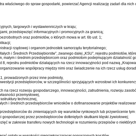
ra właściwego do spraw gospodarki, powierzać Agencji realizację zadań dla nich 
yjnych, targowych i wystawienniczych w kraju;
jami, przedsięwzięć informacyjnych i promocyjnych za granicą;
 bezrobotnych oraz podmiotów, o których mowa w art. 6b ust. 1;
ikacji;
stracji rządowej i organom jednostek samorządu terytorialnego;
łych i Średnich Przedsiębiorstw”, zwanego dalej „KSU”, rejestru podmiotów, któr
om, małym i średnim przedsiębiorcom oraz podmiotom podejmującym działalność g
 8, rejestru podmiotów działających na rzecz innowacyjności pod nazwą „Krajowa 
organizowanie współpracy między nimi oraz świadczenie na ich rzecz usług dorad
11, prowadzonych przez inne podmioty,
westycji przedsiębiorców, w szczególności sprzyjających wzrostowi ich konkurency
h na rzecz rozwoju gospodarczego, innowacyjności, zatrudnienia, rozwoju zasobó
 własności przemysłowej,
astruktury technicznej,
ałych i średnich przedsiębiorców wniosków o dofinansowanie projektów realiz
h przedsiębiorców do zmieniających się warunków rynkowych lub przywrócenie tym
i gospodarczej przez przedsiębiorców dotkniętych skutkami klęski żywiołowej;
ięć w zakresie transferu nowych technologii w rozumieniu przepisów o niektórych
ierać opłaty w wysokości nieprzekraczającej ponoszonych kosztów.