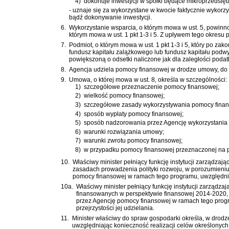
4)
dokonuje inwestycji w spółki będące mikroprzedsię
- uznaje się za wykorzystane w kwocie faktycznie wykorz
bądź dokonywanie inwestycji.
6.
Wykorzystanie wsparcia, o którym mowa w ust. 5, powinno
którym mowa w ust. 1 pkt 1-3 i 5. Z upływem tego okres
7.
Podmiot, o którym mowa w ust. 1 pkt 1-3 i 5, który po z
fundusz kapitału zalążkowego lub fundusz kapitału podw
powiększoną o odsetki naliczone jak dla zaległości pod
8.
Agencja udziela pomocy finansowej w drodze umowy, do k
9.
Umowa, o której mowa w ust. 8, określa w szczególności:
1)
szczegółowe przeznaczenie pomocy finansowej;
2)
wielkość pomocy finansowej;
3)
szczegółowe zasady wykorzystywania pomocy finan
4)
sposób wypłaty pomocy finansowej;
5)
sposób nadzorowania przez Agencję wykorzystania
6)
warunki rozwiązania umowy;
7)
warunki zwrotu pomocy finansowej;
8)
w przypadku pomocy finansowej przeznaczonej na 
10.
Właściwy minister pełniący funkcję instytucji zarządz
zasadach prowadzenia polityki rozwoju
, w porozumieniu
pomocy finansowej w ramach tego programu, uwzględniają
10a.
Właściwy minister pełniący funkcję instytucji zarząd
finansowanych w perspektywie finansowej 2014-2020
przez Agencję pomocy finansowej w ramach tego progr
przejrzystości jej udzielania.
11.
Minister właściwy do spraw gospodarki określa, w drod
uwzględniając konieczność realizacji celów określonych 