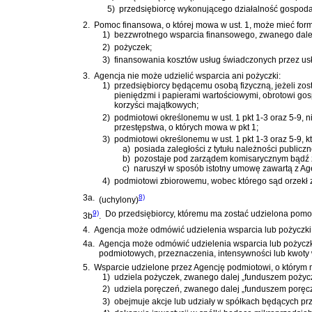
5)
przedsiębiorcę wykonującego działalność gospoda
2.
Pomoc finansowa, o której mowa w ust. 1, może mieć for
1)
bezzwrotnego wsparcia finansowego, zwanego dale
2)
pożyczek;
3)
finansowania kosztów usług świadczonych przez usł
3.
Agencja nie może udzielić wsparcia ani pożyczki:
1)
przedsiębiorcy będącemu osobą fizyczną, jeżeli z
pieniędzmi i papierami wartościowymi, obrotowi g
korzyści majątkowych;
2)
podmiotowi określonemu w ust. 1 pkt 1-3 oraz 5-9,
przestępstwa, o których mowa w pkt 1;
3)
podmiotowi określonemu w ust. 1 pkt 1-3 oraz 5-9, kt
a)
posiada zaległości z tytułu należności public
b)
pozostaje pod zarządem komisarycznym bądź zn
c)
naruszył w sposób istotny umowę zawartą z Age
4)
podmiotowi zbiorowemu, wobec którego sąd orzekł za
3a.
8)
(uchylony)
9)
Do przedsiębiorcy, któremu ma zostać udzielona pomoc, o k
3b
.
4.
Agencja może odmówić udzielenia wsparcia lub pożyczki 
4a.
Agencja może odmówić udzielenia wsparcia lub pożyczki 
podmiotowych, przeznaczenia, intensywności lub kwoty 
5.
Wsparcie udzielone przez Agencję podmiotowi, o którym 
1)
udziela pożyczek, zwanego dalej „funduszem pożyc
2)
udziela poręczeń, zwanego dalej „funduszem poręc
3)
obejmuje akcje lub udziały w spółkach będących pr