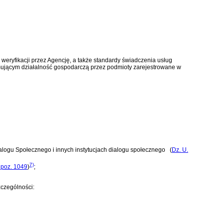
weryfikacji przez Agencję, a także standardy świadczenia usług
mującym działalność gospodarczą przez podmioty zarejestrowane w
ialogu Społecznego i innych instytucjach dialogu społecznego
(
Dz. U.
7)
. poz. 1049
)
;
zczególności: