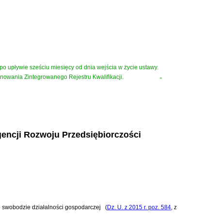
po upływie sześciu miesięcy od dnia wejścia w życie ustawy.
nowania Zintegrowanego Rejestru Kwalifikacji.
”
Agencji Rozwoju Przedsiębiorczości
 o swobodzie działalności gospodarczej
(
Dz. U. z 2015 r. poz. 584
, z