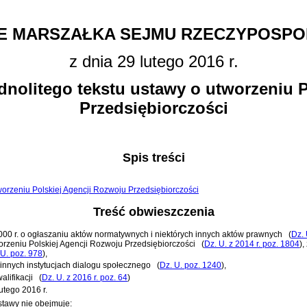
E MARSZAŁKA SEJMU RZECZYPOSPOL
z dnia 29 lutego 2016 r.
dnolitego tekstu ustawy o utworzeniu 
Przedsiębiorczości
Spis treści
utworzeniu Polskiej Agencji Rozwoju Przedsiębiorczości
Treść obwieszczenia
 2000 r. o ogłaszaniu aktów normatywnych i niektórych innych aktów prawnych
(
Dz. 
worzeniu Polskiej Agencji Rozwoju Przedsiębiorczości
(
Dz. U. z 2014 r. poz. 1804
)
,
 U. poz. 978
)
,
 innych instytucjach dialogu społecznego
(
Dz. U. poz. 1240
)
,
lifikacji
(
Dz. U. z 2016 r. poz. 64
)
utego 2016 r.
stawy nie obejmuje: