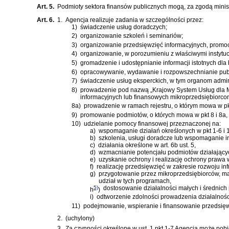
Art. 5.
Podmioty sektora finansów publicznych mogą, za zgodą minist
Art. 6.
1.
Agencja realizuje zadania w szczególności przez:
1)
świadczenie usług doradczych;
2)
organizowanie szkoleń i seminariów;
3)
organizowanie przedsięwzięć informacyjnych, promoc
4)
organizowanie, w porozumieniu z właściwymi instytuc
5)
gromadzenie i udostępnianie informacji istotnych dla
6)
opracowywanie, wydawanie i rozpowszechnianie publ
7)
świadczenie usług eksperckich, w tym organom admini
8)
prowadzenie pod nazwą „Krajowy System Usług dla Ma
informacyjnych lub finansowych mikroprzedsiębiorc
8a)
prowadzenie w ramach rejestru, o którym mowa w pkt
9)
promowanie podmiotów, o których mowa w pkt 8 i 8a, 
10)
udzielanie pomocy finansowej przeznaczonej na:
a)
wspomaganie działań określonych w pkt 1-6 i 
b)
szkolenia, usługi doradcze lub wspomaganie in
c)
działania określone w art. 6b ust. 5,
d)
wzmacnianie potencjału podmiotów działającyc
e)
uzyskanie ochrony i realizację ochrony prawa
f)
realizację przedsięwzięć w zakresie rozwoju infr
g)
przygotowanie przez mikroprzedsiębiorców, m
udział w tych programach,
5)
dostosowanie działalności małych i średnic
h
)
i)
odtworzenie zdolności prowadzenia działalnośc
11)
podejmowanie, wspieranie i finansowanie przedsięwz
2.
(uchylony)
3.
Za czynności określone w ust. 1 pkt 1-7 Agencja może pob