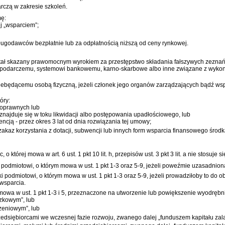
rczą w zakresie szkoleń.
mę:
j „wsparciem”;
ugodawców bezpłatnie lub za odpłatnością niższą od ceny rynkowej.
ostał skazany prawomocnym wyrokiem za przestępstwo składania fałszywych zeznań
ospodarczemu, systemowi bankowemu, karno-skarbowe albo inne związane z wykony
 niebędącemu osobą fizyczną, jeżeli członek jego organów zarządzających bądź w
óry:
znoprawnych lub
ajduje się w toku likwidacji albo postępowania upadłościowego, lub
ncją - przez okres 3 lat od dnia rozwiązania tej umowy;
kaz korzystania z dotacji, subwencji lub innych form wsparcia finansowego środk
tórej mowa w art. 6 ust. 1 pkt 10 lit. h, przepisów ust. 3 pkt 3 lit. a nie stosuje si
podmiotowi, o którym mowa w ust. 1 pkt 1-3 oraz 5-9, jeżeli poweźmie uzasadnion
podmiotowi, o którym mowa w ust. 1 pkt 1-3 oraz 5-9, jeżeli prowadziłoby to do 
wsparcia.
mowa w ust. 1 pkt 1-3 i 5, przeznaczone na utworzenie lub powiększenie wyodrębn
zkowym”, lub
zeniowym”, lub
zedsiębiorcami we wczesnej fazie rozwoju, zwanego dalej „funduszem kapitału zal