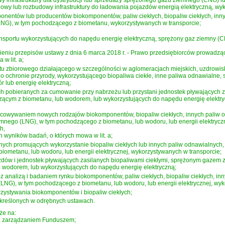
y infrastruktury dla dystrybucji lub sprzedaży sprężonego gazu ziemnego (CNG)
owy lub rozbudowy infrastruktury do ładowania pojazdów energią elektryczną, wy
nentów lub producentów biokomponentów, paliw ciekłych, biopaliw ciekłych, in
NG), w tym pochodzącego z biometanu, wykorzystywanych w transporcie;
nsportu wykorzystujących do napędu energię elektryczną, sprężony gaz ziemny (C
ieniu przepisów
ustawy z dnia 6 marca 2018 r. - Prawo przedsiębiorców
prowadzący
 w lit. a;
tu zbiorowego działającego w szczególności w aglomeracjach miejskich, uzdrowis
 o ochronie przyrody, wykorzystującego biopaliwa ciekłe, inne paliwa odnawialne
 lub energię elektryczną;
ch pobieranych za cumowanie przy nabrzeżu lub przystani jednostek pływającyc
ącym z biometanu, lub wodorem, lub wykorzystujących do napędu energię elektry
cowywaniem nowych rodzajów biokomponentów, biopaliw ciekłych, innych paliw 
mnego (LNG), w tym pochodzącego z biometanu, lub wodoru, lub energii elektrycz
h,
 wyników badań, o których mowa w lit. a;
ych promujących wykorzystanie biopaliw ciekłych lub innych paliw odnawialnyc
iometanu, lub wodoru, lub energii elektrycznej, wykorzystywanych w transporcie;
dów i jednostek pływających zasilanych biopaliwami ciekłymi, sprężonym gaze
 wodorem, lub wykorzystujących do napędu energię elektryczną;
z analizą i badaniem rynku biokomponentów, paliw ciekłych, biopaliw ciekłych, 
NG), w tym pochodzącego z biometanu, lub wodoru, lub energii elektrycznej, wyk
zystywania biokomponentów i biopaliw ciekłych;
kreślonych w odrębnych ustawach.
że na:
 z zarządzaniem Funduszem;