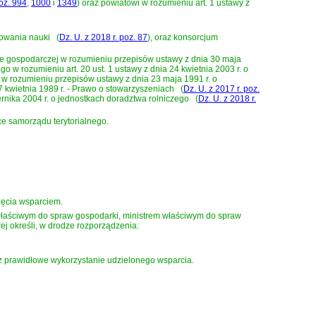
poz. 994
,
1000
i
1349
)
oraz powiatowi w rozumieniu
art. 1 ustawy z
nsowania nauki
(
Dz. U. z 2018 r. poz. 87
)
, oraz konsorcjum
bie gospodarczej w rozumieniu przepisów
ustawy z dnia 30 maja
nego w rozumieniu
art. 20 ust. 1 ustawy z dnia 24 kwietnia 2003 r. o
 w rozumieniu przepisów
ustawy z dnia 23 maja 1991 r. o
7 kwietnia 1989 r. - Prawo o stowarzyszeniach
(
Dz. U. z 2017 r. poz.
rnika 2004 r. o jednostkach doradztwa rolniczego
(
Dz. U. z 2018 r.
ce samorządu terytorialnego.
jęcia wsparciem.
 właściwym do spraw gospodarki, ministrem właściwym do spraw
j określi, w drodze rozporządzenia:
az prawidłowe wykorzystanie udzielonego wsparcia.