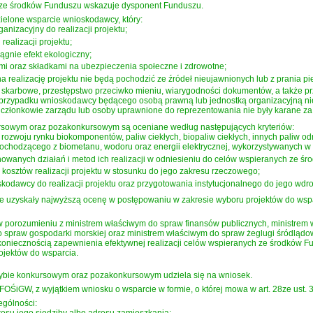
 ze środków Funduszu wskazuje dysponent Funduszu.
elone wsparcie wnioskodawcy, który:
anizacyjny do realizacji projektu;
realizacji projektu;
iągnie efekt ekologiczny;
ami oraz składkami na ubezpieczenia społeczne i zdrowotne;
a realizację projektu nie będą pochodzić ze źródeł nieujawnionych lub z prania pi
o skarbowe, przestępstwo przeciwko mieniu, wiarygodności dokumentów, a także pr
przypadku wnioskodawcy będącego osobą prawną lub jednostką organizacyjną ni
członkowie zarządu lub osoby uprawnione do reprezentowania nie były karane za 
kursowym oraz pozakonkursowym są oceniane według następujących kryteriów:
b rozwoju rynku biokomponentów, paliw ciekłych, biopaliw ciekłych, innych paliw
chodzącego z biometanu, wodoru oraz energii elektrycznej, wykorzystywanych w 
anowanych działań i metod ich realizacji w odniesieniu do celów wspieranych ze ś
osztów realizacji projektu w stosunku do jego zakresu rzeczowego;
skodawcy do realizacji projektu oraz przygotowania instytucjonalnego do jego wdr
óre uzyskały najwyższą ocenę w postępowaniu w zakresie wyboru projektów do ws
 w porozumieniu z ministrem właściwym do spraw finansów publicznych, ministre
 spraw gospodarki morskiej oraz ministrem właściwym do spraw żeglugi śródlądow
ę koniecznością zapewnienia efektywnej realizacji celów wspieranych ze środków
ojektów do wsparcia.
ybie konkursowym oraz pozakonkursowym udziela się na wniosek.
OŚiGW, z wyjątkiem wniosku o wsparcie w formie, o której mowa w art. 28ze ust. 3
ególności: