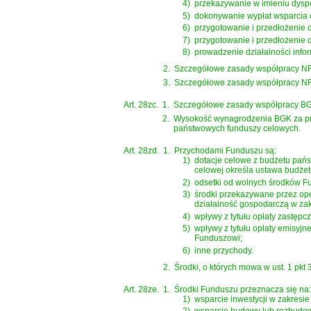
4)
przekazywanie w imieniu dysp
5)
dokonywanie wypłat wsparcia o
6)
przygotowanie i przedłożenie
7)
przygotowanie i przedłożenie
8)
prowadzenie działalności info
2.
Szczegółowe zasady współpracy NF
3.
Szczegółowe zasady współpracy N
Art. 28zc.
1.
Szczegółowe zasady współpracy BGK
2.
Wysokość wynagrodzenia BGK za pr
państwowych funduszy celowych.
Art. 28zd.
1.
Przychodami Funduszu są:
1)
dotacje celowe z budżetu pań
celowej określa ustawa budżet
2)
odsetki od wolnych środków F
3)
środki przekazywane przez op
działalność gospodarczą w zak
4)
wpływy z tytułu opłaty zastępcze
5)
wpływy z tytułu opłaty emisyjn
Funduszowi;
6)
inne przychody.
2.
Środki, o których mowa w ust. 1 pk
Art. 28ze.
1.
Środki Funduszu przeznacza się na:
1)
wsparcie inwestycji w zakresi