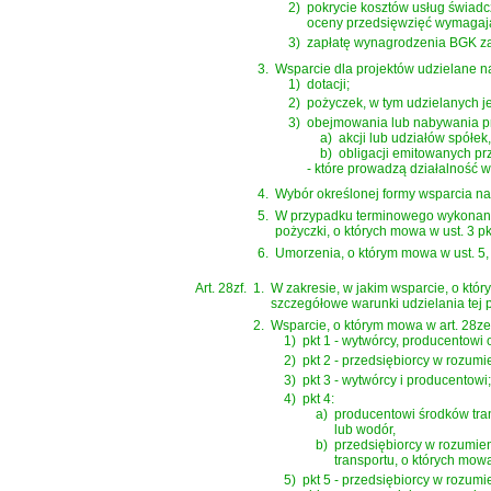
2)
pokrycie kosztów usług świadc
oceny przedsięwzięć wymagając
3)
zapłatę wynagrodzenia BGK za 
3.
Wsparcie dla projektów udzielane na
1)
dotacji;
2)
pożyczek, w tym udzielanych j
3)
obejmowania lub nabywania pr
a)
akcji lub udziałów spółek,
b)
obligacji emitowanych pr
- które prowadzą działalność w
4.
Wybór określonej formy wsparcia n
5.
W przypadku terminowego wykonania
pożyczki, o których mowa w ust. 3 p
6.
Umorzenia, o którym mowa w ust. 5
Art. 28zf.
1.
W zakresie, w jakim wsparcie, o któr
szczegółowe warunki udzielania te
2.
Wsparcie, o którym mowa w art. 28ze 
1)
pkt 1 - wytwórcy, producentowi o
2)
pkt 2 - przedsiębiorcy w rozum
3)
pkt 3 - wytwórcy i producentowi;
4)
pkt 4:
a)
producentowi środków tra
lub wodór,
b)
przedsiębiorcy w rozumie
transportu, o których mowa 
5)
pkt 5 - przedsiębiorcy w rozum