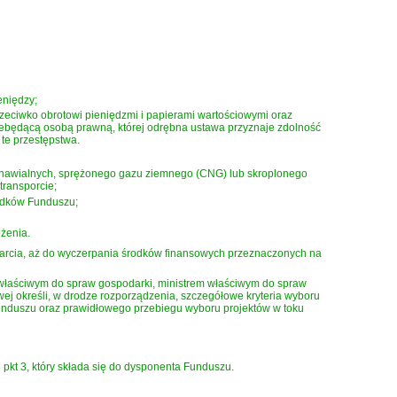
eniędzy;
zeciwko obrotowi pieniędzmi i papierami wartościowymi oraz
ebędącą osobą prawną, której odrębna ustawa przyznaje zdolność
te przestępstwa.
 odnawialnych, sprężonego gazu ziemnego (CNG) lub skroplonego
transporcie;
rodków Funduszu;
ożenia.
parcia, aż do wyczerpania środków finansowych przeznaczonych na
m właściwym do spraw gospodarki, ministrem właściwym do spraw
ej określi, w drodze rozporządzenia, szczegółowe kryteria wyboru
 Funduszu oraz prawidłowego przebiegu wyboru projektów w toku
 pkt 3, który składa się do dysponenta Funduszu.