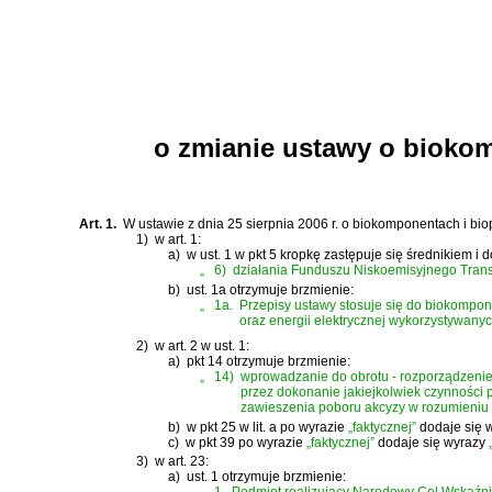
o zmianie ustawy o biokom
Art. 1.
W
ustawie z dnia 25 sierpnia 2006 r. o biokomponentach i bio
1)
w art. 1:
a)
w ust. 1 w pkt 5 kropkę zastępuje się średnikiem i d
„
6)
działania Funduszu Niskoemisyjnego Trans
b)
ust. 1a otrzymuje brzmienie:
„
1a.
Przepisy ustawy stosuje się do biokompo
oraz energii elektrycznej wykorzystywanyc
2)
w art. 2 w ust. 1:
a)
pkt 14 otrzymuje brzmienie:
„
14)
wprowadzanie do obrotu - rozporządzenie 
przez dokonanie jakiejkolwiek czynności p
zawieszenia poboru akcyzy w rozumieniu
b)
w pkt 25 w lit. a po wyrazie
„faktycznej”
dodaje się 
c)
w pkt 39 po wyrazie
„faktycznej”
dodaje się wyrazy
3)
w art. 23:
a)
ust. 1 otrzymuje brzmienie: