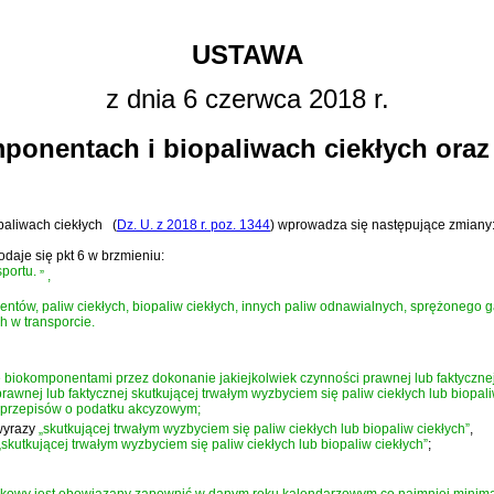
USTAWA
z dnia 6 czerwca 2018 r.
ponentach i biopaliwach ciekłych oraz
paliwach ciekłych
(
Dz. U. z 2018 r. poz. 1344
)
wprowadza się następujące zmiany
odaje się pkt 6 w brzmieniu:
portu.
”
,
nentów, paliw ciekłych, biopaliw ciekłych, innych paliw odnawialnych, sprężone
h w transporcie.
biokomponentami przez dokonanie jakiejkolwiek czynności prawnej lub faktycznej 
rawnej lub faktycznej skutkującej trwałym wyzbyciem się paliw ciekłych lub biopali
 przepisów o podatku akcyzowym;
wyrazy
„skutkującej trwałym wyzbyciem się paliw ciekłych lub biopaliw ciekłych”
,
„skutkującej trwałym wyzbyciem się paliw ciekłych lub biopaliw ciekłych”
;