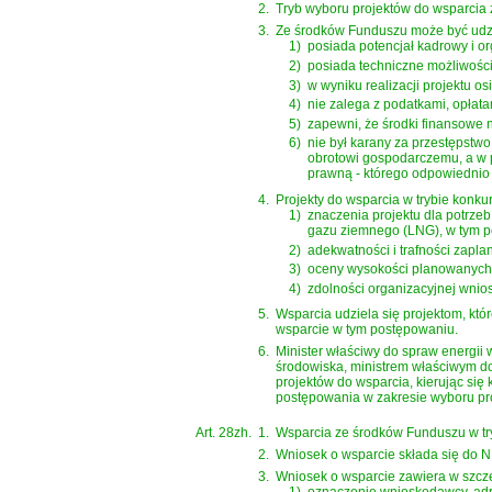
2.
Tryb wyboru projektów do wsparcia
3.
Ze środków Funduszu może być udzi
1)
posiada potencjał kadrowy i org
2)
posiada techniczne możliwości 
3)
w wyniku realizacji projektu os
4)
nie zalega z podatkami, opłat
5)
zapewni, że środki finansowe n
6)
nie był karany za przestępstw
obrotowi gospodarczemu, a w 
prawną - którego odpowiednio 
4.
Projekty do wsparcia w trybie kon
1)
znaczenia projektu dla potrze
gazu ziemnego (LNG), w tym po
2)
adekwatności i trafności zapl
3)
oceny wysokości planowanych k
4)
zdolności organizacyjnej wnio
5.
Wsparcia udziela się projektom, kt
wsparcie w tym postępowaniu.
6.
Minister właściwy do spraw energii
środowiska, ministrem właściwym do
projektów do wsparcia, kierując si
postępowania w zakresie wyboru pr
Art. 28zh.
1.
Wsparcia ze środków Funduszu w tr
2.
Wniosek o wsparcie składa się do NF
3.
Wniosek o wsparcie zawiera w szcz