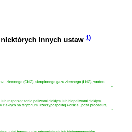
1)
 niektórych innych ustaw
:
go gazu ziemnego (CNG), skroplonego gazu ziemnego (LNG), wodoru
”
;
lub rozporządzenie paliwami ciekłymi lub biopaliwami ciekłymi
w ciekłych na terytorium Rzeczypospolitej Polskiej, poza procedurą
”
,