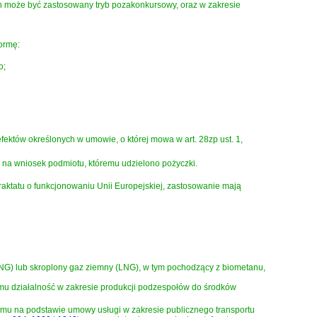
ych może być zastosowany tryb pozakonkursowy, oraz w zakresie
ormę:
o;
któw określonych w umowie, o której mowa w art. 28zp ust. 1,
, na wniosek podmiotu, któremu udzielono pożyczki.
Traktatu o funkcjonowaniu Unii Europejskiej, zastosowanie mają
NG) lub skroplony gaz ziemny (LNG), w tym pochodzący z biometanu,
 działalność w zakresie produkcji podzespołów do środków
u na podstawie umowy usługi w zakresie publicznego transportu