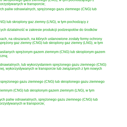
 lub skroplonego gazu ziemnego (LNG), w tym pochodzącego z
korzystywanych w transporcie;
nych paliw odnawialnych, sprężonego gazu ziemnego (CNG) lub
NG) lub skroplony gaz ziemny (LNG), w tym pochodzący z
ch działalność w zakresie produkcji podzespołów do środków
kach, na obszarach, na których ustanowione zostały formy ochrony
, sprężony gaz ziemny (CNG) lub skroplony gaz ziemny (LNG), w tym
h zasilanych sprężonym gazem ziemnym (CNG) lub skroplonym gazem
czną;
odnawialnych, lub wykorzystaniem sprężonego gazu ziemnego (CNG)
nej, wykorzystywanych w transporcie lub związanych z tym nowych
h, sprężonego gazu ziemnego (CNG) lub skroplonego gazu ziemnego
m ziemnym (CNG) lub skroplonym gazem ziemnym (LNG), w tym
innych paliw odnawialnych, sprężonego gazu ziemnego (CNG) lub
orzystywanych w transporcie;