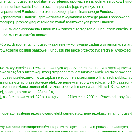
onenta Funduszu, na podstawie odrębnego upoważnienia, wolnych środków Fundus
raz monitorowanie i kontrolowanie sposobu jego wykorzystania;
 dysponentowi Funduszu projektu rocznego planu finansowego Funduszu;
 dysponentowi Funduszu sprawozdania z wykonania rocznego planu finansowego 
rmacyjnej i promocyjnej w zakresie zadań realizowanych przez Fundusz.
OŚiGW oraz dysponenta Funduszu w zakresie zarządzania Funduszem określa 
FOŚiGW i BGK określa umowa.
 oraz dysponenta Funduszu w zakresie wykonywania zadań wymienionych w art. 
owadzenie obsługi bankowej Funduszu nie może przekroczyć średniej wysokości
stwa w wysokości do 1,5% planowanych w poprzednim roku budżetowym wpływów z
owa w części budżetowej, której dysponentem jest minister właściwy do spraw ener
unduszu przekazanych w zarządzanie zgodnie z przepisami o finansach publicznyc
eratora systemu przesyłowego elektroenergetycznego w wysokości 0,1% uzasad
resie przesyłania energii elektrycznej, o których mowa w
art. 16b ust. 3 ustawy z 
j, o której mowa w art. 23 ust. 1a;
ej, o której mowa w
art. 321a ustawy z dnia 27 kwietnia 2001 r. - Prawo ochrony śr
t 3, operator systemu przesyłowego elektroenergetycznego przekazuje na Fundusz
e wytwarzania biokomponentów, biopaliw ciekłych lub innych paliw odnawialnych;