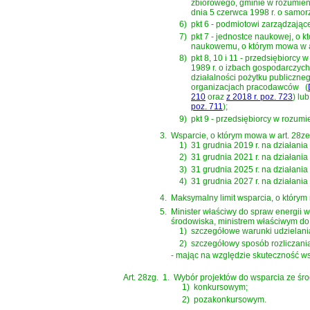
zbiorowego, gminie w rozumie
dnia 5 czerwca 1998 r. o samo
6)
pkt 6 - podmiotowi zarządzają
7)
pkt 7 - jednostce naukowej, o 
naukowemu, o którym mowa w
8)
pkt 8, 10 i 11 - przedsiębiorcy
1989 r. o izbach gospodarczych
działalności pożytku publiczneg
organizacjach pracodawców
(
210
oraz
z 2018 r. poz. 723
)
lub
poz. 711
)
;
9)
pkt 9 - przedsiębiorcy w rozum
3.
Wsparcie, o którym mowa w art. 28ze 
1)
31 grudnia 2019 r. na działania
2)
31 grudnia 2021 r. na działania
3)
31 grudnia 2025 r. na działania
4)
31 grudnia 2027 r. na działania 
4.
Maksymalny limit wsparcia, o którym
5.
Minister właściwy do spraw energii
środowiska, ministrem właściwym do 
1)
szczegółowe warunki udzielani
2)
szczegółowy sposób rozliczani
- mając na względzie skuteczność ws
Art. 28zg.
1.
Wybór projektów do wsparcia ze śr
1)
konkursowym;
2)
pozakonkursowym.