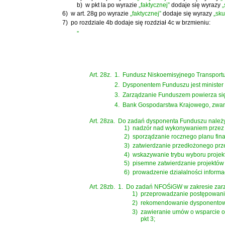
b)
w pkt la po wyrazie
„faktycznej”
dodaje się wyrazy
„
6)
w art. 28g po wyrazie
„faktycznej”
dodaje się wyrazy
„sku
7)
po rozdziale 4b dodaje się rozdział 4c w brzmieniu:
„
Art. 28z.
1.
Fundusz Niskoemisyjnego Transportu
2.
Dysponentem Funduszu jest minister 
3.
Zarządzanie Funduszem powierza s
4.
Bank Gospodarstwa Krajowego, zwany
Art. 28za.
Do zadań dysponenta Funduszu należy
1)
nadzór nad wykonywaniem przez N
2)
sporządzanie rocznego planu fi
3)
zatwierdzanie przedłożonego pr
4)
wskazywanie trybu wyboru projek
5)
pisemne zatwierdzanie projektów
6)
prowadzenie działalności informa
Art. 28zb.
1.
Do zadań NFOŚiGW w zakresie zar
1)
przeprowadzanie postępowania
2)
rekomendowanie dysponentowi
3)
zawieranie umów o wsparcie or
pkt 3;