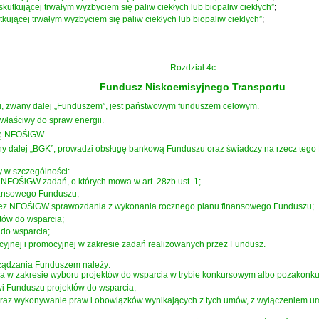
skutkującej trwałym wyzbyciem się paliw ciekłych lub biopaliw ciekłych”
;
tkującej trwałym wyzbyciem się paliw ciekłych lub biopaliw ciekłych”
;
Rozdział 4c
Fundusz Niskoemisyjnego Transportu
, zwany dalej „Funduszem”, jest państwowym funduszem celowym.
właściwy do spraw energii.
ię NFOŚiGW.
 dalej „BGK”, prowadzi obsługę bankową Funduszu oraz świadczy na rzecz tego 
 w szczególności:
FOŚiGW zadań, o których mowa w art. 28zb ust. 1;
nansowego Funduszu;
zez NFOŚiGW sprawozdania z wykonania rocznego planu finansowego Funduszu;
tów do wsparcia;
 do wsparcia;
cyjnej i promocyjnej w zakresie zadań realizowanych przez Fundusz.
ządzania Funduszem należy:
 w zakresie wyboru projektów do wsparcia w trybie konkursowym albo pozakonk
 Funduszu projektów do wsparcia;
az wykonywanie praw i obowiązków wynikających z tych umów, z wyłączeniem umów