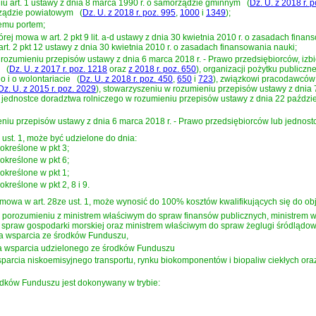
niu
art. 1 ustawy z dnia 8 marca 1990 r. o samorządzie gminnym
(
Dz. U. z 2018 r. 
rządzie powiatowym
(
Dz. U. z 2018 r. poz. 995
,
1000
i
1349
)
;
cemu portem;
której mowa w
art. 2 pkt 9 lit. a-d ustawy z dnia 30 kwietnia 2010 r. o zasadach fina
art. 2 pkt 12 ustawy z dnia 30 kwietnia 2010 r. o zasadach finansowania nauki
;
 w rozumieniu przepisów
ustawy z dnia 6 marca 2018 r. - Prawo przedsiębiorców
, iz
(
Dz. U. z 2017 r. poz. 1218
oraz
z 2018 r. poz. 650
)
, organizacji pożytku publicz
o i o wolontariacie
(
Dz. U. z 2018 r. poz. 450
,
650
i
723
)
, związkowi pracodawców
Dz. U. z 2015 r. poz. 2029
)
, stowarzyszeniu w rozumieniu przepisów
ustawy z dnia 
 jednostce doradztwa rolniczego w rozumieniu przepisów
ustawy z dnia 22 paździe
ieniu przepisów
ustawy z dnia 6 marca 2018 r. - Prawo przedsiębiorców
lub jednost
ust. 1, może być udzielone do dnia:
 określone w pkt 3;
 określone w pkt 6;
 określone w pkt 1;
określone w pkt 2, 8 i 9.
 mowa w art. 28ze ust. 1, może wynosić do 100% kosztów kwalifikujących się do ob
 w porozumieniu z ministrem właściwym do spraw finansów publicznych, ministrem
spraw gospodarki morskiej oraz ministrem właściwym do spraw żeglugi śródlądowe
a wsparcia ze środków Funduszu,
a wsparcia udzielonego ze środków Funduszu
parcia niskoemisyjnego transportu, rynku biokomponentów i biopaliw ciekłych or
odków Funduszu jest dokonywany w trybie: