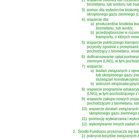
2)
wsparcie budowy lub rozbudow
biometanu, lub wodoru lub bud
3)
pomoc dla wytwórców biokompo
skroplonego gazu ziemnego (L
4)
wsparcie dla:
a)
producentów środków tra
biometanu, lub wodór,
b)
przedsiębiorców w rozum
transportu, o których mowa
5)
wsparcie publicznego transpor
przyrody zgodnie z przepisami
pochodzący z biometanu, wodór
6)
dofinansowanie opłat portowy
ziemnym (LNG), w tym pochodz
7)
wsparcie:
a)
badań związanych z opra
lub skroplonego gazu zie
rozwiązań konstrukcyjnyc
b)
wdrożeń eksploatacyjnych
8)
wsparcie programów edukacyjn
(LNG), w tym pochodzącego z b
9)
wsparcie zakupu nowych pojaz
pochodzącym z biometanu, lub
10)
wsparcie działań związanych 
skroplonego gazu ziemnego (L
11)
promocję wytwarzania i wykor
12)
wykonywanie innych zadań o
2.
Środki Funduszu przeznacza się tak
1)
pokrycie kosztów związanych