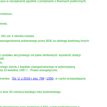
zu w zarządzanie zgodnie z przepisami o finansach publicznych;
Funduszu;
umowa.
28z ust. 4 określa umowa.
 wynagrodzenia pobieranego przez BGK za obsługę bankową innych
 podatku akcyzowego od paliw silnikowych; wysokość dotacji
gii;
h;
nionego zwrotu z kapitału zaangażowanego w wykonywaną
dnia 10 kwietnia 1997 r. - Prawo energetyczne
;
odowiska
(
Dz. U. z 2018 r. poz. 799
i
1356
)
, w części przypadającej
 do dnia 30 czerwca każdego roku budżetowego.