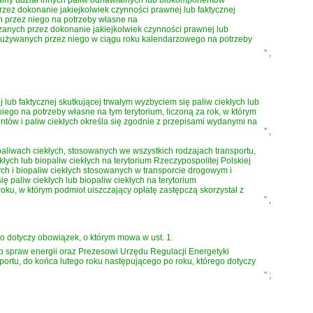
lny udział innych paliw odnawialnych lub biokomponentów
rzez dokonanie jakiejkolwiek czynności prawnej lub faktycznej
ch przez niego na potrzeby własne na
dzanych przez dokonanie jakiejkolwiek czynności prawnej lub
ub zużywanych przez niego w ciągu roku kalendarzowego na potrzeby
”
,
 lub faktycznej skutkującej trwałym wyzbyciem się paliw ciekłych lub
niego na potrzeby własne na tym terytorium, liczoną za rok, w którym
tów i paliw ciekłych określa się zgodnie z przepisami wydanymi na
”
,
aliwach ciekłych, stosowanych we wszystkich rodzajach transportu,
ych lub biopaliw ciekłych na terytorium Rzeczypospolitej Polskiej
ych i biopaliw ciekłych stosowanych w transporcie drogowym i
 paliw ciekłych lub biopaliw ciekłych na terytorium
oku, w którym podmiot uiszczający opłatę zastępczą skorzystał z
”
,
o dotyczy obowiązek, o którym mowa w ust. 1.
spraw energii oraz Prezesowi Urzędu Regulacji Energetyki
ortu, do końca lutego roku następującego po roku, którego dotyczy
”
;