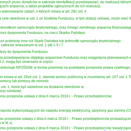
zonych przez doradców w zakresie identyfikacji przedsięwzięć, do realizacji któr
ych wsparcia, a także projektów zgłoszonych do ich realizacji;
wykonywanie zadań, o których mowa w art. 28z ust. 4.
 cele określone w ust. 1 ze środków Funduszu, w tym dotacji celowej, może mieć f
ednostkom samorządu terytorialnego, oraz innego zwrotnego wsparcia finansoweg
zez dysponenta Funduszu, na rzecz Skarbu Państwa:
zez podmioty inne niż Skarb Państwa lub jednostki samorządu terytorialnego
 zakresie wskazanym w ust. 1 pkt 1-5 i 7.
ależy do dysponenta Funduszu.
 przedsięwzięcia objętego wsparciem Funduszu oraz osiągnięcia planowanych efe
kt 2, mogą być umarzane w części.
, dokonuje NFOŚiGW, w formie pisemnej na podstawie przepisów
prawa cywilnego
ym mowa w art. 28ze ust. 1, stanowi pomoc publiczną w rozumieniu art. 107 ust. 1 
j pomocy lub pomocy
de minimis
.
ust. 1, może być udzielone na działania określone w:
raz rolnikowi;
ieniu przepisów
ustawy z dnia 6 marca 2018 r. - Prawo przedsiębiorców
;
nsportu wykorzystujących do napędu energię elektryczną, sprężony gaz ziemny (C
niu przepisów
ustawy z dnia 6 marca 2018 r. - Prawo przedsiębiorców
prowadzącemu
w lit. a;
ieniu przepisów
ustawy z dnia 6 marca 2018 r. - Prawo przedsiębiorców
świadczącem