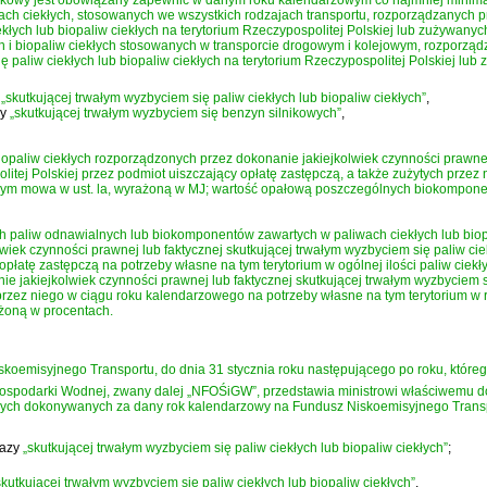
kowy jest obowiązany zapewnić w danym roku kalendarzowym co najmniej minima
ach ciekłych, stosowanych we wszystkich rodzajach transportu, rozporządzanych p
ekłych lub biopaliw ciekłych na terytorium Rzeczypospolitej Polskiej lub zużywany
łych i biopaliw ciekłych stosowanych w transporcie drogowym i kolejowym, rozporzą
ię paliw ciekłych lub biopaliw ciekłych na terytorium Rzeczypospolitej Polskiej l
y
„skutkującej trwałym wyzbyciem się paliw ciekłych lub biopaliw ciekłych”
,
zy
„skutkującej trwałym wyzbyciem się benzyn silnikowych”
,
biopaliw ciekłych rozporządzonych przez dokonanie jakiejkolwiek czynności prawnej
litej Polskiej przez podmiot uiszczający opłatę zastępczą, a także zużytych przez 
tórym mowa w ust. la, wyrażoną w MJ; wartość opałową poszczególnych biokomponen
h paliw odnawialnych lub biokomponentów zawartych w paliwach ciekłych lub biop
iek czynności prawnej lub faktycznej skutkującej trwałym wyzbyciem się paliw ciekł
płatę zastępczą na potrzeby własne na tym terytorium w ogólnej ilości paliw ciekł
 jakiejkolwiek czynności prawnej lub faktycznej skutkującej trwałym wyzbyciem się
rzez niego w ciągu roku kalendarzowego na potrzeby własne na tym terytorium w r
ażoną w procentach.
skoemisyjnego Transportu, do dnia 31 stycznia roku następującego po roku, któreg
spodarki Wodnej, zwany dalej „NFOŚiGW”, przedstawia ministrowi właściwemu do 
pczych dokonywanych za dany rok kalendarzowy na Fundusz Niskoemisyjnego Transp
razy
„skutkującej trwałym wyzbyciem się paliw ciekłych lub biopaliw ciekłych”
;
skutkującej trwałym wyzbyciem się paliw ciekłych lub biopaliw ciekłych”
,