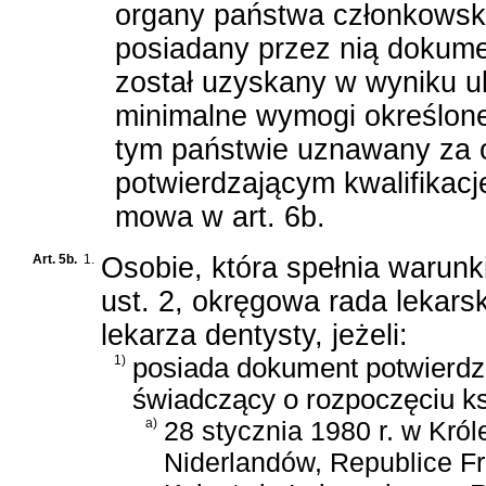
organy państwa członkowski
posiadany przez nią dokumen
został uzyskany w wyniku u
minimalne wymogi określone 
tym państwie uznawany za
potwierdzającym kwalifikac
mowa w art. 6b.
Art. 5b.
1.
Osobie, która spełnia warunki 
ust. 2, okręgowa rada lekar
lekarza dentysty, jeżeli:
1)
posiada dokument potwierdza
świadczący o rozpoczęciu ks
a)
28 stycznia 1980 r. w Króle
Niderlandów, Republice Fra