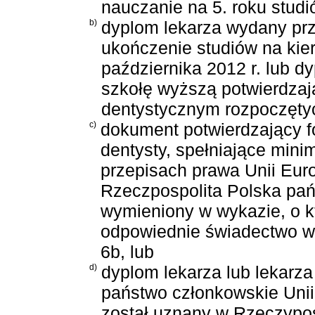
nauczanie na 5. roku studi
b)
dyplom lekarza wydany prz
ukończenie studiów na kie
października 2012 r. lub d
szkołę wyższą potwierdzaj
dentystycznym rozpoczętyc
c)
dokument potwierdzający fo
dentysty, spełniające mini
przepisach prawa Unii Euro
Rzeczpospolita Polska pań
wymieniony w wykazie, o k
odpowiednie świadectwo w
6b, lub
d)
dyplom lekarza lub lekarz
państwo członkowskie Unii
został uznany w Rzeczypos