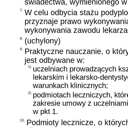
świadectwa, wymienionego w 
7.
W celu odbycia stażu podypl
przyznaje prawo wykonywania
wykonywania zawodu lekarza 
8.
(uchylony)
9.
Praktyczne nauczanie, o który
jest odbywane w:
1)
uczelniach prowadzących ksz
lekarskim i lekarsko-denty
warunkach klinicznych;
2)
podmiotach leczniczych, któ
zakresie umowy z uczelniami
w pkt 1.
10.
Podmioty lecznicze, o któryc