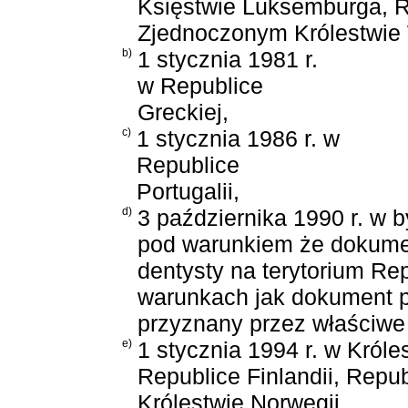
Księstwie Luksemburga, R
Zjednoczonym Królestwie Wi
b)
1 stycznia 1981 r.
w Republice
Greckiej,
c)
1 stycznia 1986 r. w
Republice
Portugalii,
d)
3 października 1990 r. w 
pod warunkiem że dokume
dentysty na terytorium Re
warunkach jak dokument po
przyznany przez właściwe 
e)
1 stycznia 1994 r. w Króle
Republice Finlandii, Republ
Królestwie Norwegii,