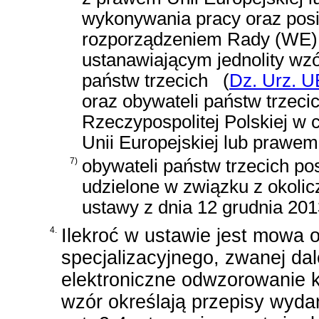
wykonywania pracy oraz pos
rozporządzeniem Rady (WE) n
ustanawiającym jednolity wz
państw trzecich
(
Dz. Urz. UE
oraz obywateli państw trzecich
Rzeczypospolitej Polskiej w
Unii Europejskiej lub prawe
7)
obywateli państw trzecich p
udzielone w związku z okoli
ustawy z dnia 12 grudnia 20
4.
Ilekroć w ustawie jest mowa o
specjalizacyjnego, zwanej dal
elektroniczne odwzorowanie ka
wzór określają przepisy wydan