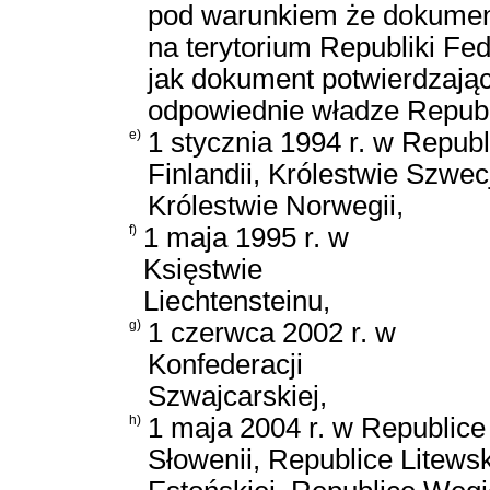
pod warunkiem że dokumen
na terytorium Republiki F
jak dokument potwierdzając
odpowiednie władze Republ
e)
1 stycznia 1994 r. w Republ
Finlandii, Królestwie Szwecj
Królestwie Norwegii,
f)
1 maja 1995 r. w
Księstwie
Liechtensteinu,
g)
1 czerwca 2002 r. w
Konfederacji
Szwajcarskiej,
h)
1 maja 2004 r. w Republice
Słowenii, Republice Litewsk