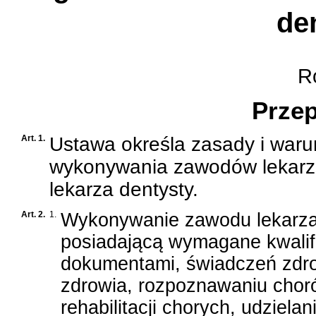
de
Ro
Przep
Art. 1.
Ustawa określa zasady i waru
wykonywania zawodów lekarz
lekarza dentysty.
Art. 2.
1.
Wykonywanie zawodu lekarza 
posiadającą wymagane kwalif
dokumentami, świadczeń zdro
zdrowia, rozpoznawaniu chorób
rehabilitacji chorych, udziel