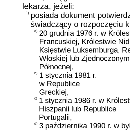
lekarza, jeżeli:
1)
posiada dokument potwierdza
świadczący o rozpoczęciu k
a)
20 grudnia 1976 r. w Króles
Francuskiej, Królestwie Nid
Księstwie Luksemburga, Re
Włoskiej lub Zjednoczonym Kr
Północnej,
b)
1 stycznia 1981 r.
w Republice
Greckiej,
c)
1 stycznia 1986 r. w Króles
Hiszpanii lub Republice
Portugalii,
d)
3 października 1990 r. w b