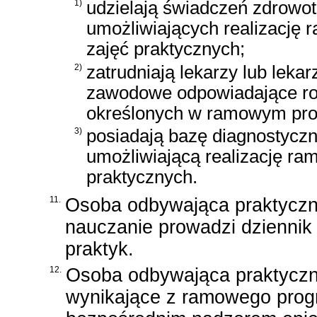
1)
udzielają świadczeń zdrowo
umożliwiających realizację
zajęć praktycznych;
2)
zatrudniają lekarzy lub leka
zawodowe odpowiadające rod
określonych w ramowym prog
3)
posiadają bazę diagnostycz
umożliwiającą realizację r
praktycznych.
11.
Osoba odbywająca praktycz
nauczanie prowadzi dziennik
praktyk.
12.
Osoba odbywająca praktyczn
wynikające z ramowego prog