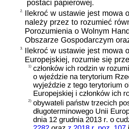
postaci papierowej.
2.
Ilekroć w ustawie jest mowa 
należy przez to rozumieć rów
Porozumienia o Wolnym Handl
Obszarze Gospodarczym oraz
3.
Ilekroć w ustawie jest mowa 
Europejskiej, rozumie się prze
1)
członków ich rodzin w rozum
o wjeździe na terytorium Rzec
wyjeździe z tego terytorium 
Europejskiej i członków ich r
2)
obywateli państw trzecich po
długoterminowego Unii Europ
dnia 12 grudnia 2013 r. o c
2282
oraz
z 2018 r. poz. 107