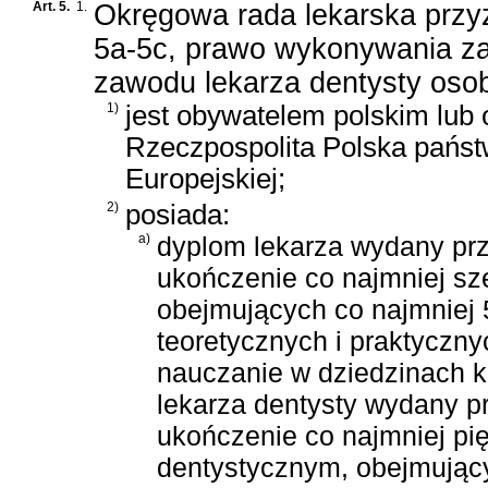
Art. 5.
1.
Okręgowa rada lekarska przyzn
5a-5c, prawo wykonywania z
zawodu lekarza dentysty osobi
1)
jest obywatelem polskim lub
Rzeczpospolita Polska państ
Europejskiej;
2)
posiada:
a)
dyplom lekarza wydany prz
ukończenie co najmniej sze
obejmujących co najmniej 
teoretycznych i praktyczn
nauczanie w dziedzinach kl
lekarza dentysty wydany p
ukończenie co najmniej pię
dentystycznym, obejmując