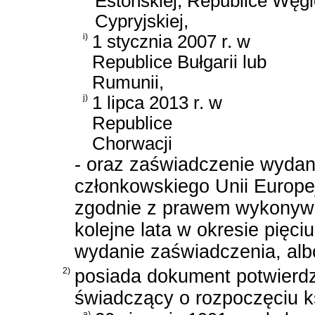
Estońskiej, Republice Węgi
Cypryjskiej,
i)
1 stycznia 2007 r. w
Republice Bułgarii lub
Rumunii,
j)
1 lipca 2013 r. w
Republice
Chorwacji
- oraz zaświadczenie wyda
członkowskiego Unii Europej
zgodnie z prawem wykonywał
kolejne lata w okresie pięc
wydanie zaświadczenia, alb
2)
posiada dokument potwierdza
świadczący o rozpoczęciu k
a)