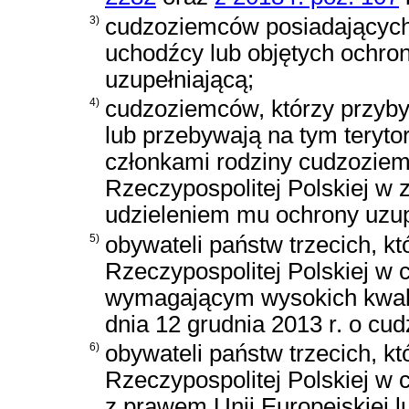
3)
cudzoziemców posiadających
uchodźcy lub objętych ochro
uzupełniającą;
4)
cudzoziemców, którzy przybyw
lub przebywają na tym terytor
członkami rodziny cudzoziem
Rzeczypospolitej Polskiej w
udzieleniem mu ochrony uzup
5)
obywateli państw trzecich, kt
Rzeczypospolitej Polskiej w 
wymagającym wysokich kwalif
dnia 12 grudnia 2013 r. o c
6)
obywateli państw trzecich, któ
Rzeczypospolitej Polskiej w 
z prawem Unii Europejskiej 