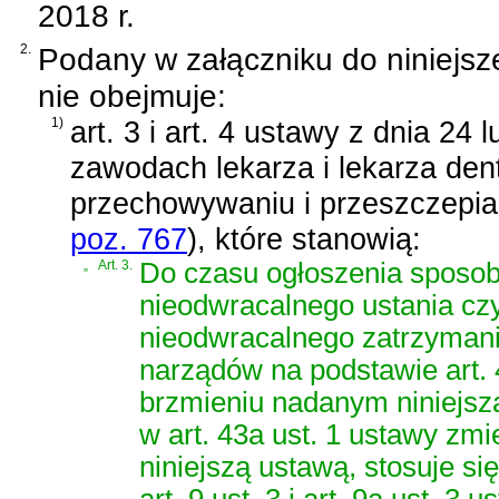
2018 r.
2.
Podany w załączniku do niniejsz
nie obejmuje:
1)
art. 3 i art. 4 ustawy z dnia 24
zawodach lekarza i lekarza den
przechowywaniu i przeszczepia
poz. 767
)
, które stanowią:
„
Art. 3.
Do czasu ogłoszenia sposobu
nieodwracalnego ustania cz
nieodwracalnego zatrzymani
narządów na podstawie art. 4
brzmieniu nadanym niniejsz
w art. 43a ust. 1 ustawy zm
niniejszą ustawą, stosuje si