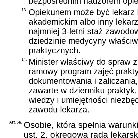
bezpośrednim nadzorem opi
13.
Opiekunem może być lekarz l
akademickim albo inny lekarz
najmniej 3-letni staż zawodo
dziedzinie medycyny właściw
praktycznych.
14.
Minister właściwy do spraw z
ramowy program zajęć prakt
dokumentowania i zaliczania
zawarte w dzienniku praktyk
wiedzy i umiejętności niez
zawodu lekarza.
Art. 5a.
Osobie, która spełnia warunki 
ust. 2, okręgowa rada lekar