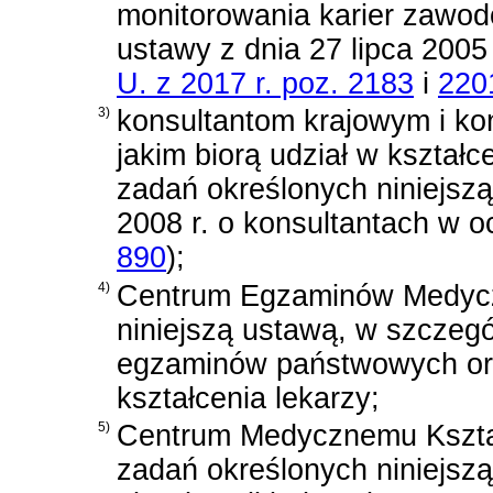
monitorowania karier zawo
ustawy z dnia 27 lipca 2005
U. z 2017 r. poz. 2183
i
220
3)
konsultantom krajowym i ko
jakim biorą udział w kształc
zadań określonych niniejsz
2008 r. o konsultantach w o
890
)
;
4)
Centrum Egzaminów Medyczn
niniejszą ustawą, w szczeg
egzaminów państwowych or
kształcenia lekarzy;
5)
Centrum Medycznemu Kszta
zadań określonych niniejszą