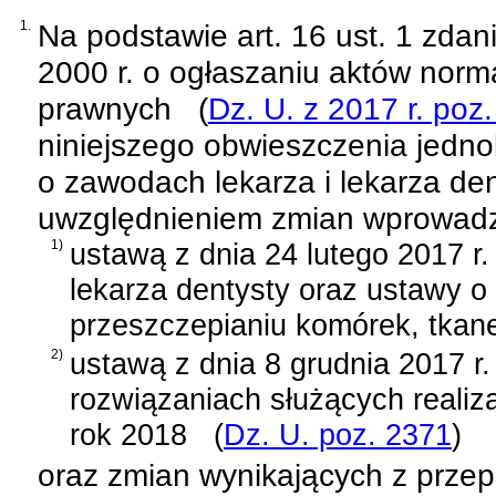
1.
Na podstawie
art. 16 ust. 1 zda
2000 r. o ogłaszaniu aktów norm
prawnych
(
Dz. U. z 2017 r. poz
niniejszego obwieszczenia jednol
o zawodach lekarza i lekarza den
uwzględnieniem zmian wprowad
1)
ustawą z dnia 24 lutego 2017 r
lekarza dentysty oraz ustawy o
przeszczepianiu komórek, tkan
2)
ustawą z dnia 8 grudnia 2017 r
rozwiązaniach służących realiz
rok 2018
(
Dz. U. poz. 2371
)
oraz zmian wynikających z prze