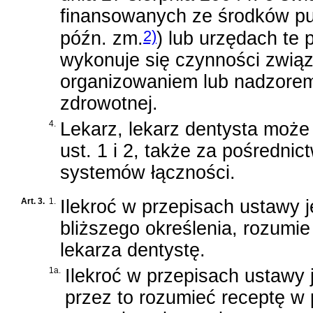
finansowanych ze środków pu
2)
późn. zm.
)
lub urzędach te 
wykonuje się czynności zwią
organizowaniem lub nadzorem
zdrowotnej.
4.
Lekarz, lekarz dentysta moż
ust. 1 i 2, także za pośredn
systemów łączności.
Art. 3.
1.
Ilekroć w przepisach ustawy 
bliższego określenia, rozumie
lekarza dentystę.
1a.
Ilekroć w przepisach ustawy 
przez to rozumieć receptę w 