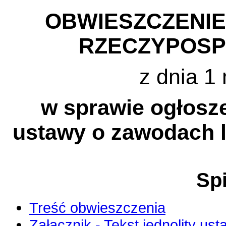
OBWIESZCZENI
RZECZYPOSP
z dnia 1
w sprawie ogłosze
ustawy o zawodach le
Spi
Treść obwieszczenia
Załącznik - Tekst jednolity us