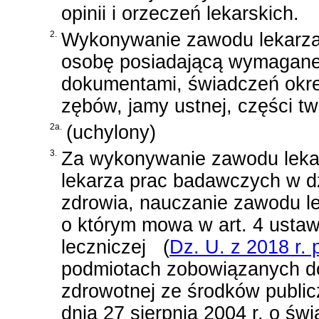
opinii i orzeczeń lekarskich.
2.
Wykonywanie zawodu lekarza 
osobę posiadającą wymagane 
dokumentami, świadczeń okreś
zębów, jamy ustnej, części tw
2a.
(uchylony)
3.
Za wykonywanie zawodu lekar
lekarza prac badawczych w d
zdrowia, nauczanie zawodu l
o którym mowa w
art. 4 ustaw
leczniczej
(
Dz. U. z 2018 r. 
podmiotach zobowiązanych do
zdrowotnej ze środków publi
dnia 27 sierpnia 2004 r. o św