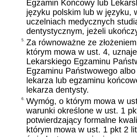
Egzamin Końcowy lub Lekars
języku polskim lub w języku,
uczelniach medycznych studia
dentystycznym, jeżeli ukończy
5.
Za równoważne ze złożeniem
którym mowa w ust. 4, uznaje
Lekarskiego Egzaminu Państ
Egzaminu Państwowego albo
lekarza lub egzaminu końco
lekarza dentysty.
6.
Wymóg, o którym mowa w ust. 
warunki określone w ust. 1 pk
potwierdzający formalne kwalif
którym mowa w ust. 1 pkt 2 li