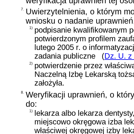
weryfikacja uprawnień tej oso
7.
Uwierzytelnienia, o którym m
wniosku o nadanie uprawnień,
1)
podpisanie kwalifikowanym 
potwierdzonym profilem za
lutego 2005 r. o informatyzac
zadania publiczne
(
Dz. U. z
2)
potwierdzenie przez właściw
Naczelną Izbę Lekarską tożs
założyła.
8.
Weryfikacji uprawnień, o któ
do:
1)
lekarza albo lekarza dentysty
miejscowo okręgowa izba lekar
właściwej okręgowej izby lek