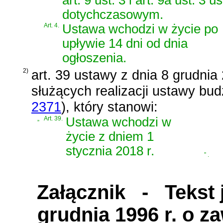
art. 9 ust. 3 i art. 9a ust. 3
dotychczasowym.
Art. 4.
Ustawa wchodzi w życie po
upływie 14 dni od dnia
ogłoszenia.
2)
art. 39 ustawy z dnia 8 grudnia
służących realizacji ustawy bu
2371
)
, który stanowi:
„
Art. 39.
Ustawa wchodzi w
życie z dniem 1
stycznia 2018 r.
”
.
Załącznik
- Tekst j
grudnia 1996 r. o z