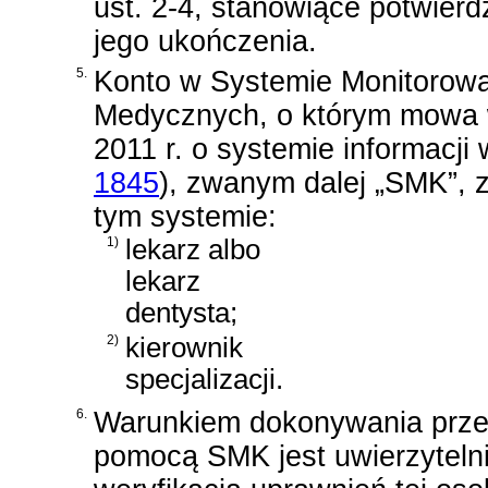
ust. 2-4, stanowiące potwierdz
jego ukończenia.
5.
Konto w Systemie Monitorowa
Medycznych, o którym mowa
2011 r. o systemie informacji
1845
)
, zwanym dalej „SMK”, 
tym systemie:
1)
lekarz albo
lekarz
dentysta;
2)
kierownik
specjalizacji.
6.
Warunkiem dokonywania przez
pomocą SMK jest uwierzytelnie