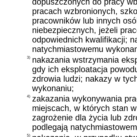
dopuszczonych do pracy wb
pracach wzbronionych, szko
pracowników lub innych osó
niebezpiecznych, jeżeli prac
odpowiednich kwalifikacji; 
natychmiastowemu wykonan
3)
nakazania wstrzymania ekspl
gdy ich eksploatacja powodu
zdrowia ludzi; nakazy w ty
wykonaniu;
4)
zakazania wykonywania prac
miejscach, w których stan 
zagrożenie dla życia lub zd
podlegają natychmiastowem
5)