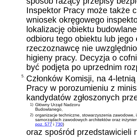
sposób rażący przepisy bezpi
Inspektor Pracy może także 
wniosek okręgowego inspekto
lokalizację obiektu budowlan
odbioru tego obiektu lub jego 
rzeczoznawcę nie uwzględnio
higieny pracy. Decyzja o cof
być podjęta po uprzednim roz
5.
Członków Komisji, na 4-letni
Pracy w porozumieniu z mini
kandydatów zgłoszonych prze
1)
Główny Urząd Nadzoru
Budowlanego,
2)
organizacje techniczne, stowarzyszenia zawodowe
samorządach zawodowych architektów oraz inżynie
poz. 577
i
730
)
oraz spośród przedstawicieli