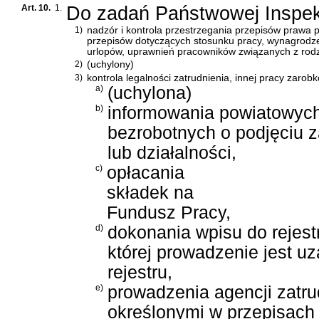
Art. 10.
1.
Do zadań Państwowej Inspekc
1)
nadzór i kontrola przestrzegania przepisów prawa p
przepisów dotyczących stosunku pracy, wynagrodzen
urlopów, uprawnień pracowników związanych z rodz
2)
(uchylony)
3)
kontrola legalności zatrudnienia, innej pracy zaro
a)
(uchylona)
b)
informowania powiatowych
bezrobotnych o podjęciu z
lub działalności,
c)
opłacania
składek na
Fundusz Pracy,
d)
dokonania wpisu do rejestr
której prowadzenie jest u
rejestru,
e)
prowadzenia agencji zatr
określonymi w przepisach o