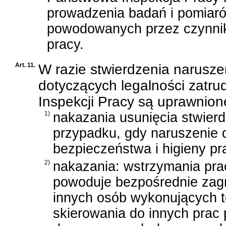
prowadzenia badań i pomiaró
powodowanych przez czynniki
pracy.
Art. 11.
W razie stwierdzenia narusze
dotyczących legalności zatr
Inspekcji Pracy są uprawnio
1)
nakazania usunięcia stwier
przypadku, gdy naruszenie 
bezpieczeństwa i higieny pr
2)
nakazania: wstrzymania prac
powoduje bezpośrednie zagr
innych osób wykonujących t
skierowania do innych prac