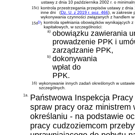
ustawy z dnia 10 października 2002 r. o minima
15c)
kontrola przestrzegania przepisów
ustawy z dnia 
inne dni
(
Dz. U. z 2019 r. poz. 466
)
, w zakresie
wykonywania czynności związanych z handlem w
5)
kontrola spełniania obowiązków wynikających z
15d
)
kapitałowych
, w szczególności:
a)
obowiązku zawierania 
prowadzenie PPK i umó
zarządzanie PPK,
b)
dokonywania
wpłat do
PPK.
16)
wykonywanie innych zadań określonych w ustawie 
szczególnych.
1a.
Państwowa Inspekcja Pracy 
spraw pracy oraz ministrem
określaniu - na podstawie 
pracy cudzoziemcom przeb
uprawniającego do pobytu na 