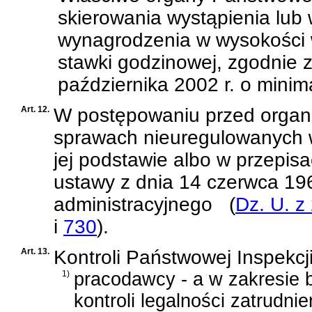
skierowania wystąpienia lub
wynagrodzenia w wysokości w
stawki godzinowej, zgodnie 
października 2002 r. o mini
Art. 12.
W postępowaniu przed organ
sprawach nieuregulowanych 
jej podstawie albo w przepis
ustawy z dnia 14 czerwca 19
administracyjnego
(
Dz. U. z
i
730
)
.
Art. 13.
Kontroli Państwowej Inspekcj
1)
pracodawcy - a w zakresie b
kontroli legalności zatrudn