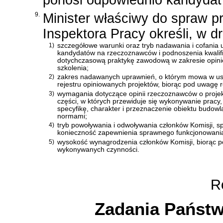
9.
Minister właściwy do spraw p
Inspektora Pracy określi, w d
1)
szczegółowe warunki oraz tryb nadawania i cofani
kandydatów na rzeczoznawców i podnoszenia kwalifi
dotychczasową praktykę zawodową w zakresie opini
szkolenia;
2)
zakres nadawanych uprawnień, o którym mowa w ust. 
rejestru opiniowanych projektów, biorąc pod uwagę r
3)
wymagania dotyczące opinii rzeczoznawców o proj
części, w których przewiduje się wykonywanie pracy
specyfikę, charakter i przeznaczenie obiektu budow
normami;
4)
tryb powoływania i odwoływania członków Komisji, s
konieczność zapewnienia sprawnego funkcjonowania
5)
wysokość wynagrodzenia członków Komisji, biorąc 
wykonywanych czynności.
Ro
Zadania Państw