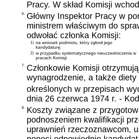
Pracy. W skład Komisji wchod
6.
Główny Inspektor Pracy w po
ministrem właściwym do spr
odwołać członka Komisji:
1)
na wniosek podmiotu, który zgłosił jego
kandydaturę;
2)
w przypadku systematycznego nieuczestniczenia w
pracach Komisji.
7.
Członkowie Komisji otrzymują
wynagrodzenie, a także diety
określonych w przepisach w
dnia 26 czerwca 1974 r. - Ko
8.
Koszty związane z przygoto
podnoszeniem kwalifikacji p
uprawnień rzeczoznawcom, us
ponosi odpowiednio kandydat