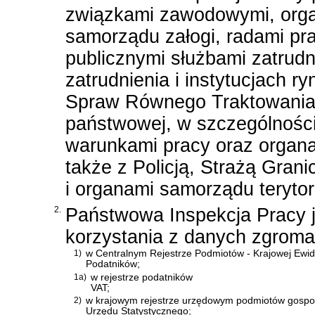
związkami zawodowymi, orga
samorządu załogi, radami pr
publicznymi służbami zatrudn
zatrudnienia i instytucjach 
Spraw Równego Traktowania o
państwowej, w szczególności 
warunkami pracy oraz organa
także z Policją, Strażą Gra
i organami samorządu terytor
2.
Państwowa Inspekcja Pracy j
korzystania z danych zgrom
1)
w Centralnym Rejestrze Podmiotów - Krajowej Ewid
Podatników;
1a)
w rejestrze podatników
VAT;
2)
w krajowym rejestrze urzędowym podmiotów gosp
Urzędu Statystycznego;