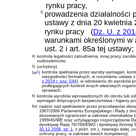
rynku pracy,
f)
prowadzenia działalności 
ustawy z dnia 20 kwietnia 2
rynku pracy
(
Dz. U. z 201
warunkami określonymi w art.
ust. 2 i art. 85a tej ustawy;
4)
kontrola legalności zatrudnienia, innej pracy zaro
cudzoziemców;
5)
(uchylony)
3)
kontrola spełniania przez wyroby wymagań, kontr
5a
)
niezgodności formalnych, w rozumieniu
ustawy z
z 2019 r. poz. 544
)
, w odniesieniu do wyrobów 
podlegających kontroli innych właściwych organ
sprawach;
6)
kontrola wyrobów wprowadzonych do obrotu lub odd
wymagań dotyczących bezpieczeństwa i higieny pra
6a)
nadzór nad spełnianiem przez pracodawców obo
1907/2006 Parlamentu Europejskiego i Rady z dnia 
stosowanych ograniczeń w zakresie chemikaliów (
1999/45/WE oraz uchylającego rozporządzenie Rad
dyrektywę Rady 76/769/EWG i dyrektywy Komisji
30.12.2006, str. 1
, z późn. zm.)
, zwanego dalej „r
ochrony pracy, w zakresie swoich kompetencji;