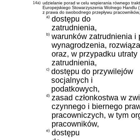
14a)
udzielanie porad w celu wspierania równego trak
Europejskiego Stowarzyszenia Wolnego Handlu (
z prawa do swobodnego przepływu pracowników, o
a)
dostępu do
zatrudnienia,
b)
warunków zatrudnienia i 
wynagrodzenia, rozwiąza
oraz, w przypadku utraty
zatrudnienia,
c)
dostępu do przywilejów
socjalnych i
podatkowych,
d)
zasad członkostwa w zw
czynnego i biernego pra
pracowniczych, w tym o
pracowników,
e)
dostępu