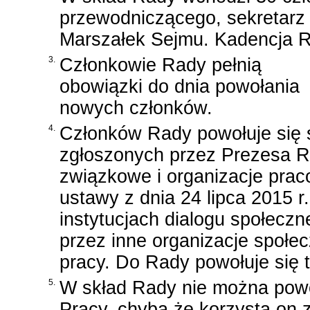
przewodniczącego, sekretarz i
Marszałek Sejmu. Kadencja Ra
3.
Członkowie Rady pełnią
obowiązki do dnia powołania
nowych członków.
4.
Członków Rady powołuje się 
zgłoszonych przez Prezesa Ra
związkowe i organizacje pra
ustawy z dnia 24 lipca 2015 r
instytucjach dialogu społecz
przez inne organizacje społe
pracy. Do Rady powołuje się t
5.
W skład Rady nie można powo
Pracy, chyba że korzysta on 