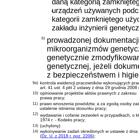
daną kategorią zamknięteg
-
urządzeń używanych podcz
kategorii zamkniętego uży
zakładu inżynierii genetyc
b)
prowadzonej dokumentacji
mikroorganizmów genetyc
genetycznie zmodyfikowan
genetycznej, jeżeli dokum
z bezpieczeństwem i higie
9a)
kontrola ewidencji pracowników wykonujących pra
art. 41 ust. 4 pkt 2 ustawy z dnia 19 grudnia 200
10)
opiniowanie projektów aktów prawnych z zakresu
prawa pracy;
11)
prawo wnoszenia powództw, a za zgodą osoby zai
ustalenie istnienia stosunku pracy;
12)
wydawanie i cofanie zezwoleń w przypadkach, o 
1974 r. - Kodeks pracy
;
13)
(uchylony)
14)
wykonywanie zadań określonych w
ustawie z dni
(
Dz. U. z 2018 r. poz. 2206
)
;