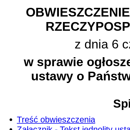
OBWIESZCZENI
RZECZYPOSP
z dnia 6 
w sprawie ogłosze
ustawy o Państw
Spi
Treść obwieszczenia
Załącznik - Tekst jednolity ust