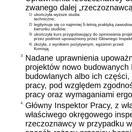
zwanego dalej „rzeczoznawcą
1)
ukończyła wyższe studia
techniczne;
2)
legitymuje się co najmniej 5-letnią praktyką zawod
kierunku studiów;
3)
ukończyła kurs przygotowujący do opiniowania proje
przez podmiot upoważniony przez Głównego Inspekt
4)
złożyła, z wynikiem pozytywnym, egzamin przed
Komisją.
3.
Nadane uprawnienia upoważn
projektów nowo budowanych 
budowlanych albo ich części,
pracy, pod względem zgodnośc
pracy oraz wymaganiami ergo
4.
Główny Inspektor Pracy, z wła
właściwego okręgowego inspe
rzeczoznawcy w przypadku wyd