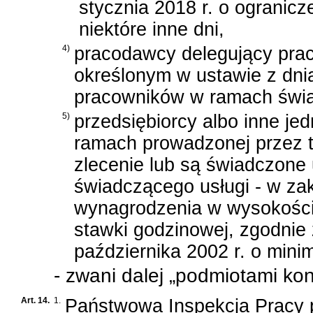
stycznia 2018 r. o ogranicz
niektóre inne dni
,
4)
pracodawcy delegujący prac
określonym w
ustawie z dni
pracowników w ramach świa
5)
przedsiębiorcy albo inne je
ramach prowadzonej przez t
zlecenie lub są świadczone 
świadczącego usługi - w za
wynagrodzenia w wysokości 
stawki godzinowej, zgodnie
października 2002 r. o min
- zwani dalej „podmiotami ko
Art. 14.
1.
Państwowa Inspekcja Pracy pr