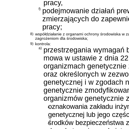
pracy,
f)
podejmowanie działań pre
zmierzających do zapewni
pracy;
8)
współdziałanie z organami ochrony środowiska w za
zagrożeniom dla środowiska;
9)
kontrola:
a)
przestrzegania wymagań be
mowa w
ustawie z dnia 22
organizmach genetycznie
oraz określonych w zezwol
genetycznej i w zgodach 
genetycznie zmodyfikowan
organizmów genetycznie z
-
oznakowania zakładu inżyni
genetycznej lub jego częśc
-
środków bezpieczeństwa 