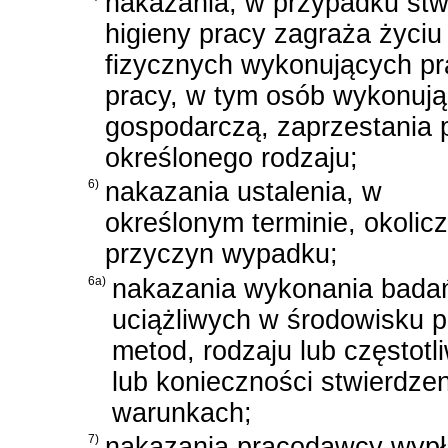
nakazania, w przypadku stw
higieny pracy zagraża życiu
fizycznych wykonujących pr
pracy, w tym osób wykonują
gospodarczą, zaprzestania p
określonego rodzaju;
6)
nakazania ustalenia, w
określonym terminie, okolicz
przyczyn wypadku;
6a)
nakazania wykonania badań
uciążliwych w środowisku p
metod, rodzaju lub częstot
lub konieczności stwierdz
warunkach;
7)
nakazania pracodawcy wypł