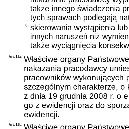
także innego świadczenia p
tych sprawach podlegają n
8)
skierowania wystąpienia lub
innych naruszeń niż wymieni
także wyciągnięcia konsekw
Art. 11a.
Właściwe organy Państwowej
nakazania pracodawcy umies
pracowników wykonujących p
szczególnym charakterze, o
z dnia 19 grudnia 2008 r. o
go z ewidencji oraz do spor
ewidencji.
Art. 11b.
Właściwe organy Państwowej