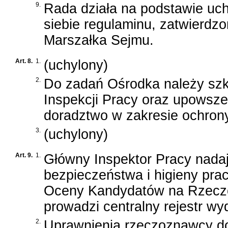
9.
Rada działa na podstawie uc
siebie regulaminu, zatwierdz
Marszałka Sejmu.
Art. 8.
1.
(uchylony)
2.
Do zadań Ośrodka należy szk
Inspekcji Pracy oraz upowszec
doradztwo w zakresie ochrony
3.
(uchylony)
Art. 9.
1.
Główny Inspektor Pracy nada
bezpieczeństwa i higieny prac
Oceny Kandydatów na Rzeczoz
prowadzi centralny rejestr w
2.
Uprawnienia rzeczoznawcy do