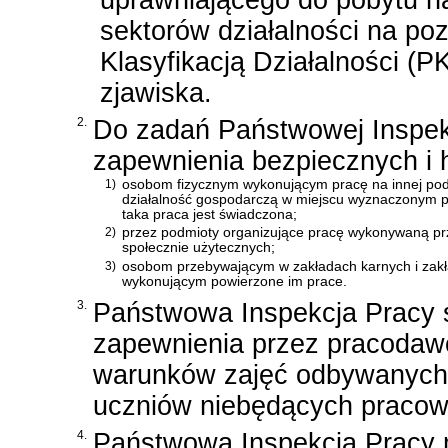
sektorów działalności na poz
Klasyfikacją Działalności (
zjawiska.
2.
Do zadań Państwowej Inspekc
zapewnienia bezpiecznych i 
1)
osobom fizycznym wykonującym pracę na innej pod
działalność gospodarczą w miejscu wyznaczonym p
taka praca jest świadczona;
2)
przez podmioty organizujące pracę wykonywaną prz
społecznie użytecznych;
3)
osobom przebywającym w zakładach karnych i zakł
wykonującym powierzone im prace.
3.
Państwowa Inspekcja Pracy s
zapewnienia przez pracodawc
warunków zajęć odbywanych n
uczniów niebędących pracow
4.
Państwowa Inspekcja Pracy 