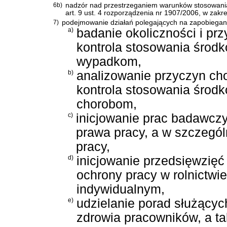
6b)
nadzór nad przestrzeganiem warunków stosowania
art. 9 ust. 4 rozporządzenia nr 1907/2006, w zakr
7)
podejmowanie działań polegających na zapobieganiu
a)
badanie okoliczności i pr
kontrola stosowania środ
wypadkom,
b)
analizowanie przyczyn c
kontrola stosowania środ
chorobom,
c)
inicjowanie prac badawczy
prawa pracy, a w szczegól
pracy,
d)
inicjowanie przedsięwzię
ochrony pracy w rolnictwie
indywidualnym,
e)
udzielanie porad służącyc
zdrowia pracowników, a ta