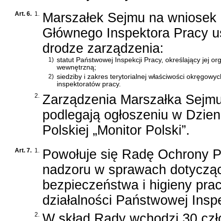
Art. 6.
1.
Marszałek Sejmu na wniosek
Głównego Inspektora Pracy us
drodze zarządzenia:
1)
statut Państwowej Inspekcji Pracy, określający jej or
wewnętrzną;
2)
siedziby i zakres terytorialnej właściwości okręgowyc
inspektoratów pracy.
2.
Zarządzenia Marszałka Sejmu
podlegają ogłoszeniu w Dzie
Polskiej „Monitor Polski”.
Art. 7.
1.
Powołuje się Radę Ochrony Pr
nadzoru w sprawach dotycząc
bezpieczeństwa i higieny prac
działalności Państwowej Inspe
2.
W skład Rady wchodzi 30 czł