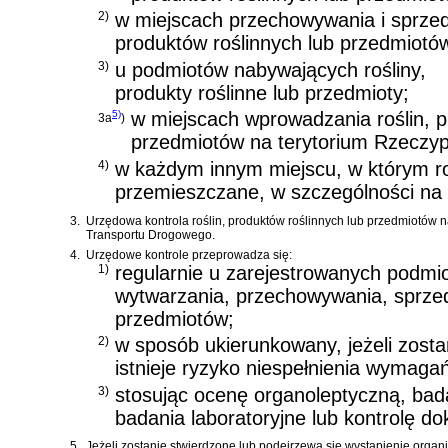
2)
w miejscach przechowywania i sprzed
produktów roślinnych lub przedmiotó
3)
u podmiotów nabywających rośliny,
produkty roślinne lub przedmioty;
5)
w miejscach wprowadzania roślin, p
3a
)
przedmiotów na terytorium Rzeczypos
4)
w każdym innym miejscu, w którym roś
przemieszczane, w szczególności na 
3.
Urzędowa kontrola roślin, produktów roślinnych lub przedmiotów n
Transportu Drogowego.
4.
Urzędowe kontrole przeprowadza się:
1)
regularnie u zarejestrowanych podm
wytwarzania, przechowywania, sprzeda
przedmiotów;
2)
w sposób ukierunkowany, jeżeli zosta
istnieje ryzyko niespełnienia wymaga
3)
stosując ocenę organoleptyczną, ba
badania laboratoryjne lub kontrolę d
5.
Jeżeli zostanie stwierdzone lub podejrzewa się wystąpienie orga