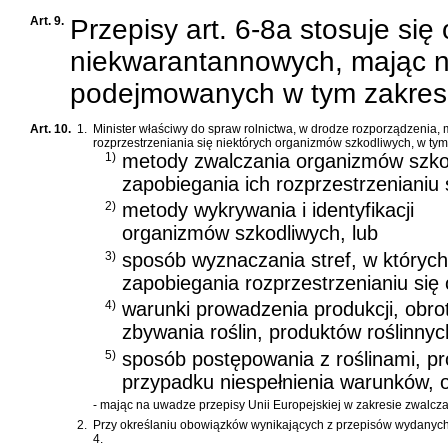
Art. 9.
Przepisy art. 6-8a stosuje s
niekwarantannowych, mając n
podejmowanych w tym zakresi
Art. 10.
1.
Minister właściwy do spraw rolnictwa, w drodze rozporządzenia
rozprzestrzeniania się niektórych organizmów szkodliwych, w tym
1)
metody zwalczania organizmów szkod
zapobiegania ich rozprzestrzenianiu 
2)
metody wykrywania i identyfikacji
organizmów szkodliwych, lub
3)
sposób wyznaczania stref, w których
zapobiegania rozprzestrzenianiu się
4)
warunki prowadzenia produkcji, obr
zbywania roślin, produktów roślinnyc
5)
sposób postępowania z roślinami, pr
przypadku niespełnienia warunków, 
- mając na uwadze przepisy Unii Europejskiej w zakresie zwalcz
2.
Przy określaniu obowiązków wynikających z przepisów wydanych na
4.