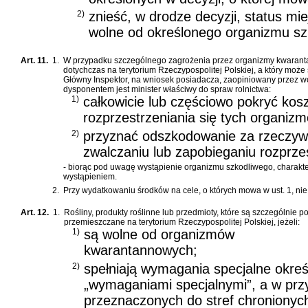
2)
znieść, w drodze decyzji, status mi
wolne od określonego organizmu sz
Art. 11.
1.
W przypadku szczególnego zagrożenia przez organizmy kwaranta
dotychczas na terytorium Rzeczypospolitej Polskiej, a który moż
Główny Inspektor, na wniosek posiadacza, zaopiniowany przez wo
dysponentem jest minister właściwy do spraw rolnictwa:
1)
całkowicie lub częściowo pokryć kosz
rozprzestrzeniania się tych organiz
2)
przyznać odszkodowanie za rzeczywi
zwalczaniu lub zapobieganiu rozprze
- biorąc pod uwagę wystąpienie organizmu szkodliwego, charakt
wystąpieniem.
2.
Przy wydatkowaniu środków na cele, o których mowa w ust. 1, nie
Art. 12.
1.
Rośliny, produkty roślinne lub przedmioty, które są szczególn
przemieszczane na terytorium Rzeczypospolitej Polskiej, jeżeli:
1)
są wolne od organizmów
kwarantannowych;
2)
spełniają wymagania specjalne określ
„wymaganiami specjalnymi”, a w przy
przeznaczonych do stref chronionych