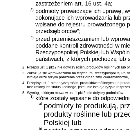
zastrzeżeniem art. 16 ust. 4a;
3)
podmioty prowadzące ich uprawę, w
dokonujące ich wprowadzania lub prz
wpisane do rejestru prowadzonego p
przedsiębiorców”;
4)
przed przemieszczaniem lub wprowad
poddane kontroli zdrowotności w miej
Rzeczypospolitej Polskiej lub Wspóln
państwach, z których pochodzą lub 
2.
Przepis ust. 1 pkt 2 nie dotyczy roślin, produktów roślinnych lub
3.
Zakazuje się wprowadzania na terytorium Rzeczypospolitej Polski
istnieje duże ryzyko porażenia przez organizmy kwarantannowe, z 
4.
Przepisy ust. 1 nie dotyczą roślin, produktów roślinnych lub pr
bez zmiany ich statusu celnego, jeżeli nie istnieje ryzyko rozpr
5.
Wymóg, o którym mowa w ust. 1 pkt 3, nie dotyczy podmiotów:
1)
które zostały wpisane do odpowiedni
a)
podmioty te produkują, prz
produkty roślinne lub prze
Polskiej lub
b)