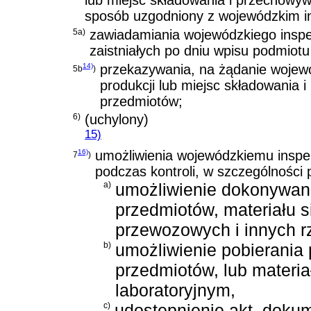
lub miejsc składowania i przechowyw
sposób uzgodniony z wojewódzkim i
5a)
zawiadamiania wojewódzkiego inspe
zaistniałych po dniu wpisu podmiotu
14)
przekazywania, na żądanie wojewó
5b
)
produkcji lub miejsc składowania i
przedmiotów;
6)
(uchylony)
15)
16)
umożliwienia wojewódzkiemu inspek
7
)
podczas kontroli, w szczególności 
a)
umożliwienie dokonywania
przedmiotów, materiału 
przewozowych i innych rz
b)
umożliwienie pobierania 
przedmiotów, lub materi
laboratoryjnym,
c)
udostępnienie akt, dokum