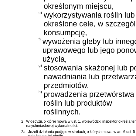
określonym miejscu,
e)
wykorzystywania roślin lub
określone cele, w szczegó
konsumpcję,
f)
wywożenia gleby lub inneg
uprawowego lub jego pon
użycia,
g)
stosowania skażonej lub p
nawadniania lub przetwarza
przedmiotów,
h)
prowadzenia przetwórstwa
roślin lub produktów
roślinnych.
2.
W decyzji, o której mowa w ust. 1, wojewódzki inspektor określa 
natychmiastowej wykonalności.
2a.
Jeżeli działania podjęte w strefach, o których mowa w art. 6 ust. 
nałożone w tej strefie.