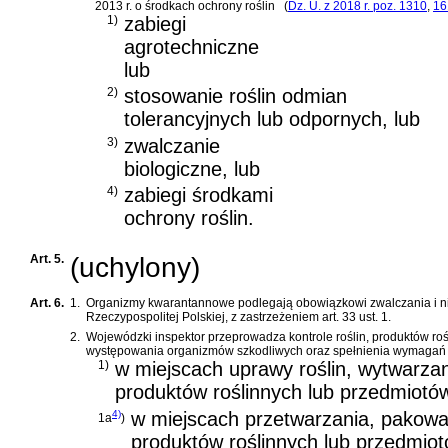
2013 r. o środkach ochrony roślin
(
Dz. U. z 2018 r. poz. 1310
,
16
1)
zabiegi
agrotechniczne
lub
2)
stosowanie roślin odmian
tolerancyjnych lub odpornych, lub
3)
zwalczanie
biologiczne, lub
4)
zabiegi środkami
ochrony roślin.
Art. 5.
(uchylony)
Art. 6.
1.
Organizmy kwarantannowe podlegają obowiązkowi zwalczania i 
Rzeczypospolitej Polskiej, z zastrzeżeniem art. 33 ust. 1.
2.
Wojewódzki inspektor przeprowadza kontrole roślin, produktów roś
występowania organizmów szkodliwych oraz spełnienia wymagań o
1)
w miejscach uprawy roślin, wytwarza
produktów roślinnych lub przedmiotó
4)
w miejscach przetwarzania, pakowani
1a
)
produktów roślinnych lub przedmiot