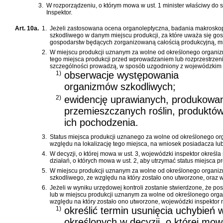
3.
W rozporządzeniu, o którym mowa w ust. 1 minister właściwy do s
Inspektor.
Art. 10a.
1.
Jeżeli zastosowana ocena organoleptyczna, badania makrosko
szkodliwego w danym miejscu produkcji, za które uważa się go
gospodarstw będących zorganizowaną całością produkcyjną, mi
2.
W miejscu produkcji uznanym za wolne od określonego organiz
tego miejsca produkcji przed wprowadzaniem lub rozprzestrzen
szczególności prowadzą, w sposób uzgodniony z wojewódzkim 
1)
obserwacje występowania
organizmów szkodliwych;
2)
ewidencję uprawianych, produkowa
przemieszczanych roślin, produktów
ich pochodzenia.
3.
Status miejsca produkcji uznanego za wolne od określonego or
względu na lokalizację tego miejsca, na wniosek posiadacza lu
4.
W decyzji, o której mowa w ust. 3, wojewódzki inspektor okreś
działań, o których mowa w ust. 2, aby utrzymać status miejsca
5.
W miejscu produkcji uznanym za wolne od określonego organi
szkodliwego, ze względu na który zostało ono utworzone, oraz w
6.
Jeżeli w wyniku urzędowej kontroli zostanie stwierdzone, że pos
lub w miejscu produkcji uznanym za wolne od określonego organ
względu na który zostało ono utworzone, wojewódzki inspektor ni
1)
określić termin usunięcia uchybień 
określonych w decyzji, o której mow