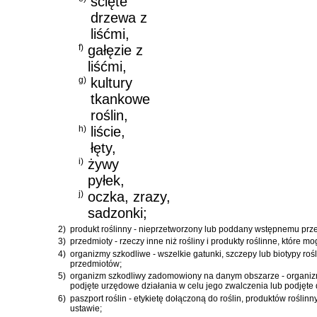
ścięte
drzewa z
liśćmi,
f)
gałęzie z
liśćmi,
g)
kultury
tkankowe
roślin,
h)
liście,
łęty,
i)
żywy
pyłek,
j)
oczka, zrazy,
sadzonki;
2)
produkt roślinny - nieprzetworzony lub poddany wstępnemu prze
3)
przedmioty - rzeczy inne niż rośliny i produkty roślinne, które 
4)
organizmy szkodliwe - wszelkie gatunki, szczepy lub biotypy roś
przedmiotów;
5)
organizm szkodliwy zadomowiony na danym obszarze - organizm 
podjęte urzędowe działania w celu jego zwalczenia lub podjęte d
6)
paszport roślin - etykietę dołączoną do roślin, produktów rośl
ustawie;