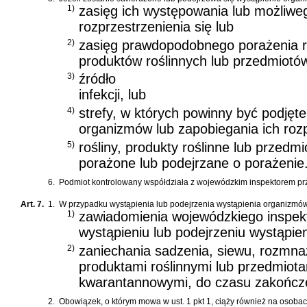
1)
zasięg ich występowania lub możliwe
rozprzestrzenienia się lub
2)
zasięg prawdopodobnego porażenia ro
produktów roślinnych lub przedmiotów
3)
źródło
infekcji, lub
4)
strefy, w których powinny być podjęte
organizmów lub zapobiegania ich rozpr
5)
rośliny, produkty roślinne lub przedmi
porażone lub podejrzane o porażenie
6.
Podmiot kontrolowany współdziała z wojewódzkim inspektorem przy
Art. 7.
1.
W przypadku wystąpienia lub podejrzenia wystąpienia organizmó
1)
zawiadomienia wojewódzkiego inspekto
wystąpieniu lub podejrzeniu wystąpi
2)
zaniechania sadzenia, siewu, rozmnaż
produktami roślinnymi lub przedmiot
kwarantannowymi, do czasu zakończen
2.
Obowiązek, o którym mowa w ust. 1 pkt 1, ciąży również na osoba