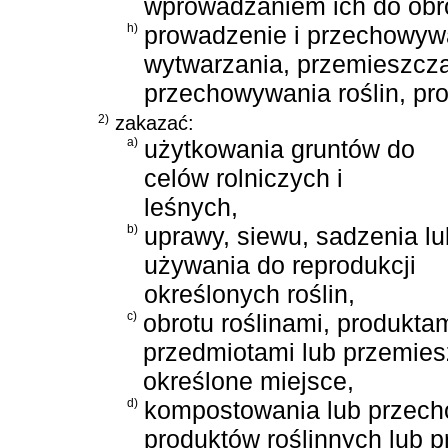
wprowadzaniem ich do obr
h)
prowadzenie i przechowywa
wytwarzania, przemieszczan
przechowywania roślin, pr
2)
zakazać:
a)
użytkowania gruntów do
celów rolniczych i
leśnych,
b)
uprawy, siewu, sadzenia lu
używania do reprodukcji
określonych roślin,
c)
obrotu roślinami, produktam
przedmiotami lub przemies
określone miejsce,
d)
kompostowania lub przecho
produktów roślinnych lub 