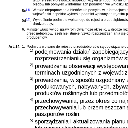
tego rejestru wojewódzki inspektor wzywa ten podmiot do ich
błędów lub pomyłek w informacjach podanych we wniosku spo
13)
W razie niepoprawienia błędów lub pomyłek w informacjach p
5c
.
wojewódzki inspektor wykreśla podmiot wpisany do rejestru pr
13)
Wykreślenie podmiotu wpisanego do rejestru przedsiębiorców z
5d
.
drodze decyzji.
6.
Minister właściwy do spraw rolnictwa może określić, w drodze roz
przedsiębiorców, jeżeli nie istnieje ryzyko rozprzestrzeniania si
producentów.
Art. 14.
1.
Podmioty wpisane do rejestru przedsiębiorców są obowiązane do
1)
podejmowania działań zapobiegając
rozprzestrzenianiu się organizmów s
2)
prowadzenia obserwacji występowan
terminach uzgodnionych z wojewódz
3)
prowadzenia, w sposób uzgodniony z
produkowanych, nabywanych, zbywan
produktów roślinnych lub przedmiotó
4)
przechowywania, przez okres co naj
przechowywania lub przemieszczania 
paszportów roślin;
5)
sporządzania i aktualizowania planu