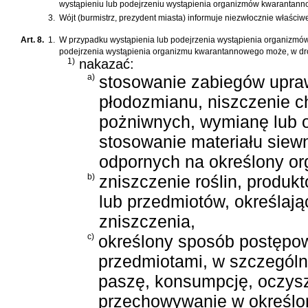
wystąpieniu lub podejrzeniu wystąpienia organizmów kwarantann
3.
Wójt (burmistrz, prezydent miasta) informuje niezwłocznie właści
Art. 8.
1.
W przypadku wystąpienia lub podejrzenia wystąpienia organizmó
podejrzenia wystąpienia organizmu kwarantannowego może, w drod
1)
nakazać:
a)
stosowanie zabiegów upra
płodozmianu, niszczenie c
pożniwnych, wymianę lub 
stosowanie materiału siew
odpornych na określony o
b)
zniszczenie roślin, produk
lub przedmiotów, określaj
zniszczenia,
c)
określony sposób postępowa
przedmiotami, w szczególn
paszę, konsumpcję, oczys
przechowywanie w określo