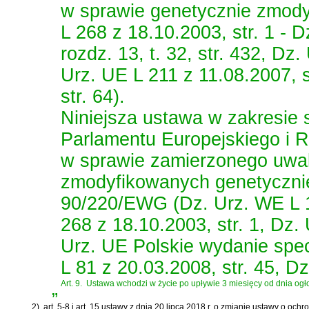
w sprawie genetycznie zmody
L 268 z 18.10.2003, str. 1 - 
rozdz. 13, t. 32, str. 432, Dz
Urz. UE L 211 z 11.08.2007, s
str. 64).
Niniejsza ustawa w zakresie 
Parlamentu Europejskiego i 
w sprawie zamierzonego uwal
zmodyfikowanych genetycznie
90/220/EWG (Dz. Urz. WE L 10
268 z 18.10.2003, str. 1, Dz. 
Urz. UE Polskie wydanie specja
L 81 z 20.03.2008, str. 45, Dz
„
Art. 9.
Ustawa wchodzi w życie po upływie 3 miesięcy od dnia ogł
2)
art. 5-8 i art. 15 ustawy z dnia 20 lipca 2018 r. o zmianie ustawy o ochr