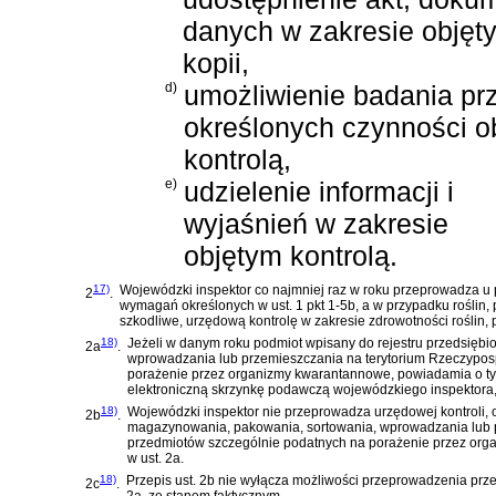
danych w zakresie objęty
kopii,
d)
umożliwienie badania pr
określonych czynności o
kontrolą,
e)
udzielenie informacji i
wyjaśnień w zakresie
objętym kontrolą.
17)
Wojewódzki inspektor co najmniej raz w roku przeprowadza u 
2
.
wymagań określonych w ust. 1 pkt 1-5b, a w przypadku roślin
szkodliwe, urzędową kontrolę w zakresie zdrowotności roślin,
18)
Jeżeli w danym roku podmiot wpisany do rejestru przedsięb
2a
.
wprowadzania lub przemieszczania na terytorium Rzeczypospo
porażenie przez organizmy kwarantannowe, powiadamia o tym
elektroniczną skrzynkę podawczą wojewódzkiego inspektora,
18)
Wojewódzki inspektor nie przeprowadza urzędowej kontroli, 
2b
.
magazynowania, pakowania, sortowania, wprowadzania lub prz
przedmiotów szczególnie podatnych na porażenie przez org
w ust. 2a.
18)
Przepis ust. 2b nie wyłącza możliwości przeprowadzenia prze
2c
.