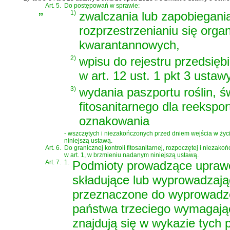
„
Art. 5.
Do postępowań w sprawie:
1)
zwalczania lub zapobiegani
rozprzestrzenianiu się org
kwarantannowych,
2)
wpisu do rejestru przedsię
w art. 12 ust. 1 pkt 3 ustaw
3)
wydania paszportu roślin, ś
fitosanitarnego dla reekspo
oznakowania
- wszczętych i niezakończonych przed dniem wejścia w życie
niniejszą ustawą.
Art. 6.
Do granicznej kontroli fitosanitarnej, rozpoczętej i niezak
w art. 1, w brzmieniu nadanym niniejszą ustawą.
Art. 7.
1.
Podmioty prowadzące uprawę 
składujące lub wyprowadzając
przeznaczone do wyprowadzen
państwa trzeciego wymagając
znajdują się w wykazie tyc