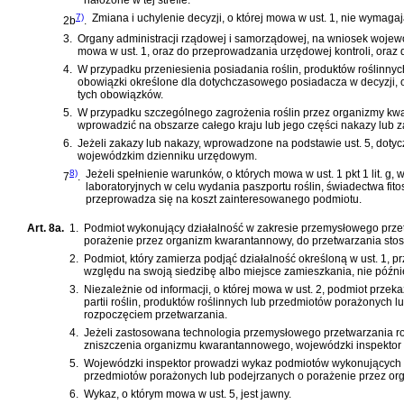
7)
Zmiana i uchylenie decyzji, o której mowa w ust. 1, nie wymagaj
2b
.
3.
Organy administracji rządowej i samorządowej, na wniosek wojewó
mowa w ust. 1, oraz do przeprowadzania urzędowej kontroli, oraz dz
4.
W przypadku przeniesienia posiadania roślin, produktów roślinny
obowiązki określone dla dotychczasowego posiadacza w decyzji, o 
tych obowiązków.
5.
W przypadku szczególnego zagrożenia roślin przez organizmy kwa
wprowadzić na obszarze całego kraju lub jego części nakazy lub zak
6.
Jeżeli zakazy lub nakazy, wprowadzone na podstawie ust. 5, dotyczą s
wojewódzkim dzienniku urzędowym.
8)
Jeżeli spełnienie warunków, o których mowa w ust. 1 pkt 1 lit
7
.
laboratoryjnych w celu wydania paszportu roślin, świadectwa fit
przeprowadza się na koszt zainteresowanego podmiotu.
Art. 8a.
1.
Podmiot wykonujący działalność w zakresie przemysłowego przet
porażenie przez organizm kwarantannowy, do przetwarzania stos
2.
Podmiot, który zamierza podjąć działalność określoną w ust. 1,
względu na swoją siedzibę albo miejsce zamieszkania, nie później
3.
Niezależnie od informacji, o której mowa w ust. 2, podmiot prz
partii roślin, produktów roślinnych lub przedmiotów porażonych 
rozpoczęciem przetwarzania.
4.
Jeżeli zastosowana technologia przemysłowego przetwarzania roś
zniszczenia organizmu kwarantannowego, wojewódzki inspektor sto
5.
Wojewódzki inspektor prowadzi wykaz podmiotów wykonujących dz
przedmiotów porażonych lub podejrzanych o porażenie przez o
6.
Wykaz, o którym mowa w ust. 5, jest jawny.