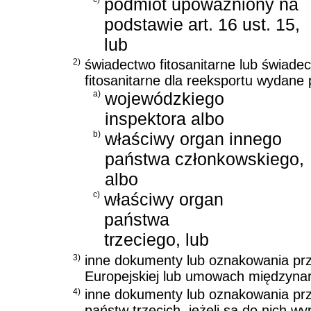
podmiot upoważniony na
podstawie art. 16 ust. 15,
lub
2)
świadectwo fitosanitarne lub świade
fitosanitarne dla reeksportu wydane 
a)
wojewódzkiego
inspektora albo
b)
właściwy organ innego
państwa członkowskiego,
albo
c)
właściwy organ
państwa
trzeciego, lub
3)
inne dokumenty lub oznakowania prz
Europejskiej lub umowach międzyna
4)
inne dokumenty lub oznakowania pr
państw trzecich, jeżeli są do nich 