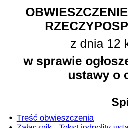
OBWIESZCZENI
RZECZYPOSP
z dnia 12 
w sprawie ogłosze
ustawy o o
Spi
Treść obwieszczenia
Załącznik - Tekst jednolity us