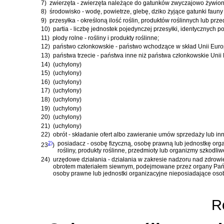
7)
zwierzęta - zwierzęta należące do gatunków zwyczajowo żywion
8)
środowisko - wodę, powietrze, glebę, dziko żyjące gatunki fauny
9)
przesyłka - określoną ilość roślin, produktów roślinnych lub 
10)
partia - liczbę jednostek pojedynczej przesyłki, identycznych 
11)
płody rolne - rośliny i produkty roślinne;
12)
państwo członkowskie - państwo wchodzące w skład Unii Europ
13)
państwa trzecie - państwa inne niż państwa członkowskie Unii 
14)
(uchylony)
15)
(uchylony)
16)
(uchylony)
17)
(uchylony)
18)
(uchylony)
19)
(uchylony)
20)
(uchylony)
21)
(uchylony)
22)
obrót - składanie ofert albo zawieranie umów sprzedaży lub i
2)
posiadacz - osobę fizyczną, osobę prawną lub jednostkę orga
23
)
rośliny, produkty roślinne, przedmioty lub organizmy szkodliw
24)
urzędowe działania - działania w zakresie nadzoru nad zdrowi
obrotem materiałem siewnym, podejmowane przez organy Państ
osoby prawne lub jednostki organizacyjne nieposiadające oso
Ro