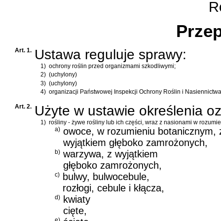
Ro
Przep
Art. 1.
Ustawa reguluje sprawy:
1)
ochrony roślin przed organizmami szkodliwymi;
2)
(uchylony)
3)
(uchylony)
4)
organizacji Państwowej Inspekcji Ochrony Roślin i Nasiennictwa
Art. 2.
Użyte w ustawie określenia o
1)
rośliny - żywe rośliny lub ich części, wraz z nasionami w rozu
a)
owoce, w rozumieniu botanicznym, 
wyjątkiem głęboko zamrożonych,
b)
warzywa, z wyjątkiem
głęboko zamrożonych,
c)
bulwy, bulwocebule,
rozłogi, cebule i kłącza,
d)
kwiaty
cięte,
e)