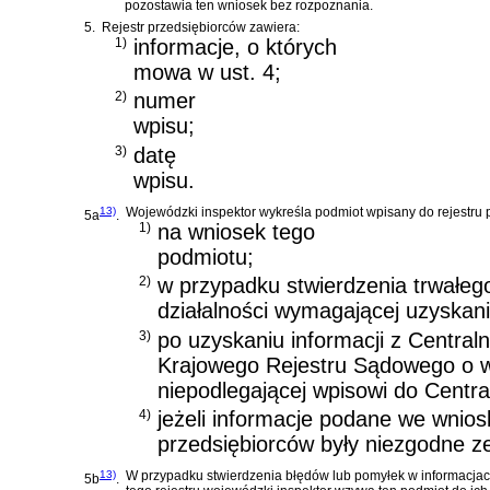
pozostawia ten wniosek bez rozpoznania.
5.
Rejestr przedsiębiorców zawiera:
1)
informacje, o których
mowa w ust. 4;
2)
numer
wpisu;
3)
datę
wpisu.
13)
Wojewódzki inspektor wykreśla podmiot wpisany do rejestru p
5a
.
1)
na wniosek tego
podmiotu;
2)
w przypadku stwierdzenia trwałeg
działalności wymagającej uzyskani
3)
po uzyskaniu informacji z Centraln
Krajowego Rejestru Sądowego o wy
niepodlegającej wpisowi do Central
4)
jeżeli informacje podane we wnios
przedsiębiorców były niezgodne z
13)
W przypadku stwierdzenia błędów lub pomyłek w informacjac
5b
.