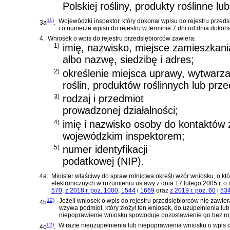
Polskiej rośliny, produkty roślinne l
11)
Wojewódzki inspektor, który dokonał wpisu do rejestru przeds
3a
.
i o numerze wpisu do rejestru w terminie 7 dni od dnia dokon
4.
Wniosek o wpis do rejestru przedsiębiorców zawiera:
1)
imię, nazwisko, miejsce zamieszkani
albo nazwę, siedzibę i adres;
2)
określenie miejsca uprawy, wytwarz
roślin, produktów roślinnych lub prz
3)
rodzaj i przedmiot
prowadzonej działalności;
4)
imię i nazwisko osoby do kontaktów 
wojewódzkim inspektorem;
5)
numer identyfikacji
podatkowej (NIP).
4a.
Minister właściwy do spraw rolnictwa określi wzór wniosku, o 
elektronicznych w rozumieniu
ustawy z dnia 17 lutego 2005 r. o
570
,
z 2018 r. poz. 1000
,
1544
i
1669
oraz
z 2019 r. poz. 60
i
53
12)
Jeżeli wniosek o wpis do rejestru przedsiębiorców nie zawier
4b
.
wzywa podmiot, który złożył ten wniosek, do uzupełnienia lu
niepoprawienie wniosku spowoduje pozostawienie go bez ro
12)
W razie nieuzupełnienia lub niepoprawienia wniosku o wpis d
4c
.