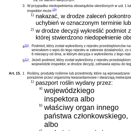
2a, ze stanem faktycznym.
3.
W przypadku niedopełnienia obowiązków określonych w ust. 1 lub
19)
inspektor może:
1)
nakazać, w drodze zaleceń pokontro
uchybień w oznaczonym terminie lub
2)
w drodze decyzji wykreślić podmiot z
której stwierdzono niedopełnienie o
20)
Podmiot, który został wykreślony z rejestru przedsiębiorców na 
4
.
wnioskiem o wpis do tego rejestru w zakresie działalności, co
6 miesięcy od dnia, w którym decyzja o wykreśleniu z tego rejes
21)
Jeżeli podmiot, który został wykreślony z rejestru przedsiębio
5
.
wojewódzki inspektor, w drodze decyzji, odmawia wpisu do tego
Art. 15.
1.
Rośliny, produkty roślinne lub przedmioty, które są wprowadzane
porażenie przez organizmy kwarantannowe i stwarzają niebezpie
1)
paszport roślin wydany przez:
a)
wojewódzkiego
inspektora albo
b)
właściwy organ innego
państwa członkowskiego,
albo
c)