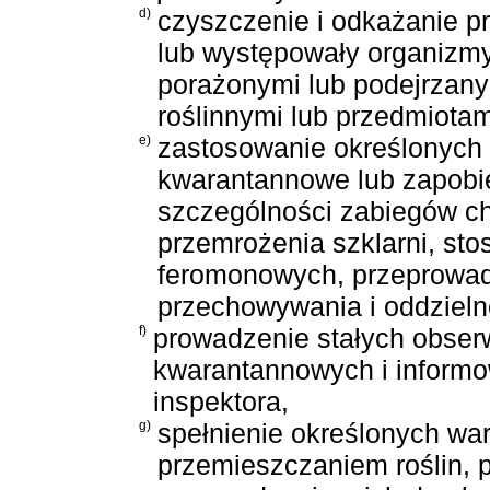
d)
czyszczenie i odkażanie p
lub występowały organizmy
porażonymi lub podejrzany
roślinnymi lub przedmiotam
e)
zastosowanie określonych
kwarantannowe lub zapobie
szczególności zabiegów ch
przemrożenia szklarni, sto
feromonowych, przeprowadz
przechowywania i oddzieln
f)
prowadzenie stałych obser
kwarantannowych i informo
inspektora,
g)
spełnienie określonych wa
przemieszczaniem roślin, p