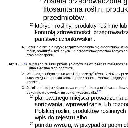
została przeprowadzona g
fitosanitarna roślin, produ
przedmiotów;
2)
których rośliny, produkty roślinne l
kontrolą zdrowotności, przeprowadza
państwie członkowskim.
6.
Jeżeli nie istnieje ryzyko rozprzestrzenienia się organizmów szk
roślin, produktów roślinnych lub przedmiotów przeznaczonych d
czasie transportu.
Art. 13.
9)
Wpisu do rejestru przedsiębiorców, na wniosek zainteresowan
1
.
albo siedzibę tego podmiotu.
2.
Wniosek, o którym mowa w ust. 1, może być również złożony prze
właściwego dla punktu wwozu, przez podmiot wprowadzający na ter
trzecich.
3.
Jeżeli podmiot, o którym mowa w ust. 1, nie ma miejsca zamieszka
10)
dokonuje wojewódzki inspektor właściwy dla:
1)
planowanego miejsca prowadzenia u
sortowania, wprowadzania lub rozpoc
Polskiej roślin, produktów roślinnyc
wpis do rejestru albo
2)
punktu wwozu, w przypadku podmiot