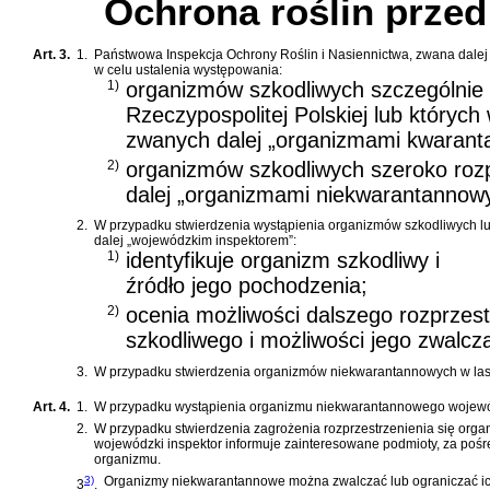
Ochrona roślin prze
Art. 3.
1.
Państwowa Inspekcja Ochrony Roślin i Nasiennictwa, zwana dalej „
w celu ustalenia występowania:
1)
organizmów szkodliwych szczególnie 
Rzeczypospolitej Polskiej lub któryc
zwanych dalej „organizmami kwarant
2)
organizmów szkodliwych szeroko ro
dalej „organizmami niekwarantannow
2.
W przypadku stwierdzenia wystąpienia organizmów szkodliwych lub
dalej „wojewódzkim inspektorem”:
1)
identyfikuje organizm szkodliwy i
źródło jego pochodzenia;
2)
ocenia możliwości dalszego rozprzest
szkodliwego i możliwości jego zwalcza
3.
W przypadku stwierdzenia organizmów niekwarantannowych w lasac
Art. 4.
1.
W przypadku wystąpienia organizmu niekwarantannowego wojewódzk
2.
W przypadku stwierdzenia zagrożenia rozprzestrzenienia się org
wojewódzki inspektor informuje zainteresowane podmioty, za poś
organizmu.
3)
Organizmy niekwarantannowe można zwalczać lub ograniczać ic
3
.