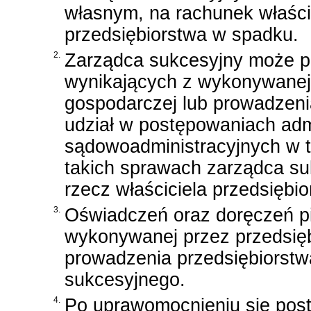
własnym, na rachunek właści
przedsiębiorstwa w spadku.
2.
Zarządca sukcesyjny może 
wynikających z wykonywanej 
gospodarczej lub prowadzeni
udział w postępowaniach adm
sądowoadministracyjnych w 
takich sprawach zarządca su
rzecz właściciela przedsiębi
3.
Oświadczeń oraz doręczeń p
wykonywanej przez przedsiębi
prowadzenia przedsiębiorst
sukcesyjnego.
4.
Po uprawomocnieniu się post