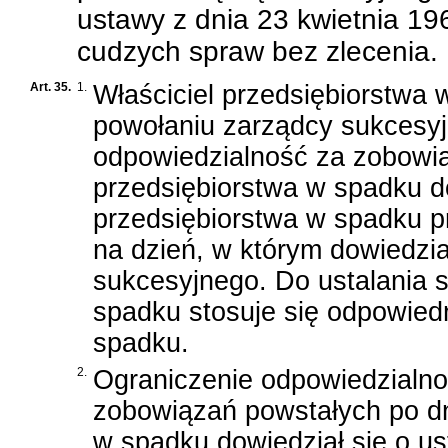
ustawy z dnia 23 kwietnia 196
cudzych spraw bez zlecenia.
Art. 35.
1.
Właściciel przedsiębiorstwa 
powołaniu zarządcy sukcesyj
odpowiedzialność za zobowi
przedsiębiorstwa w spadku d
przedsiębiorstwa w spadku pr
na dzień, w którym dowiedzia
sukcesyjnego. Do ustalania 
spadku stosuje się odpowiedn
spadku.
2.
Ograniczenie odpowiedzialnoś
zobowiązań powstałych po dni
w spadku dowiedział się o u