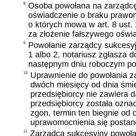
8.
Osoba powołana na zarządcę
oświadczenie o braku prawo
o których mowa w art. 8 ust.
za złożenie fałszywego oświ
9.
Powołanie zarządcy sukcesy
1 albo 2, notariusz zgłasza 
następnym dniu roboczym po
10.
Uprawnienie do powołania 
dwóch miesięcy od dnia śmier
przedsiębiorcy nie zawiera d
przedsiębiorcy została ozn
zgon, termin ten biegnie od 
uprawomocnienia się postan
11.
Zarządca sukcesyjny powoł