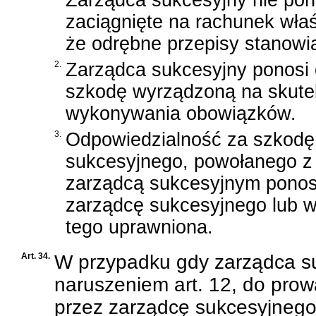
zaciągnięte na rachunek właś
że odrębne przepisy stanowią
2.
Zarządca sukcesyjny ponosi
szkodę wyrządzoną na skute
wykonywania obowiązków.
3.
Odpowiedzialność za szkodę
sukcesyjnego, powołanego z n
zarządcą sukcesyjnym ponosi
zarządcę sukcesyjnego lub wy
tego uprawniona.
Art. 34.
W przypadku gdy zarządca su
naruszeniem art. 12, do pro
przez zarządcę sukcesyjnego 