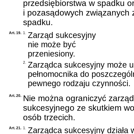
przedsiębiorstwa w spadku 
i pozasądowych związanych 
spadku.
Art. 19.
1.
Zarząd sukcesyjny
nie może być
przeniesiony.
2.
Zarządca sukcesyjny może u
pełnomocnika do poszczególn
pewnego rodzaju czynności.
Art. 20.
Nie można ograniczyć zarzą
sukcesyjnego ze skutkiem w
osób trzecich.
Art. 21.
1.
Zarządca sukcesyjny działa 