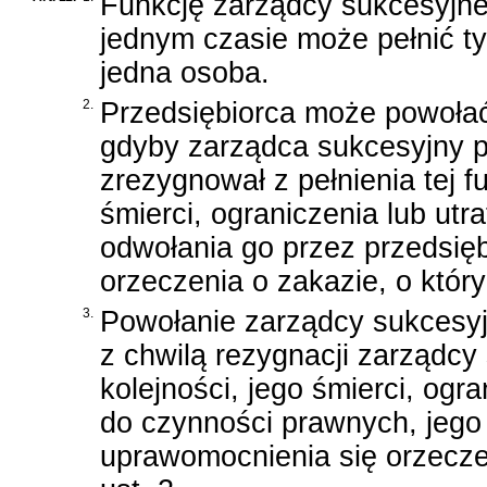
Funkcję zarządcy sukcesyjn
jednym czasie może pełnić ty
jedna osoba.
2.
Przedsiębiorca może powoła
gdyby zarządca sukcesyjny p
zrezygnował z pełnienia tej f
śmierci, ograniczenia lub ut
odwołania go przez przedsię
orzeczenia o zakazie, o któr
3.
Powołanie zarządcy sukcesyj
z chwilą rezygnacji zarządc
kolejności, jego śmierci, ogr
do czynności prawnych, jego 
uprawomocnienia się orzecze