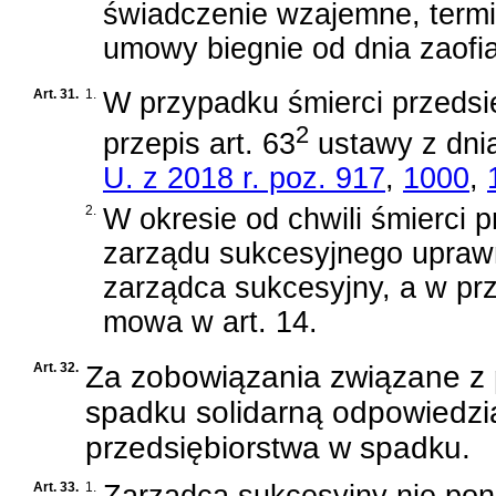
świadczenie wzajemne, termin
umowy biegnie od dnia zaofi
Art. 31.
1.
W przypadku śmierci przedsi
2
przepis
art. 63
ustawy z dnia
U. z 2018 r. poz. 917
,
1000
,
2.
W okresie od chwili śmierci 
zarządu sukcesyjnego upraw
zarządca sukcesyjny, a w prz
mowa w art. 14.
Art. 32.
Za zobowiązania związane z
spadku solidarną odpowiedzi
przedsiębiorstwa w spadku.
Art. 33.
1.
Zarządca sukcesyjny nie pon