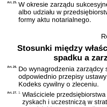
Art. 25.
W okresie zarządu sukcesyjn
albo udziału w przedsiębior
formy aktu notarialnego.
Ro
Stosunki między właśc
spadku a zar
Art. 26.
Do wynagrodzenia zarządcy s
odpowiednio przepisy
ustawy 
Kodeks cywilny
o zleceniu.
Art. 27.
1.
Właściciele przedsiębiorstw
zyskach i uczestniczą w str