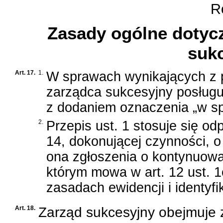
Ro
Zasady ogólne dotyc
suk
Art. 17.
1.
W sprawach wynikających z 
zarządca sukcesyjny posługu
z dodaniem oznaczenia „w s
2.
Przepis ust. 1 stosuje się od
14, dokonującej czynności, o
ona zgłoszenia o kontynuowa
którym mowa w
art. 12 ust. 
zasadach ewidencji i identyfi
Art. 18.
Zarząd sukcesyjny obejmuje