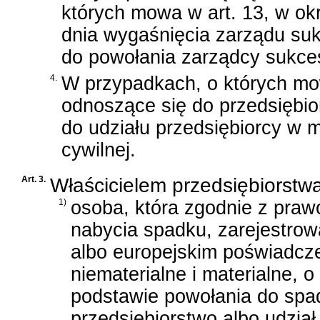
których mowa w art. 13, w okr
dnia wygaśnięcia zarządu su
do powołania zarządcy sukce
4.
W przypadkach, o których mo
odnoszące się do przedsiębio
do udziału przedsiębiorcy w 
cywilnej.
Art. 3.
Właścicielem przedsiębiorstw
1)
osoba, która zgodnie z pra
nabycia spadku, zarejestro
albo europejskim poświadcz
niematerialne i materialne, o
podstawie powołania do spad
przedsiębiorstwo albo udział