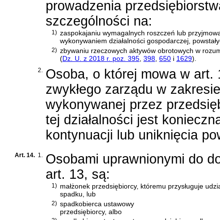
prowadzenia przedsiębiorstw
szczególności na:
1)
zaspokajaniu wymagalnych roszczeń lub przyjmowan
wykonywaniem działalności gospodarczej, powstałyc
2)
zbywaniu rzeczowych aktywów obrotowych w rozu
(
Dz. U. z 2018 r. poz. 395
,
398
,
650
i
1629
)
.
2.
Osoba, o której mowa w art.
zwykłego zarządu w zakresie
wykonywanej przez przedsiębi
tej działalności jest koniecz
kontynuacji lub uniknięcia p
Art. 14.
1.
Osobami uprawnionymi do do
art. 13, są:
1)
małżonek przedsiębiorcy, któremu przysługuje udzia
spadku, lub
2)
spadkobierca ustawowy
przedsiębiorcy, albo