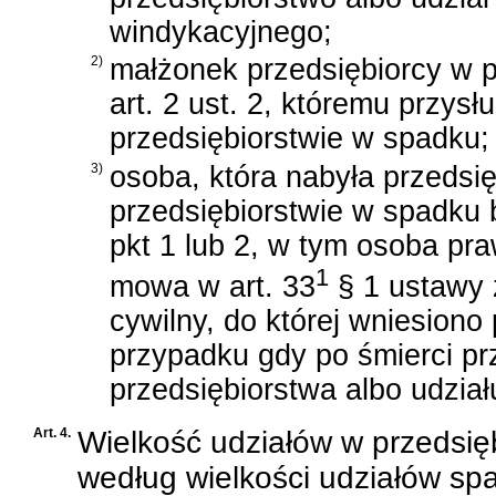
windykacyjnego;
2)
małżonek przedsiębiorcy w 
art. 2 ust. 2, któremu przysł
przedsiębiorstwie w spadku;
3)
osoba, która nabyła przedsi
przedsiębiorstwie w spadku 
pkt 1 lub 2, w tym osoba pra
1
mowa w
art. 33
§ 1 ustawy z
cywilny
, do której wniesiono
przypadku gdy po śmierci prz
przedsiębiorstwa albo udział
Art. 4.
Wielkość udziałów w przedsięb
według wielkości udziałów sp