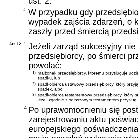
ust. 2.
4.
W przypadku gdy przedsiębio
wypadek zajścia zdarzeń, o k
zaszły przed śmiercią przedsię
Art. 12.
1.
Jeżeli zarząd sukcesyjny nie
przedsiębiorcy, po śmierci 
powołać:
1)
małżonek przedsiębiorcy, któremu przysługuje udzia
spadku, lub
2)
spadkobierca ustawowy przedsiębiorcy, który przyją
spadek, albo
3)
spadkobierca testamentowy przedsiębiorcy, który prz
jeżeli zgodnie z ogłoszonym testamentem przysługu
2.
Po uprawomocnieniu się post
zarejestrowaniu aktu poświa
europejskiego poświadczeni