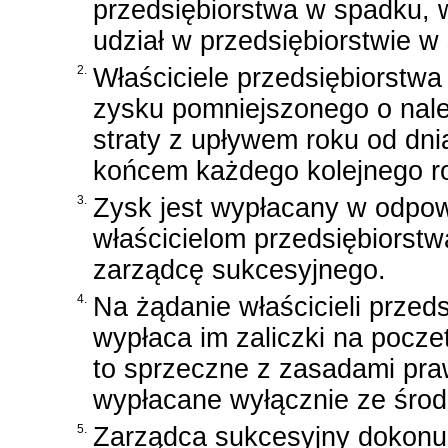
przedsiębiorstwa w spadku, w
udział w przedsiębiorstwie w
2.
Właściciele przedsiębiorstw
zysku pomniejszonego o nale
straty z upływem roku od dni
końcem każdego kolejnego ro
3.
Zysk jest wypłacany w odpow
właścicielom przedsiębiorst
zarządcę sukcesyjnego.
4.
Na żądanie właścicieli prze
wypłaca im zaliczki na pocz
to sprzeczne z zasadami pra
wypłacane wyłącznie ze środ
5.
Zarządca sukcesyjny dokonuj