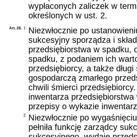
wypłaconych zaliczek w term
określonych w ust. 2.
Art. 28.
1.
Niezwłocznie po ustanowien
sukcesyjny sporządza i skła
przedsiębiorstwa w spadku, o
spadku, z podaniem ich warto
przedsiębiorcy, a także dług
gospodarczą zmarłego przeds
chwili śmierci przedsiębiorc
inwentarza przedsiębiorstwa
przepisy o wykazie inwentar
2.
Niezwłocznie po wygaśnięciu
pełniła funkcję zarządcy suk
sukcesyjnego, wydaje przeds