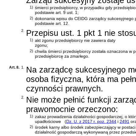
Zarząd sukcesyjny zostaje us
1)
śmierci przedsiębiorcy, w przypadku gdy przedsięb
podstawie art. 9 ust. 1;
2)
dokonania wpisu do CEIDG zarządcy sukcesyjnego
podstawie art. 12.
2.
Przepisu ust. 1 pkt 1 nie stosuj
1)
akt zgonu przedsiębiorcy nie zawiera daty
zgonu;
2)
chwila śmierci przedsiębiorcy została oznaczona w
przedsiębiorcę za zmarłego.
Art. 8.
1.
Na zarządcę sukcesyjnego m
osoba fizyczna, która ma peł
czynności prawnych.
2.
Nie może pełnić funkcji zarz
prawomocnie orzeczono:
1)
zakaz prowadzenia działalności gospodarczej, o k
upadłościowe
(
Dz. U. z 2017 r. poz. 2344
i
2491
or
2)
środek karny albo środek zabezpieczający w postaci
działalność gospodarczą wykonywaną przez przedsię