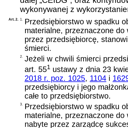
dalej „CEIDG”, oraz kontynuo
wykonywanej z wykorzystanie
Art. 2.
1.
Przedsiębiorstwo w spadku obe
materialne, przeznaczone do 
przez przedsiębiorcę, stanowi
śmierci.
2.
Jeżeli w chwili śmierci przed
1
art. 55
ustawy z dnia 23 kwie
2018 r. poz. 1025
,
1104
i
162
przedsiębiorcy i jego małżon
całe to przedsiębiorstwo.
3.
Przedsiębiorstwo w spadku obe
materialne, przeznaczone do 
nabyte przez zarządcę sukces