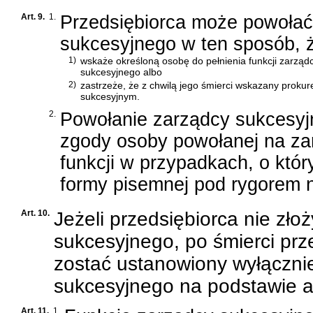
Art. 9.
1.
Przedsiębiorca może powołać
sukcesyjnego w ten sposób, 
1)
wskaże określoną osobę do pełnienia funkcji zarząd
sukcesyjnego albo
2)
zastrzeże, że z chwilą jego śmierci wskazany prokur
sukcesyjnym.
2.
Powołanie zarządcy sukcesyj
zgody osoby powołanej na zar
funkcji w przypadkach, o kt
formy pisemnej pod rygorem 
Art. 10.
Jeżeli przedsiębiorca nie zł
sukcesyjnego, po śmierci pr
zostać ustanowiony wyłączni
sukcesyjnego na podstawie ar
Art. 11.
1.