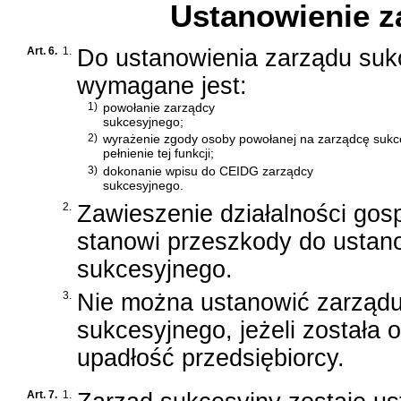
Ustanowienie z
Art. 6.
1.
Do ustanowienia zarządu suk
wymagane jest:
1)
powołanie zarządcy
sukcesyjnego;
2)
wyrażenie zgody osoby powołanej na zarządcę sukc
pełnienie tej funkcji;
3)
dokonanie wpisu do CEIDG zarządcy
sukcesyjnego.
2.
Zawieszenie działalności gos
stanowi przeszkody do ustan
sukcesyjnego.
3.
Nie można ustanowić zarząd
sukcesyjnego, jeżeli została 
upadłość przedsiębiorcy.
Art. 7.
1.