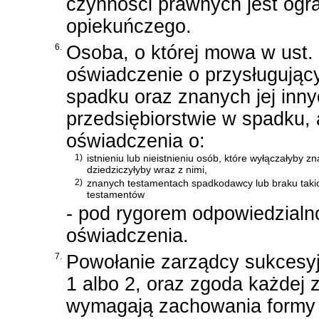
czynności prawnych jest ogr
opiekuńczego.
6.
Osoba, o której mowa w ust. 
oświadczenie o przysługujący
spadku oraz znanych jej inny
przedsiębiorstwie w spadku, 
oświadczenia o:
1)
istnieniu lub nieistnieniu osób, które wyłączałyby 
dziedziczyłyby wraz z nimi,
2)
znanych testamentach spadkodawcy lub braku taki
testamentów
- pod rygorem odpowiedzialno
oświadczenia.
7.
Powołanie zarządcy sukcesy
1 albo 2, oraz zgoda każdej 
wymagają zachowania formy a