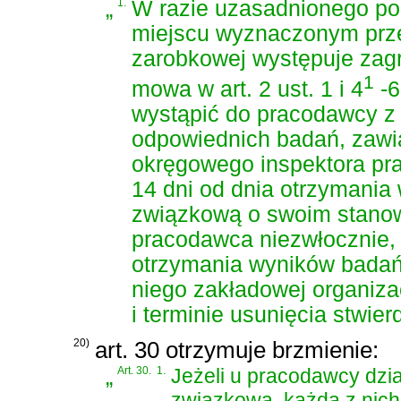
„
1.
W razie uzasadnionego pod
miejscu wyznaczonym prz
zarobkowej występuje zagr
1
mowa w art. 2 ust. 1 i 4
-6
wystąpić do pracodawcy z
odpowiednich badań, zawi
okręgowego inspektora pra
14 dni od dnia otrzymania
związkową o swoim stanow
pracodawca niezwłocznie, n
otrzymania wyników badań,
niego zakładowej organiza
i terminie usunięcia stwie
20)
art. 30 otrzymuje brzmienie:
„
Art. 30.
1.
Jeżeli u pracodawcy dzia
związkowa, każda z nich 