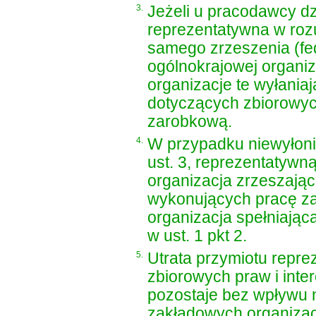
3.
Jeżeli u pracodawcy dz
reprezentatywna w rozu
samego zrzeszenia (fe
ogólnokrajowej organiz
organizacje te wyłania
dotyczących zbiorowyc
zarobkową.
4.
W przypadku niewyłonie
ust. 3, reprezentatywn
organizacja zrzeszając
wykonujących pracę z
organizacja spełniając
w ust. 1 pkt 2.
5.
Utrata przymiotu repr
zbiorowych praw i int
pozostaje bez wpływu 
zakładowych organizac