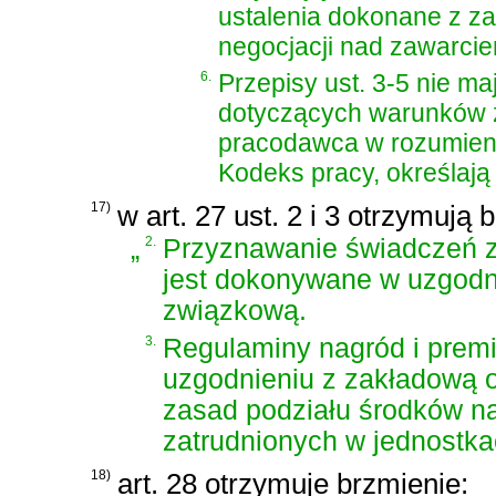
ustalenia dokonane z z
negocjacji nad zawarci
6.
Przepisy ust. 3-5 nie ma
dotyczących warunków z
pracodawca w rozumie
Kodeks pracy
, określaj
17)
w art. 27 ust. 2 i 3 otrzymują 
„
2.
Przyznawanie świadczeń z
jest dokonywane w uzgodn
związkową.
3.
Regulaminy nagród i premi
uzgodnieniu z zakładową o
zasad podziału środków n
zatrudnionych w jednostka
18)
art. 28 otrzymuje brzmienie: