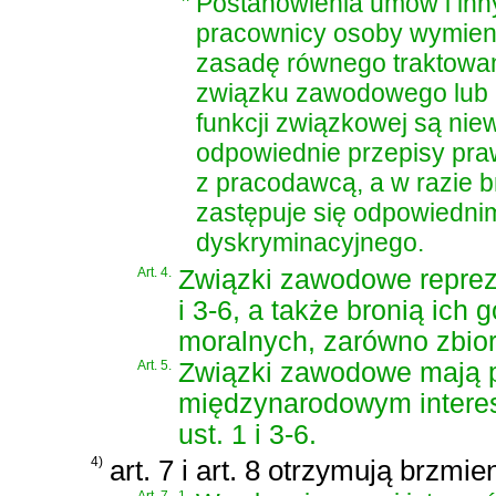
Postanowienia umów i inny
pracownicy osoby wymieni
zasadę równego traktowan
związku zawodowego lub 
funkcji związkowej są nie
odpowiednie przepisy pra
z pracodawcą, a w razie b
zastępuje się odpowiedni
dyskryminacyjnego.
Art. 4.
Związki zawodowe repreze
i 3-6, a także bronią ich
moralnych, zarówno zbior
Art. 5.
Związki zawodowe mają p
międzynarodowym interes
ust. 1 i 3-6.
4)
art. 7 i art. 8 otrzymują brzmie