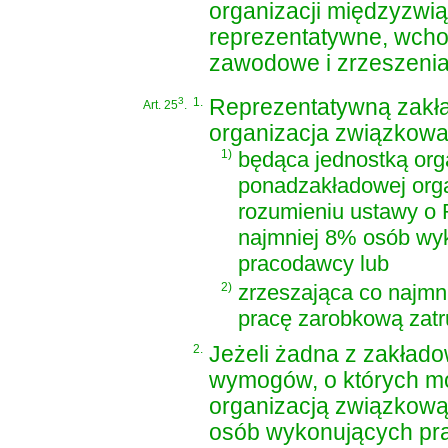
organizacji międzyzwią
reprezentatywne, wchod
zawodowe i zrzeszenia
3
1.
Reprezentatywną zakła
Art. 25
.
organizacja związkowa
1)
będąca jednostką org
ponadzakładowej orga
rozumieniu ustawy o 
najmniej 8% osób wy
pracodawcy lub
2)
zrzeszająca co najm
pracę zarobkową zatr
2.
Jeżeli żadna z zakłado
wymogów, o których mo
organizacją związkową 
osób wykonujących pr