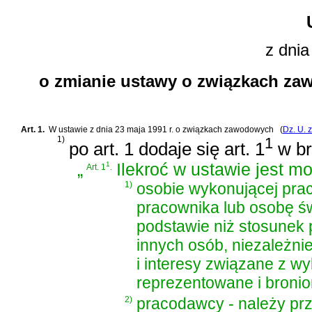
z dnia
o zmianie ustawy o związkach za
Art. 1.
W
ustawie z dnia 23 maja 1991 r. o związkach zawodowych
(
Dz. U. 
1)
1
po art. 1 dodaje się art. 1
w br
„
1
Ilekroć w ustawie jest m
Art. 1
.
1)
osobie wykonującej prac
pracownika lub osobę ś
podstawie niż stosunek p
innych osób, niezależni
i interesy związane z w
reprezentowane i broni
2)
pracodawcy - należy pr