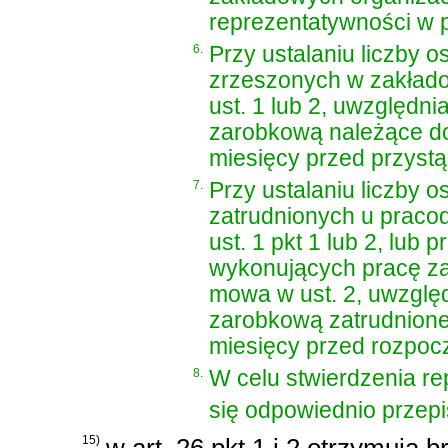
reprezentatywności w 
6.
Przy ustalaniu liczby
zrzeszonych w zakłado
ust. 1 lub 2, uwzględn
zarobkową należące do 
miesięcy przed przyst
7.
Przy ustalaniu liczby
zatrudnionych u pracod
ust. 1 pkt 1 lub 2, lub 
wykonujących pracę za
mowa w ust. 2, uwzglę
zarobkową zatrudnione
miesięcy przed rozpoc
8.
W celu stwierdzenia re
się odpowiednio przepis
15)