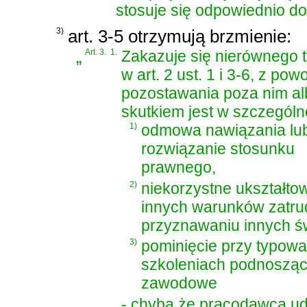
stosuje się odpowiednio do
3)
art. 3-5 otrzymują brzmienie:
„
Art. 3.
1.
Zakazuje się nierównego 
w art. 2 ust. 1 i 3-6, z 
pozostawania poza nim al
skutkiem jest w szczególn
1)
odmowa nawiązania lu
rozwiązanie stosunku
prawnego,
2)
niekorzystne ukształt
innych warunków zatru
przyznawaniu innych ś
3)
pominięcie przy typowa
szkoleniach podnoszący
zawodowe
- chyba że pracodawca ud