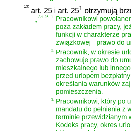
13)
1
art. 25 i art. 25
otrzymują brz
„
Art. 25.
1.
Pracownikowi powołanemu
poza zakładem pracy, je
funkcji w charakterze pr
związkowej - prawo do u
2.
Pracownik, w okresie url
zachowuje prawo do umun
mieszkalnego lub inneg
przed urlopem bezpłatny
określania warunków zaj
pomieszczenia.
3.
Pracownikowi, który po 
mandatu do pełnienia z w
terminie przewidzianym
Kodeks pracy
, okres url