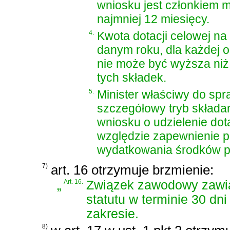
wniosku jest członkiem 
najmniej 12 miesięcy.
4.
Kwota dotacji celowej n
danym roku, dla każdej o
nie może być wyższa niż 
tych składek.
5.
Minister właściwy do spr
szczegółowy tryb składa
wniosku o udzielenie dot
względzie zapewnienie pr
wydatkowania środków p
7)
art. 16 otrzymuje brzmienie:
„
Art. 16.
Związek zawodowy zawia
statutu w terminie 30 dn
zakresie.
8)