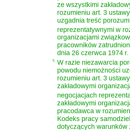
ze wszystkimi zakładow
rozumieniu
art. 3 ustaw
uzgadnia treść porozum
reprezentatywnymi w roz
organizacjami związkow
pracowników zatrudnio
dnia 26 czerwca 1974 r.
5.
W razie niezawarcia por
powodu niemożności uzg
rozumieniu
art. 3 ustaw
zakładowymi organizacj
negocjacjach reprezenta
zakładowymi organizacj
pracodawca w rozumie
Kodeks pracy
samodziel
dotyczących warunków z