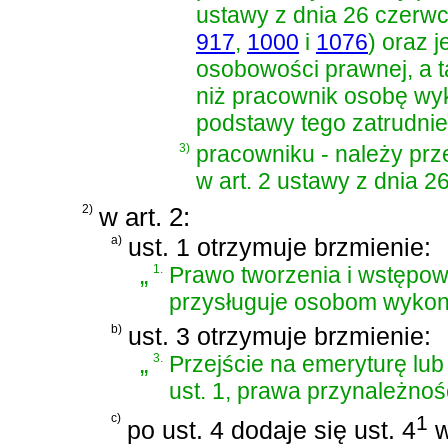
ustawy z dnia 26 czerwc
917
,
1000
i
1076
)
oraz j
osobowości prawnej, a ta
niż pracownik osobę wy
podstawy tego zatrudnie
3)
pracowniku - należy prz
w
art. 2 ustawy z dnia 2
2)
w art. 2:
a)
ust. 1 otrzymuje brzmienie:
„
1.
Prawo tworzenia i wstępo
przysługuje osobom wykon
b)
ust. 3 otrzymuje brzmienie:
„
3.
Przejście na emeryturę lu
ust. 1, prawa przynależno
c)
1
po ust. 4 dodaje się ust. 4
w