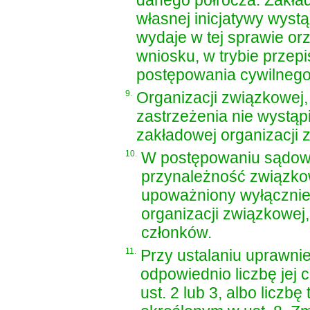
danego półrocza. Zakła
własnej inicjatywy wystą
wydaje w tej sprawie orz
wniosku, w trybie prze
postępowania cywilneg
9.
Organizacji związkowej, 
zastrzeżenia nie wystąp
zakładowej organizacji
10.
W postępowaniu sądowy
przynależność związko
upoważniony wyłącznie 
organizacji związkowej, 
członków.
11.
Przy ustalaniu uprawni
odpowiednio liczbę jej 
ust. 2 lub 3, albo liczb