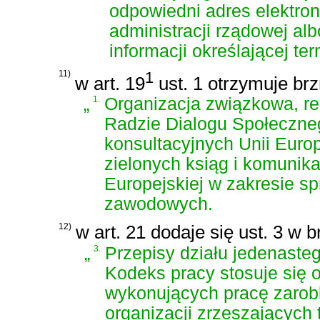
odpowiedni adres elektro
administracji rządowej al
informacji określającej ter
11)
1
w art. 19
ust. 1 otrzymuje brz
„
1.
Organizacja związkowa, r
Radzie Dialogu Społeczne
konsultacyjnych Unii Europ
zielonych ksiąg i komunik
Europejskiej w zakresie s
zawodowych.
12)
w art. 21 dodaje się ust. 3 w 
„
3.
Przepisy
działu jedenasteg
Kodeks pracy
stosuje się 
wykonujących pracę zarob
organizacji zrzeszających 