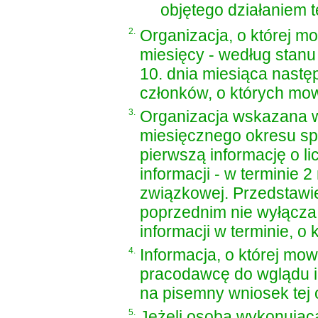
objętego działaniem te
2.
Organizacja, o której m
miesięcy - według stanu 
10. dnia miesiąca następ
członków, o których mowa
3.
Organizacja wskazana w 
miesięcznego okresu s
pierwszą informację o li
informacji - w terminie 
związkowej. Przedstawie
poprzednim nie wyłącza 
informacji w terminie, o
4.
Informacja, o której mow
pracodawcę do wglądu in
na pisemny wniosek tej o
5.
Jeżeli osoba wykonująca