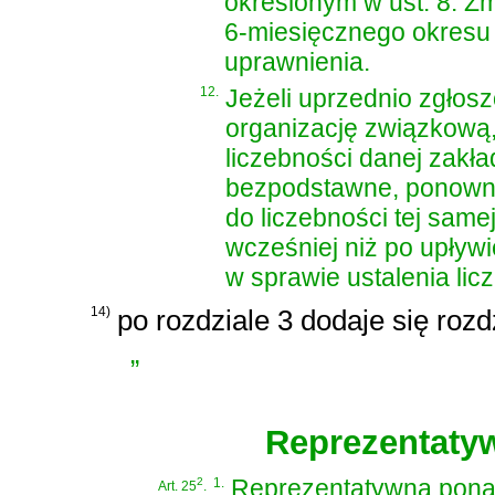
określonym w ust. 8. Zm
6-miesięcznego okresu
uprawnienia.
12.
Jeżeli uprzednio zgłos
organizację związkową, 
liczebności danej zakła
bezpodstawne, ponowne
do liczebności tej same
wcześniej niż po upływ
w sprawie ustalenia licz
14)
po rozdziale 3 dodaje się rozd
„
Reprezentaty
2
1.
Reprezentatywną pona
Art. 25
.