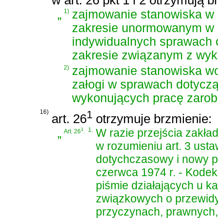
w art. 26 pkt 1 i 2 otrzymują b
„
1)
zajmowanie stanowiska w 
zakresie unormowanym w p
indywidualnych sprawach
zakresie związanym z wyk
2)
zajmowanie stanowiska w
załogi w sprawach dotyczą
wykonujących pracę zaro
16)
1
art. 26
otrzymuje brzmienie:
„
1
1.
W razie przejścia zakła
Art. 26
.
w rozumieniu
art. 3 ust
dotychczasowy i nowy 
czerwca 1974 r. - Kodek
piśmie działających u k
związkowych o przewidy
przyczynach, prawnych,