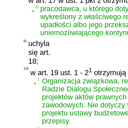
w art. 17 w ust. 1 pkt 2 otrzym
„
2)
pracodawca, u którego dot
wykreślony z właściwego re
upadłości albo jego przeks
uniemożliwiającego kontyn
9)
uchyla
się art.
18;
10)
1
w art. 19 ust. 1 - 2
otrzymują 
„
1.
Organizacja związkowa, r
Radzie Dialogu Społeczne
projektów aktów prawnych
zawodowych. Nie dotyczy t
projektu ustawy budżetowe
przepisy.