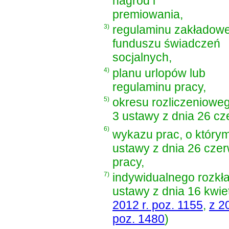
nagród i
premiowania,
3)
regulaminu zakładow
funduszu świadczeń
socjalnych,
4)
planu urlopów lub
regulaminu pracy,
5)
okresu rozliczeniowe
3 ustawy z dnia 26 cz
6)
wykazu prac, o który
ustawy z dnia 26 czer
pracy
,
7)
indywidualnego rozkł
ustawy z dnia 16 kwie
2012 r. poz. 1155
,
z 2
poz. 1480
)