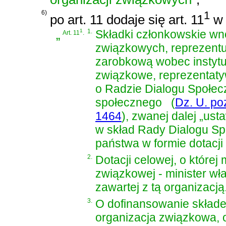
6)
1
po art. 11 dodaje się art. 11
w 
„
1
1.
Składki członkowskie w
Art. 11
.
związkowych, reprezentu
zarobkową wobec instytuc
związkowe, reprezentat
o Radzie Dialogu Społecz
społecznego
(
Dz. U. po
1464
)
, zwanej dalej „us
w skład Rady Dialogu S
państwa w formie dotacji
2.
Dotacji celowej, o której
związkowej - minister w
zawartej z tą organizacją
3.
O dofinansowanie składe
organizacja związkowa, o