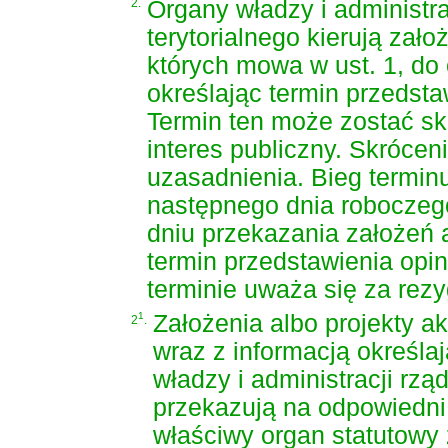
2.
Organy władzy i administr
terytorialnego kierują zał
których mowa w ust. 1, do
określając termin przedstaw
Termin ten może zostać s
interes publiczny. Skróce
uzasadnienia. Bieg terminu
następnego dnia roboczeg
dniu przekazania założeń a
termin przedstawienia opi
terminie uważa się za rezy
1
Założenia albo projekty a
2
.
wraz z informacją określaj
władzy i administracji rz
przekazują na odpowiedni
właściwy organ statutowy 