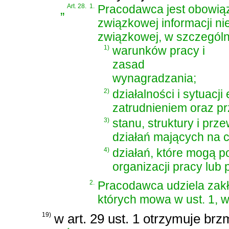
„
Art. 28.
1.
Pracodawca jest obowiąz
związkowej informacji n
związkowej, w szczególn
1)
warunków pracy i
zasad
wynagradzania;
2)
działalności i sytuac
zatrudnieniem oraz p
3)
stanu, struktury i pr
działań mających na c
4)
działań, które mogą 
organizacji pracy lub
2.
Pracodawca udziela zakła
których mowa w ust. 1, w
19)
w art. 29 ust. 1 otrzymuje brz