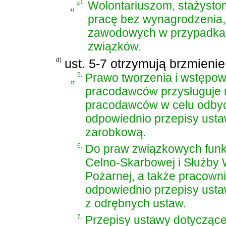
„
1
Wolontariuszom, stażystom
4
.
pracę bez wynagrodzenia,
zawodowych w przypadkach
związków.
d)
ust. 5-7 otrzymują brzmienie
„
5.
Prawo tworzenia i wstępo
pracodawców przysługuje 
pracodawców w celu odbyci
odpowiednio przepisy ust
zarobkową.
6.
Do praw związkowych funkcj
Celno-Skarbowej i Służby 
Pożarnej, a także pracowni
odpowiednio przepisy usta
z odrębnych ustaw.
7.
Przepisy ustawy dotycząc