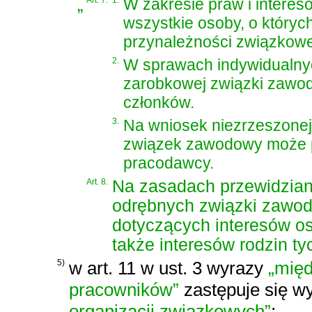
„
Art. 7.
1.
W zakresie praw i intere
wszystkie osoby, o których
przynależności związkowe
2.
W sprawach indywidualny
zarobkowej związki zawod
członków.
3.
Na wniosek niezrzeszonej o
związek zawodowy może po
pracodawcy.
Art. 8.
Na zasadach przewidzian
odrębnych związki zawod
dotyczących interesów osó
także interesów rodzin ty
5)
w art. 11 w ust. 3 wyrazy
„międ
pracowników”
zastępuje się w
organizacji związkowych”
;