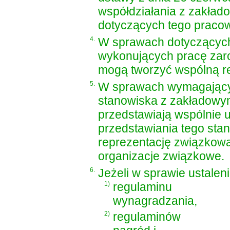
współdziałania z zakła
dotyczących tego pracow
4.
W sprawach dotyczących
wykonujących pracę zar
mogą tworzyć wspólną r
5.
W sprawach wymagającyc
stanowiska z zakładowym
przedstawiają wspólnie 
przedstawiania tego sta
reprezentację związkową
organizacje związkowe.
6.
Jeżeli w sprawie ustaleni
1)
regulaminu
wynagradzania,
2)
regulaminów