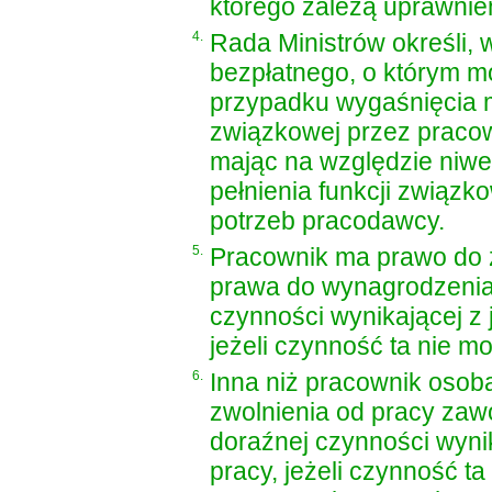
którego zależą uprawnie
4.
Rada Ministrów określi, 
bezpłatnego, o którym m
przypadku wygaśnięcia m
związkowej przez pracow
mając na względzie niw
pełnienia funkcji związk
potrzeb pracodawcy.
5.
Pracownik ma prawo do 
prawa do wynagrodzenia
czynności wynikającej z 
jeżeli czynność ta nie 
6.
Inna niż pracownik oso
zwolnienia od pracy za
doraźnej czynności wynik
pracy, jeżeli czynność 