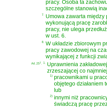
pracy. Osoba ta zachowu
szczególne stanowią ina
7.
Umowa zawarta między p
wykonującą pracę zarobk
pracy, nie ulega przedłu
w ust. 6.
8.
W układzie zbiorowym pr
pracy zawodowej na cza
wynikającej z funkcji z
1
1.
Uprawnienia zakładowej 
Art. 25
.
zrzeszającej co najmnie
1)
pracownikami u pra
objętego działaniem t
lub
2)
innymi niż pracowni
świadczą pracę przez