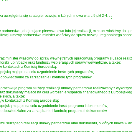
uwzględnia się strategie rozwoju, o których mowa w art. 9 pkt 2-4.
”
;
partnerstwa, obejmujące pierwsze dwa lata jej realizacji, minister właściwy do s
izacji umowy partnerstwa minister właściwy do spraw rozwoju regionalnego sporz
oraz minister właściwy do spraw wewnętrznych opracowują programy służące real
orski lub rybacki oraz funduszy wspierających sprawy wewnętrzne, a także:
w kontaktach z Komisją Europejską;
pejską mające na celu uzgodnienie treści tych programów;
odpowiedzialne za zarządzanie i kontrolę tych programów.
 opracowuje program służący realizacji umowy partnerstwa realizowany z wykorz
oraz dokumenty mające na celu wdrożenie wsparcia finansowanego z Europejskie
skich, a także:
ą w kontaktach z Komisją Europejską;
opejską mające na celu uzgodnienie treści programu i dokumentów;
 odpowiedzialne za zarządzanie i kontrolę programu i dokumentów.
u służącego realizacji umowy partnerstwa albo dokumentu, o których mowa w art. 