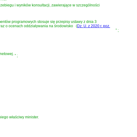
zebiegu i wyników konsultacji, zawierające w szczególności
kumentów programowych stosuje się przepisy
ustawy z dnia 3
 oraz o ocenach oddziaływania na środowisko
(
Dz. U. z 2020 r. poz.
”
;
rnetowej.
”
;
iego właściwy minister.