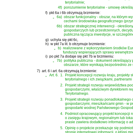
terytorialnie;
4f)
porozumienie terytorialne - umowę określ
f)
pkt 6a i 6b otrzymują brzmienie:
„
6a)
obszar funkcjonalny - obszar, na którym 
cechami środowiska geograficznego (przyr
6b)
obszar strategicznej interwencji - określ
gospodarczych lub przestrzennych, decydu
publiczna łącząca inwestycje, w szczególno
g)
uchyla się pkt 6c,
h)
w pkt 7a lit. b otrzymuje brzmienie:
„
b)
realizowane z wykorzystaniem środków Eur
funduszy wspierających sprawy wewnętrzn
i)
po pkt 7a dodaje się pkt 7b w brzmieniu:
„
7b)
polityka publiczna - dokument określając
obszarze, które wynikają bezpośrednio ze st
7)
art. 6 i art. 6a otrzymują brzmienie:
„
Art. 6.
1.
Projekt koncepcji rozwoju kraju, projekty 
terytorialnego i ich związkami, partnera
2.
Projekt strategii rozwoju województwa po
gospodarczymi, właściwym dyrektorem r
Terytorialnego.
3.
Projekt strategii rozwoju ponadlokalnego 
gospodarczymi, mieszkańcami gmin - w prz
gospodarki wodnej Państwowego Gospod
4.
Podmiot opracowujący projekt koncepcji ro
o zasięgu krajowym, regionalnym lub lokal
prasie zawiera dodatkowo informację o adr
5.
Opinię o projekcie przekazuje się podmio
stronie internetowej informacji, o której 