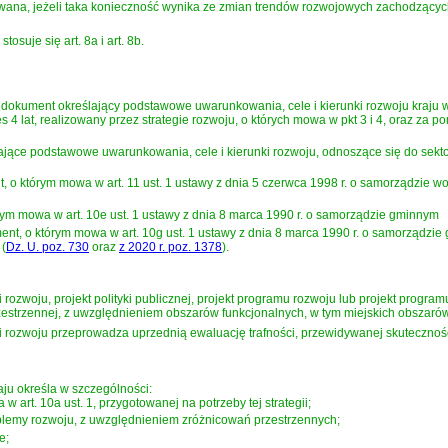
owana, jeżeli taka konieczność wynika ze zmian trendów rozwojowych zachodzących
tosuje się art. 8a i art. 8b.
- dokument określający podstawowe uwarunkowania, cele i kierunki rozwoju kraju
res 4 lat, realizowany przez strategie rozwoju, o których mowa w pkt 3 i 4, oraz 
lające podstawowe uwarunkowania, cele i kierunki rozwoju, odnoszące się do sekto
nt, o którym mowa w
art. 11 ust. 1 ustawy z dnia 5 czerwca 1998 r. o samorządzie 
tórym mowa w
art. 10e ust. 1 ustawy z dnia 8 marca 1990 r. o samorządzie gminnym
ment, o którym mowa w
art. 10g ust. 1 ustawy z dnia 8 marca 1990 r. o samorządzi
(
Dz. U. poz. 730
oraz
z 2020 r. poz. 1378
)
.
i rozwoju, projekt polityki publicznej, projekt programu rozwoju lub projekt prog
rzestrzennej, z uwzględnieniem obszarów funkcjonalnych, w tym miejskich obszaró
 rozwoju przeprowadza uprzednią ewaluację trafności, przewidywanej skuteczności i 
aju określa w szczególności:
 w art. 10a ust. 1, przygotowanej na potrzeby tej strategii;
oblemy rozwoju, z uwzględnieniem zróżnicowań przestrzennych;
e;