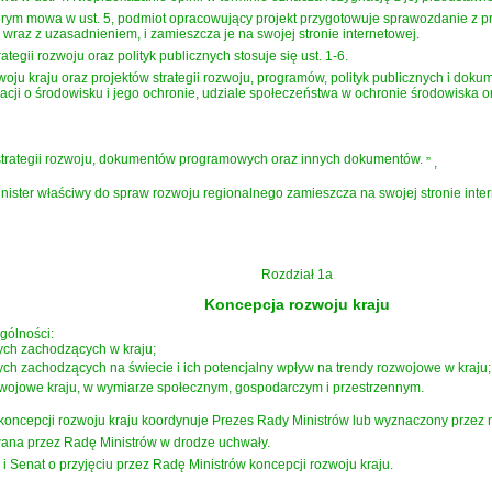
tórym mowa w ust. 5, podmiot opracowujący projekt przygotowuje sprawozdanie z pr
raz z uzasadnieniem, i zamieszcza je na swojej stronie internetowej.
ategii rozwoju oraz polityk publicznych stosuje się ust. 1-6.
oju kraju oraz projektów strategii rozwoju, programów, polityk publicznych i do
macji o środowisku i jego ochronie, udziale społeczeństwa w ochronie środowiska
strategii rozwoju, dokumentów programowych oraz innych dokumentów.
”
,
minister właściwy do spraw rozwoju regionalnego zamieszcza na swojej stronie inte
Rozdział 1a
Koncepcja rozwoju kraju
gólności:
ych zachodzących w kraju;
ych zachodzących na świecie i ich potencjalny wpływ na trendy rozwojowe w kraju;
zwojowe kraju, w wymiarze społecznym, gospodarczym i przestrzennym.
koncepcji rozwoju kraju koordynuje Prezes Rady Ministrów lub wyznaczony przez n
wana przez Radę Ministrów w drodze uchwały.
i Senat o przyjęciu przez Radę Ministrów koncepcji rozwoju kraju.