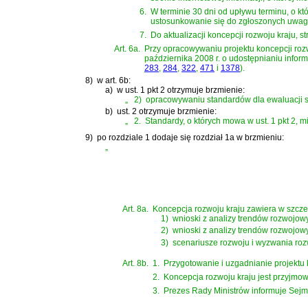
6.
W terminie 30 dni od upływu terminu, o k
ustosunkowanie się do zgłoszonych uwag w
7.
Do aktualizacji koncepcji rozwoju kraju, str
Art. 6a.
Przy opracowywaniu projektu koncepcji rozw
października 2008 r. o udostępnianiu infor
283
,
284
,
322
,
471
i
1378
)
.
8)
w art. 6b:
a)
w ust. 1 pkt 2 otrzymuje brzmienie:
„
2)
opracowywaniu standardów dla ewaluacji 
b)
ust. 2 otrzymuje brzmienie:
„
2.
Standardy, o których mowa w ust. 1 pkt 2, 
9)
po rozdziale 1 dodaje się rozdział 1a w brzmieniu:
„
Art. 8a.
Koncepcja rozwoju kraju zawiera w szcze
1)
wnioski z analizy trendów rozwojow
2)
wnioski z analizy trendów rozwojow
3)
scenariusze rozwoju i wyzwania ro
Art. 8b.
1.
Przygotowanie i uzgadnianie projektu 
2.
Koncepcja rozwoju kraju jest przyjmo
3.
Prezes Rady Ministrów informuje Sejm 