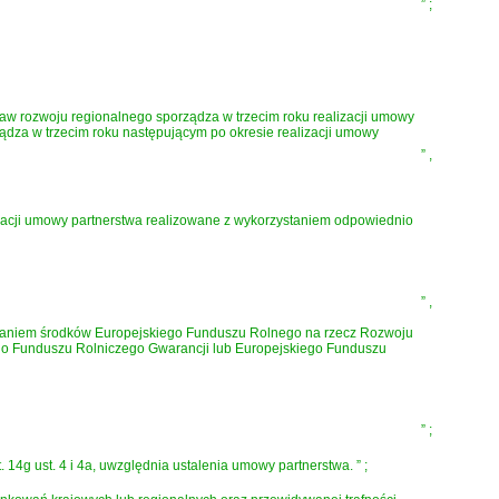
”
;
praw rozwoju regionalnego sporządza w trzecim roku realizacji umowy
ądza w trzecim roku następującym po okresie realizacji umowy
”
,
izacji umowy partnerstwa realizowane z wykorzystaniem odpowiednio
”
,
ystaniem środków Europejskiego Funduszu Rolnego na rzecz Rozwoju
go Funduszu Rolniczego Gwarancji lub Europejskiego Funduszu
”
;
14g ust. 4 i 4a, uwzględnia ustalenia umowy partnerstwa.
”
;