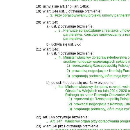
18)
uchyla się art. 14b i art. 14ba;
19)
w art. 14e ust. 3 otrzymuje brzmienie:
„
3.
Przy opracowywaniu projektu umowy partnerstwa 
20)
w art. 14f:
a)
ust. 2 otrzymuje brzmienie:
„
2.
Pierwsze sprawozdanie z realizacji umowy 
partnerstwa. Końcowe sprawozdanie z real
partnerstwa.
b)
uchyla się ust. 3-5;
21)
w art. 14g:
a)
ust. 4 otrzymuje brzmienie:
„
4.
Minister właściwy do spraw rybołówstwa 
środków funduszy wspierających sektory m
1)
reprezentują Rzeczpospolitą Polską 
2)
prowadzą negocjacje z Komisją Euro
3)
proponują podmioty, które mają być 
b)
po ust. 4 dodaje się ust. 4a w brzmieniu:
„
4a.
Minister właściwy do spraw rozwoju wsi
Obszarów Wiejskich na lata 2014-2020 
Rolnego na rzecz Rozwoju Obszarów Wiej
1)
reprezentuje Rzeczpospolitą Polsk
2)
prowadzi negocjacje z Komisją Eur
3)
proponuje podmioty, które mają być
22)
art. 14h otrzymuje brzmienie:
„
Art. 14h.
Właściwy organ przy opracowaniu program
23)
w art. 14i pkt 1 otrzymuje brzmienie: