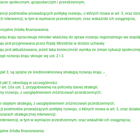
miarze społecznym, gospodarczym i przestrzennym;
;
rwencji podmiotów prowadzących politykę rozwoju, o których mowa w art. 3, oraz dzi
h interwencji, w tym w wymiarze przestrzennym, oraz wskaźniki ich osiągnięcia;
encjalne źródła finansowania.
ozwoju kraju opracowuje minister właściwy do spraw rozwoju regionalnego we współ
aju jest przyjmowana przez Radę Ministrów w drodze uchwały.
ju jest aktualizowana, jeżeli taka konieczność wynika ze zmian sytuacji społecznej
ii rozwoju kraju stosuje się ust. 2 i 3.
 pkt 3, są spójne ze średniookresową strategią rozwoju kraju.
”
,
9 pkt 3, określają w szczególności:
art. 10a ust. 1, przygotowanej na potrzeby danej strategii;
emy rozwoju, z uwzględnieniem zróżnicowań przestrzennych;
ie objętym strategią, z uwzględnieniem zróżnicowań przestrzennych;
ncji podmiotów prowadzących politykę rozwoju, o których mowa w art. 3, oraz działa
zarach strategicznej interwencji;
nterwencji, w tym w wymiarze przestrzennym, oraz wskaźniki ich osiągnięcia;
jalne źródła finansowania.