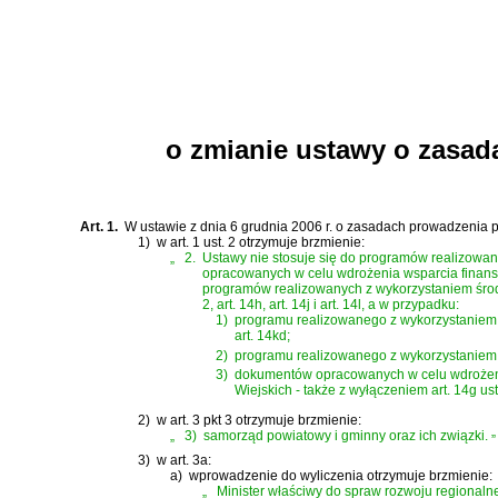
o zmianie ustawy o zasad
Art. 1.
W
ustawie z dnia 6 grudnia 2006 r. o zasadach prowadzenia p
1)
w art. 1 ust. 2 otrzymuje brzmienie:
„
2.
Ustawy nie stosuje się do programów realizow
opracowanych w celu wdrożenia wsparcia finan
programów realizowanych z wykorzystaniem środkó
2, art. 14h, art. 14j i art. 14l, a w przypadku:
1)
programu realizowanego z wykorzystaniem ś
art. 14kd;
2)
programu realizowanego z wykorzystaniem śr
3)
dokumentów opracowanych w celu wdrożeni
Wiejskich - także z wyłączeniem art. 14g ust
2)
w art. 3 pkt 3 otrzymuje brzmienie:
„
3)
samorząd powiatowy i gminny oraz ich związki.
”
3)
w art. 3a:
a)
wprowadzenie do wyliczenia otrzymuje brzmienie:
„
Minister właściwy do spraw rozwoju regional