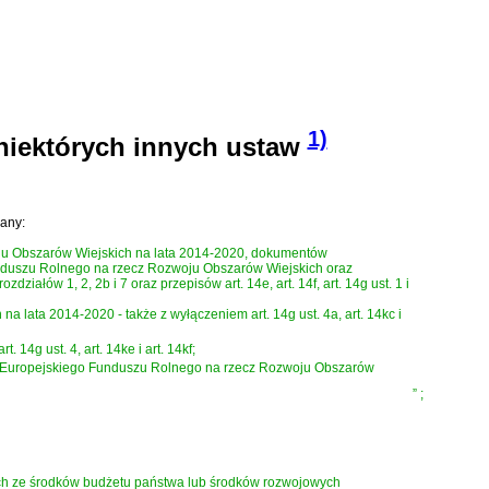
1)
 niektórych innych ustaw
any:
ju Obszarów Wiejskich na lata 2014-2020, dokumentów
nduszu Rolnego na rzecz Rozwoju Obszarów Wiejskich oraz
ów 1, 2, 2b i 7 oraz przepisów art. 14e, art. 14f, art. 14g ust. 1 i
ata 2014-2020 - także z wyłączeniem art. 14g ust. 4a, art. 14kc i
4g ust. 4, art. 14ke i art. 14kf;
 Europejskiego Funduszu Rolnego na rzecz Rozwoju Obszarów
”
;
nych ze środków budżetu państwa lub środków rozwojowych