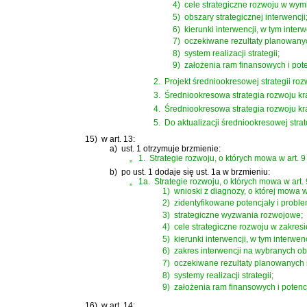
4)
cele strategiczne rozwoju w wy
5)
obszary strategicznej interwencji
6)
kierunki interwencji, w tym inte
7)
oczekiwane rezultaty planowanyc
8)
system realizacji strategii;
9)
założenia ram finansowych i pot
2.
Projekt średniookresowej strategii r
3.
Średniookresowa strategia rozwoju kr
4.
Średniookresowa strategia rozwoju kra
5.
Do aktualizacji średniookresowej strateg
15)
w art. 13:
a)
ust. 1 otrzymuje brzmienie:
„
1.
Strategie rozwoju, o których mowa w art. 9
b)
po ust. 1 dodaje się ust. 1a w brzmieniu:
„
1a.
Strategie rozwoju, o których mowa w art. 
1)
wnioski z diagnozy, o której mowa w 
2)
zidentyfikowane potencjały i probl
3)
strategiczne wyzwania rozwojowe;
4)
cele strategiczne rozwoju w zakres
5)
kierunki interwencji, w tym interwe
6)
zakres interwencji na wybranych obs
7)
oczekiwane rezultaty planowanych i
8)
systemy realizacji strategii;
9)
założenia ram finansowych i potenc
16)
w art. 14: