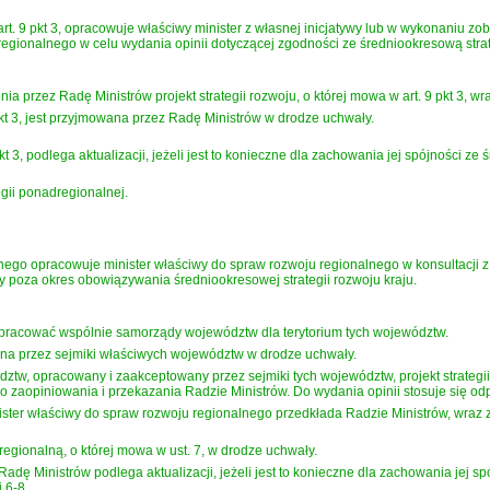
w art. 9 pkt 3, opracowuje właściwy minister z własnej inicjatywy lub w wykonaniu
egionalnego w celu wydania opinii dotyczącej zgodności ze średniookresową strate
a przez Radę Ministrów projekt strategii rozwoju, o której mowa w art. 9 pkt 3, wra
 pkt 3, jest przyjmowana przez Radę Ministrów w drodze uchwały.
kt 3, podlega aktualizacji, jeżeli jest to konieczne dla zachowania jej spójności ze 
egii ponadregionalnej.
alnego opracowuje minister właściwy do spraw rozwoju regionalnego w konsultacji
y poza okres obowiązywania średniookresowej strategii rozwoju kraju.
 opracować wspólnie samorządy województw dla terytorium tych województw.
ana przez sejmiki właściwych województw w drodze uchwały.
w, opracowany i zaakceptowany przez sejmiki tych województw, projekt strategi
 zaopiniowania i przekazania Radzie Ministrów. Do wydania opinii stosuje się odpow
ster właściwy do spraw rozwoju regionalnego przedkłada Radzie Ministrów, wraz ze
egionalną, o której mowa w ust. 7, w drodze uchwały.
adę Ministrów podlega aktualizacji, jeżeli jest to konieczne dla zachowania jej sp
i 6-8.