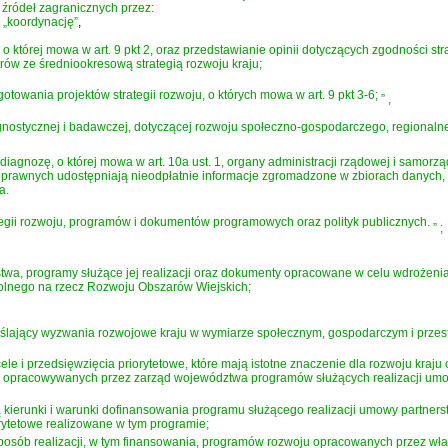
 źródeł zagranicznych przez:
m
„koordynację”
,
 o której mowa w art. 9 pkt 2, oraz przedstawianie opinii dotyczących zgodności stra
ów ze średniookresową strategią rozwoju kraju;
owania projektów strategii rozwoju, o których mowa w art. 9 pkt 3-6;
”
,
ognostycznej i badawczej, dotyczącej rozwoju społeczno-gospodarczego, regionalne
agnozę, o której mowa w art. 10a ust. 1, organy administracji rządowej i samo
awnych udostępniają nieodpłatnie informacje zgromadzone w zbiorach danych, ewi
a.
tegii rozwoju, programów i dokumentów programowych oraz polityk publicznych.
”
;
wa, programy służące jej realizacji oraz dokumenty opracowane w celu wdrożen
olnego na rzecz Rozwoju Obszarów Wiejskich;
eślający wyzwania rozwojowe kraju w wymiarze społecznym, gospodarczym i przest
 cele i przedsięwzięcia priorytetowe, które mają istotne znaczenie dla rozwoju kra
ie opracowywanych przez zarząd województwa programów służących realizacji umowy
kierunki i warunki dofinansowania programu służącego realizacji umowy partnerst
rytetowe realizowane w tym programie;
posób realizacji, w tym finansowania, programów rozwoju opracowanych przez wła