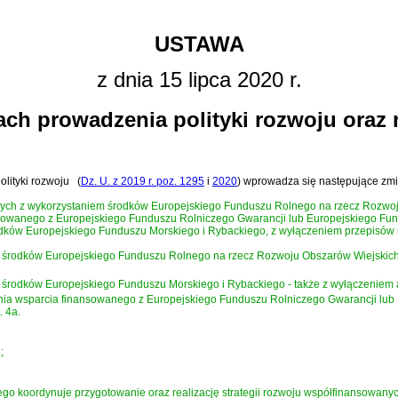
USTAWA
z dnia 15 lipca 2020 r.
ach prowadzenia polityki rozwoju oraz
olityki rozwoju
(
Dz. U. z 2019 r. poz. 1295
i
2020
)
wprowadza się następujące zmi
anych z wykorzystaniem środków Europejskiego Funduszu Rolnego na rzecz Rozwo
sowanego z Europejskiego Funduszu Rolniczego Gwarancji lub Europejskiego Fu
w Europejskiego Funduszu Morskiego i Rybackiego, z wyłączeniem przepisów rozdział
rodków Europejskiego Funduszu Rolnego na rzecz Rozwoju Obszarów Wiejskich na l
odków Europejskiego Funduszu Morskiego i Rybackiego - także z wyłączeniem art. 1
a wsparcia finansowanego z Europejskiego Funduszu Rolniczego Gwarancji lub
. 4a.
;
nego koordynuje przygotowanie oraz realizację strategii rozwoju współfinansowa