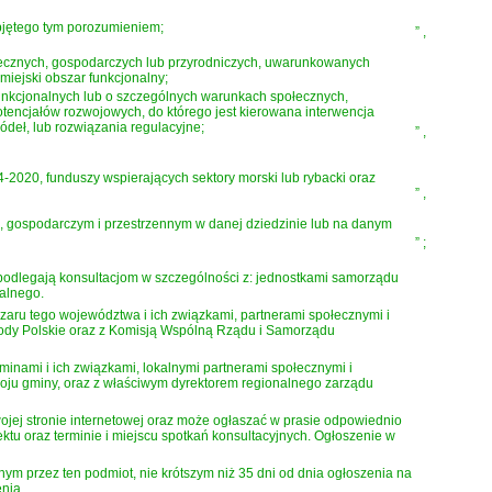
objętego tym porozumieniem;
”
,
ołecznych, gospodarczych lub przyrodniczych, uwarunkowanych
iejski obszar funkcjonalny;
 funkcjonalnych lub o szczególnych warunkach społecznych,
tencjałów rozwojowych, do którego jest kierowana interwencja
ódeł, lub rozwiązania regulacyjne;
”
,
020, funduszy wspierających sektory morski lub rybacki oraz
”
,
m, gospodarczym i przestrzennym w danej dziedzinie lub na danym
”
;
nych podlegają konsultacjom w szczególności z: jednostkami samorządu
ialnego.
zaru tego województwa i ich związkami, partnerami społecznymi i
dy Polskie oraz z Komisją Wspólną Rządu i Samorządu
minami i ich związkami, lokalnymi partnerami społecznymi i
woju gminy, oraz z właściwym dyrektorem regionalnego zarządu
 swojej stronie internetowej oraz może ogłaszać w prasie odpowiednio
ktu oraz terminie i miejscu spotkań konsultacyjnych. Ogłoszenie w
ym przez ten podmiot, nie krótszym niż 35 dni od dnia ogłoszenia na
enia.