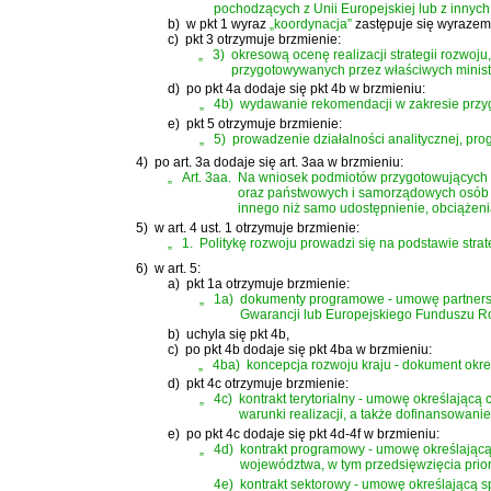
pochodzących z Unii Europejskiej lub z innych
b)
w pkt 1 wyraz
„koordynacja”
zastępuje się wyraze
c)
pkt 3 otrzymuje brzmienie:
„
3)
okresową ocenę realizacji strategii rozwoju,
przygotowywanych przez właściwych ministr
d)
po pkt 4a dodaje się pkt 4b w brzmieniu:
„
4b)
wydawanie rekomendacji w zakresie przygot
e)
pkt 5 otrzymuje brzmienie:
„
5)
prowadzenie działalności analitycznej, pr
4)
po art. 3a dodaje się art. 3aa w brzmieniu:
„
Art. 3aa.
Na wniosek podmiotów przygotowujących di
oraz państwowych i samorządowych osób pr
innego niż samo udostępnienie, obciążeni
5)
w art. 4 ust. 1 otrzymuje brzmienie:
„
1.
Politykę rozwoju prowadzi się na podstawie stra
6)
w art. 5:
a)
pkt 1a otrzymuje brzmienie:
„
1a)
dokumenty programowe - umowę partnerst
Gwarancji lub Europejskiego Funduszu R
b)
uchyla się pkt 4b,
c)
po pkt 4b dodaje się pkt 4ba w brzmieniu:
„
4ba)
koncepcja rozwoju kraju - dokument okr
d)
pkt 4c otrzymuje brzmienie:
„
4c)
kontrakt terytorialny - umowę określającą
warunki realizacji, a także dofinansowan
e)
po pkt 4c dodaje się pkt 4d-4f w brzmieniu:
„
4d)
kontrakt programowy - umowę określającą 
województwa, w tym przedsięwzięcia prio
4e)
kontrakt sektorowy - umowę określającą s