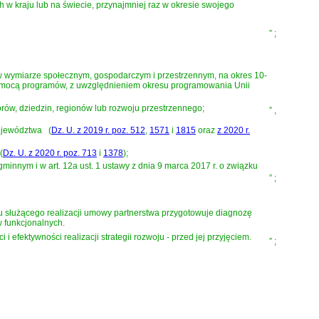
 w kraju lub na świecie, przynajmniej raz w okresie swojego
”
;
 w wymiarze społecznym, gospodarczym i przestrzennym, na okres 10-
za pomocą programów, z uwzględnieniem okresu programowania Unii
rów, dziedzin, regionów lub rozwoju przestrzennego;
”
,
województwa
(
Dz. U. z 2019 r. poz. 512
,
1571
i
1815
oraz
z 2020 r.
(
Dz. U. z 2020 r. poz. 713
i
1378
)
;
e gminnym
i w
art. 12a ust. 1 ustawy z dnia 9 marca 2017 r. o związku
”
;
ramu służącego realizacji umowy partnerstwa przygotowuje diagnozę
w funkcjonalnych.
efektywności realizacji strategii rozwoju - przed jej przyjęciem.
”
;