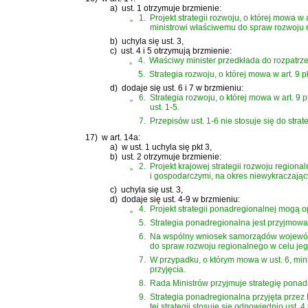
a)
ust. 1 otrzymuje brzmienie:
„
1.
Projekt strategii rozwoju, o której mowa 
ministrowi właściwemu do spraw rozwoju r
b)
uchyla się ust. 3,
c)
ust. 4 i 5 otrzymują brzmienie:
„
4.
Właściwy minister przedkłada do rozpatrzeni
5.
Strategia rozwoju, o której mowa w art. 9
d)
dodaje się ust. 6 i 7 w brzmieniu:
„
6.
Strategia rozwoju, o której mowa w art. 9 p
ust. 1-5.
7.
Przepisów ust. 1-6 nie stosuje się do strat
17)
w art. 14a:
a)
w ust. 1 uchyla się pkt 3,
b)
ust. 2 otrzymuje brzmienie:
„
2.
Projekt krajowej strategii rozwoju region
i gospodarczymi, na okres niewykraczając
c)
uchyla się ust. 3,
d)
dodaje się ust. 4-9 w brzmieniu:
„
4.
Projekt strategii ponadregionalnej mogą
5.
Strategia ponadregionalna jest przyjmow
6.
Na wspólny wniosek samorządów województ
do spraw rozwoju regionalnego w celu jego
7.
W przypadku, o którym mowa w ust. 6, mini
przyjęcia.
8.
Rada Ministrów przyjmuje strategię ponadr
9.
Strategia ponadregionalna przyjęta przez R
tej strategii stosuje się odpowiednio ust. 4 