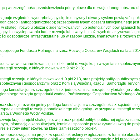
ającą w szczególności przedsięwzięcia priorytetowe dla rozwoju danego obszaru 
występuje względnie wyodrębniający się, intensywny i otwarty system powiązań sp
odniczego i antropogenicznego); szczególnym typem obszaru funkcjonalnego jest m
ony w strategii rozwoju obszar o zidentyfikowanych lub potencjalnych powiązaniach
jących o występowaniu barier rozwoju lub trwałych, możliwych do aktywowania, po
ści gospodarcze, infrastrukturalne lub w zasoby ludzkie, finansowane z różnych źr
opejskiego Funduszu Rolnego na rzecz Rozwoju Obszarów Wiejskich na lata 2014-2
e;
y podstawowe uwarunkowania, cele i kierunki rozwoju kraju w wymiarze społeczny
rategii rozwoju, o których mowa w art. 9 pkt 2 i 3;
strategii rozwoju, o których mowa w art. 9 pkt 2 i 3, oraz projekty polityk publicz
mi społecznymi i gospodarczymi oraz z Komisją Wspólną Rządu i Samorządu Terytor
dlega konsultacjom w szczególności z: jednostkami samorządu terytorialnego z obs
egionalnego zarządu gospodarki wodnej Państwowego Gospodarstwa Wodnego Wo
oraz strategii rozwoju gminy podlega konsultacjom w szczególności z: sąsiednimi g
ypadku strategii rozwoju ponadlokalnego albo gminy - w przypadku strategii roz
arstwa Wodnego Wody Polskie.
zwoju kraju, projekt strategii rozwoju oraz projekt polityki publicznej ogłasza na
nym, informację o konsultacjach, terminie i sposobie przekazywania uwag do proje
esie strony internetowej, na której zamieszczono projekt.
towi opracowującemu projekt w sposób określony w ogłoszeniu, w terminie określon
mowa w ust. 4. Nieprzekazanie opinii w terminie oznacza rezygnację z jej przedstawi