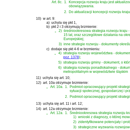
Art. 8c.
1.
Koncepcja rozwoju kraju jest aktualiz
obowiązywania.
2.
Do aktualizacji koncepcji rozwoju kraju s
10)
w art. 9:
a)
uchyla się pkt 1,
b)
pkt 2 i 3 otrzymują brzmienie:
„
2)
średniookresowa strategia rozwoju kraju 
15 lat, oraz szczegółowe działania na ok
Europejskiej;
3)
inne strategie rozwoju - dokumenty okreś
c)
dodaje się pkt 4-6 w brzmieniu:
„
4)
strategia rozwoju województwa - dokume
poz. 1378
)
;
5)
strategia rozwoju gminy - dokument, o k
6)
strategia rozwoju ponadlokalnego - doku
metropolitalnym w województwie śląskim
11)
uchyla się art. 10;
12)
art. 10a otrzymuje brzmienie:
„
Art. 10a.
1.
Podmiot opracowujący projekt strategi
sytuacji społecznej, gospodarczej i p
2.
Podmiot opracowujący projekt strategii
13)
uchyla się art. 11 i art. 12;
14)
art. 12a otrzymuje brzmienie:
„
Art. 12a.
1.
Średniookresowa strategia rozwoju kr
1)
wnioski z diagnozy, o której mowa
2)
zidentyfikowane potencjały i pr
3)
strategiczne wyzwania rozwojow