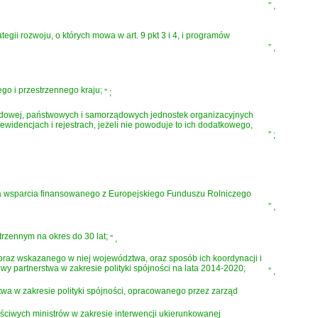
”
,
tegii rozwoju, o których mowa w art. 9 pkt 3 i 4, i programów
”
,
go i przestrzennego kraju;
”
;
rządowej, państwowych i samorządowych jednostek organizacyjnych
dencjach i rejestrach, jeżeli nie powoduje to ich dodatkowego,
”
;
ia wsparcia finansowanego z Europejskiego Funduszu Rolniczego
”
,
rzennym na okres do 30 lat;
”
,
ju oraz wskazanego w niej województwa, oraz sposób ich koordynacji i
 partnerstwa w zakresie polityki spójności na lata 2014-2020;
”
,
wa w zakresie polityki spójności, opracowanego przez zarząd
ściwych ministrów w zakresie interwencji ukierunkowanej