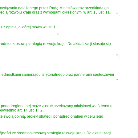
 zobowiązania nałożonego przez Radę Ministrów oraz przedkłada go
gią rozwoju kraju oraz z wymogami określonymi w art. 13 ust. 1a.
”
,
z z opinią, o której mowa w ust. 1.
”
,
średniookresową strategią rozwoju kraju. Do aktualizacji stosuje się
”
;
 z jednostkami samorządu terytorialnego oraz partnerami społecznymi
”
,
i ponadregionalnej może zostać przekazany ministrowi właściwemu
iednio art. 14 ust. 1 i 2.
 swoją opinią, projekt strategii ponadregionalnej w celu jego
ójności ze średniookresową strategią rozwoju kraju. Do aktualizacji