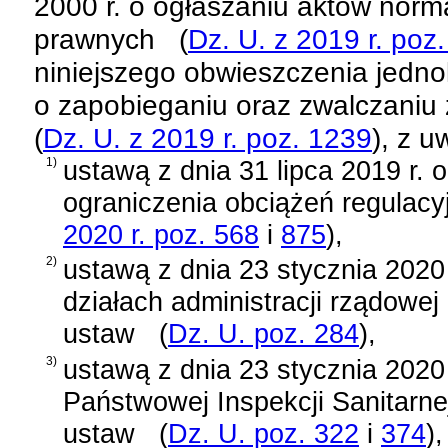
2000 r. o ogłaszaniu aktów norm
prawnych
(
Dz. U. z 2019 r. poz
niniejszego obwieszczenia jednol
o zapobieganiu oraz zwalczaniu 
(
Dz. U. z 2019 r. poz. 1239
)
, z 
1)
ustawą z dnia 31 lipca 2019 r. 
ograniczenia obciążeń regulacy
2020 r. poz. 568
i
875
)
,
2)
ustawą z dnia 23 stycznia 2020
działach administracji rządowej
ustaw
(
Dz. U. poz. 284
)
,
3)
ustawą z dnia 23 stycznia 2020
Państwowej Inspekcji Sanitarne
ustaw
(
Dz. U. poz. 322
i
374
)
,