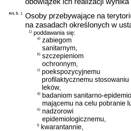
obowiązek ich realizacji wynika
Art. 5.
1.
Osoby przebywające na terytori
na zasadach określonych w ust
1)
poddawania się:
a)
zabiegom
sanitarnym,
b)
szczepieniom
ochronnym,
c)
poekspozycyjnemu
profilaktycznemu stosowaniu
leków,
d)
badaniom sanitarno-epidemio
mającemu na celu pobranie lu
e)
nadzorowi
epidemiologicznemu,
f)
kwarantannie,