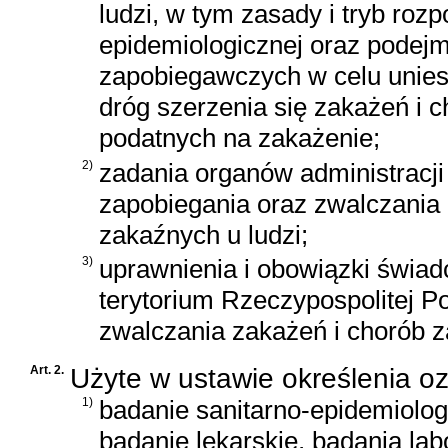
ludzi, w tym zasady i tryb roz
epidemiologicznej oraz podej
zapobiegawczych w celu uniesz
dróg szerzenia się zakażeń i 
podatnych na zakażenie;
2)
zadania organów administracji
zapobiegania oraz zwalczania 
zakaźnych u ludzi;
3)
uprawnienia i obowiązki świa
terytorium Rzeczypospolitej Po
zwalczania zakażeń i chorób z
Art. 2.
Użyte w ustawie określenia o
1)
badanie sanitarno-epidemiolog
badanie lekarskie, badania lab