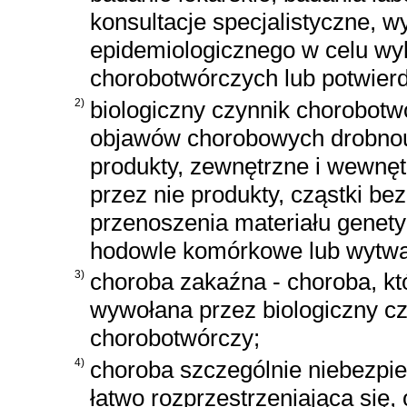
konsultacje specjalistyczne,
epidemiologicznego w celu wy
chorobotwórczych lub potwier
2)
biologiczny czynnik chorobot
objawów chorobowych drobnou
produkty, zewnętrzne i wewnę
przez nie produkty, cząstki be
przenoszenia materiału genet
hodowle komórkowe lub wytwar
3)
choroba zakaźna - choroba, kt
wywołana przez biologiczny c
chorobotwórczy;
4)
choroba szczególnie niebezpi
łatwo rozprzestrzeniająca się,