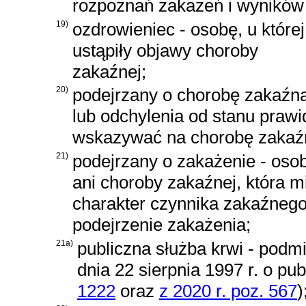
rozpoznań zakażeń i wyników 
19)
ozdrowieniec - osobę, u której
ustąpiły objawy choroby
zakaźnej;
20)
podejrzany o chorobę zakaźną 
lub odchylenia od stanu pra
wskazywać na chorobę zakaź
21)
podejrzany o zakażenie - osob
ani choroby zakaźnej, która m
charakter czynnika zakaźnego 
podejrzenie zakażenia;
21a)
publiczna służba krwi - podm
dnia 22 sierpnia 1997 r. o pub
1222
oraz
z 2020 r. poz. 567
)