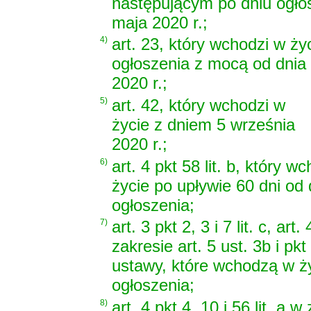
następującym po dniu ogło
maja 2020 r.;
4)
art. 23, który wchodzi w ży
ogłoszenia z mocą od dnia 
2020 r.;
5)
art. 42, który wchodzi w
życie z dniem 5 września
2020 r.;
6)
art. 4 pkt 58 lit. b, który w
życie po upływie 60 dni od 
ogłoszenia;
7)
art. 3 pkt 2, 3 i 7 lit. c, art.
zakresie art. 5 ust. 3b i pkt
ustawy, które wchodzą w ży
ogłoszenia;
8)
art. 4 pkt 4, 10 i 56 lit. a w