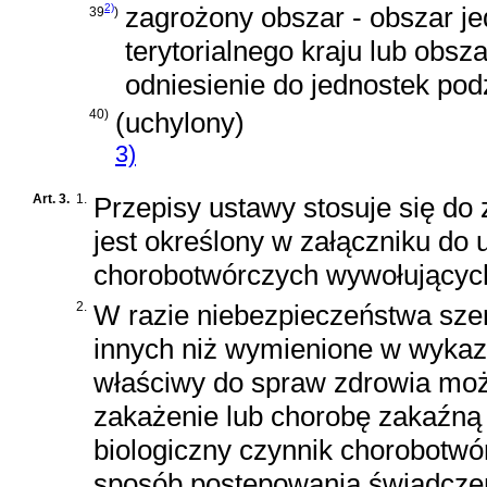
2)
zagrożony obszar - obszar jed
39
)
terytorialnego kraju lub obsz
odniesienie do jednostek podz
40)
(uchylony)
3)
Art. 3.
1.
Przepisy ustawy stosuje się do
jest określony w załączniku do 
chorobotwórczych wywołujących 
2.
W razie niebezpieczeństwa szer
innych niż wymienione w wykazi
właściwy do spraw zdrowia moż
zakażenie lub chorobę zakaźną o
biologiczny czynnik chorobotwór
sposób postępowania świadcze