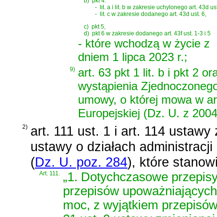
b)
pkt 4:
-
lit. a i lit. b w zakresie uchylonego art. 43d ust
-
lit. c w zakresie dodanego art. 43d ust. 6,
c)
pkt 5,
d)
pkt 6 w zakresie dodanego art. 43f ust. 1-3 i 5
- które wchodzą w życie z
dniem 1 lipca 2023 r.;
9)
art. 63 pkt 1 lit. b i pkt 2
wystąpienia Zjednoczonego 
umowy, o której mowa w art.
Europejskiej (Dz. U. z 2004
2)
art. 111 ust. 1 i art. 114 ustawy
ustawy o działach administracji
(
Dz. U. poz. 284
)
, które stanow
Art. 111.
„1. Dotychczasowe przepis
przepisów upoważniających
moc, z wyjątkiem przepisó