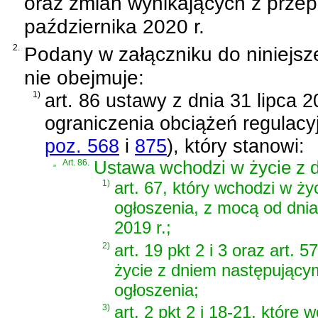
oraz zmian wynikających z prze
października 2020 r.
2.
Podany w załączniku do niniejsz
nie obejmuje:
1)
art. 86 ustawy z dnia 31 lipca 
ograniczenia obciążeń regulacy
poz. 568
i
875
)
, który stanowi:
„
Art. 86.
Ustawa wchodzi w życie z dn
1)
art. 67, który wchodzi w ży
ogłoszenia, z mocą od dnia
2019 r.;
2)
art. 19 pkt 2 i 3 oraz art. 
życie z dniem następujący
ogłoszenia;
3)
art. 2 pkt 2 i 18-21, które