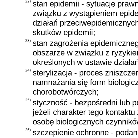
22)
stan epidemii - sytuację pr
związku z wystąpieniem epide
działań przeciwepidemicznyc
skutków epidemii;
23)
stan zagrożenia epidemiczne
obszarze w związku z ryzykie
określonych w ustawie działa
24)
sterylizacja - proces zniszcze
namnażania się form biologic
chorobotwórczych;
25)
styczność - bezpośredni lub p
jeżeli charakter tego kontaktu
osobę biologicznych czynnik
26)
szczepienie ochronne - podan