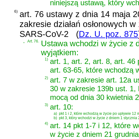
niniejszą ustawą, który wc
6)
art. 76 ustawy z dnia 14 maja 2
zakresie działań osłonowych w 
SARS-CoV-2
(
Dz. U. poz. 875
„
Art. 76.
Ustawa wchodzi w życie z d
wyjątkiem:
1)
art. 1, art. 2, art. 8, art.
art. 63-65, które wchodzą w
2)
art. 7 w zakresie art. 12a us
30 w zakresie 139b ust. 1,
mocą od dnia 30 kwietnia 2
3)
art. 10:
a)
pkt 1 i 2, które wchodzą w życie po upływie 12 
b)
pkt 3, który wchodzi w życie z dniem 1 stycznia 
4)
art. 14 pkt 1-7 i 12, które
w życie z dniem 21 grudnia