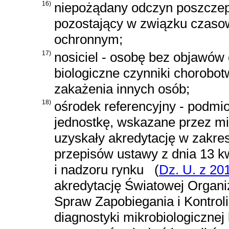
16)
niepożądany odczyn poszczep
pozostający w związku czas
ochronnym;
17)
nosiciel - osobę bez objawów 
biologiczne czynniki chorobot
zakażenia innych osób;
18)
ośrodek referencyjny - podmio
jednostkę, wskazane przez mi
uzyskały akredytację w zakres
przepisów
ustawy z dnia 13 k
i nadzoru rynku
(
Dz. U. z 201
akredytację Światowej Organi
Spraw Zapobiegania i Kontroli
diagnostyki mikrobiologicznej 