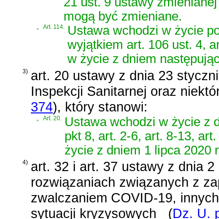
21 ust. 9 ustawy zmienianej
mogą być zmieniane.
„
Art. 114.
Ustawa wchodzi w życie po 
wyjątkiem art. 106 ust. 4, ar
w życie z dniem następują
3)
art. 20 ustawy z dnia 23 stycz
Inspekcji Sanitarnej oraz niekt
374
)
, który stanowi:
„
Art. 20.
Ustawa wchodzi w życie z d
pkt 8, art. 2-6, art. 8-13, ar
życie z dniem 1 lipca 2020 r
4)
art. 32 i art. 37 ustawy z dnia
rozwiązaniach związanych z za
zwalczaniem COVID-19, innych
sytuacji kryzysowych
(
Dz. U. 