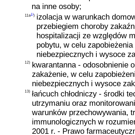
na inne osoby;
1)
izolacja w warunkach domow
11a
)
przebiegiem choroby zakaźn
hospitalizacji ze względów 
pobytu, w celu zapobieżenia
niebezpiecznych i wysoce z
12)
kwarantanna - odosobnienie o
zakażenie, w celu zapobieżeni
niebezpiecznych i wysoce za
13)
łańcuch chłodniczy - środki t
utrzymaniu oraz monitorowani
warunków przechowywania, tra
immunologicznych w rozumie
2001 r. - Prawo farmaceutycz