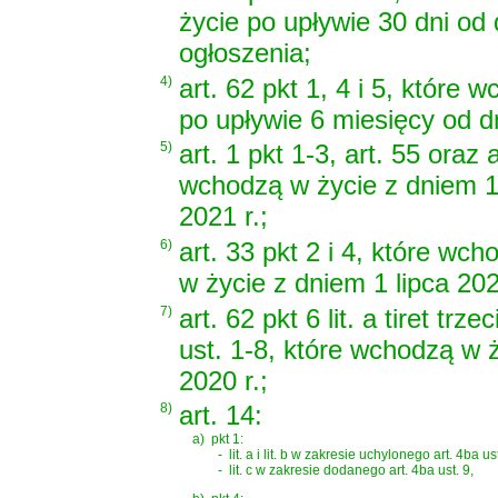
życie po upływie 30 dni od 
ogłoszenia;
4)
art. 62 pkt 1, 4 i 5, które 
po upływie 6 miesięcy od d
5)
art. 1 pkt 1-3, art. 55 oraz 
wchodzą w życie z dniem 1
2021 r.;
6)
art. 33 pkt 2 i 4, które wch
w życie z dniem 1 lipca 202
7)
art. 62 pkt 6 lit. a tiret trzec
ust. 1-8, które wchodzą w 
2020 r.;
8)
art. 14:
a)
pkt 1:
-
lit. a i lit. b w zakresie uchylonego art. 4ba ust
-
lit. c w zakresie dodanego art. 4ba ust. 9,