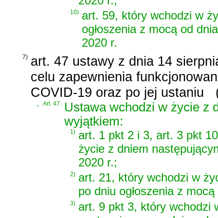
2020 r.;
10)
art. 59, który wchodzi w ż
ogłoszenia z mocą od dnia
2020 r.
7)
art. 47 ustawy z dnia 14 sierpn
celu zapewnienia funkcjonowan
COVID-19 oraz po jej ustaniu
„
Art. 47.
Ustawa wchodzi w życie z d
wyjątkiem:
1)
art. 1 pkt 2 i 3, art. 3 pkt 
życie z dniem następujący
2020 r.;
2)
art. 21, który wchodzi w ż
po dniu ogłoszenia z mocą o
3)
art. 9 pkt 3, który wchodzi