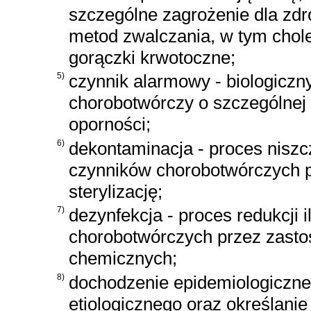
szczególne zagrożenie dla zd
metod zwalczania, w tym chol
gorączki krwotoczne;
5)
czynnik alarmowy - biologiczn
chorobotwórczy o szczególnej 
oporności;
6)
dekontaminacja - proces niszc
czynników chorobotwórczych p
sterylizację;
7)
dezynfekcja - proces redukcji 
chorobotwórczych przez zasto
chemicznych;
8)
dochodzenie epidemiologiczne
etiologicznego oraz określanie