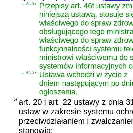
„
Art. 32.
Przepisy art. 46f ustawy z
niniejszą ustawą, stosuje si
właściwego do spraw zdrowi
obsługującego tego ministr
właściwego do spraw zdrowi
funkcjonalności systemu tel
ministrowi właściwemu do s
systemów informacyjnych o
„
Art. 37.
Ustawa wchodzi w życie z
dniem następującym po dni
ogłoszenia.
5)
art. 20 i art. 22 ustawy z dnia 
ustaw w zakresie systemu ochr
przeciwdziałaniem i zwalczan
stanowią: