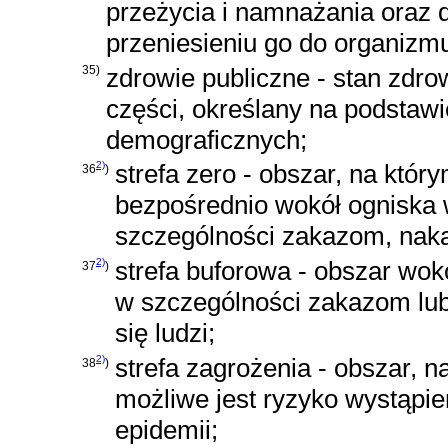
przeżycia i namnażania oraz
przeniesieniu go do organizmu
35)
zdrowie publiczne - stan zdro
części, określany na podstaw
demograficznych;
2)
strefa zero - obszar, na któr
36
)
bezpośrednio wokół ogniska 
szczególności zakazom, naka
2)
strefa buforowa - obszar wok
37
)
w szczególności zakazom lu
się ludzi;
2)
strefa zagrożenia - obszar, n
38
)
możliwe jest ryzyko wystąpie
epidemii;