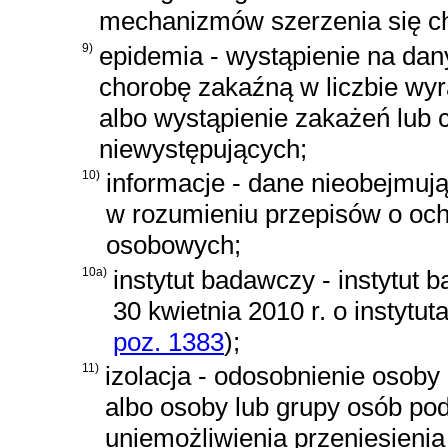
mechanizmów szerzenia się ch
9)
epidemia - wystąpienie na da
chorobę zakaźną w liczbie wyr
albo wystąpienie zakażeń lub
niewystępujących;
10)
informacje - dane nieobejmu
w rozumieniu przepisów o oc
osobowych;
10a)
instytut badawczy - instytut
30 kwietnia 2010 r. o instyt
poz. 1383
)
;
11)
izolacja - odosobnienie osob
albo osoby lub grupy osób po
uniemożliwienia przeniesieni