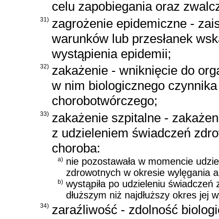
celu zapobiegania oraz zwalc
31)
zagrożenie epidemiczne - zai
warunków lub przesłanek wsk
wystąpienia epidemii;
32)
zakażenie - wniknięcie do org
w nim biologicznego czynnika
chorobotwórczego;
33)
zakażenie szpitalne - zakażen
z udzieleniem świadczeń zdr
choroba:
a)
nie pozostawała w momencie udzie
zdrowotnych w okresie wylęgania a
b)
wystąpiła po udzieleniu świadczeń 
dłuższym niż najdłuższy okres jej w
34)
zaraźliwość - zdolność biolo