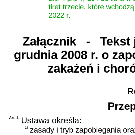
tiret trzecie, które wchodz
2022 r.
Załącznik
- Tekst j
grudnia 2008 r. o za
zakażeń i chor
Ro
Przep
Art. 1.
Ustawa określa:
1)
zasady i tryb zapobiegania or