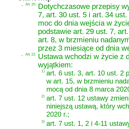
„
Art. 20.
Dotychczasowe przepisy wy
7, art. 30 ust. 5 i art. 34 u
moc do dnia wejścia w życ
podstawie art. 29 ust. 7, art
art. 8, w brzmieniu nadanym
przez 3 miesiące od dnia we
„
Art. 22.
Ustawa wchodzi w życie z d
wyjątkiem:
1)
art. 6 ust. 3, art. 10 ust. 2
w art. 15, w brzmieniu nad
mocą od dnia 8 marca 2020
2)
art. 7 ust. 12 ustawy zmie
niniejszą ustawą, który wc
2020 r.;
3)
art. 7 ust. 1, 2 i 4-11 ust