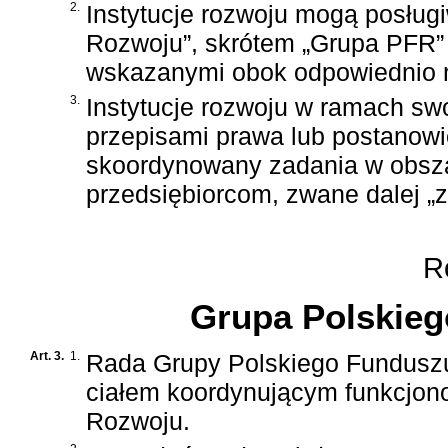
2.
Instytucje rozwoju mogą posłu
Rozwoju”, skrótem „Grupa PFR” 
wskazanymi obok odpowiednio na
3.
Instytucje rozwoju w ramach sw
przepisami prawa lub postanowi
skoordynowany zadania w obsza
przedsiębiorcom, zwane dalej „
Ro
Grupa Polskie
Art. 3.
1.
Rada Grupy Polskiego Funduszu 
ciałem koordynującym funkcjon
Rozwoju.