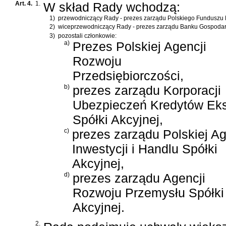
Art. 4.
1.
W skład Rady wchodzą:
1)
przewodniczący Rady - prezes zarządu Polskiego Funduszu
2)
wiceprzewodniczący Rady - prezes zarządu Banku Gospoda
3)
pozostali członkowie:
a)
Prezes Polskiej Agencji
Rozwoju
Przedsiębiorczości,
b)
prezes zarządu Korporacji
Ubezpieczeń Kredytów Ek
Spółki Akcyjnej,
c)
prezes zarządu Polskiej Ag
Inwestycji i Handlu Spółki
Akcyjnej,
d)
prezes zarządu Agencji
Rozwoju Przemysłu Spółki
Akcyjnej.
2.