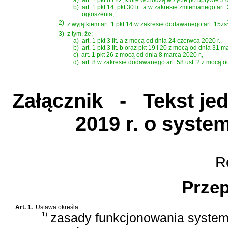
b)
art. 1 pkt 14, pkt 30 lit. a w zakresie zmienianego art.
ogłoszenia;
2)
z wyjątkiem art. 1 pkt 14 w zakresie dodawanego art. 15zs
3)
z tym, że:
a)
art. 1 pkt 3 lit. a z mocą od dnia 24 czerwca 2020 r.,
b)
art. 1 pkt 3 lit. b oraz pkt 19 i 20 z mocą od dnia 31 m
c)
art. 1 pkt 26 z mocą od dnia 8 marca 2020 r.,
d)
art. 8 w zakresie dodawanego art. 58 ust. 2 z mocą o
Załącznik
- Tekst jedn
2019 r. o system
Ro
Przep
Art. 1.
Ustawa określa:
1)
zasady funkcjonowania systemu 