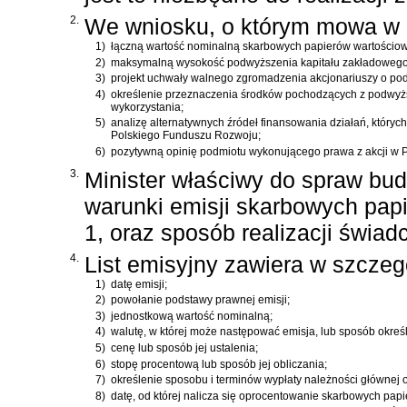
2.
We wniosku, o którym mowa w u
1)
łączną wartość nominalną skarbowych papierów wartościo
2)
maksymalną wysokość podwyższenia kapitału zakładowego
3)
projekt uchwały walnego zgromadzenia akcjonariuszy o po
4)
określenie przeznaczenia środków pochodzących z podwyż
wykorzystania;
5)
analizę alternatywnych źródeł finansowania działań, któr
Polskiego Funduszu Rozwoju;
6)
pozytywną opinię podmiotu wykonującego prawa z akcji w
3.
Minister właściwy do spraw budż
warunki emisji skarbowych pap
1, oraz sposób realizacji świad
4.
List emisyjny zawiera w szczeg
1)
datę emisji;
2)
powołanie podstawy prawnej emisji;
3)
jednostkową wartość nominalną;
4)
walutę, w której może następować emisja, lub sposób określ
5)
cenę lub sposób jej ustalenia;
6)
stopę procentową lub sposób jej obliczania;
7)
określenie sposobu i terminów wypłaty należności głównej 
8)
datę, od której nalicza się oprocentowanie skarbowych papi