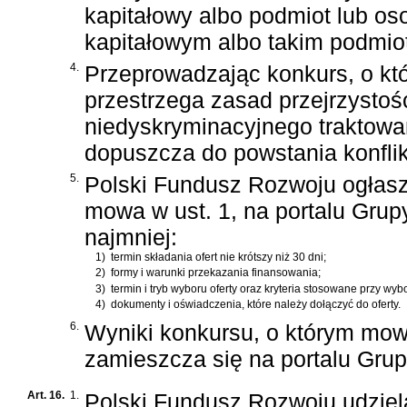
kapitałowy albo podmiot lub os
kapitałowym albo takim podmio
4.
Przeprowadzając konkurs, o kt
przestrzega zasad przejrzystośc
niedyskryminacyjnego traktowan
dopuszcza do powstania konflik
5.
Polski Fundusz Rozwoju ogłasz
mowa w ust. 1, na portalu Grup
najmniej:
1)
termin składania ofert nie krótszy niż 30 dni;
2)
formy i warunki przekazania finansowania;
3)
termin i tryb wyboru oferty oraz kryteria stosowane przy wybo
4)
dokumenty i oświadczenia, które należy dołączyć do oferty.
6.
Wyniki konkursu, o którym mow
zamieszcza się na portalu Gru
Art. 16.
1.
Polski Fundusz Rozwoju udziel