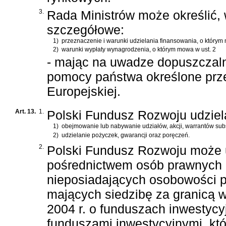
3.
Rada Ministrów może określić,
szczegółowe:
1)
przeznaczenie i warunki udzielania finansowania, o którym 
2)
warunki wypłaty wynagrodzenia, o którym mowa w ust. 2
- mając na uwadze dopuszczaln
pomocy państwa określone prze
Europejskiej.
Art. 13.
1.
Polski Fundusz Rozwoju udziel
1)
obejmowanie lub nabywanie udziałów, akcji, warrantów subs
2)
udzielanie pożyczek, gwarancji oraz poręczeń.
2.
Polski Fundusz Rozwoju może u
pośrednictwem osób prawnych l
nieposiadających osobowości p
mających siedzibę za granicą 
2004 r. o funduszach inwestycy
funduszami inwestycyjnymi
, kt