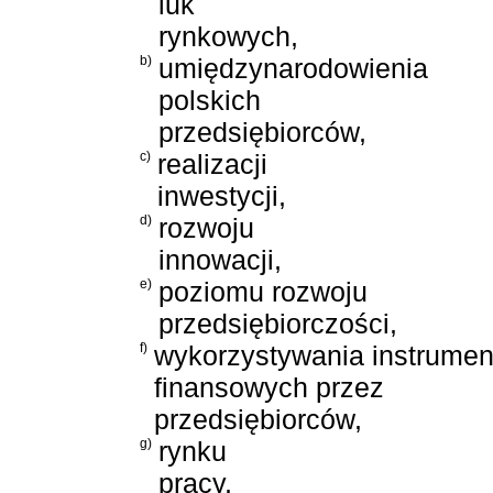
luk
rynkowych,
b)
umiędzynarodowienia
polskich
przedsiębiorców,
c)
realizacji
inwestycji,
d)
rozwoju
innowacji,
e)
poziomu rozwoju
przedsiębiorczości,
f)
wykorzystywania instrume
finansowych przez
przedsiębiorców,
g)
rynku
pracy,