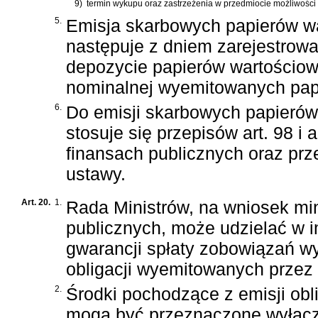
9)
termin wykupu oraz zastrzeżenia w przedmiocie możliwośc
5.
Emisja skarbowych papierów wa
następuje z dniem zarejestrow
depozycie papierów wartościow
nominalnej wyemitowanych pap
6.
Do emisji skarbowych papierów 
stosuje się przepisów
art. 98 i
finansach publicznych
oraz prz
ustawy.
Art. 20.
1.
Rada Ministrów, na wniosek mi
publicznych, może udzielać w 
gwarancji spłaty zobowiązań wy
obligacji wyemitowanych przez
2.
Środki pochodzące z emisji obli
mogą być przeznaczone wyłączn