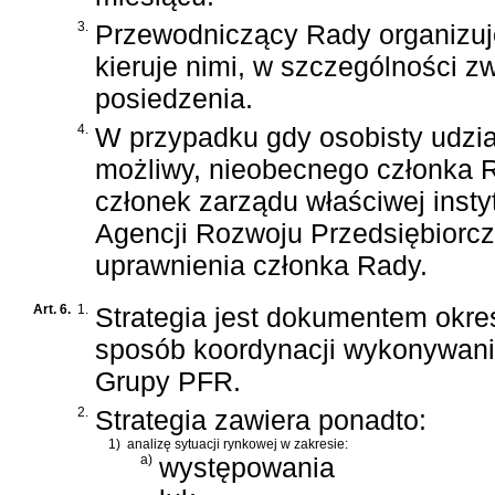
3.
Przewodniczący Rady organizuj
kieruje nimi, w szczególności zw
posiedzenia.
4.
W przypadku gdy osobisty udzia
możliwy, nieobecnego członka 
członek zarządu właściwej insty
Agencji Rozwoju Przedsiębiorczo
uprawnienia członka Rady.
Art. 6.
1.
Strategia jest dokumentem okre
sposób koordynacji wykonywan
Grupy PFR.
2.
Strategia zawiera ponadto:
1)
analizę sytuacji rynkowej w zakresie:
a)
występowania