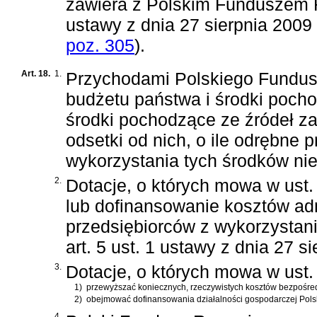
zawiera z Polskim Funduszem
ustawy z dnia 27 sierpnia 2009 
poz. 305
)
.
Art. 18.
1.
Przychodami Polskiego Fundus
budżetu państwa i środki pocho
środki pochodzące ze źródeł za
odsetki od nich, o ile odrębne
wykorzystania tych środków nie
2.
Dotacje, o których mowa w ust
lub dofinansowanie kosztów ad
przedsiębiorców z wykorzystan
art. 5 ust. 1 ustawy z dnia 27 s
3.
Dotacje, o których mowa w ust.
1)
przewyższać koniecznych, rzeczywistych kosztów bezpośred
2)
obejmować dofinansowania działalności gospodarczej Pol
4.