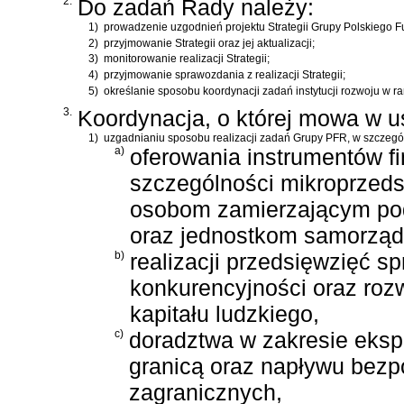
2.
Do zadań Rady należy:
1)
prowadzenie uzgodnień projektu Strategii Grupy Polskiego Fun
2)
przyjmowanie Strategii oraz jej aktualizacji;
3)
monitorowanie realizacji Strategii;
4)
przyjmowanie sprawozdania z realizacji Strategii;
5)
określanie sposobu koordynacji zadań instytucji rozwoju w
3.
Koordynacja, o której mowa w us
1)
uzgadnianiu sposobu realizacji zadań Grupy PFR, w szczegól
a)
oferowania instrumentów f
szczególności mikroprzeds
osobom zamierzającym pod
oraz jednostkom samorządu
b)
realizacji przedsięwzięć s
konkurencyjności oraz roz
kapitału ludzkiego,
c)
doradztwa w zakresie ekspo
granicą oraz napływu bezp
zagranicznych,