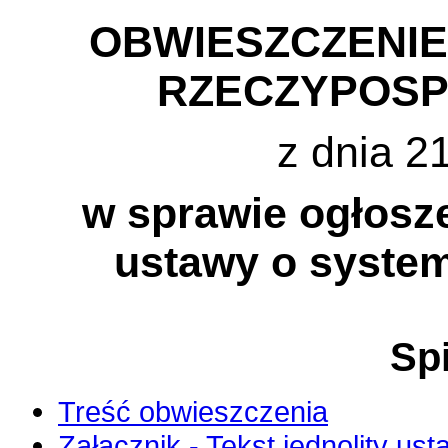
OBWIESZCZENI
RZECZYPOSP
z dnia 2
w sprawie ogłosze
ustawy o system
Spi
Treść obwieszczenia
Załącznik - Tekst jednolity ust