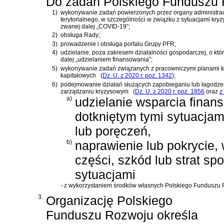
Do zadań Polskiego Funduszu 
1)
wykonywanie zadań powierzonych przez organy administracj
terytorialnego, w szczególności w związku z sytuacjami k
zwanej dalej „COVID-19”;
2)
obsługa Rady;
3)
prowadzenie i obsługa portalu Grupy PFR;
4)
udzielanie, poza zakresem działalności gospodarczej, o kt
dalej „udzielaniem finansowania”;
5)
wykonywanie zadań związanych z pracowniczymi planami k
kapitałowych
(
Dz. U. z 2020 r. poz. 1342
)
;
6)
podejmowanie działań służących zapobieganiu lub łagodze
zarządzaniu kryzysowym
(
Dz. U. z 2020 r. poz. 1856
oraz
z
a)
udzielanie wsparcia fina
dotkniętym tymi sytuacjam
lub poręczeń,
b)
naprawienie lub pokrycie, 
części, szkód lub strat s
sytuacjami
- z wykorzystaniem środków własnych Polskiego Funduszu R
3.
Organizację Polskiego
Funduszu Rozwoju określa