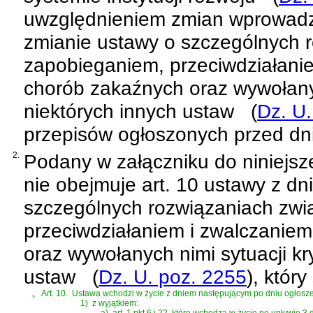
uwzględnieniem zmian wprowa
zmianie ustawy o szczególnych 
zapobieganiem, przeciwdziałani
chorób zakaźnych oraz wywołany
niektórych innych ustaw
(
Dz. U.
przepisów ogłoszonych przed dn
2.
Podany w załączniku do niniejsz
nie obejmuje
art. 10 ustawy z dn
szczególnych rozwiązaniach zwi
przeciwdziałaniem i zwalczanie
oraz wywołanych nimi sytuacji k
ustaw
(
Dz. U. poz. 2255
)
, który
„
Art. 10.
Ustawa wchodzi w życie z dniem następującym po dniu ogłosze
1)
z wyjątkiem:
a)
art. 1 pkt 6 i 22, które wchodzą w życie po upływie 3 