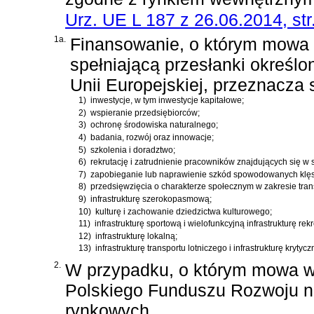
Urz. UE L 187 z 26.06.2014, str
1a.
Finansowanie, o którym mowa 
spełniającą przesłanki określo
Unii Europejskiej, przeznacza 
1)
inwestycje, w tym inwestycje kapitałowe;
2)
wspieranie przedsiębiorców;
3)
ochronę środowiska naturalnego;
4)
badania, rozwój oraz innowacje;
5)
szkolenia i doradztwo;
6)
rekrutację i zatrudnienie pracowników znajdujących się w 
7)
zapobieganie lub naprawienie szkód spowodowanych klęsk
8)
przedsięwzięcia o charakterze społecznym w zakresie tra
9)
infrastrukturę szerokopasmową;
10)
kulturę i zachowanie dziedzictwa kulturowego;
11)
infrastrukturę sportową i wielofunkcyjną infrastrukturę rek
12)
infrastrukturę lokalną;
13)
infrastrukturę transportu lotniczego i infrastrukturę krytyc
2.
W przypadku, o którym mowa w
Polskiego Funduszu Rozwoju n
rynkowych.