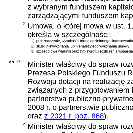
z wybranym funduszem kapita
zarządzającymi funduszem kap
2.
Umowa, o której mowa w ust. 1
określa w szczególności:
1)
przeznaczenie, wysokość i formę udzielanego finansowania
2)
skutki niewykonania lub nienależytego wykonania umowy;
3)
szczegółowe warunki oraz tryb zwrotu i rozliczenia wsparci
Art. 17.
1.
Minister właściwy do spraw ro
Prezesa Polskiego Funduszu R
Rozwoju dotacji na realizację z
związanych z przygotowaniem l
partnerstwa publiczno-prywatn
2008 r. o partnerstwie publicz
oraz
z 2021 r. poz. 868
)
.
2.
Minister właściwy do spraw rozw