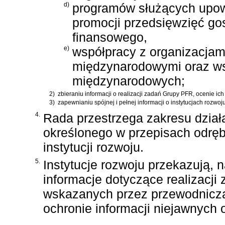
d)
programów służących upow
promocji przedsięwzięć go
finansowego,
e)
współpracy z organizacjami
międzynarodowymi oraz w
międzynarodowych;
2)
zbieraniu informacji o realizacji zadań Grupy PFR, ocenie ic
3)
zapewnianiu spójnej i pełnej informacji o instytucjach rozwo
4.
Rada przestrzega zakresu działa
określonego w przepisach odręb
instytucji rozwoju.
5.
Instytucje rozwoju przekazują,
informacje dotyczące realizacji
wskazanych przez przewodniczą
ochronie informacji niejawnych 