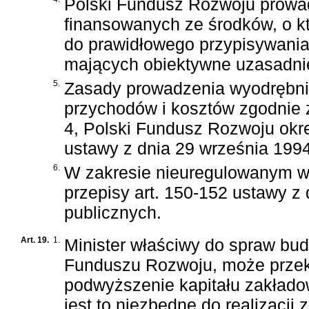
Polski Fundusz Rozwoju prowad
finansowanych ze środków, o k
do prawidłowego przypisywania
mających obiektywne uzasadni
5.
Zasady prowadzenia wyodrębnio
przychodów i kosztów zgodnie
4, Polski Fundusz Rozwoju okre
ustawy z dnia 29 września 1994
6.
W zakresie nieuregulowanym w 
przepisy
art. 150-152 ustawy z 
publicznych
.
Art. 19.
1.
Minister właściwy do spraw bu
Funduszu Rozwoju, może przek
podwyższenie kapitału zakłado
jest to niezbędne do realizacj