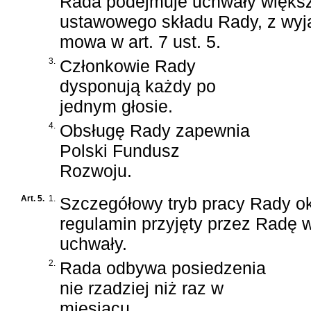
Rada podejmuje uchwały większ
ustawowego składu Rady, z wyją
mowa w art. 7 ust. 5.
3.
Członkowie Rady
dysponują każdy po
jednym głosie.
4.
Obsługę Rady zapewnia
Polski Fundusz
Rozwoju.
Art. 5.
1.
Szczegółowy tryb pracy Rady ok
regulamin przyjęty przez Radę 
uchwały.
2.
Rada odbywa posiedzenia
nie rzadziej niż raz w
miesiącu.