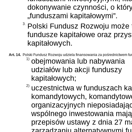
dokonywanie czynności, o któr
„funduszami kapitałowymi”.
3.
Polski Fundusz Rozwoju może t
fundusze kapitałowe oraz przy
kapitałowych.
Art. 14.
Polski Fundusz Rozwoju udziela finansowania za pośrednictwem fun
1)
obejmowania lub nabywania
udziałów lub akcji funduszy
kapitałowych;
2)
uczestnictwa w funduszach ka
komandytowych, komandytowo-
organizacyjnych nieposiadając
wspólnego inwestowania mając
przepisów
ustawy z dnia 27 ma
zarządzaniu alternatywnymi f