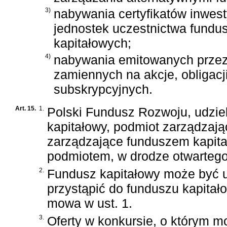
3)
nabywania certyfikatów inwest
jednostek uczestnictwa fundu
kapitałowych;
4)
nabywania emitowanych przez f
zamiennych na akcje, obligac
subskrypcyjnych.
Art. 15.
1.
Polski Fundusz Rozwoju, udziel
kapitałowy, podmiot zarządzaj
zarządzające funduszem kapita
podmiotem, w drodze otwartego 
2.
Fundusz kapitałowy może być 
przystąpić do funduszu kapitał
mowa w ust. 1.
3.
Oferty w konkursie, o którym m