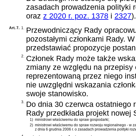
zasadach prowadzenia polityki 
oraz
z 2020 r. poz. 1378
i
2327
)
.
Art. 7.
1.
Przewodniczący Rady opracowuje
pozostałymi członkami Rady. W
przedstawiać propozycje postano
2.
Członek Rady może także wskaza
zmiany ze względu na przepisy 
reprezentowaną przez niego ins
nie uwzględni wskazania członk
swoje stanowisko.
3.
Do dnia 30 czerwca ostatniego 
Rady przedkłada projekt nowej S
1)
ministrowi właściwemu do spraw gospodarki;
2)
ministrowi właściwemu do spraw rozwoju regionalnego - w z
z dnia 6 grudnia 2006 r. o zasadach prowadzenia polityki roz