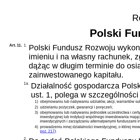
Ro
Polski F
Art. 11.
1.
Polski Fundusz Rozwoju wykon
imieniu i na własny rachunek, 
dążąc w długim terminie do osi
zainwestowanego kapitału.
1a.
Działalność gospodarcza Pols
ust. 1, polega w szczególności
1)
obejmowaniu lub nabywaniu udziałów, akcji, warrantów su
2)
udzielaniu pożyczek, gwarancji i poręczeń;
3)
obejmowaniu lub nabywaniu jednostek uczestnictwa i certy
inwestycyjnej lub instytucji wspólnego inwestowania mają
inwestycyjnych i zarządzaniu alternatywnymi funduszami i
4)
prowadzeniu innej działalności inwestycyjnej, o której mo
poz. 217
)
.
2.