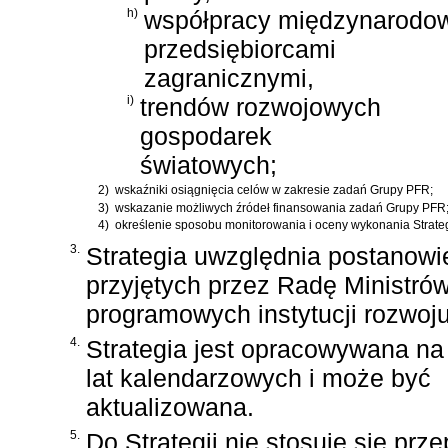
h)
współpracy międzynarodow
przedsiębiorcami
zagranicznymi,
i)
trendów rozwojowych
gospodarek
światowych;
2)
wskaźniki osiągnięcia celów w zakresie zadań Grupy PFR;
3)
wskazanie możliwych źródeł finansowania zadań Grupy PFR
4)
określenie sposobu monitorowania i oceny wykonania Strateg
3.
Strategia uwzględnia postanow
przyjętych przez Radę Ministró
programowych instytucji rozwoju
4.
Strategia jest opracowywana na
lat kalendarzowych i może być
aktualizowana.
5.
Do Strategii nie stosuje się prz