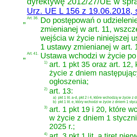
dyrektywę 2012/27/UE w spra
Urz. UE L 156 z 19.06.2018, s
„
Art. 36.
Do postępowań o udzieleni
zmienianej w art. 11, wszc
wejścia w życie niniejszej us
1 ustawy zmienianej w art.
„
Art. 41.
Ustawa wchodzi w życie po 
1)
art. 1 pkt 35 oraz art. 12
życie z dniem następują
ogłoszenia;
2)
art. 13:
a)
pkt 1 lit. a-d, pkt 2 i 4, które wchodzą w życie z 
b)
pkt 1 lit. e, który wchodzi w życie z dniem 1 styc
3)
art. 1 pkt 19 i 20, które 
w życie z dniem 1 styczn
2025 r.;
4)
art. 3 pkt 1 lit. a tiret pie