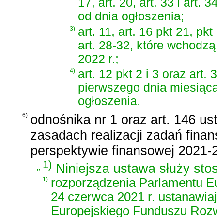
17, art. 20, art. 33 i art
od dnia ogłoszenia;
3)
art. 11, art. 16 pkt 21, pkt 
art. 28-32, które wchodz
2022 r.;
4)
art. 12 pkt 2 i 3 oraz art
pierwszego dnia miesiąc
ogłoszenia.
6)
odnośnika nr 1 oraz
art. 146 us
zasadach realizacji zadań fin
perspektywie finansowej 2021-
„
1)
Niniejsza ustawa służy sto
1)
rozporządzenia Parlamentu Eu
24 czerwca 2021 r. ustanawia
Europejskiego Funduszu Rozw