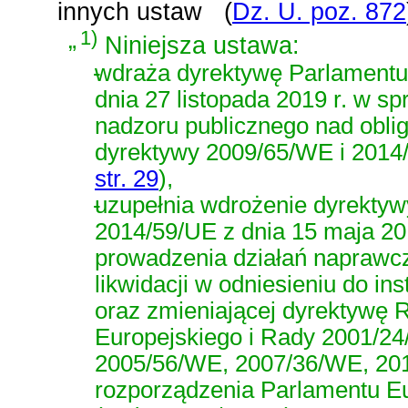
innych ustaw
(
Dz. U. poz. 872
„
1)
Niniejsza ustawa:
-
wdraża
dyrektywę Parlamentu
dnia 27 listopada 2019 r. w sp
nadzoru publicznego nad obli
dyrektywy 2009/65/WE i 2014
str. 29
)
,
-
uzupełnia wdrożenie dyrektyw
2014/59/UE z dnia 15 maja 20
prowadzenia działań naprawcz
likwidacji w odniesieniu do in
oraz zmieniającej dyrektywę
Europejskiego i Rady 2001/2
2005/56/WE, 2007/36/WE, 201
rozporządzenia Parlamentu Eu