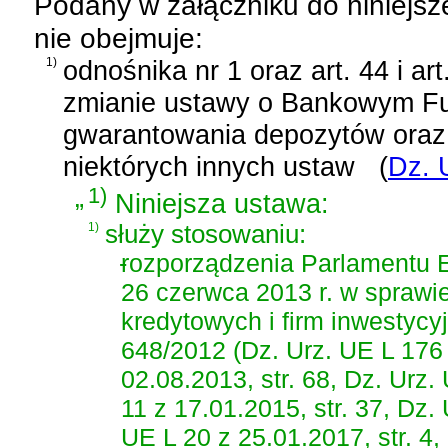
Podany w załączniku do niniejsz
nie obejmuje:
1)
odnośnika nr 1 oraz
art. 44 i ar
zmianie ustawy o Bankowym F
gwarantowania depozytów oraz 
niektórych innych ustaw
(
Dz. 
„
1)
Niniejsza ustawa:
1)
służy stosowaniu:
-
rozporządzenia Parlamentu E
26 czerwca 2013 r. w sprawi
kredytowych i firm inwestycy
648/2012 (Dz. Urz. UE L 176 
02.08.2013, str. 68, Dz. Urz.
11 z 17.01.2015, str. 37, Dz.
UE L 20 z 25.01.2017, str. 4,