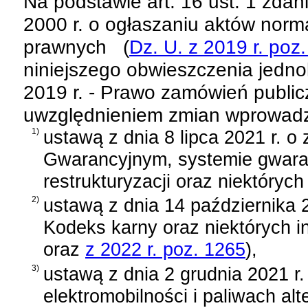
Na podstawie
art. 16 ust. 1 zda
2000 r. o ogłaszaniu aktów norm
prawnych
(
Dz. U. z 2019 r. poz
niniejszego obwieszczenia jednol
2019 r. - Prawo zamówień publi
uwzględnieniem zmian wprowad
1)
ustawą z dnia 8 lipca 2021 r.
Gwarancyjnym, systemie gwara
restrukturyzacji oraz niektóryc
2)
ustawą z dnia 14 października 2
Kodeks karny oraz niektórych 
oraz
z 2022 r. poz. 1265
)
,
3)
ustawą z dnia 2 grudnia 2021 r
elektromobilności i paliwach al