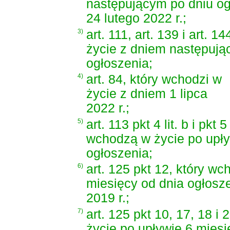
następującym po dniu og
24 lutego 2022 r.;
3)
art. 111, art. 139 i art. 
życie z dniem następują
ogłoszenia;
4)
art. 84, który wchodzi w
życie z dniem 1 lipca
2022 r.;
5)
art. 113 pkt 4 lit. b i pkt 
wchodzą w życie po upły
ogłoszenia;
6)
art. 125 pkt 12, który wc
miesięcy od dnia ogłosze
2019 r.;
7)
art. 125 pkt 10, 17, 18 i
życie po upływie 6 miesi