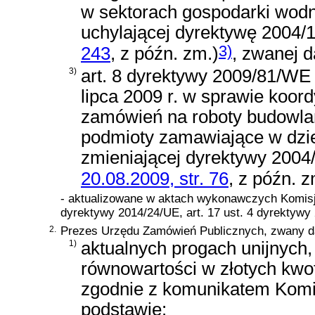
w sektorach gospodarki wodne
uchylającej dyrektywę 2004
3)
243
, z późn. zm.)
, zwanej d
3)
art. 8 dyrektywy 2009/81/WE
lipca 2009 r. w sprawie koord
zamówień na roboty budowlane
podmioty zamawiające w dzie
zmieniającej dyrektywy 200
20.08.2009, str. 76
, z późn. z
- aktualizowane w aktach wykonawczych Komisji
dyrektywy 2014/24/UE, art. 17 ust. 4 dyrektywy
2.
Prezes Urzędu Zamówień Publicznych, zwany da
1)
aktualnych progach unijnych,
równowartości w złotych kwo
zgodnie z komunikatem Komi
podstawie: