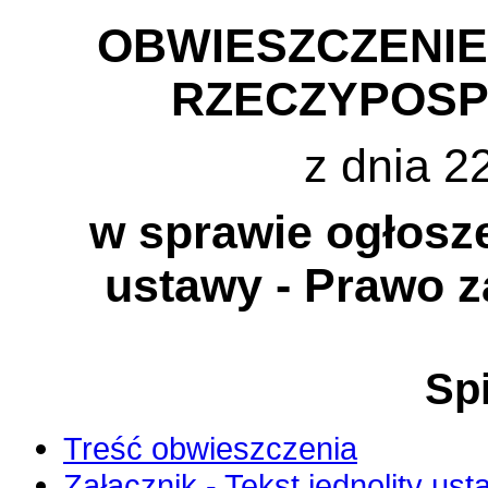
OBWIESZCZENI
RZECZYPOSP
z dnia 22
w sprawie ogłosze
ustawy - Prawo 
Spi
Treść obwieszczenia
Załącznik - Tekst jednolity us