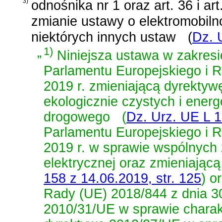
3)
odnośnika nr 1 oraz
art. 36 i a
zmianie ustawy o elektromobiln
niektórych innych ustaw
(
Dz. 
„
1)
Niniejsza ustawa w zakresi
Parlamentu Europejskiego i 
2019 r. zmieniającą dyrekty
ekologicznie czystych i ener
drogowego
(
Dz. Urz. UE L 1
Parlamentu Europejskiego i 
2019 r. w sprawie wspólnych
elektrycznej oraz zmieniając
158 z 14.06.2019, str. 125
)
o
Rady (UE) 2018/844 z dnia 30
2010/31/UE w sprawie charak