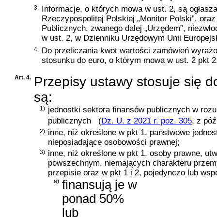
3.
Informacje, o których mowa w ust. 2, są ogłas
Rzeczypospolitej Polskiej „Monitor Polski”, or
Publicznych, zwanego dalej „Urzędem”, niezwłoc
w ust. 2, w Dzienniku Urzędowym Unii Europejsk
4.
Do przeliczania kwot wartości zamówień wyrażon
stosunku do euro, o którym mowa w ust. 2 pkt 2
Art. 4.
Przepisy ustawy stosuje się d
są:
1)
jednostki sektora finansów publicznych w roz
publicznych
(
Dz. U. z 2021 r. poz. 305
, z pó
2)
inne, niż określone w pkt 1, państwowe jednos
nieposiadające osobowości prawnej;
3)
inne, niż określone w pkt 1, osoby prawne, u
powszechnym, niemających charakteru przemy
przepisie oraz w pkt 1 i 2, pojedynczo lub wsp
a)
finansują je w
ponad 50%
lub