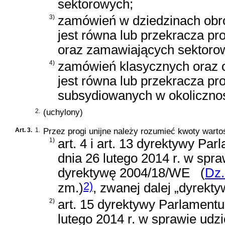
sektorowych;
3)
zamówień w dziedzinach obro
jest równa lub przekracza pr
oraz zamawiających sektoro
4)
zamówień klasycznych oraz o
jest równa lub przekracza pr
subsydiowanych w okolicznoś
2.
(uchylony)
Art. 3.
1.
Przez progi unijne należy rozumieć kwoty wart
1)
art. 4 i art. 13 dyrektywy P
dnia 26 lutego 2014 r. w spr
dyrektywę 2004/18/WE
(
Dz.
2)
zm.)
, zwanej dalej „dyrekt
2)
art. 15 dyrektywy Parlamentu
lutego 2014 r. w sprawie udz