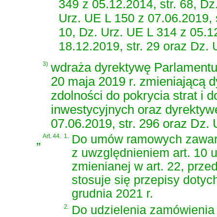
349 z 05.12.2014, str. 68, Dz
Urz. UE L 150 z 07.06.2019, s
10, Dz. Urz. UE L 314 z 05.12
18.12.2019, str. 29 oraz Dz. U
3)
wdraża dyrektywę Parlamentu 
20 maja 2019 r. zmieniającą 
zdolności do pokrycia strat i d
inwestycyjnych oraz dyrektyw
07.06.2019, str. 296 oraz Dz. 
„
Art. 44.
1.
Do umów ramowych zawart
z uwzględnieniem art. 10 us
zmienianej w art. 22, prze
stosuje się przepisy dotyc
grudnia 2021 r.
2.
Do udzielenia zamówieni