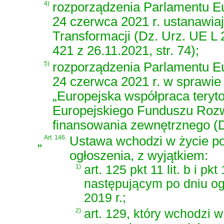
4)
rozporządzenia Parlamentu Eu
24 czerwca 2021 r. ustanawia
Transformacji (Dz. Urz. UE L 2
421 z 26.11.2021, str. 74);
5)
rozporządzenia Parlamentu Eu
24 czerwca 2021 r. w sprawie
„Europejska współpraca teryto
Europejskiego Funduszu Rozw
finansowania zewnętrznego (Dz
„
Art. 146.
Ustawa wchodzi w życie po
ogłoszenia, z wyjątkiem:
1)
art. 125 pkt 11 lit. b i p
następującym po dniu og
2019 r.;
2)
art. 129, który wchodzi 