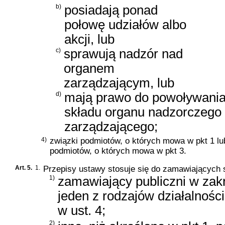
b)
posiadają ponad
połowę udziałów albo
akcji, lub
c)
sprawują nadzór nad
organem
zarządzającym, lub
d)
mają prawo do powoływania
składu organu nadzorczego 
zarządzającego;
4)
związki podmiotów, o których mowa w pkt 1 lub
podmiotów, o których mowa w pkt 3.
Art. 5.
1.
Przepisy ustawy stosuje się do zamawiających 
1)
zamawiający publiczni w zak
jeden z rodzajów działalnośc
w ust. 4;
2)