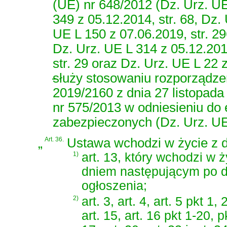
(UE) nr 648/2012 (Dz. Urz. UE
349 z 05.12.2014, str. 68, Dz.
UE L 150 z 07.06.2019, str. 29
Dz. Urz. UE L 314 z 05.12.2019
str. 29 oraz Dz. Urz. UE L 22 z
-
służy stosowaniu rozporządze
2019/2160 z dnia 27 listopada
nr 575/2013 w odniesieniu do e
zabezpieczonych (Dz. Urz. UE 
„
Art. 36.
Ustawa wchodzi w życie z dn
1)
art. 13, który wchodzi w ż
dniem następującym po d
ogłoszenia;
2)
art. 3, art. 4, art. 5 pkt 1, 
art. 15, art. 16 pkt 1-20, p