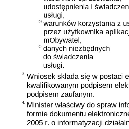
udostępnienia i świadczen
usługi,
b)
warunków korzystania z us
przez użytkownika aplikacj
mObywatel,
c)
danych niezbędnych
do świadczenia
usługi.
3.
Wniosek składa się w postaci el
kwalifikowanym podpisem elek
podpisem zaufanym.
4.
Minister właściwy do spraw in
formie dokumentu elektronicz
2005 r. o informatyzacji działa