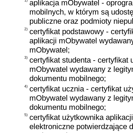
1)
aplikacja mObywatel - oprogr
mobilnych, w którym są udost
publiczne oraz podmioty niepu
2)
certyfikat podstawowy - certyf
aplikacji mObywatel wydawa
mObywatel;
3)
certyfikat studenta - certyfikat
mObywatel wydawany z legity
dokumentu mobilnego;
4)
certyfikat ucznia - certyfikat u
mObywatel wydawany z legitym
dokumentu mobilnego;
5)
certyfikat użytkownika aplika
elektroniczne potwierdzające d