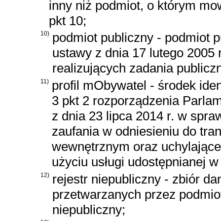
inny niż podmiot, o którym m
pkt 10;
10)
podmiot publiczny - podmiot 
ustawy z dnia 17 lutego 2005 r
realizujących zadania publicz
11)
profil mObywatel - środek ide
3 pkt 2 rozporządzenia Parla
z dnia 23 lipca 2014 r. w spraw
zaufania w odniesieniu do tra
wewnętrznym oraz uchylając
użyciu usługi udostępnianej w
12)
rejestr niepubliczny - zbiór d
przetwarzanych przez podmio
niepubliczny;