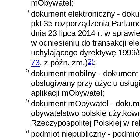
mObywatel;
6)
dokument elektroniczny - dok
pkt 35 rozporządzenia Parlame
dnia 23 lipca 2014 r. w sprawie 
w odniesieniu do transakcji e
uchylającego dyrektywę 1999
2)
73
, z późn. zm.)
;
7)
dokument mobilny - dokument 
obsługiwany przy użyciu usług
aplikacji mObywatel;
8)
dokument mObywatel - dokumen
obywatelstwo polskie użytkown
Rzeczypospolitej Polskiej w re
9)
podmiot niepubliczny - podmio