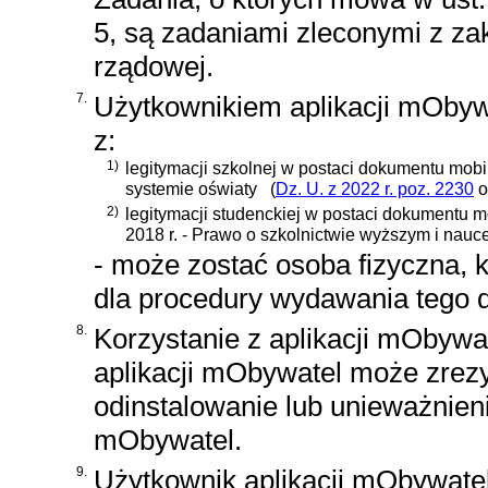
5, są zadaniami zleconymi z zak
rządowej.
7.
Użytkownikiem aplikacji mObyw
z:
1)
legitymacji szkolnej w postaci dokumentu mob
systemie oświaty
(
Dz. U. z 2022 r. poz. 2230
o
2)
legitymacji studenckiej w postaci dokumentu 
2018 r. - Prawo o szkolnictwie wyższym i nauc
- może zostać osoba fizyczna, 
dla procedury wydawania tego 
8.
Korzystanie z aplikacji mObywat
aplikacji mObywatel może zrezyg
odinstalowanie lub unieważnieni
mObywatel.
9.
Użytkownik aplikacji mObywate