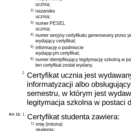
ucznia;
2)
nazwisko
ucznia;
3)
numer PESEL
ucznia;
4)
numer seryjny certyfikatu generowany przez 
wydający certyfikat;
5)
informację o podmiocie
wydającym certyfikat;
6)
numer identyfikujący legitymację szkolną w p
ten certyfikat został wydany.
2.
Certyfikat ucznia jest wydawan
informatyzacji albo obsługując
semestru, w którym jest wydaw
legitymacja szkolna w postaci
Art. 12.
1.
Certyfikat studenta zawiera:
1)
imię (imiona)
studenta;