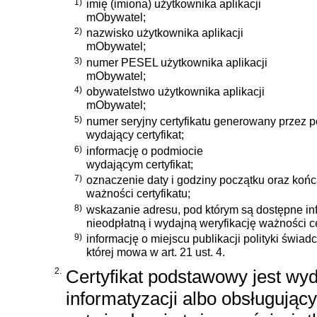
1)
imię (imiona) użytkownika aplikacji
mObywatel;
2)
nazwisko użytkownika aplikacji
mObywatel;
3)
numer PESEL użytkownika aplikacji
mObywatel;
4)
obywatelstwo użytkownika aplikacji
mObywatel;
5)
numer seryjny certyfikatu generowany przez 
wydający certyfikat;
6)
informację o podmiocie
wydającym certyfikat;
7)
oznaczenie daty i godziny początku oraz koń
ważności certyfikatu;
8)
wskazanie adresu, pod którym są dostępne in
nieodpłatną i wydajną weryfikację ważności ce
9)
informację o miejscu publikacji polityki świadc
której mowa w art. 21 ust. 4.
2.
Certyfikat podstawowy jest wy
informatyzacji albo obsługujący