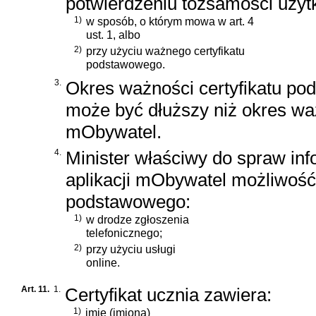
potwierdzeniu tożsamości użyt
1)
w sposób, o którym mowa w art. 4
ust. 1, albo
2)
przy użyciu ważnego certyfikatu
podstawowego.
3.
Okres ważności certyfikatu po
może być dłuższy niż okres w
mObywatel.
4.
Minister właściwy do spraw in
aplikacji mObywatel możliwość 
podstawowego:
1)
w drodze zgłoszenia
telefonicznego;
2)
przy użyciu usługi
online.
Art. 11.
1.
Certyfikat ucznia zawiera:
1)
imię (imiona)