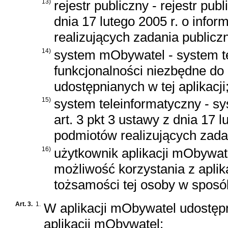
13)
rejestr publiczny - rejestr pu
dnia 17 lutego 2005 r. o infor
realizujących zadania publicz
14)
system mObywatel - system t
funkcjonalności niezbędne do 
udostępnianych w tej aplikacji
15)
system teleinformatyczny - s
art. 3 pkt 3 ustawy z dnia 17 l
podmiotów realizujących zada
16)
użytkownik aplikacji mObywate
możliwość korzystania z apli
tożsamości tej osoby w sposó
Art. 3.
1.
W aplikacji mObywatel udostępn
aplikacji mObywatel: