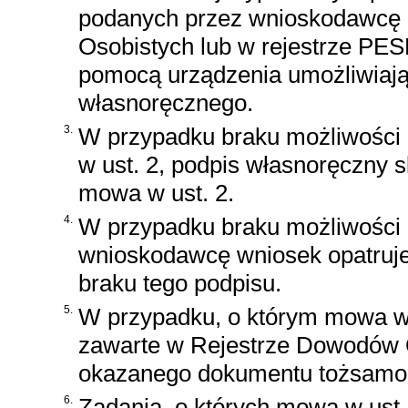
podanych przez wnioskodawcę 
Osobistych lub w rejestrze PE
pomocą urządzenia umożliwiają
własnoręcznego.
3.
W przypadku braku możliwości 
w ust. 2, podpis własnoręczny 
mowa w ust. 2.
4.
W przypadku braku możliwości 
wnioskodawcę wniosek opatruje 
braku tego podpisu.
5.
W przypadku, o którym mowa w 
zawarte w Rejestrze Dowodów O
okazanego dokumentu tożsamoś
6.
Zadania, o których mowa w ust. 1