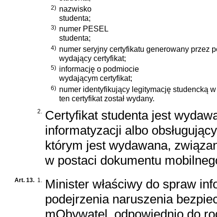
2)
nazwisko
studenta;
3)
numer PESEL
studenta;
4)
numer seryjny certyfikatu generowany przez 
wydający certyfikat;
5)
informację o podmiocie
wydającym certyfikat;
6)
numer identyfikujący legitymację studencką w
ten certyfikat został wydany.
2.
Certyfikat studenta jest wyda
informatyzacji albo obsługując
którym jest wydawana, związan
w postaci dokumentu mobilneg
Art. 13.
1.
Minister właściwy do spraw in
podejrzenia naruszenia bezpiec
mObywatel, odpowiednio do ro