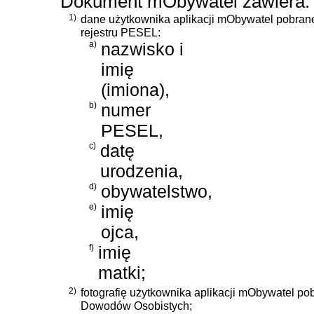
Dokument mObywatel zawiera:
1)
dane użytkownika aplikacji mObywatel pobran
rejestru PESEL:
a)
nazwisko i
imię
(imiona),
b)
numer
PESEL,
c)
datę
urodzenia,
d)
obywatelstwo,
e)
imię
ojca,
f)
imię
matki;
2)
fotografię użytkownika aplikacji mObywatel po
Dowodów Osobistych;