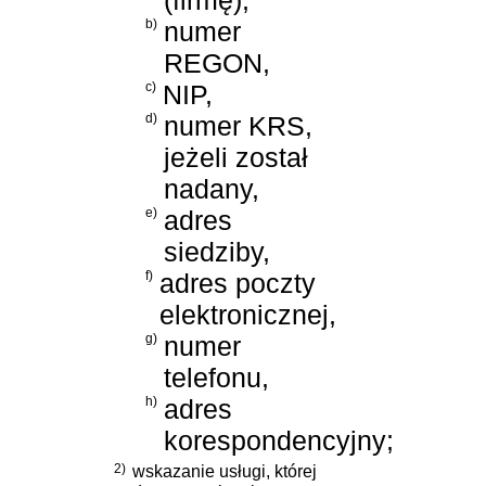
(firmę),
b)
numer
REGON,
c)
NIP,
d)
numer KRS,
jeżeli został
nadany,
e)
adres
siedziby,
f)
adres poczty
elektronicznej,
g)
numer
telefonu,
h)
adres
korespondencyjny;
2)
wskazanie usługi, której