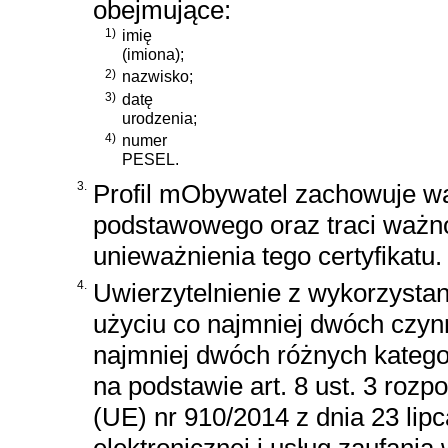
obejmujące:
1)
imię
(imiona);
2)
nazwisko;
3)
datę
urodzenia;
4)
numer
PESEL.
3.
Profil mObywatel zachowuje wa
podstawowego oraz traci ważno
unieważnienia tego certyfikatu.
4.
Uwierzytelnienie z wykorzysta
użyciu co najmniej dwóch czyn
najmniej dwóch różnych katego
na podstawie
art. 8 ust. 3 roz
(UE) nr 910/2014 z dnia 23 lipc
elektronicznej i usług zaufania