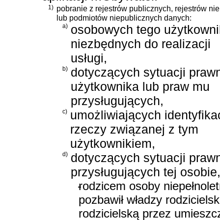
1)
pobranie z rejestrów publicznych, rejestrów n
lub podmiotów niepublicznych danych:
a)
osobowych tego użytkowni
niezbędnych do realizacji
usługi,
b)
dotyczących sytuacji prawn
użytkownika lub praw mu
przysługujących,
c)
umożliwiających identyfika
rzeczy związanej z tym
użytkownikiem,
d)
dotyczących sytuacji prawn
przysługujących tej osobie,
-
rodzicem osoby niepełnolet
pozbawił władzy rodzicielsk
rodzicielską przez umieszc