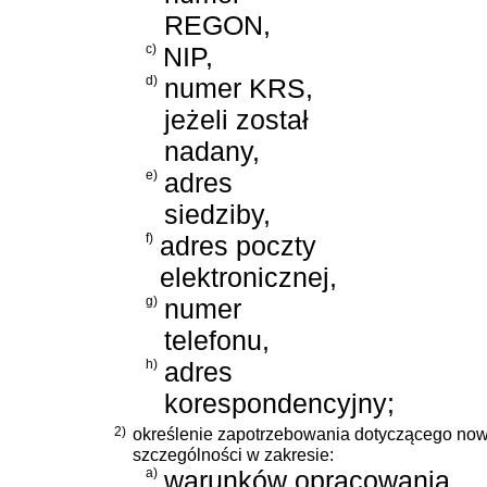
REGON,
c)
NIP,
d)
numer KRS,
jeżeli został
nadany,
e)
adres
siedziby,
f)
adres poczty
elektronicznej,
g)
numer
telefonu,
h)
adres
korespondencyjny;
2)
określenie zapotrzebowania dotyczącego nowe
szczególności w zakresie:
a)
warunków opracowania,