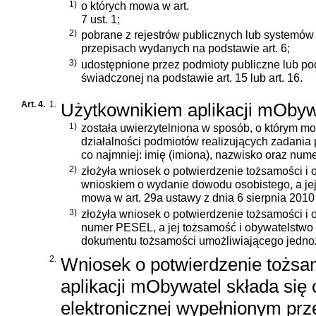
1)
o których mowa w art.
7 ust. 1;
2)
pobrane z rejestrów publicznych lub systemów
przepisach wydanych na podstawie art. 6;
3)
udostępnione przez podmioty publiczne lub pod
świadczonej na podstawie art. 15 lub art. 16.
Art. 4.
1.
Użytkownikiem aplikacji mObywa
1)
została uwierzytelniona w sposób, o którym 
działalności podmiotów realizujących zadania 
co najmniej: imię (imiona), nazwisko oraz num
2)
złożyła wniosek o potwierdzenie tożsamości i 
wnioskiem o wydanie dowodu osobistego, a jej
mowa w
art. 29a ustawy z dnia 6 sierpnia 201
3)
złożyła wniosek o potwierdzenie tożsamości i 
numer PESEL, a jej tożsamość i obywatelstwo
dokumentu tożsamości umożliwiającego jednoz
2.
Wniosek o potwierdzenie tożsam
aplikacji mObywatel składa się
elektronicznej wypełnionym pr