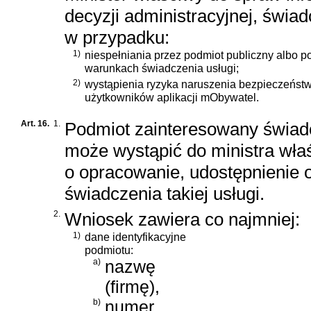
decyzji administracyjnej, świad
w przypadku:
1)
niespełniania przez podmiot publiczny albo 
warunkach świadczenia usługi;
2)
wystąpienia ryzyka naruszenia bezpieczeńst
użytkowników aplikacji mObywatel.
Art. 16.
1.
Podmiot zainteresowany świad
może wystąpić do ministra wła
o opracowanie, udostępnienie 
świadczenia takiej usługi.
2.
Wniosek zawiera co najmniej:
1)
dane identyfikacyjne
podmiotu:
a)
nazwę
(firmę),
b)
numer