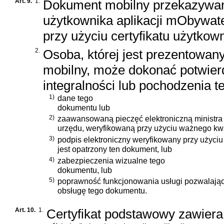
Art. 9.
1.
Dokument mobilny przekazywany
użytkownika aplikacji mObywat
przy użyciu certyfikatu użytkow
2.
Osoba, której jest prezentowan
mobilny, może dokonać potwierd
integralności lub pochodzenia t
1)
dane tego
dokumentu lub
2)
zaawansowaną pieczęć elektroniczną ministra 
urzędu, weryfikowaną przy użyciu ważnego kwal
3)
podpis elektroniczny weryfikowany przy użyciu 
jest opatrzony ten dokument, lub
4)
zabezpieczenia wizualne tego
dokumentu, lub
5)
poprawność funkcjonowania usługi pozwalając
obsługę tego dokumentu.
Art. 10.
1.
Certyfikat podstawowy zawiera