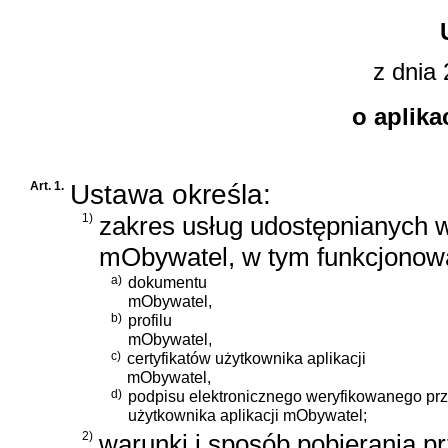
z dnia 
o aplik
Art. 1.
Ustawa określa:
1)
zakres usług udostępnianych w
mObywatel, w tym funkcjonow
a)
dokumentu
mObywatel,
b)
profilu
mObywatel,
c)
certyfikatów użytkownika aplikacji
mObywatel,
d)
podpisu elektronicznego weryfikowanego przy
użytkownika aplikacji mObywatel;
2)
warunki i sposób pobierania p