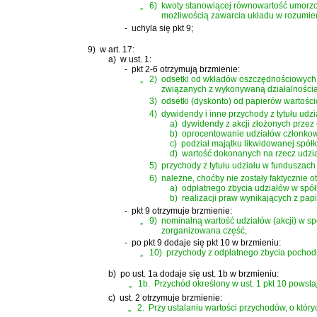
„
6)
kwoty stanowiącej równowartość umorzo
możliwością zawarcia układu w rozumie
-
uchyla się pkt 9;
9)
w art. 17:
a)
w ust. 1:
-
pkt 2-6 otrzymują brzmienie:
„
2)
odsetki od wkładów oszczędnościowych 
związanych z wykonywaną działalności
3)
odsetki (dyskonto) od papierów wartośc
4)
dywidendy i inne przychody z tytułu udz
a)
dywidendy z akcji złożonych przez
b)
oprocentowanie udziałów członkow
c)
podział majątku likwidowanej spółki
d)
wartość dokonanych na rzecz udzia
5)
przychody z tytułu udziału w funduszach
6)
należne, choćby nie zostały faktycznie o
a)
odpłatnego zbycia udziałów w spó
b)
realizacji praw wynikających z pap
-
pkt 9 otrzymuje brzmienie:
„
9)
nominalną wartość udziałów (akcji) w s
zorganizowana część,
-
po pkt 9 dodaje się pkt 10 w brzmieniu:
„
10)
przychody z odpłatnego zbycia pochodn
b)
po ust. 1a dodaje się ust. 1b w brzmieniu:
„
1b.
Przychód określony w ust. 1 pkt 10 powst
c)
ust. 2 otrzymuje brzmienie:
„
2.
Przy ustalaniu wartości przychodów, o których 