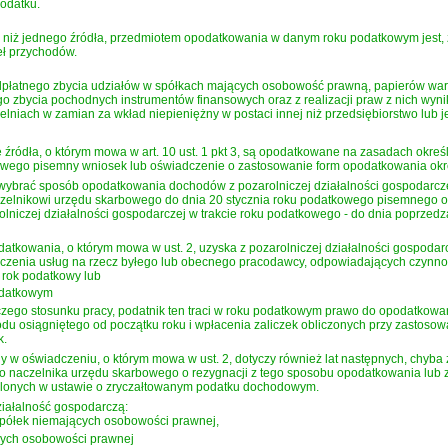
odatku.
niż jednego źródła, przedmiotem opodatkowania w danym roku podatkowym jest, z zast
eł przychodów.
 odpłatnego zbycia udziałów w spółkach mających osobowość prawną, papierów wa
go zbycia pochodnych instrumentów finansowych oraz z realizacji praw z nich wynik
niach w zamian za wkład niepieniężny w postaci innej niż przedsiębiorstwo lub 
ródła, o którym mowa w art. 10 ust. 1 pkt 3, są opodatkowane na zasadach określon
wego pisemny wniosek lub oświadczenie o zastosowanie form opodatkowania ok
ą wybrać sposób opodatkowania dochodów z pozarolniczej działalności gospodarcze
zelnikowi urzędu skarbowego do dnia 20 stycznia roku podatkowego pisemnego o
niczej działalności gospodarczej w trakcie roku podatkowego - do dnia poprzedzaj
odatkowania, o którym mowa w ust. 2, uzyska z pozarolniczej działalności gospoda
zenia usług na rzecz byłego lub obecnego pracodawcy, odpowiadających czynnośc
rok podatkowy lub
odatkowym
czego stosunku pracy, podatnik ten traci w roku podatkowym prawo do opodatkowan
u osiągniętego od początku roku i wpłacenia zaliczek obliczonych przy zastosowan
k.
 oświadczeniu, o którym mowa w ust. 2, dotyczy również lat następnych, chyba ż
 naczelnika urzędu skarbowego o rezygnacji z tego sposobu opodatkowania lub z
ślonych w ustawie o zryczałtowanym podatku dochodowym.
ziałalność gospodarczą:
 spółek niemających osobowości prawnej,
ących osobowości prawnej