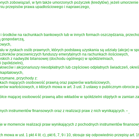
nych zobowiązań, w tym także umorzonych pożyczek (kredytów), jeżeli umorzeni
niu przepisów prawa upadłościowego i naprawczego,
i środków na rachunkach bankowych lub w innych formach oszczędzania, przecho
ą gospodarczą,
iowych,
iału w zyskach osób prawnych, których podstawą uzyskania są udziały (akcje) w s
 członków pracowniczych funduszy emerytalnych na rachunkach ilościowych,
skich z nadwyżki bilansowej (dochodu ogólnego) w spółdzielniach,
 (spółdzielni),
łowców i akcjonariuszy nieodpłatnych lub częściowo odpłatnych świadczeń, określo
 kapitałowych,
trzymane, przychody z:
łkach mających osobowość prawną oraz papierów wartościowych,
ierów wartościowych, o których mowa w art. 3 ust. 3 ustawy o publicznym obrocie 
półce mającej osobowość prawną albo wkładów w spółdzielni objętych w zamian za w
ych instrumentów finansowych oraz z realizacji praw z nich wynikających.
”
,
aje w momencie realizacji praw wynikających z pochodnych instrumentów finansow
mowa w ust. 1 pkt 4 lit. c), pkt 6, 7, 9 i 10, stosuje się odpowiednio przepisy art. 1