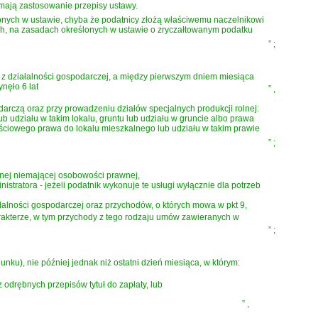
 mają zastosowanie przepisy ustawy.
onych w ustawie, chyba że podatnicy złożą właściwemu naczelnikowi
, na zasadach określonych w ustawie o zryczałtowanym podatku
”
;
ne z działalności gospodarczej, a między pierwszym dniem miesiąca
nęło 6 lat
”
,
arczą oraz przy prowadzeniu działów specjalnych produkcji rolnej:
 udziału w takim lokalu, gruntu lub udziału w gruncie albo prawa
ościowego prawa do lokalu mieszkalnego lub udziału w takim prawie
”
;
yjnej niemającej osobowości prawnej,
stratora - jeżeli podatnik wykonuje te usługi wyłącznie dla potrzeb
alności gospodarczej oraz przychodów, o których mowa w pkt 9,
kterze, w tym przychody z tego rodzaju umów zawieranych w
”
;
nku), nie później jednak niż ostatni dzień miesiąca, w którym:
odrębnych przepisów tytuł do zapłaty, lub
”
,