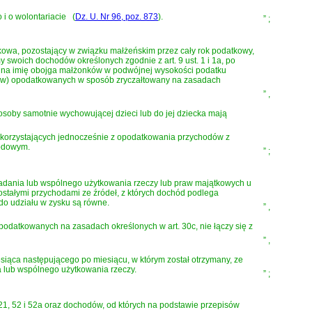
 i o wolontariacie
(
Dz. U. Nr 96, poz. 873
)
.
”
;
kowa, pozostający w związku małżeńskim przez cały rok podatkowy,
swoich dochodów określonych zgodnie z art. 9 ust. 1 i 1a, po
ię na imię obojga małżonków w podwójnej wysokości podatku
dów) opodatkowanych w sposób zryczałtowany na zasadach
”
,
osoby samotnie wychowującej dzieci lub do jej dziecka mają
iekorzystających jednocześnie z opodatkowania przychodów z
hodowym.
”
;
iadania lub wspólnego użytkowania rzeczy lub praw majątkowych u
zostałymi przychodami ze źródeł, z których dochód podlega
do udziału w zysku są równe.
”
,
opodatkowanych na zasadach określonych w art. 30c, nie łączy się z
”
,
siąca następującego po miesiącu, w którym został otrzymany, ze
a lub wspólnego użytkowania rzeczy.
”
;
, 52 i 52a oraz dochodów, od których na podstawie przepisów