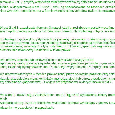
 mowa w ust. 2, dotyczy wszystkich form prowadzenia tej działalności, do których
ródła, o którym mowa w art. 10 ust. 1 pkt 6, są opodatkowane na zasadach określ
a o wyborze opodatkowania w formie ryczałtu od przychodów ewidencjonowanych
14 ust. 2 pkt 1, z zastrzeżeniem ust. 3, nawet jeżeli przed zbyciem zostały wycofa
ki majątku zostały wycofane z działalności i dniem ich odpłatnego zbycia, nie upły
o odpłatnego zbycia wykorzystywanych na potrzeby związane z działalnością gospod
iału w takim budynku, lokalu mieszkalnego stanowiącego odrębną nieruchomość lub
u w takim prawie, związanych z tym budynkiem lub lokalem, spółdzielczego własn
dzielni mieszkaniowej lub udziału w takim prawie.
awie umowy zlecenia lub umowy o dzieło, uzyskiwane wyłącznie od:
spodarczą, osoby prawnej i jej jednostki organizacyjnej oraz jednostki organizac
której lokale są wynajmowane, lub działającego w jego imieniu zarządcy albo admini
wie umów zawieranych w ramach prowadzonej przez podatnika pozarolniczej dział
dzanie przedsiębiorstwem, kontraktów menedżerskich lub umów o podobnym chara
ej działalności gospodarczej - z wyjątkiem przychodów, o których mowa w pkt 7.
 w ust. 1, uważa się, z zastrzeżeniem ust. 1e-1g, dzień wystawienia faktury (rachu
e lub
konano usługę, jeżeli jej częściowe wykonanie stanowi wynikający z umowy lub z 
adczenia - w pozostałych przypadkach.