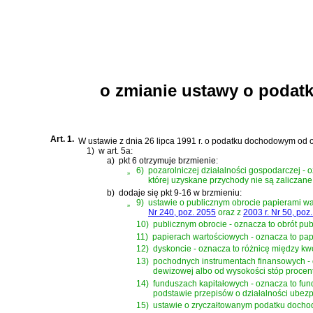
o zmianie ustawy o podat
Art. 1.
W
ustawie z dnia 26 lipca 1991 r. o podatku dochodowym od 
1)
w art. 5a:
a)
pkt 6 otrzymuje brzmienie:
„
6)
pozarolniczej działalności gospodarczej -
której uzyskane przychody nie są zaliczane 
b)
dodaje się pkt 9-16 w brzmieniu:
„
9)
ustawie o publicznym obrocie papierami wa
Nr 240, poz. 2055
oraz z
2003 r. Nr 50, poz
10)
publicznym obrocie - oznacza to obrót pu
11)
papierach wartościowych - oznacza to pap
12)
dyskoncie - oznacza to różnicę między k
13)
pochodnych instrumentach finansowych - o
dewizowej albo od wysokości stóp procent
14)
funduszach kapitałowych - oznacza to fu
podstawie przepisów o działalności ubezp
15)
ustawie o zryczałtowanym podatku docho