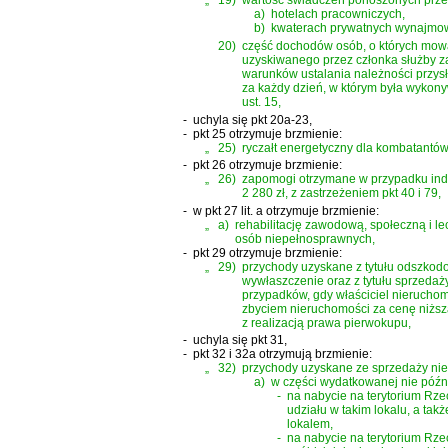
„
19)
wartość świadczeń ponoszonych przez
a)
hotelach pracowniczych,
b)
kwaterach prywatnych wynajmowa
20)
część dochodów osób, o których mowa 
uzyskiwanego przez członka służby za
warunków ustalania należności przys
za każdy dzień, w którym była wykony
ust. 15,
-
uchyla się pkt 20a-23,
-
pkt 25 otrzymuje brzmienie:
„
25)
ryczałt energetyczny dla kombatantów
-
pkt 26 otrzymuje brzmienie:
„
26)
zapomogi otrzymane w przypadku indy
2 280 zł, z zastrzeżeniem pkt 40 i 79,
-
w pkt 27 lit. a otrzymuje brzmienie:
„
a)
rehabilitację zawodową, społeczną i 
osób niepełnosprawnych,
-
pkt 29 otrzymuje brzmienie:
„
29)
przychody uzyskane z tytułu odszkod
wywłaszczenie oraz z tytułu sprzeda
przypadków, gdy właściciel nierucho
zbyciem nieruchomości za cenę niższ
z realizacją prawa pierwokupu,
-
uchyla się pkt 31,
-
pkt 32 i 32a otrzymują brzmienie:
„
32)
przychody uzyskane ze sprzedaży nieruc
a)
w części wydatkowanej nie późni
-
na nabycie na terytorium Rze
udziału w takim lokalu, a ta
lokalem,
-
na nabycie na terytorium Rze