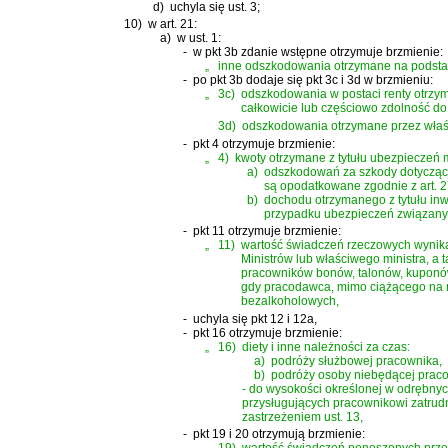
d)
uchyla się ust. 3;
10)
w art. 21:
a)
w ust. 1:
-
w pkt 3b zdanie wstępne otrzymuje brzmienie:
„
inne odszkodowania otrzymane na podstaw
-
po pkt 3b dodaje się pkt 3c i 3d w brzmieniu:
„
3c)
odszkodowania w postaci renty otrzym
całkowicie lub częściowo zdolność do 
3d)
odszkodowania otrzymane przez właśc
-
pkt 4 otrzymuje brzmienie:
„
4)
kwoty otrzymane z tytułu ubezpieczeń 
a)
odszkodowań za szkody dotyczące
są opodatkowane zgodnie z art. 27 
b)
dochodu otrzymanego z tytułu in
przypadku ubezpieczeń związanyc
-
pkt 11 otrzymuje brzmienie:
„
11)
wartość świadczeń rzeczowych wynika
Ministrów lub właściwego ministra, a
pracowników bonów, talonów, kuponów
gdy pracodawca, mimo ciążącego na n
bezalkoholowych,
-
uchyla się pkt 12 i 12a,
-
pkt 16 otrzymuje brzmienie:
„
16)
diety i inne należności za czas:
a)
podróży służbowej pracownika,
b)
podróży osoby niebędącej prac
- do wysokości określonej w odrębny
przysługujących pracownikowi zatrudn
zastrzeżeniem ust. 13,
-
pkt 19 i 20 otrzymują brzmienie: