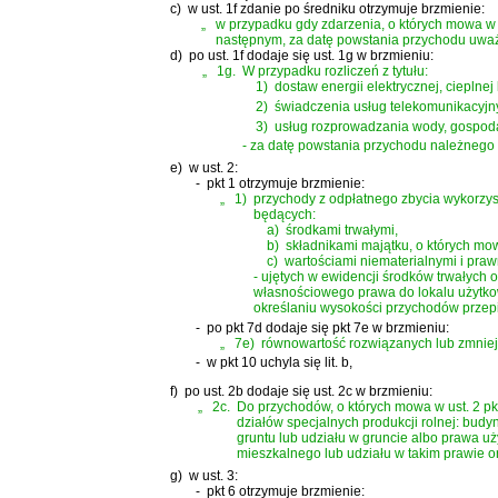
c)
w ust. 1f zdanie po średniku otrzymuje brzmienie:
„
w przypadku gdy zdarzenia, o których mowa w 
następnym, za datę powstania przychodu uważa
d)
po ust. 1f dodaje się ust. 1g w brzmieniu:
„
1g.
W przypadku rozliczeń z tytułu:
1)
dostaw energii elektrycznej, ciepln
2)
świadczenia usług telekomunikacyjny
3)
usług rozprowadzania wody, gospoda
- za datę powstania przychodu należnego uw
e)
w ust. 2:
-
pkt 1 otrzymuje brzmienie:
„
1)
przychody z odpłatnego zbycia wykorzys
będących:
a)
środkami trwałymi,
b)
składnikami majątku, o których mow
c)
wartościami niematerialnymi i pra
- ujętych w ewidencji środków trwałych 
własnościowego prawa do lokalu użytkowe
określaniu wysokości przychodów przepisy
-
po pkt 7d dodaje się pkt 7e w brzmieniu:
„
7e)
równowartość rozwiązanych lub zmniejs
-
w pkt 10 uchyla się lit. b,
f)
po ust. 2b dodaje się ust. 2c w brzmieniu:
„
2c.
Do przychodów, o których mowa w ust. 2 pk
działów specjalnych produkcji rolnej: bud
gruntu lub udziału w gruncie albo prawa u
mieszkalnego lub udziału w takim prawie o
g)
w ust. 3:
-
pkt 6 otrzymuje brzmienie: