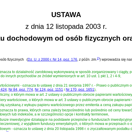
USTAWA
z dnia 12 listopada 2003 r.
ku dochodowym od osób fizycznych ora
2)
osób fizycznych
(
Dz. U. z 2000 r. Nr 14, poz. 176
, z późn. zm.
)
wprowadza się nas
 oznacza to działalność zarobkową wykonywaną w sposób zorganizowany i ciągły, 
do innych przychodów ze źródeł wymienionych w art. 10 ust. 1 pkt 1, 2 i 4-9,
rtościowymi - oznacza to
ustawę z dnia 21 sierpnia 1997 r. - Prawo o publicznym 
. 424
,
Nr 84, poz. 774
,
Nr 124, poz. 1151
i
Nr 170, poz. 1651
)
,
bliczny, o którym mowa w art. 2 ustawy o publicznym obrocie papierami wartościow
iery wartościowe, o których mowa w art. 3 ustawy o publicznym obrocie papierami
wotą uzyskaną z wykupu papieru wartościowego przez emitenta a ceną zakupu pap
znacza to prawa, których cena zależy bezpośrednio lub pośrednio od ceny towarów
owych lub indeksów, a w szczególności opcje i kontrakty terminowe,
ndusze inwestycyjne działające na podstawie przepisów o funduszach inwestycyjny
ieczeniowej, z wyjątkiem funduszy emerytalnych, o których mowa w przepisach o o
dowym - oznacza to
ustawę z dnia 20 listopada 1998 r. o zryczałtowanym podatk