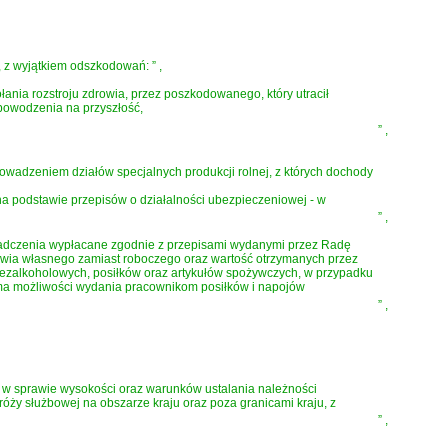
, z wyjątkiem odszkodowań:
”
,
nia rozstroju zdrowia, przez poszkodowanego, który utracił
 powodzenia na przyszłość,
”
,
wadzeniem działów specjalnych produkcji rolnej, z których dochody
a podstawie przepisów o działalności ubezpieczeniowej - w
”
,
wiadczenia wypłacane zgodnie z przepisami wydanymi przez Radę
obuwia własnego zamiast roboczego oraz wartość otrzymanych przez
ezalkoholowych, posiłków oraz artykułów spożywczych, w przypadku
 ma możliwości wydania pracownikom posiłków i napojów
”
,
 w sprawie wysokości oraz warunków ustalania należności
óży służbowej na obszarze kraju oraz poza granicami kraju, z
”
,