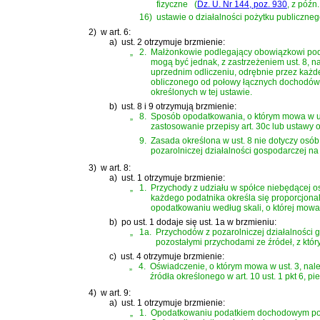
fizyczne
(
Dz. U. Nr 144, poz. 930
, z późn
16)
ustawie o działalności pożytku publiczneg
2)
w art. 6:
a)
ust. 2 otrzymuje brzmienie:
„
2.
Małżonkowie podlegający obowiązkowi podat
mogą być jednak, z zastrzeżeniem ust. 8, 
uprzednim odliczeniu, odrębnie przez każd
obliczonego od połowy łącznych dochodów
określonych w tej ustawie.
b)
ust. 8 i 9 otrzymują brzmienie:
„
8.
Sposób opodatkowania, o którym mowa w ust
zastosowanie przepisy art. 30c lub ustaw
9.
Zasada określona w ust. 8 nie dotyczy osó
pozarolniczej działalności gospodarczej n
3)
w art. 8:
a)
ust. 1 otrzymuje brzmienie:
„
1.
Przychody z udziału w spółce niebędącej 
każdego podatnika określa się proporcjonal
opodatkowaniu według skali, o której mowa
b)
po ust. 1 dodaje się ust. 1a w brzmieniu:
„
1a.
Przychodów z pozarolniczej działalności g
pozostałymi przychodami ze źródeł, z któr
c)
ust. 4 otrzymuje brzmienie:
„
4.
Oświadczenie, o którym mowa w ust. 3, nal
źródła określonego w art. 10 ust. 1 pkt 6,
4)
w art. 9:
a)
ust. 1 otrzymuje brzmienie:
„
1.
Opodatkowaniu podatkiem dochodowym podle