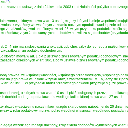
3)
. zm.
)
,
o - oznacza to
ustawę z dnia 24 kwietnia 2003 r. o działalności pożytku publicznego
kowemu, o którym mowa w art. 3 ust. 1, między którymi istnieje wspólność mająt
na wniosek wyrażony we wspólnym zeznaniu rocznym opodatkowani łącznie od sumy 
ego z małżonków, kwot określonych w art. 26; w tym przypadku podatek określa s
 małżonków, z tym że do sumy tych dochodów nie wlicza się dochodów (przycho
. 2 i 4, nie ma zastosowania w sytuacji, gdy chociażby do jednego z małżonków, 
y o zryczałtowanym podatku dochodowym.
b, o których mowa w art. 1 pkt 2 ustawy o zryczałtowanym podatku dochodowym, n
a zasadach określonych w art. 30c, albo w ustawie o zryczałtowanym podatku doc
osobą prawną, ze wspólnej własności, wspólnego przedsięwzięcia, wspólnego pos
nie do jego prawa w udziale w zysku oraz, z zastrzeżeniem ust. 1a, łączy się z po
 w art. 27 ust. 1. W przypadku braku przeciwnego dowodu przyjmuje się, że prawa 
ospodarczej, o których mowa w art. 10 ust. 1 pkt 3, osiąganych przez podatników 
ych dochód podlega opodatkowaniu według skali, o której mowa w art. 27 ust. 1.
eży złożyć właściwemu naczelnikowi urzędu skarbowego najpóźniej do 20 dnia mie
 pierwszy w roku podatkowym przychód ze wspólnej własności, wspólnego posiadani
gają wszelkiego rodzaju dochody, z wyjątkiem dochodów wymienionych w art. 21