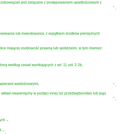
e zobowiązań jest związane z postępowaniem upadłościowym z
”
,
wywania lub inwestowania, z wyjątkiem środków pieniężnych
półce mającej osobowość prawną lub spółdzielni, w tym również:
ną według zasad wynikających z art. 11 ust. 2-2b,
papierami wartościowymi,
”
,
kład niepieniężny w postaci innej niż przedsiębiorstwo lub jego
”
,
ych.
”
.
9.
”
,