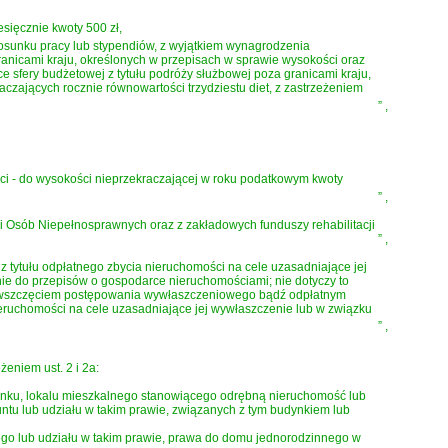
ięcznie kwoty 500 zł,
tosunku pracy lub stypendiów, z wyjątkiem wynagrodzenia
ranicami kraju, określonych w przepisach w sprawie wysokości oraz
sfery budżetowej z tytułu podróży służbowej poza granicami kraju,
zających rocznie równowartości trzydziestu diet, z zastrzeżeniem
”
,
ci - do wysokości nieprzekraczającej w roku podatkowym kwoty
”
,
 Osób Niepełnosprawnych oraz z zakładowych funduszy rehabilitacji
”
,
tytułu odpłatnego zbycia nieruchomości na cele uzasadniające jej
ie do przepisów o gospodarce nieruchomościami; nie dotyczy to
zed wszczęciem postępowania wywłaszczeniowego bądź odpłatnym
ruchomości na cele uzasadniające jej wywłaszczenie lub w związku
”
,
żeniem ust. 2 i 2a:
udynku, lokalu mieszkalnego stanowiącego odrębną nieruchomość lub
untu lub udziału w takim prawie, związanych z tym budynkiem lub
ego lub udziału w takim prawie, prawa do domu jednorodzinnego w