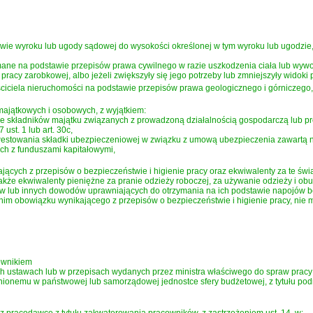
ie wyroku lub ugody sądowej do wysokości określonej w tym wyroku lub ugodzie
ane na podstawie przepisów prawa cywilnego w razie uszkodzenia ciała lub wywoła
pracy zarobkowej, albo jeżeli zwiększyły się jego potrzeby lub zmniejszyły widoki
iciela nieruchomości na podstawie przepisów prawa geologicznego i górniczego,
majątkowych i osobowych, z wyjątkiem:
 składników majątku związanych z prowadzoną działalnością gospodarczą lub pro
ust. 1 lub art. 30c,
westowania składki ubezpieczeniowej w związku z umową ubezpieczenia zawartą n
h z funduszami kapitałowymi,
jących z przepisów o bezpieczeństwie i higienie pracy oraz ekwiwalenty za te ś
 także ekwiwalenty pieniężne za pranie odzieży roboczej, za używanie odzieży i 
 lub innych dowodów uprawniających do otrzymania na ich podstawie napojów b
im obowiązku wynikającego z przepisów o bezpieczeństwie i higienie pracy, nie
ownikiem
ch ustawach lub w przepisach wydanych przez ministra właściwego do spraw pracy
ionemu w państwowej lub samorządowej jednostce sfery budżetowej, z tytułu podr