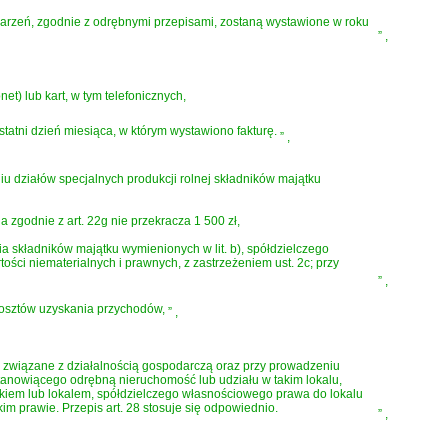
zdarzeń, zgodnie z odrębnymi przepisami, zostaną wystawione w roku
”
,
) lub kart, w tym telefonicznych,
ostatni dzień miesiąca, w którym wystawiono fakturę.
”
,
u działów specjalnych produkcji rolnej składników majątku
 zgodnie z art. 22g nie przekracza 1 500 zł,
ia składników majątku wymienionych w lit. b), spółdzielczego
ści niematerialnych i prawnych, z zastrzeżeniem ust. 2c; przy
”
,
 kosztów uzyskania przychodów,
”
,
y związane z działalnością gospodarczą oraz przy prowadzeniu
stanowiącego odrębną nieruchomość lub udziału w takim lokalu,
nkiem lub lokalem, spółdzielczego własnościowego prawa do lokalu
m prawie. Przepis art. 28 stosuje się odpowiednio.
”
,