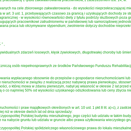
 pracodawcę z tytułu zakwaterowania pracowników, z zastrzeżeniem ust. 14, w:
nych na cele zbiorowego zakwaterowania - do wysokości nieprzekraczającej mies
w art. 3 ust. 1, przebywających czasowo za granicą i uzyskujących dochody ze s
granicznej - w wysokości równowartości diety z tytułu podróży służbowych poza g
ługujących pracownikowi zatrudnionemu w państwowej lub samorządowej jednostce 
wana praca lub otrzymywane stypendium; zwolnienie dotyczy dochodów nieprzekrac
,
”
,
widualnych zdarzeń losowych, klęsk żywiołowych, długotrwałej choroby lub śmier
leczniczą osób niepełnosprawnych ze środków Państwowego Funduszu Rehabilitacji
owania wypłacanego stosownie do przepisów o gospodarce nieruchomościami lub z 
ży nieruchomości w związku z realizacją przez nabywcę prawa pierwokupu, stosown
mości, o której mowa w zdaniu pierwszym, nabył jej własność w okresie 2 lat pr
ą o co najmniej 50% od wysokości uzyskanego odszkodowania lub ceny zbycia nie
homości i praw majątkowych określonych w art. 10 ust. 1 pkt 8 lit. a)-c), z zastrze
ej niż w okresie dwóch lat od dnia sprzedaży:
czypospolitej Polskiej budynku mieszkalnego, jego części lub udziału w takim b
kże na nabycie gruntu lub udziału w gruncie albo prawa użytkowania wieczystego gr
czypospolitej Polskiej spółdzielczego własnościowego prawa do lokalu mieszkaln