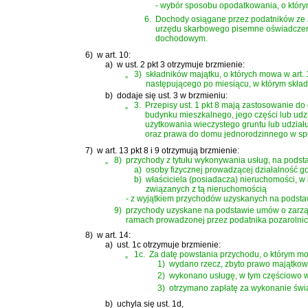
- wybór sposobu opodatkowania, o którym
6.
Dochody osiągane przez podatników ze ź
urzędu skarbowego pisemne oświadczeni
dochodowym.
6)
w art. 10:
a)
w ust. 2 pkt 3 otrzymuje brzmienie:
„
3)
składników majątku, o których mowa w art. 
następującego po miesiącu, w którym składni
b)
dodaje się ust. 3 w brzmieniu:
„
3.
Przepisy ust. 1 pkt 8 mają zastosowanie d
budynku mieszkalnego, jego części lub udz
użytkowania wieczystego gruntu lub udział
oraz prawa do domu jednorodzinnego w spół
7)
w art. 13 pkt 8 i 9 otrzymują brzmienie:
„
8)
przychody z tytułu wykonywania usług, na podst
a)
osoby fizycznej prowadzącej działalność go
b)
właściciela (posiadacza) nieruchomości, w 
związanych z tą nieruchomością
- z wyjątkiem przychodów uzyskanych na podsta
9)
przychody uzyskane na podstawie umów o zarzą
ramach prowadzonej przez podatnika pozarolnicz
8)
w art. 14:
a)
ust. 1c otrzymuje brzmienie:
„
1c.
Za datę powstania przychodu, o którym mowa
1)
wydano rzecz, zbyto prawo majątkow
2)
wykonano usługę, w tym częściowo wy
3)
otrzymano zapłatę za wykonanie świ
b)
uchyla się ust. 1d,