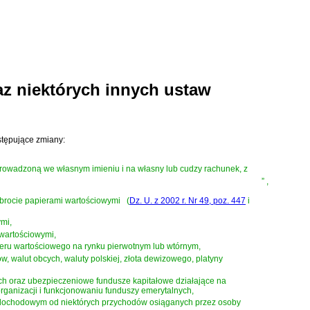
z niektórych innych ustaw
tępujące zmiany:
prowadzoną we własnym imieniu i na własny lub cudzy rachunek, z
”
,
obrocie papierami wartościowymi
(
Dz. U. z 2002 r. Nr 49, poz. 447
i
ymi,
 wartościowymi,
ieru wartościowego na rynku pierwotnym lub wtórnym,
, walut obcych, waluty polskiej, złota dewizowego, platyny
ch oraz ubezpieczeniowe fundusze kapitałowe działające na
rganizacji i funkcjonowaniu funduszy emerytalnych,
u dochodowym od niektórych przychodów osiąganych przez osoby