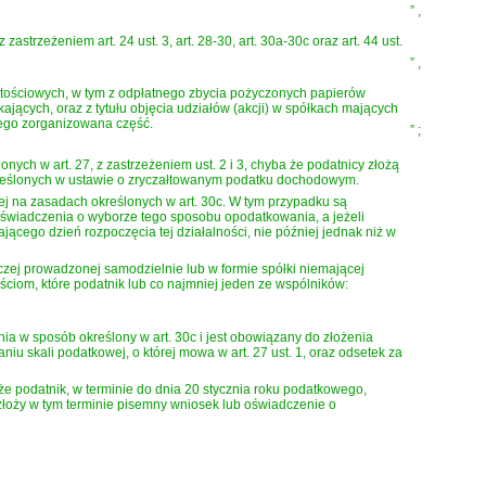
”
,
rzeżeniem art. 24 ust. 3, art. 28-30, art. 30a-30c oraz art. 44 ust.
”
,
rtościowych, w tym z odpłatnego zbycia pożyczonych papierów
ających, oraz z tytułu objęcia udziałów (akcji) w spółkach mających
jego zorganizowana część.
”
;
ych w art. 27, z zastrzeżeniem ust. 2 i 3, chyba że podatnicy złożą
reślonych w ustawie o zryczałtowanym podatku dochodowym.
j na zasadach określonych w art. 30c. W tym przypadku są
świadczenia o wyborze tego sposobu opodatkowania, a jeżeli
ącego dzień rozpoczęcia tej działalności, nie później jednak niż w
rczej prowadzonej samodzielnie lub w formie spółki niemającej
iom, które podatnik lub co najmniej jeden ze wspólników:
ia w sposób określony w art. 30c i jest obowiązany do złożenia
iu skali podatkowej, o której mowa w art. 27 ust. 1, oraz odsetek za
e podatnik, w terminie do dnia 20 stycznia roku podatkowego,
łoży w tym terminie pisemny wniosek lub oświadczenie o