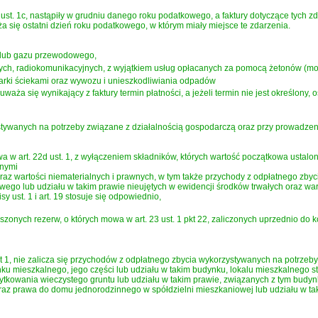
ust. 1c, nastąpiły w grudniu danego roku podatkowego, a faktury dotyczące tych 
 się ostatni dzień roku podatkowego, w którym miały miejsce te zdarzenia.
ej lub gazu przewodowego,
ch, radiokomunikacyjnych, z wyjątkiem usług opłacanych za pomocą żetonów (monet
rki ściekami oraz wywozu i unieszkodliwiania odpadów
aża się wynikający z faktury termin płatności, a jeżeli termin nie jest określony, 
tywanych na potrzeby związane z działalnością gospodarczą oraz przy prowadzeni
a w art. 22d ust. 1, z wyłączeniem składników, których wartość początkowa ustalona
wnymi
oraz wartości niematerialnych i prawnych, w tym także przychody z odpłatnego zbyc
go lub udziału w takim prawie nieujętych w ewidencji środków trwałych oraz warto
 ust. 1 i art. 19 stosuje się odpowiednio,
zonych rezerw, o których mowa w art. 23 ust. 1 pkt 22, zaliczonych uprzednio do
t 1, nie zalicza się przychodów z odpłatnego zbycia wykorzystywanych na potrzeb
ynku mieszkalnego, jego części lub udziału w takim budynku, lokalu mieszkalnego 
żytkowania wieczystego gruntu lub udziału w takim prawie, związanych z tym budy
raz prawa do domu jednorodzinnego w spółdzielni mieszkaniowej lub udziału w taki