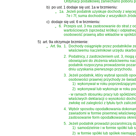
Ordynacji podatkowej zaniechano poboru p
b)
po ust. 1 dodaje się ust. 1a w brzmieniu:
„
1a.
Jeżeli podatnik uzyskuje dochody z więcej 
7e i 7f, suma dochodów z wszystkich źród
c)
dodaje się ust. 6 w brzmieniu:
„
6.
Przepis ust. 3 ma zastosowanie do strat z
wartościowych (sprzedaż krótka) i odpłatne
osobowość prawną albo wkładów w spółdziel
5)
art. 9a otrzymuje brzmienie:
„
Art. 9a.
1.
Dochody osiągnięte przez podatników ze ź
właściwemu naczelnikowi urzędu skarbo
2.
Podatnicy, z zastrzeżeniem ust. 3, mog
obowiązani do złożenia właściwemu nac
podatnik rozpoczyna prowadzenie pozarol
dniu uzyskania pierwszego przychodu.
3.
Jeżeli podatnik, który wybrał sposób op
osobowości prawnej przychody ze świadc
1)
wykonywał w roku poprzedzającym 
2)
wykonywał lub wykonuje w roku p
- w ramach stosunku pracy lub spółdziel
właściwych deklaracji o wysokości dochod
zwłokę od zaległości z tytułu tych zalicze
4.
Wybór sposobu opodatkowania dokonany w
zawiadomi w formie pisemnej właściwego
zastosowanie form opodatkowania okre
5.
Jeżeli podatnik prowadzi pozarolniczą d
1)
samodzielnie i w formie spółki lub
2)
w formie spółki lub spółek niemaj