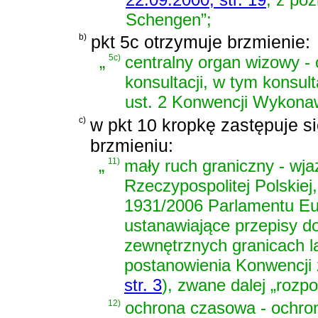
Schengen”;
b)
pkt 5c otrzymuje brzmienie:
„
5c)
centralny organ wizowy -
konsultacji, w tym konsul
ust. 2 Konwencji Wykona
c)
w pkt 10 kropkę zastępuje si
brzmieniu:
„
11)
mały ruch graniczny - wja
Rzeczypospolitej Polskiej
1931/2006 Parlamentu Eur
ustanawiające przepisy d
zewnętrznych granicach l
postanowienia Konwencji
str. 3
)
, zwane dalej „roz
12)
ochrona czasowa - ochro