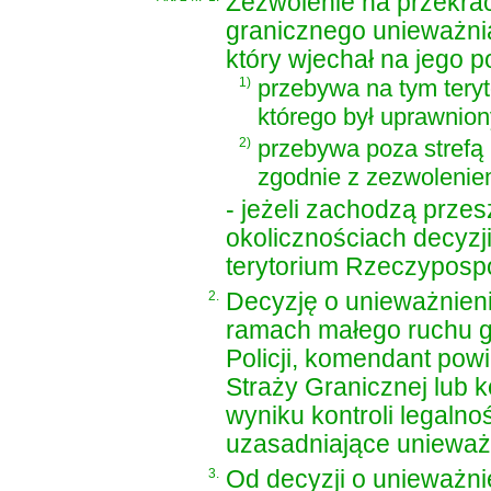
Zezwolenie na przekra
granicznego unieważnia 
który wjechał na jego p
1)
przebywa na tym teryt
którego był uprawnion
2)
przebywa poza strefą 
zgodnie z zezwoleni
- jeżeli zachodzą prze
okolicznościach decyz
terytorium Rzeczypospol
2.
Decyzję o unieważnieni
ramach małego ruchu 
Policji, komendant powi
Straży Granicznej lub 
wyniku kontroli legalno
uzasadniające unieważn
3.
Od decyzji o unieważni