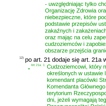
- uwzględniając tylko c
Organizację Zdrowia ora
niebezpieczne, które pod
podstawie przepisów
us
zakaźnych i zakażeniac
oraz mając na celu zape
cudzoziemców i zapobież
obszarze przejścia gran
12)
po art. 21 dodaje się art. 21a
„
Art. 21a.
1.
Cudzoziemcowi, który n
określonych w ustawie 
komendant placówki Str
Komendanta Głównego S
terytorium Rzeczypospol
dni, jeżeli wymagają te