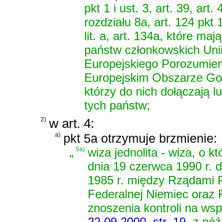
pkt 1 i ust. 3, art. 39, art. 
rozdziału 8a, art. 124 pkt 1 
lit. a, art. 134a, które m
państw członkowskich Unii
Europejskiego Porozumie
Europejskim Obszarze Gos
którzy do nich dołączają 
tych państw;
2)
w art. 4:
a)
pkt 5a otrzymuje brzmienie:
„
5a)
wiza jednolita - wiza, o 
dnia 19 czerwca 1990 r. 
1985 r. między Rządami P
Federalnej Niemiec oraz 
znoszenia kontroli na ws
22.09.2000, str. 19
, z póź