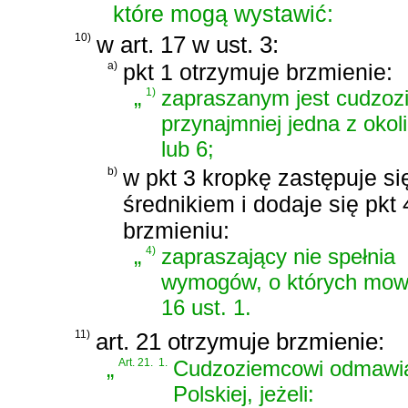
które mogą wystawić:
10)
w art. 17 w ust. 3:
a)
pkt 1 otrzymuje brzmienie:
„
1)
zapraszanym jest cudzoz
przynajmniej jedna z okol
lub 6;
b)
w pkt 3 kropkę zastępuje si
średnikiem i dodaje się pkt 
brzmieniu:
„
4)
zapraszający nie spełnia
wymogów, o których mowa
16 ust. 1.
11)
art. 21 otrzymuje brzmienie:
„
Art. 21.
1.
Cudzoziemcowi odmawia 
Polskiej, jeżeli: