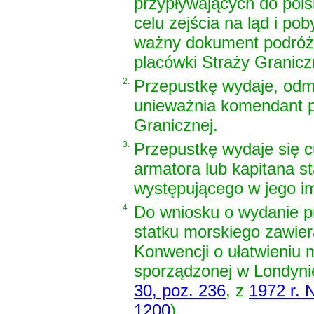
przypływających do pols
celu zejścia na ląd i po
ważny dokument podróż
placówki Straży Granicz
2.
Przepustkę wydaje, odma
unieważnia komendant p
Granicznej.
3.
Przepustkę wydaje się 
armatora lub kapitana 
występującego w jego im
4.
Do wniosku o wydanie prz
statku morskiego zawier
Konwencji o ułatwieniu
sporządzonej w Londynie
30, poz. 236
, z
1972 r. 
1200
)
.