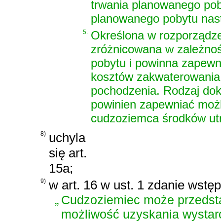
trwania planowanego poby
planowanego pobytu nast
5.
Określona w rozporządz
zróżnicowana w zależnoś
pobytu i powinna zapewn
kosztów zakwaterowania,
pochodzenia. Rodzaj do
powinien zapewniać możl
cudzoziemca środków ut
8)
uchyla
się art.
15a;
9)
w art. 16 w ust. 1 zdanie wstę
„
Cudzoziemiec może przedsta
możliwość uzyskania wystar