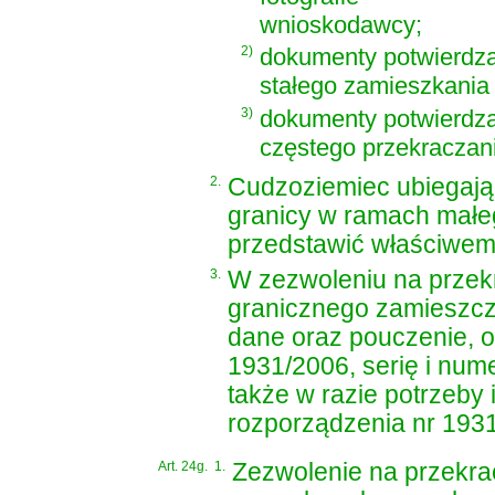
wnioskodawcy;
2)
dokumenty potwierdza
stałego zamieszkania 
3)
dokumenty potwierdz
częstego przekraczani
2.
Cudzoziemiec ubiegają
granicy w ramach małe
przedstawić właściwem
3.
W zezwoleniu na przek
granicznego zamieszcza 
dane oraz pouczenie, 
1931/2006
, serię i nu
także w razie potrzeby
rozporządzenia nr 193
Art. 24g.
1.
Zezwolenie na przekra