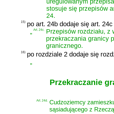
uregulowanym przepisa
stosuje się przepisów art.
24.
15)
po art. 24b dodaje się art. 24
„
Art. 24c.
Przepisów rozdziału, z w
przekraczania granicy
granicznego.
16)
po rozdziale 2 dodaje się rozd
„
Przekraczanie g
Art. 24d.
Cudzoziemcy zamieszkuj
sąsiadującego z Rzeczą