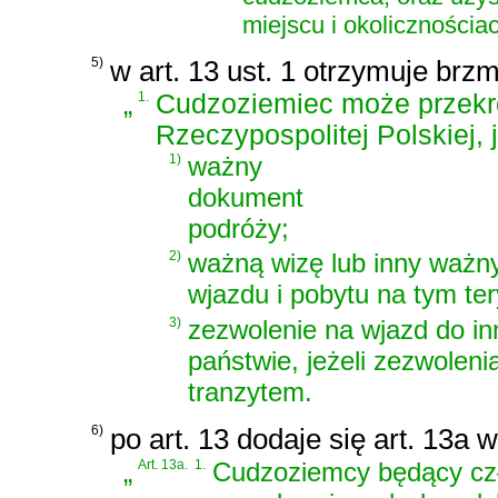
miejscu i okoliczności
5)
w art. 13 ust. 1 otrzymuje brzm
„
1.
Cudzoziemiec może przekro
Rzeczypospolitej Polskiej, 
1)
ważny
dokument
podróży;
2)
ważną wizę lub inny ważn
wjazdu i pobytu na tym te
3)
zezwolenie na wjazd do i
państwie, jeżeli zezwolen
tranzytem.
6)
po art. 13 dodaje się art. 13a 
„
Art. 13a.
1.
Cudzoziemcy będący czł