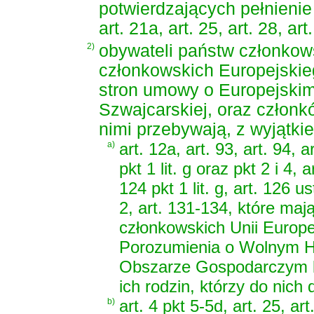
potwierdzających pełnienie p
art. 21a, art. 25, art. 28, art
2)
obywateli państw członkows
członkowskich Europejski
stron umowy o Europejski
Szwajcarskiej, oraz członkó
nimi przebywają, z wyjątki
a)
art. 12a, art. 93, art. 94, 
pkt 1 lit. g oraz pkt 2 i 4,
124 pkt 1 lit. g, art. 126 us
2, art. 131-134, które ma
członkowskich Unii Europe
Porozumienia o Wolnym H
Obszarze Gospodarczym lu
ich rodzin, którzy do nich
b)
art. 4 pkt 5-5d, art. 25, art