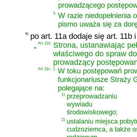
prowadzącego postępow
5.
W razie niedopełnienia 
pismo uważa się za do
4)
po art. 11a dodaje się art. 11b 
„
Art. 11b.
Strona, ustanawiając p
właściwego do spraw do
prowadzący postępowan
Art. 11c.
1.
W toku postępowań pro
funkcjonariusze Straży
polegające na:
1)
przeprowadzaniu
wywiadu
środowiskowego;
2)
ustalaniu miejsca pobyt
cudzoziemca, a także os