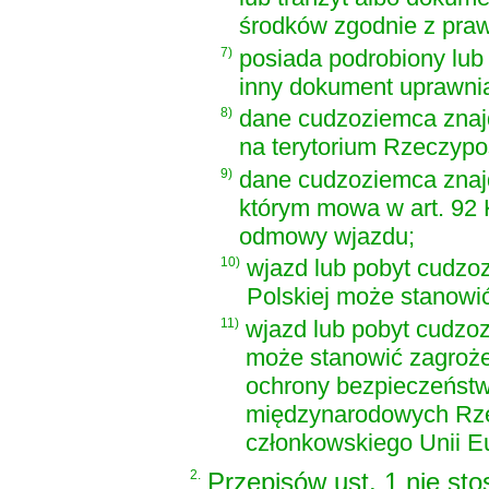
środków zgodnie z pra
7)
posiada podrobiony lub
inny dokument uprawnia
8)
dane cudzoziemca znajd
na terytorium Rzeczypos
9)
dane cudzoziemca znaj
którym mowa w art. 92
odmowy wjazdu;
10)
wjazd lub pobyt cudzoz
Polskiej może stanowić
11)
wjazd lub pobyt cudzoz
może stanowić zagroże
ochrony bezpieczeństw
międzynarodowych Rzec
członkowskiego Unii Eu
2.
Przepisów ust. 1 nie sto