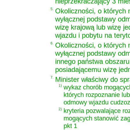
nieprzekraczający 3 mie
5.
Okoliczności, o których 
wyłącznej podstawy odm
wizę krajową lub wizę j
wjazdu i pobytu na teryt
6.
Okoliczności, o których 
wyłącznej podstawy od
innego państwa obszaru
posiadającemu wizę jedn
7.
Minister właściwy do sp
1)
wykaz chorób mogących 
których rozpoznanie lu
odmowy wjazdu cudzozie
2)
kryteria pozwalające r
mogących stanowić zagr
pkt 1