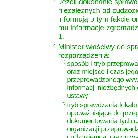
Jeżeli dokonanie sprawdz
niezależnych od cudzozi
informują o tym fakcie 
mu informacje zgromadz
1.
8.
Minister właściwy do sp
rozporządzenia:
1)
sposób i tryb przepro
oraz miejsce i czas je
przeprowadzonego wywi
informacji niezbędnyc
ustawy;
2)
tryb sprawdzania lokal
upoważniające do prze
dokumentowania tych cz
organizacji przeprowad
cudzoziemca, oraz uzys