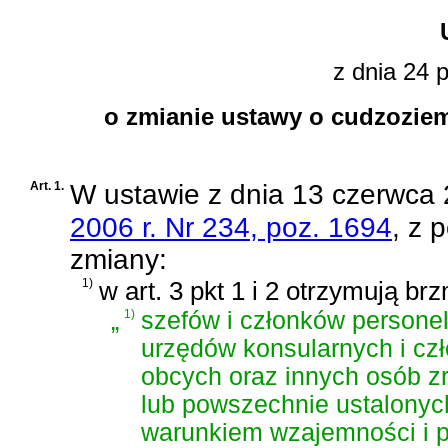
z dnia 24 p
o zmianie ustawy o cudzozie
Art. 1.
W
ustawie z dnia 13 czerwca
2006 r. Nr 234, poz. 1694
, z 
zmiany:
1)
w art. 3 pkt 1 i 2 otrzymują brz
„
1)
szefów i członków persone
urzędów konsularnych i cz
obcych oraz innych osób z
lub powszechnie ustalony
warunkiem wzajemności i 