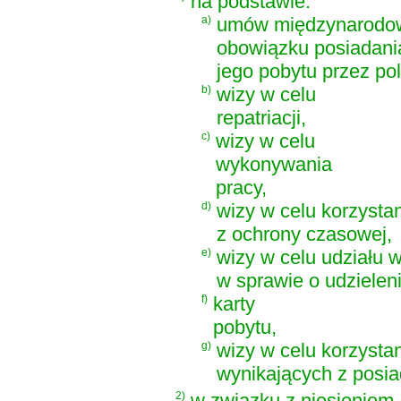
na podstawie:
a)
umów międzynarodowy
obowiązku posiadani
jego pobytu przez po
b)
wizy w celu
repatriacji,
c)
wizy w celu
wykonywania
pracy,
d)
wizy w celu korzysta
z ochrony czasowej,
e)
wizy w celu udziału 
w sprawie o udzieleni
f)
karty
pobytu,
g)
wizy w celu korzysta
wynikających z posia
2)
w związku z niesieniem