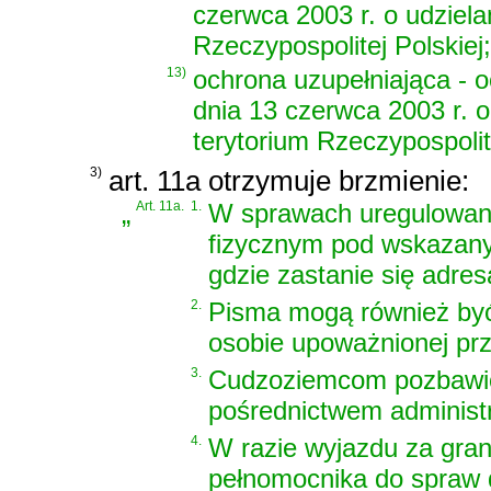
czerwca 2003 r. o udziel
Rzeczypospolitej Polskiej
;
13)
ochrona uzupełniająca - 
dnia 13 czerwca 2003 r. 
terytorium Rzeczypospolit
3)
art. 11a otrzymuje brzmienie:
„
Art. 11a.
1.
W sprawach uregulowan
fizycznym pod wskazany
gdzie zastanie się adres
2.
Pisma mogą również być
osobie upoważnionej pr
3.
Cudzoziemcom pozbawio
pośrednictwem administr
4.
W razie wyjazdu za gran
pełnomocnika do spraw 