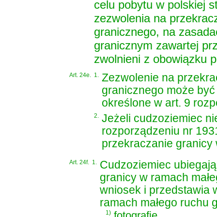
celu pobytu w polskiej 
zezwolenia na przekrac
granicznego, na zasad
granicznym zawartej pr
zwolnieni z obowiązku p
Art. 24e.
1.
Zezwolenie na przekra
granicznego może być 
określone w
art. 9 roz
2.
Jeżeli cudzoziemiec n
rozporządzeniu nr 193
przekraczanie granicy
Art. 24f.
1.
Cudzoziemiec ubiegają
granicy w ramach małe
wniosek i przedstawia
ramach małego ruchu g
1)
fotografie