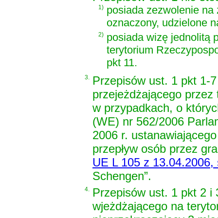
1)
posiada zezwolenie na
oznaczony, udzielone na
2)
posiada wizę jednolitą
terytorium Rzeczypospol
pkt 11.
3.
Przepisów ust. 1 pkt 1-7
przejeżdżającego przez 
w przypadkach, o któr
(WE) nr 562/2006 Parla
2006 r. ustanawiająceg
przepływ osób przez gr
UE L 105 z 13.04.2006, s
Schengen”.
4.
Przepisów ust. 1 pkt 2 i
wjeżdżającego na teryto