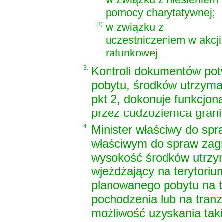
pomocy charytatywnej;
3)
w związku z
uczestniczeniem w akcji
ratunkowej.
3.
Kontroli dokumentów pot
pobytu, środków utrzyma
pkt 2, dokonuje funkcjon
przez cudzoziemca grani
4.
Minister właściwy do sp
właściwym do spraw zagr
wysokość środków utrzym
wjeżdżający na terytoriu
planowanego pobytu na t
pochodzenia lub na tranz
możliwość uzyskania tak