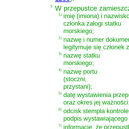
5.
W przepustce zamieszcz
1)
imię (imiona) i nazwisk
członka załogi statku
morskiego;
2)
nazwę i numer dokumen
legitymuje się członek 
3)
nazwę statku
morskiego;
4)
nazwę portu
(stoczni,
przystani);
5)
datę wystawienia przep
oraz okres jej ważności
6)
odcisk stempla kontrole
podpis wystawiającego 
7)
informację, że przepus