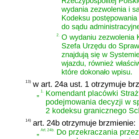
Rzeczypospolitej Polsk
wydania zezwolenia i s
Kodeksu postępowania 
do sądu administracyjn
2.
O wydaniu zezwolenia 
Szefa Urzędu do Spraw
znajdują się w System
wjazdu, również właśc
które dokonało wpisu.
13)
w art. 24a ust. 1 otrzymuje br
„
1.
Komendant placówki Straż
podejmowania decyzji w sp
2 kodeksu granicznego S
14)
art. 24b otrzymuje brzmienie:
„
Art. 24b.
Do przekraczania przez