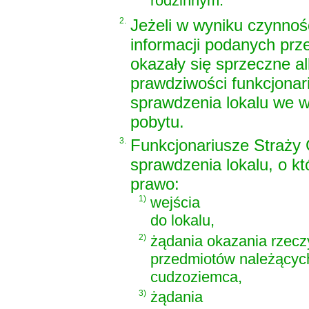
rodzinnym.
2.
Jeżeli w wyniku czynnoś
informacji podanych pr
okazały się sprzeczne a
prawdziwości funkcjona
sprawdzenia lokalu we 
pobytu.
3.
Funkcjonariusze Straży 
sprawdzenia lokalu, o k
prawo:
1)
wejścia
do lokalu,
2)
żądania okazania rzeczy
przedmiotów należącyc
cudzoziemca,
3)
żądania