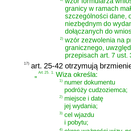
wzór formularza wnio
granicy w ramach mał
szczególności dane, o
niezbędnym do wydani
dołączanych do wniosk
2)
wzór zezwolenia na p
granicznego, uwzglę
przepisach art. 7 ust.
17)
art. 25-42 otrzymują brzmieni
„
Art. 25.
1.
Wiza określa:
1)
numer dokumentu
podróży cudzoziemca;
2)
miejsce i datę
jej wydania;
3)
cel wjazdu
i pobytu;
4)