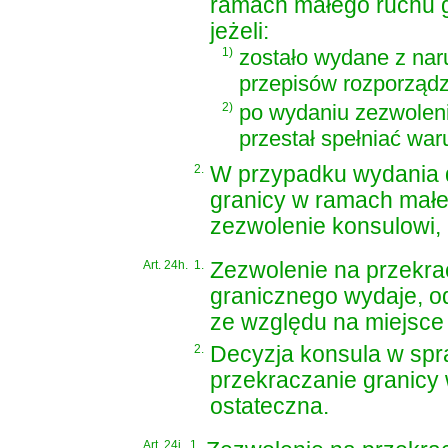
ramach małego ruchu g
jeżeli:
1)
zostało wydane z na
przepisów
rozporządz
2)
po wydaniu zezwolen
przestał spełniać war
2.
W przypadku wydania d
granicy w ramach mał
zezwolenie konsulowi, 
Art. 24h.
1.
Zezwolenie na przekra
granicznego wydaje, o
ze względu na miejsce
2.
Decyzja konsula w spr
przekraczanie granicy
ostateczna.
Art. 24i.
1.