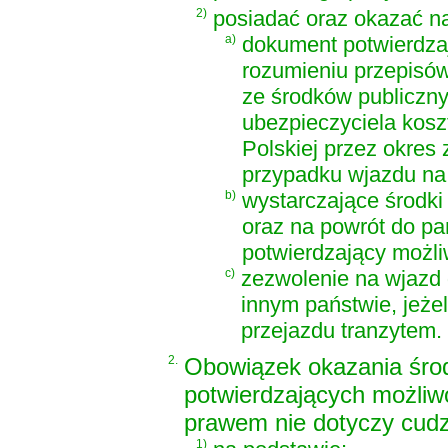
2)
posiadać oraz okazać na
a)
dokument potwierdza
rozumieniu przepisów
ze środków publiczny
ubezpieczyciela kosz
Polskiej przez okres
przypadku wjazdu na 
b)
wystarczające środki
oraz na powrót do pa
potwierdzający możl
c)
zezwolenie na wjazd 
innym państwie, jeże
przejazdu tranzytem.
2.
Obowiązek okazania śro
potwierdzających możliw
prawem nie dotyczy cudz
1)