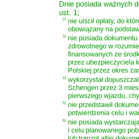
Dnie posiada ważnych d
ust. 1;
2)
nie uiścił opłaty, do któ
obowiązany na podstawie
3)
nie posiada dokumentu 
zdrowotnego w rozumien
finansowanych ze środk
przez ubezpieczyciela k
Polskiej przez okres za
4)
wykorzystał dopuszczal
Schengen przez 3 miesi
pierwszego wjazdu, ch
5)
nie przedstawił dokume
potwierdzenia celu i w
6)
nie posiada wystarczaj
i celu planowanego pob
lub tranzyt albo dokum