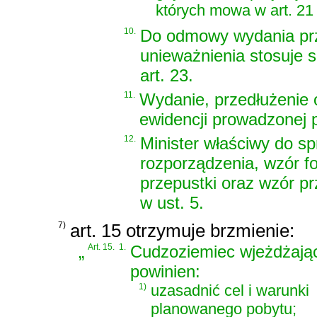
których mowa w art. 21 u
10.
Do odmowy wydania prze
unieważnienia stosuje s
art. 23.
11.
Wydanie, przedłużenie o
ewidencji prowadzonej 
12.
Minister właściwy do s
rozporządzenia, wzór f
przepustki oraz wzór p
w ust. 5.
7)
art. 15 otrzymuje brzmienie:
„
Art. 15.
1.
Cudzoziemiec wjeżdżający
powinien:
1)
uzasadnić cel i warunki
planowanego pobytu;