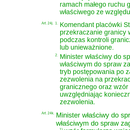
ramach małego ruchu g
właściwego ze względu 
Art. 24j.
1.
Komendant placówki St
przekraczanie granicy 
podczas kontroli granic
lub unieważnione.
2.
Minister właściwy do 
właściwym do spraw zag
tryb postępowania po z
zezwolenia na przekra
granicznego oraz wzór
uwzględniając konieczn
zezwolenia.
Art. 24k.
Minister właściwy do s
właściwym do spraw zag
1)