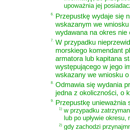
upoważnia jej posiadac
6.
Przepustkę wydaje się n
wskazanym we wniosku o
wydawana na okres nie d
7.
W przypadku nieprzewidz
morskiego komendant pl
armatora lub kapitana 
występującego w jego im
wskazany we wniosku o p
8.
Odmawia się wydania prz
jedna z okoliczności, o 
9.
Przepustkę unieważnia s
1)
w przypadku zatrzyman
lub po upływie okresu, 
2)
gdy zachodzi przynajmni