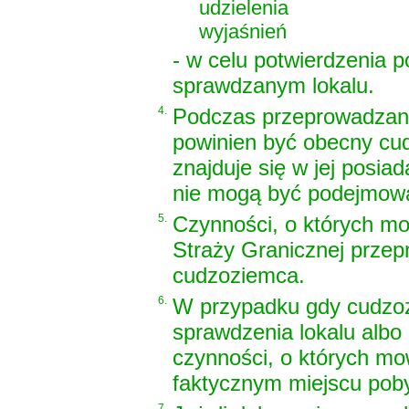
udzielenia
wyjaśnień
- w celu potwierdzenia 
sprawdzanym lokalu.
4.
Podczas przeprowadzani
powinien być obecny cudz
znajduje się w jej posia
nie mogą być podejmowa
5.
Czynności, o których mo
Straży Granicznej prze
cudzoziemca.
6.
W przypadku gdy cudzoz
sprawdzenia lokalu albo
czynności, o których mow
faktycznym miejscu poby
7.