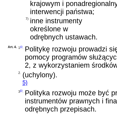
krajowym i ponadregional
interwencji państwa;
7)
inne instrumenty
określone w
odrębnych ustawach.
Art. 4.
4)
Politykę rozwoju prowadzi się
1
.
pomocy programów służących
2, z wykorzystaniem środków
2.
(uchylony).
5)
6)
Polityka rozwoju może być 
3
.
instrumentów prawnych i fi
odrębnych przepisach.