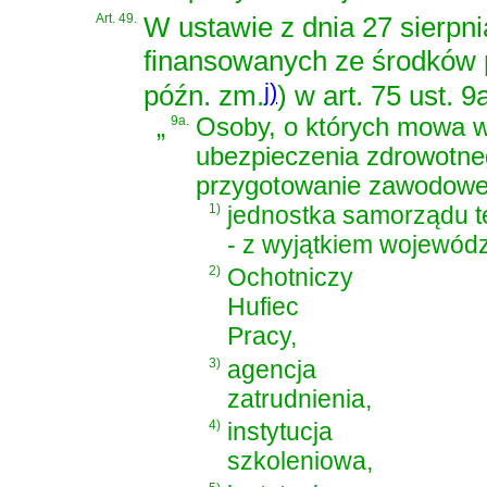
Art. 49.
W
ustawie z dnia 27 sierpn
finansowanych ze środków 
j)
późn. zm.
)
w art. 75 ust. 9
„
9a.
Osoby, o których mowa w 
ubezpieczenia zdrowotneg
przygotowanie zawodowe 
1)
jednostka samorządu te
- z wyjątkiem wojewód
2)
Ochotniczy
Hufiec
Pracy,
3)
agencja
zatrudnienia,
4)
instytucja
szkoleniowa,