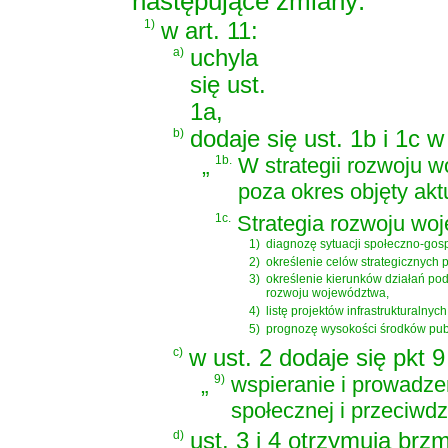
następujące zmiany:
1)
w art. 11:
a)
uchyla
się ust.
1a,
b)
dodaje się ust. 1b i 1c w
„
1b.
W strategii rozwoju 
poza okres objęty akt
1c.
Strategia rozwoju wo
1)
diagnozę sytuacji społeczno-go
2)
określenie celów strategicznych 
3)
określenie kierunków działań po
rozwoju województwa,
4)
listę projektów infrastrukturaln
5)
prognozę wysokości środków publi
c)
w ust. 2 dodaje się pkt 
„
9)
wspieranie i prowadzen
społecznej i przeciwd
d)
ust. 3 i 4 otrzymują brzm