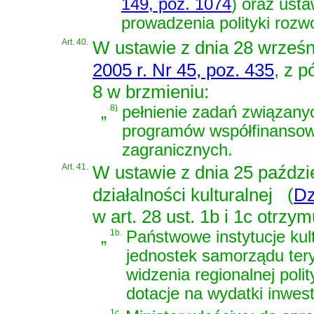
149, poz. 1074
)
oraz
usta
prowadzenia polityki rozw
Art. 40.
W
ustawie z dnia 28 wrześn
2005 r. Nr 45, poz. 435
, z p
8 w brzmieniu:
„
8)
pełnienie zadań związanyc
programów współfinansow
zagranicznych.
Art. 41.
W
ustawie z dnia 25 paździ
działalności kulturalnej
(
Dz
w art. 28 ust. 1b i 1c otrzy
„
1b.
Państwowe instytucje ku
jednostek samorządu tery
widzenia regionalnej poli
dotacje na wydatki inwest
1c.