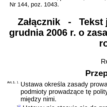
Nr 144, poz. 1043.
Załącznik
- Tekst j
grudnia 2006 r. o zas
r
Ro
Przep
Art. 1.
1.
Ustawa określa zasady prowad
podmioty prowadzące tę polit
między nimi.
1)
2
.