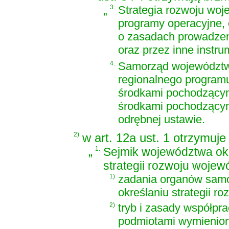
„
3.
Strategia rozwoju woj
programy operacyjne,
o zasadach prowadzeni
oraz przez inne instr
4.
Samorząd województwa
regionalnego program
środkami pochodzącymi
środkami pochodzącymi
odrębnej ustawie.
2)
w art. 12a ust. 1 otrzymuje
„
1.
Sejmik województwa ok
strategii rozwoju woje
1)
zadania organów sam
określaniu strategii r
2)
tryb i zasady współpra
podmiotami wymienion