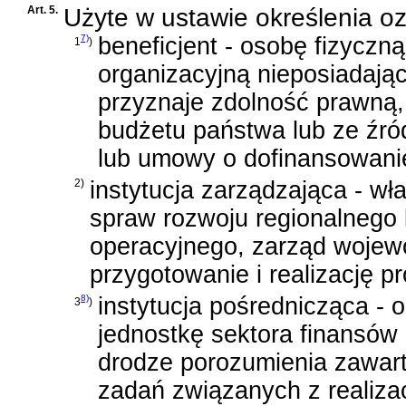
Art. 5.
Użyte w ustawie określenia o
7)
beneficjent - osobę fizyczn
1
)
organizacyjną nieposiadają
przyznaje zdolność prawną, 
budżetu państwa lub ze źró
lub
umowy
o dofinansowanie
2)
instytucja zarządzająca - wł
spraw rozwoju regionalnego 
operacyjnego, zarząd wojew
przygotowanie i realizację 
8)
instytucja pośrednicząca - o
3
)
jednostkę sektora finansów 
drodze porozumienia zawart
zadań związanych z realiza