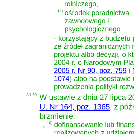
rolniczego,
12)
ośrodek poradnictwa
zawodowego i
psychologicznego
- korzystający z budżet
ze źródeł zagranicznych
projektu albo decyzji, o
2004 r. o Narodowym Pla
2005 r. Nr 90, poz. 759
i
1074
)
albo na podstawie
prowadzenia polityki rozw
Art. 50.
W
ustawie z dnia 27 lipca 
U. Nr 164, poz. 1365
, z póź
brzmienie:
„
10)
dofinansowanie lub finans
realizowanych z udziałe