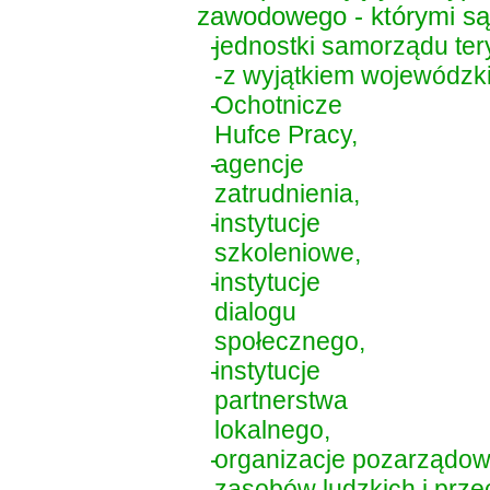
zawodowego - którymi są
-
jednostki samorządu tery
-z wyjątkiem wojewódzk
-
Ochotnicze
Hufce Pracy,
-
agencje
zatrudnienia,
-
instytucje
szkoleniowe,
-
instytucje
dialogu
społecznego,
-
instytucje
partnerstwa
lokalnego,
-
organizacje pozarządowe
zasobów ludzkich i prze