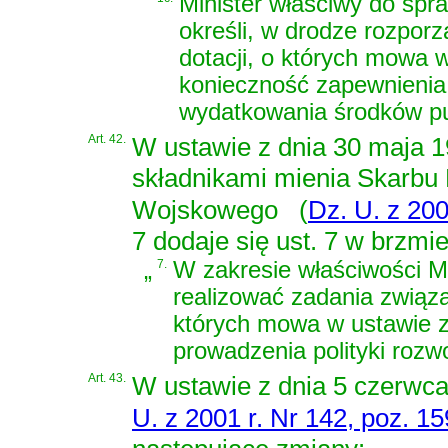
Minister właściwy do spr
określi, w drodze rozporz
dotacji, o których mowa 
konieczność zapewnienia
wydatkowania środków pu
Art. 42.
W
ustawie z dnia 30 maja 1
składnikami mienia Skarbu 
Wojskowego
(
Dz. U. z 200
7 dodaje się ust. 7 w brzmie
„
7.
W zakresie właściwości M
realizować zadania związ
których mowa w
ustawie z
prowadzenia polityki rozw
Art. 43.
W
ustawie z dnia 5 czerwc
U. z 2001 r. Nr 142, poz. 1