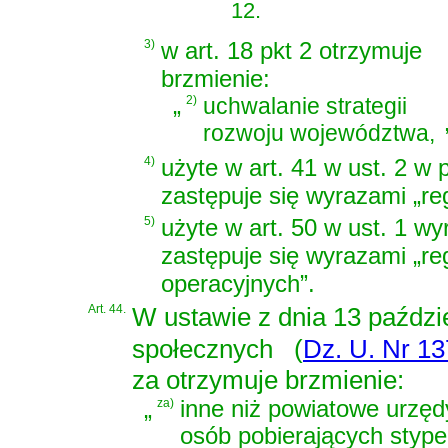
12.
3)
w art. 18 pkt 2 otrzymuje
brzmienie:
„
2)
uchwalanie strategii
rozwoju województwa,
4)
użyte w art. 41 w ust. 2 w
zastępuje się wyrazami „r
5)
użyte w art. 50 w ust. 1 
zastępuje się wyrazami „r
operacyjnych”.
Art. 44.
W
ustawie z dnia 13 paździ
społecznych
(
Dz. U. Nr 13
za otrzymuje brzmienie:
„
za)
inne niż powiatowe urzęd
osób pobierających stype