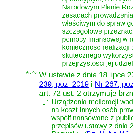
Narodowym Planie Ro
zasadach prowadzenia 
właściwym do spraw go
szczegółowe przeznacze
pomocy finansowej w r
konieczność realizacji
skutecznego wykorzyst
przejrzystości jej udzie
Art. 46.
W
ustawie z dnia 18 lipca 
239, poz. 2019
i
Nr 267, po
art. 72 ust. 2 otrzymuje brz
„
2.
Urządzenia melioracji w
na koszt innych osób praw
współfinansowane z publ
przepisów
ustawy z dnia 