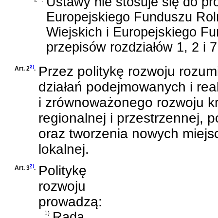
Ustawy nie stosuje się do 
Europejskiego Funduszu Ro
Wiejskich i Europejskiego F
przepisów rozdziałów 1, 2 i 7
2)
Przez politykę rozwoju rozu
Art. 2
.
działań podejmowanych i rea
i zrównoważonego rozwoju kr
regionalnej i przestrzennej,
oraz tworzenia nowych miejsc 
lokalnej.
2)
Politykę
Art. 3
.
rozwoju
prowadzą:
1)
Rada