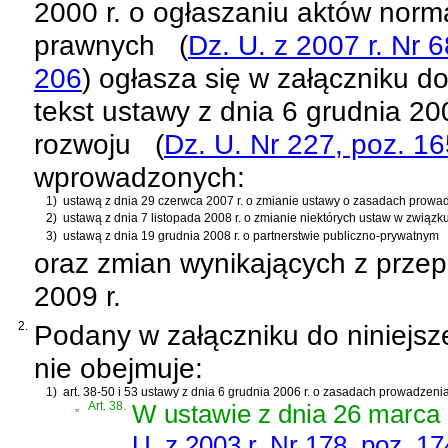
2000 r. o ogłaszaniu aktów norm
prawnych
(
Dz. U. z 2007 r. Nr 
206
)
ogłasza się w załączniku do
tekst
ustawy z dnia 6 grudnia 20
rozwoju
(
Dz. U. Nr 227, poz. 1
wprowadzonych:
1)
ustawą z dnia 29 czerwca 2007 r. o zmianie ustawy o zasadach prowadz
2)
ustawą z dnia 7 listopada 2008 r. o zmianie niektórych ustaw w związ
3)
ustawą z dnia 19 grudnia 2008 r. o partnerstwie publiczno-prywatnym
oraz zmian wynikających z prze
2009 r.
2.
Podany w załączniku do niniejsz
nie obejmuje:
1)
art. 38-50 i 53 ustawy z dnia 6 grudnia 2006 r. o zasadach prowadzenia
„
Art. 38.
W
ustawie z dnia 26 marca 
U. z 2003 r. Nr 178, poz. 1