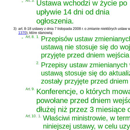
„
Art. 3.
Ustawa wchodzi w życie po
upływie 14 dni od dnia
ogłoszenia.
3)
art. 8-18 ustawy z dnia 7 listopada 2008 r. o zmianie niektórych usta
1370
)
, które stanowią:
„
Art. 8.
1.
Przepisów ustaw zmienianych 
ustawą nie stosuje się do wo
przyjęte przed dniem wejścia 
2.
Przepisy ustaw zmienianych w
ustawą stosuje się do aktual
zostały przyjęte przed dniem 
Art. 9.
Konferencje, o których mowa 
powołane przed dniem wejścia
dłużej niż przez 3 miesiące 
Art. 10.
1.
Właściwi ministrowie, w term
niniejszej ustawy, w celu uzy