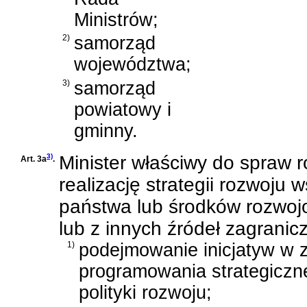
Ministrów;
2)
samorząd
województwa;
3)
samorząd
powiatowy i
gminny.
3)
Minister właściwy do spraw 
Art. 3a
.
realizację strategii rozwoj
państwa lub środków rozwoj
lub z innych źródeł zagranic
1)
podejmowanie inicjatyw w 
programowania strategiczn
polityki rozwoju;