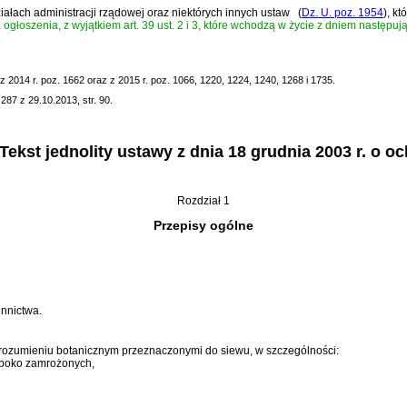
ziałach administracji rządowej oraz niektórych innych ustaw
(
Dz. U. poz. 1954
)
, kt
ogłoszenia, z wyjątkiem art. 39 ust. 2 i 3, które wchodzą w życie z dniem następu
 2014 r. poz. 1662 oraz z 2015 r. poz. 1066, 1220, 1224, 1240, 1268 i 1735.
87 z 29.10.2013, str. 90.
kst jednolity ustawy z dnia 18 grudnia 2003 r. o oc
Rozdział 1
Przepisy ogólne
ennictwa.
 w rozumieniu botanicznym przeznaczonymi do siewu, w szczególności:
ęboko zamrożonych,