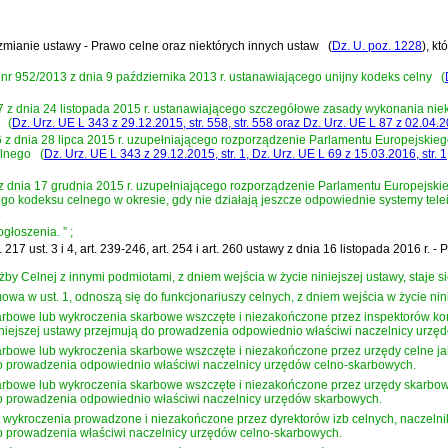
 zmianie ustawy - Prawo celne oraz niektórych innych ustaw
(
Dz. U. poz. 1228
)
, kt
nr 952/2013 z dnia 9 października 2013 r. ustanawiającego unijny kodeks celny
(
z dnia 24 listopada 2015 r. ustanawiającego szczegółowe zasady wykonania niek
(
Dz. Urz. UE L 343 z 29.12.2015, str. 558, str. 558 oraz Dz. Urz. UE L 87 z 02.04.20
z dnia 28 lipca 2015 r. uzupełniającego rozporządzenie Parlamentu Europejskieg
elnego
(
Dz. Urz. UE L 343 z 29.12.2015, str. 1, Dz. Urz. UE L 69 z 15.03.2016, str. 1
 dnia 17 grudnia 2015 r. uzupełniającego rozporządzenie Parlamentu Europejskie
ego kodeksu celnego w okresie, gdy nie działają jeszcze odpowiednie systemy tel
.
ogłoszenia.
”
;
5, art. 217 ust. 3 i 4, art. 239-246, art. 254 i art. 260 ustawy z dnia 16 listopada 20
y Celnej z innymi podmiotami, z dniem wejścia w życie niniejszej ustawy, staje si
owa w ust. 1, odnoszą się do funkcjonariuszy celnych, z dniem wejścia w życie nin
rbowe lub wykroczenia skarbowe wszczęte i niezakończone przez inspektorów kon
niejszej ustawy przejmują do prowadzenia odpowiednio właściwi naczelnicy urzę
rbowe lub wykroczenia skarbowe wszczęte i niezakończone przez urzędy celne 
 do prowadzenia odpowiednio właściwi naczelnicy urzędów celno-skarbowych.
rbowe lub wykroczenia skarbowe wszczęte i niezakończone przez urzędy skarbo
 do prowadzenia odpowiednio właściwi naczelnicy urzędów skarbowych.
wykroczenia prowadzone i niezakończone przez dyrektorów izb celnych, naczelnik
do prowadzenia właściwi naczelnicy urzędów celno-skarbowych.