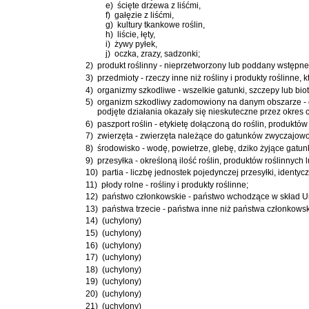
e)
ścięte drzewa z liśćmi,
f)
gałęzie z liśćmi,
g)
kultury tkankowe roślin,
h)
liście, łęty,
i)
żywy pyłek,
j)
oczka, zrazy, sadzonki;
2)
produkt roślinny - nieprzetworzony lub poddany wstępne
3)
przedmioty - rzeczy inne niż rośliny i produkty roślinne
4)
organizmy szkodliwe - wszelkie gatunki, szczepy lub bio
5)
organizm szkodliwy zadomowiony na danym obszarze - or
podjęte działania okazały się nieskuteczne przez okres 
6)
paszport roślin - etykietę dołączoną do roślin, produkt
7)
zwierzęta - zwierzęta należące do gatunków zwyczajowo
8)
środowisko - wodę, powietrze, glebę, dziko żyjące gatun
9)
przesyłka - określoną ilość roślin, produktów roślinny
10)
partia - liczbę jednostek pojedynczej przesyłki, ident
11)
płody rolne - rośliny i produkty roślinne;
12)
państwo członkowskie - państwo wchodzące w skład Uni
13)
państwa trzecie - państwa inne niż państwa członkowski
14)
(uchylony)
15)
(uchylony)
16)
(uchylony)
17)
(uchylony)
18)
(uchylony)
19)
(uchylony)
20)
(uchylony)
21)
(uchylony)