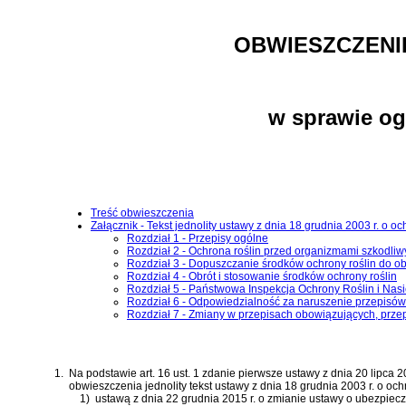
OBWIESZCZENI
w sprawie og
Treść obwieszczenia
Załącznik - Tekst jednolity ustawy z dnia 18 grudnia 2003 r. o oc
Rozdział 1 - Przepisy ogólne
Rozdział 2 - Ochrona roślin przed organizmami szkodliw
Rozdział 3 - Dopuszczanie środków ochrony roślin do ob
Rozdział 4 - Obrót i stosowanie środków ochrony roślin
Rozdział 5 - Państwowa Inspekcja Ochrony Roślin i Nas
Rozdział 6 - Odpowiedzialność za naruszenie przepisó
Rozdział 7 - Zmiany w przepisach obowiązujących, prze
1.
Na podstawie
art. 16 ust. 1 zdanie pierwsze ustawy z dnia 20 lipca
obwieszczenia jednolity tekst
ustawy z dnia 18 grudnia 2003 r. o ochr
1)
ustawą z dnia 22 grudnia 2015 r. o zmianie ustawy o ubezpiec