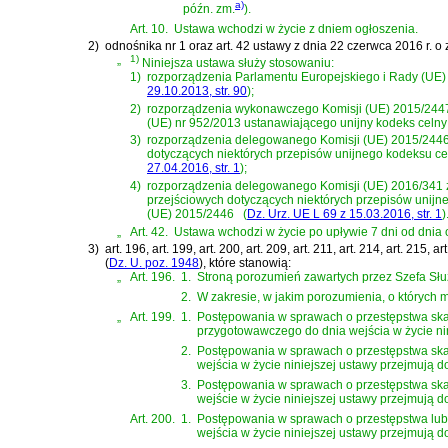
a)
późn. zm.
)
.
Art. 10.
Ustawa wchodzi w życie z dniem ogłoszenia.
2)
odnośnika nr 1 oraz
art. 42 ustawy z dnia 22 czerwca 2016 r. o
„
1)
Niniejsza ustawa służy stosowaniu:
1)
rozporządzenia Parlamentu Europejskiego i Rady (UE) 
29.10.2013, str. 90
)
;
2)
rozporządzenia wykonawczego Komisji (UE) 2015/2447 
(UE) nr 952/2013 ustanawiającego unijny kodeks celny
3)
rozporządzenia delegowanego Komisji (UE) 2015/2446 
dotyczących niektórych przepisów unijnego kodeksu c
27.04.2016, str. 1
)
;
4)
rozporządzenia delegowanego Komisji (UE) 2016/341 z
przejściowych dotyczących niektórych przepisów unijn
(UE) 2015/2446
(
Dz. Urz. UE L 69 z 15.03.2016, str. 1
)
„
Art. 42.
Ustawa wchodzi w życie po upływie 7 dni od dnia 
3)
art. 196, art. 199, art. 200, art. 209, art. 211, art. 214, art. 21
(
Dz. U. poz. 1948
)
, które stanowią:
„
Art. 196.
1.
Stroną porozumień zawartych przez Szefa Służb
2.
W zakresie, w jakim porozumienia, o których m
„
Art. 199.
1.
Postępowania w sprawach o przestępstwa ska
przygotowawczego do dnia wejścia w życie ni
2.
Postępowania w sprawach o przestępstwa ska
wejścia w życie niniejszej ustawy przejmują
3.
Postępowania w sprawach o przestępstwa ska
wejście w życie niniejszej ustawy przejmują
Art. 200.
1.
Postępowania w sprawach o przestępstwa lub 
wejścia w życie niniejszej ustawy przejmują 