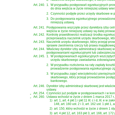
Art. 240.
1.
W przypadku postępowań egzekucyjnych prowa
do dnia wejścia w życie niniejszej ustawy wie
2.
Czynności podjęte przez urzędy skarbowe w p
3.
Do postępowania egzekucyjnego prowadzonego n
niniejszą ustawą.
Art. 241.
Postępowania wszczęte przez dyrektora izby celn
wejścia w życie niniejszej ustawy są dalej prow
Art. 242.
Kontrolę prawidłowości realizacji środka egzekuc
przeprowadza naczelnik urzędu skarbowego, któr
Art. 243.
Naczelnik urzędu skarbowego, który przejął pro
sprawie zwolnienia rzeczy lub prawa majątkowego
Art. 244.
Właściwy dyrektor izby administracji skarbowej 
postępowaniami egzekucyjnymi lub zabezpieczają
Art. 245.
1.
W postępowaniach egzekucyjnych wszczętych n
urzędu skarbowego zawiadamia zobowiązanego
2.
W przypadku rozłożenia na raty zapłaty kosztó
prowadzenie postępowania egzekucyjnego zgo
3.
W przypadku zajęć wierzytelności pieniężnych
skarbowego, który przejął prowadzenie postę
bankowego.
Art. 246.
Dyrektor izby administracji skarbowej jest właśc
ustawy.
„
Art. 254.
Czynności już podjęte w postępowaniach i w kont
„
Art. 260.
Ustawa wchodzi w życie z dniem 1 marca 2017 r.,
1)
art. 1, art. 4 pkt 1 i pkt 11 lit. c i d, lit. e w za
148, art. 160 ust. 2 i 3, art. 162 ust. 1 pkt 1,
2)
art. 150, który wchodzi w życie z dniem 1 sty
3)
art. 4 pkt 12, art. 163 pkt 3, art. 168, art. 1