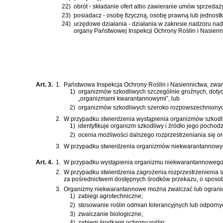
22)
obrót - składanie ofert albo zawieranie umów sprzedaż
23)
posiadacz - osobę fizyczną, osobę prawną lub jednostkę
24)
urzędowe działania - działania w zakresie nadzoru n
organy Państwowej Inspekcji Ochrony Roślin i Nasienn
Art. 3.
1.
Państwowa Inspekcja Ochrony Roślin i Nasiennictwa, zwana
1)
organizmów szkodliwych szczególnie groźnych, dotych
„organizmami kwarantannowymi”, lub
2)
organizmów szkodliwych szeroko rozpowszechnionyc
2.
W przypadku stwierdzenia wystąpienia organizmów szkodliw
1)
identyfikuje organizm szkodliwy i źródło jego pochod
2)
ocenia możliwości dalszego rozprzestrzeniania się o
3.
W przypadku stwierdzenia organizmów niekwarantannowych 
Art. 4.
1.
W przypadku wystąpienia organizmu niekwarantannowego wo
2.
W przypadku stwierdzenia zagrożenia rozprzestrzenienia 
za pośrednictwem dostępnych środków przekazu, o sposob
3.
Organizmy niekwarantannowe można zwalczać lub ogranic
1)
zabiegi agrotechniczne;
2)
stosowanie roślin odmian tolerancyjnych lub odporny
3)
zwalczanie biologiczne;
4)
zabiegi środkami ochrony roślin;