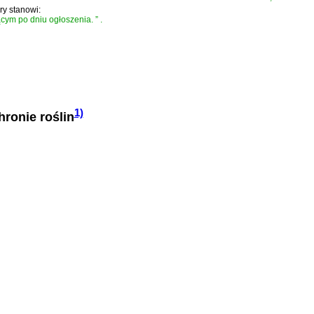
óry stanowi:
jącym po dniu ogłoszenia.
”
.
1)
hronie roślin