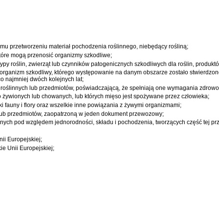
mu przetworzeniu materiał pochodzenia roślinnego, niebędący rośliną;
, które mogą przenosić organizmy szkodliwe;
typy roślin, zwierząt lub czynników patogenicznych szkodliwych dla roślin, produkt
ganizm szkodliwy, którego występowanie na danym obszarze zostało stwierdzone i
co najmniej dwóch kolejnych lat;
ów roślinnych lub przedmiotów, poświadczającą, że spełniają one wymagania zdrowo
 żywionych lub chowanych, lub których mięso jest spożywane przez człowieka;
ki fauny i flory oraz wszelkie inne powiązania z żywymi organizmami;
ch lub przedmiotów, zaopatrzoną w jeden dokument przewozowy;
ycznych pod względem jednorodności, składu i pochodzenia, tworzących część tej prz
i Europejskiej;
e Unii Europejskiej;