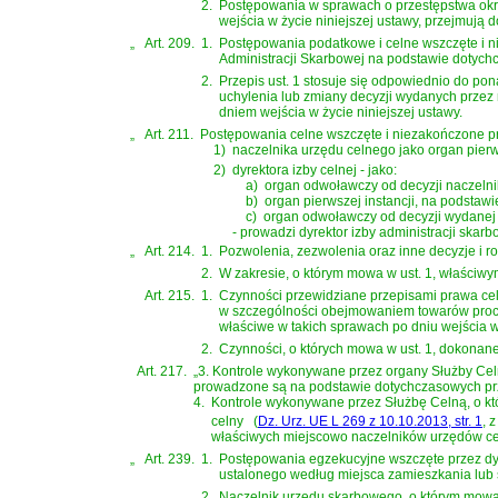
2.
Postępowania w sprawach o przestępstwa ok
wejścia w życie niniejszej ustawy, przejmują
„
Art. 209.
1.
Postępowania podatkowe i celne wszczęte i n
Administracji Skarbowej na podstawie dotych
2.
Przepis ust. 1 stosuje się odpowiednio do p
uchylenia lub zmiany decyzji wydanych przez
dniem wejścia w życie niniejszej ustawy.
„
Art. 211.
Postępowania celne wszczęte i niezakończone pr
1)
naczelnika urzędu celnego jako organ pierw
2)
dyrektora izby celnej - jako:
a)
organ odwoławczy od decyzji naczelni
b)
organ pierwszej instancji, na podstaw
c)
organ odwoławczy od decyzji wydanej p
- prowadzi dyrektor izby administracji ska
„
Art. 214.
1.
Pozwolenia, zezwolenia oraz inne decyzje i ro
2.
W zakresie, o którym mowa w ust. 1, właściwym
Art. 215.
1.
Czynności przewidziane przepisami
prawa ce
w szczególności obejmowaniem towarów procedu
właściwe w takich sprawach po dniu wejścia w 
2.
Czynności, o których mowa w ust. 1, dokonane 
Art. 217.
„3. Kontrole wykonywane przez organy Służby Celn
prowadzone są na podstawie dotychczasowych pr
4.
Kontrole wykonywane przez Służbę Celną, o k
celny
(
Dz. Urz. UE L 269 z 10.10.2013, str. 1
, 
właściwych miejscowo naczelników urzędów c
„
Art. 239.
1.
Postępowania egzekucyjne wszczęte przez dyr
ustalonego według miejsca zamieszkania lub
2.
Naczelnik urzędu skarbowego, o którym mowa w