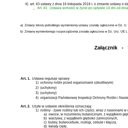
4)
art. 43 ustawy z dnia 16 listopada 2016 r. o zmianie ustawy o d
„
Art. 43.
Ustawa wchodzi w życie po upływie 14 dni od dnia 
a)
Zmiany tekstu jednolitego wymienionej ustawy zostały ogłoszone w Dz. U. z
b)
Zmiana wymienionego rozporządzenia została ogłoszona w Dz. Urz. UE L 2
Załącznik
- Te
Art. 1.
Ustawa reguluje sprawy:
1)
ochrony roślin przed organizmami szkodliwymi;
2)
(uchylony)
3)
(uchylony)
4)
organizacji Państwowej Inspekcji Ochrony Roślin i Nasi
Art. 2.
Użyte w ustawie określenia oznaczają:
1)
rośliny - żywe rośliny lub ich części, wraz z nasionami
a)
owoce, w rozumieniu botanicznym, z wyjątkiem gł
b)
warzywa, z wyjątkiem głęboko zamrożonych,
c)
bulwy, bulwocebule, rozłogi, cebule i kłącza,
d)
kwiaty cięte,