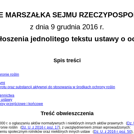
E MARSZAŁKA SEJMU RZECZYPOSPOL
z dnia 9 grudnia 2016 r.
łoszenia jednolitego tekstu ustawy o oc
Spis treści
hronie roślin
ymi
rotu oraz substancji aktywnej do stosowania w środkach ochrony roślin
iennictwa
w ustawy
pisy przejściowe i końcowe
Treść obwieszczenia
 2000 r. o ogłaszaniu aktów normatywnych i niektórych innych aktów prawnych
(
Dz. 
onie roślin
(
Dz. U. z 2016 r. poz. 17
)
, z uwzględnieniem zmian wprowadzonych:
zeniu społecznym rolników oraz niektórych innych ustaw
(
Dz. U. z 2016 r. poz. 50
)
,