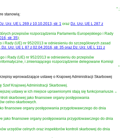
”
;
óre stanowią:
Dz. Urz. UE L 269 z 10.10.2013, str. 1
oraz
Dz. Urz. UE L 287 z
tórych przepisów rozporządzenia Parlamentu Europejskiego i Rady
16, str. 35
)
;
o i Rady (UE) nr 952/2013 w odniesieniu do szczegółowych zasad
, Dz. Urz. UE L 87 z 02.04.2016, str. 35 oraz Dz. Urz. UE L 111 z
go i Rady (UE) nr 952/2013 w odniesieniu do przepisów
einformatyczne, i zmieniającego rozporządzenie delegowane Komisji
”
16 r. - Przepisy wprowadzające ustawę o Krajowej Administracji Skarbowej
ę Szef Krajowej Administracji Skarbowej.
iejszej ustawy w ich miejsce uprawnionymi stają się funkcjonariusze.
”
troli skarbowej jako finansowe organy postępowania
dów celno-skarbowych.
jako finansowe organy postępowania przygotowawczego do dnia
we jako finansowe organy postępowania przygotowawczego do dnia
ów urzędów celnych oraz inspektorów kontroli skarbowej do dnia