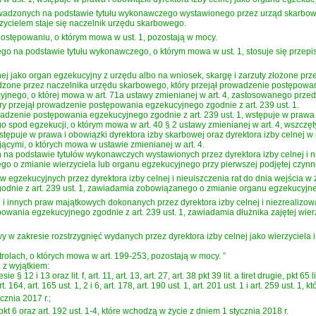
dzonych na podstawie tytułu wykonawczego wystawionego przez urząd skarbowy p
rzycielem staje się naczelnik urzędu skarbowego.
ostępowaniu, o którym mowa w ust. 1, pozostają w mocy.
a podstawie tytułu wykonawczego, o którym mowa w ust. 1, stosuje się przepis a
ej jako organ egzekucyjny z urzędu albo na wniosek, skargę i zarzuty złożone prz
adzone przez naczelnika urzędu skarbowego, który przejął prowadzenie postępowani
yjnego, o której mowa w art. 71a ustawy zmienianej w art. 4, zastosowanego przed 
y przejął prowadzenie postępowania egzekucyjnego zgodnie z art. 239 ust. 1.
wadzenie postępowania egzekucyjnego zgodnie z art. 239 ust. 1, wstępuje w prawa
 spod egzekucji, o którym mowa w art. 40 § 2 ustawy zmienianej w art. 4, wszczęty
wstępuje w prawa i obowiązki dyrektora izby skarbowej oraz dyrektora izby celn
cymi, o których mowa w ustawie zmienianej w art. 4.
a podstawie tytułów wykonawczych wystawionych przez dyrektora izby celnej i nie
 o zmianie wierzyciela lub organu egzekucyjnego przy pierwszej podjętej czyn
w egzekucyjnych przez dyrektora izby celnej i nieuiszczenia rat do dnia wejścia w 
dnie z art. 239 ust. 1, zawiadamia zobowiązanego o zmianie organu egzekucyj
 i innych praw majątkowych dokonanych przez dyrektora izby celnej i niezrealizowa
powania egzekucyjnego zgodnie z art. 239 ust. 1, zawiadamia dłużnika zajętej wi
iwy w zakresie rozstrzygnięć wydanych przez dyrektora izby celnej jako wierzyciela
rolach, o których mowa w art. 199-253, pozostają w mocy.
”
 z wyjątkiem:
kresie § 12 i 13 oraz lit. f, art. 11, art. 13, art. 27, art. 38 pkt 39 lit. a tiret drugie, pkt 65 
 art. 164, art. 165 ust. 1, 2 i 6, art. 178, art. 190 ust. 1, art. 201 ust. 1 i art. 259 ust
cznia 2017 r.;
72 pkt 6 oraz art. 192 ust. 1-4, które wchodzą w życie z dniem 1 stycznia 2018 r.