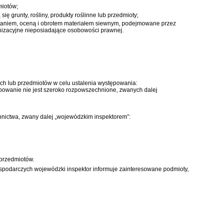
miotów;
ę grunty, rośliny, produkty roślinne lub przedmioty;
arzaniem, oceną i obrotem materiałem siewnym, podejmowane przez
anizacyjne nieposiadające osobowości prawnej.
ych lub przedmiotów w celu ustalenia występowania:
ępowanie nie jest szeroko rozpowszechnione, zwanych dalej
nnictwa, zwany dalej „wojewódzkim inspektorem”:
 przedmiotów.
spodarczych wojewódzki inspektor informuje zainteresowane podmioty,