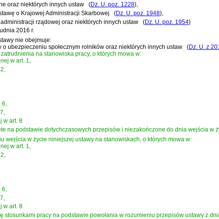
ne oraz niektórych innych ustaw
(
Dz. U. poz. 1228
)
,
stawę o Krajowej Administracji Skarbowej
(
Dz. U. poz. 1948
)
,
 administracji rządowej oraz niektórych innych ustaw
(
Dz. U. poz. 1954
)
udnia 2016 r.
stawy nie obejmuje:
tawy o ubezpieczeniu społecznym rolników oraz niektórych innych ustaw
(
Dz. U. z 20
atrudnienia na stanowiska pracy, o których mowa w:
nej w art. 1,
 2,
 6,
7,
j w art. 8
te na podstawie dotychczasowych przepisów i niezakończone do dnia wejścia w ży
u wejścia w życie niniejszej ustawy na stanowiskach, o których mowa w:
nej w art. 1,
 2,
 6,
7,
j w art. 8
się stosunkami pracy na podstawie powołania w rozumieniu przepisów
ustawy z dni