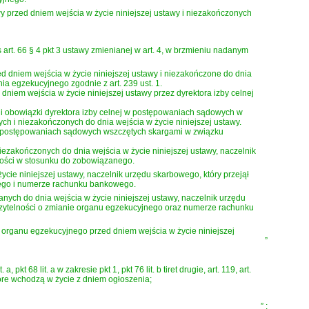
rzed dniem wejścia w życie niniejszej ustawy i niezakończonych
rt. 66 § 4 pkt 3 ustawy zmienianej w art. 4, w brzmieniu nadanym
ed dniem wejścia w życie niniejszej ustawy i niezakończone do dnia
a egzekucyjnego zgodnie z art. 239 ust. 1.
dniem wejścia w życie niniejszej ustawy przez dyrektora izby celnej
 i obowiązki dyrektora izby celnej w postępowaniach sądowych w
ch i niezakończonych do dnia wejścia w życie niniejszej ustawy.
ej w postępowaniach sądowych wszczętych skargami w związku
zakończonych do dnia wejścia w życie niniejszej ustawy, naczelnik
ności w stosunku do zobowiązanego.
życie niniejszej ustawy, naczelnik urzędu skarbowego, który przejął
nego i numerze rachunku bankowego.
nych do dnia wejścia w życie niniejszej ustawy, naczelnik urzędu
erzytelności o zmianie organu egzekucyjnego oraz numerze rachunku
 i organu egzekucyjnego przed dniem wejścia w życie niniejszej
”
lit. a, pkt 68 lit. a w zakresie pkt 1, pkt 76 lit. b tiret drugie, art. 119, art.
. 1, które wchodzą w życie z dniem ogłoszenia;
”
;