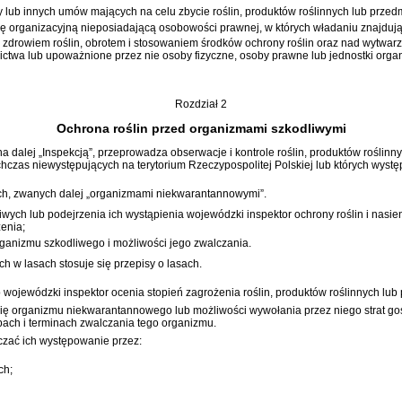
y lub innych umów mających na celu zbycie roślin, produktów roślinnych lub przed
 organizacyjną nieposiadającą osobowości prawnej, w których władaniu znajdują si
ad zdrowiem roślin, obrotem i stosowaniem środków ochrony roślin oraz nad wytw
ictwa lub upoważnione przez nie osoby fizyczne, osoby prawne lub jednostki org
Rozdział 2
Ochrona roślin przed organizmami szkodliwymi
 dalej „Inspekcją”, przeprowadza obserwacje i kontrole roślin, produktów roślinn
czas niewystępujących na terytorium Rzeczypospolitej Polskiej lub których wyst
h, zwanych dalej „organizmami niekwarantannowymi”.
ych lub podejrzenia ich wystąpienia wojewódzki inspektor ochrony roślin i nasie
zenia;
rganizmu szkodliwego i możliwości jego zwalczania.
w lasach stosuje się przepisy o lasach.
jewódzki inspektor ocenia stopień zagrożenia roślin, produktów roślinnych lub
się organizmu niekwarantannowego lub możliwości wywołania przez niego strat go
ach i terminach zwalczania tego organizmu.
zać ich występowanie przez:
ch;