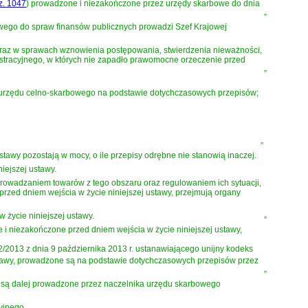
oz. 1047
)
prowadzone i niezakończone przez urzędy skarbowe do dnia
”
iwego do spraw finansów publicznych prowadzi Szef Krajowej
 oraz w sprawach wznowienia postępowania, stwierdzenia nieważności,
stracyjnego, w których nie zapadło prawomocne orzeczenie przed
”
urzędu celno-skarbowego na podstawie dotychczasowych przepisów;
”
stawy pozostają w mocy, o ile przepisy odrębne nie stanowią inaczej.
niejszej ustawy.
rowadzaniem towarów z tego obszaru oraz regulowaniem ich sytuacji,
rzed dniem wejścia w życie niniejszej ustawy, przejmują organy
 życie niniejszej ustawy.
”
 i niezakończone przed dniem wejścia w życie niniejszej ustawy,
2/2013 z dnia 9 października 2013 r. ustanawiającego unijny kodeks
ustawy, prowadzone są na podstawie dotychczasowych przepisów przez
”
wy są dalej prowadzone przez naczelnika urzędu skarbowego
yjnego.