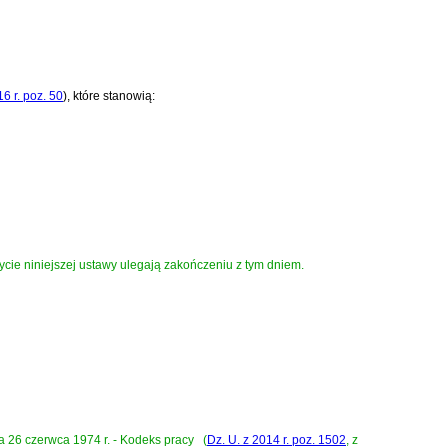
16 r. poz. 50
)
, które stanowią:
cie niniejszej ustawy ulegają zakończeniu z tym dniem.
a 26 czerwca 1974 r. - Kodeks pracy
(
Dz. U. z 2014 r. poz. 1502
, z