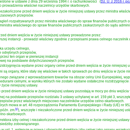
reślone w
ustawie z dnia 29 września 1994 r. o rachunkowości
(
Dz. U. z 2016 r. p
 do prowadzenia właściwi naczelnicy urzędów skarbowych.
iezakończone przed dniem wejścia w życie niniejszej ustawy przez ministra właśc
czasowych przepisów.
onagleń rozpatrywanych przez ministra właściwego do spraw finansów publicznych
 ministra właściwego do spraw finansów publicznych zaskarżonych do sądu admini
zed dniem wejścia w życie niniejszej ustawy prowadzone przez:
szej instancji - prowadzi właściwy zgodnie z przepisami
prawa celnego
naczelnik 
ka urzędu celnego,
ie odrębnych przepisów,
rzez ten organ w pierwszej instancji
rbowej na podstawie dotychczasowych przepisów.
zstrzygnięcia wydane przez organy celne przed dniem wejścia w życie niniejszej u
i są organy, które stały się właściwe w takich sprawach po dniu wejścia w życie ni
lnego
związane z wprowadzaniem towarów na obszar celny Unii Europejskiej, wyp
rami celnymi, w wyniku których nie zostało wydane ostateczne rozstrzygnięcie p
życie niniejszej ustawy.
przed dniem wejścia w życie niniejszej ustawy pozostają w mocy po dniu wejścia w
ej na podstawie przepisów rozdziału 3 ustawy uchylanej w art. 159 pkt 3, wszczęte
zepisów przez właściwych miejscowo naczelników urzędów celno-skarbowych.
tórych mowa w
art. 48 rozporządzenia Parlamentu Europejskiego i Rady (UE) nr 95
b)
z późn. zm.
)
, wszczęte i niezakończone przed dniem wejścia w życie niniejszej 
elno-skarbowych.
ektora izby celnej i niezakończone przed dniem wejścia w życie niniejszej usta
 siedziby zobowiązanego.
 ust. 1, wstępuje w prawa i obowiązki dyrektora izby celnej jako organu egzekuc