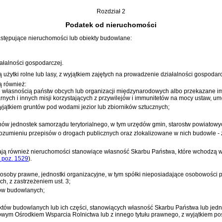
Rozdział 2
Podatek od nieruchomości
tępujące nieruchomości lub obiekty budowlane:
ałalności gospodarczej.
żytki rolne lub lasy, z wyjątkiem zajętych na prowadzenie działalności gospodarc
 również:
własnością państw obcych lub organizacji międzynarodowych albo przekazane im
rnych i innych misji korzystających z przywilejów i immunitetów na mocy ustaw,
jątkiem gruntów pod wodami jezior lub zbiorników sztucznych;
ganów jednostek samorządu terytorialnego, w tym urzędów gmin, starostw powiatow
rozumieniu przepisów o drogach publicznych oraz zlokalizowane w nich budowle -
ją również nieruchomości stanowiące własność Skarbu Państwa, które wchodzą 
. poz. 1529
)
.
osoby prawne, jednostki organizacyjne, w tym spółki nieposiadające osobowości 
h, z zastrzeżeniem ust. 3;
tów budowlanych;
któw budowlanych lub ich części, stanowiących własność Skarbu Państwa lub jednos
owym Ośrodkiem Wsparcia Rolnictwa lub z innego tytułu prawnego, z wyjątkiem pos