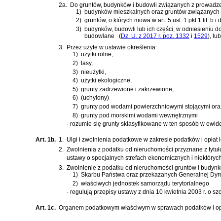
2a.
Do gruntów, budynków i budowli związanych z prowadzen
1)
budynków mieszkalnych oraz gruntów związanych 
2)
gruntów, o których mowa w art. 5 ust. 1 pkt 1 lit. b i d
3)
budynków, budowli lub ich części, w odniesieniu 
budowlane
(
Dz. U. z 2017 r. poz. 1332
i
1529
)
, lu
3.
Przez użyte w ustawie określenia:
1)
użytki rolne,
2)
lasy,
3)
nieużytki,
4)
użytki ekologiczne,
5)
grunty zadrzewione i zakrzewione,
6)
(uchylony)
7)
grunty pod wodami powierzchniowymi stojącymi ora
8)
grunty pod morskimi wodami wewnętrznymi
- rozumie się grunty sklasyfikowane w ten sposób w ewid
Art. 1b.
1.
Ulgi i zwolnienia podatkowe w zakresie podatków i opła
2.
Zwolnienia z podatku od nieruchomości przyznane z tytuł
ustawy o specjalnych strefach ekonomicznych i niektóryc
3.
Zwolnienie z podatku od nieruchomości gruntów i budyn
1)
Skarbu Państwa oraz przekazanych Generalnej Dyrek
2)
właściwych jednostek samorządu terytorialnego
- regulują przepisy
ustawy z dnia 10 kwietnia 2003 r. o sz
Art. 1c.
Organem podatkowym właściwym w sprawach podatków i opłat 