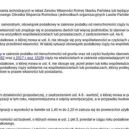
wania wchodzących w skład Zasobu Własności Rolnej Skarbu Państwa lub będą
ajowego Ośrodka Wsparcia Rolnictwa i jednostkach organizacyjnych Lasów Państw
iu samoistnym, obowiązek podatkowy w zakresie podatku od nieruchomości ciąży 
łwłasność lub znajduje się w posiadaniu dwóch lub więcej podmiotów, to stanowi
na wszystkich współwłaścicielach lub posiadaczach, z zastrzeżeniem ust. 4a-6.
datkowe, o której mowa w ust. 4, nie stosuje się przy współwłasności w częścia
y przedmiot własności. W takiej sytuacji obowiązek podatkowy ciąży na współwł
wy w zakresie podatku od nieruchomości od gruntu oraz od części budynku stano
892
oraz
z 2017 r. poz. 1529
)
ciąży na właścicielach w zakresie odpowiadającym ic
tkowe, o której mowa w ust. 4, nie stosuje się, jeżeli jeden lub kilku współwłaśc
 podatkowy ciąży solidarnie na współwłaścicielach lub posiadaczach, którzy podle
łowi w prawie własności lub posiadaniu.
;
m działalności gospodarczej, z zastrzeżeniem ust. 4-6 - wartość, o której mowa w
acji w tym roku, niepomniejszona o odpisy amortyzacyjne, a w przypadku budowli 
.
nacji o wysokości w świetle od 1,40 m do 2,20 m zalicza się do powierzchni użytk
homości od budowli, o których mowa w ust. 1 pkt 3, powstał w ciągu roku podatk
atkowego.