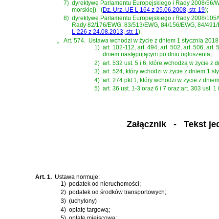
7)
dyrektywę Parlamentu Europejskiego i Rady 2008/56/WE
morskiej)
(
Dz. Urz. UE L 164 z 25.06.2008, str. 19
)
;
8)
dyrektywę Parlamentu Europejskiego i Rady 2008/105/WE
Rady 82/176/EWG, 83/513/EWG, 84/156/EWG, 84/491/E
L 226 z 24.08.2013, str. 1
)
.
„
Art. 574.
Ustawa wchodzi w życie z dniem 1 stycznia 2018 r
1)
art. 102-112, art. 494, art. 502, art. 506, art. 
dniem następującym po dniu ogłoszenia;
2)
art. 532 ust. 5 i 6, które wchodzą w życie z 
3)
art. 524, który wchodzi w życie z dniem 1 sty
4)
art. 274 pkt 1, który wchodzi w życie z dniem
5)
art. 36 ust. 1-3 oraz 6 i 7 oraz art. 303 ust.
Załącznik
- Tekst jedn
Art. 1.
Ustawa normuje:
1)
podatek od nieruchomości;
2)
podatek od środków transportowych;
3)
(uchylony)
4)
opłatę targową;
5)
opłatę miejscową;