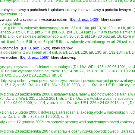
z wyjątkiem art. 45, art. 46, art. 49-51, art. 52 ust. 2-5 oraz art. 57 ust. 5 i 6, k
ku rolnym, ustawy o podatkach i opłatach lokalnych oraz ustawy o podatku leśnym
(
ogłoszenia.
”
;
aw związanych z systemami wsparcia rodzin
(
Dz. U. poz. 1428
)
, który stanowi:
, z wyjątkiem:
2 lit. d, g i lit. h w zakresie dodawanego w art. 23 ust. 10a, pkt 13, pkt 20 lit. a i b, pkt 2
anego w art. 6 ust. 2, pkt 5 lit. a, pkt 7-10, pkt 13, 14 i pkt 15 lit. a w zakresie zmieniane
 lit. a, b i c w zakresie zmienianego w art. 30 ust. 2, pkt 19 i 20 oraz art. 16, któr
rt. 6 ust. 3, pkt 5 lit. b, pkt 6 i pkt 15 lit. a w zakresie zmienianego w art. 29 ust. 
eruchomości
(
Dz. U. poz. 1529
)
, który stanowi:
głoszenia, z wyjątkiem art. 4 ust. 6, art. 17, art. 129, art. 130, art. 132-134 i ar
Prawo wodne
(
Dz. U. poz. 1566
)
, które stanowią:
zącą oczyszczania ścieków komunalnych (Dz. Urz. WE L 135 z 30.05.1991, str. 40, z
 UE Polskie wydanie specjalne, rozdz. 15, t. 4, str. 27, Dz. Urz. UE L 284 z 31.10.2003,
Dz. Urz. UE L 353 z 28.12.2013, str. 8);
dotyczącą ochrony wód przed zanieczyszczeniami powodowanymi przez azotany poch
 15, t. 2, str. 68, Dz. Urz. UE L 284 z 31.10.2003, str. 1 - Dz. Urz. UE Polskie wydan
z dnia 23 października 2000 r. ustanawiającą ramy wspólnotowego działania w dzie
75, Dz. Urz. WE L 331 z 15.12.2001, str. 1 - Dz. Urz. UE Polskie wydanie specjalne, ro
L 140 z 05.06.2009, str. 114, z późn. zm., Dz. Urz. UE L 226 z 24.08.2013, str. 1, Dz
 dnia 15 lutego 2006 r. dotyczącą zarządzania jakością wody w kąpieliskach i uch
oraz Dz. Urz. UE L 353 z 28.12.2013, str. 8);
y z dnia 12 grudnia 2006 r. w sprawie ochrony wód podziemnych przed zanieczys
y z dnia 23 października 2007 r. w sprawie oceny ryzyka powodziowego i zarządz