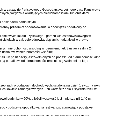
cych w zarządzie Państwowego Gospodarstwa Leśnego Lasy Państwowe
owych, faktycznie władających nieruchomościami lub obiektami
na posiadaczu samoistnym.
 odrębny przedmiot opodatkowania, a obowiązek podatkowy od
ch ułamkowych lokalu użytkowego - garażu wielostanowiskowego w
aścicielach w zakresie odpowiadającym ich udziałowi w prawie
wiących nieruchomość wspólną w rozumieniu
art. 3 ustawy z dnia 24
h udziałowi w nieruchomości wspólnej.
icieli lub posiadaczy jest zwolnionych od podatku od nieruchomości albo
gają podatkowi od nieruchomości oraz nie są zwolnieni od tego
 przepisach o podatkach dochodowych, ustalona na dzień 1 stycznia roku
całkowicie zamortyzowanych - ich wartość z dnia 1 stycznia roku, w
owej budynku w 50%, a jeżeli wysokość jest mniejsza niż 1,40 m,
owego - podstawą opodatkowania jest wartość stanowiąca podstawę