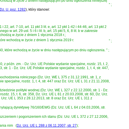
tóre wchodzą w życie z dniem następującym po dniu ogłoszenia niniejszej
”
;
Dz. U. poz. 1282
)
, który stanowi:
1 i 22, art. 7-10, art. 11 pkt 3 lit. e, art. 12 pkt 1-42 i 44-46, art. 13 pkt 2
go w art. 29 ust. 5 i 6 i lit. b, art. 15 pkt 5, 6, 8 lit. b w zakresie
e wchodzą w życie z dniem 1 stycznia 2018 r.;
4, które wchodzą w życie z dniem 1 stycznia 2019 r.
”
;
t. 140, które wchodzą w życie w dniu następującym po dniu ogłoszenia.
”
;
 późn. zm. - Dz. Urz. UE Polskie wydanie specjalne, rozdz. 15, t. 2,
 str. 1 - Dz. Urz. UE Polskie wydanie specjalne, rozdz. 1, t. 4, str. 447,
odzenia rolniczego (Dz. Urz. WE L 375 z 31.12.1991, str. 1, z
ie specjalne, rozdz. 1, t. 4, str. 447 oraz Dz. Urz. UE L 31 z 21.11.2008,
dzinie polityki wodnej (Dz. Urz. WE L 327 z 22.12.2000, str. 1 - Dz.
zdz. 15, t. 6, str. 358, Dz. Urz. UE L 81 z 20.03.2008, str. 60, Dz. Urz.
. Urz. UE L 353 z 28.12.2013, str. 8 oraz Dz. Urz. UE L 311 z
ylającą dyrektywę 76/160/EWG (Dz. Urz. UE L 64 z 04.03.2006, str.
zczeniem i pogorszeniem ich stanu (Dz. Urz. UE L 372 z 27.12.2006,
ania nim
(
Dz. Urz. UE L 288 z 06.11.2007, str. 27
)
;