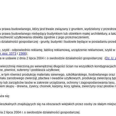
ów
prawa budowlanego
, który jest trwale związany z gruntem, wydzielony z przes
ów
prawa budowlanego
niebędący budynkiem lub obiektem małej architektury, a t
ożliwość użytkowania obiektu zgodnie z jego przeznaczeniem;
 działalności gospodarczej - grunty, budynki i budowle będące w posiadaniu prze
, szyld - odpowiednio reklamę, tablicę reklamową, urządzenie reklamowe, szyld 
r. poz. 1073
i
1566
)
;
wa w
ustawie z dnia 2 lipca 2004 r. o swobodzie działalności gospodarczej
(
Dz. U. 
owierzchnię mierzoną po wewnętrznej długości ścian na wszystkich kondygnacjac
e, piwnice, sutereny i poddasza użytkowe;
ęcą, w tym również produkcję materiału siewnego, szkółkarskiego, hodowlanego ora
riału zarodowego zwierząt, ptactwa i owadów użytkowych, produkcję zwierzęcą t
daczy lub zarządców lasów w zakresie urządzania, ochrony i zagospodarowania lasu
m skupu - drewna, żywicy, choinek, karpiny, kory, igliwia, zwierzyny oraz płodów 
ża się:
zkalnych znajdujących się na obszarach wiejskich przez osoby ze stałym miejscem
dnia 2 lipca 2004 r. o swobodzie działalności gospodarczej
.