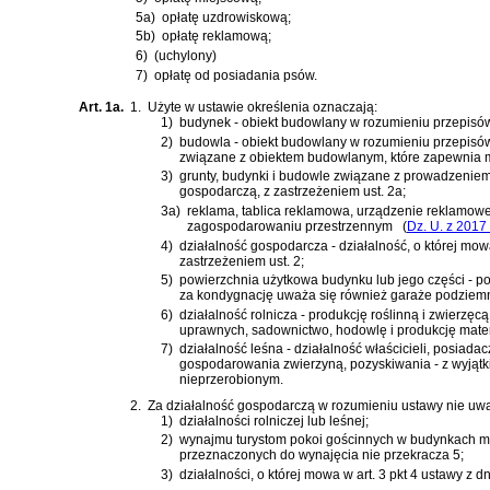
5a)
opłatę uzdrowiskową;
5b)
opłatę reklamową;
6)
(uchylony)
7)
opłatę od posiadania psów.
Art. 1a.
1.
Użyte w ustawie określenia oznaczają:
1)
budynek - obiekt budowlany w rozumieniu przepis
2)
budowla - obiekt budowlany w rozumieniu przepis
związane z obiektem budowlanym, które zapewnia m
3)
grunty, budynki i budowle związane z prowadzeniem
gospodarczą, z zastrzeżeniem ust. 2a;
3a)
reklama, tablica reklamowa, urządzenie reklamowe
zagospodarowaniu przestrzennym
(
Dz. U. z 2017 
4)
działalność gospodarcza - działalność, o której mo
zastrzeżeniem ust. 2;
5)
powierzchnia użytkowa budynku lub jego części - p
za kondygnację uważa się również garaże podziemn
6)
działalność rolnicza - produkcję roślinną i zwierz
uprawnych, sadownictwo, hodowlę i produkcję mate
7)
działalność leśna - działalność właścicieli, posia
gospodarowania zwierzyną, pozyskiwania - z wyjątkie
nieprzerobionym.
2.
Za działalność gospodarczą w rozumieniu ustawy nie uwa
1)
działalności rolniczej lub leśnej;
2)
wynajmu turystom pokoi gościnnych w budynkach mies
przeznaczonych do wynajęcia nie przekracza 5;
3)
działalności, o której mowa w
art. 3 pkt 4 ustawy z 