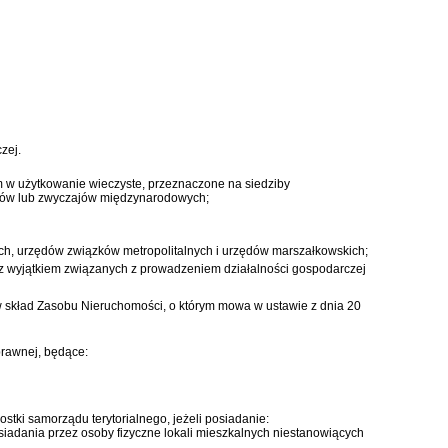
zej.
 w użytkowanie wieczyste, przeznaczone na siedziby
 umów lub zwyczajów międzynarodowych;
ych, urzędów związków metropolitalnych i urzędów marszałkowskich;
 z wyjątkiem związanych z prowadzeniem działalności gospodarczej
w skład Zasobu Nieruchomości, o którym mowa w
ustawie z dnia 20
prawnej, będące:
tki samorządu terytorialnego, jeżeli posiadanie:
iadania przez osoby fizyczne lokali mieszkalnych niestanowiących