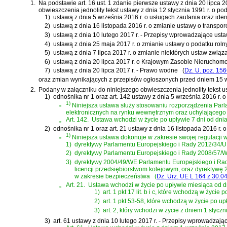
1.
Na podstawie
art. 16 ust. 1 zdanie pierwsze ustawy z dnia 20 lipca
obwieszczenia jednolity tekst
ustawy z dnia 12 stycznia 1991 r. o po
1)
ustawą z dnia 5 września 2016 r. o usługach zaufania oraz ident
2)
ustawą z dnia 16 listopada 2016 r. o zmianie ustawy o transpo
3)
ustawą z dnia 10 lutego 2017 r. - Przepisy wprowadzające us
4)
ustawą z dnia 25 maja 2017 r. o zmianie ustawy o podatku rol
5)
ustawą z dnia 7 lipca 2017 r. o zmianie niektórych ustaw zwią
6)
ustawą z dnia 20 lipca 2017 r. o Krajowym Zasobie Nieruchomo
7)
ustawą z dnia 20 lipca 2017 r. - Prawo wodne
(
Dz. U. poz. 15
oraz zmian wynikających z przepisów ogłoszonych przed dniem 15 w
2.
Podany w załączniku do niniejszego obwieszczenia jednolity tekst u
1)
odnośnika nr 1 oraz
art. 142 ustawy z dnia 5 września 2016 r. o
„
1)
Niniejsza ustawa służy stosowaniu
rozporządzenia Parla
elektronicznych na rynku wewnętrznym oraz uchylająceg
„
Art. 142.
Ustawa wchodzi w życie po upływie 7 dni od dnia o
2)
odnośnika nr 1 oraz
art. 21 ustawy z dnia 16 listopada 2016 r.
„
1)
Niniejsza ustawa dokonuje w zakresie swojej regulacji 
1)
dyrektywy Parlamentu Europejskiego i Rady 2012/34/UE
2)
dyrektywy Parlamentu Europejskiego i Rady 2008/57/WE
3)
dyrektywy 2004/49/WE Parlamentu Europejskiego i Rad
licencji przedsiębiorstwom kolejowym, oraz dyrektywę 20
w zakresie bezpieczeństwa
(
Dz. Urz. UE L 164 z 30.04
„
Art. 21.
Ustawa wchodzi w życie po upływie miesiąca od dn
1)
art. 1 pkt 17 lit. b i c, które wchodzą w życi
2)
art. 1 pkt 53-58, które wchodzą w życie po u
3)
art. 2, który wchodzi w życie z dniem 1 styczn
3)
art. 61 ustawy z dnia 10 lutego 2017 r. - Przepisy wprowadza