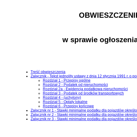
OBWIESZCZENI
w sprawie ogłoszenia
Treść obwieszczenia
Załącznik - Tekst jednolity ustawy z dnia 12 stycznia 1991 r. o p
Rozdział 1 - Przepisy ogólne
Rozdział 2 - Podatek od nieruchomości
Rozdział 2a - Ewidencja podatkowa nieruchomości
Rozdział 3 - Podatek od środków transportowych
Rozdział 4 - (uchylony)
Rozdział 5 - Opłaty lokalne
Rozdział 6 - Przepisy końcowe
Załącznik nr 1 - Stawki minimalne podatku dla pojazdów określon
Załącznik nr 2 - Stawki minimalne podatku dla pojazdów określon
Załącznik nr 3 - Stawki minimalne podatku dla pojazdów określon