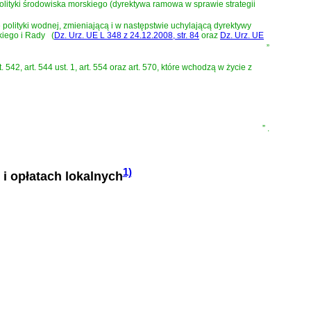
lityki środowiska morskiego (dyrektywa ramowa w sprawie strategii
olityki wodnej, zmieniającą i w następstwie uchylającą dyrektywy
iego i Rady
(
Dz. Urz. UE L 348 z 24.12.2008, str. 84
oraz
Dz. Urz. UE
”
, art. 542, art. 544 ust. 1, art. 554 oraz art. 570, które wchodzą w życie z
”
.
1)
 i opłatach lokalnych