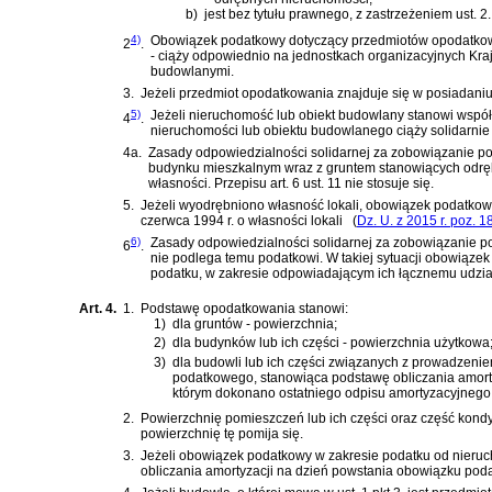
b)
jest bez tytułu prawnego, z zastrzeżeniem ust. 2.
4)
Obowiązek podatkowy dotyczący przedmiotów opodatko
2
.
- ciąży odpowiednio na jednostkach organizacyjnych Kr
budowlanymi.
3.
Jeżeli przedmiot opodatkowania znajduje się w posiadan
5)
Jeżeli nieruchomość lub obiekt budowlany stanowi wspó
4
.
nieruchomości lub obiektu budowlanego ciąży solidarnie 
4a.
Zasady odpowiedzialności solidarnej za zobowiązanie po
budynku mieszkalnym wraz z gruntem stanowiących odrębn
własności. Przepisu art. 6 ust. 11 nie stosuje się.
5.
Jeżeli wyodrębniono własność lokali, obowiązek podatko
czerwca 1994 r. o własności lokali
(
Dz. U. z 2015 r. poz. 1
6)
Zasady odpowiedzialności solidarnej za zobowiązanie poda
6
.
nie podlega temu podatkowi. W takiej sytuacji obowiązek
podatku, w zakresie odpowiadającym ich łącznemu udzia
Art. 4.
1.
Podstawę opodatkowania stanowi:
1)
dla gruntów - powierzchnia;
2)
dla budynków lub ich części - powierzchnia użytkowa
3)
dla budowli lub ich części związanych z prowadzenie
podatkowego, stanowiąca podstawę obliczania amortyz
którym dokonano ostatniego odpisu amortyzacyjnego
2.
Powierzchnię pomieszczeń lub ich części oraz część kondyg
powierzchnię tę pomija się.
3.
Jeżeli obowiązek podatkowy w zakresie podatku od nieruc
obliczania amortyzacji na dzień powstania obowiązku pod