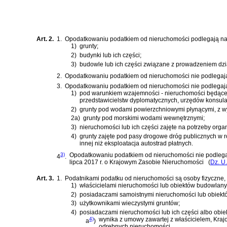
Art. 2.
1.
Opodatkowaniu podatkiem od nieruchomości podlegają nas
1)
grunty;
2)
budynki lub ich części;
3)
budowle lub ich części związane z prowadzeniem dzi
2.
Opodatkowaniu podatkiem od nieruchomości nie podlegają u
3.
Opodatkowaniu podatkiem od nieruchomości nie podlegają
1)
pod warunkiem wzajemności - nieruchomości będące 
przedstawicielstw dyplomatycznych, urzędów konsula
2)
grunty pod wodami powierzchniowymi płynącymi, z wy
2a)
grunty pod morskimi wodami wewnętrznymi;
3)
nieruchomości lub ich części zajęte na potrzeby or
4)
grunty zajęte pod pasy drogowe dróg publicznych w 
innej niż eksploatacja autostrad płatnych.
3)
Opodatkowaniu podatkiem od nieruchomości nie podlega
4
.
lipca 2017 r. o Krajowym Zasobie Nieruchomości
(
Dz. U
Art. 3.
1.
Podatnikami podatku od nieruchomości są osoby fizyczne, 
1)
właścicielami nieruchomości lub obiektów budowlanyc
2)
posiadaczami samoistnymi nieruchomości lub obiek
3)
użytkownikami wieczystymi gruntów;
4)
posiadaczami nieruchomości lub ich części albo obie
4)
wynika z umowy zawartej z właścicielem, Kraj
a
)
odrębnych nieruchomości,