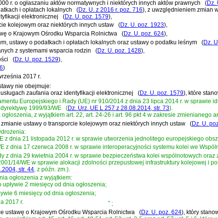
 2000 r. o ogłaszaniu aktów normatywnych i niektórych innych aktów prawnych
(
Dz. 
datkach i opłatach lokalnych
(
Dz. U. z 2016 r. poz. 716
)
, z uwzględnieniem zmian
yfikacji elektronicznej
(
Dz. U. poz. 1579
)
,
rcie kolejowym oraz niektórych innych ustaw
(
Dz. U. poz. 1923
)
,
tawę o Krajowym Ośrodku Wsparcia Rolnictwa
(
Dz. U. poz. 624
)
,
nym, ustawy o podatkach i opłatach lokalnych oraz ustawy o podatku leśnym
(
Dz. U
zanych z systemami wsparcia rodzin
(
Dz. U. poz. 1428
)
,
ści
(
Dz. U. poz. 1529
)
,
66
)
rześnia 2017 r.
stawy nie obejmuje:
 usługach zaufania oraz identyfikacji elektronicznej
(
Dz. U. poz. 1579
)
, które stan
mentu Europejskiego i Rady (UE) nr 910/2014 z dnia 23 lipca 2014 r. w sprawie iden
o dyrektywę 1999/93/WE
(
Dz. Urz. UE L 257 z 28.08.2014, str. 73
)
.
głoszenia, z wyjątkiem art. 22, art. 24-26 i art. 96 pkt 4 w zakresie zmienianego ar
 o zmianie ustawy o transporcie kolejowym oraz niektórych innych ustaw
(
Dz. U. po
wdrożenia:
 z dnia 21 listopada 2012 r. w sprawie utworzenia jednolitego europejskiego obs
 z dnia 17 czerwca 2008 r. w sprawie interoperacyjności systemu kolei we Wspól
y z dnia 29 kwietnia 2004 r. w sprawie bezpieczeństwa kolei wspólnotowych ora
01/14/WE w sprawie alokacji zdolności przepustowej infrastruktury kolejowej i pobi
.2004, str. 44
, z późn. zm.)
.
ia ogłoszenia z wyjątkiem:
e po upływie 2 miesięcy od dnia ogłoszenia;
pływie 6 miesięcy od dnia ogłoszenia;
ia 2017 r.
”
;
jące ustawę o Krajowym Ośrodku Wsparcia Rolnictwa
(
Dz. U. poz. 624
)
, który stanow