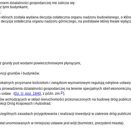
iem działalności gospodarczej nie zalicza się:
z tymi budynkami;
;
do których została wydana decyzja ostateczna organu nadzoru budowlanego, o któ
b decyzja ostateczna organu nadzoru górniczego, na podstawie której trwale wyłąc
z grunty pod wodami powierzchniowymi płynącymi,
encji gruntów i budynków.
t lokalnych przyznane kościołom i związkom wyznaniowym regulują odrębne ustawy
u prowadzenia działalności gospodarczej na terenie specjalnych stref ekonomiczn
2)
h ustaw
(
Dz. U. poz. 1840
, z późn. zm.
)
.
ków wchodzących w skład nieruchomości przeznaczonych na budowę dróg publiczny
cji Dróg Krajowych i Autostrad,
czególnych zasadach przygotowania i realizacji inwestycji w zakresie dróg publicz
unormowanych w niniejszej ustawie jest wójt (burmistrz, prezydent miasta).