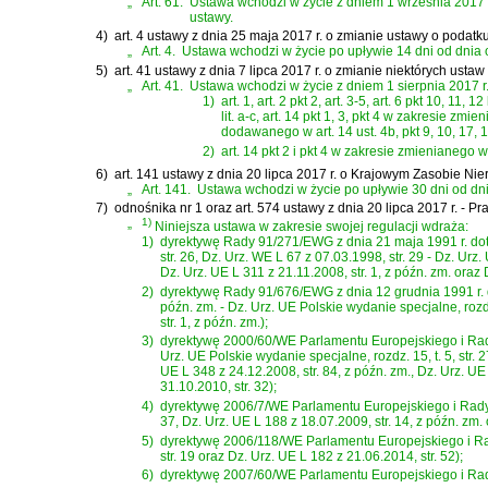
„
Art. 61.
Ustawa wchodzi w życie z dniem 1 września 2017 r., 
ustawy.
4)
art. 4 ustawy z dnia 25 maja 2017 r. o zmianie ustawy o podat
„
Art. 4.
Ustawa wchodzi w życie po upływie 14 dni od dnia 
5)
art. 41 ustawy z dnia 7 lipca 2017 r. o zmianie niektórych ust
„
Art. 41.
Ustawa wchodzi w życie z dniem 1 sierpnia 2017 r.
1)
art. 1, art. 2 pkt 2, art. 3-5, art. 6 pkt 10, 11, 1
lit. a-c, art. 14 pkt 1, 3, pkt 4 w zakresie zmieni
dodawanego w art. 14 ust. 4b, pkt 9, 10, 17, 18
2)
art. 14 pkt 2 i pkt 4 w zakresie zmienianego w a
6)
art. 141 ustawy z dnia 20 lipca 2017 r. o Krajowym Zasobie Ni
„
Art. 141.
Ustawa wchodzi w życie po upływie 30 dni od dnia o
7)
odnośnika nr 1 oraz
art. 574 ustawy z dnia 20 lipca 2017 r. - 
„
1)
Niniejsza ustawa w zakresie swojej regulacji wdraża:
1)
dyrektywę Rady 91/271/EWG z dnia 21 maja 1991 r. dotyc
str. 26, Dz. Urz. WE L 67 z 07.03.1998, str. 29 - Dz. Urz.
Dz. Urz. UE L 311 z 21.11.2008, str. 1, z późn. zm. oraz 
2)
dyrektywę Rady 91/676/EWG z dnia 12 grudnia 1991 r. 
późn. zm. - Dz. Urz. UE Polskie wydanie specjalne, rozdz.
str. 1, z późn. zm.);
3)
dyrektywę 2000/60/WE Parlamentu Europejskiego i Rady 
Urz. UE Polskie wydanie specjalne, rozdz. 15, t. 5, str. 2
UE L 348 z 24.12.2008, str. 84, z późn. zm., Dz. Urz. UE 
31.10.2010, str. 32);
4)
dyrektywę 2006/7/WE Parlamentu Europejskiego i Rady z
37, Dz. Urz. UE L 188 z 18.07.2009, str. 14, z późn. zm. 
5)
dyrektywę 2006/118/WE Parlamentu Europejskiego i Rad
str. 19 oraz Dz. Urz. UE L 182 z 21.06.2014, str. 52);
6)
dyrektywę 2007/60/WE Parlamentu Europejskiego i Rad