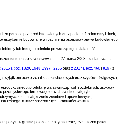
trzeni za pomocą przegród budowlanych oraz posiada fundamenty i dach;
akże urządzenie budowlane w rozumieniu przepisów
prawa budowlanego
dsiębiorcy lub innego podmiotu prowadzącego działalność
w rozumieniu przepisów
ustawy z dnia 27 marca 2003 r. o planowaniu i
z 2016 r. poz. 1829
,
1948
,
1997
i
2255
oraz
z 2017 r. poz. 460
i
819
)
, z
h, z wyjątkiem powierzchni klatek schodowych oraz szybów dźwigowych;
z reprodukcyjnego, produkcję warzywniczą, roślin ozdobnych, grzybów
ypu przemysłowego fermowego oraz chów i hodowlę ryb;
, utrzymywania i powiększania zasobów i upraw leśnych,
runa leśnego, a także sprzedaż tych produktów w stanie
 pobytu w gminie położonej na tym terenie, jeżeli liczba pokoi