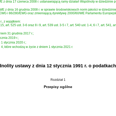
 z dnia 17 czerwca 2008 r. ustanawiającą ramy działań Wspólnoty w dziedzinie po
 z dnia 16 grudnia 2008 r. w sprawie środowiskowych norm jakości w dziedzinie p
WG i 86/280/EWG oraz zmieniającą dyrektywę 2000/60/WE Parlamentu Europejsk
., z wyjątkiem:
515, art. 525 ust. 3-6 oraz 8 i 9, art. 539 ust. 3-5 i 7, art. 540 ust. 1-4, 6 i 7, art. 541
dniem 31 grudnia 2017 r.;
cznia 2019 r.;
 1 stycznia 2020 r.;
 1 i 4, które wchodzą w życie z dniem 1 stycznia 2021 r.
olity ustawy z dnia 12 stycznia 1991 r. o podatkach
Rozdział 1
Przepisy ogólne