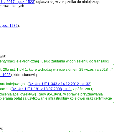
U. z 2017 r. poz. 1523
)
ogłasza się w załączniku do niniejszego
 wprowadzonych:
. poz. 1282
)
,
owią:
tyfikacji elektronicznej i usług zaufania w odniesieniu do transakcji
”
t. 20a ust. 1 pkt 1, które wchodzą w życie z dniem 29 września 2018 r.
”
;
z. 1923
)
, które stanowią:
zaru kolejowego
(
Dz. Urz. UE L 343 z 14.12.2012, str. 32
)
;
nocie
(
Dz. Urz. UE L 191 z 18.07.2008, str. 1
, z późn. zm.)
;
z zmieniającej dyrektywę Rady 95/18/WE w sprawie przyznawania
erania opłat za użytkowanie infrastruktury kolejowej oraz certyfikację
”
i: