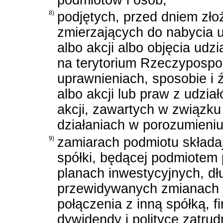
8)
podjętych, przed dniem zło
zmierzających do nabycia u
albo akcji albo objęcia udzi
na terytorium Rzeczypospol
uprawnieniach, sposobie i 
albo akcji lub praw z udzia
akcji, zawartych w związku
działaniach w porozumieniu
9)
zamiarach podmiotu składa
spółki, będącej podmiotem 
planach inwestycyjnych, dł
przewidywanych zmianach je
połączenia z inną spółką, fi
dywidendy i polityce zatrud