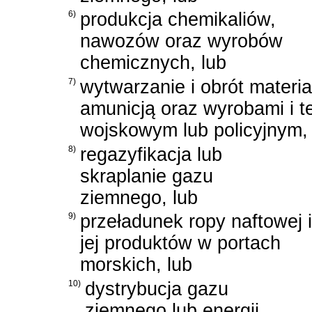
6)
produkcja chemikaliów,
nawozów oraz wyrobów
chemicznych, lub
7)
wytwarzanie i obrót materi
amunicją oraz wyrobami i t
wojskowym lub policyjnym, 
8)
regazyfikacja lub
skraplanie gazu
ziemnego, lub
9)
przeładunek ropy naftowej i
jej produktów w portach
morskich, lub
10)
dystrybucja gazu
ziemnego lub energii