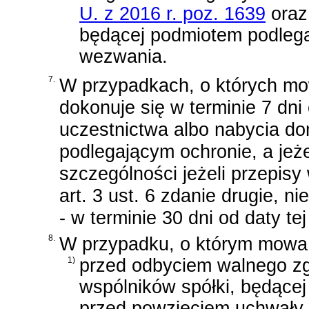
U. z 2016 r. poz. 1639
ora
będącej podmiotem podlega
wezwania.
7.
W przypadkach, o których mow
dokonuje się w terminie 7 dni
uczestnictwa albo nabycia do
podlegającym ochronie, a jeżel
szczególności jeżeli przepisy
art. 3 ust. 6 zdanie drugie, n
- w terminie 30 dni od daty te
8.
W przypadku, o którym mowa 
1)
przed odbyciem walnego z
wspólników spółki, będące
przed powzięciem uchwały 