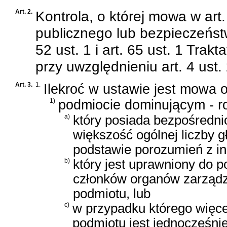
Art. 2.
Kontrola, o której mowa w art
publicznego lub bezpieczeńst
52 ust. 1 i art. 65 ust. 1 Trak
przy uwzględnieniu art. 4 ust. 
Art. 3.
1.
Ilekroć w ustawie jest mowa o
1)
podmiocie dominującym - ro
a)
który posiada bezpośredni
większość ogólnej liczby 
podstawie porozumień z in
b)
który jest uprawniony do 
członków organów zarządz
podmiotu, lub
c)
w przypadku którego więce
podmiotu jest jednocześni