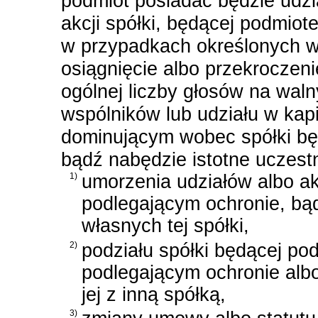
podmiot posiadać będzie udzia
akcji spółki, będącej podmio
w przypadkach określonych w 
osiągnięcie albo przekrocze
ogólnej liczby głosów na wa
wspólników lub udziału w ka
dominującym wobec spółki bę
bądź nabędzie istotne uczest
1)
umorzenia udziałów albo ak
podlegającym ochronie, bąd
własnych tej spółki,
2)
podziału spółki będącej p
podlegającym ochronie alb
jej z inną spółką,
3)