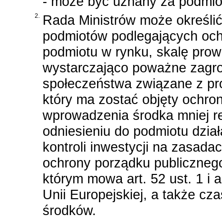
- może być uznany za podmiot
2.
Rada Ministrów może określi
podmiotów podlegających ochr
podmiotu w rynku, skalę prowa
wystarczająco poważne zagro
społeczeństwa związane z pr
który ma zostać objęty ochron
wprowadzenia środka mniej re
odniesieniu do podmiotu dzia
kontroli inwestycji na zasad
ochrony porządku publicznego
którym mowa art. 52 ust. 1 i a
Unii Europejskiej, a także c
środków.