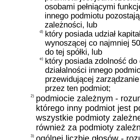
osobami pełniącymi funkcj
innego podmiotu pozostaj
zależności, lub
d)
który posiada udział kapit
wynoszącej co najmniej 5
do tej spółki, lub
e)
który posiada zdolność do
działalności innego podmi
przewidującej zarządzani
przez ten podmiot;
2)
podmiocie zależnym - rozum
którego inny podmiot jest
wszystkie podmioty zależn
również za podmioty zależ
3)
ogólnej liczbie głosów - ro