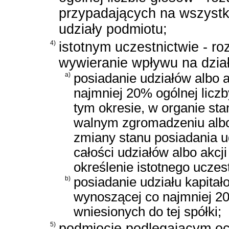
przypadających na wszystki
udziały podmiotu;
4)
istotnym uczestnictwie - ro
wywieranie wpływu na dzia
a)
posiadanie udziałów albo a
najmniej 20% ogólnej liczb
tym okresie, w organie st
walnym zgromadzeniu alb
zmiany stanu posiadania ud
całości udziałów albo akcj
określenie istotnego uczes
b)
posiadanie udziału kapita
wynoszącej co najmniej 2
wniesionych do tej spółki;
5)
podmiocie podlegającym och