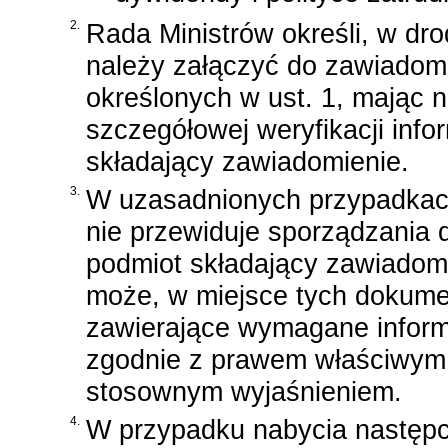
2.
Rada Ministrów określi, w dr
należy załączyć do zawiadomi
określonych w ust. 1, mając 
szczegółowej weryfikacji inf
składający zawiadomienie.
3.
W uzasadnionych przypadkac
nie przewiduje sporządzania 
podmiot składający zawiadomi
może, w miejsce tych dokume
zawierające wymagane inform
zgodnie z prawem właściwym 
stosownym wyjaśnieniem.
4.
W przypadku nabycia następcz