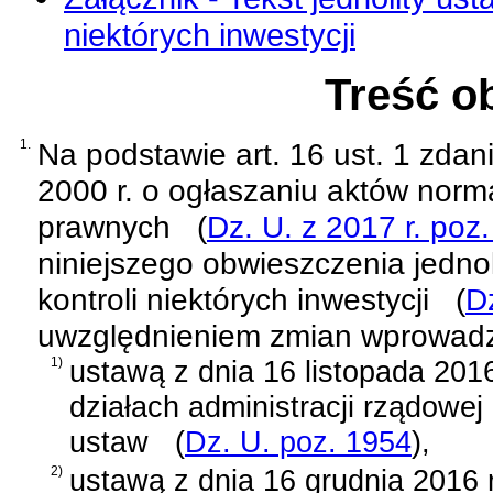
niektórych inwestycji
Treść o
1.
Na podstawie
art. 16 ust. 1 zda
2000 r. o ogłaszaniu aktów norm
prawnych
(
Dz. U. z 2017 r. poz
niniejszego obwieszczenia jednol
kontroli niektórych inwestycji
(
D
uwzględnieniem zmian wprowad
1)
ustawą z dnia 16 listopada 2016
działach administracji rządowej
ustaw
(
Dz. U. poz. 1954
)
,
2)
ustawą z dnia 16 grudnia 2016 