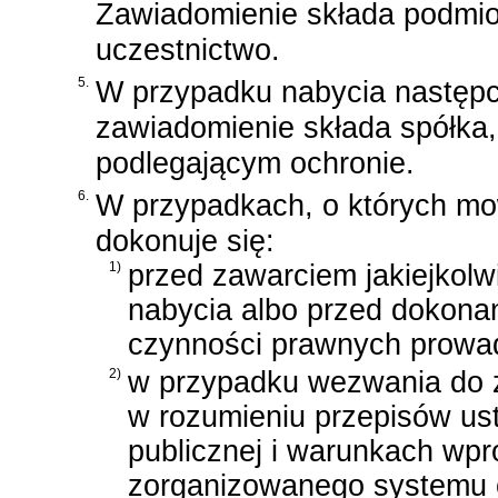
Zawiadomienie składa podmiot,
uczestnictwo.
5.
W przypadku nabycia następ
zawiadomienie składa spółka
podlegającym ochronie.
6.
W przypadkach, o których mow
dokonuje się:
1)
przed zawarciem jakiejkol
nabycia albo przed dokonan
czynności prawnych prowa
2)
w przypadku wezwania do za
w rozumieniu przepisów
us
publicznej i warunkach wp
zorganizowanego systemu o