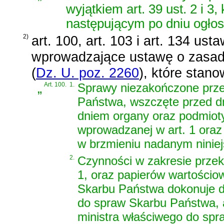
wyjątkiem art. 39 ust. 2 i 3
następującym po dniu ogłos
2)
art. 100, art. 103 i art. 134 ust
wprowadzające ustawę o zasa
(
Dz. U. poz. 2260
)
, które stano
„
Art. 100.
1.
Sprawy niezakończone prze
Państwa, wszczęte przed dn
dniem organy oraz podmioty
wprowadzanej w art. 1 oraz 
w brzmieniu nadanym ninie
2.
Czynności w zakresie przek
1, oraz papierów wartościo
Skarbu Państwa dokonuje do
do spraw Skarbu Państwa, a
ministra właściwego do sp