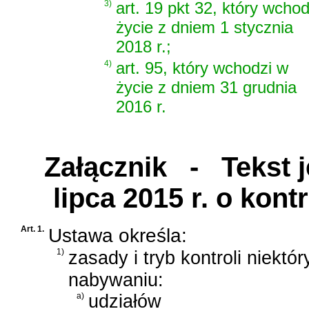
3)
art. 19 pkt 32, który wcho
życie z dniem 1 stycznia
2018 r.;
4)
art. 95, który wchodzi w
życie z dniem 31 grudnia
2016 r.
Załącznik
- Tekst je
lipca 2015 r. o kont
Art. 1.
Ustawa określa:
1)
zasady i tryb kontroli niektó
nabywaniu:
a)
udziałów