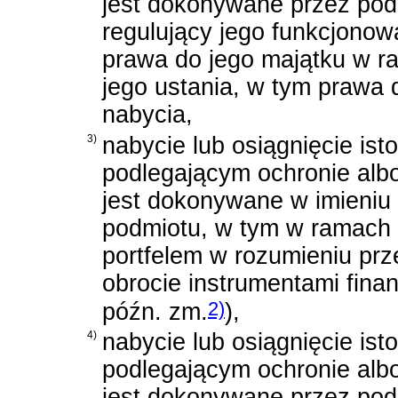
jest dokonywane przez podm
regulujący jego funkcjono
prawa do jego majątku w ra
jego ustania, w tym prawa
nabycia,
3)
nabycie lub osiągnięcie is
podlegającym ochronie alb
jest dokonywane w imieniu 
podmiotu, w tym w ramach
portfelem w rozumieniu pr
obrocie instrumentami fin
2)
późn. zm.
)
,
4)
nabycie lub osiągnięcie is
podlegającym ochronie alb
jest dokonywane przez podm