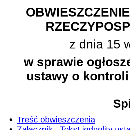
OBWIESZCZENI
RZECZYPOSP
z dnia 15 
w sprawie ogłosze
ustawy o kontroli
Spi
Treść obwieszczenia
Załącznik - Tekst jednolity ust