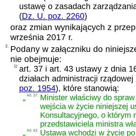
ustawę o zasadach zarządzan
(
Dz. U. poz. 2260
)
oraz zmian wynikających z prze
września 2017 r.
2.
Podany w załączniku do niniejsz
nie obejmuje:
1)
art. 37 i art. 43 ustawy z dnia 
działach administracji rządowej
poz. 1954
)
, które stanowią:
„
Art. 37.
Minister właściwy do spraw
wejścia w życie niniejszej 
Konsultacyjnego, o którym 
przedstawiciela ministra w
„
Art. 43.
Ustawa wchodzi w życie po 