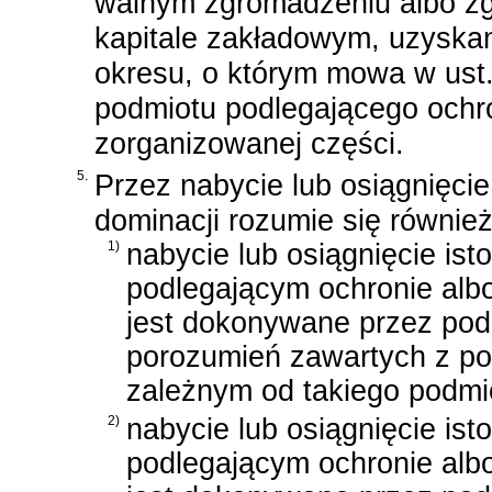
walnym zgromadzeniu albo zg
kapitale zakładowym, uzyskan
okresu, o którym mowa w ust. 1
podmiotu podlegającego ochro
zorganizowanej części.
5.
Przez nabycie lub osiągnięcie
dominacji rozumie się również
1)
nabycie lub osiągnięcie is
podlegającym ochronie alb
jest dokonywane przez pod
porozumień zawartych z p
zależnym od takiego podmi
2)
nabycie lub osiągnięcie is
podlegającym ochronie alb