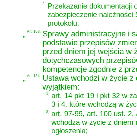
3.
Przekazanie dokumentacji 
zabezpieczenie należności
protokołu.
„
Art. 103.
Sprawy administracyjne i 
podstawie przepisów zmien
przed dniem jej wejścia w
dotychczasowych przepisów 
kompetencje zgodnie z prze
„
Art. 134.
Ustawa wchodzi w życie z d
wyjątkiem:
1)
art. 14 pkt 19 i pkt 32 w z
3 i 4, które wchodzą w życ
2)
art. 97-99, art. 100 ust. 2, 
wchodzą w życie z dniem 
ogłoszenia;