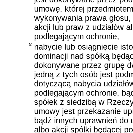
umowę, której przedmiotem
wykonywania prawa głosu, 
akcji lub praw z udziałów a
podlegającym ochronie,
5)
nabycie lub osiągnięcie is
dominacji nad spółką będą
dokonywane przez grupę dw
jedną z tych osób jest pod
dotyczącą nabycia udziałów
podlegającym ochronie, bą
spółek z siedzibą w Rzeczyp
umowy jest przekazanie up
bądź innych uprawnień do u
albo akcji spółki będącej 