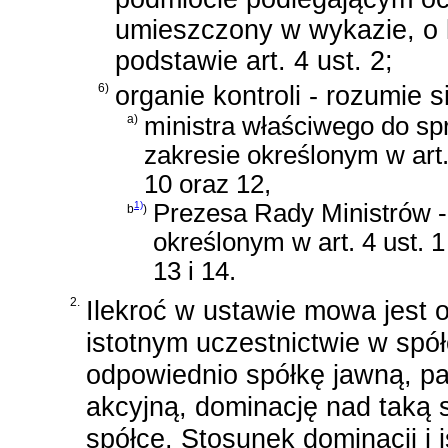
umieszczony w wykazie, o
podstawie art. 4 ust. 2;
6)
organie kontroli - rozumie s
a)
ministra właściwego do spr
zakresie określonym w art. 
10 oraz 12,
1)
Prezesa Rady Ministrów -
b
)
określonym w art. 4 ust. 1 
13 i 14.
2.
Ilekroć w ustawie mowa jest o
istotnym uczestnictwie w spół
odpowiednio spółkę jawną, p
akcyjną, dominację nad taką s
spółce. Stosunek dominacji i 