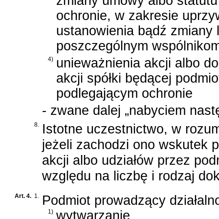
zmiany umowy albo statutu
ochronie, w zakresie uprzyw
ustanowienia bądź zmiany l
poszczególnym wspólnikom a
4)
unieważnienia akcji albo 
akcji spółki będącej podmi
podlegającym ochronie
- zwane dalej „nabyciem nast
8.
Istotne uczestnictwo, w rozumie
jeżeli zachodzi ono wskutek p
akcji albo udziałów przez pod
względu na liczbę i rodzaj do
Art. 4.
1.
Podmiot prowadzący działalno
1)
wytwarzanie