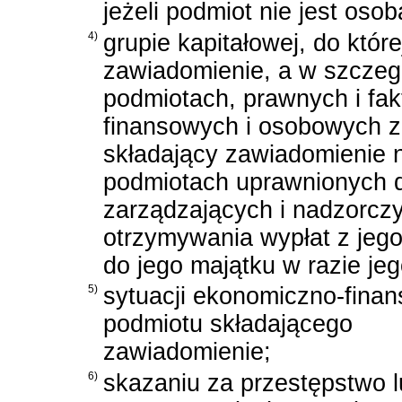
jeżeli podmiot nie jest osob
4)
grupie kapitałowej, do któr
zawiadomienie, a w szczegól
podmiotach, prawnych i fa
finansowych i osobowych z 
składający zawiadomienie n
podmiotach uprawnionych d
zarządzających i nadzorcz
otrzymywania wypłat z jeg
do jego majątku w razie jeg
5)
sytuacji ekonomiczno-fina
podmiotu składającego
zawiadomienie;
6)
skazaniu za przestępstwo 