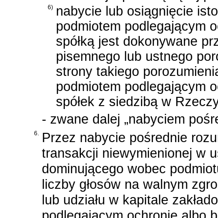
6)
nabycie lub osiągnięcie is
podmiotem podlegającym oc
spółką jest dokonywane prz
pisemnego lub ustnego po
strony takiego porozumienia
podmiotem podlegającym oc
spółek z siedzibą w Rzeczyp
- zwane dalej „nabyciem pośr
6.
Przez nabycie pośrednie rozu
transakcji niewymienionej w u
dominującego wobec podmiotu
liczby głosów na walnym zgr
lub udziału w kapitale zakła
podlegającym ochronie albo