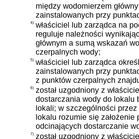
między wodomierzem główny
zainstalowanych przy punkta
4)
właściciel lub zarządca na p
reguluje należności wynikaj
głównym a sumą wskazań wod
czerpalnych wody;
5)
właściciel lub zarządca okre
zainstalowanych przy punkta
z punktów czerpalnych znajdu
6)
został uzgodniony z właścici
dostarczania wody do lokalu
lokali; w szczególności prze
lokalu rozumie się założeni
odcinających dostarczanie wo
7)
został uzgodniony z właścici