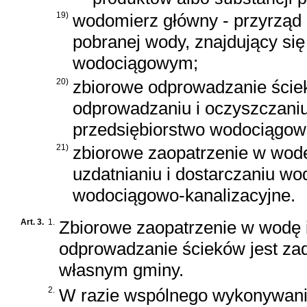
19)
wodomierz główny - przyrząd
pobranej wody, znajdujący si
wodociągowym;
20)
zbiorowe odprowadzanie ściek
odprowadzaniu i oczyszczani
przedsiębiorstwo wodociągowo
21)
zbiorowe zaopatrzenie w wodę
uzdatnianiu i dostarczaniu w
wodociągowo-kanalizacyjne.
Art. 3.
1.
Zbiorowe zaopatrzenie w wodę 
odprowadzanie ścieków jest z
własnym gminy.
2.
W razie wspólnego wykonywani