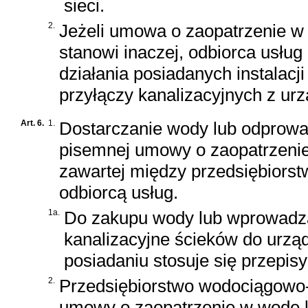
sieci.
2.
Jeżeli umowa o zaopatrzenie w
stanowi inaczej, odbiorca usł
działania posiadanych instalacji
przyłączy kanalizacyjnych z u
Art. 6.
1.
Dostarczanie wody lub odprowa
pisemnej umowy o zaopatrzeni
zawartej między przedsiębior
odbiorcą usług.
1a.
Do zakupu wody lub wprowadza
kanalizacyjne ścieków do urzą
posiadaniu stosuje się przepis
2.
Przedsiębiorstwo wodociągowo-
umowy o zaopatrzenie w wodę l