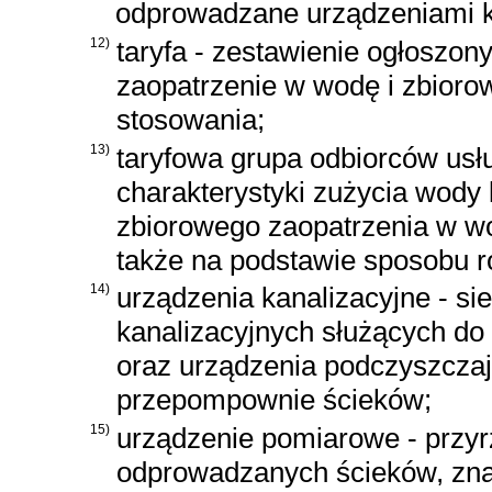
odprowadzane urządzeniami ka
12)
taryfa - zestawienie ogłoszon
zaopatrzenie w wodę i zbioro
stosowania;
13)
taryfowa grupa odbiorców usł
charakterystyki zużycia wod
zbiorowego zaopatrzenia w w
także na podstawie sposobu r
14)
urządzenia kanalizacyjne - si
kanalizacyjnych służących do
oraz urządzenia podczyszczaj
przepompownie ścieków;
15)
urządzenie pomiarowe - przyr
odprowadzanych ścieków, znaj