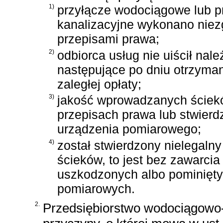
1)
przyłącze wodociągowe lub p
kanalizacyjne wykonano niez
przepisami prawa;
2)
odbiorca usług nie uiścił na
następujące po dniu otrzyma
zaległej opłaty;
3)
jakość wprowadzanych ściek
przepisach prawa lub stwier
urządzenia pomiarowego;
4)
został stwierdzony nielegaln
ścieków, to jest bez zawarci
uszkodzonych albo pominięt
pomiarowych.
2.
Przedsiębiorstwo wodociągowo-