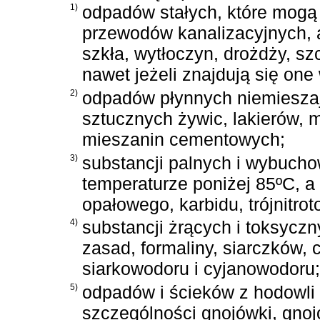
1)
odpadów stałych, które mog
przewodów kanalizacyjnych, a
szkła, wytłoczyn, drożdży, szc
nawet jeżeli znajdują się one
2)
odpadów płynnych niemieszaj
sztucznych żywic, lakierów, m
mieszanin cementowych;
3)
substancji palnych i wybucho
temperaturze poniżej 85ºC, a 
opałowego, karbidu, trójnitrot
4)
substancji żrących i toksycz
zasad, formaliny, siarczków,
siarkowodoru i cyjanowodoru;
5)
odpadów i ścieków z hodowli 
szczególności gnojówki, gnoj