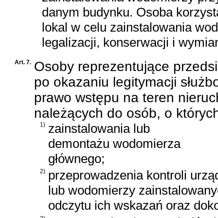
danym budynku. Osoba korzysta
lokal w celu zainstalowania wo
legalizacji, konserwacji i wymia
Art. 7.
Osoby reprezentujące przeds
po okazaniu legitymacji służ
prawo wstępu na teren nieru
należących do osób, o których 
1)
zainstalowania lub
demontażu wodomierza
głównego;
2)
przeprowadzenia kontroli urz
lub wodomierzy zainstalowany
odczytu ich wskazań oraz dok