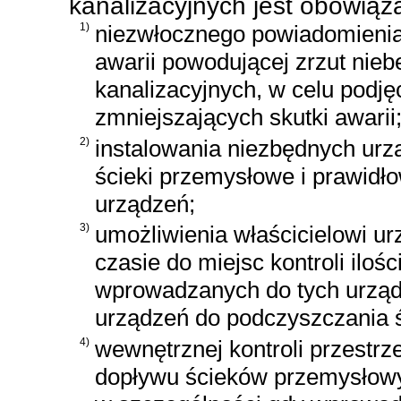
kanalizacyjnych jest obowiąz
1)
niezwłocznego powiadomienia 
awarii powodującej zrzut nie
kanalizacyjnych, w celu podj
zmniejszających skutki awarii
2)
instalowania niezbędnych ur
ścieki przemysłowe i prawidło
urządzeń;
3)
umożliwienia właścicielowi u
czasie do miejsc kontroli iloś
wprowadzanych do tych urządz
urządzeń do podczyszczania ś
4)
wewnętrznej kontroli przestrz
dopływu ścieków przemysłowy