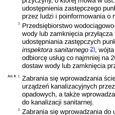
przyczyny, o której mowa w ust
udostępnienia zastępczego pun
przez ludzi i poinformowania o 
3.
Przedsiębiorstwo wodociągowo-
wody lub zamknięcia przyłącza 
udostępniania zastępczych pu
2)
inspektora sanitarnego
, wójt
odbiorcę usług co najmniej na 
dostaw wody lub zamknięcia prz
Art. 9.
1.
Zabrania się wprowadzania ści
urządzeń kanalizacyjnych prz
opadowych, a także wprowadza
do kanalizacji sanitarnej.
2.
Zabrania się wprowadzania do 