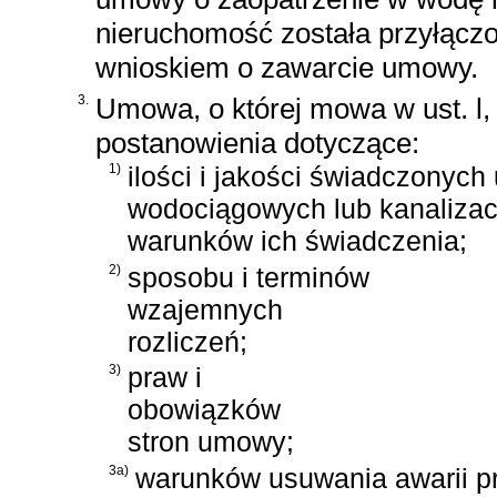
nieruchomość została przyłączo
wnioskiem o zawarcie umowy.
3.
Umowa, o której mowa w ust. l,
postanowienia dotyczące:
1)
ilości i jakości świadczonych
wodociągowych lub kanalizac
warunków ich świadczenia;
2)
sposobu i terminów
wzajemnych
rozliczeń;
3)
praw i
obowiązków
stron umowy;
3a)
warunków usuwania awarii p