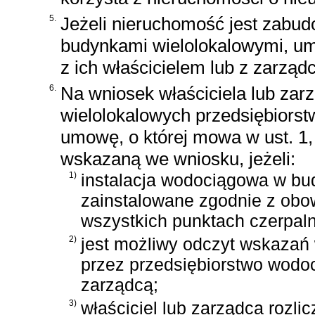
5.
Jeżeli nieruchomość jest zabu
budynkami wielolokalowymi, umo
z ich właścicielem lub z zarząd
6.
Na wniosek właściciela lub za
wielolokalowych przedsiębiors
umowę, o której mowa w ust. 1, 
wskazaną we wniosku, jeżeli:
1)
instalacja wodociągowa w b
zainstalowane zgodnie z obo
wszystkich punktach czerpal
2)
jest możliwy odczyt wskazań
przez przedsiębiorstwo wodoc
zarządcą;
3)
właściciel lub zarządca rozlic