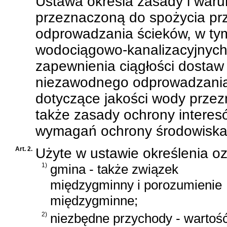
Ustawa określa zasady i war
przeznaczoną do spożycia prz
odprowadzania ścieków, w tym
wodociągowo-kanalizacyjnych
zapewnienia ciągłości dostaw 
niezawodnego odprowadzania 
dotyczące jakości wody przezn
także zasady ochrony interes
wymagań ochrony środowiska i
Art. 2.
Użyte w ustawie określenia o
1)
gmina - także związek
międzygminny i porozumienie
międzygminne;
2)
niezbędne przychody - warto