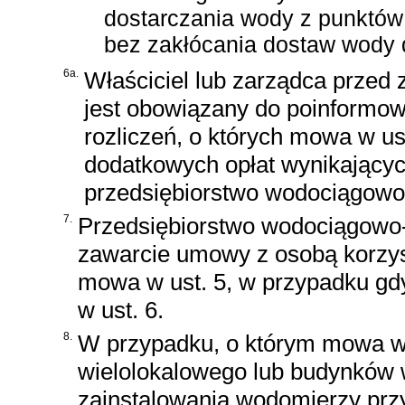
dostarczania wody z punktów 
bez zakłócania dostaw wody d
6a.
Właściciel lub zarządca przed
jest obowiązany do poinformow
rozliczeń, o których mowa w ust
dodatkowych opłat wynikającyc
przedsiębiorstwo wodociągowo-
7.
Przedsiębiorstwo wodociągowo-
zawarcie umowy z osobą korzyst
mowa w ust. 5, w przypadku gdy
w ust. 6.
8.
W przypadku, o którym mowa w u
wielolokalowego lub budynków 
zainstalowania wodomierzy prz