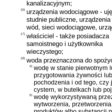
kanalizacyjnym;
16)
urządzenia wodociągowe - uj
studnie publiczne, urządzeni
wód, sieci wodociągowe, urzą
17)
właściciel - także posiadacza
samoistnego i użytkownika
wieczystego;
18)
woda przeznaczona do spożyci
a)
wodę w stanie pierwotnym l
przygotowania żywności lub
pochodzenia i od tego, czy j
cystern, w butelkach lub po
b)
wodę wykorzystywaną przez
wytworzenia, przetworzeni
produktów albo substancji 