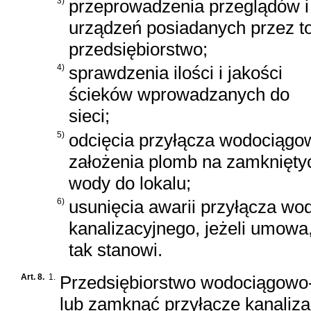
3)
przeprowadzenia przeglądów 
urządzeń posiadanych przez t
przedsiębiorstwo;
4)
sprawdzenia ilości i jakości
ścieków wprowadzanych do
sieci;
5)
odcięcia przyłącza wodociągow
założenia plomb na zamknięty
wody do lokalu;
6)
usunięcia awarii przyłącza wo
kanalizacyjnego, jeżeli umowa, 
tak stanowi.
Art. 8.
1.
Przedsiębiorstwo wodociągowo
lub zamknąć przyłącze kanalizac