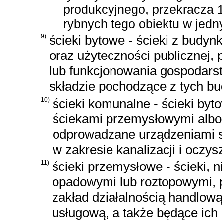
produkcyjnego, przekracza 
rybnych tego obiektu w jedn
9)
ścieki bytowe - ścieki z budy
oraz użyteczności publicznej,
lub funkcjonowania gospodars
składzie pochodzące z tych b
10)
ścieki komunalne - ścieki by
ściekami przemysłowymi alb
odprowadzane urządzeniami s
w zakresie kanalizacji i ocz
11)
ścieki przemysłowe - ścieki,
opadowymi lub roztopowymi, 
zakład działalnością handlow
usługową, a także będące ich