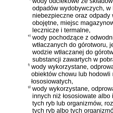
wody odciekowe ze składowi
odpadów wydobywczych, w 
niebezpieczne oraz odpady 
obojętne, miejsc magazynow
lecznicze i termalne,
e)
wody pochodzące z odwodni
wtłaczanych do górotworu, je
wodzie wtłaczanej do górotw
substancji zawartych w pobr
f)
wody wykorzystane, odprow
obiektów chowu lub hodowli 
łososiowatych,
g)
wody wykorzystane, odprowa
innych niż łososiowate albo
tych ryb lub organizmów, ro
tych ryb albo tych organizm