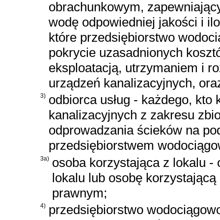
obrachunkowym, zapewniający
wodę odpowiedniej jakości i i
które przedsiębiorstwo wodoc
pokrycie uzasadnionych koszt
eksploatacją, utrzymaniem i 
urządzeń kanalizacyjnych, ora
3)
odbiorca usług - każdego, kto
kanalizacyjnych z zakresu zb
odprowadzania ścieków na po
przedsiębiorstwem wodociągo
3a)
osoba korzystająca z lokalu -
lokalu lub osobę korzystającą
prawnym;
4)
przedsiębiorstwo wodociągowo-