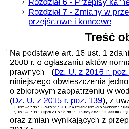
Rozdział 6 - Przepisy karne
Rozdział 7 - Zmiany w prz
przejściowe i końcowe
Treść o
1.
Na podstawie
art. 16 ust. 1 zda
2000 r. o ogłaszaniu aktów norm
prawnych
(
Dz. U. z 2016 r. poz
niniejszego obwieszczenia jednol
o zbiorowym zaopatrzeniu w wo
(
Dz. U. z 2015 r. poz. 139
)
, z u
1)
ustawą z dnia 25 września 2015 r. o zmianie ustawy o swobodzie dział
2)
ustawą z dnia 7 lipca 2016 r. o zmianie ustawy o działach administracj
oraz zmian wynikających z prze