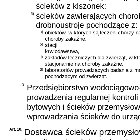
ścieków z kiszonek;
6)
ścieków zawierających choro
drobnoustroje pochodzące z:
a)
obiektów, w których są leczeni chorzy n
choroby zakaźne,
b)
stacji
krwiodawstwa,
c)
zakładów leczniczych dla zwierząt, w kt
stacjonarnie na choroby zakaźne,
d)
laboratoriów prowadzących badania z m
pochodzącym od zwierząt.
3.
Przedsiębiorstwo wodociągowo-
prowadzenia regularnej kontroli
bytowych i ścieków przemysłow
wprowadzania ścieków do urząd
Art. 10.
Dostawca ścieków przemysł