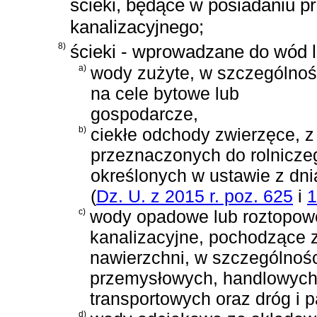
ścieki, będące w posiadaniu 
kanalizacyjnego;
8)
ścieki - wprowadzane do wód l
a)
wody zużyte, w szczególnoś
na cele bytowe lub
gospodarcze,
b)
ciekłe odchody zwierzęce, z
przeznaczonych do rolnicze
określonych w
ustawie z dni
(
Dz. U. z 2015 r. poz. 625
i
1
c)
wody opadowe lub roztopowe
kanalizacyjne, pochodzące z
nawierzchni, w szczególności
przemysłowych, handlowych,
transportowych oraz dróg i 
d)