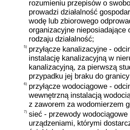
rozumieniu przepisów o swobod
prowadzi działalność gospoda
wodę lub zbiorowego odprowad
organizacyjne nieposiadające
rodzaju działalność;
5)
przyłącze kanalizacyjne - od
instalację kanalizacyjną w nie
kanalizacyjną, za pierwszą stu
przypadku jej braku do granic
6)
przyłącze wodociągowe - odci
wewnętrzną instalacją wodoci
z zaworem za wodomierzem 
7)
sieć - przewody wodociągowe l
urządzeniami, którymi dostarc