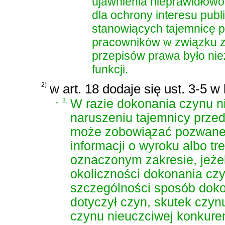
ujawnienia nieprawidłowo
dla ochrony interesu publ
stanowiących tajemnicę p
pracowników w związku z 
przepisów prawa było ni
funkcji.
2)
w art. 18 dodaje się ust. 3-5 w
„
3.
W razie dokonania czynu n
naruszeniu tajemnicy prze
może zobowiązać pozwaneg
informacji o wyroku albo t
oznaczonym zakresie, jeżel
okoliczności dokonania czy
szczególności sposób dokon
dotyczył czyn, skutek czy
czynu nieuczciwej konkurenc