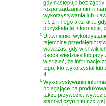
gdy następuje bez zgody 
rozporządzania nimi i na
wykorzystywania lub ujaw
lub z innego aktu albo gd
pozyskała te informacje, 
5.
Ujawnienie, wykorzystani
tajemnicę przedsiębiorst
wówczas, gdy w chwili ic
osoba wiedziała lub przy
wiedzieć, że informacje 
tego, kto wykorzystał lub
4.
6.
Wykorzystywanie informac
polegające na produkowan
także przywozie, wywozi
stanowi czyn nieuczciwej