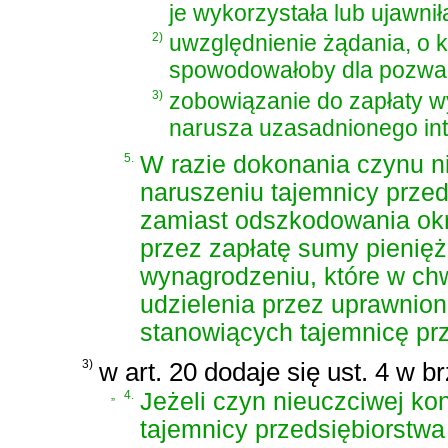
je wykorzystała lub ujawnił
2)
uwzględnienie żądania, o k
spowodowałoby dla pozwa
3)
zobowiązanie do zapłaty w
narusza uzasadnionego in
5.
W razie dokonania czynu n
naruszeniu tajemnicy prze
zamiast odszkodowania okr
przez zapłatę sumy pienię
wynagrodzeniu, które w chw
udzielenia przez uprawnion
stanowiących tajemnicę prz
3)
w art. 20 dodaje się ust. 4 w b
„
4.
Jeżeli czyn nieuczciwej ko
tajemnicy przedsiębiorstwa