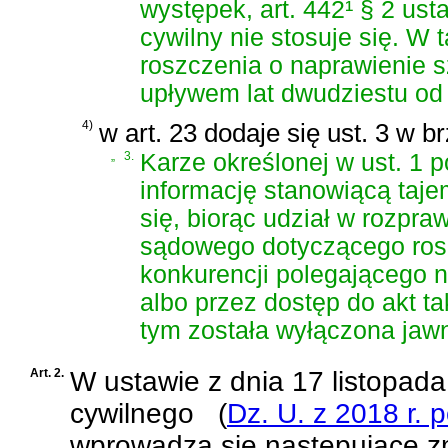
występek, art. 442¹
§ 2 ust
cywilny
nie stosuje się. W 
roszczenia o naprawienie s
upływem lat dwudziestu od 
4)
w art. 23 dodaje się ust. 3 w b
„
3.
Karze określonej w ust. 1 p
informację stanowiącą taje
się, biorąc udział w rozpr
sądowego dotyczącego rosz
konkurencji polegającego n
albo przez dostęp do akt t
tym została wyłączona jaw
Art. 2.
W
ustawie z dnia 17 listopad
cywilnego
(
Dz. U. z 2018 r. 
wprowadza się następujące z