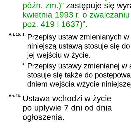
późn. zm.)”
zastępuje się wy
kwietnia 1993 r. o zwalczaniu
poz. 419 i 1637)”
.
Art. 15.
1.
Przepisy ustaw zmienianych w a
niniejszą ustawą stosuje się d
jej wejściu w życie.
2.
Przepisy ustawy zmienianej w 
stosuje się także do postępow
dniem wejścia wżycie niniejsze
Art. 16.
Ustawa wchodzi w życie
po upływie 7 dni od dnia
ogłoszenia.