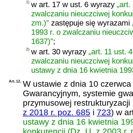
1)
w art. 17 w ust. 6 wyrazy
„art.
zwalczaniu nieuczciwej konkure
zm.)”
zastępuje się wyrazami
1993 r. o zwalczaniu nieuczciw
1637)”
;
2)
w art. 30 wyrazy
„art. 11 ust.
zwalczaniu nieuczciwej konkur
ustawy z dnia 16 kwietnia 199
Art. 12.
W
ustawie z dnia 10 czerwc
Gwarancyjnym, systemie gwa
przymusowej restrukturyzacji
z 2018 r. poz. 685
i
723
)
w ar
ustawy z dnia 16 kwietnia 199
konkurencji (Dz. U. z 2003 r.