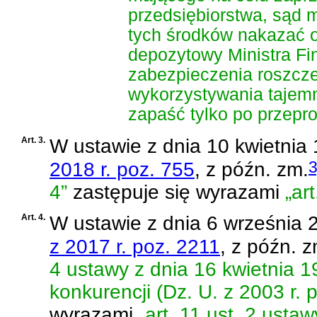
przedsiębiorstwa, sąd 
tych środków nakazać 
depozytowy Ministra Fi
zabezpieczenia roszcze
wykorzystywania tajemn
zapaść tylko po przepr
Art. 3.
W
ustawie z dnia 10 kwietnia
3
2018 r. poz. 755
, z późn. zm.
4”
zastępuje się wyrazami
„art
Art. 4.
W
ustawie z dnia 6 września 
z 2017 r. poz. 2211
, z późn. z
4 ustawy z dnia 16 kwietnia 1
konkurencji (Dz. U. z 2003 r. 
wyrazami
„art. 11 ust. 2 usta