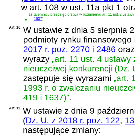
w art. 108 w ust. 11a pkt 1 ot
„
1)
tajemnicy przedsiębiorstwa w rozumieniu
art. 11 ust. 2 ustaw
1637
)
;
Art. 10.
W
ustawie z dnia 5 sierpnia 
podmioty rynku finansowego
2017 r. poz. 2270
i
2486
ora
wyrazy
„art. 11 ust. 4 ustawy
nieuczciwej konkurencji (Dz. 
zastępuje się wyrazami
„art.
1993 r. o zwalczaniu nieuczci
419 i 1637)”
.
Art. 11.
W
ustawie z dnia 9 październ
(
Dz. U. z 2018 r. poz. 122
,
13
następujące zmiany: