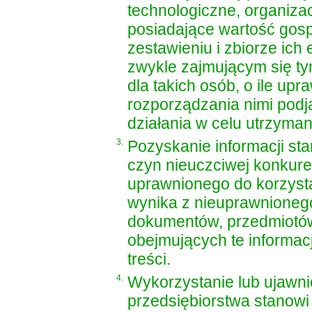
technologiczne, organizac
posiadające wartość gosp
zestawieniu i zbiorze ic
zwykle zajmującym się ty
dla takich osób, o ile upr
rozporządzania nimi podją
działania w celu utrzyman
3.
Pozyskanie informacji st
czyn nieuczciwej konkure
uprawnionego do korzystan
wynika z nieuprawnioneg
dokumentów, przedmiotów,
obejmujących te informac
treści.
4.
Wykorzystanie lub ujawni
przedsiębiorstwa stanowi