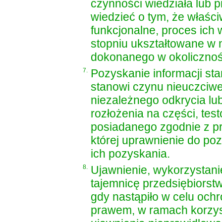
czynności wiedziała lub 
wiedzieć o tym, że właśc
funkcjonalne, proces ich
stopniu ukształtowane w 
dokonanego w okolicznośc
7.
Pozyskanie informacji st
stanowi czynu nieuczciwej
niezależnego odkrycia lu
rozłożenia na części, tes
posiadanego zgodnie z pr
której uprawnienie do poz
ich pozyskania.
8.
Ujawnienie, wykorzystani
tajemnicę przedsiębiorstw
gdy nastąpiło w celu och
prawem, w ramach korzys