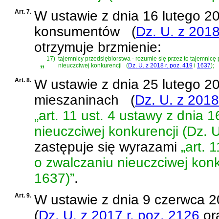
Art. 7.
W
ustawie z dnia 16 lutego 20
konsumentów
(
Dz. U. z 2018
otrzymuje brzmienie:
„
17)
tajemnicy przedsiębiorstwa - rozumie się przez to tajemnic
nieuczciwej konkurencji
(
Dz. U. z 2018 r. poz. 419
i
1637
)
;
Art. 8.
W
ustawie z dnia 25 lutego 20
mieszaninach
(
Dz. U. z 2018
„art. 11 ust. 4 ustawy z dnia 
nieuczciwej konkurencji (Dz. U
zastępuje się wyrazami
„art. 
o zwalczaniu nieuczciwej konku
1637)”
.
Art. 9.
W
ustawie z dnia 9 czerwca 20
(
Dz. U. z 2017 r. poz. 2126
or