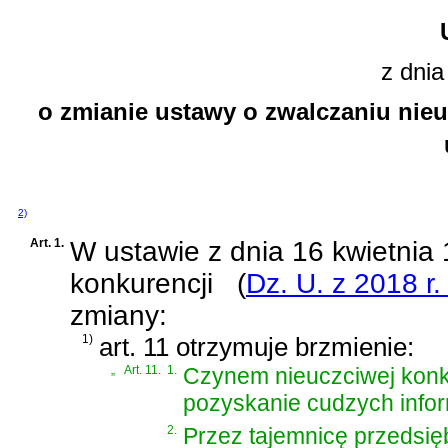
z dnia
o zmianie ustawy o zwalczaniu nieu
2)
Art. 1.
W
ustawie z dnia 16 kwietnia 
konkurencji
(
Dz. U. z 2018 r.
zmiany:
1)
art. 11 otrzymuje brzmienie:
„
Art. 11.
1.
Czynem nieuczciwej konku
pozyskanie cudzych infor
2.
Przez tajemnicę przedsięb