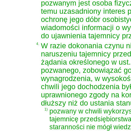
pozwanym jest osoba fizycz
temu uzasadniony interes 
ochronę jego dóbr osobisty
wiadomości informacji o wy
do ujawnienia tajemnicy pr
4.
W razie dokonania czynu n
naruszeniu tajemnicy przed
żądania określonego w ust. 
pozwanego, zobowiązać go
wynagrodzenia, w wysokośc
chwili jego dochodzenia by
uprawnionego zgody na korz
dłuższy niż do ustania stanu
1)
pozwany w chwili wykorzys
tajemnicę przedsiębiorstwa
staranności nie mógł wiedz