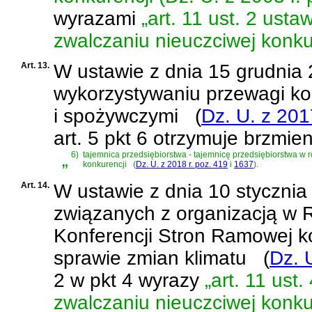
wyrazami
„art. 11 ust. 2 usta
zwalczaniu nieuczciwej konkur
Art. 13.
W
ustawie z dnia 15 grudnia 
wykorzystywaniu przewagi kon
i spożywczymi
(
Dz. U. z 201
art. 5 pkt 6 otrzymuje brzmien
„
6)
tajemnica przedsiębiorstwa - tajemnicę przedsiębiorstwa w
konkurencji
(
Dz. U. z 2018 r. poz. 419
i
1637
)
.
Art. 14.
W
ustawie z dnia 10 stycznia
związanych z organizacją w Rz
Konferencji Stron Ramowej 
sprawie zmian klimatu
(
Dz. 
2 w pkt 4 wyrazy
„art. 11 ust
zwalczaniu nieuczciwej konkur