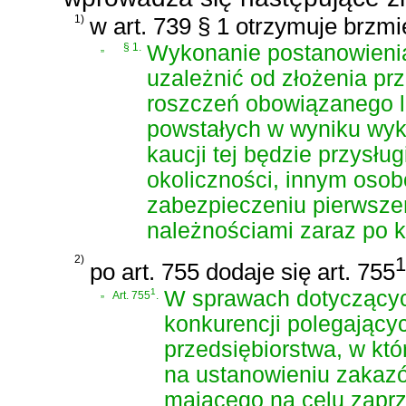
1)
w art. 739 § 1 otrzymuje brzmi
„
§ 1.
Wykonanie postanowienia
uzależnić od złożenia pr
roszczeń obowiązanego lu
powstałych w wyniku wyk
kaucji tej będzie przysł
okoliczności, innym oso
zabezpieczeniu pierwsze
należnościami zaraz po 
2)
1
po art. 755 dodaje się art. 755
„
1
W sprawach dotyczących
Art. 755
.
konkurencji polegający
przedsiębiorstwa, w kt
na ustanowieniu zakazó
mającego na celu zaprz