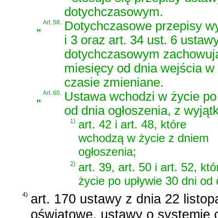
dotychczasowym.
„
Art. 58.
Dotychczasowe przepisy wy
i 3 oraz art. 34 ust. 6 usta
dotychczasowym zachowują 
miesięcy od dnia wejścia w 
czasie zmieniane.
„
Art. 60.
Ustawa wchodzi w życie po 
od dnia ogłoszenia, z wyjąt
1)
art. 42 i art. 48, które
wchodzą w życie z dniem
ogłoszenia;
2)
art. 39, art. 50 i art. 52, 
życie po upływie 30 dni od 
4)
art. 170 ustawy z dnia 22 listo
oświatowe, ustawy o systemie o