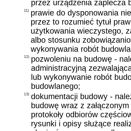
przez urządzenia zaplecza 
11)
prawie do dysponowania nie
przez to rozumieć tytuł pra
użytkowania wieczystego, 
albo stosunku zobowiązanio
wykonywania robót budowla
12)
pozwoleniu na budowę - nal
administracyjną zezwalając
lub wykonywanie robót budo
budowlanego;
13)
dokumentacji budowy - nale
budowę wraz z załączonym 
protokoły odbiorów częścio
rysunki i opisy służące real