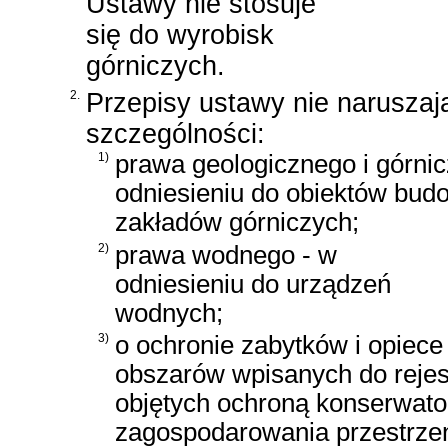
Ustawy nie stosuje
się do wyrobisk
górniczych.
2.
Przepisy ustawy nie naruszaj
szczególności:
1)
prawa geologicznego i górni
odniesieniu do obiektów bud
zakładów górniczych;
2)
prawa wodnego - w
odniesieniu do urządzeń
wodnych;
3)
o ochronie zabytków i opiece
obszarów wpisanych do rejes
objętych ochroną konserwato
zagospodarowania przestrze