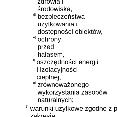
zdrowia i
środowiska,
d)
bezpieczeństwa
użytkowania i
dostępności obiektów,
e)
ochrony
przed
hałasem,
f)
oszczędności energii
i izolacyjności
cieplnej,
g)
zrównoważonego
wykorzystania zasobów
naturalnych;
2)
warunki użytkowe zgodne z p
zakresie: