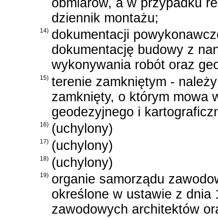
obmiarów, a w przypadku re
dziennik montażu;
14)
dokumentacji powykonawczej
dokumentację budowy z nan
wykonywania robót oraz ge
15)
terenie zamkniętym - należy
zamknięty, o którym mowa 
geodezyjnego i kartograficz
16)
(uchylony)
17)
(uchylony)
18)
(uchylony)
19)
organie samorządu zawodow
określone w
ustawie z dnia
zawodowych architektów or