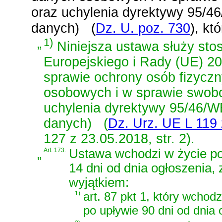
oraz uchylenia dyrektywy 95/4
danych)
(
Dz. U. poz. 730
)
, kt
„
1)
Niniejsza ustawa służy st
Europejskiego i Rady (UE) 20
sprawie ochrony osób fizycz
osobowych i w sprawie swobo
uchylenia dyrektywy 95/46/W
danych)
(
Dz. Urz. UE L 119 
127 z 23.05.2018, str. 2)
.
„
Art. 173.
Ustawa wchodzi w życie po
14 dni od dnia ogłoszenia, 
wyjątkiem:
1)
art. 87 pkt 1, który wchodz
po upływie 90 dni od dnia 