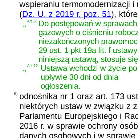
wspieraniu termomodernizacji i
(
Dz. U. z 2019 r. poz. 51
)
, któr
„
Art. 6.
Do postępowań w sprawach 
gazowych o ciśnieniu roboc
niezakończonych prawomocną
29 ust. 1 pkt 19a lit. f ust
niniejszą ustawą, stosuje s
„
Art. 12.
Ustawa wchodzi w życie po
upływie 30 dni od dnia
ogłoszenia.
6)
odnośnika nr 1 oraz
art. 173 us
niektórych ustaw w związku z 
Parlamentu Europejskiego i Rad
2016 r. w sprawie ochrony osó
danych osobowych i w sprawie