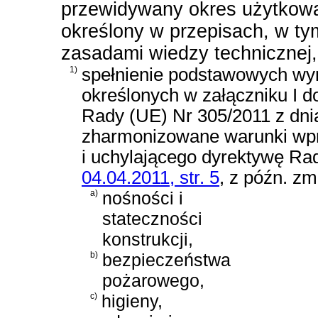
przewidywany okres użytkowa
określony w przepisach, w ty
zasadami wiedzy technicznej,
1)
spełnienie podstawowych wy
określonych w załączniku I 
Rady (UE) Nr 305/2011 z dni
zharmonizowane warunki wp
i uchylającego dyrektywę R
04.04.2011, str. 5
, z późn. zm
a)
nośności i
stateczności
konstrukcji,
b)
bezpieczeństwa
pożarowego,
c)
higieny,