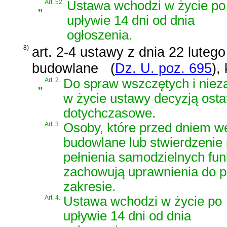
„
Art. 52.
Ustawa wchodzi w życie po
upływie 14 dni od dnia
ogłoszenia.
8)
art. 2-4 ustawy z dnia 22 luteg
budowlane
(
Dz. U. poz. 695
)
,
„
Art. 2.
Do spraw wszczętych i niez
w życie ustawy decyzją osta
dotychczasowe.
Art. 3.
Osoby, które przed dniem we
budowlane lub stwierdzenie
pełnienia samodzielnych fun
zachowują uprawnienia do p
zakresie.
Art. 4.
Ustawa wchodzi w życie po
upływie 14 dni od dnia