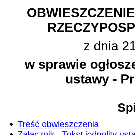
OBWIESZCZENI
RZECZYPOSP
z dnia 2
w sprawie ogłosze
ustawy - P
Spi
Treść obwieszczenia
Załącznik - Tekst jednolity ust