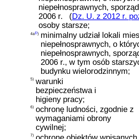
niepełnosprawnych, sporząd
2006 r.
(
Dz. U. z 2012 r. po
osoby starsze;
4)
minimalny udział lokali mi
4a
)
niepełnosprawnych, o któ
niepełnosprawnych, sporzą
2006 r.
, w tym osób starszy
budynku wielorodzinnym;
5)
warunki
bezpieczeństwa i
higieny pracy;
6)
ochronę ludności, zgodnie z
wymaganiami obrony
cywilnej;
7)
ochronę obiektów wpisanych 