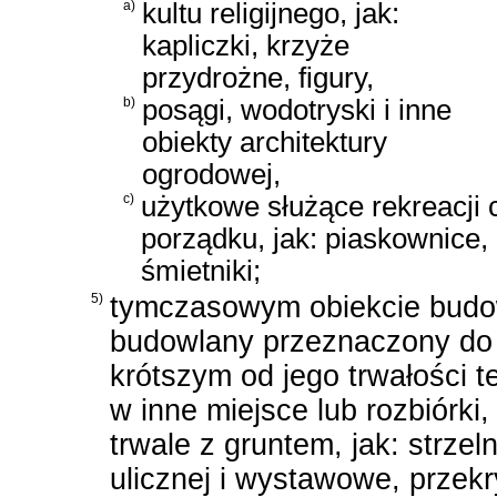
a)
kultu religijnego, jak:
kapliczki, krzyże
przydrożne, figury,
b)
posągi, wodotryski i inne
obiekty architektury
ogrodowej,
c)
użytkowe służące rekreacji 
porządku, jak: piaskownice, 
śmietniki;
5)
tymczasowym obiekcie budow
budowlany przeznaczony do
krótszym od jego trwałości t
w inne miejsce lub rozbiórki
trwale z gruntem, jak: strzel
ulicznej i wystawowe, przek