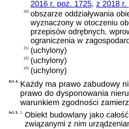
2016 r. poz. 1725
,
z 2018 r.
20)
obszarze oddziaływania obie
wyznaczony w otoczeniu ob
przepisów odrębnych, wpro
ograniczenia w zagospodaro
21)
(uchylony)
22)
(uchylony)
23)
(uchylony)
Art. 4.
Każdy ma prawo zabudowy nie
prawo do dysponowania nieru
warunkiem zgodności zamierz
Art. 5.
1.
Obiekt budowlany jako całość
związanymi z nim urządzenia