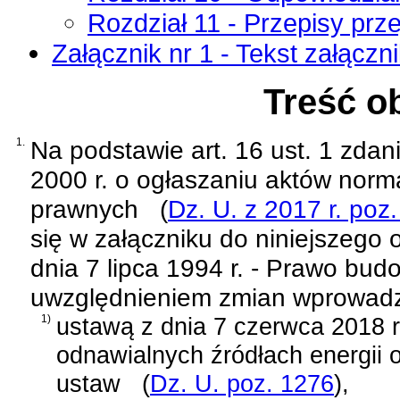
Rozdział 11 - Przepisy prz
Załącznik nr 1 - Tekst załączn
Treść o
1.
Na podstawie
art. 16 ust. 1 zda
2000 r. o ogłaszaniu aktów norm
prawnych
(
Dz. U. z 2017 r. poz
się w załączniku do niniejszego 
dnia 7 lipca 1994 r. - Prawo bud
uwzględnieniem zmian wprowad
1)
ustawą z dnia 7 czerwca 2018 r
odnawialnych źródłach energii 
ustaw
(
Dz. U. poz. 1276
)
,