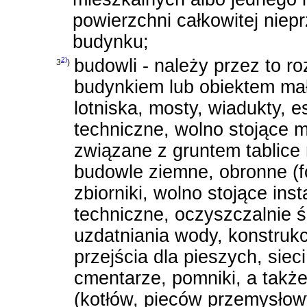
powierzchni całkowitej niep
budynku;
2)
budowli - należy przez to 
3
)
budynkiem lub obiektem małej
lotniska, mosty, wiadukty, e
techniczne, wolno stojące 
związane z gruntem tablice
budowle ziemne, obronne (fo
zbiorniki, wolno stojące in
techniczne, oczyszczalnie 
uzdatniania wody, konstruk
przejścia dla pieszych, siec
cmentarze, pomniki, a takż
(kotłów, pieców przemysłowy