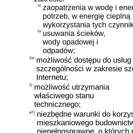
a)
zaopatrzenia w wodę i ener
potrzeb, w energię cieplną
wykorzystania tych czynni
b)
usuwania ścieków,
wody opadowej i
odpadów;
2a)
możliwość dostępu do usług
szczególności w zakresie 
Internetu;
3)
możliwość utrzymania
właściwego stanu
technicznego;
3)
niezbędne warunki do korzys
4
)
mieszkaniowego budownictw
niepełnosprawne, o któryc