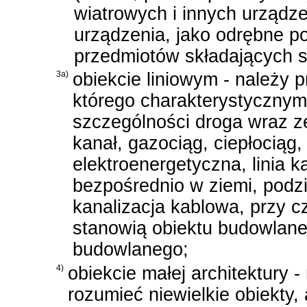
wiatrowych i innych urządz
urządzenia, jako odrębne 
przedmiotów składających s
3a)
obiekcie liniowym - należy 
którego charakterystycznym
szczególności droga wraz ze
kanał, gazociąg, ciepłociąg, r
elektroenergetyczna, linia 
bezpośrednio w ziemi, pod
kanalizacja kablowa, przy c
stanowią obiektu budowlaneg
budowlanego;
4)
obiekcie małej architektury -
rozumieć niewielkie obiekty,