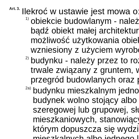
Art. 3.
Ilekroć w ustawie jest mowa o
1)
obiekcie budowlanym - nale
bądź obiekt małej architektu
możliwość użytkowania obie
wzniesiony z użyciem wyro
2)
budynku - należy przez to ro
trwale związany z gruntem, 
przegród budowlanych oraz 
2a)
budynku mieszkalnym jednor
budynek wolno stojący albo
szeregowej lub grupowej, s
mieszkaniowych, stanowiący
którym dopuszcza się wydzie
mieszkalnych albo jednego 