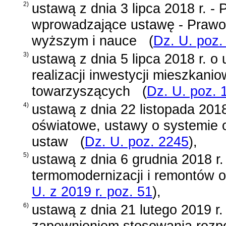
2)
ustawą z dnia 3 lipca 2018 r. - 
wprowadzające ustawę - Prawo 
wyższym i nauce
(
Dz. U. poz.
3)
ustawą z dnia 5 lipca 2018 r. o
realizacji inwestycji mieszkani
towarzyszących
(
Dz. U. poz. 
4)
ustawą z dnia 22 listopada 201
oświatowe, ustawy o systemie o
ustaw
(
Dz. U. poz. 2245
)
,
5)
ustawą z dnia 6 grudnia 2018 r
termomodernizacji i remontów o
U. z 2019 r. poz. 51
)
,
6)
ustawą z dnia 21 lutego 2019 r
zapewnieniem stosowania rozpo