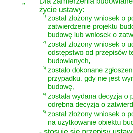
„
Dla zamierzenia budowlane
życie ustawy:
1)
został złożony wniosek o 
zatwierdzenie projektu bu
budowę lub wniosek o zatw
2)
został złożony wniosek o u
odstępstwo od przepisów t
budowlanych,
3)
zostało dokonane zgłoszen
przypadku, gdy nie jest w
budowę,
4)
została wydana decyzja o 
odrębna decyzja o zatwier
5)
został złożony wniosek o p
na użytkowanie obiektu b
- stosuje się przepisy usta