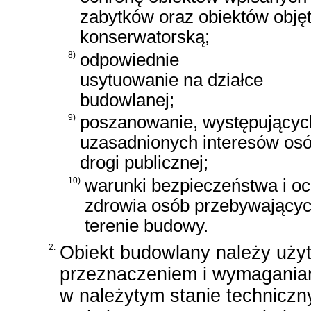
zabytków oraz obiektów obję
konserwatorską;
8)
odpowiednie
usytuowanie na działce
budowlanej;
9)
poszanowanie, występujących
uzasadnionych interesów osó
drogi publicznej;
10)
warunki bezpieczeństwa i o
zdrowia osób przebywającyc
terenie budowy.
2.
Obiekt budowlany należy uży
przeznaczeniem i wymagania
w należytym stanie techniczn