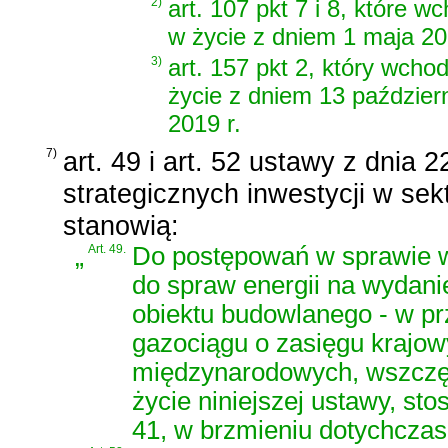
2)
art. 107 pkt 7 i 8, które w
w życie z dniem 1 maja 201
3)
art. 157 pkt 2, który wcho
życie z dniem 13 paździer
2019 r.
7)
art. 49 i art. 52 ustawy z dnia 2
strategicznych inwestycji w se
stanowią:
„
Art. 49.
Do postępowań w sprawie w
do spraw energii na wydani
obiektu budowlanego - w p
gazociągu o zasięgu krajow
międzynarodowych, wszczęt
życie niniejszej ustawy, sto
41, w brzmieniu dotychcza