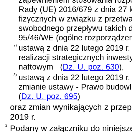
Rady (UE) 2016/679 z dnia 27 k
fizycznych w związku z przetw
swobodnego przepływu takich d
95/46/WE (ogólne rozporządzen
7)
ustawą z dnia 22 lutego 2019 r.
realizacji strategicznych inwest
naftowym
(
Dz. U. poz. 630
)
,
8)
ustawą z dnia 22 lutego 2019 r.
zmianie ustawy - Prawo budow
(
Dz. U. poz. 695
)
oraz zmian wynikających z prze
2019 r.
2.
Podany w załączniku do niniejsz