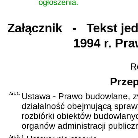
ogłoszenia.
Załącznik
- Tekst jedn
1994 r. Pr
Ro
Przep
Art. 1.
Ustawa -
Prawo budowlane
, 
działalność obejmującą spraw
rozbiórki obiektów budowlanyc
organów administracji publicz
Art. 2.
1.