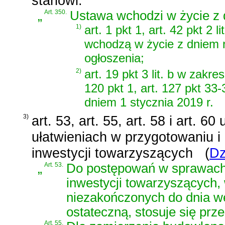
stanowi:
„
Art. 350.
Ustawa wchodzi w życie z d
1)
art. 1 pkt 1, art. 42 pkt 2 l
wchodzą w życie z dniem 
ogłoszenia;
2)
art. 19 pkt 3 lit. b w zakr
120 pkt 1, art. 127 pkt 33-
dniem 1 stycznia 2019 r.
3)
art. 53, art. 55, art. 58 i art. 6
ułatwieniach w przygotowaniu i 
inwestycji towarzyszących
(
Dz
„
Art. 53.
Do postępowań w sprawach 
inwestycji towarzyszących, 
niezakończonych do dnia we
ostateczną, stosuje się prz
Art. 55.