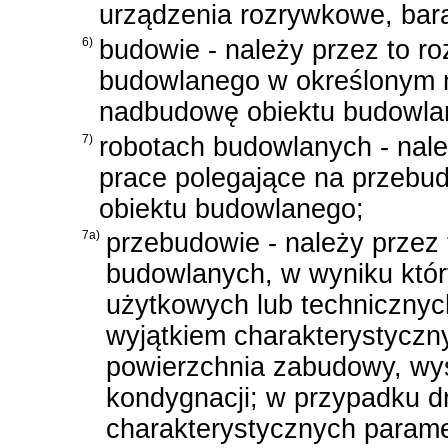
urządzenia rozrywkowe, bar
6)
budowie - należy przez to r
budowlanego w określonym m
nadbudowę obiektu budowla
7)
robotach budowlanych - nale
prace polegające na przebud
obiektu budowlanego;
7a)
przebudowie - należy przez
budowlanych, w wyniku któ
użytkowych lub technicznyc
wyjątkiem charakterystyczny
powierzchnia zabudowy, wys
kondygnacji; w przypadku d
charakterystycznych param