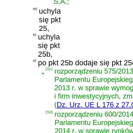
S.A.;
m)
uchyla
się pkt
25,
n)
uchyla
się pkt
25b,
o)
po pkt 25b dodaje się pkt 2
„
25c)
rozporządzeniu 575/2013
Parlamentu Europejskieg
2013 r. w sprawie wymog
i firm inwestycyjnych, z
(
Dz. Urz. UE L 176 z 27.0
25d)
rozporządzeniu 600/2014 
Parlamentu Europejskieg
2014 r. w sprawie rynkó