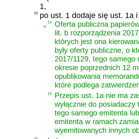
1,
b)
po ust. 1 dodaje się ust. 1a 
„
1a.
Oferta publiczna papierów
lit. b rozporządzenia 201
których jest ona kierowan
były oferty publiczne, o k
2017/1129, tego samego 
okresie poprzednich 12 m
opublikowania memorandu
które podlega zatwierdze
1b.
Przepis ust. 1a nie ma zas
wyłącznie do posiadaczy
tego samego emitenta lub
emitenta w ramach zamian
wyemitowanych innych obl
c)