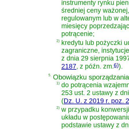
instrumenty rynku pien
średniej ceny ważonej,
regulowanym lub w alt
miesięcy poprzedzając
potrącenie;
2)
kredytu lub pożyczki u
zagraniczne, instytucj
z dnia 29 sierpnia 199
6)
2187
, z późn. zm.
)
.
5.
Obowiązku sporządzania 
1)
do potrącenia wzajem
253 ust. 2 ustawy z dn
(
Dz. U. z 2019 r. poz. 
2)
w przypadku konwersji
układu w postępowani
podstawie
ustawy z dn