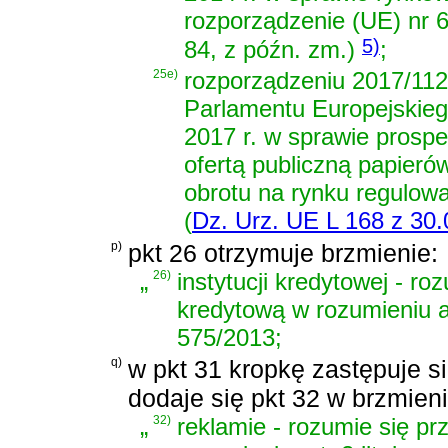
rozporządzenie (UE) nr 6
5)
84, z późn. zm.)
;
25e)
rozporządzeniu 2017/112
Parlamentu Europejskieg
2017 r. w sprawie prosp
ofertą publiczną papier
obrotu na rynku regulow
(
Dz. Urz. UE L 168 z 30.0
p)
pkt 26 otrzymuje brzmienie:
„
26)
instytucji kredytowej - roz
kredytową w rozumieniu ar
575/2013;
q)
w pkt 31 kropkę zastępuje si
dodaje się pkt 32 w brzmieni
„
32)
reklamie - rozumie się pr