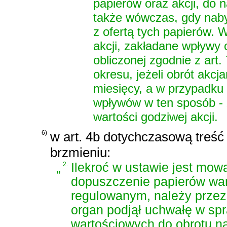
papierów oraz akcji, do n
także wówczas, gdy nabyc
z ofertą tych papierów. 
akcji, zakładane wpływy 
obliczonej zgodnie z art.
okresu, jeżeli obrót akc
miesięcy, a w przypadku 
wpływów w ten sposób - 
wartości godziwej akcji.
6)
w art. 4b dotychczasową treść o
brzmieniu:
„
2.
Ilekroć w ustawie jest mow
dopuszczenie papierów war
regulowanym, należy przez
organ podjął uchwałę w sp
wartościowych do obrotu n