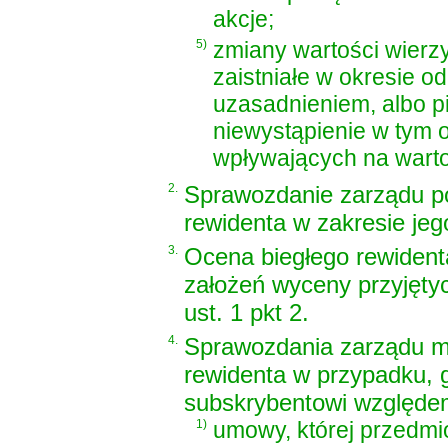
akcje;
5)
zmiany wartości wierz
zaistniałe w okresie od
uzasadnieniem, albo p
niewystąpienie w tym 
wpływających na wartoś
2.
Sprawozdanie zarządu po
rewidenta w zakresie jego
3.
Ocena biegłego rewident
założeń wyceny przyjęty
ust. 1 pkt 2.
4.
Sprawozdania zarządu m
rewidenta w przypadku, g
subskrybentowi względem
1)
umowy, której przedmi