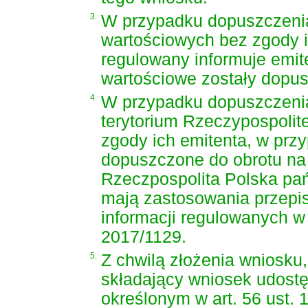
3.
W przypadku dopuszczenia
wartościowych bez zgody 
regulowany informuje emit
wartościowe zostały dopus
4.
W przypadku dopuszczenia
terytorium Rzeczypospolit
zgody ich emitenta, w prz
dopuszczone do obrotu na
Rzeczpospolita Polska pań
mają zastosowania przepi
informacji regulowanych w r
2017/1129.
5.
Z chwilą złożenia wniosku
składający wniosek udostę
określonym w art. 56 ust. 1