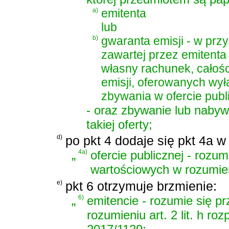
a)
emitenta
lub
b)
gwaranta emisji - w prz
zawartej przez emitenta
własny rachunek, całośc
emisji, oferowanych wył
zbywania w ofercie publ
- oraz zbywanie lub naby
takiej oferty;
d)
po pkt 4 dodaje się pkt 4a w
„
4a)
ofercie publicznej - rozum
wartościowych w rozumieni
e)
pkt 6 otrzymuje brzmienie:
„
6)
emitencie - rozumie się pr
rozumieniu art. 2 lit. h ro