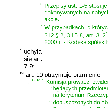
6.
Przepisy ust. 1-5 stosuj
dokonywanych na nabycie
akcje.
7.
W przypadkach, o któryc
312 § 2, 3 i 5-8, art. 312
2000 r. - Kodeks spółek
9)
uchyla
się art.
7-9;
10)
art. 10 otrzymuje brzmienie:
„
Art. 10.
1.
Komisja prowadzi ewiden
1)
będących przedmiotem
na terytorium Rzeczypo
2)
dopuszczonych do obr