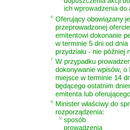
dopuszczenia akcji d
ich wprowadzenia do 
6.
Oferujący obowiązany je
przeprowadzonej ofercie
emitentowi dokonanie peł
w terminie 5 dni od dni
przydziału - nie później 
7.
W przypadku prowadzenia
dokonywanie wpisów, o 
miejsce w terminie 14 dn
będącego ostatnim dnie
emitenta lub oferującego
8.
Minister właściwy do spr
rozporządzenia:
1)
sposób
prowadzenia