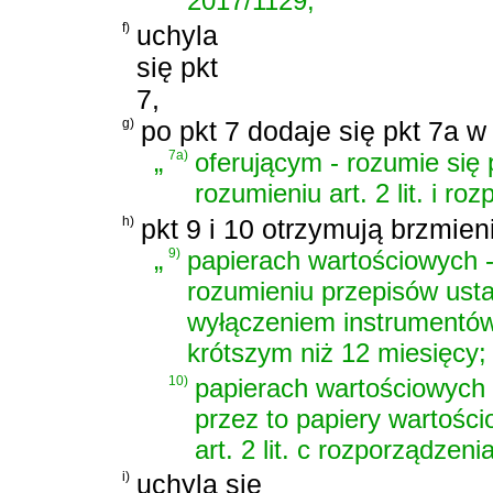
2017/1129;
f)
uchyla
się pkt
7,
g)
po pkt 7 dodaje się pkt 7a w
„
7a)
oferującym - rozumie się 
rozumieniu art. 2 lit. i r
h)
pkt 9 i 10 otrzymują brzmien
„
9)
papierach wartościowych -
rozumieniu przepisów
ust
wyłączeniem instrumentów
krótszym niż 12 miesięcy;
10)
papierach wartościowych 
przez to papiery wartośc
art. 2 lit. c rozporządzen
i)
uchyla się