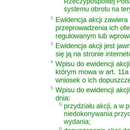
Rzeczypospolitej Pol
systemu obrotu na ter
2.
Ewidencja akcji zawiera
przeprowadzenia ich ofe
regulowanym lub wprowa
3.
Ewidencja akcji jest jaw
się ją na stronie interne
4.
Wpisu do ewidencji akcji
którym mowa w art. 11a u
wniosek o ich dopuszcz
5.
Wpisu do ewidencji akcji
dnia:
1)
przydziału akcji, a w
niedokonywania przydzi
wydania;
2)