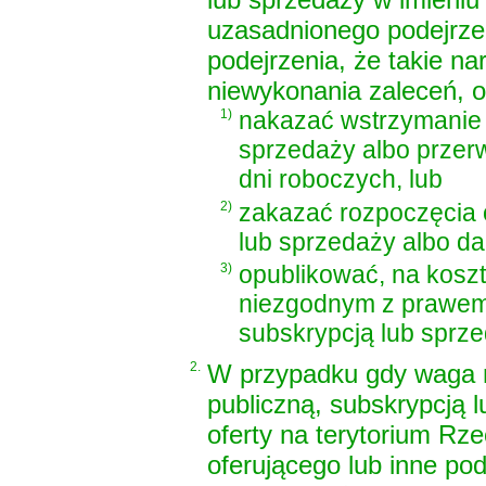
uzasadnionego podejrze
podejrzenia, że takie n
niewykonania zaleceń, 
1)
nakazać wstrzymanie r
sprzedaży albo przerw
dni roboczych, lub
2)
zakazać rozpoczęcia o
lub sprzedaży albo da
3)
opublikować, na koszt
niezgodnym z prawem d
subskrypcją lub sprz
2.
W przypadku gdy waga n
publiczną, subskrypcją 
oferty na terytorium Rze
oferującego lub inne pod