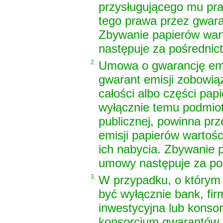
przysługującego mu pra
tego prawa przez gwaran
Zbywanie papierów war
następuje za pośrednic
2.
Umowa o gwarancję emis
gwarant emisji zobowią
całości albo części pa
wyłącznie temu podmiot
publicznej, powinna pr
emisji papierów wartoś
ich nabycia. Zbywanie 
umowy następuje za poś
3.
W przypadku, o którym 
być wyłącznie bank, fir
inwestycyjna lub konso
konsorcjum gwarantów e