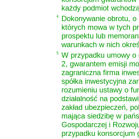
każdy podmiot wchodzą
4.
Dokonywanie obrotu, o 
których mowa w tych pr
prospektu lub memorand
warunkach w nich okreś
5.
W przypadku umowy o gwa
2, gwarantem emisji mo
zagraniczna firma inwes
spółka inwestycyjna za
rozumieniu
ustawy o fu
działalność na podstawi
zakład ubezpieczeń, pol
mająca siedzibę w pańs
Gospodarczej i Rozwoj
przypadku konsorcjum g