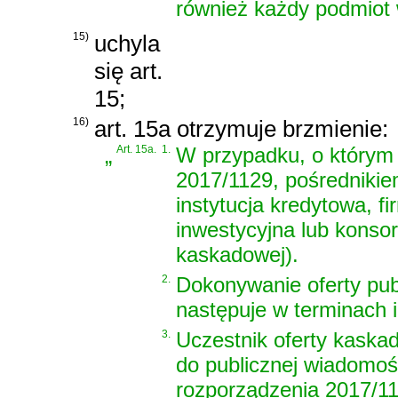
również każdy podmiot
15)
uchyla
się art.
15;
16)
art. 15a otrzymuje brzmienie:
„
Art. 15a.
1.
W przypadku, o którym 
2017/1129, pośredniki
instytucja kredytowa, f
inwestycyjna lub konso
kaskadowej).
2.
Dokonywanie oferty pub
następuje w terminach 
3.
Uczestnik oferty kaskad
do publicznej wiadomośc
rozporządzenia 2017/112