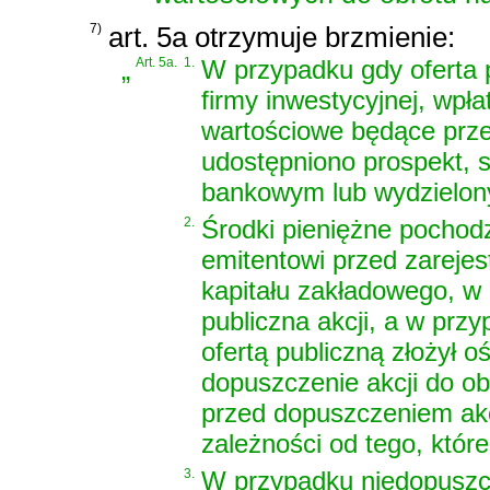
7)
art. 5a otrzymuje brzmienie:
„
Art. 5a.
1.
W przypadku gdy oferta 
firmy inwestycyjnej, wpła
wartościowe będące przed
udostępniono prospekt,
bankowym lub wydzielony
2.
Środki pieniężne pochod
emitentowi przed zareje
kapitału zakładowego, w
publiczna akcji, a w pr
ofertą publiczną złożył 
dopuszczenie akcji do o
przed dopuszczeniem akc
zależności od tego, które
3.
W przypadku niedopuszcz