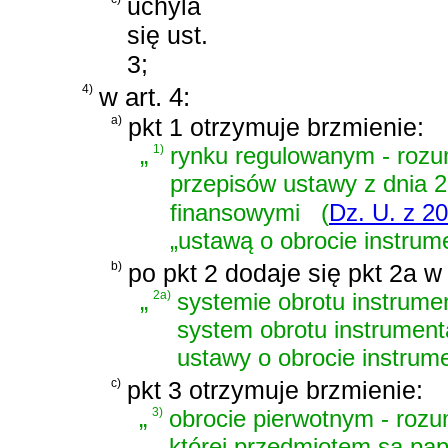
uchyla
się ust.
3;
4)
w art. 4:
a)
pkt 1 otrzymuje brzmienie:
„
1)
rynku regulowanym - rozum
przepisów
ustawy z dnia 2
finansowymi
(
Dz. U. z 20
„ustawą o obrocie instrum
b)
po pkt 2 dodaje się pkt 2a w
„
2a)
systemie obrotu instrume
system obrotu instrumen
ustawy o obrocie instrum
c)
pkt 3 otrzymuje brzmienie:
„
3)
obrocie pierwotnym - rozum
której przedmiotem są pap