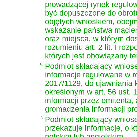
prowadzącej rynek regulow
być dopuszczone do obrot
objętych wnioskiem, obejmu
wskazanie państwa macierz
oraz miejsca, w którym do
rozumieniu art. 2 lit. I r
których jest obowiązany te
6.
Podmiot składający wniose
informacje regulowane w roz
2017/1129, do ujawniania k
określonym w art. 56 ust. 
informacji przez emitenta,
gromadzenia informacji pr
7.
Podmiot składający wniose
przekazuje informacje, o k
polskim lub angielskim.