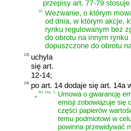
przepisy art. 77-79 stosuj
10.
Wezwanie, o którym mowa 
od dnia, w którym akcje, 
rynku regulowanym bez z
do obrotu na innym rynku
dopuszczone do obrotu na
13)
uchyla
się art.
12-14;
14)
po art. 14 dodaje się art. 14a
„
Art. 14a.
1.
Umowa o gwarancję emis
emisji zobowiązuje się 
części papierów wartoś
temu podmiotowi w celu 
powinna przewidywać m