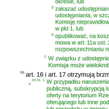
okresie, lub
2)
zakazać udostępniani
udostępniania, w sz
Komisję nieprawidłow
w pkt 1, lub
3)
opublikować, na kosz
mowa w art. 11a ust.
rozpowszechnianiu r
2.
W związku z udostępnia
Komisja może wielokrot
18)
art. 16 i art. 17 otrzymują brz
„
Art. 16.
1.
W przypadku naruszenia
publiczną, subskrypcją 
oferty na terytorium Rze
oferującego lub inne pod
lub sprzedaży w imieniu 