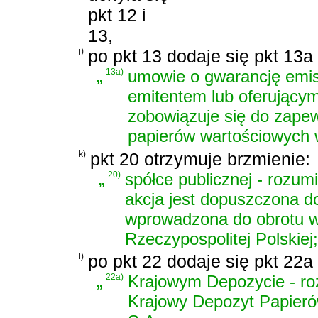
pkt 12 i
13,
j)
po pkt 13 dodaje się pkt 13a
„
13a)
umowie o gwarancję emis
emitentem lub oferującym
zobowiązuje się do zapew
papierów wartościowych w
k)
pkt 20 otrzymuje brzmienie:
„
20)
spółce publicznej - rozumi
akcja jest dopuszczona d
wprowadzona do obrotu w 
Rzeczypospolitej Polskiej;
l)
po pkt 22 dodaje się pkt 22a
„
22a)
Krajowym Depozycie - roz
Krajowy Depozyt Papier