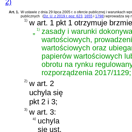
2)
Art. 1.
W
ustawie z dnia 29 lipca 2005 r. o ofercie publicznej i warunkac
publicznych
(
Dz. U. z 2019 r. poz. 623
,
1655
i
1798
)
wprowadza się n
1)
w art. 1 pkt 1 otrzymuje brzmie
„
1)
zasady i warunki dokonywan
wartościowych, prowadzeni
wartościowych oraz ubiega
papierów wartościowych lu
obrotu na rynku regulowan
rozporządzenia 2017/1129;
2)
w art. 2
uchyla się
pkt 2 i 3;
3)
w art. 3:
a)
uchyla
się ust.