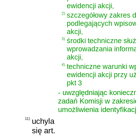
ewidencji akcji,
2)
szczegółowy zakres 
podlegających wpisow
akcji,
3)
środki techniczne słu
wprowadzania informac
akcji,
4)
techniczne warunki w
ewidencji akcji przy 
pkt 3
- uwzględniając koniec
zadań Komisji w zakres
umożliwienia identyfikacj
11)
uchyla
się art.