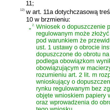
11;
12)
w art. 11a dotychczasową treść
10 w brzmieniu:
„
2.
Wniosek o dopuszczenie p
regulowanym może złożyć t
pod warunkiem że przewid
ust. 1 ustawy o obrocie i
dopuszczone do obrotu na
podlega obowiązkom wynik
obowiązującym w macierzy
rozumieniu art. 2 lit. m r
wnioskujący o dopuszczen
rynku regulowanym bez zg
objęte wnioskiem papiery
oraz wprowadzenia do obr
tego wniosku.