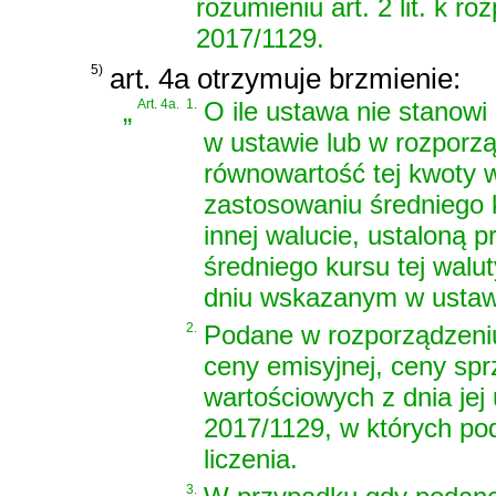
rozumieniu art. 2 lit. k r
2017/1129.
5)
art. 4a otrzymuje brzmienie:
„
Art. 4a.
1.
O ile ustawa nie stanowi
w ustawie lub w rozporz
równowartość tej kwoty w
zastosowaniu średniego 
innej walucie, ustaloną 
średniego kursu tej wal
dniu wskazanym w ustawi
2.
Podane w rozporządzeniu
ceny emisyjnej, ceny spr
wartościowych z dnia jej 
2017/1129, w których pod
liczenia.
3.