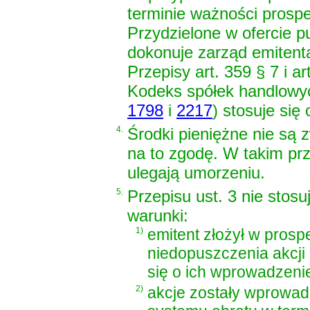
terminie ważności prosp
Przydzielone w ofercie p
dokonuje zarząd emitent
Przepisy
art. 359 § 7 i a
Kodeks spółek handlowy
1798
i
2217
)
stosuje się 
4.
Środki pieniężne nie są 
na to zgodę. W takim prz
ulegają umorzeniu.
5.
Przepisu ust. 3 nie stosu
warunki:
1)
emitent złożył w pros
niedopuszczenia akcji
się o ich wprowadzeni
2)
akcje zostały wprowad