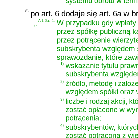
systemu obrotu w term
8)
po art. 6 dodaje się art. 6a w b
„
Art. 6a.
1.
W przypadku gdy wpłaty 
przez spółkę publiczną 
przez potrącenie wierzyte
subskrybenta względem s
sprawozdanie, które zaw
1)
wskazanie tytułu praw
subskrybenta względem 
2)
źródło, metodę i zało
względem spółki oraz w
3)
liczbę i rodzaj akcji, k
zostać opłacone w wy
potrącenia;
4)
subskrybentów, któryc
zostać potrącona z wier