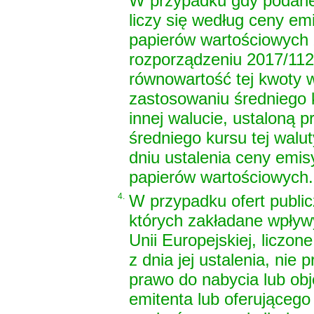
W przypadku gdy podane
liczy się według ceny em
papierów wartościowych z
rozporządzeniu 2017/112
równowartość tej kwoty w
zastosowaniu średniego 
innej walucie, ustaloną 
średniego kursu tej wal
dniu ustalenia ceny emis
papierów wartościowych.
4.
W przypadku ofert publi
których zakładane wpływy
Unii Europejskiej, liczo
z dnia jej ustalenia, nie
prawo do nabycia lub obj
emitenta lub oferującego 