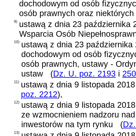
dochodowym od osób fizycznyc
osób prawnych oraz niektórych
9)
ustawą z dnia 23 października
Wsparcia Osób Niepełnospraw
10)
ustawą z dnia 23 października 
dochodowym od osób fizyczny
osób prawnych, ustawy - Ordyn
ustaw
(
Dz. U. poz. 2193
i
250
11)
ustawą z dnia 9 listopada 2018
poz. 2212
)
,
12)
ustawą z dnia 9 listopada 2018
ze wzmocnieniem nadzoru nad 
inwestorów na tym rynku
(
Dz.
13)
ustawą z dnia 9 listopada 2018