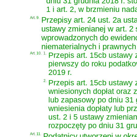
dniu 31 grudnia 2018 r. st
1 i art. 2, w brzmieniu na
Art. 9.
Przepisy art. 24 ust. 2a ust
ustawy zmienianej w art. 
wprowadzonych do ewidencj
niematerialnych i prawnych 
Art. 10.
1.
Przepis art. 15cb ustawy z
pierwszy do roku podatko
2019 r.
2.
Przepis art. 15cb ustawy 
wniesionych dopłat oraz 
lub zapasowy po dniu 31 
wniesienia dopłaty lub p
ust. 2 i 5 ustawy zmienian
rozpoczęty po dniu 31 gru
Art. 11.
Podatnicy utworzeni w okre