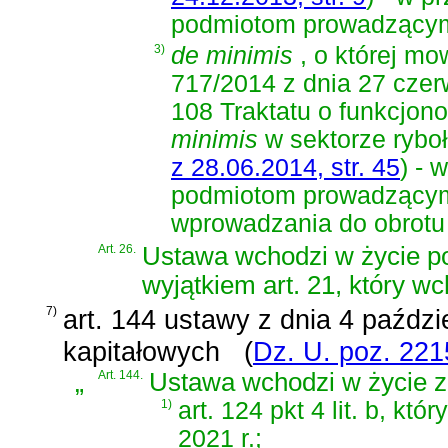
podmiotom prowadzącym 
3)
de minimis
, o której m
717/2014 z dnia 27 czerw
108 Traktatu o funkcjon
minimis
w sektorze rybo
z 28.06.2014, str. 45
)
- w
podmiotom prowadzącym 
wprowadzania do obrotu 
Art. 26.
Ustawa wchodzi w życie po 
wyjątkiem art. 21, który wc
7)
art. 144 ustawy z dnia 4 paźdz
kapitałowych
(
Dz. U. poz. 221
„
Art. 144.
Ustawa wchodzi w życie z 
1)
art. 124 pkt 4 lit. b, kt
2021 r.;