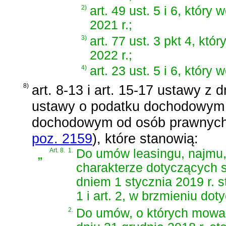
2)
art. 49 ust. 5 i 6, któr
2021 r.;
3)
art. 77 ust. 3 pkt 4, kt
2022 r.;
4)
art. 23 ust. 5 i 6, który
8)
art. 8-13 i art. 15-17 ustawy z 
ustawy o podatku dochodowym 
dochodowym od osób prawnych 
poz. 2159
)
, które stanowią:
„
Art. 8.
1.
Do umów leasingu, najmu
charakterze dotyczących
dniem 1 stycznia 2019 r. s
1 i art. 2, w brzmieniu d
2.
Do umów, o których mowa 