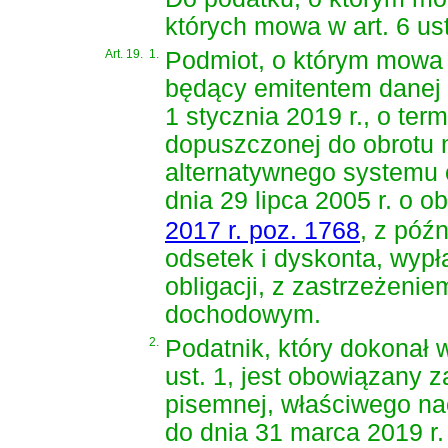
których mowa w art. 6 ust
Art. 19.
1.
Podmiot, o którym mowa w 
będący emitentem danej 
1 stycznia 2019 r., o ter
dopuszczonej do obrotu 
alternatywnego systemu 
dnia 29 lipca 2005 r. o 
2017 r. poz. 1768
, z póź
odsetek i dyskonta, wypł
obligacji, z zastrzeżenie
dochodowym.
2.
Podatnik, który dokonał
ust. 1, jest obowiązany 
pisemnej, właściwego nac
do dnia 31 marca 2019 r