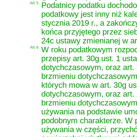
Art. 5.
Podatnicy podatku dochodo
podatkowy jest inny niż ka
stycznia 2019 r., a zakończy
końca przyjętego przez sieb
24c ustawy zmienianej w a
Art. 6.
W roku podatkowym rozpocz
przepisy art. 30g ust. 1 us
dotychczasowym, oraz art. 2
brzmieniu dotychczasowym,
których mowa w art. 30g ust
dotychczasowym, oraz art. 2
brzmieniu dotychczasowym,
używania na podstawie umo
podobnym charakterze. W p
używania w części, przychód