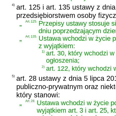
4)
art. 125 i art. 135 ustawy z dni
przedsiębiorstwem osoby fizycz
„
Art. 125.
Przepisy ustawy stosuje si
dniu poprzedzającym dzień
„
Art. 135.
Ustawa wchodzi w życie po
z wyjątkiem:
1)
art. 30, który wchodzi w
ogłoszenia;
2)
art. 122, który wchodzi 
5)
art. 28 ustawy z dnia 5 lipca 20
publiczno-prywatnym oraz niek
który stanowi:
„
Art. 28.
Ustawa wchodzi w życie po 
wyjątkiem art. 3 i art. 25,