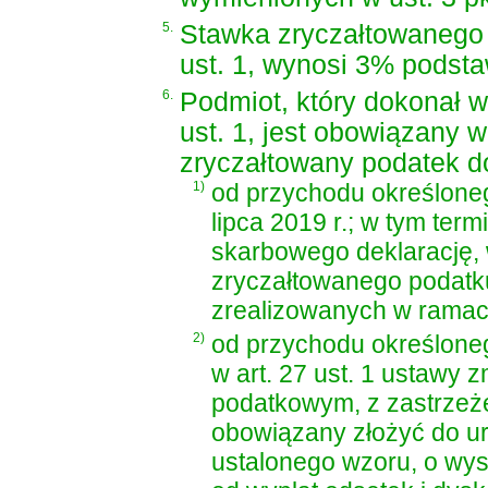
5.
Stawka zryczałtowanego
ust. 1, wynosi 3% podst
6.
Podmiot, który dokonał 
ust. 1, jest obowiązany
zryczałtowany podatek 
1)
od przychodu określonego
lipca 2019 r.; w tym ter
skarbowego deklarację,
zryczałtowanego podatk
zrealizowanych w ramach 
2)
od przychodu określonego
w art. 27 ust. 1 ustawy 
podatkowym, z zastrzeżen
obowiązany złożyć do u
ustalonego wzoru, o wy