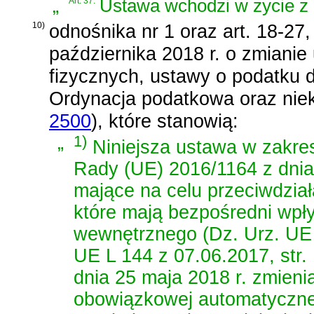
„
Art. 37.
Ustawa wchodzi w życie z 
10)
odnośnika nr 1 oraz
art. 18-27,
października 2018 r. o zmian
fizycznych, ustawy o podatku
Ordynacja podatkowa oraz niek
2500
)
, które stanowią:
„
1)
Niniejsza ustawa w zakres
Rady (UE) 2016/1164 z dnia 
mające na celu przeciwdzia
które mają bezpośredni wpł
wewnętrznego (Dz. Urz. UE L
UE L 144 z 07.06.2017, str.
dnia 25 maja 2018 r. zmien
obowiązkowej automatycznej