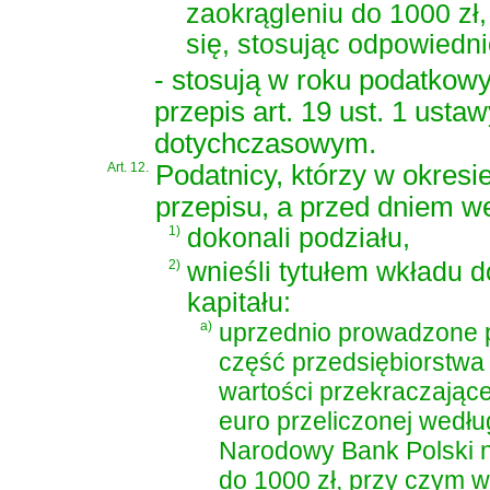
zaokrągleniu do 1000 zł,
się, stosując odpowiedni
- stosują w roku podatkow
przepis art. 19 ust. 1 usta
dotychczasowym.
Art. 12.
Podatnicy, którzy w okresi
przepisu, a przed dniem we
1)
dokonali podziału,
2)
wnieśli tytułem wkładu 
kapitału:
a)
uprzednio prowadzone p
część przedsiębiorstwa 
wartości przekraczające
euro przeliczonej wedł
Narodowy Bank Polski na
do 1000 zł, przy czym w