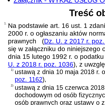
Załącznik - WYKAZ USŁUG
Treść o
1.
Na podstawie
art. 16 ust. 1 zda
2000 r. o ogłaszaniu aktów norm
prawnych
(
Dz. U. z 2017 r. poz
się w załączniku do niniejszego 
dnia 15 lutego 1992 r. o podat
U. z 2018 r. poz. 1036
)
, z uwzgl
1)
ustawą z dnia 10 maja 2018 r. 
poz. 1162
)
,
2)
ustawą z dnia 15 czerwca 2018 
dochodowym od osób fizycznyc
osób prawnych oraz ustawy o 