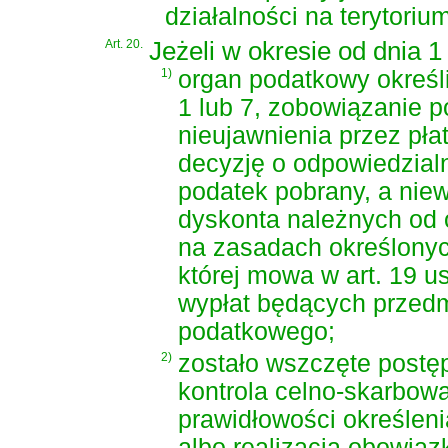
działalności na terytoriu
Art. 20.
Jeżeli w okresie od dnia 1
1)
organ podatkowy określi
1 lub 7, zobowiązanie p
nieujawnienia przez pł
decyzję o odpowiedzialn
podatek pobrany, a niew
dyskonta należnych od o
na zasadach określonyc
której mowa w art. 19 us
wypłat będących przedm
podatkowego;
2)
zostało wszczęte postę
kontrola celno-skarbow
prawidłowości określen
albo realizacja obowiązk