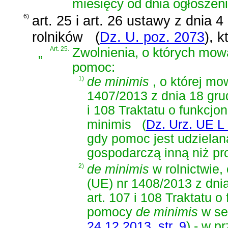
miesięcy od dnia ogłoszeni
6)
art. 25 i art. 26 ustawy z dnia 
rolników
(
Dz. U. poz. 2073
)
, k
„
Art. 25.
Zwolnienia, o których mowa 
pomoc:
1)
de minimis
, o której m
1407/2013 z dnia 18 grud
i 108 Traktatu o funkcj
minimis
(
Dz. Urz. UE L 
gdy pomoc jest udziela
gospodarczą inną niż pro
2)
de minimis
w rolnictwie
(UE) nr 1408/2013 z dni
art. 107 i 108 Traktatu 
pomocy
de minimis
w se
24.12.2013, str. 9
)
- w pr