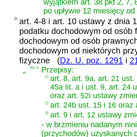
wyjątkiem art. 38 pkt 2, 7, 
po upływie 12 miesięcy od 
2)
art. 4-8 i art. 10 ustawy z dnia
podatku dochodowym od osób f
dochodowym od osób prawnych 
dochodowym od niektórych prz
fizyczne
(
Dz. U. poz. 1291
i
2
„
Art. 4.
Przepisy:
1)
art. 8, art. 9a, art. 21 ust
45a lit. a i ust. 9, art. 24
oraz art. 52i ustawy zmien
2)
art. 24b ust. 15 i 16 oraz
3)
art. 9 i art. 12 ustawy zmi
- w brzmieniu nadanym nini
(przychodów) uzyskanych od