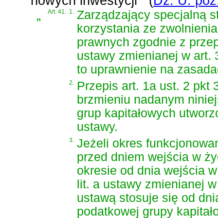
nowych inwestycji
(
Dz. U. poz
„
Art. 41.
1.
Zarządzający specjalną s
korzystania ze zwolnien
prawnych zgodnie z przep
ustawy zmienianej w art
to uprawnienie na zasad
2.
Przepis art. 1a ust. 2 pkt 
brzmieniu nadanym niniej
grup kapitałowych utworzo
ustawy.
3.
Jeżeli okres funkcjonowa
przed dniem wejścia w życ
okresie od dnia wejścia w 
lit. a ustawy zmienianej 
ustawą stosuje się od dni
podatkowej grupy kapitał