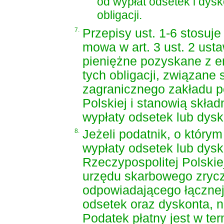
od wypłat odsetek i dysk
obligacji.
7.
Przepisy ust. 1-6 stosuj
mowa w art. 3 ust. 2 usta
pieniężne pozyskane z em
tych obligacji, związane
zagranicznego zakładu p
Polskiej i stanowią skład
wypłaty odsetek lub dysko
8.
Jeżeli podatnik, o który
wypłaty odsetek lub dysk
Rzeczypospolitej Polskie
urzędu skarbowego zryc
odpowiadającego łącznej
odsetek oraz dyskonta, n
Podatek płatny jest w te