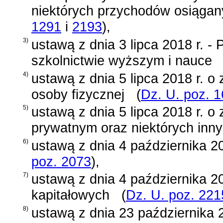
niektórych przychodów osiągan
1291
i
2193
)
,
3)
ustawą z dnia 3 lipca 2018 r. 
szkolnictwie wyższym i nauce
4)
ustawą z dnia 5 lipca 2018 r. 
osoby fizycznej
(
Dz. U. poz. 
5)
ustawą z dnia 5 lipca 2018 r. o
prywatnym oraz niektórych inn
6)
ustawą z dnia 4 października 20
poz. 2073
)
,
7)
ustawą z dnia 4 października 2
kapitałowych
(
Dz. U. poz. 221
8)
ustawą z dnia 23 października 