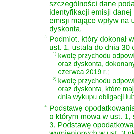
szczególności dane poda
identyfikacji emisji danej
emisji mające wpływ na us
dyskonta.
3.
Podmiot, który dokonał 
ust. 1, ustala do dnia 30
1)
kwotę przychodu odpowia
oraz dyskonta, dokonany
czerwca 2019 r.;
2)
kwotę przychodu odpowia
oraz dyskonta, które maj
dnia wykupu obligacji lu
4.
Podstawę opodatkowani
o którym mowa w ust. 1, 
3. Podstawę opodatkowan
wymienionych w ust. 3 pkt