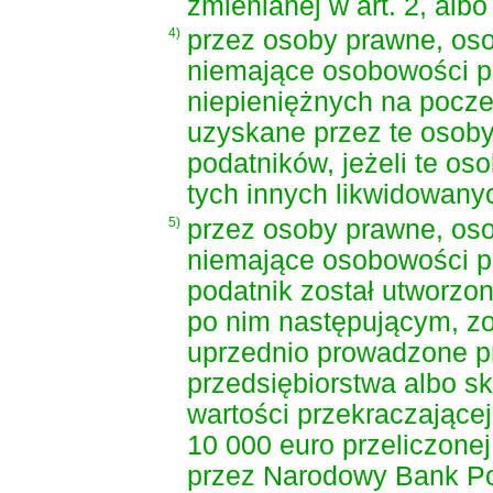
zmienianej w art. 2, albo
4)
przez osoby prawne, oso
niemające osobowości p
niepieniężnych na poczet
uzyskane przez te osoby 
podatników, jeżeli te oso
tych innych likwidowany
5)
przez osoby prawne, oso
niemające osobowości pr
podatnik został utworzo
po nim następującym, zo
uprzednio prowadzone p
przedsiębiorstwa albo sk
wartości przekraczające
10 000 euro przeliczone
przez Narodowy Bank Pol