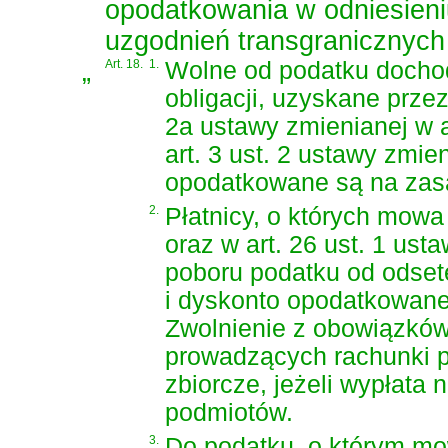
opodatkowania w odniesieni
uzgodnień transgranicznych
„
Art. 18.
1.
Wolne od podatku dochod
obligacji, uzyskane przez
2a ustawy zmienianej w a
art. 3 ust. 2 ustawy zmien
opodatkowane są na zasa
2.
Płatnicy, o których mowa 
oraz w art. 26 ust. 1 ust
poboru podatku od odsetek
i dyskonto opodatkowane
Zwolnienie z obowiązków
prowadzących rachunki p
zbiorcze, jeżeli wypłata
podmiotów.
3.
Do podatku, o którym mow