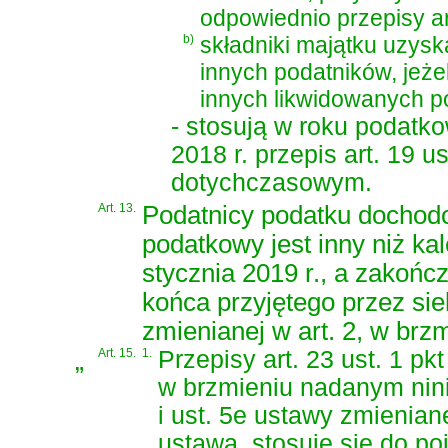
odpowiednio przepisy art
b)
składniki majątku uzysk
innych podatników, jeżel
innych likwidowanych p
- stosują w roku podatk
2018 r. przepis art. 19 u
dotychczasowym.
Art. 13.
Podatnicy podatku dochod
podatkowy jest inny niż ka
stycznia 2019 r., a zakończ
końca przyjętego przez si
zmienianej w art. 2, w br
„
Art. 15.
1.
Przepisy art. 23 ust. 1 pkt
w brzmieniu nadanym niniej
i ust. 5e ustawy zmienian
ustawą, stosuje się do p