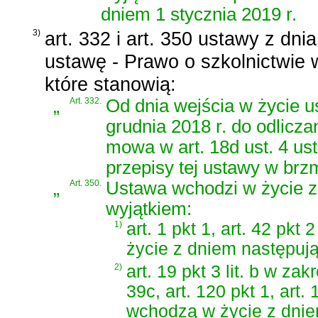
dniem 1 stycznia 2019 r.
3)
art. 332 i art. 350 ustawy z dni
ustawę - Prawo o szkolnictwie
które stanowią:
„
Art. 332.
Od dnia wejścia w życie us
grudnia 2018 r. do odlicza
mowa w art. 18d ust. 4 ust
przepisy tej ustawy w br
„
Art. 350.
Ustawa wchodzi w życie z 
wyjątkiem:
1)
art. 1 pkt 1, art. 42 pkt 
życie z dniem następuj
2)
art. 19 pkt 3 lit. b w z
39c, art. 120 pkt 1, art.
wchodzą w życie z dniem