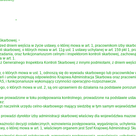
”
 Skarbowej.
”
d dniem wejścia w życie ustawy, o której mowa w art. 1, pracownikom izby skarb
 skarbowej, o których mowa w art. 11g ust. 1 ustawy uchylanej w art. 159 pkt 1, p
zadania, oraz funkcjonariuszom celnym i inspektorom kontroli skarbowej, zachowu
 w art. 1.
Generalnego Inspektora Kontroli Skarbowej z innymi podmiotami, z dniem wejścia w
, o których mowa w ust. 1, odnoszą się do wywiadu skarbowego lub pracowników 
ień i umów przejmują odpowiednio Krajowa Administracja Skarbowa oraz pracownicy
S, i funkcjonariusze wykonujący czynności operacyjno-rozpoznawcze.
o których mowa w ust. 2, są oni uprawnieni do działania na podstawie porozumień
owe prowadzone w toku postępowania kontrolnego, prowadzone na podstawie ustawy
ez:
dzi naczelnik urzędu celno-skarbowego mający siedzibę w tym samym województwie,
- prowadzi dyrektor izby administracji skarbowej właściwy dla województwa mazo
ważności decyzji ostatecznych, wznowienia postępowania, wygaśnięcia, uchylenia 
wy, o której mowa w art. 1, właściwym organem jest Szef Krajowej Administracji Sk
ażności decyzji ostatecznych, wznowienia postępowania, wygaśnięcia, uchylenia l