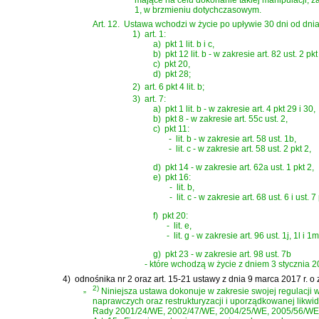
mające na celu dokonanie takiej manipulacji, za
1, w brzmieniu dotychczasowym.
Art. 12.
Ustawa wchodzi w życie po upływie 30 dni od dnia
1)
art. 1:
a)
pkt 1 lit. b i c,
b)
pkt 12 lit. b - w zakresie art. 82 ust. 2 pkt
c)
pkt 20,
d)
pkt 28;
2)
art. 6 pkt 4 lit. b;
3)
art. 7:
a)
pkt 1 lit. b - w zakresie art. 4 pkt 29 i 30,
b)
pkt 8 - w zakresie art. 55c ust. 2,
c)
pkt 11:
-
lit. b - w zakresie art. 58 ust. 1b,
-
lit. c - w zakresie art. 58 ust. 2 pkt 2,
d)
pkt 14 - w zakresie art. 62a ust. 1 pkt 2,
e)
pkt 16:
-
lit. b,
-
lit. c - w zakresie art. 68 ust. 6 i ust. 7
f)
pkt 20:
-
lit. e,
-
lit. g - w zakresie art. 96 ust. 1j, 1l i 1m
g)
pkt 23 - w zakresie art. 98 ust. 7b
- które wchodzą w życie z dniem 3 stycznia 20
4)
odnośnika nr 2 oraz
art. 15-21 ustawy z dnia 9 marca 2017 r. 
„
2)
Niniejsza ustawa dokonuje w zakresie swojej regulacji
naprawczych oraz restrukturyzacji i uporządkowanej likwid
Rady 2001/24/WE, 2002/47/WE, 2004/25/WE, 2005/56/WE, 