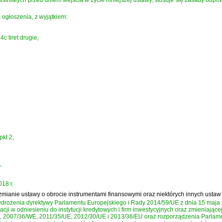
istniałych przed dniem wejścia w życie niniejszej ustawy, stosuje się zasady odpowi
 ogłoszenia, z wyjątkiem:
 4c tiret drugie,
 pkt 2,
,
18 r.
o zmianie ustawy o obrocie instrumentami finansowymi oraz niektórych innych ustaw
 wdrożenia
dyrektywy Parlamentu Europejskiego i Rady 2014/59/UE z dnia 15 maja 
acji w odniesieniu do instytucji kredytowych i firm inwestycyjnych oraz zmieniaj
2007/36/WE, 2011/35/UE, 2012/30/UE i 2013/36/EU oraz rozporządzenia Parlamen