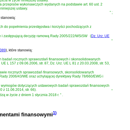
ścia w życie niniejszej ustawy.
ia przepisów wykonawczych wydanych na podstawie art. 60 ust. 2
niniejszej ustawy.
”
;
e stanowią:
ch do popełnienia przestępstwa i korzyści pochodzących z
zne i zastępującą decyzję ramową Rady 2005/222/WSiSW
(
Dz. Urz. UE
”
1089
)
, które stanowią:
ych badań rocznych sprawozdań finansowych i skonsolidowanych
 157 z 09.06.2006, str. 87, Dz. Urz. UE L 81 z 20.03.2008, str. 53,
sprawie rocznych sprawozdań finansowych, skonsolidowanych
 Rady 2006/43/WE oraz uchylającej dyrektywy Rady 78/660/EWG i
wych wymogów dotyczących ustawowych badań sprawozdań finansowych
 z 11.06.2014, str. 66).
”
odzą w życie z dniem 1 stycznia 2018 r.
”
.
1)
rumentami finansowymi