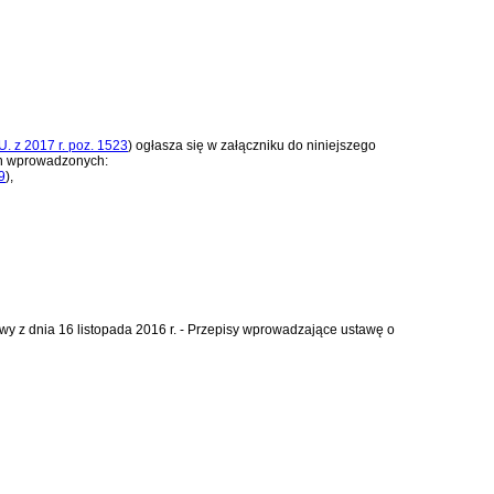
U. z 2017 r. poz. 1523
)
ogłasza się w załączniku do niniejszego
an wprowadzonych:
9
)
,
 260 ustawy z dnia 16 listopada 2016 r. - Przepisy wprowadzające ustawę o