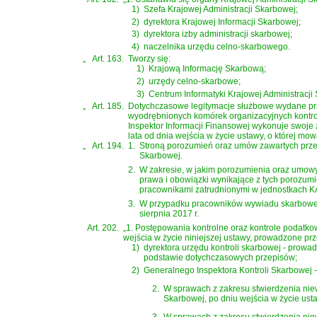
1)
Szefa Krajowej Administracji Skarbowej;
2)
dyrektora Krajowej Informacji Skarbowej;
3)
dyrektora izby administracji skarbowej;
4)
naczelnika urzędu celno-skarbowego.
„
Art. 163.
Tworzy się:
1)
Krajową Informację Skarbową;
2)
urzędy celno-skarbowe;
3)
Centrum Informatyki Krajowej Administracji
„
Art. 185.
Dotychczasowe legitymacje służbowe wydane prze
wyodrębnionych komórek organizacyjnych kontroli
Inspektor Informacji Finansowej wykonuje swoje 
lata od dnia wejścia w życie ustawy, o której mowa
„
Art. 194.
1.
Stroną porozumień oraz umów zawartych przez 
Skarbowej.
2.
W zakresie, w jakim porozumienia oraz umowy
prawa i obowiązki wynikające z tych porozum
pracownikami zatrudnionymi w jednostkach KA
3.
W przypadku pracowników wywiadu skarbowego, 
sierpnia 2017 r.
Art. 202.
„1. Postępowania kontrolne oraz kontrole podatk
wejścia w życie niniejszej ustawy, prowadzone prz
1)
dyrektora urzędu kontroli skarbowej - prowa
podstawie dotychczasowych przepisów;
2)
Generalnego Inspektora Kontroli Skarbowej 
2.
W sprawach z zakresu stwierdzenia nie
Skarbowej, po dniu wejścia w życie usta
3.
W sprawach z zakresu stwierdzenia niew