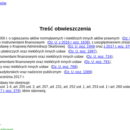
isów
Treść obwieszczenia
 2000 r. o ogłaszaniu aktów normatywnych i niektórych innych aktów prawnych
(
Dz. 
ie instrumentami finansowymi
(
Dz. U. z 2016 r. poz. 1636
)
, z uwzględnieniem zmi
stawę o Krajowej Administracji Skarbowej
(
Dz. U. poz. 1948
oraz
z 2017 r. poz. 37
 płatniczych oraz niektórych innych ustaw
(
Dz. U. poz. 1997
)
,
strumentami finansowymi oraz niektórych innych ustaw
(
Dz. U. poz. 724
)
,
rumentami finansowymi oraz niektórych innych ustaw
(
Dz. U. poz. 791
)
,
y oraz niektórych innych ustaw
(
Dz. U. poz. 768
)
,
 audytorskich oraz nadzorze publicznym
(
Dz. U. poz. 1089
)
rześnia 2017 r.
stawy nie obejmuje:
202 ust. 1-4, art. 205 ust. 3, art. 207, art. 231, art. 252 ust. 1, art. 253 ust. 1 i art.
7 r. poz. 379
)
, które stanowią:
”
karbowej: