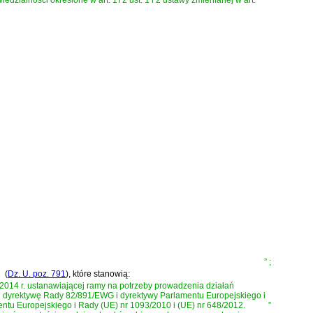
edzialności określone w art. 172 ust. 1 i 2 ustawy zmienianej w art.
”
;
(
Dz. U. poz. 791
)
, które stanowią:
2014 r. ustanawiającej ramy na potrzeby prowadzenia działań
ącej dyrektywę Rady 82/891/EWG i dyrektywy Parlamentu Europejskiego i
tu Europejskiego i Rady (UE) nr 1093/2010 i (UE) nr 648/2012
.
”