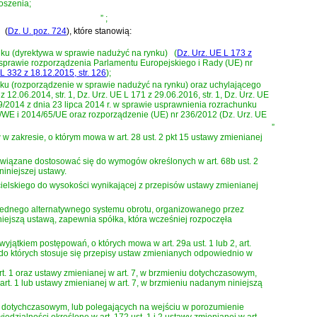
łoszenia;
”
;
(
Dz. U. poz. 724
)
, które stanowią:
nku (dyrektywa w sprawie nadużyć na rynku)
(
Dz. Urz. UE L 173 z
sprawie rozporządzenia Parlamentu Europejskiego i Rady (UE) nr
L 332 z 18.12.2015, str. 126
)
;
nku (rozporządzenie w sprawie nadużyć na rynku) oraz uchylającego
06.2014, str. 1, Dz. Urz. UE L 171 z 29.06.2016, str. 1, Dz. Urz. UE
09/2014 z dnia 23 lipca 2014 r. w sprawie usprawnienia rozrachunku
/WE i 2014/65/UE oraz rozporządzenie (UE) nr 236/2012 (Dz. Urz. UE
”
 zakresie, o którym mowa w art. 28 ust. 2 pkt 15 ustawy zmienianej
bowiązane dostosować się do wymogów określonych w art. 68b ust. 2
niniejszej ustawy.
ielskiego do wysokości wynikającej z przepisów ustawy zmienianej
ż jednego alternatywnego systemu obrotu, organizowanego przez
niejszą ustawą, zapewnia spółka, która wcześniej rozpoczęła
jątkiem postępowań, o których mowa w art. 29a ust. 1 lub 2, art.
t. 2, do których stosuje się przepisy ustaw zmienianych odpowiednio w
t. 1 oraz ustawy zmienianej w art. 7, w brzmieniu dotychczasowym,
. 1 lub ustawy zmienianej w art. 7, w brzmieniu nadanym niniejszą
eniu dotychczasowym, lub polegających na wejściu w porozumienie