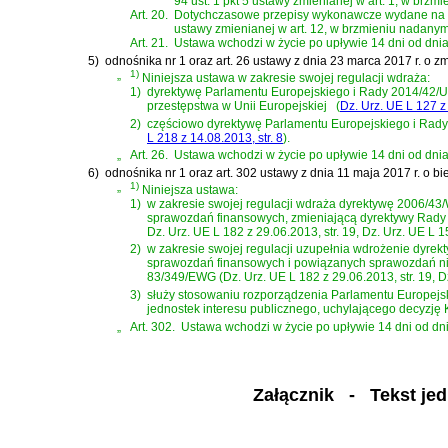
94 ust. 1 pkt 5 ustawy zmienianej w art. 1, w brzm
Art. 20.
Dotychczasowe przepisy wykonawcze wydane na pod
ustawy zmienianej w art. 12, w brzmieniu nadanym 
Art. 21.
Ustawa wchodzi w życie po upływie 14 dni od dnia
5)
odnośnika nr 1 oraz
art. 26 ustawy z dnia 23 marca 2017 r. o z
„
1)
Niniejsza ustawa w zakresie swojej regulacji wdraża:
1)
dyrektywę Parlamentu Europejskiego i Rady 2014/42/UE 
przestępstwa w Unii Europejskiej
(
Dz. Urz. UE L 127 z 
2)
częściowo
dyrektywę Parlamentu Europejskiego i Rady
L 218 z 14.08.2013, str. 8
)
.
„
Art. 26.
Ustawa wchodzi w życie po upływie 14 dni od dnia
6)
odnośnika nr 1 oraz
art. 302 ustawy z dnia 11 maja 2017 r. o 
„
1)
Niniejsza ustawa:
1)
w zakresie swojej regulacji wdraża dyrektywę 2006/4
sprawozdań finansowych, zmieniającą dyrektywy Rady 7
Dz. Urz. UE L 182 z 29.06.2013, str. 19, Dz. Urz. UE L 15
2)
w zakresie swojej regulacji uzupełnia wdrożenie dyre
sprawozdań finansowych i powiązanych sprawozdań nie
83/349/EWG (Dz. Urz. UE L 182 z 29.06.2013, str. 19, Dz.
3)
służy stosowaniu rozporządzenia Parlamentu Europejs
jednostek interesu publicznego, uchylającego decyzję Ko
„
Art. 302.
Ustawa wchodzi w życie po upływie 14 dni od dnia 
Załącznik
- Tekst jedn