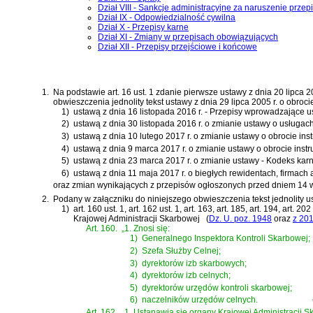
Dział VIII - Sankcje administracyjne za naruszenie przep
Dział IX - Odpowiedzialność cywilna
Dział X - Przepisy karne
Dział XI - Zmiany w przepisach obowiązujących
Dział XII - Przepisy przejściowe i końcowe
1.
Na podstawie
art. 16 ust. 1 zdanie pierwsze ustawy z dnia 20 lipca
obwieszczenia jednolity tekst
ustawy z dnia 29 lipca 2005 r. o obroc
1)
ustawą z dnia 16 listopada 2016 r. - Przepisy wprowadzające u
2)
ustawą z dnia 30 listopada 2016 r. o zmianie ustawy o usługach
3)
ustawą z dnia 10 lutego 2017 r. o zmianie ustawy o obrocie in
4)
ustawą z dnia 9 marca 2017 r. o zmianie ustawy o obrocie inst
5)
ustawą z dnia 23 marca 2017 r. o zmianie ustawy - Kodeks karn
6)
ustawą z dnia 11 maja 2017 r. o biegłych rewidentach, firmach
oraz zmian wynikających z przepisów ogłoszonych przed dniem 14 w
2.
Podany w załączniku do niniejszego obwieszczenia tekst jednolity u
1)
art. 160 ust. 1, art. 162 ust. 1, art. 163, art. 185, art. 194, art. 
Krajowej Administracji Skarbowej
(
Dz. U. poz. 1948
oraz
z 201
Art. 160.
„1. Znosi się:
1)
Generalnego Inspektora Kontroli Skarbowej;
2)
Szefa Służby Celnej;
3)
dyrektorów izb skarbowych;
4)
dyrektorów izb celnych;
5)
dyrektorów urzędów kontroli skarbowej;
6)
naczelników urzędów celnych.
Art. 162.
„1. Ustanawia się organy Krajowej Administracji S