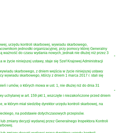
owej, urzędu kontroli skarbowej, wywiadu skarbowego,
racownikom jednostki organizacyjnej, przy pomocy której Generalny
ją ważność do czasu wydania nowych, jednak nie dłużej niż przez 3
”
 życie niniejszej ustawy, staje się Szef Krajowej Administracji
wywiadu skarbowego, z dniem wejścia w życie niniejszej ustawy
 wywiadu skarbowego, którzy z dniem 1 marca 2017 r. stali się
 i umów, o których mowa w ust. 1, nie dłużej niż do dnia 31
”
 uchylanej w art. 159 pkt 1, wszczęte i niezakończone przed dniem
 w którym miał siedzibę dyrektor urzędu kontroli skarbowej, na
wieckiego, na podstawie dotychczasowych przepisów.
lub zmiany decyzji wydanej przez Generalnego Inspektora Kontroli
arbowej.
ub zmiany decyzji wydanej przez dyrektora urzędu kontroli