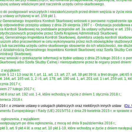
iejszej ustawy właściwym jest naczelnik urzędu celno-skarbowego.
nio do postępowań wszczętych i niezakończonych przed dniem wejścia w życie nini
y ustawy uchylanej w art. 159 pkt 1.
zez Generalnego Inspektora Kontroli Skarbowej wniosek o ponowne rozpatrzenie sp
się odpowiednio przepisy
ustawy z dnia 29 sierpnia 1997 r. - Ordynacja podatkowa
 Kontroli Skarbowej na podstawie przepisów art. 3a ustawy uchylanej w art. 159 
otychczasowych przepisów przez Szefa Krajowej Administracji Skarbowej.
 Generalnego Inspektora Kontroli Skarbowej, dyrektora urzędu kontroli skarbowej,
uszom albo pracownikom w celu wykonywania przez nich obowiązków służbowych o
j lub naczelnika urzędu celno-skarbowego stosownie do ich właściwości, nie dłużej
m z działalnością Generalnego Inspektora Kontroli Skarbowej oraz Szefa Służby Cel
inistracji Skarbowej.
oraz wnioski o przekazanie informacji w trybie
ustawy z dnia 25 lutego 2016 r. o p
karbowej albo Szefa Służby Celnej i nierozpatrzone przez te organy przed dniem we
 z wyjątkiem:
kresie § 12 i 13 oraz lit. f, art. 11, art. 13, art. 27, art. 38 pkt 39 lit. a tiret drugie, pkt 65 
 art. 164, art. 165 ust. 1, 2 i 6, art. 178, art. 190 ust. 1, art. 201 ust. 1 i art. 259 ust
cznia 2017 r.;
niem 27 lutego 2017 r.;
72 pkt 6 oraz art. 192 ust. 1-4, które wchodzą w życie z dniem 1 stycznia 2018 r.;
czerwca 2018 r.
2016 r. o zmianie ustawy o usługach płatniczych oraz niektórych innych ustaw
(
Dz. 
mentu Europejskiego i Rady (UE) 2015/751 z dnia 29 kwietnia 2015 r. w sprawie op
 ogłoszenia, z wyjątkiem:
m następującym po dniu ogłoszenia, z mocą od dnia 9 października 2016 r.;
 art. 7 pkt 3, art. 9 pkt 4 lit. a oraz art. 10 pkt 1-10, które wchodzą w życie z dniem nas