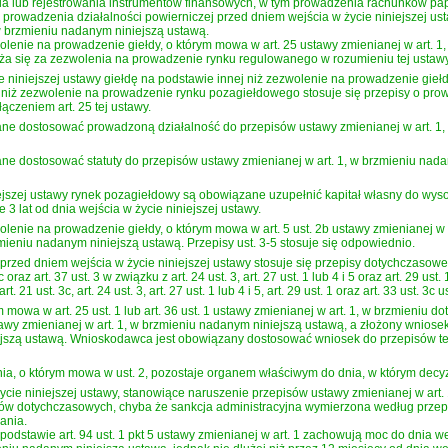
a lub rejestrowania instrumentów finansowych, w tym prowadzenia rachunków pap
prowadzenia działalności powierniczej przed dniem wejścia w życie niniejszej u
 w brzmieniu nadanym niniejszą ustawą.
wolenie na prowadzenie giełdy, o którym mowa w art. 25 ustawy zmienianej w art. 
aża się za zezwolenia na prowadzenie rynku regulowanego w rozumieniu tej ustaw
 niniejszej ustawy giełdę na podstawie innej niż zezwolenie na prowadzenie giełd
 niż zezwolenie na prowadzenie rynku pozagiełdowego stosuje się przepisy o pro
ączeniem art. 25 tej ustawy.
ązane dostosować prowadzoną działalność do przepisów ustawy zmienianej w art. 1,
zane dostosować statuty do przepisów ustawy zmienianej w art. 1, w brzmieniu nad
jszej ustawy rynek pozagiełdowy są obowiązane uzupełnić kapitał własny do wysokoś
3 lat od dnia wejścia w życie niniejszej ustawy.
wolenie na prowadzenie giełdy, o którym mowa w art. 5 ust. 2b ustawy zmienianej 
mieniu nadanym niniejszą ustawą. Przepisy ust. 3-5 stosuje się odpowiednio.
ed dniem wejścia w życie niniejszej ustawy stosuje się przepisy dotychczasowe, z 
st. 3c oraz art. 37 ust. 3 w związku z art. 24 ust. 3, art. 27 ust. 1 lub 4 i 5 oraz art.
 21 ust. 3c, art. 24 ust. 3, art. 27 ust. 1 lub 4 i 5, art. 29 ust. 1 oraz art. 33 ust.
mowa w art. 25 ust. 1 lub art. 36 ust. 1 ustawy zmienianej w art. 1, w brzmieniu
ustawy zmienianej w art. 1, w brzmieniu nadanym niniejszą ustawą, a złożony wniose
ejszą ustawą. Wnioskodawca jest obowiązany dostosować wniosek do przepisów tej 
a, o którym mowa w ust. 2, pozostaje organem właściwym do dnia, w którym decyzj
życie niniejszej ustawy, stanowiące naruszenie przepisów ustawy zmienianej w a
ów dotychczasowych, chyba że sankcja administracyjna wymierzona według przepi
ania.
stawie art. 94 ust. 1 pkt 5 ustawy zmienianej w art. 1 zachowują moc do dnia w