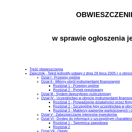
OBWIESZCZENI
w sprawie ogłoszenia j
Treść obwieszczenia
Załącznik - Tekst jednolity ustawy z dnia 29 lipca 2005 r. o obr
Dział I - Przepisy ogólne
Dział II - Wtórny obrót instrumentami finansowymi
Rozdział 1 - Przepisy ogólne
Rozdział 2 - Rynek regulowany
Dział III - System depozytowo-rozliczeniowy
Dział IV - Uczestnictwo w obrocie instrumentami finans
Rozdział 1 - Prowadzenie działalności przez firm
Rozdział 2 - Szczególne typy uczestnictwa w obr
Rozdział 3 - Maklerzy papierów wartościowych i 
Dział V - Zabezpieczanie interesów inwestorów.
Dział VI - Dostęp do informacji o szczególnym charakter
Rozdział 1 - Tajemnica zawodowa
Rozdział 2
Dział VII - Opłaty