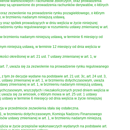
ierów wartościowych i rachunków zbiorczych, oraz prowadzenia
stawy są uprawnione do prowadzenia rachunków derywatów, o których
1, oraz zezwolenie na prowadzenie rynku pozagiełdowego, o którym
y, w brzmieniu nadanym niniejszą ustawą.
y oraz spółek prowadzących w dniu wejścia w życie niniejszej
wadzeniu rynku regulowanego w rozumieniu ustawy zmienianej w art.
 w brzmieniu nadanym niniejszą ustawą, w terminie 6 miesięcy od
anym niniejszą ustawą, w terminie 12 miesięcy od dnia wejścia w
ci określonej w art. 21 ust. 7 ustawy zmienianej w art. 1, w
w art. 7, uważa się za zezwolenie na prowadzenie rynku regulowanego
tym że decyzje wydane na podstawie art. 21 ust. 3c, art. 24 ust. 3,
 29 ust. 1 ustawy zmienianej w art. 1, w brzmieniu dotychczasowym, uważa
 3c ustawy zmienianej w art. 1, w brzmieniu nadanym niniejszą ustawą.
 dotychczasowym, wszczętych i niezakończonych przed dniem wejścia w
k uważa się za wniosek, o którym mowa w art. 25 ust. 1 ustawy
ustawy w terminie 6 miesięcy od dnia wejścia w życie niniejszej
a w przedmiocie zezwolenia stała się ostateczna.
rt. 1, w brzmieniu dotychczasowym, Komisja Nadzoru Finansowego
sów ustawy zmienianej w art. 1, w brzmieniu nadanym niniejszą
ejścia w życie przepisów wykonawczych wydanych na podstawie art.