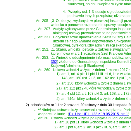
skarbowej, po dniu wejścia w życie nin
4.
Przepisy ust. 1-3 stosuje się odpowied
podstawie innych przepisów, niż przepis
Art. 205.
„3. Od decyzji wydanych w pierwszej instancji pr
wniosku o ponowne rozpatrzenie sprawy stosuje 
„
Art. 207.
Audyty wykonywane przez Generalnego Inspektora
niniejszej ustawy prowadzone są na podstawie d
„
Art. 231.
Dotychczasowe upoważnienia Szefa Służby Celnej,
urzędu celnego wydane odpowiednio funkcjonari
Skarbowej, dyrektora izby administracji skarbowe
Art. 252.
„1. Skargi, wnioski i petycje w zakresie związany
której mowa w art. 1, rozpatruje Szef Krajowej Adm
Art. 253.
„1. Wnioski o udostępnienie informacji publicznej 
352
)
złożone do Generalnego Inspektora Kontroli S
Krajowej Administracji Skarbowej.
„
Art. 260.
Ustawa wchodzi w życie z dniem 1 marca 2017 r.,
1)
art. 1, art. 4 pkt 1 i pkt 11 lit. c i d, lit. e w za
148, art. 160 ust. 2 i 3, art. 162 ust. 1 pkt 1,
2)
art. 150, który wchodzi w życie z dniem 1 sty
2a)
art. 112 pkt 2-4, które wchodzą w życie z d
3)
art. 4 pkt 12, art. 163 pkt 3, art. 168, art. 1
4)
art. 149a, który wchodzi w życie z dniem 4 
2)
odnośników nr 1 i nr 2 oraz
art. 20 ustawy z dnia 30 listopada 
„
1)
Niniejsza ustawa służy stosowaniu
rozporządzenia Parla
w oparciu o kartę
(
Dz. Urz. UE L 123 z 19.05.2015, str. 1
)
„
Art. 20.
Ustawa wchodzi w życie po upływie 60 dni od dnia
1)
art. 10 pkt 11, który wchodzi w życie z dnie
2)
art. 1 pkt 4, art. 2, art. 3 pkt 2 lit. b, art. 5,