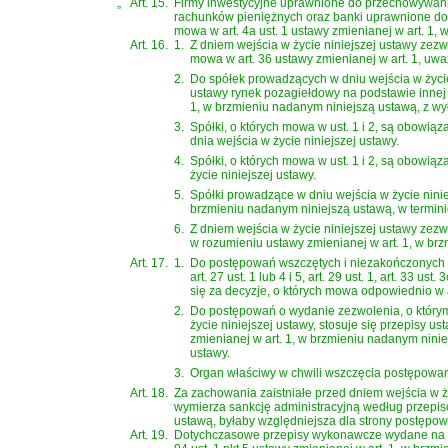
„
Art. 15.
Firmy inwestycyjne uprawnione do przechowywani
rachunków pieniężnych oraz banki uprawnione do 
mowa w art. 4a ust. 1 ustawy zmienianej w art. 1,
Art. 16.
1.
Z dniem wejścia w życie niniejszej ustawy zez
mowa w art. 36 ustawy zmienianej w art. 1, uw
2.
Do spółek prowadzących w dniu wejścia w życie
ustawy rynek pozagiełdowy na podstawie innej
1, w brzmieniu nadanym niniejszą ustawą, z wył
3.
Spółki, o których mowa w ust. 1 i 2, są obowi
dnia wejścia w życie niniejszej ustawy.
4.
Spółki, o których mowa w ust. 1 i 2, są obowią
życie niniejszej ustawy.
5.
Spółki prowadzące w dniu wejścia w życie ninie
brzmieniu nadanym niniejszą ustawą, w terminie 
6.
Z dniem wejścia w życie niniejszej ustawy zez
w rozumieniu ustawy zmienianej w art. 1, w brz
Art. 17.
1.
Do postępowań wszczętych i niezakończonych prz
art. 27 ust. 1 lub 4 i 5, art. 29 ust. 1, art. 33 u
się za decyzje, o których mowa odpowiednio w art.
2.
Do postępowań o wydanie zezwolenia, o którym 
życie niniejszej ustawy, stosuje się przepisy 
zmienianej w art. 1, w brzmieniu nadanym nini
ustawy.
3.
Organ właściwy w chwili wszczęcia postępowani
Art. 18.
Za zachowania zaistniałe przed dniem wejścia w 
wymierza sankcję administracyjną według przepis
ustawą, byłaby względniejsza dla strony postępow
Art. 19.
Dotychczasowe przepisy wykonawcze wydane na pod