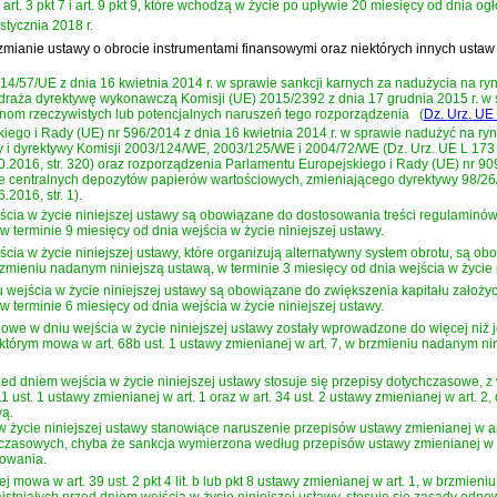
 art. 3 pkt 7 i art. 9 pkt 9, które wchodzą w życie po upływie 20 miesięcy od dnia og
 stycznia 2018 r.
o zmianie ustawy o obrocie instrumentami finansowymi oraz niektórych innych ustaw
4/57/UE z dnia 16 kwietnia 2014 r. w sprawie sankcji karnych za nadużycia na ry
wdraża
dyrektywę wykonawczą Komisji (UE) 2015/2392 z dnia 17 grudnia 2015 r. w 
nom rzeczywistych lub potencjalnych naruszeń tego rozporządzenia
(
Dz. Urz. UE 
iego i Rady (UE) nr 596/2014 z dnia 16 kwietnia 2014 r. w sprawie nadużyć na ry
 dyrektywy Komisji 2003/124/WE, 2003/125/WE i 2004/72/WE (Dz. Urz. UE L 173 z 12.
.10.2016, str. 320) oraz rozporządzenia Parlamentu Europejskiego i Rady (UE) nr 9
ie centralnych depozytów papierów wartościowych, zmieniającego dyrektywy 98/26
.2016, str. 1).
cia w życie niniejszej ustawy są obowiązane do dostosowania treści regulaminów w
w terminie 9 miesięcy od dnia wejścia w życie niniejszej ustawy.
cia w życie niniejszej ustawy, które organizują alternatywny system obrotu, są o
rzmieniu nadanym niniejszą ustawą, w terminie 3 miesięcy od dnia wejścia w życie 
wejścia w życie niniejszej ustawy są obowiązane do zwiększenia kapitału założyc
w terminie 6 miesięcy od dnia wejścia w życie niniejszej ustawy.
iowe w dniu wejścia w życie niniejszej ustawy zostały wprowadzone do więcej ni
tórym mowa w art. 68b ust. 1 ustawy zmienianej w art. 7, w brzmieniu nadanym ni
dniem wejścia w życie niniejszej ustawy stosuje się przepisy dotychczasowe, z wy
art. 111 ust. 1 ustawy zmienianej w art. 1 oraz w art. 34 ust. 2 ustawy zmienianej w ar
wą.
w życie niniejszej ustawy stanowiące naruszenie przepisów ustawy zmienianej w ar
zasowych, chyba że sankcja wymierzona według przepisów ustawy zmienianej w art
powania.
 mowa w art. 39 ust. 2 pkt 4 lit. b lub pkt 8 ustawy zmienianej w art. 1, w brzmi