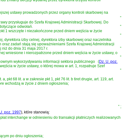
ejszej ustawy prowadzonych przez organy kontroli skarbowej na
”
rawy przysługuje do Szefa Krajowej Administracji Skarbowej. Do
dotyczące odwołań.
”
pkt 1 wszczęte i niezakończone przed dniem wejścia w życie
”
 dyrektora izby celnej, dyrektora izby skarbowej oraz naczelnika
raz zadań stają się upoważnieniami Szefa Krajowej Administracji
 niż do dnia 31 maja 2017 r.
”
nej wniesione i nierozpatrzone przed dniem wejścia w życie ustawy, o
”
onownym wykorzystywaniu informacji sektora publicznego
(
Dz. U. poz.
jścia w życie ustawy, o której mowa w art. 1, rozpatruje Szef
”
lit. a, pkt 68 lit. a w zakresie pkt 1, pkt 76 lit. b tiret drugie, art. 119, art.
. 1, które wchodzą w życie z dniem ogłoszenia;
”
;
U. poz. 1997
)
, które stanowią:
łat interchange w odniesieniu do transakcji płatniczych realizowanych
tępującym po dniu ogłoszenia;