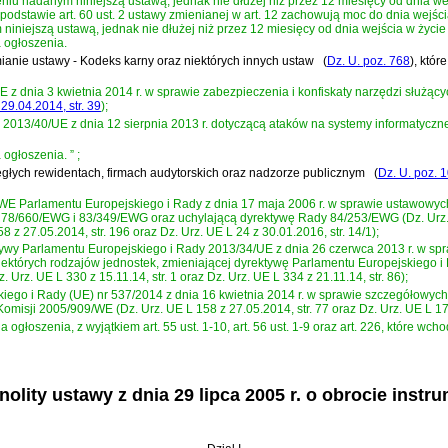
ieniu nadanym niniejszą ustawą, jednak nie dłużej niż przez 12 miesięcy od dnia wej
stawie art. 60 ust. 2 ustawy zmienianej w art. 12 zachowują moc do dnia wejśc
niniejszą ustawą, jednak nie dłużej niż przez 12 miesięcy od dnia wejścia w życie 
 ogłoszenia.
mianie ustawy - Kodeks karny oraz niektórych innych ustaw
(
Dz. U. poz. 768
)
, któr
z dnia 3 kwietnia 2014 r. w sprawie zabezpieczenia i konfiskaty narzędzi służący
29.04.2014, str. 39
)
;
 2013/40/UE z dnia 12 sierpnia 2013 r. dotyczącą ataków na systemy informatyc
 ogłoszenia.
”
;
biegłych rewidentach, firmach audytorskich oraz nadzorze publicznym
(
Dz. U. poz. 
3/WE Parlamentu Europejskiego i Rady z dnia 17 maja 2006 r. w sprawie ustawow
8/660/EWG i 83/349/EWG oraz uchylającą dyrektywę Rady 84/253/EWG (Dz. Urz. UE L
8 z 27.05.2014, str. 196 oraz Dz. Urz. UE L 24 z 30.01.2016, str. 14/1);
ktywy Parlamentu Europejskiego i Rady 2013/34/UE z dnia 26 czerwca 2013 r. w 
których rodzajów jednostek, zmieniającej dyrektywę Parlamentu Europejskiego i
 Urz. UE L 330 z 15.11.14, str. 1 oraz Dz. Urz. UE L 334 z 21.11.14, str. 86);
kiego i Rady (UE) nr 537/2014 z dnia 16 kwietnia 2014 r. w sprawie szczegóło
misji 2005/909/WE (Dz. Urz. UE L 158 z 27.05.2014, str. 77 oraz Dz. Urz. UE L 170
ogłoszenia, z wyjątkiem art. 55 ust. 1-10, art. 56 ust. 1-9 oraz art. 226, które wch
olity ustawy z dnia 29 lipca 2005 r. o obrocie inst