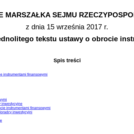
E MARSZAŁKA SEJMU RZECZYPOSPOL
z dnia 15 września 2017 r.
ednolitego tekstu ustawy o obrocie in
Spis treści
ocie instrumentami finansowymi
owymi
y inwestycyjne
ocie instrumentami finansowymi
doradcy inwestycyjni
ze