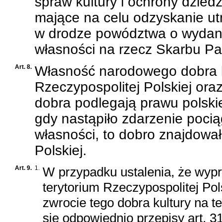
spraw kultury i ochrony dzie
mające na celu odzyskanie ut
w drodze powództwa o wydanie
własności na rzecz Skarbu P
Art. 8.
Własność narodowego dobra k
Rzeczypospolitej Polskiej ora
dobra podlegają prawu polskie
gdy nastąpiło zdarzenie pocią
własności, to dobro znajdował
Polskiej.
Art. 9.
1.
W przypadku ustalenia, że wyp
terytorium Rzeczypospolitej Pol
zwrocie tego dobra kultury na t
się odpowiednio przepisy
art. 3