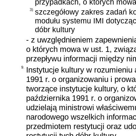
przypadkach, o których mowa w
3)
szczegółowy zakres zadań k
modułu systemu IMI dotyczą
dóbr kultury
- z uwzględnieniem zapewnienia
o których mowa w ust. 1, związa
przepływu informacji między ni
9.
Instytucje kultury w rozumieniu
1991 r. o organizowaniu i prowad
tworzące instytucje kultury, o 
października 1991 r. o organizo
udzielają ministrowi właściwemu
narodowego wszelkich informacj
przedmiotem restytucji oraz ud
restytucji tych dóbr kultury.