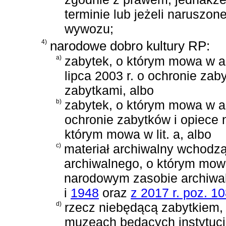
terminie lub jeżeli naruszo
wywozu;
4)
narodowe dobro kultury RP:
a)
zabytek, o którym mowa w
a
lipca 2003 r. o ochronie zab
zabytkami
, albo
b)
zabytek, o którym mowa w
a
ochronie zabytków i opiece
którym mowa w lit. a, albo
c)
materiał archiwalny wchodz
archiwalnego, o którym mo
narodowym zasobie archiwa
i
1948
oraz
z 2017 r. poz. 1
d)
rzecz niebędącą zabytkiem, 
muzeach będących instytucj