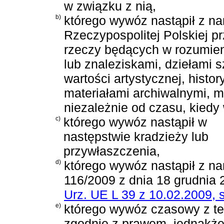
w związku z nią,
b)
którego wywóz nastąpił z n
Rzeczypospolitej Polskiej p
rzeczy będących w rozumien
lub znaleziskami, dziełami s
wartości artystycznej, histor
materiałami archiwalnymi, m
niezależnie od czasu, kiedy
c)
którego wywóz nastąpił w
następstwie kradzieży lub
przywłaszczenia,
d)
którego wywóz nastąpił z n
116/2009 z dnia 18 grudnia 
Urz. UE L 39 z 10.02.2009, s
e)
którego wywóz czasowy z ter
zgodnie z prawem, jednakże