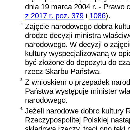
dnia 19 marca 2004 r. - Prawo 
z 2017 r. poz. 379
i
1086
)
.
2.
Zajęcie narodowego dobra kultu
drodze decyzji ministra właściw
narodowego. W decyzji o zajęciu
kultury wyspecjalizowaną w opi
być złożone do depozytu do cza
rzecz Skarbu Państwa.
3.
Z wnioskiem o przepadek narod
Państwa występuje minister wła
narodowego.
4.
Jeżeli narodowe dobro kultury 
Rzeczypospolitej Polskiej nastą
składową rzeczy, traci ono taki