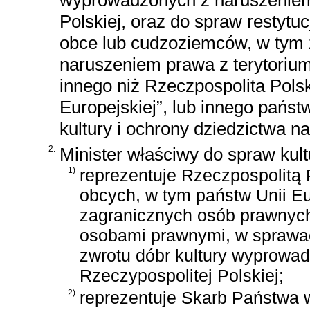
Polskiej, oraz do spraw restytu
obce lub cudzoziemców, w tym 
naruszeniem prawa z terytorium
innego niż Rzeczpospolita Pols
Europejskiej”, lub innego państ
kultury i ochrony dziedzictwa 
2.
Minister właściwy do spraw kul
1)
reprezentuje Rzeczpospolitą
obcych, w tym państw Unii E
zagranicznych osób prawnych
osobami prawnymi, w sprawach
zwrotu dóbr kultury wyprowa
Rzeczypospolitej Polskiej;
2)
reprezentuje Skarb Państwa w