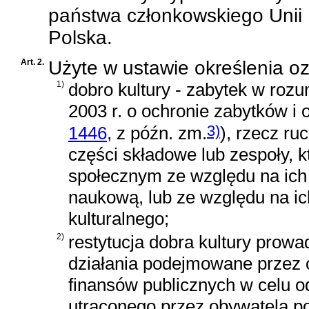
państwa członkowskiego Unii 
Polska.
Art. 2.
Użyte w ustawie określenia o
1)
dobro kultury - zabytek w roz
2003 r. o ochronie zabytków i
3)
1446
, z późn. zm.
)
, rzecz ru
części składowe lub zespoły, k
społecznym ze względu na ich 
naukową, lub ze względu na ic
kulturalnego;
2)
restytucja dobra kultury prow
działania podejmowane przez o
finansów publicznych w celu o
utraconego przez obywatela po