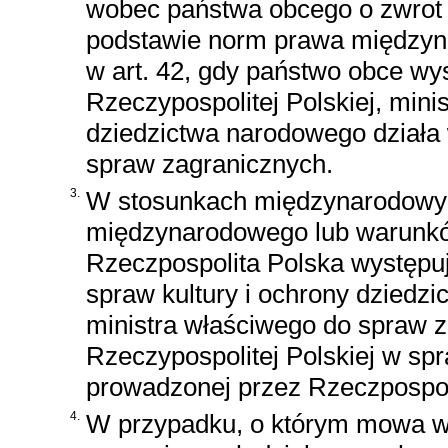
wobec państwa obcego o zwrot d
podstawie norm prawa międzyn
w art. 42, gdy państwo obce wy
Rzeczypospolitej Polskiej, mini
dziedzictwa narodowego działa
spraw zagranicznych.
3.
W stosunkach międzynarodowych
międzynarodowego lub warunkó
Rzeczpospolita Polska występuje
spraw kultury i ochrony dziedz
ministra właściwego do spraw 
Rzeczypospolitej Polskiej w spra
prowadzonej przez Rzeczpospol
4.
W przypadku, o którym mowa w u