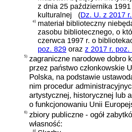
z dnia 25 października 1991 
kulturalnej
(
Dz. U. z 2017 r
e)
materiał biblioteczny niebę
zasobu bibliotecznego, o 
czerwca 1997 r. o biblioteka
poz. 829
oraz
z 2017 r. poz.
5)
zagraniczne narodowe dobro ku
przez państwo członkowskie Un
Polska, na podstawie ustawod
nim procedur administracyjnyc
artystycznej, historycznej lub 
o funkcjonowaniu Unii Europejs
6)
zbiory publiczne - ogół zabytk
własność:
a)