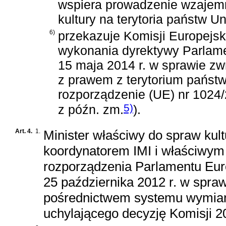
wspiera prowadzenie wzajemn
kultury na terytoria państw Un
6)
przekazuje Komisji Europejsk
wykonania
dyrektywy Parlame
15 maja 2014 r. w sprawie zw
z prawem z terytorium państ
rozporządzenie (UE) nr 1024
5)
z późn. zm.
)
.
Art. 4.
1.
Minister właściwy do spraw kult
koordynatorem IMI i właściwy
rozporządzenia Parlamentu Euro
25 października 2012 r. w spra
pośrednictwem systemu wymiany
uchylającego decyzję Komisji 2