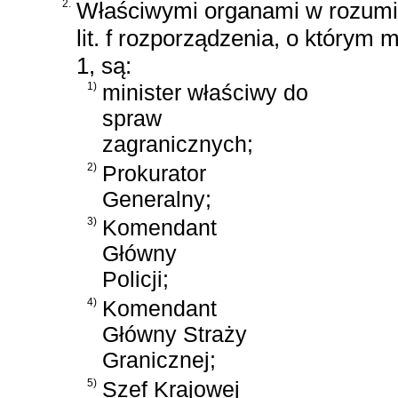
2.
Właściwymi organami w rozumie
lit. f rozporządzenia, o którym 
1, są:
1)
minister właściwy do
spraw
zagranicznych;
2)
Prokurator
Generalny;
3)
Komendant
Główny
Policji;
4)
Komendant
Główny Straży
Granicznej;
5)
Szef Krajowej