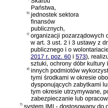
Skarbu
Państwa,
b)
jednostek sektora
finansów
publicznych,
c)
organizacji pozarządowych 
w
art. 3 ust. 2 i 3 ustawy z 
publicznego i o wolontariaci
2017 r. poz. 60
i
573
)
, reali
sztuki, ochrony dóbr kultury
d)
innych podmiotów wykorzyst
tymi środkami w okresie obo
dysponujących zabytkami lub
tym okresie utrzymywane, p
zabezpieczanie lub opracow
7)
system IMI - dostosowany do 