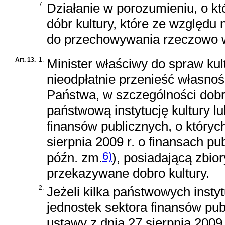
7.
Działanie w porozumieniu, o k
dóbr kultury, które ze względu
do przechowywania rzeczowo 
Art. 13.
1.
Minister właściwy do spraw ku
nieodpłatnie przenieść własno
Państwa, w szczególności dobra
państwową instytucję kultury l
finansów publicznych, o któr
sierpnia 2009 r. o finansach pu
6)
późn. zm.
)
, posiadającą zbio
przekazywane dobro kultury.
2.
Jeżeli kilka państwowych insty
jednostek sektora finansów pu
ustawy z dnia 27 sierpnia 2009 