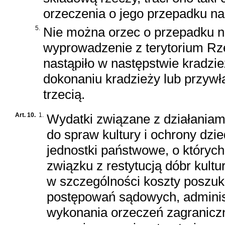
orzeczenia o jego przepadku n
5.
Nie można orzec o przepadku n
wyprowadzenie z terytorium Rze
nastąpiło w następstwie kradzi
dokonaniu kradzieży lub przywł
trzecią.
Art. 10.
1.
Wydatki związane z działania
do spraw kultury i ochrony dzi
jednostki państwowe, o których m
związku z restytucją dóbr kult
w szczególności koszty poszuk
postępowań sądowych, administ
wykonania orzeczeń zagraniczn