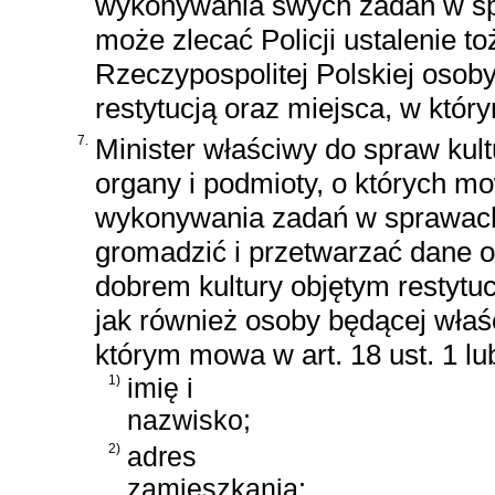
wykonywania swych zadań w spr
może zlecać Policji ustalenie t
Rzeczypospolitej Polskiej osob
restytucją oraz miejsca, w który
7.
Minister właściwy do spraw kul
organy i podmioty, o których mow
wykonywania zadań w sprawach,
gromadzić i przetwarzać dane o
dobrem kultury objętym restytu
jak również osoby będącej właśc
którym mowa w art. 18 ust. 1 lu
1)
imię i
nazwisko;
2)
adres
zamieszkania;