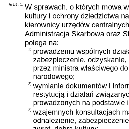
Art. 5.
1.
W sprawach, o których mowa w a
kultury i ochrony dziedzictwa n
kierownicy urzędów centralnych
Administracja Skarbowa oraz S
polega na:
1)
prowadzeniu wspólnych dział
zabezpieczenie, odzyskanie, 
przez ministra właściwego do
narodowego;
2)
wymianie dokumentów i inform
restytucją i działań związany
prowadzonych na podstawie i
3)
wzajemnych konsultacjach m
odnalezienie, zabezpieczenie
zwrot, dobra kultury;