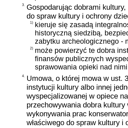
3.
Gospodarując dobrami kultury, 
do spraw kultury i ochrony dz
1)
kieruje się zasadą integralnoś
historyczną siedzibą, bezpi
zabytku archeologicznego - 
2)
może powierzyć te dobra insty
finansów publicznych wyspec
sprawowania opieki nad nim
4.
Umowa, o której mowa w ust. 
instytucji kultury albo innej je
wyspecjalizowanej w opiece na
przechowywania dobra kultury 
wykonywania prac konserwators
właściwego do spraw kultury i