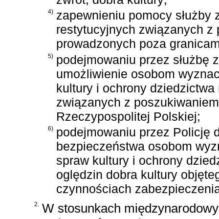
4)
zapewnieniu pomocy służby z
restytucyjnych związanych z 
prowadzonych poza granicami
5)
podejmowaniu przez służbę z
umożliwienie osobom wyznac
kultury i ochrony dziedzict
związanych z poszukiwaniem 
Rzeczypospolitej Polskiej;
6)
podejmowaniu przez Policję 
bezpieczeństwa osobom wyzn
spraw kultury i ochrony dzi
oględzin dobra kultury objęte
czynnościach zabezpieczenia 
2.
W stosunkach międzynarodowych