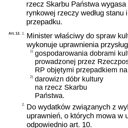
rzecz Skarbu Państwa wygasa w
rynkowej rzeczy według stanu i
przepadku.
Art. 12.
1.
Minister właściwy do spraw ku
wykonuje uprawnienia przysług
1)
gospodarowania dobrami kult
prowadzonej przez Rzeczposp
RP objętymi przepadkiem na
2)
darowizn dóbr kultury
na rzecz Skarbu
Państwa.
2.
Do wydatków związanych z w
uprawnień, o których mowa w us
odpowiednio art. 10.