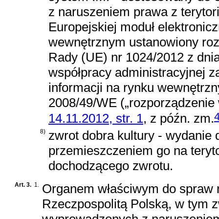
z naruszeniem prawa z teryto
Europejskiej moduł elektronic
wewnętrznym ustanowiony
ro
Rady (UE) nr 1024/2012 z dnia
współpracy administracyjnej 
informacji na rynku wewnętrzn
2008/49/WE („rozporządzenie 
4
14.11.2012, str. 1
, z późn. zm.
8)
zwrot dobra kultury - wydanie 
przemieszczeniem go na teryt
dochodzącego zwrotu.
Art. 3.
1.
Organem właściwym do spraw re
Rzeczpospolitą Polską, w tym 
wyprowadzonych z naruszeniem 