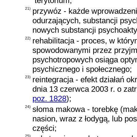
terytorium;
21)
przywóz - każde wprowadzenie
odurzających, substancji psy
nowych substancji psychoakt
22)
rehabilitacja - proces, w któ
spowodowanymi przez przyjmo
psychotropowych osiąga optym
psychicznego i społecznego;
23)
reintegracja - efekt działań o
dnia 13 czerwca 2003 r. o zat
poz. 1828
)
;
24)
słoma makowa - torebkę (ma
nasion, wraz z łodygą, lub po
części;
25)