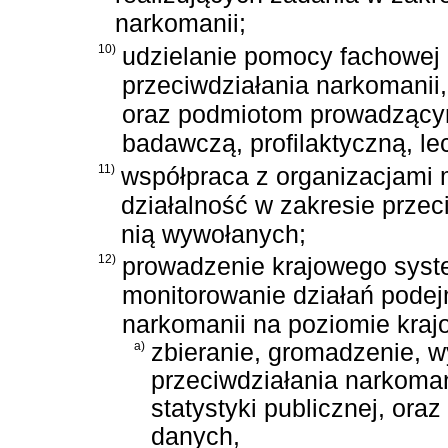
narkomanii;
10)
udzielanie pomocy fachowej
przeciwdziałania narkomanii
oraz podmiotom prowadzącym
badawczą, profilaktyczną, lec
11)
współpraca z organizacjam
działalność w zakresie przeci
nią wywołanych;
12)
prowadzenie krajowego syste
monitorowanie działań pode
narkomanii na poziomie kra
a)
zbieranie, gromadzenie, w
przeciwdziałania narkoman
statystyki publicznej, or
danych,