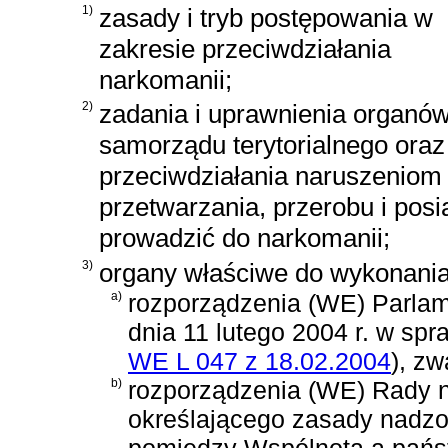
1)
zasady i tryb postępowania w
zakresie przeciwdziałania
narkomanii;
2)
zadania i uprawnienia organów 
samorządu terytorialnego ora
przeciwdziałania naruszeniom
przetwarzania, przerobu i pos
prowadzić do narkomanii;
3)
organy właściwe do wykonania
a)
rozporządzenia (WE) Parlam
dnia 11 lutego 2004 r. w sp
WE L 047 z 18.02.2004
)
, zw
b)
rozporządzenia (WE) Rady nr
określającego zasady nadzo