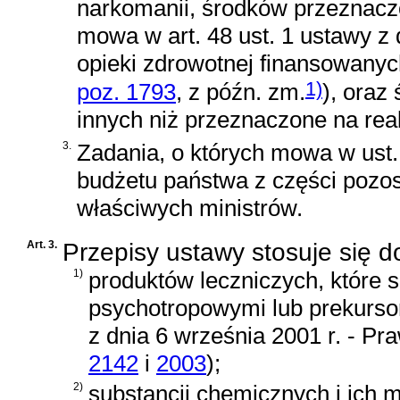
narkomanii, środków przeznaczo
mowa w
art. 48 ust. 1 ustawy z
opieki zdrowotnej finansowany
1)
poz. 1793
, z późn. zm.
)
, oraz
innych niż przeznaczone na re
3.
Zadania, o których mowa w ust. 
budżetu państwa z części pozos
właściwych ministrów.
Art. 3.
Przepisy ustawy stosuje się d
1)
produktów leczniczych, które 
psychotropowymi lub prekurs
z dnia 6 września 2001 r. - P
2142
i
2003
)
;
2)
substancji chemicznych i ich m