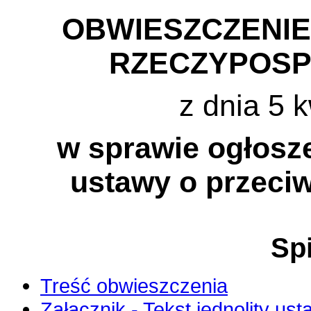
OBWIESZCZENI
RZECZYPOSP
z dnia 5 k
w sprawie ogłosze
ustawy o przeciw
Spi
Treść obwieszczenia
Załącznik - Tekst jednolity ust