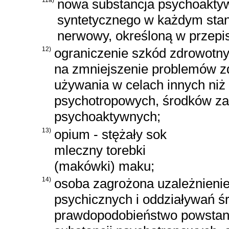
nowa substancja psychoaktyw
syntetycznego w każdym stani
nerwowy, określoną w przepis
12)
ograniczenie szkód zdrowotny
na zmniejszenie problemów z
używania w celach innych niż
psychotropowych, środków za
psychoaktywnych;
13)
opium - stężały sok
mleczny torebki
(makówki) maku;
14)
osoba zagrożona uzależnieniem
psychicznych i oddziaływań 
prawdopodobieństwo powstani