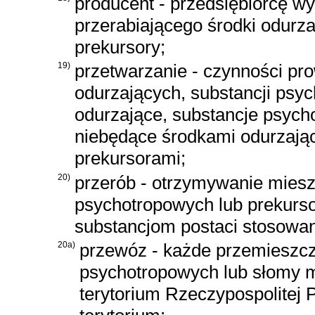
producent - przedsiębiorcę w
przerabiającego środki odurz
prekursory;
19)
przetwarzanie - czynności p
odurzających, substancji psy
odurzające, substancje psych
niebędące środkami odurzają
prekursorami;
20)
przerób - otrzymywanie miesz
psychotropowych lub prekurs
substancjom postaci stosowan
20a)
przewóz - każde przemieszcz
psychotropowych lub słomy
terytorium Rzeczypospolitej P