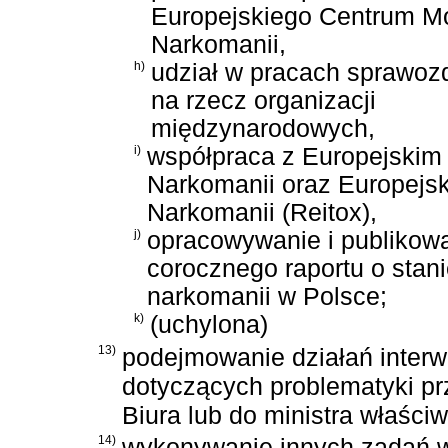
Europejskiego Centrum Mo
Narkomanii,
h)
udział w pracach sprawo
na rzecz organizacji
międzynarodowych,
i)
współpraca z Europejskim
Narkomanii oraz Europejską
Narkomanii (Reitox),
j)
opracowywanie i publikow
corocznego raportu o stan
narkomanii w Polsce;
k)
(uchylona)
13)
podejmowanie działań inter
dotyczących problematyki pr
Biura lub do ministra właści
14)
wykonywanie innych zadań w