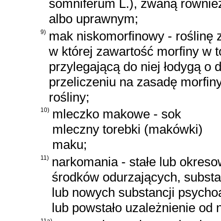
somniferum L.), zwaną równi
albo uprawnym;
9)
mak niskomorfinowy - roślinę 
w której zawartość morfiny w 
przylegającą do niej łodygą o 
przeliczeniu na zasadę morfin
rośliny;
10)
mleczko makowe - sok
mleczny torebki (makówki)
maku;
11)
narkomania - stałe lub okres
środków odurzających, substa
lub nowych substancji psych
lub powstało uzależnienie od n
11a)