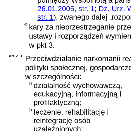
pomiędzy Wspólnotą a państ
26.01.2005, str. 1; Dz. Urz. 
str. 1
)
, zwanego dalej „rozp
4)
kary za nieprzestrzeganie prz
ustawy i rozporządzeń wymie
w pkt 3.
Art. 2.
1.
Przeciwdziałanie narkomanii rea
polityki społecznej, gospodarc
w szczególności:
1)
działalność wychowawczą,
edukacyjną, informacyjną i
profilaktyczną;
2)
leczenie, rehabilitację i
reintegrację osób
uzależnionych;