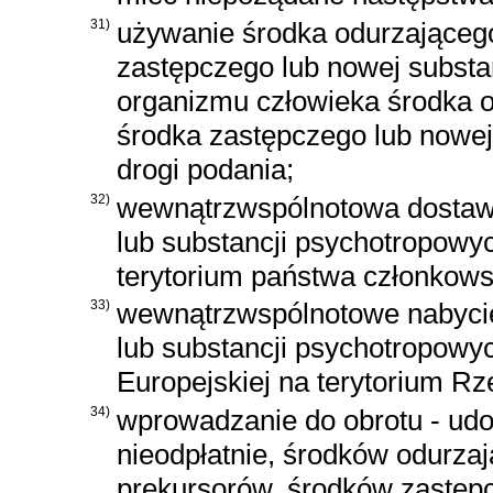
31)
używanie środka odurzającego
zastępczego lub nowej substa
organizmu człowieka środka o
środka zastępczego lub nowej
drogi podania;
32)
wewnątrzwspólnotowa dostawa
lub substancji psychotropowyc
terytorium państwa członkowsk
33)
wewnątrzwspólnotowe nabycie
lub substancji psychotropowy
Europejskiej na terytorium Rze
34)
wprowadzanie do obrotu - udo
nieodpłatnie, środków odurza
prekursorów, środków zastępc