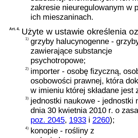
zakresie nieuregulowanym w p
ich mieszaninach.
Art. 4.
Użyte w ustawie określenia o
1)
grzyby halucynogenne - grzyb
zawierające substancje
psychotropowe;
2)
importer - osobę fizyczną, os
osobowości prawnej, która dok
w imieniu której składane jest 
3)
jednostki naukowe - jednostk
dnia 30 kwietnia 2010 r. o za
poz. 2045
,
1933
i
2260
)
;
4)
konopie - rośliny z