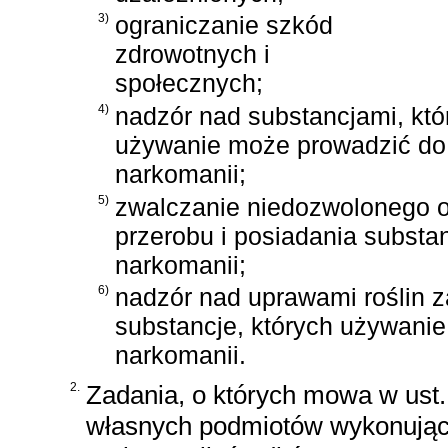
3)
ograniczanie szkód
zdrowotnych i
społecznych;
4)
nadzór nad substancjami, któ
używanie może prowadzić do
narkomanii;
5)
zwalczanie niedozwolonego ob
przerobu i posiadania substa
narkomanii;
6)
nadzór nad uprawami roślin 
substancje, których używani
narkomanii.
2.
Zadania, o których mowa w ust.
własnych podmiotów wykonujący