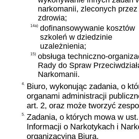
narkomanii, zleconych przez
zdrowia;
14a)
dofinansowywanie kosztów
szkoleń w dziedzinie
uzależnienia;
15)
obsługa techniczno-organiza
Rady do Spraw Przeciwdział
Narkomanii.
4.
Biuro, wykonując zadania, o kt
organami administracji publicz
art. 2, oraz może tworzyć zespo
5.
Zadania, o których mowa w ust. 
Informacji o Narkotykach i Na
organizacyjną Biura.