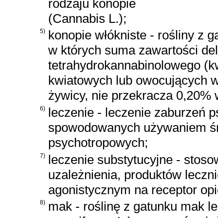
rodzaju konopie
(Cannabis L.);
5)
konopie włókniste - rośliny z 
w których suma zawartości del
tetrahydrokannabinolowego (
kwiatowych lub owocujących wi
żywicy, nie przekracza 0,20% 
6)
leczenie - leczenie zaburzeń 
spowodowanych używaniem śro
psychotropowych;
7)
leczenie substytucyjne - stos
uzależnienia, produktów leczn
agonistycznym na receptor op
8)
mak - roślinę z gatunku mak l