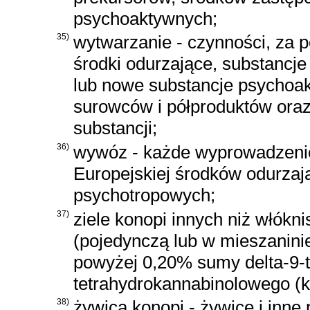
psychoaktywnych;
35)
wytwarzanie - czynności, za
środki odurzające, substancje
lub nowe substancje psychoak
surowców i półproduktów oraz
substancji;
36)
wywóz - każde wyprowadzenie
Europejskiej środków odurzają
psychotropowych;
37)
ziele konopi innych niż włókn
(pojedynczą lub w mieszanini
powyżej 0,20% sumy delta-9-
tetrahydrokannabinolowego (
38)
żywica konopi - żywicę i inne