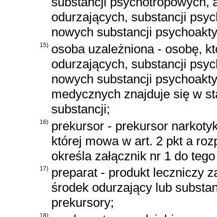
substancji psychotropowych,
odurzających, substancji psy
nowych substancji psychoakt
15)
osoba uzależniona - osobę, k
odurzających, substancji psy
nowych substancji psychoakty
medycznych znajduje się w st
substancji;
16)
prekursor - prekursor narkot
której mowa w art. 2 pkt a ro
określa załącznik nr 1 do teg
17)
preparat - produkt leczniczy 
środek odurzający lub substa
prekursory;
18)