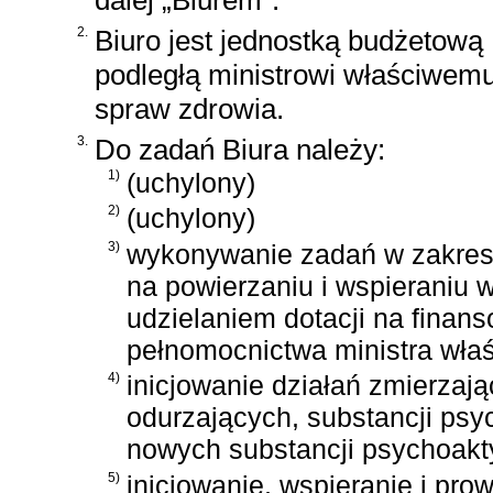
2.
Biuro jest jednostką budżetową
podległą ministrowi właściwem
spraw zdrowia.
3.
Do zadań Biura należy:
1)
(uchylony)
2)
(uchylony)
3)
wykonywanie zadań w zakresi
na powierzaniu i wspieraniu 
udzielaniem dotacji na finans
pełnomocnictwa ministra wła
4)
inicjowanie działań zmierzaj
odurzających, substancji ps
nowych substancji psychoak
5)
inicjowanie, wspieranie i pr