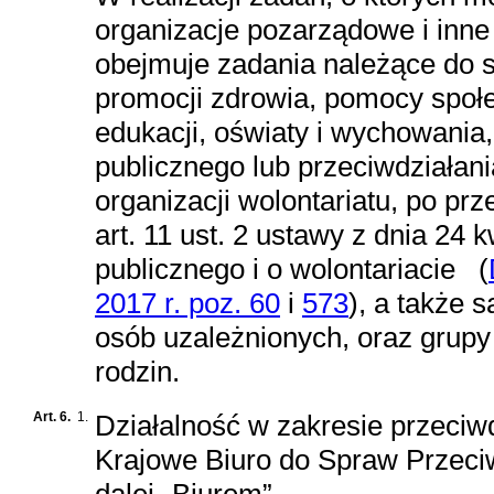
organizacje pozarządowe i inne 
obejmuje zadania należące do s
promocji zdrowia, pomocy społec
edukacji, oświaty i wychowania,
publicznego lub przeciwdziałan
organizacji wolontariatu, po p
art. 11 ust. 2 ustawy z dnia 24 k
publicznego i o wolontariacie
(
2017 r. poz. 60
i
573
)
, a także
osób uzależnionych, oraz grup
rodzin.
Art. 6.
1.
Działalność w zakresie przeciw
Krajowe Biuro do Spraw Przeci
dalej „Biurem”.