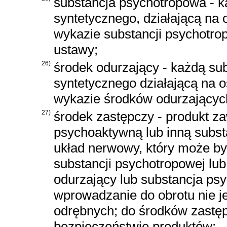
substancja psychotropowa - k
syntetycznego, działającą na
wykazie substancji psychotro
ustawy;
26)
środek odurzający - każdą su
syntetycznego działającą na 
wykazie środków odurzających
27)
środek zastępczy - produkt z
psychoaktywną lub inną subs
układ nerwowy, który może by
substancji psychotropowej lub
odurzający lub substancja ps
wprowadzanie do obrotu nie j
odrębnych; do środków zastęp
bezpieczeństwie produktów;