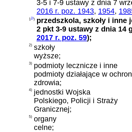
3-5 i 7-9 ustawy z dnia 7 wr
2016 r. poz. 1943
,
1954
,
198
3)
przedszkola, szkoły i inne
1
)
2 pkt 3-9 ustawy z dnia 14 
2017 r. poz. 59
)
;
2)
szkoły
wyższe;
3)
podmioty lecznicze i inne
podmioty działające w ochron
zdrowia;
4)
jednostki Wojska
Polskiego, Policji i Straży
Granicznej;
5)
organy
celne;