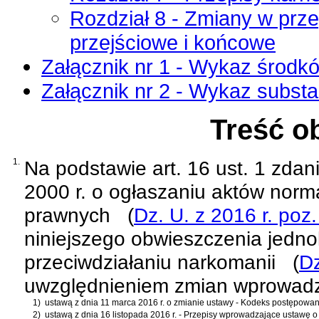
Rozdział 8 - Zmiany w prz
przejściowe i końcowe
Załącznik nr 1 - Wykaz środk
Załącznik nr 2 - Wykaz subst
Treść o
1.
Na podstawie
art. 16 ust. 1 zda
2000 r. o ogłaszaniu aktów norm
prawnych
(
Dz. U. z 2016 r. poz
niniejszego obwieszczenia jednol
przeciwdziałaniu narkomanii
(
Dz
uwzględnieniem zmian wprowad
1)
ustawą z dnia 11 marca 2016 r. o zmianie ustawy - Kodeks postępowan
2)
ustawą z dnia 16 listopada 2016 r. - Przepisy wprowadzające ustawę o