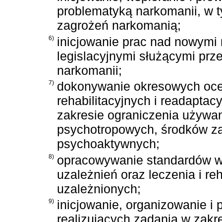
problematyką narkomanii, w 
zagrożeń narkomanią;
6)
inicjowanie prac nad nowymi
legislacyjnymi służącymi prz
narkomanii;
7)
dokonywanie okresowych ocen
rehabilitacyjnych i readapta
zakresie ograniczenia używan
psychotropowych, środków za
psychoaktywnych;
8)
opracowywanie standardów w z
uzależnień oraz leczenia i reh
uzależnionych;
9)
inicjowanie, organizowanie i
realizujących zadania w zakr