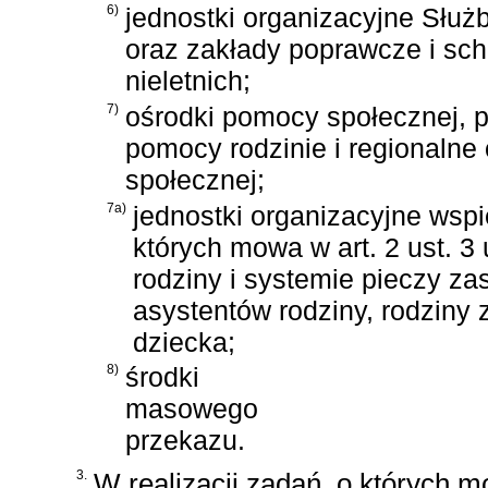
6)
jednostki organizacyjne Służ
oraz zakłady poprawcze i sch
nieletnich;
7)
ośrodki pomocy społecznej, 
pomocy rodzinie i regionalne o
społecznej;
7a)
jednostki organizacyjne wspi
których mowa w
art. 2 ust. 
rodziny i systemie pieczy za
asystentów rodziny, rodziny
dziecka;
8)
środki
masowego
przekazu.
3.
W realizacji zadań, o których m