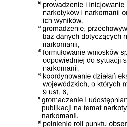
b)
prowadzenie i inicjowani
narkotyków i narkomanii o
ich wyników,
c)
gromadzenie, przechowywa
baz danych dotyczących n
narkomanii,
d)
formułowanie wniosków sp
odpowiedniej do sytuacji 
narkomanii,
e)
koordynowanie działań ek
wojewódzkich, o których 
9 ust. 6,
f)
gromadzenie i udostępnian
publikacji na temat narkot
narkomanii,
g)
pełnienie roli punktu obse