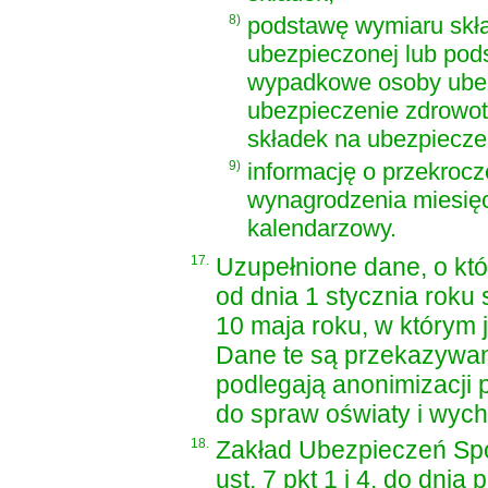
8)
podstawę wymiaru skła
ubezpieczonej lub pod
wypadkowe osoby ubez
ubezpieczenie zdrowot
składek na ubezpiecze
9)
informację o przekroc
wynagrodzenia miesię
kalendarzowy.
17.
Uzupełnione dane, o kt
od dnia 1 stycznia roku 
10 maja roku, w którym 
Dane te są przekazywan
podlegają anonimizacji
do spraw oświaty i wyc
18.
Zakład Ubezpieczeń Sp
ust. 7 pkt 1 i 4, do dni