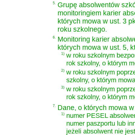
5.
Grupę absolwentów szkó
monitoringiem karier ab
których mowa w ust. 3 p
roku szkolnego.
6.
Monitoring karier absol
których mowa w ust. 5, 
1)
w roku szkolnym bezpo
rok szkolny, o którym m
2)
w roku szkolnym poprze
szkolny, o którym mowa 
3)
w roku szkolnym poprze
rok szkolny, o którym m
7.
Dane, o których mowa w u
1)
numer PESEL absolwent
numer paszportu lub i
jeżeli absolwent nie je