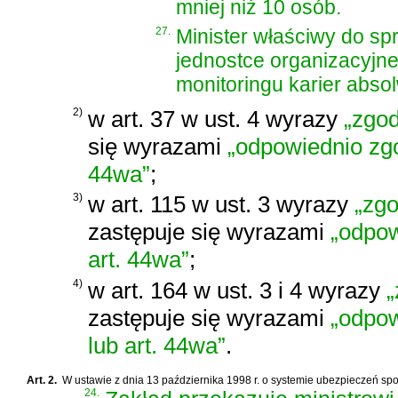
mniej niż 10 osób.
27.
Minister właściwy do s
jednostce organizacyjne
monitoringu karier abso
2)
w art. 37 w ust. 4 wyrazy
„zgod
się wyrazami
„odpowiednio zgod
44wa”
;
3)
w art. 115 w ust. 3 wyrazy
„zgo
zastępuje się wyrazami
„odpow
art. 44wa”
;
4)
w art. 164 w ust. 3 i 4 wyrazy
„
zastępuje się wyrazami
„odpow
lub art. 44wa”
.
Art. 2.
W
ustawie z dnia 13 października 1998 r. o systemie ubezpieczeń sp
24.