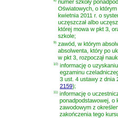
8)
numer szkoły ponadpod
Oświatowych, o który
kwietnia 2011 r. o syst
uczęszczał albo uczęs
której mowa w pkt 3, or
szkole;
9)
zawód, w którym absolw
absolwenta, który po u
w pkt 3, rozpoczął nau
10)
informację o uzyskaniu
egzaminu czeladnicze
3 ust. 4 ustawy z dnia
2159
)
;
11)
informację o uczestnic
ponadpodstawowej, o k
zawodowym z określenie
zakończenia tego kurs