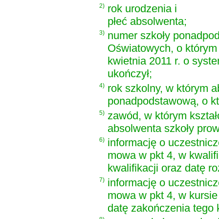
2)
rok urodzenia i
płeć absolwenta;
3)
numer szkoły ponadpod
Oświatowych, o który
kwietnia 2011 r. o syst
ukończył;
4)
rok szkolny, w którym 
ponadpodstawową, o kt
5)
zawód, w którym kształc
absolwenta szkoły pro
6)
informację o uczestnic
mowa w pkt 4, w kwali
kwalifikacji oraz datę 
7)
informację o uczestnic
mowa w pkt 4, w kursie
datę zakończenia tego 