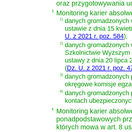
oraz przygotowywania uc
3.
Monitoring karier absol
1)
danych gromadzonych w
ustawie z dnia 15 kwiet
U. z 2021 r. poz. 584
)
;
2)
danych gromadzonych w
Szkolnictwie Wyższym
ustawy z dnia 20 lipca 
(
Dz. U. z 2021 r. poz. 4
3)
danych gromadzonych 
okręgowe komisje egza
4)
danych gromadzonych p
kontach ubezpieczonych
4.
Monitoring karier absol
ponadpodstawowych przy 
których mowa w art. 8 ust