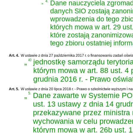
„
4.
Dane nauczyciela zgromad
danych SIO zostają zanoni
wprowadzenia do tego zbior
których mowa w art. 29 ust. 1 p
które zostają zanonimizow
tego zbioru ostatniej inform
Art. 4.
W
ustawie z dnia 27 października 2017 r. o finansowaniu zadań ośw
„
a)
jednostkę samorządu terytori
którym mowa w
art. 88 ust. 4
grudnia 2016 r. - Prawo oświ
Art. 5.
W
ustawie z dnia 20 lipca 2018 r. - Prawo o szkolnictwie wyższym i n
„
5.
Dane zawarte w Systemie PO
ust. 13 ustawy z dnia 14 grud
przekazywane przez ministra 
wychowania w celu prowadzeni
którym mowa w art. 26b ust. 1