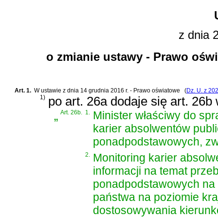
z dnia 
o zmianie ustawy - Prawo ośw
Art. 1.
W
ustawie z dnia 14 grudnia 2016 r. - Prawo oświatowe
(
Dz. U. z 202
1)
po art. 26a dodaje się art. 26b
„
Art. 26b.
1.
Minister właściwy do sp
karier absolwentów publi
ponadpodstawowych, zwan
2.
Monitoring karier absol
informacji na temat prze
ponadpodstawowych na p
państwa na poziomie kra
dostosowywania kierunkó