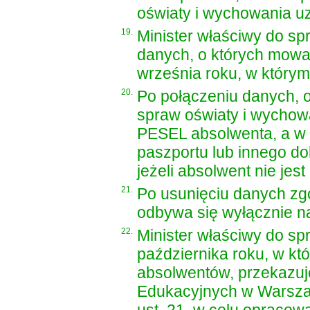
oświaty i wychowania u
19.
Minister właściwy do s
danych, o których mowa w
września roku, w którym
20.
Po połączeniu danych, o
spraw oświaty i wychow
PESEL absolwenta, a w 
paszportu lub innego d
jeżeli absolwent nie jes
21.
Po usunięciu danych zgo
odbywa się wyłącznie 
22.
Minister właściwy do sp
października roku, w kt
absolwentów, przekazuje
Edukacyjnych w Warsza