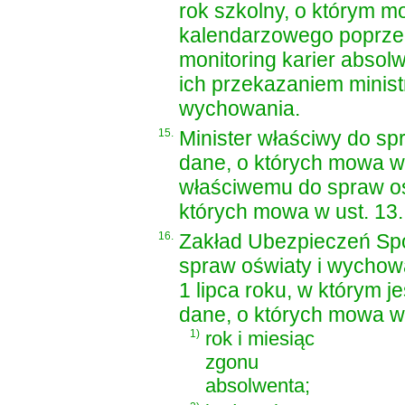
rok szkolny, o którym mo
kalendarzowego poprzed
monitoring karier absol
ich przekazaniem minist
wychowania.
15.
Minister właściwy do sp
dane, o których mowa w u
właściwemu do spraw oś
których mowa w ust. 13.
16.
Zakład Ubezpieczeń Spo
spraw oświaty i wychowan
1 lipca roku, w którym 
dane, o których mowa w u
1)
rok i miesiąc
zgonu
absolwenta;