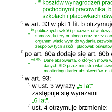
„
g)
kosztów wynagrodzeń prac
pochodnymi pracownika, b
szkołach i placówkach ośw
3)
w art. 33 w pkt 1 lit. b otrzymu
„
b)
publicznych szkół i placówek oświatowy
samorządu terytorialnego oraz przez osob
organem właściwym do wydania zezwoleni
zespołów tych szkół i placówek oświato
4)
po art. 60a dodaje się art. 60b
„
Art. 60b.
Dane absolwenta, o których mowa w 
danych SIO przez ministra właściw
monitoringu karier absolwentów, o k
5)
w art. 93:
a)
w ust. 3 wyrazy
„5 lat”
zastępuje się wyrazami
„6 lat”
,
b)
ust. 4 otrzymuje brzmienie: