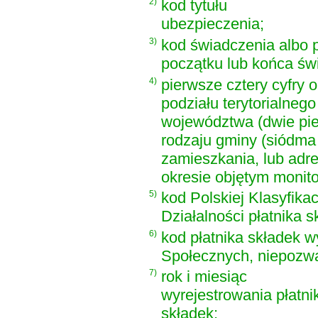
2)
kod tytułu
ubezpieczenia;
3)
kod świadczenia albo 
początku lub końca św
4)
pierwsze cztery cyfry 
podziału terytorialnego
województwa (dwie pier
rodzaju gminy (siódma
zamieszkania, lub adr
okresie objętym monito
5)
kod Polskiej Klasyfikac
Działalności płatnika s
6)
kod płatnika składek 
Społecznych, niepozwal
7)
rok i miesiąc
wyrejestrowania płatni
składek;