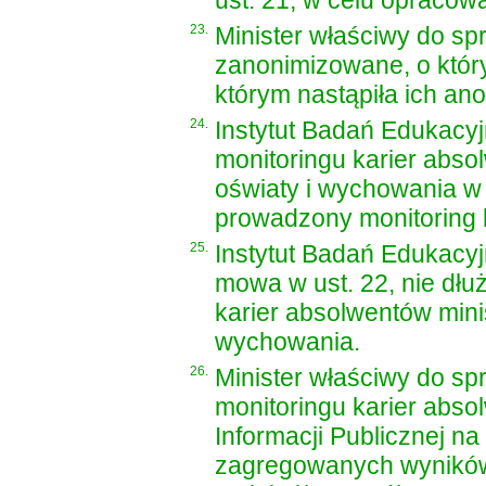
ust. 21, w celu opracow
23.
Minister właściwy do s
zanonimizowane, o który
którym nastąpiła ich ano
24.
Instytut Badań Edukacy
monitoringu karier abs
oświaty i wychowania w t
prowadzony monitoring 
25.
Instytut Badań Edukacy
mowa w ust. 22, nie dłu
karier absolwentów mini
wychowania.
26.
Minister właściwy do sp
monitoringu karier abso
Informacji Publicznej na
zagregowanych wyników