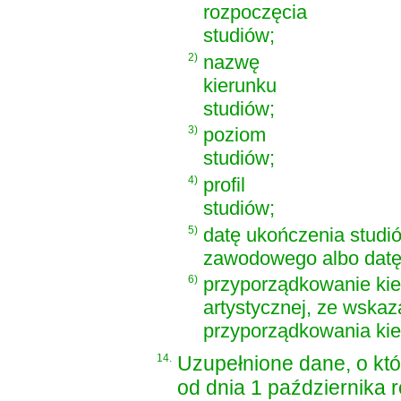
rozpoczęcia
studiów;
2)
nazwę
kierunku
studiów;
3)
poziom
studiów;
4)
profil
studiów;
5)
datę ukończenia studi
zawodowego albo datę s
6)
przyporządkowanie kie
artystycznej, ze wska
przyporządkowania kier
14.
Uzupełnione dane, o kt
od dnia 1 października 