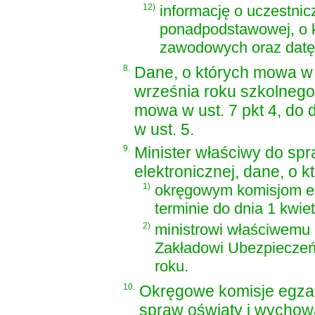
12)
informację o uczestnic
ponadpodstawowej, o k
zawodowych oraz datę 
8.
Dane, o których mowa w u
września roku szkolnego
mowa w ust. 7 pkt 4, do 
w ust. 5.
9.
Minister właściwy do sp
elektronicznej, dane, o k
1)
okręgowym komisjom e
terminie do dnia 1 kwie
2)
ministrowi właściwemu 
Zakładowi Ubezpieczeń 
roku.
10.
Okręgowe komisje egzam
spraw oświaty i wychowan