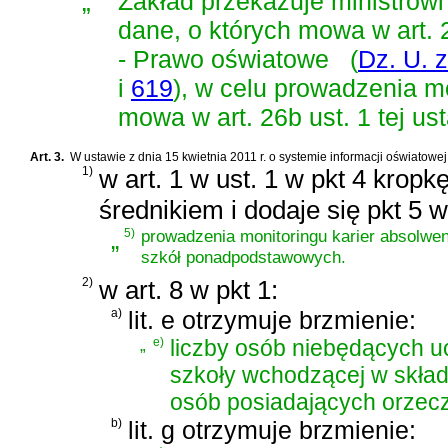
„
Zakład przekazuje ministrow
dane, o których mowa w
art.
- Prawo oświatowe
(
Dz. U. z
i
619
)
, w celu prowadzenia mo
mowa w art. 26b ust. 1 tej us
Art. 3.
W
ustawie z dnia 15 kwietnia 2011 r. o systemie informacji oświatowej
1)
w art. 1 w ust. 1 w pkt 4 kropk
średnikiem i dodaje się pkt 5 
„
5)
prowadzenia monitoringu karier absolwen
szkół ponadpodstawowych.
2)
w art. 8 w pkt 1:
a)
lit. e otrzymuje brzmienie:
„
e)
liczby osób niebędących uc
szkoły wchodzącej w skład 
osób posiadających orzecz
b)
lit. g otrzymuje brzmienie: