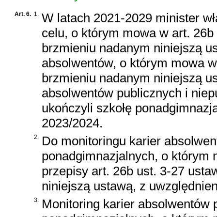
Art. 6.
1.
W latach 2021-2029 minister w
celu, o którym mowa w art. 26b 
brzmieniu nadanym niniejszą us
absolwentów, o którym mowa w a
brzmieniu nadanym niniejszą us
absolwentów publicznych i niep
ukończyli szkołę ponadgimnazja
2023/2024.
2.
Do monitoringu karier absolwen
ponadgimnazjalnych, o którym m
przepisy art. 26b ust. 3-27 ust
niniejszą ustawą, z uwzględnien
3.
Monitoring karier absolwentów p