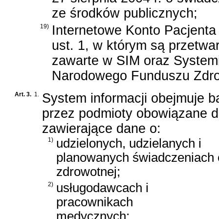
ze środków publicznych
;
19)
Internetowe Konto Pacjenta
ust. 1, w którym są przetw
zawarte w SIM oraz System
Narodowego Funduszu Zdro
Art. 3.
1.
System informacji obejmuje 
przez podmioty obowiązane d
zawierające dane o:
1)
udzielonych, udzielanych i
planowanych świadczeniach 
zdrowotnej;
2)
usługodawcach i
pracownikach
medycznych;