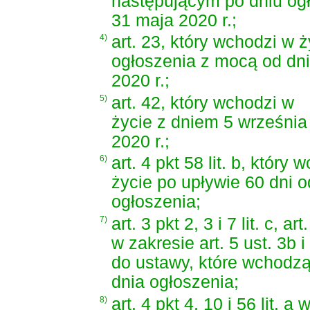
następującym po dniu og
31 maja 2020 r.;
4)
art. 23, który wchodzi w 
ogłoszenia z mocą od dni
2020 r.;
5)
art. 42, który wchodzi w
życie z dniem 5 września
2020 r.;
6)
art. 4 pkt 58 lit. b, który
życie po upływie 60 dni o
ogłoszenia;
7)
art. 3 pkt 2, 3 i 7 lit. c, art
w zakresie art. 5 ust. 3b i 
do ustawy, które wchodzą
dnia ogłoszenia;
8)
art. 4 pkt 4, 10 i 56 lit. a 