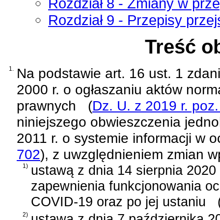
Rozdział 8 - Zmiany w prz
Rozdział 9 - Przepisy prze
Treść o
1.
Na podstawie
art. 16 ust. 1 zda
2000 r. o ogłaszaniu aktów norm
prawnych
(
Dz. U. z 2019 r. poz
niniejszego obwieszczenia jednol
2011 r. o systemie informacji w 
702
)
, z uwzględnieniem zmian 
1)
ustawą z dnia 14 sierpnia 2020 
zapewnienia funkcjonowania oc
COVID-19 oraz po jej ustaniu
2)
ustawą z dnia 7 października 20