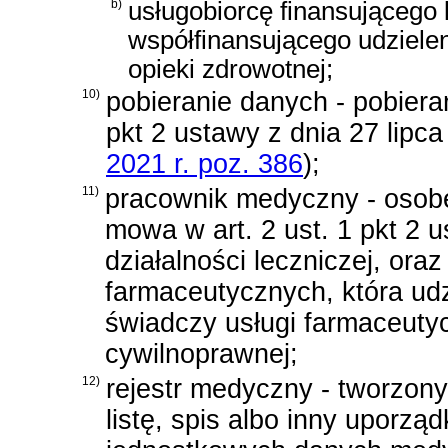
b)
usługobiorcę finansującego 
współfinansującego udziele
opieki zdrowotnej;
10)
pobieranie danych - pobier
pkt 2 ustawy z dnia 27 lipc
2021 r. poz. 386
)
;
11)
pracownik medyczny - osob
mowa w
art. 2 ust. 1 pkt 2 
działalności leczniczej
, ora
farmaceutycznych, która udz
świadczy usługi farmaceut
cywilnoprawnej;
12)
rejestr medyczny - tworzony
listę, spis albo inny uporz