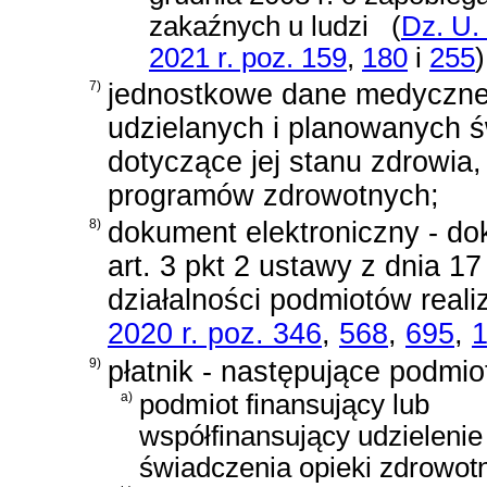
zakaźnych u ludzi
(
Dz. U.
2021 r. poz. 159
,
180
i
255
)
7)
jednostkowe dane medyczne 
udzielanych i planowanych ś
dotyczące jej stanu zdrowia, 
programów zdrowotnych;
8)
dokument elektroniczny - do
art. 3 pkt 2 ustawy z dnia 17
działalności podmiotów reali
2020 r. poz. 346
,
568
,
695
,
9)
płatnik - następujące podmio
a)
podmiot finansujący lub
współfinansujący udzielenie
świadczenia opieki zdrowotn