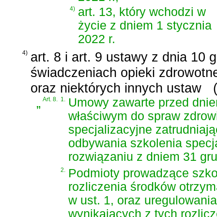
4)
art. 13, który wchodzi w
życie z dniem 1 stycznia
2022 r.
4)
art. 8 i art. 9 ustawy z dnia 10
świadczeniach opieki zdrowotn
oraz niektórych innych ustaw
„
Art. 8.
1.
Umowy zawarte przed dniem
właściwym do spraw zdrow
specjalizacyjne zatrudniaj
odbywania szkolenia specja
rozwiązaniu z dniem 31 gru
2.
Podmioty prowadzące szkol
rozliczenia środków otrzy
w ust. 1, oraz uregulowani
wynikających z tych rozlicz