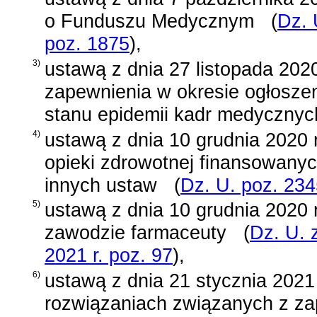
o Funduszu Medycznym
(
Dz. 
poz. 1875
)
,
3)
ustawą z dnia 27 listopada 2020
zapewnienia w okresie ogłosze
stanu epidemii kadr medycznyc
4)
ustawą z dnia 10 grudnia 2020 
opieki zdrowotnej finansowanyc
innych ustaw
(
Dz. U. poz. 23
5)
ustawą z dnia 10 grudnia 2020 r
zawodzie farmaceuty
(
Dz. U. 
2021 r. poz. 97
)
,
6)
ustawą z dnia 21 stycznia 2021
rozwiązaniach związanych z za