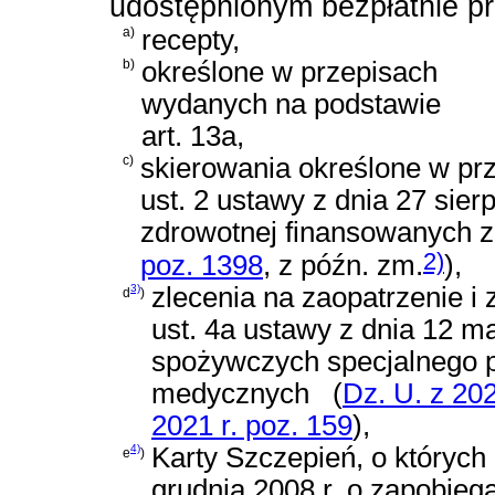
udostępnionym bezpłatnie p
a)
recepty,
b)
określone w przepisach
wydanych na podstawie
art. 13a,
c)
skierowania określone w p
ust. 2 ustawy z dnia 27 sier
zdrowotnej finansowanych z
2)
poz. 1398
, z późn. zm.
)
,
3)
zlecenia na zaopatrzenie i
d
)
ust. 4a ustawy z dnia 12 ma
spożywczych specjalnego 
medycznych
(
Dz. U. z 202
2021 r. poz. 159
)
,
4)
Karty Szczepień, o który
e
)
grudnia 2008 r. o zapobieg