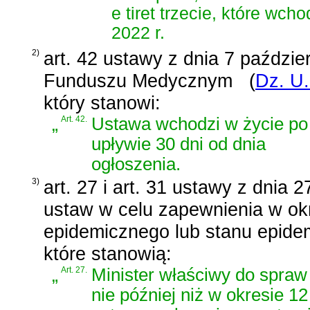
e tiret trzecie, które wc
2022 r.
2)
art. 42 ustawy z dnia 7 paździer
Funduszu Medycznym
(
Dz. U.
który stanowi:
„
Art. 42.
Ustawa wchodzi w życie po
upływie 30 dni od dnia
ogłoszenia.
3)
art. 27 i art. 31 ustawy z dnia 
ustaw w celu zapewnienia w okr
epidemicznego lub stanu epide
które stanowią:
„
Art. 27.
Minister właściwy do spraw
nie później niż w okresie 12