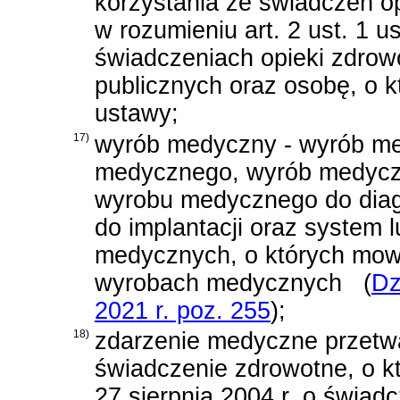
korzystania ze świadczeń o
w rozumieniu
art. 2 ust. 1 
świadczeniach opieki zdrow
publicznych
oraz osobę, o któ
ustawy;
17)
wyrób medyczny - wyrób m
medycznego, wyrób medyczny
wyrobu medycznego do diagn
do implantacji oraz system
medycznych, o których mo
wyrobach medycznych
(
Dz
2021 r. poz. 255
)
;
18)
zdarzenie medyczne przetwa
świadczenie zdrowotne, o
27 sierpnia 2004 r. o świad