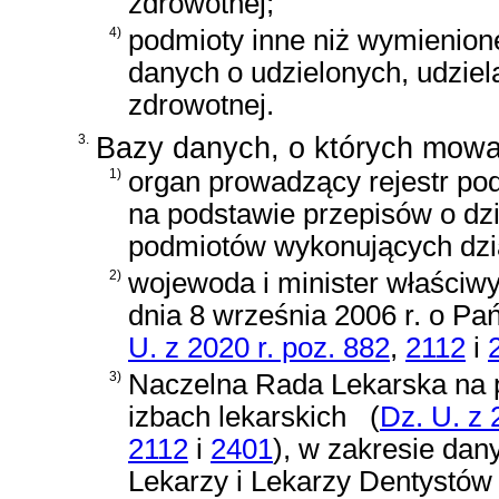
zdrowotnej;
4)
podmioty inne niż wymienion
danych o udzielonych, udzie
zdrowotnej.
3.
Bazy danych, o których mowa 
1)
organ prowadzący rejestr po
na podstawie przepisów o dzia
podmiotów wykonujących dzia
2)
wojewoda i minister właściw
dnia 8 września 2006 r. o 
U. z 2020 r. poz. 882
,
2112
i
3)
Naczelna Rada Lekarska na
izbach lekarskich
(
Dz. U. z 
2112
i
2401
)
, w zakresie da
Lekarzy i Lekarzy Dentystów 