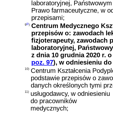
laboratoryjnej, Państwowym
Prawo farmaceutyczne
, w o
przepisami;
6)
Centrum Medycznego Kszt
9
)
przepisów o: zawodach lek
fizjoterapeuty, zawodach p
laboratoryjnej, Państwo
z dnia 10 grudnia 2020 r. 
poz. 97
)
, w odniesieniu d
10)
Centrum Kształcenia Podypl
podstawie przepisów o zawoda
danych określonych tymi prz
11)
usługodawcy, w odniesieniu
do pracowników
medycznych;