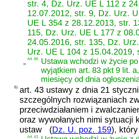
str. 4, Dz. Urz. UE L 112 z 24
12.07.2012, str. 9, Dz. Urz. 
UE L 354 z 28.12.2013, str. 1
115, Dz. Urz. UE L 177 z 08.0
24.05.2016, str. 135, Dz. Urz
Urz. UE L 104 z 15.04.2019, st
„
Art. 96.
Ustawa wchodzi w życie po 
wyjątkiem art. 83 pkt 9 lit.
miesięcy od dnia ogłoszenia
6)
art. 43 ustawy z dnia 21 styczn
szczególnych rozwiązaniach z
przeciwdziałaniem i zwalczani
oraz wywołanych nimi sytuacji 
ustaw
(
Dz. U. poz. 159
)
, któr
Art. 43.
Ustawa wchodzi w życie z d