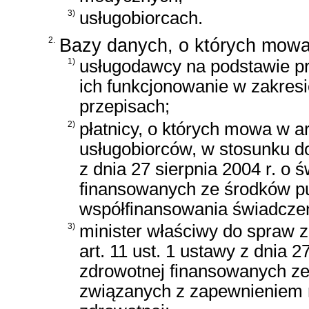
3)
usługobiorcach.
2.
Bazy danych, o których mowa 
1)
usługodawcy na podstawie pr
ich funkcjonowanie w zakres
przepisach;
2)
płatnicy, o których mowa w art
usługobiorców, w stosunku d
z dnia 27 sierpnia 2004 r. o 
finansowanych ze środków p
współfinansowania świadczen
3)
minister właściwy do spraw 
art. 11 ust. 1 ustawy z dnia 2
zdrowotnej finansowanych ze
związanych z zapewnieniem 