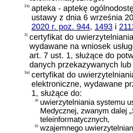
2a)
apteka - aptekę ogólnodost
ustawy z dnia 6 września 2
2020 r. poz. 944
,
1493
i
211
3)
certyfikat do uwierzytelnian
wydawane na wniosek usług
art. 7 ust. 1, służące do pot
danych przekazywanych lub
3a)
certyfikat do uwierzytelnia
elektroniczne, wydawane pr
1, służące do:
a)
uwierzytelniania systemu 
Medycznej, zwanym dalej „
teleinformatycznych,
b)
wzajemnego uwierzytelnian