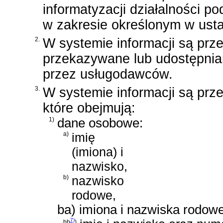
informatyzacji działalności p
w zakresie określonym w ust
2.
W systemie informacji są prz
przekazywane lub udostępnia
przez usługodawców.
3.
W systemie informacji są prz
które obejmują:
1)
dane osobowe:
a)
imię
(imiona) i
nazwisko,
b)
nazwisko
rodowe,
ba) imiona i nazwiska rodow
7)
bb
)