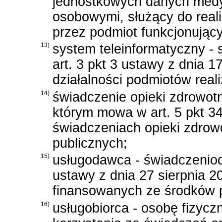
jednostkowych danych medy
osobowymi, służący do real
przez podmiot funkcjonując
13)
system teleinformatyczny - 
art. 3 pkt 3 ustawy z dnia 17
działalności podmiotów real
14)
świadczenie opieki zdrowotn
którym mowa w
art. 5 pkt 3
świadczeniach opieki zdrow
publicznych
;
15)
usługodawca - świadczeni
ustawy z dnia 27 sierpnia 2
finansowanych ze środków 
16)
usługobiorca - osobę fizycz