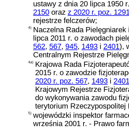
ustawy z dnia 20 lipca 1950 r
2150
oraz
z 2020 r. poz. 129
rejestrze felczerów;
4)
Naczelna Rada Pielęgniarek 
lipca 2011 r. o zawodach pielę
562
,
567
,
945
,
1493
i
2401
)
,
Centralnym Rejestrze Pielęgn
4a)
Krajowa Rada Fizjoterapeut
2015 r. o zawodzie fizjotera
2020 r. poz. 567
,
1493
i
240
Krajowym Rejestrze Fizjoter
do wykonywania zawodu fizj
terytorium Rzeczypospolitej 
5)
wojewódzki inspektor farmac
września 2001 r. - Prawo fa