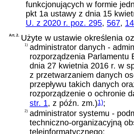
funkcjonujących w formie jed
pkt 1a ustawy z dnia 15 kwietn
U. z 2020 r. poz. 295
,
567
,
14
Art. 2.
Użyte w ustawie określenia o
1)
administrator danych - admi
rozporządzenia Parlamentu 
dnia 27 kwietnia 2016 r. w 
z przetwarzaniem danych o
przepływu takich danych ora
rozporządzenie o ochronie d
1)
str. 1
, z późn. zm.)
;
2)
administrator systemu - pod
techniczno-organizacyjną o
teleinformatycznego;