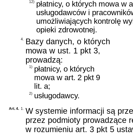
12)
płatnicy, o których mowa w ar
usługodawców i pracownikó
umożliwiających kontrolę w
opieki zdrowotnej.
4.
Bazy danych, o których
mowa w ust. 1 pkt 3,
prowadzą:
1)
płatnicy, o których
mowa w art. 2 pkt 9
lit. a;
2)
usługodawcy.
Art. 4.
1.
W systemie informacji są prz
przez podmioty prowadzące re
w rozumieniu
art. 3 pkt 5 ust