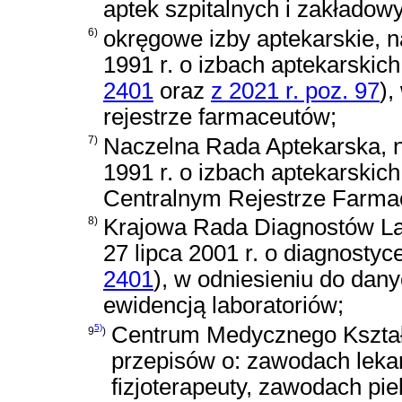
aptek szpitalnych i zakładow
6)
okręgowe izby aptekarskie, 
1991 r. o izbach aptekarskich
2401
oraz
z 2021 r. poz. 97
)
,
rejestrze farmaceutów;
7)
Naczelna Rada Aptekarska, 
1991 r. o izbach aptekarskich
Centralnym Rejestrze Farmac
8)
Krajowa Rada Diagnostów La
27 lipca 2001 r. o diagnostyce
2401
)
, w odniesieniu do dany
ewidencją laboratoriów;
5)
Centrum Medycznego Kształ
9
)
przepisów o: zawodach lekar
fizjoterapeuty, zawodach piel