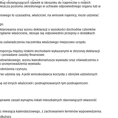
ług obowiązujących stawek w stosunku do najemców o niskich
zekracza poziomu określonego w uchwale odpowiedniego organu lub w
omowego to uzasadnia, właściciel, na wniosek najemcy, może udzielać
go.
eklarowania oraz wzoru deklaracji o wysokości dochodów członków
danie właściciela, stosuje się odpowiednio przepisy o dodatkach
enia zaświadczenia naczelnika właściwego miejscowo urzędu
proporcja między niskimi dochodami wykazanymi w złożonej deklaracji
 i posiadane zasoby finansowe.
odowiskowego, wzoru kwestionariusza wywiadu oraz oświadczenia o
do przeprowadzenia wywiadu.
 obniżenia czynszu.
nie udziela się. A jeśli wnioskodawca korzysta z obniżek udzielonych
nę od innych właścicieli i podnajmowanych tym podnajemcom.
 sprawie zasad wynajmu lokali mieszkalnych stanowiących własność
niec miesiąca kalendarzowego, z zachowaniem terminów wypowiedzenia.
dłuższy.