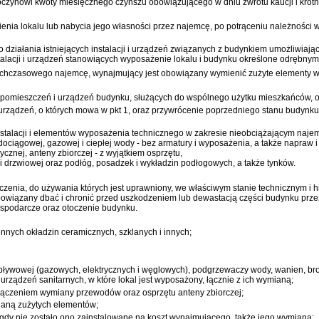
czynowi kwoty miesięcznego czynszu obowiązującego w dniu zwrotu kaucji i krotnoś
enia lokalu lub nabycia jego własności przez najemcę, po potrąceniu należności w
iałania istniejących instalacji i urządzeń związanych z budynkiem umożliwiający
talacji i urządzeń stanowiących wyposażenie lokalu i budynku określone odrębnym
ychczasowego najemcę, wynajmujący jest obowiązany wymienić zużyte elementy w
ci pomieszczeń i urządzeń budynku, służących do wspólnego użytku mieszkańców, o
rządzeń, o których mowa w pkt 1, oraz przywrócenie poprzedniego stanu budynku 
talacji i elementów wyposażenia technicznego w zakresie nieobciążającym najem
ociągowej, gazowej i ciepłej wody - bez armatury i wyposażenia, a także napraw i
rycznej, anteny zbiorczej - z wyjątkiem osprzętu,
i drzwiowej oraz podłóg, posadzek i wykładzin podłogowych, a także tynków.
zenia, do używania których jest uprawniony, we właściwym stanie technicznym i 
owiązany dbać i chronić przed uszkodzeniem lub dewastacją części budynku prze
ospodarcze oraz otoczenie budynku.
nnych okładzin ceramicznych, szklanych i innych;
epływowej (gazowych, elektrycznych i węglowych), podgrzewaczy wody, wanien, b
 urządzeń sanitarnych, w które lokal jest wyposażony, łącznie z ich wymianą;
 wyłączeniem wymiany przewodów oraz osprzętu anteny zbiorczej;
ianą zużytych elementów;
gdy nie zostało ono zainstalowane na koszt wynajmującego, także jego wymiana;