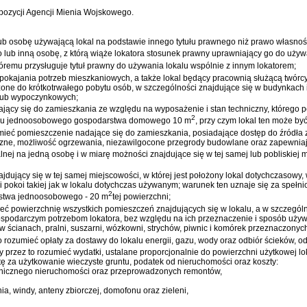
spozycji Agencji Mienia Wojskowego.
 lub osobę używającą lokal na podstawie innego tytułu prawnego niż prawo własnoś
o lub inną osobę, z którą wiąże lokatora stosunek prawny uprawniający go do używ
któremu przysługuje tytuł prawny do używania lokalu wspólnie z innym lokatorem;
spokajania potrzeb mieszkaniowych, a także lokal będący pracownią służącą twórcy d
ne do krótkotrwałego pobytu osób, w szczególności znajdujące się w budynkach 
 lub wypoczynkowych;
nadający się do zamieszkania ze względu na wyposażenie i stan techniczny, które
2
ku jednoosobowego gospodarstwa domowego 10 m
, przy czym lokal ten może by
ieć pomieszczenie nadające się do zamieszkania, posiadające dostęp do źródła z
ryczne, możliwość ogrzewania, niezawilgocone przegrody budowlane oraz zapewnia
nej na jedną osobę i w miarę możności znajdujące się w tej samej lub pobliskiej 
ajdujący się w tej samej miejscowości, w której jest położony lokal dotychczasowy,
 pokoi takiej jak w lokalu dotychczas używanym; warunek ten uznaje się za speł
2
rstwa jednoosobowego - 20 m
tej powierzchni;
eć powierzchnię wszystkich pomieszczeń znajdujących się w lokalu, a w szczególnośc
spodarczym potrzebom lokatora, bez względu na ich przeznaczenie i sposób używa
ów w ścianach, pralni, suszarni, wózkowni, strychów, piwnic i komórek przeznaczon
o rozumieć opłaty za dostawy do lokalu energii, gazu, wody oraz odbiór ścieków, od
 przez to rozumieć wydatki, ustalane proporcjonalnie do powierzchni użytkowej l
tę za użytkowanie wieczyste gruntu, podatek od nieruchomości oraz koszty:
chnicznego nieruchomości oraz przeprowadzonych remontów,
, windy, anteny zbiorczej, domofonu oraz zieleni,