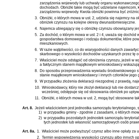
zarządzenia wojewody lub uchwały organu wykonawczego 
dochodach. Obniżki takie mogą być udzielane najemcom, 
zarządzeniu wojewody. Kwota obniżki powinna być zróżn
3.
Obniżki, o których mowa w ust. 2, udziela się najemcy na
obniżek czynszu na kolejne okresy dwunastomiesięczne.
4.
Najemca ubiegający się o obniżkę czynszu obowiązany j
5.
Za dochód, o którym mowa w ust. 2 i 4, uważa się dochó
gospodarstwa domowego i rodzaju dokumentów, które powin
mieszkaniowych.
6.
W razie wątpliwości, co do wiarygodności danych zawarty
skarbowego o wysokości dochodów uzyskanych przez tę o
7.
Właściciel może odstąpić od obniżenia czynszu, jeżeli w
a faktycznym stanem majątkowym wnioskodawcy wskazującym
8.
Do sposobu przeprowadzenia wywiadu środowiskowego sto
stanie majątkowym wnioskodawcy i innych członków jego
9.
W przypadku złożenia deklaracji niezgodnej z prawdą, na
10.
Wnioskodawcy, który nie złożył deklaracji lub nie dostarc
wcześniej, odstępuje się od stosowania obniżek po upływ
11.
Obniżki, o których mowa w ust. 2, mogą być stosowane t
Art. 8.
Jeżeli właścicielem jest jednostka samorządu terytorialnego, 
1)
w przypadku gminy - zgodnie z zasadami, o których mowa 
2)
w przypadku pozostałych jednostek samorządu terytori
tych jednostek lub własność samorządowych osób praw
Art. 8a.
1.
Właściciel może podwyższyć czynsz albo inne opłaty za
2.
Termin wypowiedzenia wysokości czynszu albo innych opła