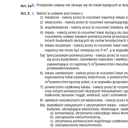
1)
Przepisów ustawy nie stosuje się do lokali będących w dy
Art. 1a
.
Art. 2.
1.
Ilekroć w ustawie jest mowa o:
1)
lokatorze - należy przez to rozumieć najemcę lokalu
2)
właścicielu - należy przez to rozumieć wynajmująceg
3)
współlokatorze - należy przez to rozumieć lokatora, 
4)
lokalu - należy przez to rozumieć lokal służący do za
rozumieniu ustawy lokalem pomieszczenie przeznaczo
innych budynkach służących do celów turystycznych
5)
lokalu socjalnym - należy przez to rozumieć lokal 
2
najemcy nie może być mniejsza niż 5 m
, a w wypad
5a)
tymczasowym pomieszczeniu - należy przez to rozum
się poza budynkiem, oświetlenie naturalne i elekt
2
zapewniające co najmniej 5 m
powierzchni mieszkal
przekwaterowywane;
6)
lokalu zamiennym - należy przez to rozumieć lokal zn
wyposażony lokal używany dotychczas, o powierzchni
2
m
powierzchni łącznej pokoi, a w wypadku gospoda
7)
powierzchni użytkowej lokalu - należy przez to rozumi
oraz innych pomieszczeń służących mieszkalnym i go
balkonów, tarasów i loggii, antresoli, szaf i schowk
8)
opłatach niezależnych od właściciela - należy przez t
8a)
wydatkach związanych z utrzymaniem lokalu - należy
budynku, obciążające właściciela, obejmujące: opła
a)
konserwacji, utrzymania należytego stanu te
b)
zarządzania nieruchomością,
c)
utrzymania pomieszczeń wspólnego użytkowania
d)
ubezpieczenia nieruchomości,