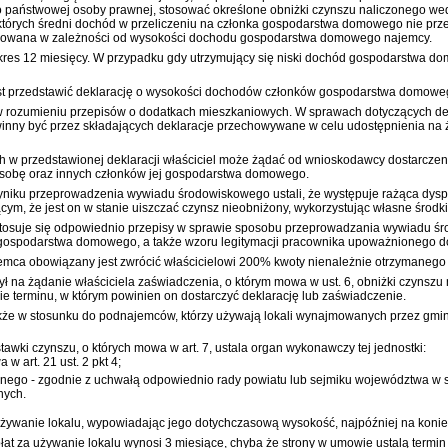
państwowej osoby prawnej, stosować określone obniżki czynszu naliczonego wed
których średni dochód w przeliczeniu na członka gospodarstwa domowego nie pr
icowana w zależności od wysokości dochodu gospodarstwa domowego najemcy.
 okres 12 miesięcy. W przypadku gdy utrzymujący się niski dochód gospodarstwa d
est przedstawić deklarację o wysokości dochodów członków gospodarstwa domowe
d w rozumieniu przepisów o dodatkach mieszkaniowych. W sprawach dotyczących d
ny być przez składających deklaracje przechowywane w celu udostępnienia na żą
ch w przedstawionej deklaracji właściciel może żądać od wnioskodawcy dostarcz
sobę oraz innych członków jej gospodarstwa domowego.
 wyniku przeprowadzenia wywiadu środowiskowego ustali, że występuje rażąca dys
, że jest on w stanie uiszczać czynsz nieobniżony, wykorzystując własne środki
suje się odpowiednio przepisy w sprawie sposobu przeprowadzania wywiadu śr
 gospodarstwa domowego, a także wzoru legitymacji pracownika upoważnionego 
jemca obowiązany jest zwrócić właścicielowi 200% kwoty nienależnie otrzymanego
zył na żądanie właściciela zaświadczenia, o którym mowa w ust. 6, obniżki czynszu 
ie terminu, w którym powinien on dostarczyć deklarację lub zaświadczenie.
akże w stosunku do podnajemców, którzy używają lokali wynajmowanych przez gmi
stawki czynszu, o których mowa w art. 7, ustala organ wykonawczy tej jednostki:
w art. 21 ust. 2 pkt 4;
alnego - zgodnie z uchwałą odpowiednio rady powiatu lub sejmiku województwa w
nych.
 używanie lokalu, wypowiadając jego dotychczasową wysokość, najpóźniej na ko
t za używanie lokalu wynosi 3 miesiące, chyba że strony w umowie ustalą termin 