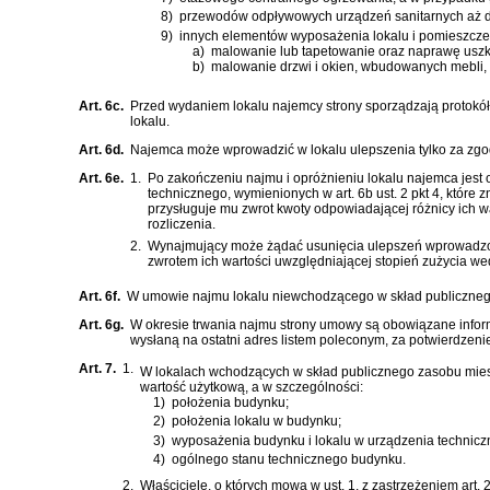
8)
przewodów odpływowych urządzeń sanitarnych aż do
9)
innych elementów wyposażenia lokalu i pomieszcze
a)
malowanie lub tapetowanie oraz naprawę uszko
b)
malowanie drzwi i okien, wbudowanych mebli, 
Art. 6c.
Przed wydaniem lokalu najemcy strony sporządzają protokół, 
lokalu.
Art. 6d.
Najemca może wprowadzić w lokalu ulepszenia tylko za zgod
Art. 6e.
1.
Po zakończeniu najmu i opróżnieniu lokalu najemca jes
technicznego, wymienionych w art. 6b ust. 2 pkt 4, któr
przysługuje mu zwrot kwoty odpowiadającej różnicy ich w
rozliczenia.
2.
Wynajmujący może żądać usunięcia ulepszeń wprowadzonych
zwrotem ich wartości uwzględniającej stopień zużycia wed
Art. 6f.
W umowie najmu lokalu niewchodzącego w skład publicznego
Art. 6g.
W okresie trwania najmu strony umowy są obowiązane infor
wysłaną na ostatni adres listem poleconym, za potwierdzen
Art. 7.
1.
W lokalach wchodzących w skład publicznego zasobu miesz
wartość użytkową, a w szczególności:
1)
położenia budynku;
2)
położenia lokalu w budynku;
3)
wyposażenia budynku i lokalu w urządzenia techniczne
4)
ogólnego stanu technicznego budynku.
2.
Właściciele, o których mowa w ust. 1, z zastrzeżeniem ar