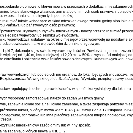
 gospodarstwo domowe, o którym mowa w przepisach o dodatkach mieszkaniowych
zumieć lokale stanowiące własność gminy albo gminnych osób prawnych lub spółek
ące w posiadaniu samoistnym tych podmiotów;
o rozumieć lokale wchodzące w skład mieszkaniowego zasobu gminy albo lokale s
rbu Państwa lub państwowych osób prawnych;
2
powierzchni użytkowej budynków mieszkalnych - należy przez to rozumieć przeci
ch siedzibą wojewody lub sejmiku województwa,
jmiku województwa, ustalany na okres 6 miesięcy przez wojewodę na podstawie a
 w drodze obwieszczenia, w wojewódzkim dzienniku urzędowym.
. 1 pkt 7, dokonuje się w świetle wyprawionych ścian. Powierzchnię pomieszczeń l
b większej od 1,40 m, lecz mniejszej od 2,20 m - w 50%, o wysokości mniejszej od
o określania i obliczania wskaźników powierzchniowych i kubaturowych w budown
praw wewnętrznych lub podległych mu organów, do lokali będących w dyspozycji je
 Bezpieczeństwa Wewnętrznego lub Szefa Agencji Wywiadu, przepisy ustawy stosuje 
 ustaw regulujących ochronę praw lokatorów w sposób korzystniejszy dla lokatora.
wych wspólnoty samorządowej należy do zadań własnych gminy.
wie, zapewnia lokale socjalne i lokale zamienne, a także zaspokaja potrzeby m
różnienia lokalu, o którym mowa w
art. 1046 § 4 ustawy z dnia 17 listopada 1964
 noclegownię, schronisko lub inną placówkę zapewniającą miejsca noclegowe,
trzecia.
orzystując mieszkaniowy zasób gminy lub w inny sposób.
na zadania, o których mowa w ust. 1 i 2.