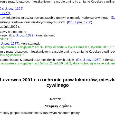
chronie praw lokatorów, mieszkaniowym zasobie gminy i o zmianie Kodeksu cywiln
Dz. U. poz. 1322
)
,
z. 1777
)
,
 praw lokatorów, mieszkaniowym zasobie gminy i o zmianie Kodeksu cywilnego
(
Dz
nistracji rządowej oraz niektórych innych ustaw
(
Dz. U. poz. 1250
)
ześnia 2016 r.
stawy nie obejmuje:
owego
(
Dz. U. poz. 1322
)
, który stanowi:
015 r.
”
;
 U. poz. 1777
)
, który stanowi:
głoszenia, z wyjątkiem art. 37, który wchodzi w życie z dniem 1 stycznia 2016 r.
”
chronie praw lokatorów, mieszkaniowym zasobie gminy i o zmianie Kodeksu cywilneg
niu ogłoszenia.
”
;
ch administracji rządowej oraz niektórych innych ustaw
(
Dz. U. poz. 1250
)
, który st
głoszenia, z wyjątkiem art. 58 ust. 2 i art. 59 ust. 2, które wchodzą w życie z dn
1 czerwca 2001 r. o ochronie praw lokatorów, mies
cywilnego
Rozdział 1
Przepisy ogólne
az zasady gospodarowania mieszkaniowym zasobem gminy.