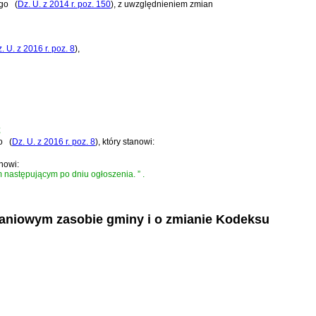
ego
(
Dz. U. z 2014 r. poz. 150
)
, z uwzględnieniem zmian
. U. z 2016 r. poz. 8
)
,
;
o
(
Dz. U. z 2016 r. poz. 8
)
, który stanowi:
anowi:
iem następującym po dniu ogłoszenia.
”
.
zkaniowym zasobie gminy i o zmianie Kodeksu