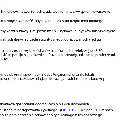
;
 handlowych utworzonych z udziałem gminy, z wyjątkiem towarzystw
tanowiące własność innych jednostek samorządu terytorialnego,
2
ętny koszt budowy 1 m
powierzchni użytkowej budynków mieszkalnych:
ktualnych danych urzędu statystycznego, opracowanych według
ub ich części o wysokości w świetle równej lub większej od 2,20 m
 1,40 m pomija się całkowicie. Pozostałe zasady obliczania powierzchni
ictwie.
dnostek organizacyjnych Służby Więziennej oraz do lokali
się, jeżeli przepisy odrębne dotyczące tych lokali nie stanowią
ieszkaniowe gospodarstw domowych o niskich dochodach.
 r. - Kodeks postępowania cywilnego
(
Dz. U. z 2014 r. poz. 101
, z późn.
 chyba że pomieszczenie odpowiadające wymogom tymczasowego