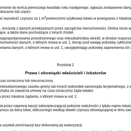
rminie do końca pierwszego kwartału roku następnego, ogłasza zestawienie dany
bszarze lub części.
2
iać wysokość czynszu za 1 m
powierzchni użytkowej lokalu w powiązaniu z lokaliz
 1, korzysta z danych przekazanych przez zarządców nieruchomości. Gmina może 
ające, a także dane pochodzące z innych źródeł.
 zagospodarowania przestrzennego oraz mieszkalnictwa określi, w drodze rozporz
eruchomości danych, o których mowa w ust. 1, biorąc pod uwagę potrzebę cyklicz
pniania danych, o których mowa w ust. 1, uwzględniając potrzebę zapewnienia ich a
Rozdział 2
Prawa i obowiązki właścicieli i lokatorów
zas oznaczony lub nieoznaczony.
eszkaniowego zasobu gminy lub innych jednostek samorządu terytorialnego, z wy
 chyba że zawarcia umowy na czas oznaczony żąda lokator.
 przez lokatora żądania, o którym mowa w ust. 2.
przez najemcę kaucji zabezpieczającej pokrycie należności z tytułu najmu lokal
ynszu za dany lokal, obliczonego według stawki czynszu obowiązującej w dniu z
 uzyskał zwrot kaucji bez dokonania jej waloryzacji.