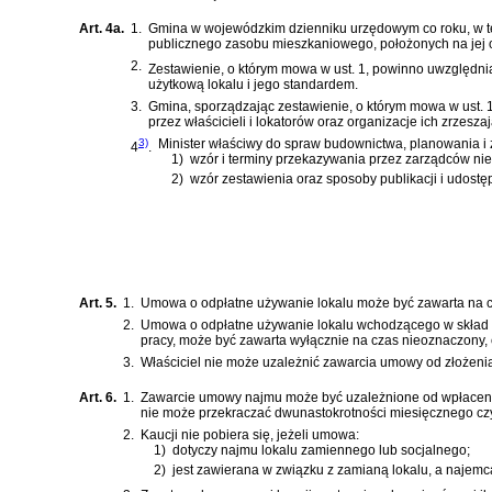
Art. 4a.
1.
Gmina w wojewódzkim dzienniku urzędowym co roku, w te
publicznego zasobu mieszkaniowego, położonych na jej o
2.
Zestawienie, o którym mowa w ust. 1, powinno uwzględn
użytkową lokalu i jego standardem.
3.
Gmina, sporządzając zestawienie, o którym mowa w ust.
przez właścicieli i lokatorów oraz organizacje ich zrzesz
3)
Minister właściwy do spraw budownictwa, planowania i
4
.
1)
wzór i terminy przekazywania przez zarządców ni
2)
wzór zestawienia oraz sposoby publikacji i udostę
Art. 5.
1.
Umowa o odpłatne używanie lokalu może być zawarta na c
2.
Umowa o odpłatne używanie lokalu wchodzącego w skład mi
pracy, może być zawarta wyłącznie na czas nieoznaczony,
3.
Właściciel nie może uzależnić zawarcia umowy od złożenia
Art. 6.
1.
Zawarcie umowy najmu może być uzależnione od wpłacenia 
nie może przekraczać dwunastokrotności miesięcznego cz
2.
Kaucji nie pobiera się, jeżeli umowa:
1)
dotyczy najmu lokalu zamiennego lub socjalnego;
2)
jest zawierana w związku z zamianą lokalu, a najemca