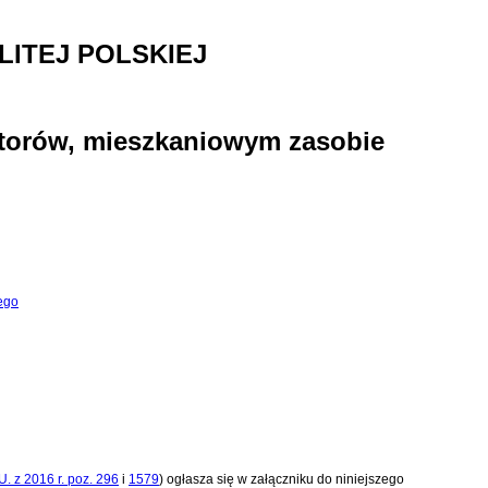
ITEJ POLSKIEJ
katorów, mieszkaniowym zasobie
nego
U. z 2016 r. poz. 296
i
1579
)
ogłasza się w załączniku do niniejszego