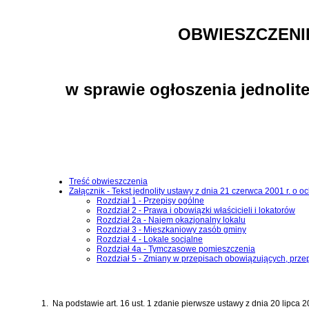
OBWIESZCZENI
w sprawie ogłoszenia jednolit
Treść obwieszczenia
Załącznik - Tekst jednolity ustawy z dnia 21 czerwca 2001 r. o
Rozdział 1 - Przepisy ogólne
Rozdział 2 - Prawa i obowiązki właścicieli i lokatorów
Rozdział 2a - Najem okazjonalny lokalu
Rozdział 3 - Mieszkaniowy zasób gminy
Rozdział 4 - Lokale socjalne
Rozdział 4a - Tymczasowe pomieszczenia
Rozdział 5 - Zmiany w przepisach obowiązujących, prze
1.
Na podstawie
art. 16 ust. 1 zdanie pierwsze ustawy z dnia 20 lipca