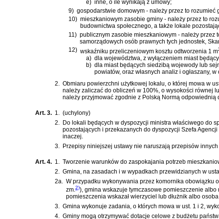
e)
inne, o ile wynikają z umowy;
9)
gospodarstwie domowym - należy przez to rozumieć
10)
mieszkaniowym zasobie gminy - należy przez to ro
budownictwa społecznego, a także lokale pozostaj
11)
publicznym zasobie mieszkaniowym - należy przez t
samorządowych osób prawnych tych jednostek, Ska
12)
wskaźniku przeliczeniowym kosztu odtworzenia 1 m
a)
dla województwa, z wyłączeniem miast będący
b)
dla miast będących siedzibą wojewody lub se
powiatów, oraz własnych analiz i ogłaszany,
2.
Obmiaru powierzchni użytkowej lokalu, o której mowa w ust
należy zaliczać do obliczeń w 100%, o wysokości równej lu
należy przyjmować zgodnie z Polską Normą odpowiednią d
Art. 3.
1.
(uchylony)
2.
Do lokali będących w dyspozycji ministra właściwego do s
pozostających i przekazanych do dyspozycji Szefa Agencji
inaczej.
3.
Przepisy niniejszej ustawy nie naruszają przepisów innych
Art. 4.
1.
Tworzenie warunków do zaspokajania potrzeb mieszkanio
2.
Gmina, na zasadach i w wypadkach przewidzianych w usta
2a.
W przypadku wykonywania przez komornika obowiązku op
2)
zm.
)
, gmina wskazuje tymczasowe pomieszczenie albo
pomieszczenia wskazał wierzyciel lub dłużnik albo osoba 
3.
Gmina wykonuje zadania, o których mowa w ust. 1 i 2, wyk
4.
Gminy mogą otrzymywać dotacje celowe z budżetu państwa 