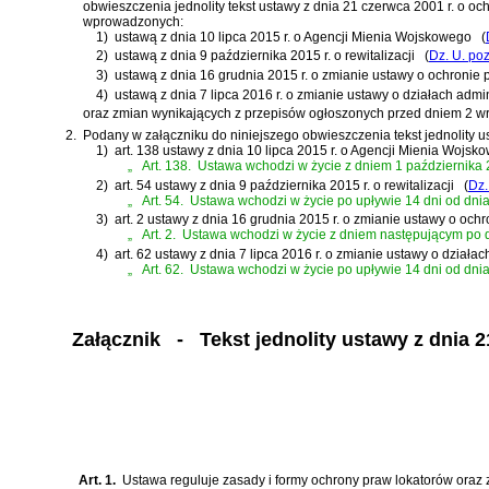
obwieszczenia jednolity tekst
ustawy z dnia 21 czerwca 2001 r. o o
wprowadzonych:
1)
ustawą z dnia 10 lipca 2015 r. o Agencji Mienia Wojskowego
(
2)
ustawą z dnia 9 października 2015 r. o rewitalizacji
(
Dz. U. po
3)
ustawą z dnia 16 grudnia 2015 r. o zmianie ustawy o ochronie
4)
ustawą z dnia 7 lipca 2016 r. o zmianie ustawy o działach admi
oraz zmian wynikających z przepisów ogłoszonych przed dniem 2 wr
2.
Podany w załączniku do niniejszego obwieszczenia tekst jednolity u
1)
art. 138 ustawy z dnia 10 lipca 2015 r. o Agencji Mienia Wojsk
„
Art. 138.
Ustawa wchodzi w życie z dniem 1 października 2
2)
art. 54 ustawy z dnia 9 października 2015 r. o rewitalizacji
(
Dz.
„
Art. 54.
Ustawa wchodzi w życie po upływie 14 dni od dnia o
3)
art. 2 ustawy z dnia 16 grudnia 2015 r. o zmianie ustawy o o
„
Art. 2.
Ustawa wchodzi w życie z dniem następującym po d
4)
art. 62 ustawy z dnia 7 lipca 2016 r. o zmianie ustawy o działa
„
Art. 62.
Ustawa wchodzi w życie po upływie 14 dni od dnia o
Załącznik
- Tekst jednolity ustawy z dnia 2
Art. 1.
Ustawa reguluje zasady i formy ochrony praw lokatorów or