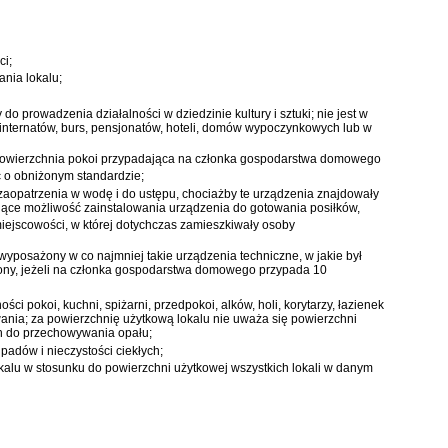
ci;
ania lokalu;
o prowadzenia działalności w dziedzinie kultury i sztuki; nie jest w
internatów, burs, pensjonatów, hoteli, domów wypoczynkowych lub w
go powierzchnia pokoi przypadająca na członka gospodarstwa domowego
ć o obniżonym standardzie;
aopatrzenia w wodę i do ustępu, chociażby te urządzenia znajdowały
jące możliwość zainstalowania urządzenia do gotowania posiłków,
miejscowości, w której dotychczas zamieszkiwały osoby
 wyposażony w co najmniej takie urządzenia techniczne, w jakie był
niony, jeżeli na członka gospodarstwa domowego przypada 10
i pokoi, kuchni, spiżarni, przedpokoi, alków, holi, korytarzy, łazienek
nia; za powierzchnię użytkową lokalu nie uważa się powierzchni
ych do przechowywania opału;
padów i nieczystości ciekłych;
okalu w stosunku do powierzchni użytkowej wszystkich lokali w danym