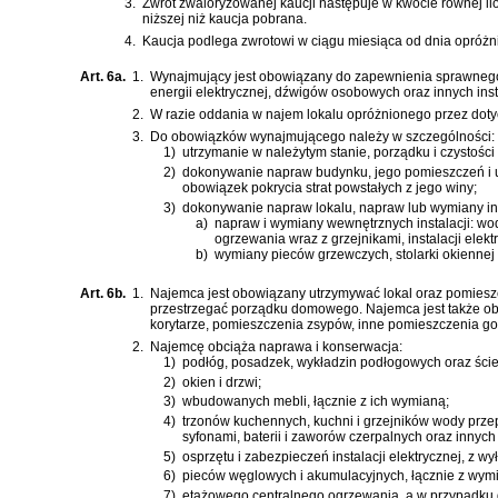
3.
Zwrot zwaloryzowanej kaucji następuje w kwocie równej ilo
niższej niż kaucja pobrana.
4.
Kaucja podlega zwrotowi w ciągu miesiąca od dnia opróżni
Art. 6a.
1.
Wynajmujący jest obowiązany do zapewnienia sprawnego dz
energii elektrycznej, dźwigów osobowych oraz innych ins
2.
W razie oddania w najem lokalu opróżnionego przez dot
3.
Do obowiązków wynajmującego należy w szczególności:
1)
utrzymanie w należytym stanie, porządku i czystoś
2)
dokonywanie napraw budynku, jego pomieszczeń i u
obowiązek pokrycia strat powstałych z jego winy;
3)
dokonywanie napraw lokalu, napraw lub wymiany ins
a)
napraw i wymiany wewnętrznych instalacji: wod
ogrzewania wraz z grzejnikami, instalacji elekt
b)
wymiany pieców grzewczych, stolarki okiennej 
Art. 6b.
1.
Najemca jest obowiązany utrzymywać lokal oraz pomieszc
przestrzegać porządku domowego. Najemca jest także ob
korytarze, pomieszczenia zsypów, inne pomieszczenia g
2.
Najemcę obciąża naprawa i konserwacja:
1)
podłóg, posadzek, wykładzin podłogowych oraz ście
2)
okien i drzwi;
3)
wbudowanych mebli, łącznie z ich wymianą;
4)
trzonów kuchennych, kuchni i grzejników wody prz
syfonami, baterii i zaworów czerpalnych oraz innych
5)
osprzętu i zabezpieczeń instalacji elektrycznej, z
6)
pieców węglowych i akumulacyjnych, łącznie z wym
7)
etażowego centralnego ogrzewania, a w przypadku 