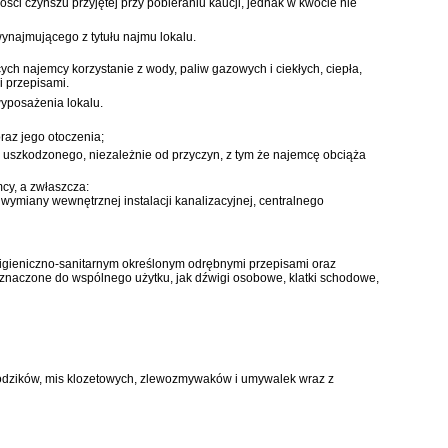
ci czynszu przyjętej przy pobieraniu kaucji, jednak w kwocie nie
ynajmującego z tytułu najmu lokalu.
ch najemcy korzystanie z wody, paliw gazowych i ciekłych, ciepła,
i przepisami.
yposażenia lokalu.
raz jego otoczenia;
uszkodzonego, niezależnie od przyczyn, z tym że najemcę obciąża
cy, a zwłaszcza:
 wymiany wewnętrznej instalacji kanalizacyjnej, centralnego
higieniczno-sanitarnym określonym odrębnymi przepisami oraz
znaczone do wspólnego użytku, jak dźwigi osobowe, klatki schodowe,
rodzików, mis klozetowych, zlewozmywaków i umywalek wraz z