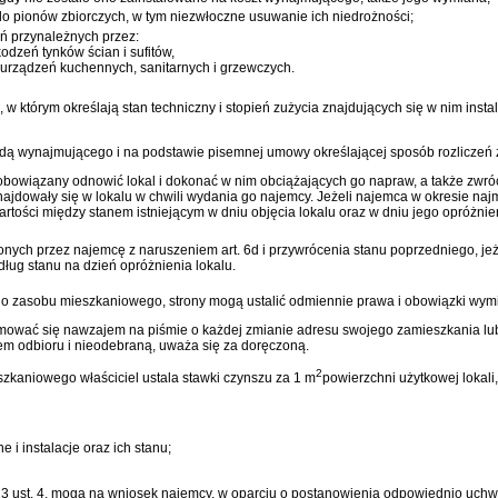
 pionów zbiorczych, w tym niezwłoczne usuwanie ich niedrożności;
ń przynależnych przez:
dzeń tynków ścian i sufitów,
urządzeń kuchennych, sanitarnych i grzewczych.
w którym określają stan techniczny i stopień zużycia znajdujących się w nim instal
ą wynajmującego i na podstawie pisemnej umowy określającej sposób rozliczeń z 
t obowiązany odnowić lokal i dokonać w nim obciążających go napraw, a także z
e znajdowały się w lokalu w chwili wydania go najemcy. Jeżeli najemca w okresie 
artości między stanem istniejącym w dniu objęcia lokalu oraz w dniu jego opróżni
 przez najemcę z naruszeniem art. 6d i przywrócenia stanu poprzedniego, jeżeli
ług stanu na dzień opróżnienia lokalu.
 zasobu mieszkaniowego, strony mogą ustalić odmiennie prawa i obowiązki wymie
mować się nawzajem na piśmie o każdej zmianie adresu swojego zamieszkania lub
iem odbioru i nieodebraną, uważa się za doręczoną.
2
kaniowego właściciel ustala stawki czynszu za 1 m
powierzchni użytkowej lokal
 i instalacje oraz ich stanu;
t. 23 ust. 4, mogą na wniosek najemcy, w oparciu o postanowienia odpowiednio uch