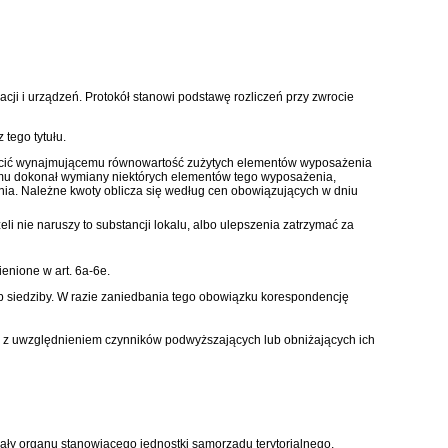
acji i urządzeń. Protokół stanowi podstawę rozliczeń przy zwrocie
tego tytułu.
wrócić wynajmującemu równowartość zużytych elementów wyposażenia
najmu dokonał wymiany niektórych elementów tego wyposażenia,
enia. Należne kwoty oblicza się według cen obowiązujących w dniu
 nie naruszy to substancji lokalu, albo ulepszenia zatrzymać za
nione w art. 6a-6e.
 siedziby. W razie zaniedbania tego obowiązku korespondencję
i, z uwzględnieniem czynników podwyższających lub obniżających ich
wały organu stanowiącego jednostki samorządu terytorialnego,