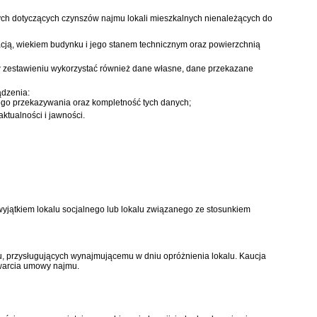
ch dotyczących czynszów najmu lokali mieszkalnych nienależących do
acją, wiekiem budynku i jego stanem technicznym oraz powierzchnią
w zestawieniu wykorzystać również dane własne, dane przekazane
ądzenia:
nego przekazywania oraz kompletność tych danych;
ktualności i jawności.
jątkiem lokalu socjalnego lub lokalu związanego ze stosunkiem
u, przysługujących wynajmującemu w dniu opróżnienia lokalu. Kaucja
awarcia umowy najmu.