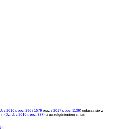
U. z 2016 r. poz. 296
i
1579
oraz
z 2017 r. poz. 1139
)
ogłasza się w
ch
(
Dz. U. z 2016 r. poz. 887
)
, z uwzględnieniem zmian
9
)
,