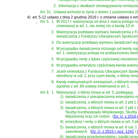
2.
Informacja o skutkach obowiązywania niniejsze
Art. 31.
Ustawa wchodzi w życie z dniem 1 października 20
4)
art. 5-12 ustawy z dnia 2 grudnia 2016 r. o zmianie ustawy o 
„
Art. 5.
1.
W 2017 r. waloryzacja od dnia 1 marca polega na
zmienianej w art. 1, nie mniej niż o kwotę 10 zł.
2.
Waloryzacja podstawy wymiaru świadczenia z F
świadczenia z Funduszu Ubezpieczeń Społecznych
3.
Do waloryzacji podstawy wymiaru świadczeń wypłac
4.
W przypadku świadczenia niższego od kwoty naj
art. 1, waloryzacja polega na podwyższeniu kwoty
5.
W przypadku renty z tytułu częściowej niezdolności
6.
W przypadku emerytury częściowej kwota waloryzac
7.
Jeżeli emerytura z Funduszu Ubezpieczeń Społecz
określony w ust. 1, przy czym kwotę, o której mo
8.
Kwoty maksymalnych zmniejszeń, o których mowa 
zgodnie z art. 89 ustawy zmienianej w art. 1.
Art. 6.
1.
Waloryzacji, o której mowa w art. 5, podlegają:
1)
świadczenia z ubezpieczenia emerytalno-
2)
świadczenia, o których mowa w
art. 2 pkt 
3)
świadczenia, o których mowa w
art. 2 pkt 
Służby Kontrwywiadu Wojskowego, Służby W
Więziennej oraz ich rodzin
(
Dz. U. z 2016 
4)
emerytury i renty, o których mowa w
art. 3 
5)
świadczenia, o których mowa w
art. 6 ust.
zawodowych
(
Dz. U. z 2015 r. poz. 1242
i
6)
świadczenia przedemerytalne i zasiłki prz