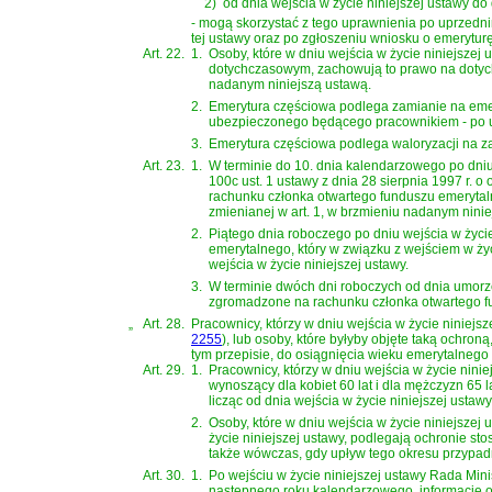
2)
od dnia wejścia w życie niniejszej ustawy do 
- mogą skorzystać z tego uprawnienia po uprzednim
tej ustawy oraz po zgłoszeniu wniosku o emeryturę
Art. 22.
1.
Osoby, które w dniu wejścia w życie niniejszej
dotychczasowym, zachowują to prawo na dotychc
nadanym niniejszą ustawą.
2.
Emerytura częściowa podlega zamianie na emery
ubezpieczonego będącego pracownikiem - po u
3.
Emerytura częściowa podlega waloryzacji na za
Art. 23.
1.
W terminie do 10. dnia kalendarzowego po dni
100c ust. 1 ustawy z dnia 28 sierpnia 1997 r. o
rachunku członka otwartego funduszu emerytaln
zmienianej w art. 1, w brzmieniu nadanym ninie
2.
Piątego dnia roboczego po dniu wejścia w życi
emerytalnego, który w związku z wejściem w życ
wejścia w życie niniejszej ustawy.
3.
W terminie dwóch dni roboczych od dnia umorz
zgromadzone na rachunku członka otwartego f
„
Art. 28.
Pracownicy, którzy w dniu wejścia w życie niniejs
2255
)
, lub osoby, które byłyby objęte taką ochron
tym przepisie, do osiągnięcia wieku emerytalnego
Art. 29.
1.
Pracownicy, którzy w dniu wejścia w życie nini
wynoszący dla kobiet 60 lat i dla mężczyzn 65 l
licząc od dnia wejścia w życie niniejszej ustaw
2.
Osoby, które w dniu wejścia w życie niniejszej 
życie niniejszej ustawy, podlegają ochronie st
także wówczas, gdy upływ tego okresu przypadni
Art. 30.
1.
Po wejściu w życie niniejszej ustawy Rada Mini
następnego roku kalendarzowego, informację o