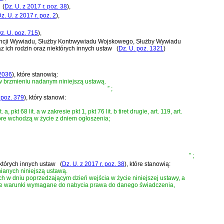
(
Dz. U. z 2017 r. poz. 38
)
,
z. U. z 2017 r. poz. 2
)
,
z. U. poz. 715
)
,
Agencji Wywiadu, Służby Kontrwywiadu Wojskowego, Służby Wywiadu
 ich rodzin oraz niektórych innych ustaw
(
Dz. U. poz. 1321
)
 2036
)
, które stanowią:
, w brzmieniu nadanym niniejszą ustawą.
”
;
 poz. 379
)
, który stanowi:
lit. a, pkt 68 lit. a w zakresie pkt 1, pkt 76 lit. b tiret drugie, art. 119, art.
. 1, które wchodzą w życie z dniem ogłoszenia;
”
;
ektórych innych ustaw
(
Dz. U. z 2017 r. poz. 38
)
, które stanowią:
ianych niniejszą ustawą.
h w dniu poprzedzającym dzień wejścia w życie niniejszej ustawy, a
ostałe warunki wymagane do nabycia prawa do danego świadczenia,