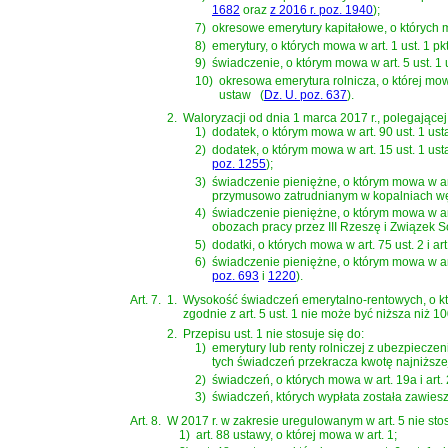
1682
oraz
z 2016 r. poz. 1940
)
;
7)
okresowe emerytury kapitałowe, o któryc
8)
emerytury, o których mowa w
art. 1 ust. 1 
9)
świadczenie, o którym mowa w
art. 5 ust.
10)
okresowa emerytura rolnicza, o której m
ustaw
(
Dz. U. poz. 637
)
.
2.
Waloryzacji od dnia 1 marca 2017 r., polegającej
1)
dodatek, o którym mowa w
art. 90 ust. 1 us
2)
dodatek, o którym mowa w
art. 15 ust. 1 u
poz. 1255
)
;
3)
świadczenie pieniężne, o którym mowa w
a
przymusowo zatrudnianym w kopalniach wę
4)
świadczenie pieniężne, o którym mowa w
a
obozach pracy przez III Rzeszę i Związek S
5)
dodatki, o których mowa w
art. 75 ust. 2 i
6)
świadczenie pieniężne, o którym mowa w
a
poz. 693
i
1220
)
.
Art. 7.
1.
Wysokość świadczeń emerytalno-rentowych, o który
zgodnie z art. 5 ust. 1 nie może być niższa niż 10
2.
Przepisu ust. 1 nie stosuje się do:
1)
emerytury lub renty rolniczej z ubezpiecze
tych świadczeń przekracza kwotę najniższej
2)
świadczeń, o których mowa w art. 19a i art. 
3)
świadczeń, których wypłata została zawieszo
Art. 8.
W 2017 r. w zakresie uregulowanym w art. 5 nie stos
1)
art. 88 ustawy, o której mowa w art. 1;