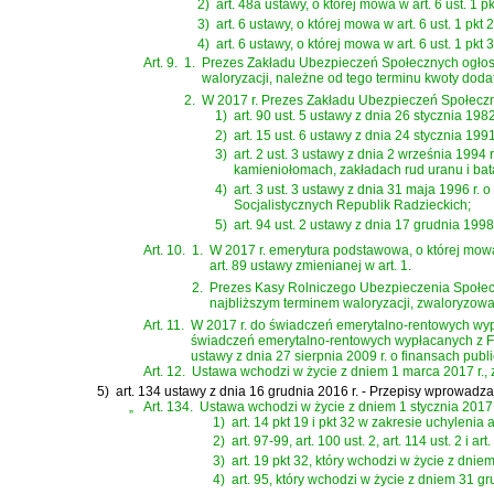
2)
art. 48a ustawy, o której mowa w art. 6 ust. 1 pk
3)
art. 6 ustawy, o której mowa w art. 6 ust. 1 pkt 2
4)
art. 6 ustawy, o której mowa w art. 6 ust. 1 pkt 3
Art. 9.
1.
Prezes Zakładu Ubezpieczeń Społecznych ogłosi,
waloryzacji, należne od tego terminu kwoty dodat
2.
W 2017 r. Prezes Zakładu Ubezpieczeń Społeczn
1)
art. 90 ust. 5 ustawy z dnia 26 stycznia 1982
2)
art. 15 ust. 6 ustawy z dnia 24 stycznia 1
3)
art. 2 ust. 3 ustawy z dnia 2 września 19
kamieniołomach, zakładach rud uranu i ba
4)
art. 3 ust. 3 ustawy z dnia 31 maja 1996 
Socjalistycznych Republik Radzieckich
;
5)
art. 94 ust. 2 ustawy z dnia 17 grudnia 19
Art. 10.
1.
W 2017 r. emerytura podstawowa, o której mowa
art. 89 ustawy zmienianej w art. 1.
2.
Prezes Kasy Rolniczego Ubezpieczenia Społeczn
najbliższym terminem waloryzacji, zwaloryzowa
Art. 11.
W 2017 r. do świadczeń emerytalno-rentowych wy
świadczeń emerytalno-rentowych wypłacanych z F
ustawy z dnia 27 sierpnia 2009 r. o finansach publ
Art. 12.
Ustawa wchodzi w życie z dniem 1 marca 2017 r., z
5)
art. 134 ustawy z dnia 16 grudnia 2016 r. - Przepisy wprowa
„
Art. 134.
Ustawa wchodzi w życie z dniem 1 stycznia 2017 r
1)
art. 14 pkt 19 i pkt 32 w zakresie uchylenia a
2)
art. 97-99, art. 100 ust. 2, art. 114 ust. 2 
3)
art. 19 pkt 32, który wchodzi w życie z dniem
4)
art. 95, który wchodzi w życie z dniem 31 gr