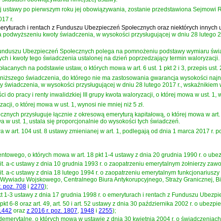
j ustawy po pierwszym roku jej obowiązywania, zostanie przedstawiona Sejmowi Rze
17 r.
emeryturach i rentach z Funduszu Ubezpieczeń Społecznych oraz niektórych innych 
 podwyższeniu kwoty świadczenia, w wysokości przysługującej w dniu 28 lutego 20
unduszu Ubezpieczeń Społecznych polega na pomnożeniu podstawy wymiaru świad
 i kwoty tego świadczenia ustalonej na dzień poprzedzający termin waloryzacji.
anych na podstawie ustaw, o których mowa w art. 6 ust. 1 pkt 2 i 3, przepis ust. 
niższego świadczenia, do którego nie ma zastosowania gwarancja wysokości najni
 świadczenia, w wysokości przysługującej w dniu 28 lutego 2017 r., wskaźnikiem wa
 do pracy i renty inwalidzkiej III grupy kwota waloryzacji, o której mowa w ust. 1, w
ji, o której mowa w ust. 1, wynosi nie mniej niż 5 zł.
nych przysługuje łącznie z okresową emeryturą kapitałową, o której mowa w art. 
wa w ust. 1, ustala się proporcjonalnie do wysokości tych świadczeń.
w art. 104 ust. 8 ustawy zmienianej w art. 1, podlegają od dnia 1 marca 2017 r.
rentowego, o których mowa w
art. 18 pkt 1-4 ustawy z dnia 20 grudnia 1990 r. o u
1 lit. a-c ustawy z dnia 10 grudnia 1993 r. o zaopatrzeniu emerytalnym żołnierzy za
1 lit. a-c ustawy z dnia 18 lutego 1994 r. o zaopatrzeniu emerytalnym funkcjonariu
ywiadu Wojskowego, Centralnego Biura Antykorupcyjnego, Straży Granicznej, Bi
r. poz. 708
i
2270
)
;
pkt 1-3 ustawy z dnia 17 grudnia 1998 r. o emeryturach i rentach z Funduszu Ubez
 1 pkt 6-8 oraz art. 49, art. 50 i art. 52 ustawy z dnia 30 października 2002 r. o ub
1442
oraz
z 2016 r. poz. 1807
,
1948
i
2255
)
;
edemerytalne, o których mowa w
ustawie z dnia 30 kwietnia 2004 r. o świadczeniac