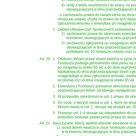
4)
renty z tytułu niezdolności do pracy, na 
obowiązującymi w dniu poprzedzającym dzi
- o zachowaniu prawa do świadczenia do dnia 
niniejszej ustawy, chyba że prawo do tych świ
zgłoszenia wniosku o emeryturę po osiągnięciu 
2.
Zakład Ubezpieczeń Społecznych powiadamia oso
1)
zachowaniu prawa do okresowej emerytury 
brzmieniu obowiązującym w dniu poprzedz
2)
możliwości zgłoszenia po osiągnięciu wiek
obowiązującym w dniu poprzedzającym dzi
podstawie art. 20 niniejszej ustawy oraz
Art. 20.
1.
Osobom, którym przed dniem wejścia w życie ni
Funduszu podlega ponownemu obliczeniu na zasa
po osiągnięciu wieku 65 lat, a do dnia poprze
kapitałową do dnia poprzedzającego dzień zgło
osiągniętego w dniu zgłoszenia wniosku, wedłu
wcześniej niż od dnia osiągnięcia wieku 65 lat.
2.
Emerytura z Funduszu ponownie obliczona zgodn
poprzedzającym dzień, od którego nastąpiło p
3.
W przypadku określonym w ust. 1 prawo do okr
4.
Do osób, o których mowa w ust. 1, które do dn
którym mowa w ust. 1, stosuje się przepis art.
5.
Przepisy ust. 1-4 stosuje się odpowiednio do u
emerytury wskutek zawieszenia prawa do świadc
Art. 21.
Nauczyciele, którzy spełnili warunki określone w
a
1)
przed dniem wejścia w życie niniejszej ustawy
w brzmieniu obowiązującym w dniu poprzedza