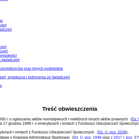
ie
czeń
iadczeń
czeń
dczeń
 wysokości
a świadczeń
dczeniobiorców oraz innych podmiotów
zeń, egzekucja i potrącenia ze świadczeń
ch
Treść obwieszczenia
 2000 r. o ogłaszaniu aktów normatywnych i niektórych innych aktów prawnych
(
Dz. 
ia 17 grudnia 1998 r. o emeryturach i rentach z Funduszu Ubezpieczeń Społeczny
eryturach i rentach z Funduszu Ubezpieczeń Społecznych
(
Dz. U. poz. 2036
)
,
stawę o Krajowej Administracji Skarbowej
(
Dz. U. poz. 1948
oraz
z 2017 r. poz. 37