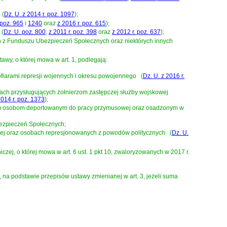
(
Dz. U. z 2014 r. poz. 1097
)
;
 poz. 965
i
1240
oraz
z 2016 r. poz. 615
)
;
(
Dz. U. poz. 800
,
z 2011 r. poz. 398
oraz
z 2012 r. poz. 637
)
;
ach z Funduszu Ubezpieczeń Społecznych oraz niektórych innych
awy, o której mowa w art. 1, podlegają:
 ofiarami represji wojennych i okresu powojennego
(
Dz. U. z 2016 r.
niach przysługujących żołnierzom zastępczej służby wojskowej
2014 r. poz. 1373
)
;
jącym osobom deportowanym do pracy przymusowej oraz osadzonym w
 Ubezpieczeń Społecznych
;
cznej oraz osobach represjonowanych z powodów politycznych
(
Dz. U.
czej, o której mowa w art. 6 ust. 1 pkt 10, zwaloryzowanych w 2017 r.
, na podstawie przepisów ustawy zmienianej w art. 3, jeżeli suma