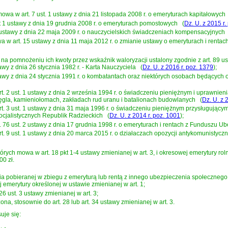
h mowa w
art. 7 ust. 1 ustawy z dnia 21 listopada 2008 r. o emeryturach kapitałowych
pkt 1 ustawy z dnia 19 grudnia 2008 r. o emeryturach pomostowych
(
Dz. U. z 2015 r.
 1 ustawy z dnia 22 maja 2009 r. o nauczycielskich świadczeniach kompensacyjnych
owa w
art. 15 ustawy z dnia 11 maja 2012 r. o zmianie ustawy o emeryturach i rent
 na pomnożeniu ich kwoty przez wskaźnik waloryzacji ustalony zgodnie z art. 89 ust
tawy z dnia 26 stycznia 1982 r. - Karta Nauczyciela
(
Dz. U. z 2016 r. poz. 1379
)
;
stawy z dnia 24 stycznia 1991 r. o kombatantach oraz niektórych osobach będących
rt. 2 ust. 1 ustawy z dnia 2 września 1994 r. o świadczeniu pieniężnym i uprawnie
gla, kamieniołomach, zakładach rud uranu i batalionach budowlanych
(
Dz. U. z 
rt. 3 ust. 1 ustawy z dnia 31 maja 1996 r. o świadczeniu pieniężnym przysługu
ocjalistycznych Republik Radzieckich
(
Dz. U. z 2014 r. poz. 1001
)
;
 art. 76 ust. 2 ustawy z dnia 17 grudnia 1998 r. o emeryturach i rentach z Funduszu
rt. 9 ust. 1 ustawy z dnia 20 marca 2015 r. o działaczach opozycji antykomunisty
ch mowa w art. 18 pkt 1-4 ustawy zmienianej w art. 3, i okresowej emerytury rolni
00 zł.
nia pobieranej w zbiegu z emeryturą lub rentą z innego ubezpieczenia społecznego
 emerytury określonej w ustawie zmienianej w art. 1;
26 ust. 3 ustawy zmienianej w art. 3;
na, stosownie do art. 28 lub art. 34 ustawy zmienianej w art. 3.
uje się: