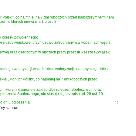
Polski”, co najmniej na 7 dni roboczych przed najbliższym terminem
eń, o których mowa w art. 5 ust. 8.
h i okresu powojennego
;
czej służby wojskowej przymusowo zatrudnianym w kopalniach węgla,
sowej oraz osadzonym w obozach pracy przez III Rzeszę i Związek
 podlega waloryzacji wskaźnikiem waloryzacji ustalonym zgodnie z
ej „Monitor Polski”, co najmniej na 7 dni roboczych przed
h, którymi dysponuje Zakład Ubezpieczeń Społecznych, oraz
eczenia Społecznego, nie stosuje się przepisu
art. 29 ust. 10
po dniu ogłoszenia.
”
;
tóry stanowi: