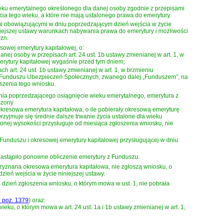
 wieku emerytalnego określonego dla danej osoby zgodnie z przepisami
cia tego wieku, a które nie mają ustalonego prawa do emerytury
mi obowiązującymi w dniu poprzedzającym dzień wejścia w życie
iniejszej ustawy warunkach nabywania prawa do emerytury i możliwości
yzn.
owej emerytury kapitałowej, o:
ej osoby w przepisach art. 24 ust. 1b ustawy zmienianej w art. 1, w
erytury kapitałowej wygaśnie przed tym dniem;
h art. 24 ust. 1b ustawy zmienianej w art. 1, w brzmieniu
 z Funduszu Ubezpieczeń Społecznych, zwanego dalej „Funduszem”, na
szenia tego wniosku.
dnia poprzedzającego osiągnięcie wieku emerytalnego, emerytura z
szony
okresowa emerytura kapitałowa, o ile pobierały okresową emeryturę
yjmuje się średnie dalsze trwanie życia ustalone dla wieku
zonej wysokości przysługuje od miesiąca zgłoszenia wniosku, nie
Funduszu i okresowej emerytury kapitałowej przysługującej w dniu
astąpiło ponowne obliczenie emerytury z Funduszu.
rzyznana okresowa emerytura kapitałowa, nie zgłoszą wniosku, o
zień wejścia w życie niniejszej ustawy.
 dzień zgłoszenia wniosku, o którym mowa w ust. 1, nie pobrała
. poz. 1379
)
oraz:
ieku, o którym mowa w art. 24 ust. 1a i 1b ustawy zmienianej w art. 1,