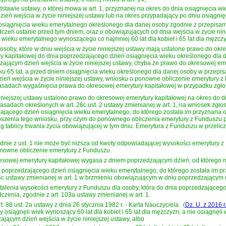
podstawie ustawy, o której mowa w art. 1, przyznanej na okres do dnia osiągnięcia
eń wejścia w życie niniejszej ustawy lub na okres przypadający po dniu osiągnię
osiągnięcia wieku emerytalnego określonego dla danej osoby zgodnie z przepisa
adczeń ustanie przed tym dniem, oraz o obowiązujących od dnia wejścia w życie n
wieku emerytalnego wynoszącego co najmniej 60 lat dla kobiet i 65 lat dla mężcz
by, które w dniu wejścia w życie niniejszej ustawy mają ustalone prawo do okres
kapitałowej do dnia poprzedzającego dzień osiągnięcia wieku określonego dla dan
ającym dzień wejścia w życie niniejszej ustawy, chyba że prawo do okresowej em
u 65 lat, a przed dniem osiągnięcia wieku określonego dla danej osoby w przepisac
eń wejścia w życie niniejszej ustawy, wniosku o ponowne obliczenie emerytury
 zasadach wygaśnięcia prawa do okresowej emerytury kapitałowej w przypadku zgło
niejszej ustawy ustalono prawo do okresowej emerytury kapitałowej na okres do 
dach określonych w art. 26c ust. 2 ustawy zmienianej w art. 1, na wniosek zgło
dzającego dzień osiągnięcia wieku emerytalnego, do którego została im przyznana 
szenia tego wniosku, przy czym do ponownego obliczenia emerytury z Funduszu prz
g tablicy trwania życia obowiązującej w tym dniu. Emerytura z Funduszu w przelic
ie z ust. 1 nie może być niższa od kwoty odpowiadającej wysokości emerytury z 
onowne obliczenie emerytury z Funduszu.
esowej emerytury kapitałowej wygasa z dniem poprzedzającym dzień, od którego n
ia poprzedzającego dzień osiągnięcia wieku emerytalnego, do którego została im p
 26c ustawy zmienianej w art. 1 w brzmieniu obowiązującym w dniu poprzedzającym d
stalenia wysokości emerytury z Funduszu dla osoby, która do dnia poprzedzającego
zenia, zgodnie z art. 103a ustawy zmienianej w art. 1.
rt. 88 ust. 2a ustawy z dnia 26 stycznia 1982 r. - Karta Nauczyciela
(
Dz. U. z 2016 r
 osiągnęli wiek wynoszący 60 lat dla kobiet i 65 lat dla mężczyzn, a nie osiągnęli w
jącym dzień wejścia w życie niniejszej ustawy, albo