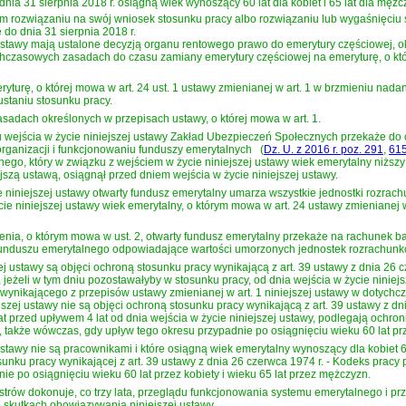
dnia 31 sierpnia 2018 r. osiągną wiek wynoszący 60 lat dla kobiet i 65 lat dla męż
 rozwiązaniu na swój wniosek stosunku pracy albo rozwiązaniu lub wygaśnięciu sto
 do dnia 31 sierpnia 2018 r.
 ustawy mają ustalone decyzją organu rentowego prawo do emerytury częściowej, okr
zasowych zasadach do czasu zamiany emerytury częściowej na emeryturę, o której
turę, o której mowa w art. 24 ust. 1 ustawy zmienianej w art. 1 w brzmieniu nad
staniu stosunku pracy.
sadach określonych w przepisach ustawy, o której mowa w art. 1.
u wejścia w życie niniejszej ustawy Zakład Ubezpieczeń Społecznych przekaże do
 organizacji i funkcjonowaniu funduszy emerytalnych
(
Dz. U. z 2016 r. poz. 291
,
61
ego, który w związku z wejściem w życie niniejszej ustawy wiek emerytalny niższy
jszą ustawą, osiągnął przed dniem wejścia w życie niniejszej ustawy.
e niniejszej ustawy otwarty fundusz emerytalny umarza wszystkie jednostki rozra
ie niniejszej ustawy wiek emerytalny, o którym mowa w art. 24 ustawy zmienianej 
enia, o którym mowa w ust. 2, otwarty fundusz emerytalny przekaże na rachunek
unduszu emerytalnego odpowiadające wartości umorzonych jednostek rozrachun
zej ustawy są objęci ochroną stosunku pracy wynikającą z
art. 39 ustawy z dnia 26 
ą, jeżeli w tym dniu pozostawałyby w stosunku pracy, od dnia wejścia w życie ninie
 wynikającego z przepisów ustawy zmienianej w art. 1 niniejszej ustawy w dotych
ejszej ustawy nie są objęci ochroną stosunku pracy wynikającą z
art. 39 ustawy z d
at przed upływem 4 lat od dnia wejścia w życie niniejszej ustawy, podlegają ochroni
y, także wówczas, gdy upływ tego okresu przypadnie po osiągnięciu wieku 60 lat prz
ustawy nie są pracownikami i które osiągną wiek emerytalny wynoszący dla kobiet 6
osunku pracy wynikającej z
art. 39 ustawy z dnia 26 czerwca 1974 r. - Kodeks pracy
p
e po osiągnięciu wieku 60 lat przez kobiety i wieku 65 lat przez mężczyzn.
strów dokonuje, co trzy lata, przeglądu funkcjonowania systemu emerytalnego i pr
 skutkach obowiązywania niniejszej ustawy.