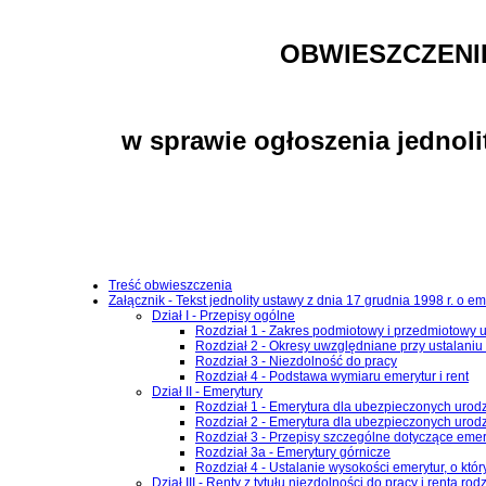
OBWIESZCZENI
w sprawie ogłoszenia jednol
Treść obwieszczenia
Załącznik - Tekst jednolity ustawy z dnia 17 grudnia 1998 r. o
Dział I - Przepisy ogólne
Rozdział 1 - Zakres podmiotowy i przedmiotowy 
Rozdział 2 - Okresy uwzględniane przy ustalaniu
Rozdział 3 - Niezdolność do pracy
Rozdział 4 - Podstawa wymiaru emerytur i rent
Dział II - Emerytury
Rozdział 1 - Emerytura dla ubezpieczonych urodz
Rozdział 2 - Emerytura dla ubezpieczonych urodz
Rozdział 3 - Przepisy szczególne dotyczące emer
Rozdział 3a - Emerytury górnicze
Rozdział 4 - Ustalanie wysokości emerytur, o któ
Dział III - Renty z tytułu niezdolności do pracy i renta rod