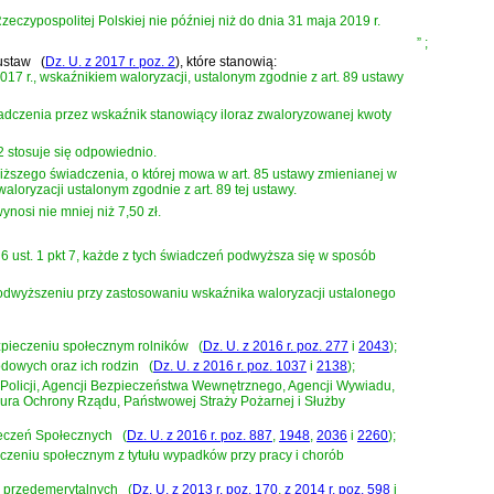
czypospolitej Polskiej nie później niż do dnia 31 maja 2019 r.
”
;
ustaw
(
Dz. U. z 2017 r. poz. 2
)
, które stanowią:
17 r., wskaźnikiem waloryzacji, ustalonym zgodnie z art. 89 ustawy
czenia przez wskaźnik stanowiący iloraz zwaloryzowanej kwoty
2 stosuje się odpowiednio.
ższego świadczenia, o której mowa w art. 85 ustawy zmienianej w
loryzacji ustalonym zgodnie z art. 89 tej ustawy.
ynosi nie mniej niż 7,50 zł.
6 ust. 1 pkt 7, każde z tych świadczeń podwyższa się w sposób
 podwyższeniu przy zastosowaniu wskaźnika waloryzacji ustalonego
bezpieczeniu społecznym rolników
(
Dz. U. z 2016 r. poz. 277
i
2043
)
;
wodowych oraz ich rodzin
(
Dz. U. z 2016 r. poz. 1037
i
2138
)
;
szy Policji, Agencji Bezpieczeństwa Wewnętrznego, Agencji Wywiadu,
ura Ochrony Rządu, Państwowej Straży Pożarnej i Służby
pieczeń Społecznych
(
Dz. U. z 2016 r. poz. 887
,
1948
,
2036
i
2260
)
;
ezpieczeniu społecznym z tytułu wypadków przy pracy i chorób
h przedemerytalnych
(
Dz. U. z 2013 r. poz. 170
,
z 2014 r. poz. 598
i