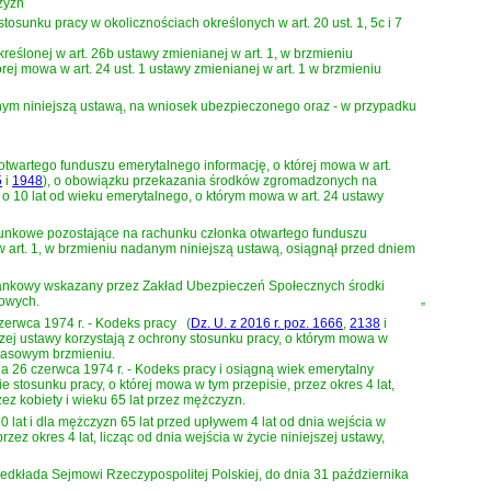
czyzn
sunku pracy w okolicznościach określonych w art. 20 ust. 1, 5c i 7
eślonej w art. 26b ustawy zmienianej w art. 1, w brzmieniu
 mowa w art. 24 ust. 1 ustawy zmienianej w art. 1 w brzmieniu
anym niniejszą ustawą, na wniosek ubezpieczonego oraz - w przypadku
 otwartego funduszu emerytalnego informację, o której mowa w
art.
5
i
1948
)
, o obowiązku przekazania środków zgromadzonych na
 o 10 lat od wieku emerytalnego, o którym mowa w art. 24 ustawy
chunkowe pozostające na rachunku członka otwartego funduszu
w art. 1, w brzmieniu nadanym niniejszą ustawą, osiągnął przed dniem
 bankowy wskazany przez Zakład Ubezpieczeń Społecznych środki
kowych.
”
czerwca 1974 r. - Kodeks pracy
(
Dz. U. z 2016 r. poz. 1666
,
2138
i
jszej ustawy korzystają z ochrony stosunku pracy, o którym mowa w
czasowym brzmieniu.
nia 26 czerwca 1974 r. - Kodeks pracy
i osiągną wiek emerytalny
e stosunku pracy, o której mowa w tym przepisie, przez okres 4 lat,
ez kobiety i wieku 65 lat przez mężczyzn.
0 lat i dla mężczyzn 65 lat przed upływem 4 lat od dnia wejścia w
rzez okres 4 lat, licząc od dnia wejścia w życie niniejszej ustawy,
zedkłada Sejmowi Rzeczypospolitej Polskiej, do dnia 31 października