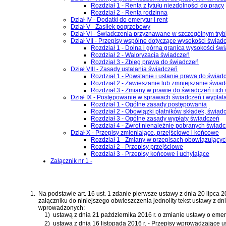
Rozdział 1 - Renta z tytułu niezdolności do pracy
Rozdział 2 - Renta rodzinna
Dział IV - Dodatki do emerytur i rent
Dział V - Zasiłek pogrzebowy
Dział VI - Świadczenia przyznawane w szczególnym tryb
Dział VII - Przepisy wspólne dotyczące wysokości świad
Rozdział 1 - Dolna i górna granica wysokości św
Rozdział 2 - Waloryzacja świadczeń
Rozdział 3 - Zbieg prawa do świadczeń
Dział VIII - Zasady ustalania świadczeń
Rozdział 1 - Powstanie i ustanie prawa do świad
Rozdział 2 - Zawieszanie lub zmniejszanie świa
Rozdział 3 - Zmiany w prawie do świadczeń i ich
Dział IX - Postępowanie w sprawach świadczeń i wypłat
Rozdział 1 - Ogólne zasady postępowania
Rozdział 2 - Obowiązki płatników składek, świa
Rozdział 3 - Ogólne zasady wypłaty świadczeń
Rozdział 4 - Zwrot nienależnie pobranych świadc
Dział X - Przepisy zmieniające, przejściowe i końcowe
Rozdział 1 - Zmiany w przepisach obowiązujący
Rozdział 2 - Przepisy przejściowe
Rozdział 3 - Przepisy końcowe i uchylające
Załącznik nr 1 -
1.
Na podstawie
art. 16 ust. 1 zdanie pierwsze ustawy z dnia 20 lipca
załączniku do niniejszego obwieszczenia jednolity tekst
ustawy z dn
wprowadzonych:
1)
ustawą z dnia 21 października 2016 r. o zmianie ustawy o em
2)
ustawą z dnia 16 listopada 2016 r. - Przepisy wprowadzające u