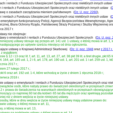
urach i rentach z Funduszu Ubezpieczeń Społecznych oraz niektórych innych ustaw
ch i rentach z Funduszu Ubezpieczeń Społecznych oraz niektórych innych ustaw
(
D
ustawę o zasadach zarządzania mieniem państwowym
(
Dz. U. poz. 2260
)
,
ch i rentach z Funduszu Ubezpieczeń Społecznych oraz niektórych innych ustaw
(
D
iu emerytalnym funkcjonariuszy Policji, Agencji Bezpieczeństwa Wewnętrznego, 
cznej, Biura Ochrony Rządu, Państwowej Straży Pożarnej i Służby Więziennej oraz
ca 2017 r.
stawy nie obejmuje:
e ustawy o emeryturach i rentach z Funduszu Ubezpieczeń Społecznych
(
Dz. U. poz.
iniejszej ustawy stosuje się przepis art. 141 ust. 1 ustawy, o której mowa w art. 1
następującego po upływie sześciu miesięcy od dnia ogłoszenia.
dzające ustawę o Krajowej Administracji Skarbowej
(
Dz. U. poz. 1948
oraz
z 2017 r.
 z wyjątkiem:
kresie § 12 i 13 oraz lit. f, art. 11, art. 13, art. 27, art. 38 pkt 39 lit. a tiret drugie, pkt 65 
 art. 164, art. 165 ust. 1, 2 i 6, art. 178, art. 190 ust. 1, art. 201 ust. 1 i art. 259 ust
cznia 2017 r.;
niem 27 lutego 2017 r.;
72 pkt 6 oraz art. 192 ust. 1-4, które wchodzą w życie z dniem 1 stycznia 2018 r.;
czerwca 2018 r.
zmianie ustawy o emeryturach i rentach z Funduszu Ubezpieczeń Społecznych oraz ni
obowiązków osób, które nabyły prawo do świadczeń określonych w przepisach zmien
12 r. prawa do świadczenia na warunkach określonych w przepisach obowiązującyc
wynoszący co najmniej 60 lat dla kobiet i 65 lat dla mężczyzn oraz spełniają poz
ej niż z dniem wejścia w życie niniejszej ustawy.
by, które w dniu wejścia w życie niniejszej ustawy mają ustalone prawo do:
ie ustawy, o której mowa w art. 11,
, o której mowa w art. 13,
jnego na podstawie ustawy, o której mowa w art. 14,