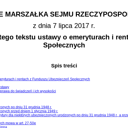
E MARSZAŁKA SEJMU RZECZYPOSPOL
z dnia 7 lipca 2017 r.
itego tekstu ustawy o emeryturach i re
Społecznych
Spis treści
 emeryturach i rentach z Funduszu Ubezpieczeń Społecznych
ustawy
 prawa do świadczeń i ich wysokości
onych po dniu 31 grudnia 1948 r.
onych przed dniem 1 stycznia 1949 r.
ytury dla niektórych ubezpieczonych urodzonych po dniu 31 grudnia 1948 r., a prze
rych mowa w art. 27-50e
zinna