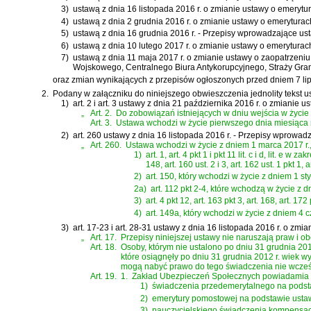
3)
ustawą z dnia 16 listopada 2016 r. o zmianie ustawy o emeryt
4)
ustawą z dnia 2 grudnia 2016 r. o zmianie ustawy o emerytura
5)
ustawą z dnia 16 grudnia 2016 r. - Przepisy wprowadzające 
6)
ustawą z dnia 10 lutego 2017 r. o zmianie ustawy o emerytura
7)
ustawą z dnia 11 maja 2017 r. o zmianie ustawy o zaopatrzen
Wojskowego, Centralnego Biura Antykorupcyjnego, Straży Grani
oraz zmian wynikających z przepisów ogłoszonych przed dniem 7 lip
2.
Podany w załączniku do niniejszego obwieszczenia jednolity tekst u
1)
art. 2 i art. 3 ustawy z dnia 21 października 2016 r. o zmiani
„
Art. 2.
Do zobowiązań istniejących w dniu wejścia w życie n
Art. 3.
Ustawa wchodzi w życie pierwszego dnia miesiąca 
2)
art. 260 ustawy z dnia 16 listopada 2016 r. - Przepisy wprowa
„
Art. 260.
Ustawa wchodzi w życie z dniem 1 marca 2017 r.,
1)
art. 1, art. 4 pkt 1 i pkt 11 lit. c i d, lit. e w za
148, art. 160 ust. 2 i 3, art. 162 ust. 1 pkt 1,
2)
art. 150, który wchodzi w życie z dniem 1 sty
2a)
art. 112 pkt 2-4, które wchodzą w życie z d
3)
art. 4 pkt 12, art. 163 pkt 3, art. 168, art. 1
4)
art. 149a, który wchodzi w życie z dniem 4 
3)
art. 17-23 i art. 28-31 ustawy z dnia 16 listopada 2016 r. o 
„
Art. 17.
Przepisy niniejszej ustawy nie naruszają praw i 
Art. 18.
Osoby, którym nie ustalono po dniu 31 grudnia 20
które osiągnęły po dniu 31 grudnia 2012 r. wiek 
mogą nabyć prawo do tego świadczenia nie wcześni
Art. 19.
1.
Zakład Ubezpieczeń Społecznych powiadamia oso
1)
świadczenia przedemerytalnego na podstaw
2)
emerytury pomostowej na podstawie ustawy
3)
nauczycielskiego świadczenia kompensacy