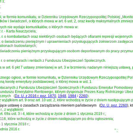
t 1;
;
.
 w formie komunikatu, w Dzienniku Urzędowym Rzeczypospolitej Polskiej „Monitor 
ków i świadczeń, o których mowa w art. 6 ust. 2, oraz kwoty maksymalnych zmniejsz
ych nie wydaje komunikatów, o których mowa w:
 r. - Karta Nauczyciela
;
991 r. o kombatantach oraz niektórych osobach będących ofiarami represji wojennyc
94 r. o świadczeniu pieniężnym i uprawnieniach przysługujących żołnierzom zastęp
talionach budowlanych
;
r. o świadczeniu pieniężnym przysługującym osobom deportowanym do pracy przymu
98 r. o emeryturach i rentach z Funduszu Ubezpieczeń Społecznych
.
 w art. 6 pkt 7 ustawy zmienianej w art. 3 w brzmieniu nadanym niniejszą ustawą,
ego ogłosi, w formie komunikatu, w Dzienniku Urzędowym Rzeczypospolitej Polski
ną kwotę emerytury podstawowej, o której mowa w ust. 1.
płacanych z Funduszu Ubezpieczeń Społecznych i Funduszu Emerytur Pomostowyc
unduszu Emerytalno-Rentowego, którym dysponuje Prezes Kasy Rolniczego Ubezpi
icznych
(
Dz. U. z 2016 r. poz. 1870
,
1948
,
1984
i
2260
)
.
 wyjątkiem art. 9 oraz art. 10 ust. 2, które wchodzą w życie z dniem następującym 
dzające ustawę o zasadach zarządzania mieniem państwowym
(
Dz. U. poz. 2260
)
, k
., z wyjątkiem:
rt. 69a ust. 3 i 4, które wchodzą w życie z dniem 1 stycznia 2019 r.;
i art. 116, które wchodzą w życie z dniem następującym po dniu ogłoszenia;
 1 stycznia 2018 r.;
udnia 2016 r.
”
;