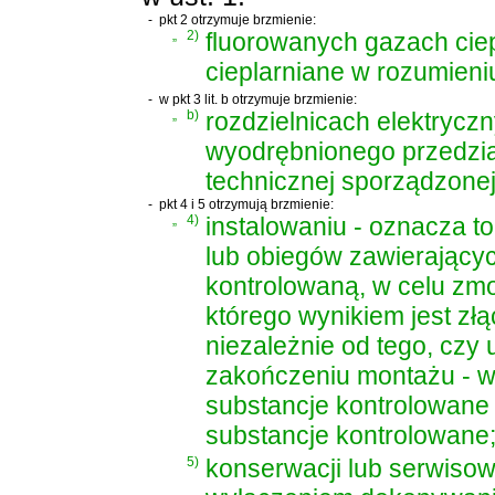
-
pkt 2 otrzymuje brzmienie:
„
2)
fluorowanych gazach ciep
cieplarniane w rozumieniu
-
w pkt 3 lit. b otrzymuje brzmienie:
„
b)
rozdzielnicach elektrycz
wyodrębnionego przedzia
technicznej sporządzonej
-
pkt 4 i 5 otrzymują brzmienie:
„
4)
instalowaniu - oznacza t
lub obiegów zawierający
kontrolowaną, w celu zmo
którego wynikiem jest z
niezależnie od tego, czy
zakończeniu montażu - w
substancje kontrolowane 
substancje kontrolowane
5)
konserwacji lub serwisow