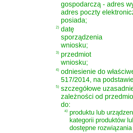
gospodarczą - adres wy
adres poczty elektronicz
posiada;
2)
datę
sporządzenia
wniosku;
3)
przedmiot
wniosku;
4)
odniesienie do właściw
517/2014, na podstawie
5)
szczegółowe uzasadnie
zależności od przedmiot
do:
a)
produktu lub urządzen
kategorii produktów l
dostępne rozwiązania 