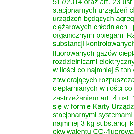
517/2014 oraz art. 23 ust
stacjonarnych urządzeń ch
urządzeń będących agreg
ciężarowych chłodniach i
organicznymi obiegami Ra
substancji kontrolowanyc
fluorowanych gazów ciepl
rozdzielnicami elektryczn
w ilości co najmniej 5 to
zawierających rozpuszcza
cieplarnianych w ilości c
zastrzeżeniem art. 4 ust.
się w formie Karty Urząd
stacjonarnymi systemami
najmniej 3 kg substancji 
ekwiwalentu CO
fluorowa
2