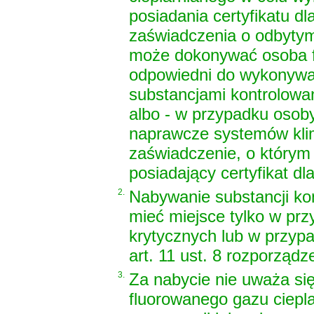
posiadania certyfikatu d
zaświadczenia o odbytym 
może dokonywać osoba fi
odpowiedni do wykonywa
substancjami kontrolowa
albo - w przypadku osoby
naprawcze systemów klim
zaświadczenie, o którym 
posiadający certyfikat d
2.
Nabywanie substancji ko
mieć miejsce tylko w pr
krytycznych lub w przyp
art. 11 ust. 8 rozporząd
3.
Za nabycie nie uważa się
fluorowanego gazu ciepl