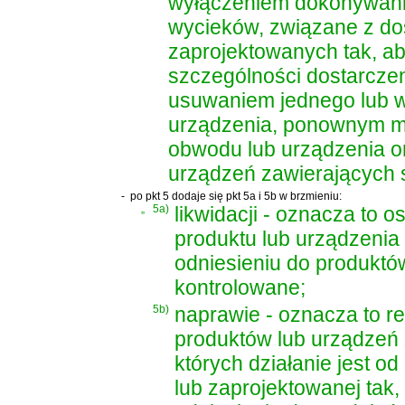
wyłączeniem dokonywani
wycieków, związane z do
zaprojektowanych tak, a
szczególności dostarczen
usuwaniem jednego lub w
urządzenia, ponownym m
obwodu lub urządzenia o
urządzeń zawierających 
-
po pkt 5 dodaje się pkt 5a i 5b w brzmieniu:
„
5a)
likwidacji - oznacza to o
produktu lub urządzenia
odniesieniu do produktó
kontrolowane;
5b)
naprawie - oznacza to r
produktów lub urządzeń 
których działanie jest o
lub zaprojektowanej tak