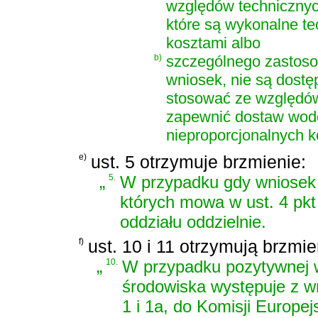
względów technicznyc
które są wykonalne te
kosztami albo
b)
szczególnego zastosow
wniosek, nie są dostę
stosować ze względów
zapewnić dostaw wodo
nieproporcjonalnych k
e)
ust. 5 otrzymuje brzmienie:
„
5.
W przypadku gdy wniosek 
których mowa w ust. 4 pkt 
oddziału oddzielnie.
f)
ust. 10 i 11 otrzymują brzmie
„
10.
W przypadku pozytywnej w
środowiska występuje z w
1 i 1a, do Komisji Europejs