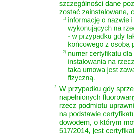
szczególności dane poz
zostać zainstalowane, o
1)
informację o nazwie i
wykonujących na rze
- w przypadku gdy ta
końcowego z osobą 
2)
numer certyfikatu dl
instalowania na rze
taka umowa jest zaw
fizyczną.
2.
W przypadku gdy sprze
napełnionych fluorowan
rzecz podmiotu uprawn
na podstawie certyfikat
dowodem, o którym mowa
517/2014, jest certyfika