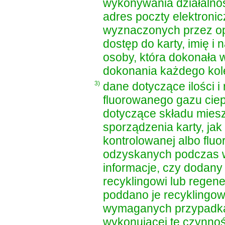
wykonywania działalnośc
adres poczty elektroni
wyznaczonych przez ope
dostęp do karty, imię i 
osoby, która dokonała w
dokonania każdego kole
3)
dane dotyczące ilości i
fluorowanego gazu ciep
dotyczące składu mies
sporządzenia karty, jak
kontrolowanej albo flu
odzyskanych podczas w
informacje, czy dodany
recyklingowi lub regene
poddano je recyklingowi
wymaganych przypadkac
wykonującej te czynnoś