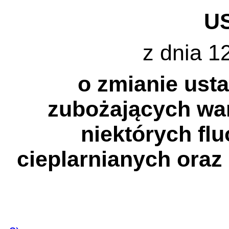
U
z dnia 12
o zmianie ust
zubożających wa
niektórych fl
cieplarnianych oraz