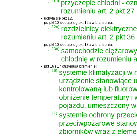
„
11a)
przyczepie chłodni - oz
rozumieniu art. 2 pkt 2
-
uchyla się pkt 12,
-
po pkt 12 dodaje się pkt 12a w brzmieniu:
„
12a)
rozdzielnicy elektryczne
rozumieniu art. 2 pkt 3
-
po pkt 13 dodaje się pkt 13a w brzmieniu:
„
13a)
samochodzie ciężarowy
chłodnię w rozumieniu a
-
pkt 16 i 17 otrzymują brzmienie:
„
16)
systemie klimatyzacji w 
urządzenie stanowiące u
kontrolowaną lub fluorow
obniżenie temperatury i 
pojazdu, umieszczony w 
17)
systemie ochrony przeci
przeciwpożarowe stanowi
zbiorników wraz z elem