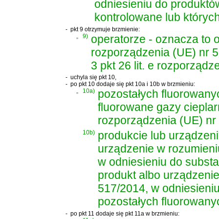
odniesieniu do produktó
kontrolowane lub których
-
pkt 9 otrzymuje brzmienie:
„
9)
operatorze - oznacza to o
rozporządzenia (UE) nr 5
3 pkt 26 lit. e rozporząd
-
uchyla się pkt 10,
-
po pkt 10 dodaje się pkt 10a i 10b w brzmieniu:
„
10a)
pozostałych fluorowany
fluorowane gazy cieplar
rozporządzenia (UE) nr
10b)
produkcie lub urządzeni
urządzenie w rozumieni
w odniesieniu do subst
produkt albo urządzeni
517/2014, w odniesieni
pozostałych fluorowany
-
po pkt 11 dodaje się pkt 11a w brzmieniu: