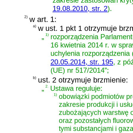
zakresie zastosowań kry
19.08.2010, str. 2
)
.
2)
w art. 1:
a)
w ust. 1 pkt 1 otrzymuje brz
„
1)
rozporządzenia Parlamentu
16 kwietnia 2014 r. w spr
uchylenia rozporządzenia
20.05.2014, str. 195
, z pó
(UE) nr 517/2014”;
b)
ust. 2 otrzymuje brzmienie:
„
2.
Ustawa reguluje:
1)
obowiązki podmiotów p
zakresie produkcji i us
zubożających warstwę o
oraz pozostałych fluoro
tymi substancjami i gaz