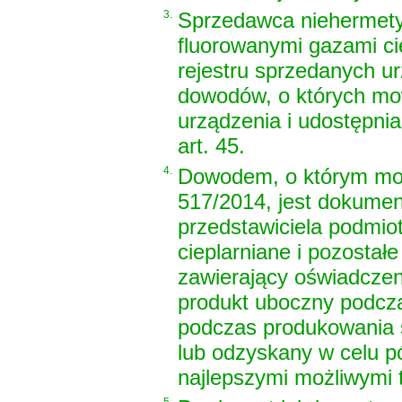
3.
Sprzedawca niehermety
fluorowanymi gazami ci
rejestru sprzedanych u
dowodów, o których mowa
urządzenia i udostępni
art. 45.
4.
Dowodem, o którym mowa
517/2014, jest dokume
przedstawiciela podmi
cieplarniane i pozostał
zawierający oświadczen
produkt uboczny podcz
podczas produkowania s
lub odzyskany w celu p
najlepszymi możliwymi 