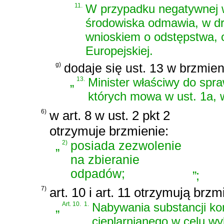
11.
W przypadku negatywnej w
środowiska odmawia, w dro
wnioskiem o odstępstwa, o
Europejskiej.
g)
dodaje się ust. 13 w brzmien
„
13.
Minister właściwy do spr
których mowa w ust. 1a, 
6)
w art. 8 w ust. 2 pkt 2
otrzymuje brzmienie:
„
2)
posiada zezwolenie
na zbieranie
odpadów;
”
;
7)
art. 10 i art. 11 otrzymują brzm
„
Art. 10.
1.
Nabywania substancji ko
cieplarnianego w celu 