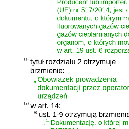
5.
Producent lub importer,
(UE) nr 517/2014, jest
dokumentu, o którym mo
fluorowanych gazów cie
gazów cieplarnianych do
organom, o których mow
w art. 19 ust. 6 rozpor
11)
tytuł rozdziału 2 otrzymuje
brzmienie:
„
Obowiązek prowadzenia
dokumentacji przez operato
urządzeń
12)
w art. 14:
a)
ust. 1-9 otrzymują brzmieni
„
1.
Dokumentację, o której mo