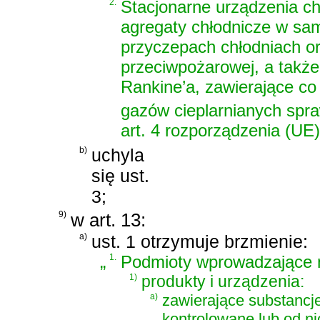
2.
Stacjonarne urządzenia ch
agregaty chłodnicze w sa
przyczepach chłodniach o
przeciwpożarowej, a także 
Rankine’a, zawierające co
gazów cieplarnianych spr
art. 4 rozporządzenia (UE
b)
uchyla
się ust.
3;
9)
w art. 13:
a)
ust. 1 otrzymuje brzmienie:
„
1.
Podmioty wprowadzające na
1)
produkty i urządzenia:
a)
zawierające substancj
kontrolowane lub od ni