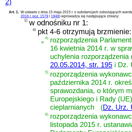
2)
Art. 1.
W
ustawie z dnia 15 maja 2015 r. o substancjach zubożających wars
2016 r. poz. 1579
i
1948
)
wprowadza się następujące zmiany:
1)
w odnośniku nr 1:
a)
pkt 4-6 otrzymują brzmienie:
„
4)
rozporządzenia Parlamentu
16 kwietnia 2014 r. w spr
uchylenia rozporządzenia
20.05.2014, str. 195
i Dz. 
5)
rozporządzenia wykonawcz
października 2014 r. okreś
sprawozdania, o którym m
Europejskiego i Rady (UE
cieplarnianych
(
Dz. Urz. 
6)
rozporządzenia wykonawcz
listopada 2015 r. ustanaw