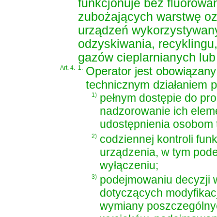
funkcjonuje bez fluorowa
zubożających warstwę oz
urządzeń wykorzystywanyc
odzyskiwania, recyklingu,
gazów cieplarnianych lu
Art. 4.
1.
Operator jest obowiązany
technicznym działaniem p
1)
pełnym dostępie do pro
nadzorowanie ich eleme
udostępnienia osobom 
2)
codziennej kontroli fun
urządzenia, w tym pode
wyłączeniu;
3)
podejmowaniu decyzji 
dotyczących modyfikacj
wymiany poszczególnyc