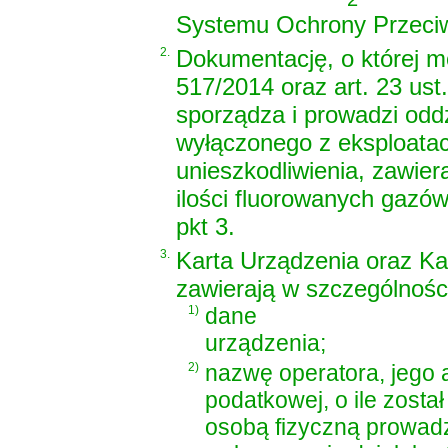
Systemu Ochrony Przeci
2.
Dokumentację, o której mo
517/2014 oraz art. 23 ust
sporządza i prowadzi oddz
wyłączonego z eksploatac
unieszkodliwienia, zawier
ilości fluorowanych gazów
pkt 3.
3.
Karta Urządzenia oraz K
zawierają w szczególnośc
1)
dane
urządzenia;
2)
nazwę operatora, jego a
podatkowej, o ile zost
osobą fizyczną prowad