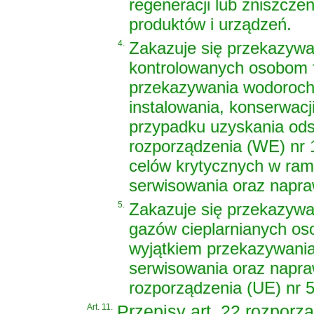
regeneracji lub zniszcze
produktów i urządzeń.
4.
Zakazuje się przekazywan
kontrolowanych osobom f
przekazywania wodoroch
instalowania, konserwac
przypadku uzyskania ods
rozporządzenia (WE) nr 
celów krytycznych w rama
serwisowania oraz napr
5.
Zakazuje się przekazywan
gazów cieplarnianych os
wyjątkiem przekazywania 
serwisowania oraz napraw
rozporządzenia (UE) nr 
Art. 11.
Przepisy art. 22 rozporz