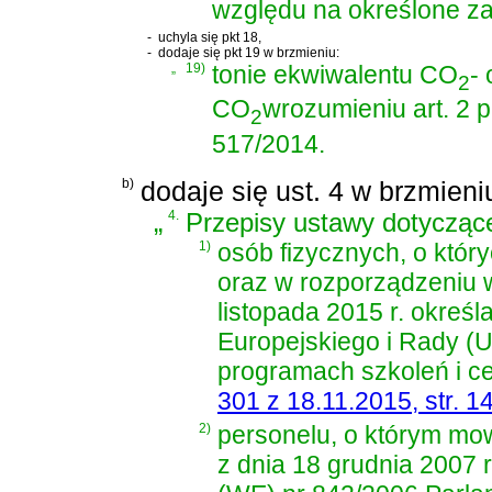
względu na określone za
-
uchyla się pkt 18,
-
dodaje się pkt 19 w brzmieniu:
„
19)
tonie ekwiwalentu CO
-
2
CO
wrozumieniu art. 2 
2
517/2014.
b)
dodaje się ust. 4 w brzmieni
„
4.
Przepisy ustawy dotyczące
1)
osób fizycznych, o któ
oraz w
rozporządzeniu 
listopada 2015 r. okreś
Europejskiego i Rady (
programach szkoleń i ce
301 z 18.11.2015, str. 1
2)
personelu, o którym m
z dnia 18 grudnia 2007