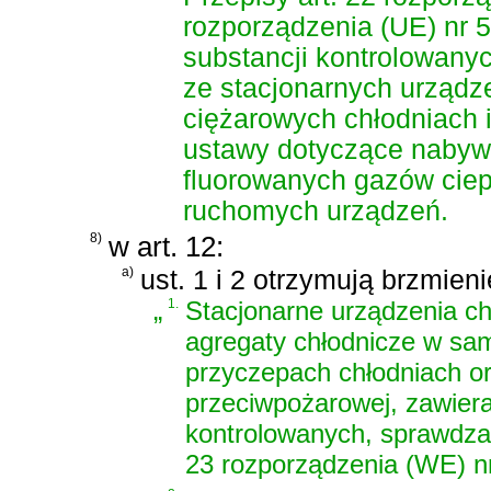
rozporządzenia (UE) nr 
substancji kontrolowany
ze stacjonarnych urząd
ciężarowych chłodniach 
ustawy dotyczące nabywa
fluorowanych gazów ciep
ruchomych urządzeń.
8)
w art. 12:
a)
ust. 1 i 2 otrzymują brzmieni
„
1.
Stacjonarne urządzenia ch
agregaty chłodnicze w sa
przyczepach chłodniach o
przeciwpożarowej, zawiera
kontrolowanych, sprawdza
23 rozporządzenia (WE) n