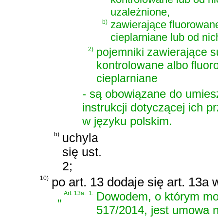
uzależnione,
b)
zawierające fluorowan
cieplarniane lub od ni
2)
pojemniki zawierające s
kontrolowane albo fluo
cieplarniane
- są obowiązane do umiesz
instrukcji dotyczącej ich 
w języku polskim.
b)
uchyla
się ust.
2;
10)
po art. 13 dodaje się art. 13a
„
Art. 13a.
1.
Dowodem, o którym mowa
517/2014, jest umowa n