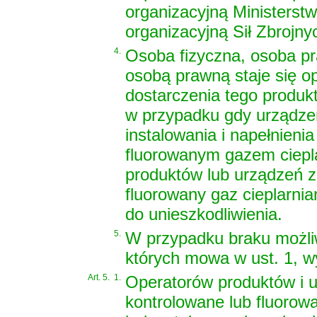
organizacyjną Ministerst
organizacyjną Sił Zbrojny
4.
Osoba fizyczna, osoba pr
osobą prawną staje się o
dostarczenia tego produkt
w przypadku gdy urządze
instalowania i napełnieni
fluorowanym gazem ciepla
produktów lub urządzeń z
fluorowany gaz cieplarni
do unieszkodliwienia.
5.
W przypadku braku możliw
których mowa w ust. 1, wy
Art. 5.
1.
Operatorów produktów i u
kontrolowane lub fluorow