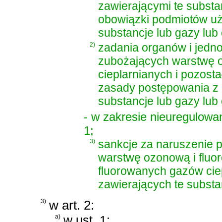
zawierającymi te substa
obowiązki podmiotów uży
substancje lub gazy lub
2)
zadania organów i jedn
zubożających warstwę 
cieplarnianych i pozost
zasady postępowania z p
substancje lub gazy lub
- w zakresie nieuregulow
1;
3)
sankcje za naruszenie 
warstwę ozonową i fluo
fluorowanych gazów cie
zawierających te substa
3)
w art. 2:
a)
w ust. 1: