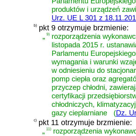
Parlamentu Europejskiego 
produktów i urządzeń zawi
Urz. UE L 301 z 18.11.2015
b)
pkt 9 otrzymuje brzmienie:
„
9)
rozporządzenia wykonawcz
listopada 2015 r. ustanaw
Parlamentu Europejskiego
wymagania i warunki wzaj
w odniesieniu do stacjona
pomp ciepła oraz agregat
przyczep chłodni, zawiera
certyfikacji przedsiębiors
chłodniczych, klimatyzacy
gazy cieplarniane
(
Dz. Ur
c)
pkt 11 otrzymuje brzmienie:
„
11)
rozporządzenia wykonawc