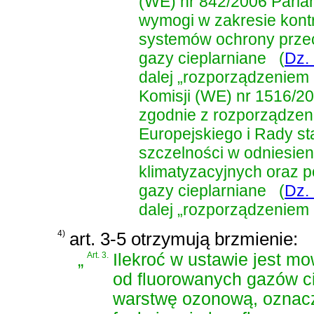
(WE) nr 842/2006 Parla
wymogi w zakresie kontr
systemów ochrony przec
gazy cieplarniane
(
Dz. 
dalej „rozporządzeniem
Komisji (WE) nr 1516/20
zgodnie z rozporządzen
Europejskiego i Rady s
szczelności w odniesien
klimatyzacyjnych oraz p
gazy cieplarniane
(
Dz. 
dalej „rozporządzeniem
4)
art. 3-5 otrzymują brzmienie:
„
Art. 3.
Ilekroć w ustawie jest m
od fluorowanych gazów ci
warstwę ozonową, oznacza