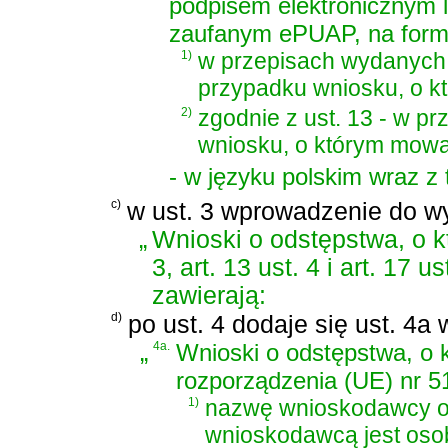
podpisem elektronicznym 
zaufanym ePUAP, na formu
1)
w przepisach wydanych 
przypadku wniosku, o k
2)
zgodnie z ust. 13 - w p
wniosku, o którym mowa
- w języku polskim wraz z
c)
w ust. 3 wprowadzenie do wy
„
Wnioski o odstępstwa, o kt
3, art. 13 ust. 4 i art. 17
zawierają:
d)
po ust. 4 dodaje się ust. 4a 
„
4a.
Wnioski o odstępstwa, o k
rozporządzenia (UE) nr 5
1)
nazwę wnioskodawcy or
wnioskodawcą jest oso