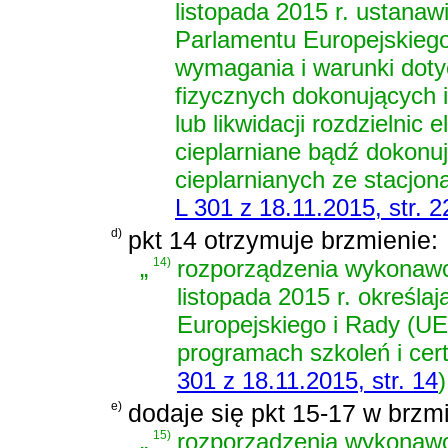
listopada 2015 r. ustana
Parlamentu Europejskiego
wymagania i warunki doty
fizycznych dokonujących i
lub likwidacji rozdzielnic
cieplarniane bądź dokon
cieplarnianych ze stacjon
L 301 z 18.11.2015, str. 2
d)
pkt 14 otrzymuje brzmienie:
„
14)
rozporządzenia wykonawc
listopada 2015 r. określ
Europejskiego i Rady (UE
programach szkoleń i cert
301 z 18.11.2015, str. 14
)
e)
dodaje się pkt 15-17 w brzmi
„
15)
rozporządzenia wykonawc