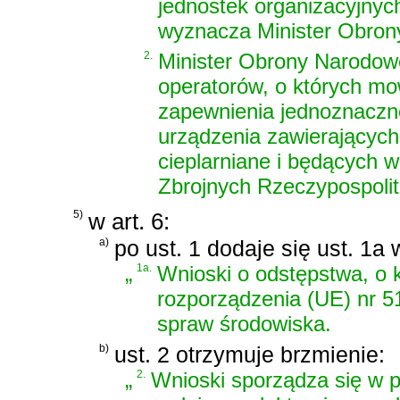
jednostek organizacyjnych
wyznacza Minister Obron
2.
Minister Obrony Narodowe
operatorów, o których mow
zapewnienia jednoznacznej
urządzenia zawierających
cieplarniane i będących w
Zbrojnych Rzeczypospolite
5)
w art. 6:
a)
po ust. 1 dodaje się ust. 1a 
„
1a.
Wnioski o odstępstwa, o k
rozporządzenia (UE) nr 5
spraw środowiska.
b)
ust. 2 otrzymuje brzmienie:
„
2.
Wnioski sporządza się w p