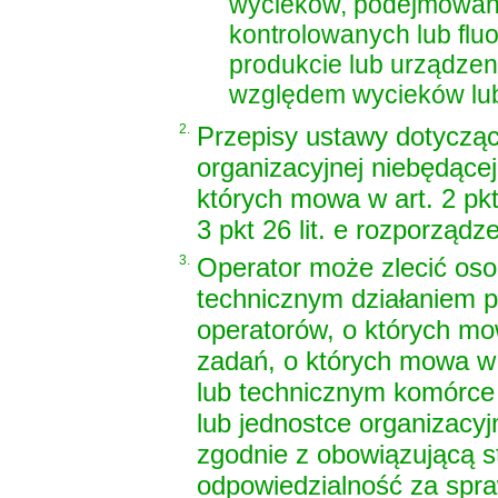
wycieków, podejmowaniu
kontrolowanych lub fl
produkcie lub urządzen
względem wycieków lub
2.
Przepisy ustawy dotyczące
organizacyjnej niebędące
których mowa w art. 2 pk
3 pkt 26 lit. e rozporząd
3.
Operator może zlecić osob
technicznym działaniem p
operatorów, o których mo
zadań, o których mowa w 
lub technicznym komórce
lub jednostce organizacyjn
zgodnie z obowiązującą s
odpowiedzialność za spra