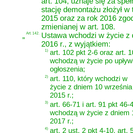
art. 104, uznaje się za spe
stację demontażu złożył w
2015 oraz za rok 2016 zgodn
zmienianej w art. 108.
„
Art. 142.
Ustawa wchodzi w życie z 
2016 r., z wyjątkiem:
1)
art. 102 pkt 2-6 oraz art. 1
wchodzą w życie po upływi
ogłoszenia;
2)
art. 110, który wchodzi w
życie z dniem 10 września
2015 r.;
3)
art. 66-71 i art. 91 pkt 46-
wchodzą w życie z dniem 
2017 r.;
4)
art. 2 ust. 2 pkt 4-10, art. 5