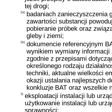
tej drogi;
2a)
badaniach zanieczyszczenia gl
zawartości substancji powoduj
pobieranie próbek oraz związ
gleby i ziemi;
2b)
dokumencie referencyjnym BAT
wynikiem wymiany informacji
zgodnie z przepisami dotyczą
określonego rodzaju działalno
techniki, aktualne wielkości e
okazji ustalania najlepszych d
konkluzje BAT oraz wszelkie n
3)
eksploatacji instalacji lub urz
użytkowanie instalacji lub urz
sprawności;