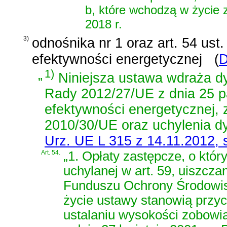
b, które wchodzą w życie 
2018 r.
3)
odnośnika nr 1 oraz
art. 54 ust
efektywności energetycznej
(
D
„
1)
Niniejsza ustawa wdraża
d
Rady 2012/27/UE z dnia 25 pa
efektywności energetycznej,
2010/30/UE oraz uchylenia d
Urz. UE L 315 z 14.11.2012, s
Art. 54.
„1. Opłaty zastępcze, o któr
uchylanej w art. 59, uiszc
Funduszu Ochrony Środowis
życie ustawy stanowią przy
ustalaniu wysokości zobowi