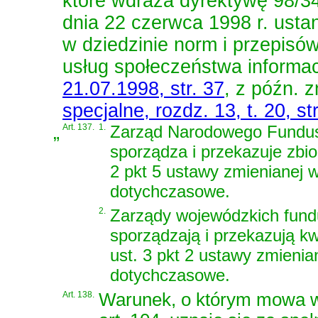
które wdraża
dyrektywę 98/3
dnia 22 czerwca 1998 r. ustan
w dziedzinie norm i przepisó
usług społeczeństwa informa
21.07.1998, str. 37
, z późn. 
specjalne, rozdz. 13, t. 20, st
„
Art. 137.
1.
Zarząd Narodowego Fundus
sporządza i przekazuje zbio
2 pkt 5 ustawy zmienianej w
dotychczasowe.
2.
Zarządy wojewódzkich fund
sporządzają i przekazują kw
ust. 3 pkt 2 ustawy zmienia
dotychczasowe.
Art. 138.
Warunek, o którym mowa w 