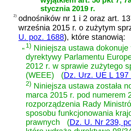
stycznia 2019 r.
2)
odnośników nr 1 i 2 oraz
art. 1
września 2015 r. o zużytym spr
U. poz. 1688
)
, które stanowią:
„
1)
Niniejsza ustawa dokonuje w
dyrektywy Parlamentu Europej
2012 r. w sprawie zużytego s
(WEEE)
(
Dz. Urz. UE L 197 
2)
Niniejsza ustawa została no
marca 2015 r. pod numerem 2
rozporządzenia Rady Ministró
sposobu funkcjonowania krajo
prawnych
(
Dz. U. Nr 239, p