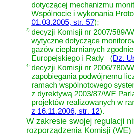
dotyczącej mechanizmu monit
Wspólnocie i wykonania Proto
01.03.2005, str. 57
)
;
3)
decyzji Komisji nr 2007/589/W
wytyczne dotyczące monitorow
gazów cieplarnianych zgodni
Europejskiego i Rady
(
Dz. Ur
4)
decyzji Komisji nr 2006/780/W
zapobiegania podwójnemu licz
ramach wspólnotowego system
z dyrektywą 2003/87/WE Parl
projektów realizowanych w ra
z 16.11.2006, str. 12
)
.
W zakresie swojej regulacji 
rozporządzenia Komisji (WE) 