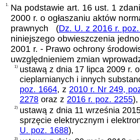
1.
Na podstawie
art. 16 ust. 1 zda
2000 r. o ogłaszaniu aktów norm
prawnych
(
Dz. U. z 2016 r. poz
niniejszego obwieszczenia jednol
2001 r. - Prawo ochrony środowi
uwzględnieniem zmian wprowad
1)
ustawą z dnia 17 lipca 2009 r.
cieplarnianych i innych substanc
poz. 1664
, z
2010 r. Nr 249, po
2278
oraz z
2016 r. poz. 2255
)
,
2)
ustawą z dnia 11 września 2015
sprzęcie elektrycznym i elektr
U. poz. 1688
)
,
3)