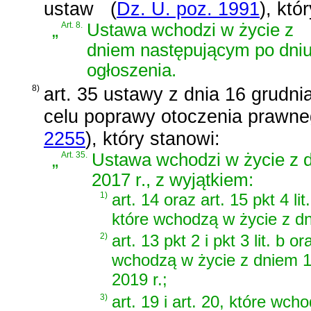
ustaw
(
Dz. U. poz. 1991
)
, któ
„
Art. 8.
Ustawa wchodzi w życie z
dniem następującym po dni
ogłoszenia.
8)
art. 35 ustawy z dnia 16 grudni
celu poprawy otoczenia prawne
2255
)
, który stanowi:
„
Art. 35.
Ustawa wchodzi w życie z d
2017 r., z wyjątkiem:
1)
art. 14 oraz art. 15 pkt 4 lit
które wchodzą w życie z dn
2)
art. 13 pkt 2 i pkt 3 lit. b or
wchodzą w życie z dniem 1
2019 r.;
3)
art. 19 i art. 20, które wch