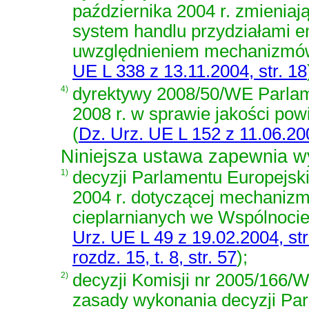
października 2004 r. zmienia
system handlu przydziałami e
uwzględnieniem mechanizmów 
UE L 338 z 13.11.2004, str. 18
4)
dyrektywy 2008/50/WE Parlam
2008 r. w sprawie jakości pow
(
Dz. Urz. UE L 152 z 11.06.200
Niniejsza ustawa zapewnia w
1)
decyzji Parlamentu Europejsk
2004 r. dotyczącej mechaniz
cieplarnianych we Wspólnocie
Urz. UE L 49 z 19.02.2004, str
rozdz. 15, t. 8, str. 57
)
;
2)
decyzji Komisji nr 2005/166/W
zasady wykonania decyzji Pa