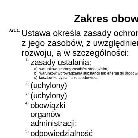
D
Zakres obow
Art. 1.
Ustawa określa zasady ochron
z jego zasobów, z uwzględn
rozwoju, a w szczególności:
1)
zasady ustalania:
a)
warunków ochrony zasobów środowiska,
b)
warunków wprowadzania substancji lub energii do środowi
c)
kosztów korzystania ze środowiska;
2)
(uchylony)
3)
(uchylony)
4)
obowiązki
organów
administracji;
5)
odpowiedzialność