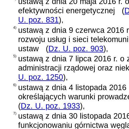
ustawą z dnia 20 maja 2016 r. 
efektywności energetycznej
(
D
U. poz. 831
)
,
4)
ustawą z dnia 9 czerwca 2016 r
rozwoju usług i sieci telekomun
ustaw
(
Dz. U. poz. 903
)
,
5)
ustawą z dnia 7 lipca 2016 r. o
administracji rządowej oraz nie
U. poz. 1250
)
,
6)
ustawą z dnia 4 listopada 2016 
określających warunki prowadze
(
Dz. U. poz. 1933
)
,
7)
ustawą z dnia 30 listopada 2016
funkcjonowaniu górnictwa węgl