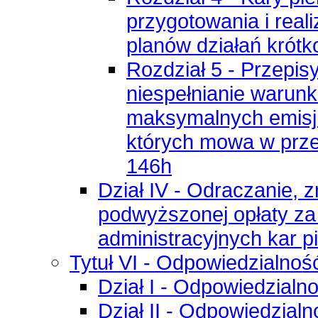
przygotowania i real
planów działań krót
Rozdział 5 - Przepis
niespełnianie warun
maksymalnych emisji 
których mowa w prze
146h
Dział IV - Odraczanie, 
podwyższonej opłaty za
administracyjnych kar p
Tytuł VI - Odpowiedzialnoś
Dział I - Odpowiedzialn
Dział II - Odpowiedzial