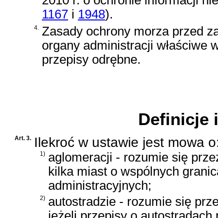
2010 r. o ochronie informacji n
1167
i
1948
)
.
4.
Zasady ochrony morza przed za
organy administracji właściwe 
przepisy odrębne.
D
Definicje
Art. 3.
Ilekroć w ustawie jest mowa o
1)
aglomeracji - rozumie się prze
kilka miast o wspólnych grani
administracyjnych;
2)
autostradzie - rozumie się prz
jeżeli przepisy o autostradac