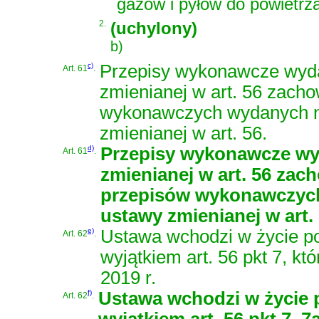
gazów i pyłów do powietrza
2.
(uchylony)
b)
c)
Przepisy wykonawcze wydan
Art. 61
.
zmienianej w art. 56 zach
wykonawczych wydanych na 
zmienianej w art. 56.
d)
Przepisy wykonawcze wyd
Art. 61
.
zmienianej w art. 56 zac
przepisów wykonawczych 
ustawy zmienianej w art. 
e)
Ustawa wchodzi w życie po 
Art. 62
.
wyjątkiem art. 56 pkt 7, kt
2019 r.
f)
Ustawa wchodzi w życie p
Art. 62
.
wyjątkiem art. 56 pkt 7, 