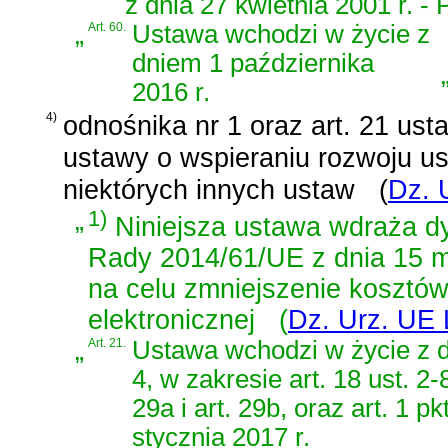
z dnia 27 kwietnia 2001 r. 
„
Art. 60.
Ustawa wchodzi w życie z
dniem 1 października
2016 r.
4)
odnośnika nr 1 oraz
art. 21 ust
ustawy o wspieraniu rozwoju us
niektórych innych ustaw
(
Dz. 
„
1)
Niniejsza ustawa wdraża
d
Rady 2014/61/UE z dnia 15 m
na celu zmniejszenie kosztów 
elektronicznej
(
Dz. Urz. UE L
„
Art. 21.
Ustawa wchodzi w życie z dn
4, w zakresie art. 18 ust. 2-8
29a i art. 29b, oraz art. 1 p
stycznia 2017 r.