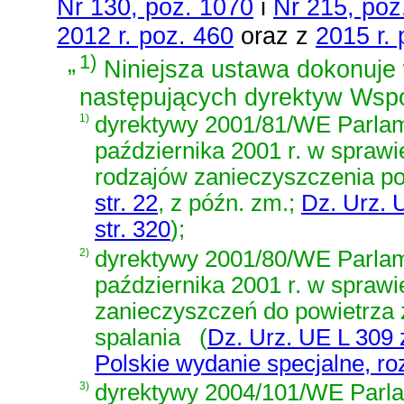
Nr 130, poz. 1070
i
Nr 215, poz
2012 r. poz. 460
oraz z
2015 r.
„
1)
Niniejsza ustawa dokonuje w
następujących dyrektyw Wspó
1)
dyrektywy 2001/81/WE Parlame
października 2001 r. w sprawi
rodzajów zanieczyszczenia po
str. 22
, z późn. zm.;
Dz. Urz. U
str. 320
)
;
2)
dyrektywy 2001/80/WE Parlame
października 2001 r. w sprawi
zanieczyszczeń do powietrza
spalania
(
Dz. Urz. UE L 309 z
Polskie wydanie specjalne, rozd
3)
dyrektywy 2004/101/WE Parla