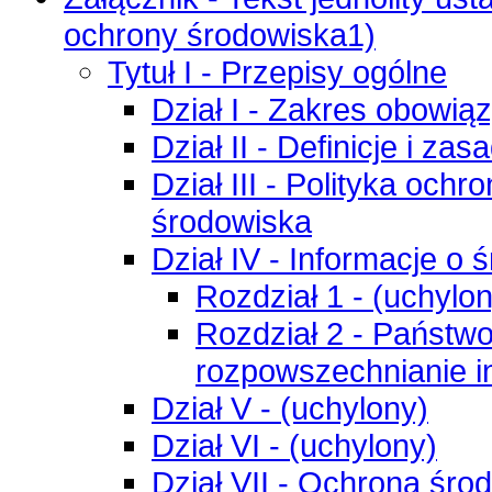
ochrony środowiska1)
Tytuł I - Przepisy ogólne
Dział I - Zakres obowi
Dział II - Definicje i za
Dział III - Polityka oc
środowiska
Dział IV - Informacje o 
Rozdział 1 - (uchylo
Rozdział 2 - Państw
rozpowszechnianie i
Dział V - (uchylony)
Dział VI - (uchylony)
Dział VII - Ochrona śr