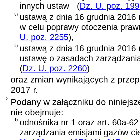
innych ustaw
(
Dz. U. poz. 19
8)
ustawą z dnia 16 grudnia 2016 r
w celu poprawy otoczenia praw
U. poz. 2255
)
,
9)
ustawą z dnia 16 grudnia 2016 
ustawę o zasadach zarządzan
(
Dz. U. poz. 2260
)
oraz zmian wynikających z prze
2017 r.
2.
Podany w załączniku do niniejsz
nie obejmuje:
1)
odnośnika nr 1 oraz
art. 60a-62
zarządzania emisjami gazów cie