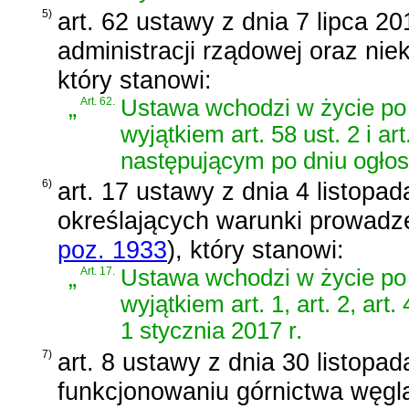
5)
art. 62 ustawy z dnia 7 lipca 20
administracji rządowej oraz nie
który stanowi:
„
Art. 62.
Ustawa wchodzi w życie po 
wyjątkiem art. 58 ust. 2 i a
następującym po dniu ogłos
6)
art. 17 ustawy z dnia 4 listopa
określających warunki prowadze
poz. 1933
)
, który stanowi:
„
Art. 17.
Ustawa wchodzi w życie po 
wyjątkiem art. 1, art. 2, art
1 stycznia 2017 r.
7)
art. 8 ustawy z dnia 30 listopa
funkcjonowaniu górnictwa węgl