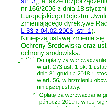
str. 3
)
, a także
rozporządzeni
nr 166/2006 z dnia 18 styczn
Europejskiego Rejestru Uwaln
zmieniającego dyrektywę Ra
L 33 z 04.02.2006, str. 1
)
.
Niniejszą ustawą zmienia się
Ochrony Środowiska
oraz
ust
ochrony środowiska
.
„
Art. 60a.
1.
Do opłaty za wprowadzanie 
w art. 273 ust. 1 pkt 1 usta
dnia 31 grudnia 2018 r. sto
w art. 56, w brzmieniu obo
niniejszej ustawy.
a)
Opłatę za wprowadzanie ga
2
.
półrocze 2019 r. wnosi si