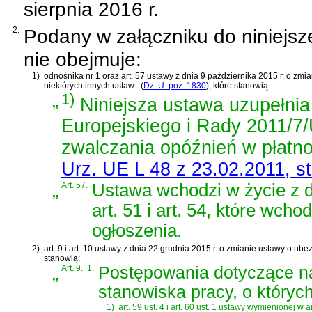
sierpnia 2016 r.
2.
Podany w załączniku do niniejsz
nie obejmuje:
1)
odnośnika nr 1 oraz
art. 57 ustawy z dnia 9 października 2015 r. o zm
niektórych innych ustaw
(
Dz. U. poz. 1830
)
, które stanowią:
„
1)
Niniejsza ustawa uzupełni
Europejskiego i Rady 2011/7/
zwalczania opóźnień w płatn
Urz. UE L 48 z 23.02.2011, st
„
Art. 57.
Ustawa wchodzi w życie z dn
art. 51 i art. 54, które wc
ogłoszenia.
2)
art. 9 i art. 10 ustawy z dnia 22 grudnia 2015 r. o zmianie ustawy o u
stanowią:
„
Art. 9.
1.
Postępowania dotyczące na
stanowiska pracy, o który
1)
art. 59 ust. 4 i art. 60 ust. 1 ustawy wymienionej w ar