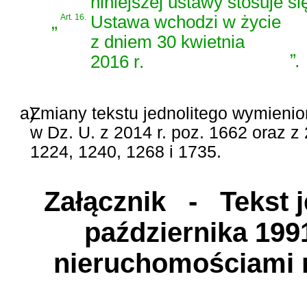
niniejszej ustawy stosuje s
„
Art. 16.
Ustawa wchodzi w życie
z dniem 30 kwietnia
”
.
2016 r.
a)
Zmiany tekstu jednolitego wymienio
w Dz. U. z 2014 r. poz. 1662 oraz z 
1224, 1240, 1268 i 1735.
Załącznik
- Tekst je
października 199
nieruchomościami 