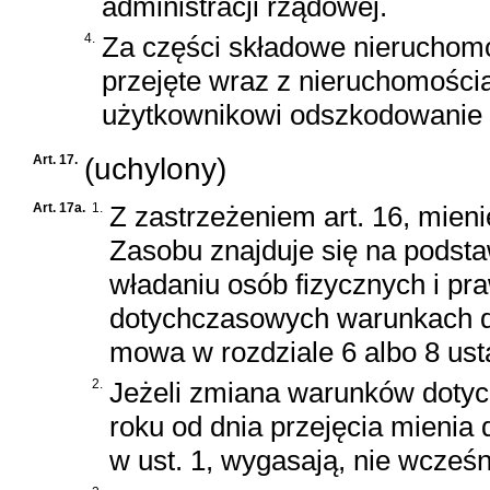
administracji rządowej.
4.
Za części składowe nieruchomo
przejęte wraz z nieruchomości
użytkownikowi odszkodowanie u
Art. 17.
(uchylony)
Art. 17a.
1.
Z zastrzeżeniem art. 16, mien
Zasobu znajduje się na podsta
władaniu osób fizycznych i pr
dotychczasowych warunkach do
mowa w rozdziale 6 albo 8 ust
2.
Jeżeli zmiana warunków dotyc
roku od dnia przejęcia mienia
w ust. 1, wygasają, nie wcześn