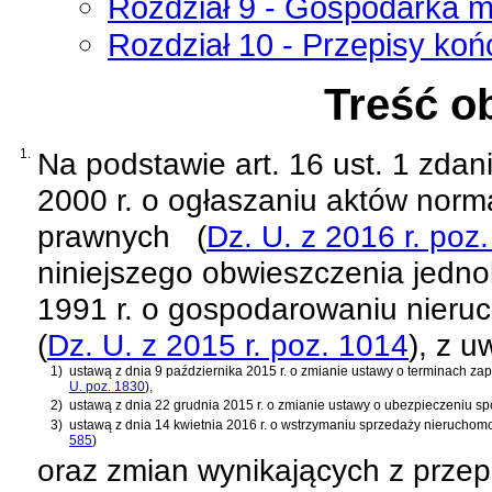
Rozdział 9 - Gospodarka m
Rozdział 10 - Przepisy koń
Treść o
1.
Na podstawie
art. 16 ust. 1 zda
2000 r. o ogłaszaniu aktów norm
prawnych
(
Dz. U. z 2016 r. poz
niniejszego obwieszczenia jednol
1991 r. o gospodarowaniu nieru
(
Dz. U. z 2015 r. poz. 1014
)
, z 
1)
ustawą z dnia 9 października 2015 r. o zmianie ustawy o terminach za
U. poz. 1830
)
,
2)
ustawą z dnia 22 grudnia 2015 r. o zmianie ustawy o ubezpieczeniu sp
3)
ustawą z dnia 14 kwietnia 2016 r. o wstrzymaniu sprzedaży nieruchom
585
)
oraz zmian wynikających z prze