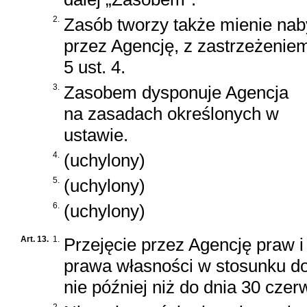
2.
Zasób tworzy także mienie nab
przez Agencję, z zastrzeżeniem
5 ust. 4.
3.
Zasobem dysponuje Agencja
na zasadach określonych w
ustawie.
4.
(uchylony)
5.
(uchylony)
6.
(uchylony)
Art. 13.
1.
Przejęcie przez Agencję praw 
prawa własności w stosunku do 
nie później niż do dnia 30 czer
2.