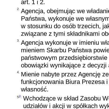
art. 1 i 2.
2.
Agencja, obejmując we władani
Państwa, wykonuje we własnym 
w stosunku do osób trzecich, j
związane z tymi składnikami ob
3.
Agencja wykonuje w imieniu wł
mieniem Skarbu Państwa powie
państwowym przedsiębiorstwie g
obowiązki wynikające z decyzji 
4.
Mienie nabyte przez Agencję z
funkcjonowania Biura Prezesa i 
własność.
2)
Wchodzące w skład Zasobu Wł
5
.
udziałów i akcji w spółkach w