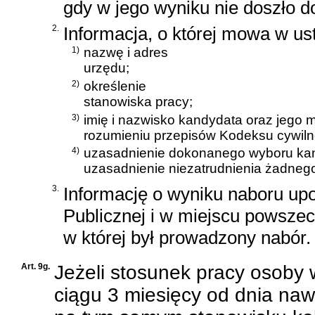
gdy w jego wyniku nie doszło d
2.
Informacja, o której mowa w ust
1)
nazwę i adres
urzędu;
2)
określenie
stanowiska pracy;
3)
imię i nazwisko kandydata oraz jego 
rozumieniu przepisów
Kodeksu cywil
4)
uzasadnienie dokonanego wyboru ka
uzasadnienie niezatrudnienia żadneg
3.
Informację o wyniku naboru upo
Publicznej i w miejscu powszec
w której był prowadzony nabór.
Art. 9g.
Jeżeli stosunek pracy osoby 
ciągu 3 miesięcy od dnia naw