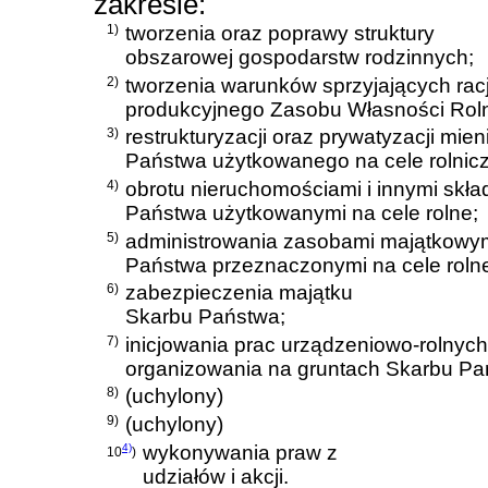
zakresie:
1)
tworzenia oraz poprawy struktury
obszarowej gospodarstw rodzinnych;
2)
tworzenia warunków sprzyjających rac
produkcyjnego Zasobu Własności Rol
3)
restrukturyzacji oraz prywatyzacji mie
Państwa użytkowanego na cele rolnicz
4)
obrotu nieruchomościami i innymi skł
Państwa użytkowanymi na cele rolne;
5)
administrowania zasobami majątkowy
Państwa przeznaczonymi na cele roln
6)
zabezpieczenia majątku
Skarbu Państwa;
7)
inicjowania prac urządzeniowo-rolnyc
organizowania na gruntach Skarbu Pa
8)
(uchylony)
9)
(uchylony)
4)
wykonywania praw z
10
)
udziałów i akcji.