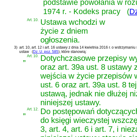
podstawie powołania w ro
1974 r. - Kodeks pracy
(
Dz
Art. 10.
Ustawa wchodzi w
życie z dniem
ogłoszenia.
3)
art. 10, art. 12 i art. 16 ustawy z dnia 14 kwietnia 2016 r. o wstrzy
ustaw
(
Dz. U. poz. 585
)
, które stanowią:
„
Art. 10.
Dotychczasowe przepisy wy
oraz art. 39a ust. 8 ustawy
wejścia w życie przepisów
ust. 6 oraz art. 39a ust. 8 
ustawą, jednak nie dłużej n
niniejszej ustawy.
„
Art. 12.
Do postępowań dotyczących
do księgi wieczystej wszcz
3, art. 4, art. 6 i art. 7, i