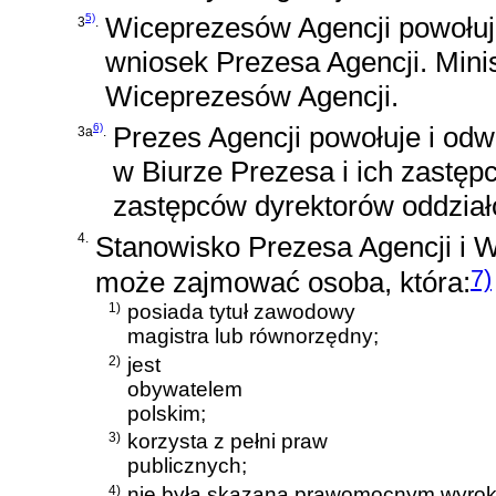
5)
Wiceprezesów Agencji powołuje
3
.
wniosek Prezesa Agencji. Mini
Wiceprezesów Agencji.
6)
Prezes Agencji powołuje i od
3a
.
w Biurze Prezesa i ich zastę
zastępców dyrektorów oddział
4.
Stanowisko Prezesa Agencji i 
7)
może zajmować osoba, która:
1)
posiada tytuł zawodowy
magistra lub równorzędny;
2)
jest
obywatelem
polskim;
3)
korzysta z pełni praw
publicznych;
4)
nie była skazana prawomocnym wyrok