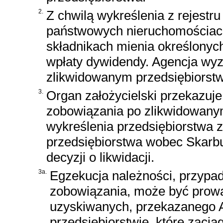
2.
Z chwilą wykreślenia z rejest
państwowych nieruchomościach
składnikach mienia określonych 
wpłaty dywidendy. Agencja wy
zlikwidowanym przedsiębiorstw
3.
Organ założycielski przekazuje 
zobowiązania po zlikwidowanym
wykreślenia przedsiębiorstwa z
przedsiębiorstwa wobec Skarbu
decyzji o likwidacji.
3a.
Egzekucja należności, przypada
zobowiązania, może być prowa
uzyskiwanych, przekazanego 
przedsiębiorstwie, które zacią