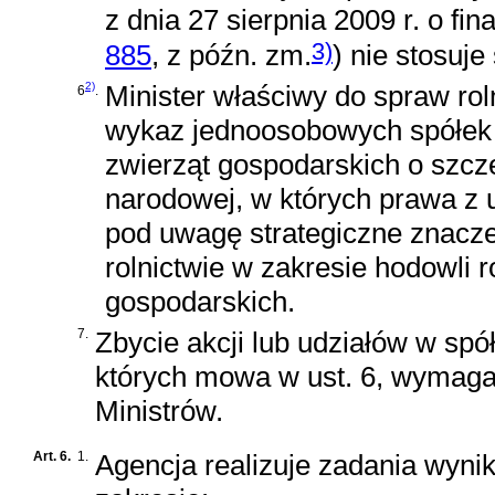
z dnia 27 sierpnia 2009 r. o fi
3)
885
, z późn. zm.
)
nie stosuje 
2)
Minister właściwy do spraw rol
6
.
wykaz jednoosobowych spółek h
zwierząt gospodarskich o szcz
narodowej, w których prawa z u
pod uwagę strategiczne znacze
rolnictwie w zakresie hodowli 
gospodarskich.
7.
Zbycie akcji lub udziałów w spó
których mowa w ust. 6, wymag
Ministrów.
Art. 6.
1.
Agencja realizuje zadania wynik