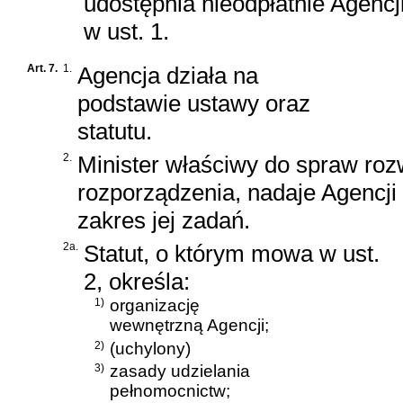
udostępnia nieodpłatnie Agencj
w ust. 1.
Art. 7.
1.
Agencja działa na
podstawie ustawy oraz
statutu.
2.
Minister właściwy do spraw roz
rozporządzenia, nadaje Agencji 
zakres jej zadań.
2a.
Statut, o którym mowa w ust.
2, określa:
1)
organizację
wewnętrzną Agencji;
2)
(uchylony)
3)
zasady udzielania
pełnomocnictw;