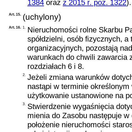
1384
oraz
z 2015 r. poz. 1322
)
.
Art. 15.
(uchylony)
Art. 16.
1.
Nieruchomości rolne Skarbu Pa
spółdzielni, osób fizycznych, 
organizacyjnych, pozostają na
warunkach do chwili zawarcia
rozdziałach 6 i 8.
2.
Jeżeli zmiana warunków dotyc
nastąpi w terminie określonym 
użytkowanie ustanowione na po
3.
Stwierdzenie wygaśnięcia doty
mienia do Zasobu następuje w 
położenie nieruchomości staro