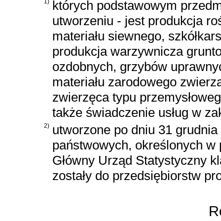
1)
których podstawowym przedmio
utworzeniu - jest produkcja r
materiału siewnego, szkółkar
produkcja warzywnicza gruntow
ozdobnych, grzybów uprawnyc
materiału zarodowego zwierzą
zwierzęca typu przemysłoweg
także świadczenie usług w zak
2)
utworzone po dniu 31 grudnia 
państwowych, określonych w p
Główny Urząd Statystyczny kla
zostały do przedsiębiorstw pr
Ro