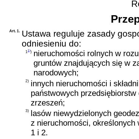
Ro
Przep
Art. 1.
Ustawa reguluje zasady gos
odniesieniu do:
1)
nieruchomości rolnych w roz
1
)
gruntów znajdujących się w 
narodowych;
2)
innych nieruchomości i składni
państwowych przedsiębiorstw g
zrzeszeń;
3)
lasów niewydzielonych geodez
z nieruchomości, określonych 
1 i 2.