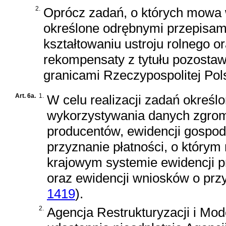
2.
Oprócz zadań, o których mowa w
określone odrębnymi przepisami
kształtowaniu ustroju rolnego o
rekompensaty z tytułu pozosta
granicami Rzeczypospolitej Pols
Art. 6a.
1.
W celu realizacji zadań określ
wykorzystywania danych zgrom
producentów, ewidencji gospod
przyznanie płatności, o któr
krajowym systemie ewidencji p
oraz ewidencji wniosków o przy
1419
)
.
2.
Agencja Restrukturyzacji i Mod