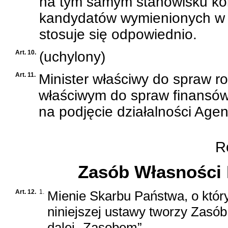
na tym samym stanowisku kol
kandydatów wymienionych w pr
stosuje się odpowiednio.
Art. 10.
(uchylony)
Art. 11.
Minister właściwy do spraw r
właściwym do spraw finansów
na podjęcie działalności Agenc
Ro
Zasób Własności 
Art. 12.
1.
Mienie Skarbu Państwa, o który
niniejszej ustawy tworzy Zasó
dalej „Zasobem”.