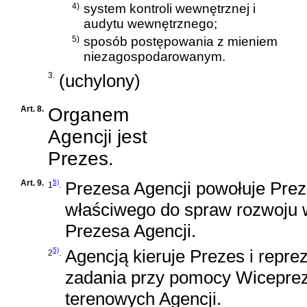
4)
system kontroli wewnętrznej i
audytu wewnętrznego;
5)
sposób postępowania z mieniem
niezagospodarowanym.
3.
(uchylony)
Art. 8.
Organem
Agencji jest
Prezes.
Art. 9.
5)
Prezesa Agencji powołuje Prez
1
.
właściwego do spraw rozwoju 
Prezesa Agencji.
5)
Agencją kieruje Prezes i repre
2
.
zadania przy pomocy Wiceprez
terenowych Agencji.