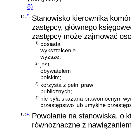
8)
9)
Stanowisko kierownika komórk
15a
.
zastępcy, głównego księgoweg
zastępcy może zajmować osob
1)
posiada
wykształcenie
wyższe;
2)
jest
obywatelem
polskim;
3)
korzysta z pełni praw
publicznych;
4)
nie była skazana prawomocnym wy
przestępstwo lub umyślne przestęp
9)
Powołanie na stanowiska, o kt
15b
.
równoznaczne z nawiązaniem 