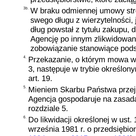
3b.
W braku odmiennej umowy stro
swego długu z wierzytelności, 
dług powstał z tytułu zakupu, 
Agencję po innym zlikwidowany
zobowiązanie stanowiące podst
4.
Przekazanie, o którym mowa w
3, następuje w trybie określon
art. 19.
5.
Mieniem Skarbu Państwa przeję
Agencja gospodaruje na zasad
rozdziale 5.
6.
Do likwidacji określonej w
ust. 
września 1981 r. o przedsiębi