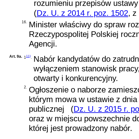
rozumieniu przepisów
ustawy 
(
Dz. U. z 2014 r. poz. 1502
, z
16.
Minister właściwy do spraw ro
Rzeczypospolitej Polskiej roczn
Agencji.
Art. 9a.
11)
Nabór kandydatów do zatrudni
1
.
wyłączeniem stanowisk pracy, 
otwarty i konkurencyjny.
2.
Ogłoszenie o naborze zamieszcz
którym mowa w
ustawie z dnia
publicznej
(
Dz. U. z 2015 r. p
oraz w miejscu powszechnie do
której jest prowadzony nabór.