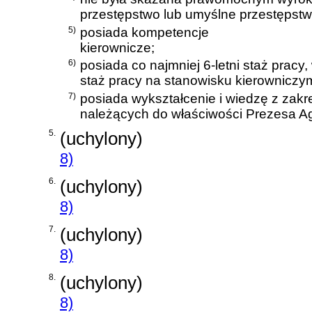
przestępstwo lub umyślne przestępst
5)
posiada kompetencje
kierownicze;
6)
posiada co najmniej 6-letni staż pracy,
staż pracy na stanowisku kierowniczy
7)
posiada wykształcenie i wiedzę z zak
należących do właściwości Prezesa Ag
5.
(uchylony)
8)
6.
(uchylony)
8)
7.
(uchylony)
8)
8.
(uchylony)
8)