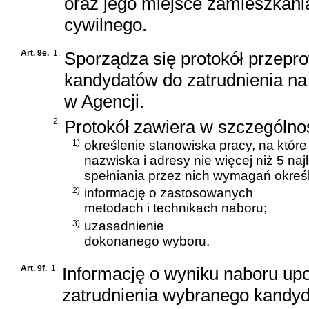
oraz jego miejsce zamieszkan
cywilnego
.
Art. 9e.
1.
Sporządza się protokół przep
kandydatów do zatrudnienia na
w Agencji.
2.
Protokół zawiera w szczególnoś
1)
określenie stanowiska pracy, na któr
nazwiska i adresy nie więcej niż 5 
spełniania przez nich wymagań okreś
2)
informację o zastosowanych
metodach i technikach naboru;
3)
uzasadnienie
dokonanego wyboru.
Art. 9f.
1.
Informację o wyniku naboru upo
zatrudnienia wybranego kandyd