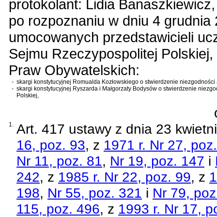
protokolant: Lidia Banaszkiewicz,
po rozpoznaniu w dniu 4 grudnia 
umocowanych przedstawicieli uc
Sejmu Rzeczypospolitej Polskiej
Praw Obywatelskich:
-
skargi konstytucyjnej Romualda Kozłowskiego o stwierdzenie niezgodności
-
skargi konstytucyjnej Ryszarda i Małgorzaty Bodysów o stwierdzenie niezg
Polskiej
,
1.
Art. 417 ustawy z dnia 23 kwietn
16, poz. 93
, z
1971 r. Nr 27, poz
Nr 11, poz. 81
,
Nr 19, poz. 147
i
242
, z
1985 r. Nr 22, poz. 99
, z
1
198
,
Nr 55, poz. 321
i
Nr 79, poz
115, poz. 496
, z
1993 r. Nr 17, p