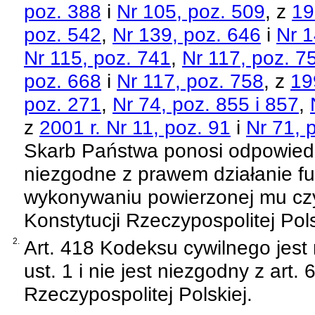
poz. 388
i
Nr 105, poz. 509
, z
19
poz. 542
,
Nr 139, poz. 646
i
Nr 1
Nr 115, poz. 741
,
Nr 117, poz. 7
poz. 668
i
Nr 117, poz. 758
, z
19
poz. 271
,
Nr 74, poz. 855 i 857
,
z
2001 r. Nr 11, poz. 91
i
Nr 71, 
Skarb Państwa ponosi odpowied
niezgodne z prawem działanie f
wykonywaniu powierzonej mu czy
Konstytucji Rzeczypospolitej Pols
2.
Art. 418 Kodeksu cywilnego
jest
ust. 1 i nie jest niezgodny z art. 
Rzeczypospolitej Polskiej
.