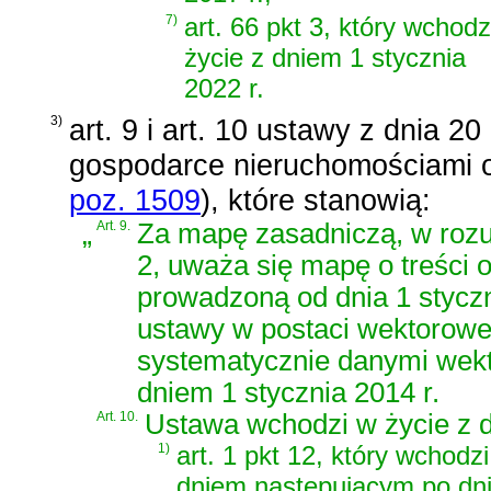
7)
art. 66 pkt 3, który wchodz
życie z dniem 1 stycznia
2022 r.
3)
art. 9 i art. 10 ustawy z dnia 2
gospodarce nieruchomościami o
poz. 1509
)
, które stanowią:
„
Art. 9.
Za mapę zasadniczą, w rozum
2, uważa się mapę o treści 
prowadzoną od dnia 1 styczni
ustawy w postaci wektorowej
systematycznie danymi wek
dniem 1 stycznia 2014 r.
Art. 10.
Ustawa wchodzi w życie z d
1)
art. 1 pkt 12, który wchodzi
dniem następującym po dn