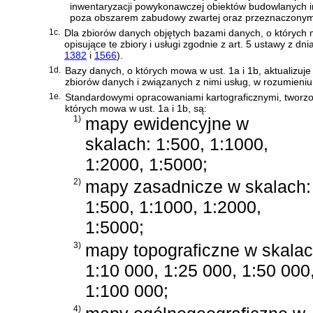
inwentaryzacji powykonawczej obiektów budowlanych inn
poza obszarem zabudowy zwartej oraz przeznaczony
1c.
Dla zbiorów danych objętych bazami danych, o których m
opisujące te zbiory i usługi zgodnie z
art. 5 ustawy z dni
1382
i
1566
)
.
1d.
Bazy danych, o których mowa w ust. 1a i 1b, aktualizuj
zbiorów danych i związanych z nimi usług, w rozumieni
1e.
Standardowymi opracowaniami kartograficznymi, tworz
których mowa w ust. 1a i 1b, są:
1)
mapy ewidencyjne w
skalach: 1:500, 1:1000,
1:2000, 1:5000;
2)
mapy zasadnicze w skalach:
1:500, 1:1000, 1:2000,
1:5000;
3)
mapy topograficzne w skalac
1:10 000, 1:25 000, 1:50 000
1:100 000;
4)