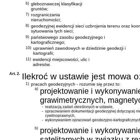
6)
gleboznawczej klasyfikacji
gruntów;
7)
rozgraniczania
nieruchomości;
8)
geodezyjnej ewidencji sieci uzbrojenia terenu oraz koor
sytuowania tych sieci;
9)
państwowego zasobu geodezyjnego i
kartograficznego;
10)
uprawnień zawodowych w dziedzinie geodezji i
kartografii;
11)
ewidencji miejscowości, ulic i
adresów.
Art. 2.
Ilekroć w ustawie jest mowa o
1)
pracach geodezyjnych - rozumie się przez to:
a)
projektowanie i wykonywani
grawimetrycznych, magnetyc
-
realizacją zadań określonych w ustawie,
-
opracowaniem dokumentacji geodezyjnej dotyczącej ni
cywilnoprawnych,
-
wykonywaniem opracowań geodezyjno-kartograficznych
b)
projektowanie i wykonywani
satelitarnych w związku z r