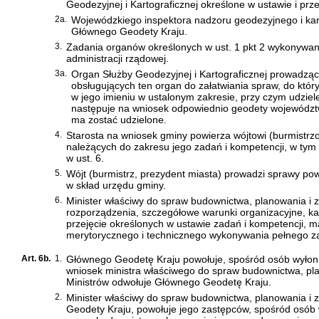
Geodezyjnej i Kartograficznej określone w ustawie i pr
2a.
Wojewódzkiego inspektora nadzoru geodezyjnego i kar
Głównego Geodety Kraju.
3.
Zadania organów określonych w ust. 1 pkt 2 wykonywan
administracji rządowej.
3a.
Organ Służby Geodezyjnej i Kartograficznej prowadzą
obsługujących ten organ do załatwiania spraw, do któr
w jego imieniu w ustalonym zakresie, przy czym udziele
następuje na wniosek odpowiednio geodety województw
ma zostać udzielone.
4.
Starosta na wniosek gminy powierza wójtowi (burmistrz
należących do zakresu jego zadań i kompetencji, w tym
w ust. 6.
5.
Wójt (burmistrz, prezydent miasta) prowadzi sprawy p
w skład urzędu gminy.
6.
Minister właściwy do spraw budownictwa, planowania i 
rozporządzenia, szczegółowe warunki organizacyjne, ka
przejęcie określonych w ustawie zadań i kompetencji,
merytorycznego i technicznego wykonywania pełnego z
Art. 6b.
1.
Głównego Geodetę Kraju powołuje, spośród osób wyłoni
wniosek ministra właściwego do spraw budownictwa, pl
Ministrów odwołuje Głównego Geodetę Kraju.
2.
Minister właściwy do spraw budownictwa, planowania i
Geodety Kraju, powołuje jego zastępców, spośród osób 