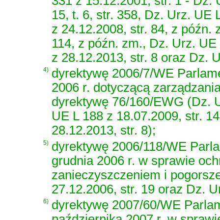
331 z 15.12.2001, str. 1 - Dz.
15, t. 6, str. 358, Dz. Urz. UE
z 24.12.2008, str. 84, z późn.
114, z późn. zm., Dz. Urz. UE 
z 28.12.2013, str. 8 oraz Dz. U
4)
dyrektywę 2006/7/WE Parlamen
2006 r. dotyczącą zarządzania
dyrektywę 76/160/EWG (Dz. Urz
UE L 188 z 18.07.2009, str. 14
28.12.2013, str. 8);
5)
dyrektywę 2006/118/WE Parla
grudnia 2006 r. w sprawie oc
zanieczyszczeniem i pogorsze
27.12.2006, str. 19 oraz Dz. U
6)
dyrektywę 2007/60/WE Parlam
października 2007 r. w spraw