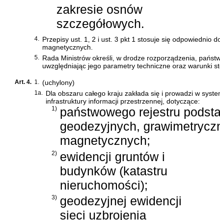
zakresie osnów
szczegółowych.
4.
Przepisy ust. 1, 2 i ust. 3 pkt 1 stosuje się odpowiednio
magnetycznych.
5.
Rada Ministrów określi, w drodze rozporządzenia, państ
uwzględniając jego parametry techniczne oraz warunki s
Art. 4.
1.
(uchylony)
1a.
Dla obszaru całego kraju zakłada się i prowadzi w sys
infrastruktury informacji przestrzennej, dotyczące:
1)
państwowego rejestru pods
geodezyjnych, grawimetryczn
magnetycznych;
2)
ewidencji gruntów i
budynków (katastru
nieruchomości);
3)
geodezyjnej ewidencji
sieci uzbrojenia