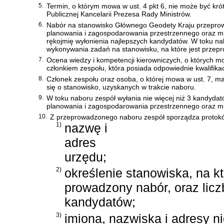
5.
Termin, o którym mowa w ust. 4 pkt 6, nie może być krót
Publicznej Kancelarii Prezesa Rady Ministrów.
6.
Nabór na stanowisko Głównego Geodety Kraju przeprow
planowania i zagospodarowania przestrzennego oraz mies
rękojmię wyłonienia najlepszych kandydatów. W toku n
wykonywania zadań na stanowisku, na które jest przep
7.
Ocena wiedzy i kompetencji kierowniczych, o których 
członkiem zespołu, która posiada odpowiednie kwalifika
8.
Członek zespołu oraz osoba, o której mowa w ust. 7, m
się o stanowisko, uzyskanych w trakcie naboru.
9.
W toku naboru zespół wyłania nie więcej niż 3 kandyda
planowania i zagospodarowania przestrzennego oraz mi
10.
Z przeprowadzonego naboru zespół sporządza protokół
1)
nazwę i
adres
urzędu;
2)
określenie stanowiska, na kt
prowadzony nabór, oraz licz
kandydatów;
3)
imiona, nazwiska i adresy n