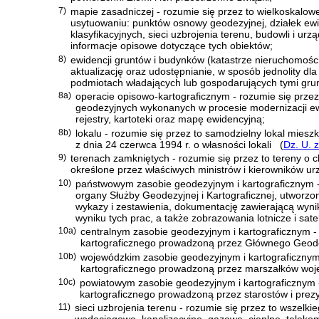
7)
mapie zasadniczej - rozumie się przez to wielkoskalow
usytuowaniu: punktów osnowy geodezyjnej, działek ew
klasyfikacyjnych, sieci uzbrojenia terenu, budowli i u
informacje opisowe dotyczące tych obiektów;
8)
ewidencji gruntów i budynków (katastrze nieruchomośc
aktualizację oraz udostępnianie, w sposób jednolity dla 
podmiotach władających lub gospodarujących tymi grun
8a)
operacie opisowo-kartograficznym - rozumie się prze
geodezyjnych wykonanych w procesie modernizacji ew
rejestry, kartoteki oraz mapę ewidencyjną;
8b)
lokalu - rozumie się przez to samodzielny lokal mies
z dnia 24 czerwca 1994 r. o własności lokali
(
Dz. U. 
9)
terenach zamkniętych - rozumie się przez to tereny o
określone przez właściwych ministrów i kierowników ur
10)
państwowym zasobie geodezyjnym i kartograficznym -
organy Służby Geodezyjnej i Kartograficznej, utworzo
wykazy i zestawienia, dokumentację zawierającą wyni
wyniku tych prac, a także zobrazowania lotnicze i satel
10a)
centralnym zasobie geodezyjnym i kartograficznym -
kartograficznego prowadzoną przez Głównego Geode
10b)
wojewódzkim zasobie geodezyjnym i kartograficznym
kartograficznego prowadzoną przez marszałków wo
10c)
powiatowym zasobie geodezyjnym i kartograficznym 
kartograficznego prowadzoną przez starostów i pre
11)
sieci uzbrojenia terenu - rozumie się przez to wszel