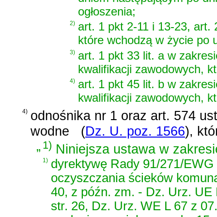
ogłoszenia;
2)
art. 1 pkt 2-11 i 13-23, art. 
które wchodzą w życie po u
3)
art. 1 pkt 33 lit. a w zakr
kwalifikacji zawodowych, kt
4)
art. 1 pkt 45 lit. b w zakr
kwalifikacji zawodowych, k
4)
odnośnika nr 1 oraz
art. 574 us
wodne
(
Dz. U. poz. 1566
)
, kt
„
1)
Niniejsza ustawa w zakresie
1)
dyrektywę Rady 91/271/EWG z
oczyszczania ścieków komunal
40, z późn. zm. - Dz. Urz. UE 
str. 26, Dz. Urz. WE L 67 z 07