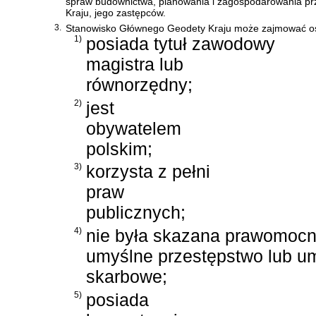
spraw budownictwa, planowania i zagospodarowania pr
Kraju, jego zastępców.
3.
Stanowisko Głównego Geodety Kraju może zajmować os
1)
posiada tytuł zawodowy
magistra lub
równorzędny;
2)
jest
obywatelem
polskim;
3)
korzysta z pełni
praw
publicznych;
4)
nie była skazana prawomoc
umyślne przestępstwo lub u
skarbowe;
5)
posiada