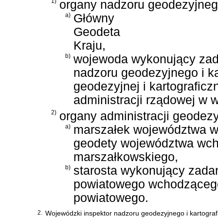
1)
organy nadzoru geodezyjnego
a)
Główny
Geodeta
Kraju,
b)
wojewoda wykonujący zad
nadzoru geodezyjnego i ka
geodezyjnej i kartografic
administracji rządowej w 
2)
organy administracji geodezyj
a)
marszałek województwa w
geodety województwa wch
marszałkowskiego,
b)
starosta wykonujący zada
powiatowego wchodzącego
powiatowego.
2.
Wojewódzki inspektor nadzoru geodezyjnego i kartogra