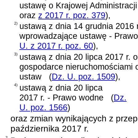
ustawę o Krajowej Administracj
oraz
z 2017 r. poz. 379
)
,
2)
ustawą z dnia 14 grudnia 2016 r
wprowadzające ustawę - Prawo
U. z 2017 r. poz. 60
)
,
3)
ustawą z dnia 20 lipca 2017 r. 
gospodarce nieruchomościami o
ustaw
(
Dz. U. poz. 1509
)
,
4)
ustawą z dnia 20 lipca
2017 r. - Prawo wodne
(
Dz.
U. poz. 1566
)
oraz zmian wynikających z prze
października 2017 r.
2.