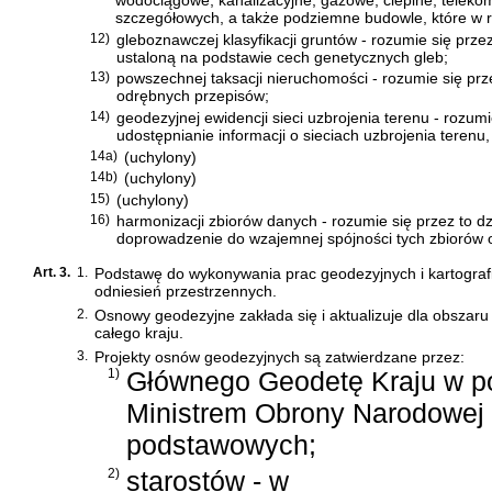
wodociągowe, kanalizacyjne, gazowe, cieplne, telekom
szczegółowych, a także podziemne budowle, które w r
12)
gleboznawczej klasyfikacji gruntów - rozumie się prze
ustaloną na podstawie cech genetycznych gleb;
13)
powszechnej taksacji nieruchomości - rozumie się pr
odrębnych przepisów;
14)
geodezyjnej ewidencji sieci uzbrojenia terenu - rozum
udostępnianie informacji o sieciach uzbrojenia terenu,
14a)
(uchylony)
14b)
(uchylony)
15)
(uchylony)
16)
harmonizacji zbiorów danych - rozumie się przez to d
doprowadzenie do wzajemnej spójności tych zbiorów o
Art. 3.
1.
Podstawę do wykonywania prac geodezyjnych i kartogr
odniesień przestrzennych.
2.
Osnowy geodezyjne zakłada się i aktualizuje dla obszaru
całego kraju.
3.
Projekty osnów geodezyjnych są zatwierdzane przez:
1)
Głównego Geodetę Kraju w p
Ministrem Obrony Narodowej 
podstawowych;
2)
starostów - w