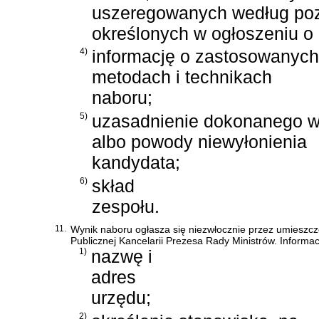
uszeregowanych według poz
określonych w ogłoszeniu o
4)
informację o zastosowanych
metodach i technikach
naboru;
5)
uzasadnienie dokonanego 
albo powody niewyłonienia
kandydata;
6)
skład
zespołu.
11.
Wynik naboru ogłasza się niezwłocznie przez umieszczeni
Publicznej Kancelarii Prezesa Rady Ministrów. Informa
1)
nazwę i
adres
urzędu;
2)