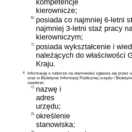
kompetencje
kierownicze;
6)
posiada co najmniej 6-letni s
najmniej 3-letni staż pracy 
kierowniczym;
7)
posiada wykształcenie i wie
należących do właściwości 
Kraju.
4.
Informację o naborze na stanowisko ogłasza się przez
oraz w Biuletynie Informacji Publicznej urzędu i Biulety
zawierać:
1)
nazwę i
adres
urzędu;
2)
określenie
stanowiska;
3)