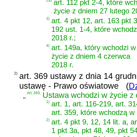
2a)
art. 112 pkt 2-4, które w
życie z dniem 27 lutego 20
3)
art. 4 pkt 12, art. 163 pkt 3
192 ust. 1-4, które wchodz
2018 r.;
4)
art. 149a, który wchodzi w
życie z dniem 4 czerwca
2018 r.
2)
art. 369 ustawy z dnia 14 grud
ustawę - Prawo oświatowe
(
Dz
„
Art. 369.
Ustawa wchodzi w życie z d
1)
art. 1, art. 116-219, art. 31
art. 359, które wchodzą w 
2)
art. 4 pkt 9, 12, 14 lit. a, 
1 pkt 3a, pkt 48, 49, pkt 5