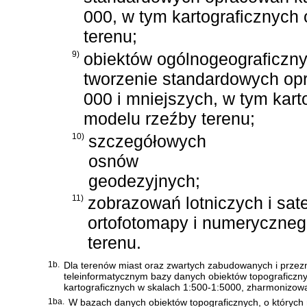
000, w tym kartograficznyc
terenu;
9)
obiektów ogólnogeograficzn
tworzenie standardowych opr
000 i mniejszych, w tym ka
modelu rzeźby terenu;
10)
szczegółowych
osnów
geodezyjnych;
11)
zobrazowań lotniczych i sate
ortofotomapy i numeryczne
terenu.
1b.
Dla terenów miast oraz zwartych zabudowanych i przez
teleinformatycznym bazy danych obiektów topograficzn
kartograficznych w skalach 1:500-1:5000, zharmonizow
1ba.
W bazach danych obiektów topograficznych, o których 