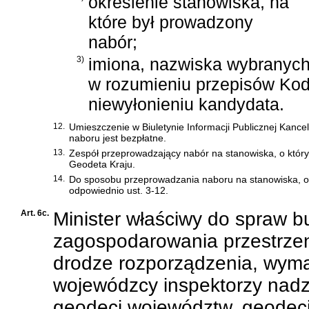
określenie stanowiska, na
które był prowadzony
nabór;
3)
imiona, nazwiska wybranych
w rozumieniu przepisów
Kod
niewyłonieniu kandydata.
12.
Umieszczenie w Biuletynie Informacji Publicznej Kance
naboru jest bezpłatne.
13.
Zespół przeprowadzający nabór na stanowiska, o któr
Geodeta Kraju.
14.
Do sposobu przeprowadzania naboru na stanowiska, o k
odpowiednio ust. 3-12.
Art. 6c.
Minister właściwy do spraw b
zagospodarowania przestrzen
drodze rozporządzenia, wyma
wojewódzcy inspektorzy nadz
geodeci województw, geodeci 