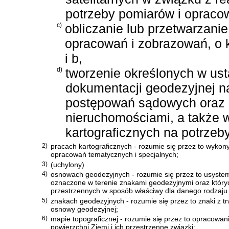
potrzeby pomiarów i opracow
c)
obliczanie lub przetwarzani
opracowań i zobrazowań, o k
i b,
d)
tworzenie określonych w ust
dokumentacji geodezyjnej n
postępowań sądowych oraz 
nieruchomościami, a także
kartograficznych na potrzeb
2)
pracach kartograficznych - rozumie się przez to wyko
opracowań tematycznych i specjalnych;
3)
(uchylony)
4)
osnowach geodezyjnych - rozumie się przez to usystem
oznaczone w terenie znakami geodezyjnymi oraz któr
przestrzennych w sposób właściwy dla danego rodzaju 
5)
znakach geodezyjnych - rozumie się przez to znaki z t
osnowy geodezyjnej;
6)
mapie topograficznej - rozumie się przez to opracowan
powierzchni Ziemi i ich przestrzenne związki;