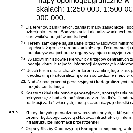
mapy ogólnogeograficzne w
skalach: 1:250 000, 1:500 00
000 000.
2.
Dla terenów zamkniętych, zamiast mapy zasadniczej, spo
uzbrojenia terenu. Sporządzanie i aktualizowanie tych m
kierowników urzędów centralnych.
2a.
Tereny zamknięte są ustalane przez właściwych ministró
są również granice terenu zamkniętego. Dokumentacja g
przekazywana jest przez organy wydające decyzje o zamk
2b.
Właściwi ministrowie i kierownicy urzędów centralnych
podają klauzulę tajności informacji dotyczących obiektó
2c.
Jeżeli teren utracił charakter terenu zamkniętego, zar
geodezyjną i kartograficzną oraz sporządzone mapy w c
2d.
Nadzór nad pracami geodezyjnymi i kartograficznymi na
urzędu centralnego.
3.
Koszty zakładania osnów geodezyjnych, sporządzania ma
pokrywa się z budżetu państwa oraz ze środków Fundus
realizacji zadań własnych, mogą uczestniczyć jednostki s
Art. 5.
1.
Zbiory danych gromadzone w bazach danych, o których mo
terenie, będącego częścią składową infrastruktury inform
infrastrukturze informacji przestrzennej
.
2.
Organy Służby Geodezyjnej i Kartograficznej mogą, w dr