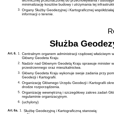
technicznej przeznaczonej do przechowywania i udostępni
minimalizację kosztów budowy i utrzymania tej infrastruk
3.
Organy Służby Geodezyjnej i Kartograficznej współdziała
informacji o terenie.
Ro
Służba Geodezy
Art. 6.
1.
Centralnym organem administracji rządowej właściwym w s
Główny Geodeta Kraju.
2.
Nadzór nad Głównym Geodetą Kraju sprawuje minister w
przestrzennego oraz mieszkalnictwa.
3.
Główny Geodeta Kraju wykonuje swoje zadania przy po
Geodezji i Kartografii.
4.
Organizację Głównego Urzędu Geodezji i Kartografii okre
drodze rozporządzenia.
5.
Organizację wewnętrzną i szczegółowy zakres zadań Głó
regulaminie organizacyjnym.
6.
(uchylony)
Art. 6a.
1.
Służbę Geodezyjną i Kartograficzną stanowią: