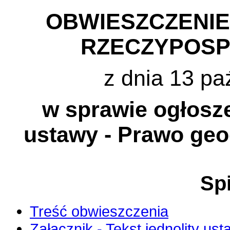
OBWIESZCZENI
RZECZYPOSP
z dnia 13 pa
w sprawie ogłosze
ustawy - Prawo geod
Spi
Treść obwieszczenia
Załącznik - Tekst jednolity us