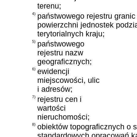
terenu;
4)
państwowego rejestru granic 
powierzchni jednostek podzi
terytorialnych kraju;
5)
państwowego
rejestru nazw
geograficznych;
6)
ewidencji
miejscowości, ulic
i adresów;
7)
rejestru cen i
wartości
nieruchomości;
8)
obiektów topograficznych o 
standardowych opracowań ka