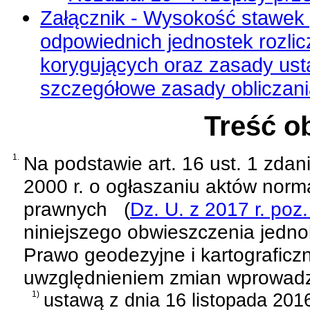
Załącznik - Wysokość stawek
odpowiednich jednostek rozl
korygujących oraz zasady usta
szczegółowe zasady obliczani
Treść o
1.
Na podstawie
art. 16 ust. 1 zda
2000 r. o ogłaszaniu aktów norm
prawnych
(
Dz. U. z 2017 r. poz
niniejszego obwieszczenia jednol
Prawo geodezyjne i kartograficz
uwzględnieniem zmian wprowad
1)
ustawą z dnia 16 listopada 201