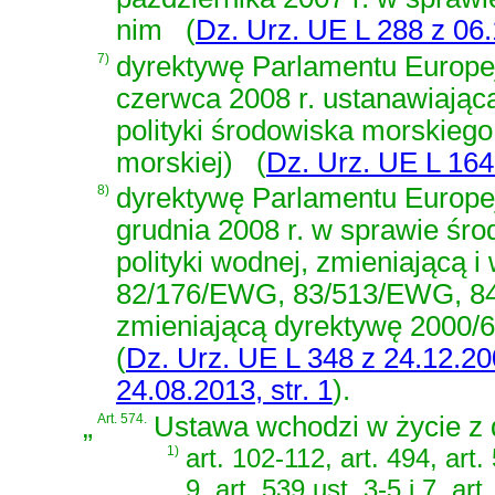
nim
(
Dz. Urz. UE L 288 z 06.
7)
dyrektywę Parlamentu Europe
czerwca 2008 r. ustanawiając
polityki środowiska morskiego
morskiej)
(
Dz. Urz. UE L 164 
8)
dyrektywę Parlamentu Europe
grudnia 2008 r. w sprawie śr
polityki wodnej, zmieniającą 
82/176/EWG, 83/513/EWG, 8
zmieniającą dyrektywę 2000/
(
Dz. Urz. UE L 348 z 24.12.200
24.08.2013, str. 1
)
.
„
Art. 574.
Ustawa wchodzi w życie z d
1)
art. 102-112, art. 494, art.
9, art. 539 ust. 3-5 i 7, art