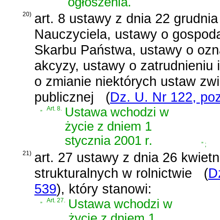
ogłoszenia.
20)
art. 8 ustawy z dnia 22 grudnia
Nauczyciela, ustawy o gospod
Skarbu Państwa, ustawy o oz
akcyzy, ustawy o zatrudnieniu 
o zmianie niektórych ustaw zw
publicznej
(
Dz. U. Nr 122, po
„
Art. 8.
Ustawa wchodzi w
życie z dniem 1
stycznia 2001 r.
”
;
21)
art. 27 ustawy z dnia 26 kwietn
strukturalnych w rolnictwie
(
D
539
)
, który stanowi:
„
Art. 27.
Ustawa wchodzi w
życie z dniem 1