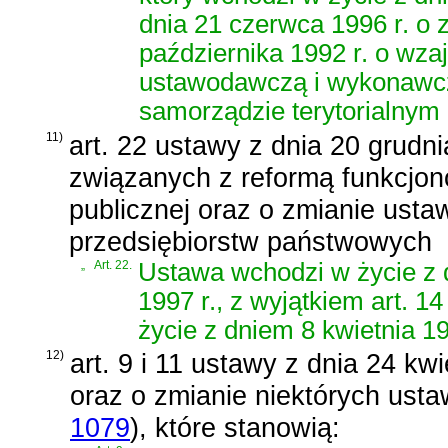
dnia 21 czerwca 1996 r. o 
października 1992 r. o wz
ustawodawczą i wykonawczą
samorządzie terytorialnym 
11)
art. 22 ustawy z dnia 20 grudni
związanych z reformą funkcjono
publicznej oraz o zmianie ustaw
przedsiębiorstw państwowych
„
Art. 22.
Ustawa wchodzi w życie z 
1997 r., z wyjątkiem art. 14
życie z dniem 8 kwietnia 19
12)
art. 9 i 11 ustawy z dnia 24 kw
oraz o zmianie niektórych usta
1079
)
, które stanowią: