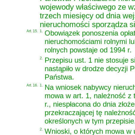
wojewody właściwego ze wzg
trzech miesięcy od dnia wej
nieruchomości sporządza si
Art. 15.
1.
Obowiązek ponoszenia opłat
nieruchomościami rolnymi l
rolnych powstaje od 1994 r.
2.
Przepisu ust. 1 nie stosuje 
nastąpiło w drodze decyzji 
Państwa.
Art. 16.
1.
Na wniosek nabywcy nieruch
mowa w art. 1, należność z 
r., niespłacona do dnia zło
przekraczającej tę należnoś
określonych w tym przepisie
2.
Wnioski, o których mowa w u