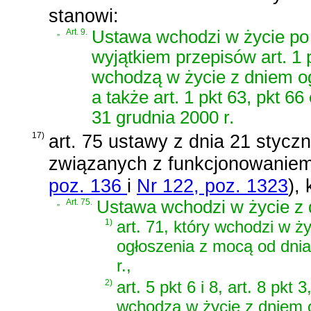
stanowi:
„
Art. 9.
Ustawa wchodzi w życie po 
wyjątkiem przepisów art. 1 pkt
wchodzą w życie z dniem og
a także art. 1 pkt 63, pkt 6
31 grudnia 2000 r.
17)
art. 75 ustawy z dnia 21 styczn
związanych z funkcjonowaniem 
poz. 136
i
Nr 122, poz. 1323
)
, 
„
Art. 75.
Ustawa wchodzi w życie z 
1)
art. 71, który wchodzi w ż
ogłoszenia z mocą od dnia
r.,
2)
art. 5 pkt 6 i 8, art. 8 pkt 3
wchodzą w życie z dniem o