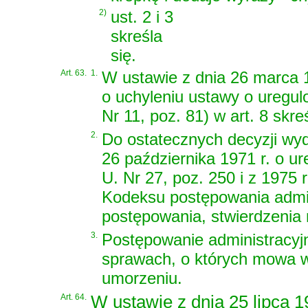
2)
ust. 2 i 3
skreśla
się.
Art. 63.
1.
W ustawie z dnia 26 marca 1
o uchyleniu ustawy o uregul
Nr 11, poz. 81) w art. 8 skreś
2.
Do ostatecznych decyzji wy
26 października 1971 r. o u
U. Nr 27, poz. 250 i z 1975 r
Kodeksu postępowania admi
postępowania, stwierdzenia n
3.
Postępowanie administracyj
sprawach, o których mowa w
umorzeniu.
Art. 64.
W ustawie z dnia 25 lipca 