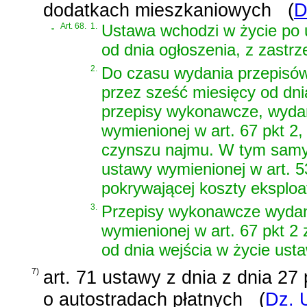
dodatkach mieszkaniowych
(
D
„
Art. 68.
1.
Ustawa wchodzi w życie po 
od dnia ogłoszenia, z zastrz
2.
Do czasu wydania przepisów,
przez sześć miesięcy od dn
przepisy wykonawcze, wydan
wymienionej w art. 67 pkt 2
czynszu najmu. W tym samym
ustawy wymienionej w art. 5
pokrywającej koszty eksploat
3.
Przepisy wykonawcze wydane
wymienionej w art. 67 pkt 2
od dnia wejścia w życie usta
7)
art. 71 ustawy z dnia
z dnia 27 
o autostradach płatnych
(
Dz. 