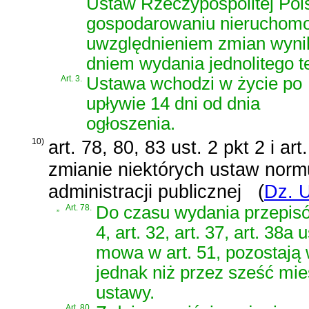
Ustaw Rzeczypospolitej Polsk
gospodarowaniu nieruchomo
uwzględnieniem zmian wynik
dniem wydania jednolitego t
Art. 3.
Ustawa wchodzi w życie po
upływie 14 dni od dnia
ogłoszenia.
10)
art. 78, 80, 83 ust. 2 pkt 2 i ar
zmianie niektórych ustaw norm
administracji publicznej
(
Dz. U
„
Art. 78.
Do czasu wydania przepisó
4, art. 32, art. 37, art. 38a 
mowa w art. 51, pozostają
jednak niż przez sześć mies
ustawy.
„
Art. 80.