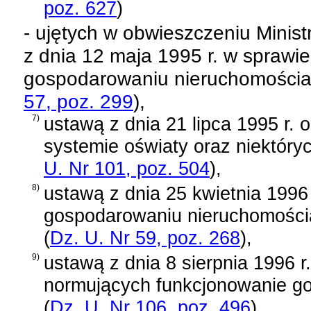
poz. 627
)
- ujętych w
obwieszczeniu Minist
z dnia 12 maja 1995 r. w sprawie
gospodarowaniu nieruchomościa
57, poz. 299
)
,
7)
ustawą z dnia 21 lipca 1995 r. 
systemie oświaty oraz niektóry
U. Nr 101, poz. 504
)
,
8)
ustawą z dnia 25 kwietnia 1996 
gospodarowaniu nieruchomości
(
Dz. U. Nr 59, poz. 268
)
,
9)
ustawą z dnia 8 sierpnia 1996 r
normujących funkcjonowanie gosp
(
Dz. U. Nr 106, poz. 496
)
,