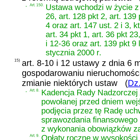
„
Art. 150.
Ustawa wchodzi w życie z d
26, art. 128 pkt 2, art. 139 p
4 oraz art. 147 ust. 2 i 3,
art. 34 pkt 1, art. 36 pkt 23,
i 12-36 oraz art. 139 pkt 9
stycznia 2000 r.
15)
art. 8-10 i 12 ustawy z dnia 6 
gospodarowaniu nieruchomości
zmianie niektórych ustaw
(
Dz.
„
Art. 8.
Kadencja Rady Nadzorczej 
powołanej przed dniem wejś
podjęcia przez tę Radę uch
sprawozdania finansowego i
z wykonania obowiązków za
Art. 9.
Opłaty roczne w wysokości o