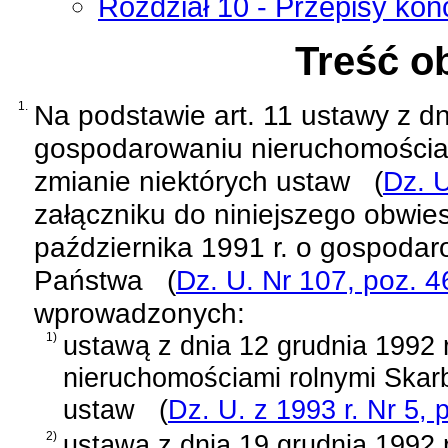
Rozdział 10 - Przepisy koń
Treść o
1.
Na podstawie
art. 11 ustawy z d
gospodarowaniu nieruchomościa
zmianie niektórych ustaw
(
Dz. U
załączniku do niniejszego obwies
października 1991 r. o gospoda
Państwa
(
Dz. U. Nr 107, poz. 4
wprowadzonych:
1)
ustawą z dnia 12 grudnia 1992 
nieruchomościami rolnymi Skar
ustaw
(
Dz. U. z 1993 r. Nr 5, 
2)
ustawą z dnia 19 grudnia 1992 r