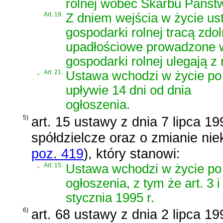
rolnej wobec Skarbu Państ
Art. 19.
Z dniem wejścia w życie u
gospodarki rolnej tracą zd
upadłościowe prowadzone w
gospodarki rolnej ulegają 
„
Art. 21.
Ustawa wchodzi w życie po
upływie 14 dni od dnia
ogłoszenia.
5)
art. 15 ustawy z dnia 7 lipca 1
spółdzielcze oraz o zmianie ni
poz. 419
)
, który stanowi:
„
Art. 15.
Ustawa wchodzi w życie po 
ogłoszenia, z tym że art. 3
stycznia 1995 r.
6)
art. 68 ustawy z dnia 2 lipca 19