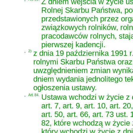
Z dniem wejścia w życie u
Rolnej Skarbu Państwa, p
przedstawionych przez org
związkowych rolników, roln
pracodawców rolnych, staj
pierwszej kadencji.
„
2)
z dnia 19 października 1991
rolnymi Skarbu Państwa oraz 
uwzględnieniem zmian wynika
dniem wydania jednolitego tek
ogłoszenia ustawy.
„
Art. 84.
Ustawa wchodzi w życie z dn
art. 7, art. 9, art. 10, art. 20
art. 50, art. 66, art. 73 ust. 1
82, które wchodzą w życie z
który wchodzi w życie z dn