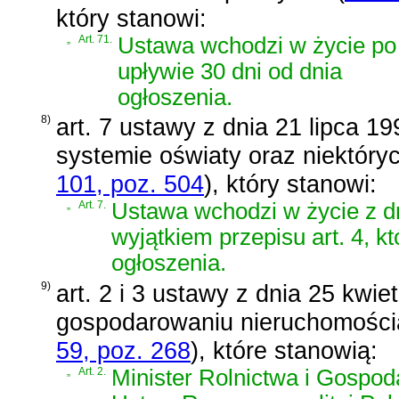
który stanowi:
„
Art. 71.
Ustawa wchodzi w życie po
upływie 30 dni od dnia
ogłoszenia.
8)
art. 7 ustawy z dnia 21 lipca 19
systemie oświaty oraz niektóry
101, poz. 504
)
, który stanowi:
„
Art. 7.
Ustawa wchodzi w życie z dn
wyjątkiem przepisu art. 4, k
ogłoszenia.
9)
art. 2 i 3 ustawy z dnia 25 kwie
gospodarowaniu nieruchomości
59, poz. 268
)
, które stanowią:
„
Art. 2.
Minister Rolnictwa i Gospod