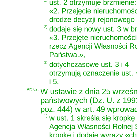
1)
ust. 2 otrzymuje brzmienie:
«2. Przejęcie nieruchomości
drodze decyzji rejonowego 
2)
dodaje się nowy ust. 3 w b
«3. Przejęte nieruchomości
rzecz Agencji Własności R
Państwa.»,
3)
dotychczasowe ust. 3 i 4
otrzymują oznaczenie ust. 
i 5.
Art. 62.
W ustawie z dnia 25 wrześn
państwowych (Dz. U. z 1991 
poz. 444) w art. 49 wprowa
1)
w ust. 1 skreśla się kropk
Agencja Własności Rolnej 
kropkę i dodaje wyrazy «ch