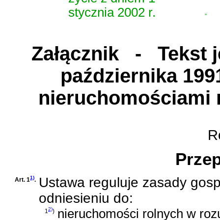
stycznia 2002 r.
”
Załącznik
- Tekst je
października 199
nieruchomościami 
Ro
Przep
1)
Ustawa reguluje zasady gos
Art. 1
.
odniesieniu do:
2)
nieruchomości rolnych w ro
1
)