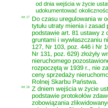
od dnia wejścia w życie us
udokumentować okoliczności
Art. 17.
Do czasu uregulowania w o
tytułu utraty mienia i zasa
podstawie art. 81 ustawy z 
gruntami i wywłaszczaniu ni
127, Nr 103, poz. 446 i Nr 1
Nr 131, poz. 629) złożyły w
nieruchomego pozostawione
rozpoczętą w 1939 r., nie za
ceny sprzedaży nieruchom
Rolnej Skarbu Państwa.
Art. 18.
Z dniem wejścia w życie us
podstawie protokołów zdaw
zobowiązania zlikwidowany