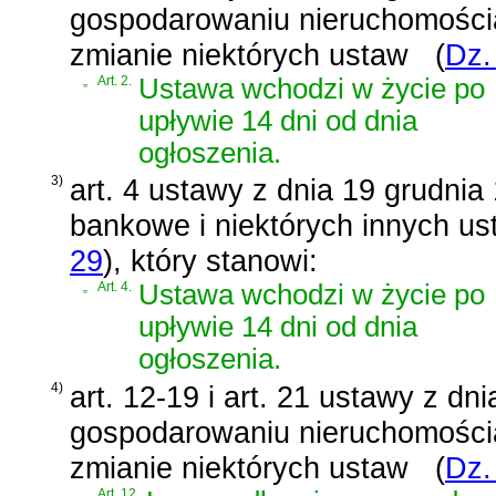
gospodarowaniu nieruchomości
zmianie niektórych ustaw
(
Dz.
„
Art. 2.
Ustawa wchodzi w życie po
upływie 14 dni od dnia
ogłoszenia.
3)
art. 4 ustawy z dnia 19 grudnia
bankowe i niektórych innych us
29
)
, który stanowi:
„
Art. 4.
Ustawa wchodzi w życie po
upływie 14 dni od dnia
ogłoszenia.
4)
art. 12-19 i art. 21 ustawy z dn
gospodarowaniu nieruchomości
zmianie niektórych ustaw
(
Dz.
„
Art. 12.