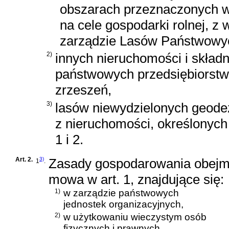
obszarach przeznaczonych w
na cele gospodarki rolnej, z
zarządzie Lasów Państwowyc
2)
innych nieruchomości i składn
państwowych przedsiębiorstw 
zrzeszeń,
3)
lasów niewydzielonych geode
z nieruchomości, określonych
1 i 2.
Art. 2.
3)
Zasady gospodarowania obejmu
1
.
mowa w art. 1, znajdujące się:
1)
w zarządzie państwowych
jednostek organizacyjnych,
2)
w użytkowaniu wieczystym osób
fizycznych i prawnych,