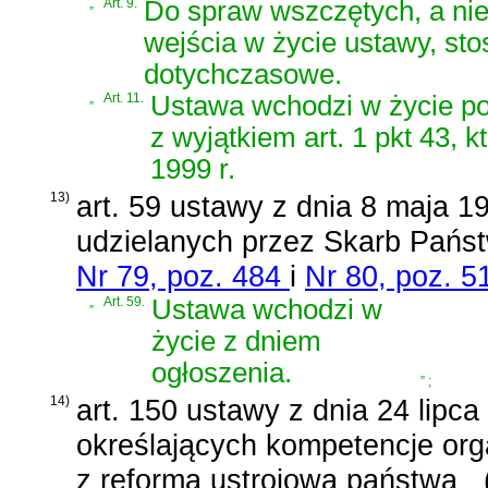
„
Art. 9.
Do spraw wszczętych, a ni
wejścia w życie ustawy, sto
dotychczasowe.
„
Art. 11.
Ustawa wchodzi w życie po 
z wyjątkiem art. 1 pkt 43, 
1999 r.
13)
art. 59 ustawy z dnia 8 maja 1
udzielanych przez Skarb Państ
Nr 79, poz. 484
i
Nr 80, poz. 5
„
Art. 59.
Ustawa wchodzi w
życie z dniem
ogłoszenia.
”
;
14)
art. 150 ustawy z dnia 24 lipca
określających kompetencje orga
z reformą ustrojową państwa