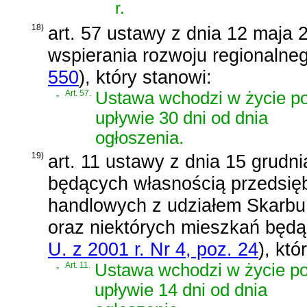
r.
18)
art. 57 ustawy z dnia 12 maja 
wspierania rozwoju regionalne
550
)
, który stanowi:
„
Art. 57.
Ustawa wchodzi w życie p
upływie 30 dni od dnia
ogłoszenia.
19)
art. 11 ustawy z dnia 15 grud
będących własnością przedsięb
handlowych z udziałem Skarb
oraz niektórych mieszkań będ
U. z 2001 r. Nr 4, poz. 24
)
, któ
„
Art. 11.
Ustawa wchodzi w życie p
upływie 14 dni od dnia