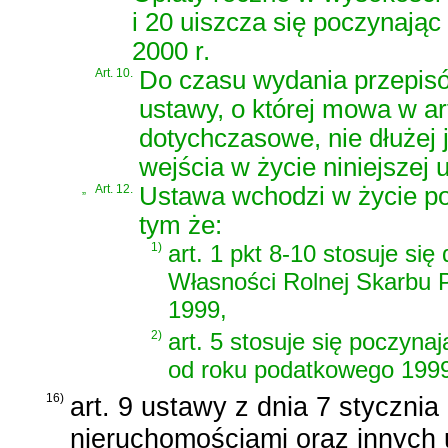
i 20 uiszcza się poczynając
2000 r.
Art. 10.
Do czasu wydania przepisó
ustawy, o której mowa w ar
dotychczasowe, nie dłużej 
wejścia w życie niniejszej 
„
Art. 12.
Ustawa wchodzi w życie po 
tym że:
1)
art. 1 pkt 8-10 stosuje si
Własności Rolnej Skarbu 
1999,
2)
art. 5 stosuje się poczynaj
od roku podatkowego 199
16)
art. 9 ustawy z dnia 7 styczni
nieruchomościami oraz innych