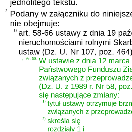
jednolitego tekstu.
2.
Podany w załączniku do niniejsz
nie obejmuje:
1)
art. 58-66 ustawy z dnia 19 pa
nieruchomościami rolnymi Ska
ustaw (Dz. U. Nr 107, poz. 464)
„
Art. 58.
W ustawie z dnia 12 marca 
Państwowego Funduszu Zie
związanych z przeprowadzen
(Dz. U. z 1989 r. Nr 58, poz
się następujące zmiany:
1)
tytuł ustawy otrzymuje brz
związanych z przeprowadze
2)
skreśla się
rozdziały 1 i