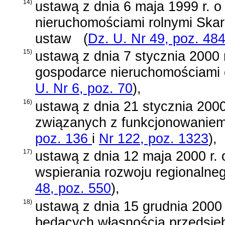
14)
ustawą z dnia 6 maja 1999 r. 
nieruchomościami rolnymi Skar
ustaw
(
Dz. U. Nr 49, poz. 48
15)
ustawą z dnia 7 stycznia 2000 
gospodarce nieruchomościami 
U. Nr 6, poz. 70
)
,
16)
ustawą z dnia 21 stycznia 2000
związanych z funkcjonowaniem 
poz. 136
i
Nr 122, poz. 1323
)
,
17)
ustawą z dnia 12 maja 2000 r.
wspierania rozwoju regionalne
48, poz. 550
)
,
18)
ustawą z dnia 15 grudnia 2000
będących własnością przedsięb