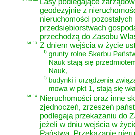
Lasy podlegające zarządow
geodezyjnie z nieruchomoś
nieruchomości pozostałych
przedsiębiorstwach gospoda
przechodzą do Zasobu Włas
Art. 13.
Z dniem wejścia w życie us
1)
grunty rolne Skarbu Państw
Nauk stają się przedmiote
Nauk,
2)
budynki i urządzenia związ
mowa w pkt 1, stają się wł
Art. 14.
Nieruchomości oraz inne skł
zjednoczeń, zrzeszeń państ
podlegają przekazaniu do 
jeżeli w dniu wejścia w życ
Państwa. Przekazanie nieru