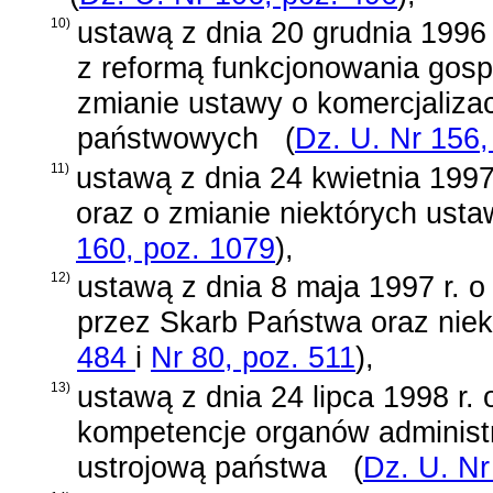
10)
ustawą z dnia 20 grudnia 1996 
z reformą funkcjonowania gospod
zmianie ustawy o komercjalizacj
państwowych
(
Dz. U. Nr 156,
11)
ustawą z dnia 24 kwietnia 1997
oraz o zmianie niektórych usta
160, poz. 1079
)
,
12)
ustawą z dnia 8 maja 1997 r. o
przez Skarb Państwa oraz nie
484
i
Nr 80, poz. 511
)
,
13)
ustawą z dnia 24 lipca 1998 r.
kompetencje organów administra
ustrojową państwa
(
Dz. U. Nr