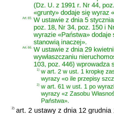
(Dz. U. z 1991 r. Nr 44, poz
«grunty» dodaje się wyraz «
Art. 65.
W ustawie z dnia 5 stycznia
poz. 18, Nr 34, poz. 150 i Nr
wyrazie «Państwa» dodaje s
stanowią inaczej».
Art. 66.
W ustawie z dnia 29 kwietni
wywłaszczaniu nieruchomości
103, poz. 446) wprowadza s
1)
w art. 2 w ust. 1 kropkę za
wyrazy «o ile przepisy szcz
2)
w art. 61 w ust. 1 po wyra
wyrazy «z Zasobu Własnoś
Państwa».
2)
art. 2 ustawy z dnia 12 grudnia